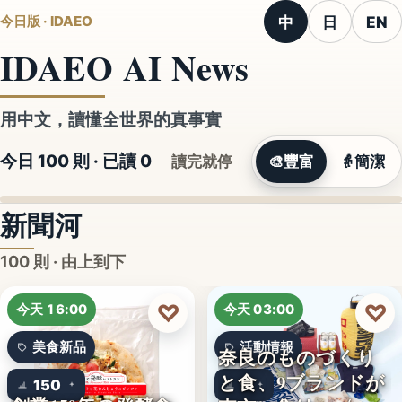
中
日
EN
今日版 · IDAEO
IDAEO AI News
用中文，讀懂全世界的真事實
今日 100 則 · 已讀
0
讀完就停
🎨
豐富
👵
簡潔
新聞河
100 則 · 由上到下
♡
♡
今天 16:00
今天 03:00
美食新品
活動情報
奈良のものづくり
と食、9ブランドが
150
9