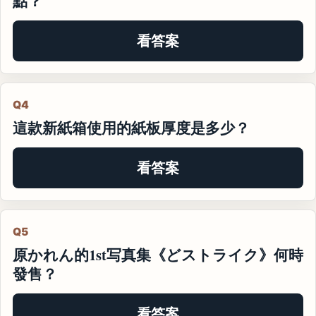
點？
看答案
Q4
這款新紙箱使用的紙板厚度是多少？
看答案
Q5
原かれん的1st写真集《どストライク》何時
發售？
看答案