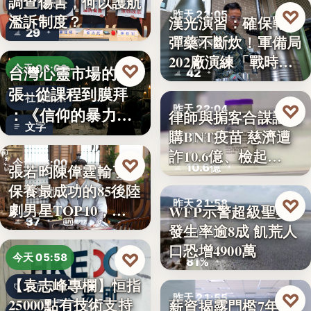
調查傷害，何以護航
教育政策
♡
昨天 22:05
濫訴制度？
漢光演習：確保戰時
29
彈藥不斷炊！軍備局
國防軍事
202廠演練「戰時
♡
台灣心靈市場的擴
今天 06:00
42
產…
張─從課程到膜拜
社會觀察
♡
昨天 22:04
：《信仰的暴力》
律師與掮客合謀誆可
文字
選摘（3…
購BNT疫苗 慈濟遭
司法犯罪
詐10.6億、檢起…
♡
今天 06:00
10.6億
張若昀陳偉霆輸了！
保養最成功的85後陸
娛樂排行
♡
昨天 21:58
劇男星TOP10，…
WFP示警超級聖嬰
37
發生率逾8成 飢荒人
氣候警報
口恐增4900萬
♡
今天 05:58
81%
【袁志峰專欄】恒指
股市分析
♡
昨天 21:55
25000點有技術支持
薪資揭露門檻7年未