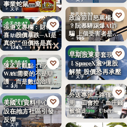
透露8月…
事業蛇鼠一窩！人
文字
民何堪？
♡
昨天 23:33
政論節目怒罵楊金龍
♡
今天 06:47
？阮慕驊踢爆AI詐
張瀞文專欄：財報報
詐騙警示
騙 上個受害者是
喜，股價暴跌─AI是
財經趨勢
165
「這…
真的，但價格是真
174%
的…
♡
早期股東要套現了
昨天 23:30
！SpaceX逾9億股
♡
今天 06:45
陳孟君觀點：EZ
財經股市
解禁 股價恐再承壓
WAY需要的不是辯
數位治理
文字
護，而是數位治理的
3月
升…
♡
昨天 23:29
外送專法上路僅2
♡
美國AI資料中心建
今天 06:40
周 工會控「血汗錢
勞資爭議
設在地方社區引發
被偷走」 Uber…
社會反彈
32
反彈
文字