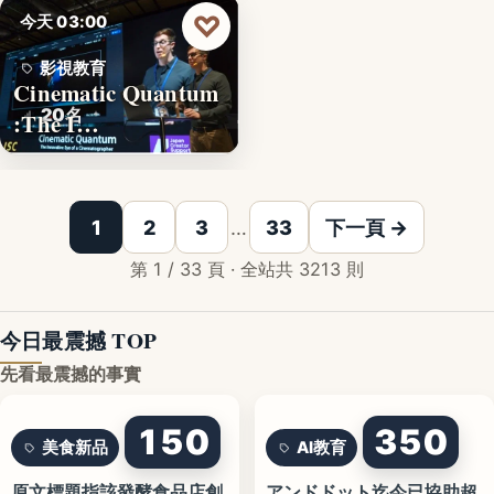
♡
今天 03:00
影視教育
Cinematic Quantum
20名
:The I…
1
2
3
…
33
下一頁 →
第 1 / 33 頁 · 全站共 3213 則
今日最震撼 TOP
先看最震撼的事實
150
350
美食新品
AI教育
原文標題指該發酵食品店創
アンドドット迄今已協助超