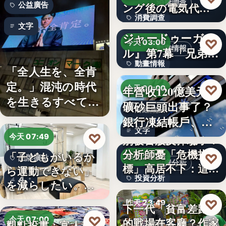
消費調查
公益廣告
ング後の電気代削
消費調查
減の実感…
TVアニメ『天幕の
文字
ジャードゥーガ
40%
♡
今天 03:00
動畫情報
ル』第7幕「兄弟」
動畫情報
あらす…
「全人生を、全肯
定。」混沌の時代
文字
♡
年營收120億美元鐵
今天 00:00
を生きるすべての
礦砂巨頭出事了？
財經焦點
人へ贈る…
銀行凍結帳戶、礦
文字
商急…
♡
今天 07:49
別被台股反彈騙了？
分析師憂「危機指
「子どもがいるか
♡
昨天 23:59
品牌擴點
投資分析
標」高居不下：這次
ら運動できない」
投資分析
4
一殺…
を減らしたい。埼
玉県戸田…
4.63%
♡
昨天 23:49
下一代「貧富差距」
♡
今天 07:00
的戰場在客廳？作家
觀點投書：富人稅真
親子教養