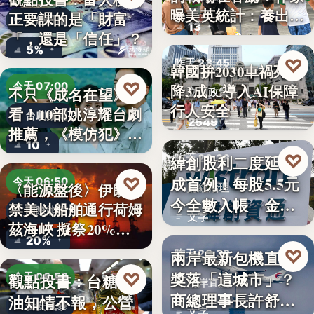
曝美英統計：養出高
正要課的是「財富
財經評論
13
學…
「，還是「信任」？
5%
♡
昨天 23:45
韓國拚2030車禍死亡
♡
今天 07:00
降3成 導入AI保障
不只《成名在望》好
交通政策
行人安全
看！10部姚淳耀台劇
台劇推薦
2549
推薦，《模仿犯》
10
變…
♡
緯創股利二度延發
昨天 23:38
成首例！每股5.5元
♡
今天 06:50
〈能源盤後〉伊朗擬
財經治理
今全數入帳 金管
禁美以船舶通行荷姆
國際能源
文字
會曝…
茲海峽 擬祭20%
20%
貨…
♡
兩岸最新包機直航
昨天 23:38
獎落「這城市」？
♡
觀點投書：台糖毒
今天 06:50
兩岸直航
商總理事長許舒博
油知情不報，公營
食安風暴
文字