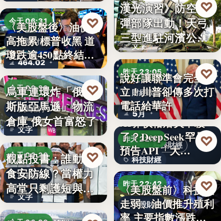
♡
漢光演習》防空飛
昨天 23:13
彈部隊出動！天弓
♡
今天 06:31
〈美股盤後〉油價走
軍事演習
三型進駐河濱公
高拖累 標普收黑 道
美股財經
文字
園 實地探…
瓊跌逾450點終結…
464.02
♡
昨天 23:05
說好讓聯準會完全獨
♡
烏軍連環炸「俄羅
今天 06:30
立！川普卻傳多次打
財經政治
電話給華許
斯版亞馬遜」物流
俄烏戰爭
5月
倉庫 俄女首富怒了
AI界價格屠夫不殺
文字
了？DeepSeek罕見
♡
昨天 22:51
科技財經
預告API「大…
♡
觀點投書：誰動了
今天 06:30
科技財經
食安防線？當權力
時事評論
0.02
♡
昨天 22:42
高堂只剩護短與卸
〈美股盤前〉科技股
文字
責
走弱、油價推升殖利
美股財經
率 主要指數漲跌互