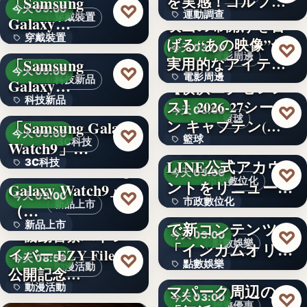
を実感！ゴルフを
「Samsung
文字
♡
今天 09:00
運動調查
始め…
穿戴裝置
Galaxy…
映画の幕開けを告
穿戴裝置
＜ソフトバンク＞
げる“あの映像”が
34%
♡
今天 03:00
電影周邊
実用的なアイテム
「Samsung
文字
♡
今天 09:00
電影周邊
に！「…
科技新品
Galaxy…
【横浜エクセレン
科技新品
＜ドコモ＞
ス】2026-27シーズ
75
♡
今天 03:00
籃球
ン キャプテン(…
「Samsung Galaxy
文字
♡
今天 09:00
籃球
千葉県茂原市が
3C科技
Watch9」…
LINE公式アカウ
3C科技
＜au＞「Samsung
3
♡
今天 03:00
市政數位化
ントをリニューア
Galaxy Watch9」
文字
♡
今天 09:00
市政數位化
ル！プレ…
ポイントインカム
新品上市
（…
で新コンテンツ
新品上市
文字
『機動警察パトレ
♡
今天 03:00
點數娛樂
「インカムオリ
イバー EZY File 2』
文字
♡
今天 08:59
點數娛樂
パ」開始
Peachで行くテー
動漫活動
公開記念…
マパーク周辺の
動漫活動
文字
♡
今天 03:00
旅遊優惠