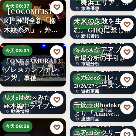
「舞浜エリア」ホ
3,000円
♡
今天 08:37
旅遊優惠
【COCOMEISTE
テルも…
かつての成功が、
R】推出全新「橡
未来の失敗を生
新品情報
文字
♡
今天 03:00
新书资讯
木紋系列」，外層
む。GHQに禁じら
文字
新书资讯
採…
れた「禁…
他社事例から学ぶ
ヘルスケアアプリ
文字
♡
♡
今天 08:31
今天 03:00
市場分析
市場分析の手引き
「ONE SAMURAI 2
格鬥賽事
市場分析
ガンバ大阪公式
プレスカンファレ
「ガンバコレ」
10
500
ンス」事後…
♡
今天 03:00
遊戲更新
2026/27シーズン開
TVアニメ「バンド
遊戲更新
幕！…
リ！ ゆめ∞みた」
♡
今天 08:30
動漫情報
千銃士:Rhodoknight
#8本編中ライブ映
150
♡
今天 03:00
週邊商品
動漫情報
より『Annive…
像…
週邊商品
【おうちにプロ】
19,800円
♡
今天 08:26
エアコンクリーニ
880円
♡
今天 03:00