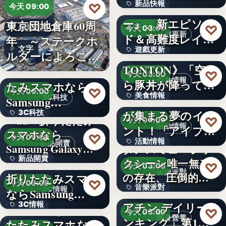
新品快報
♡
ャラク…
『ソウルワーカ
今天 09:00
ー』、新エピソー
東京団地倉庫60周
400
♡
企業動態
今天 03:00
遊戲更新
ド＆高難度レイド
年 ～ステークホ
文字
遊戲更新
を実装！新…
《豚丼屋
ルダーによろこば
TONTON》「空か
れる…
＜OPEN＞折りた
文字
♡
今天 03:00
美食情報
ら豚丼が降ってき
たみスマホなら
♡
今天 09:00
美食情報
た」が現実に…
アイプリのみんな
3C科技
Samsung…
が集まる夢のイベ
3C科技
文字
＜au＞折りたたみ
♡
今天 03:00
活動情報
ント！「アイプリ
スマホなら
文字
♡
今天 09:00
活動情報
ワールド…
新品開賣
Samsung Galaxy…
ダンスミュージッ
新品開賣
＜ソフトバンク＞
クシーン唯一無二
文字
♡
今天 03:00
音樂派對
の存在、圧倒的な
折りたたみスマホ
4.1
♡
今天 09:00
音樂派對
カリスマ…
【楽天市場「クレ
3C情報
ならSamsung…
アチン デイリーラ
3C情報
＜Samsung＞折り
5
♡
今天 03:00
健身營養
ンキング」第1位
たたみスマホなら
文字