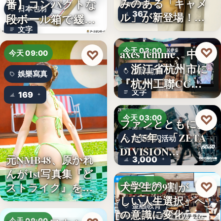
番】コンパクトな
みのある「キャメ
日本包材
367
ル」が新登場！毎
段ボール箱で緩衝
日…
文字
材の節約…
♡
axes femme、中国
今天 03:00
♡
今天 09:00
・浙江省杭州市に
品牌開店
娛樂寫真
『杭州工聯CC…
文字
169
♡
今天 03:00
ファンとともに歩
んだ5年。「ZETA
电竞快闪活动
DIVISION…
元NMB48、原かれ
3,000
んが1st写真集『ど
♡
大学生の9割が「正
ストライク』を…
今天 03:00
しい人生選択」へ
金融教育
の意識に変化。ブ