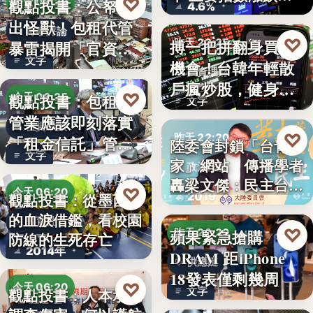
♡
觀點投書：公帑養
今天 06:30
4.6%
見
出怪獸！包租代管
時事評論
♡
搏一把拼翻身買房
昨天 22:35
暴雷揭開「官資共
文字
機會！台韓年輕散
生」的制…
投資理財
戶瘋炒股，健身網
♡
觀點投書：包租代
今天 06:25
文字
紅開槓桿…
管業應該即刻落實
租賃政策
♡
昨天 22:20
「租金信託」管理
陸委會封鎖「台青e
文字
制度！才…
家」網站 傳播學者
政治法律
轟梁文傑：民主台灣
♡
今天 06:20
2019
觀點投書：從墨西哥
的…
的血淚借鑑，看校園
教育社會
♡
蘋果緊急搶購
昨天 22:20
防線的生死存亡
2014年
DRAM 距iPhone
供應鏈
18發表僅剩幾周
♡
今天 06:20
文字
觀點投書：人本承認