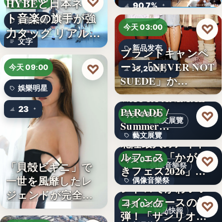
♡
HYBEと日本ネッ
今天 09:00
ロード…
90.7%
ト音楽の旗手が強
娛樂新聞
♡
今天 03:00
力タッグ リアル×
文字
バー…
新品发布
ブランドキャンペ
ーン「NEVER NOT
♡
今天 09:00
13,200円
SUEDE」か…
娛樂明星
WACCA ANIMAL
23
PARADE /
♡
今天 03:00
藝文展覽
Summer…
藝文展覽
北陸最大のアイド
ルフェス「かがや
3名
♡
今天 03:00
「貝殻ビキニ」で
偶像音樂祭
きフェス2026」第5
一世を風靡したレ
偶像音樂祭
弾…
レトロでかわいい
ジェンドが完全復
コインケースの第2
47
♡
今天 03:00
活武田久…
新品快報
弾！「サンリオキ