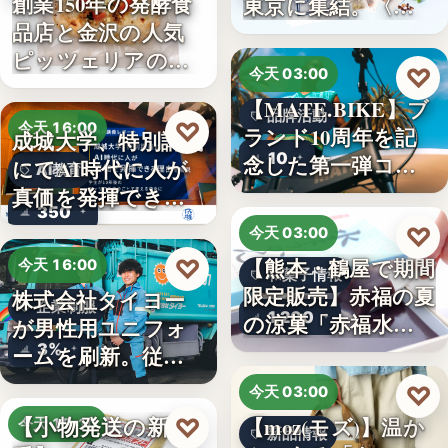
創業150年の発酵食
東京に集結。〈…
品店と金沢の人気
ピッツェリアのコ
♡
今天 03:00
ラボ…
【MATE.BIKE】ブ
品牌活動
♡
今天 16:00
ランド10周年を記
成城大学、特別講義
10
念した第一弾コ…
にてAI時代に人が
AI教育
真価を発揮できる
350
理由…
♡
今天 03:00
【熊本・鶴屋で期間
♡
今天 16:00
和菓子情報
限定販売】赤福の夏
株式会社タイヨー
企業制服
1,200
の涼菓「赤福水よ
が男性用ユニフォ
うか…
3%
ームを刷新。従来
の男女兼…
♡
今天 03:00
【小物発送の新定
【moz(モズ)】温か
♡
今天 15:10
新品情報