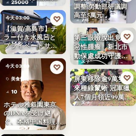
25000
調整 勞動部研議調
勞動政策
高至5萬元
♡
今天 03:00
7年
【滋賀/高島市】チ
旅宿開幕
♡
ラー付き水風呂と
第三眼瞼脫出竟藏
昨天 21:26
14名
プライベートサウ
惡性腫瘤 新北市
寵物醫療
ナを楽…
動保處成功守護校
文字
園犬
♡
今天 03:00
♡
屏東移除逾9萬隻外
昨天 21:16
美食情報
來種綠鬣蜥 冠軍獵
生態防治
10
人7個月領近99萬
文字
ホテル雅叙園東京
獎…
のDNAを受け継
ぐ、本格中国料理店
「万福…