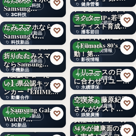
♡
今天 09:00
健身營養
獲得(…
3C科技
Samsung…
アミューズのキャ
3C科技
＜ドコモ＞折りた
ラクターIP×若手ア
文字
♡
今天 03:00
播客節目
ーティスト育成コ
たみスマホなら
文字
♡
今天 09:00
播客節目
ンテ…
科技新品
Samsung G…
【80年代名作上映
科技新品
「Filmarks 80’s」始
36年
＜楽天モバイル＞
♡
今天 03:00
影視情報
動！第…
折りたたみスマホ
文字
♡
今天 09:00
影視情報
エコスタイル、
手機新品
ならSamsung…
「リユースの日」
手機新品
40
【愛媛を喰べた
♡
今天 03:00
永續環保
に合わせリユース
い】県公認キッチ
4.1
♡
今天 09:00
永續環保
文化の普及…
interfm『Runeの星
動畫合作
ンカー『EHIMEみ
空喫茶』藤原紀香
動畫合作
きゃん…
＜OPEN＞
文字
♡
今天 03:00
娛樂廣播
さんがゲスト…
「Samsung Galaxy
108
♡
今天 09:00
娛樂廣播
3C新品
Watch9…
女性ゴルファーの
3C新品
＜Samsung＞
34％が健康面の充実
文字
♡
今天 03:00
運動調查