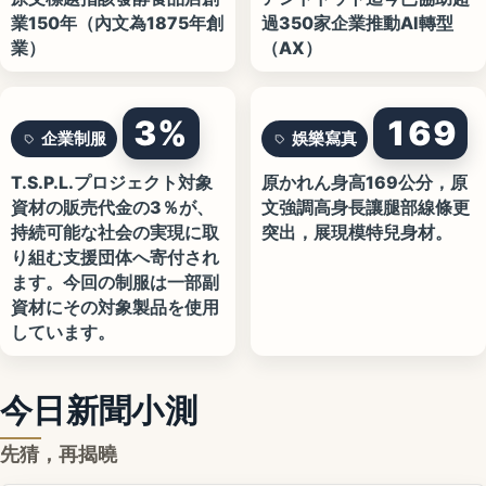
業150年（內文為1875年創
過350家企業推動AI轉型
業）
（AX）
3%
169
企業制服
娛樂寫真
T.S.P.L.プロジェクト対象
原かれん身高169公分，原
資材の販売代金の3％が、
文強調高身長讓腿部線條更
持続可能な社会の実現に取
突出，展現模特兒身材。
り組む支援団体へ寄付され
ます。今回の制服は一部副
資材にその対象製品を使用
しています。
今日新聞小測
先猜，再揭曉