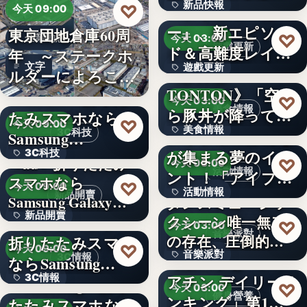
新品快報
♡
ャラク…
『ソウルワーカ
今天 09:00
ー』、新エピソー
東京団地倉庫60周
400
♡
企業動態
今天 03:00
遊戲更新
ド＆高難度レイド
年 ～ステークホ
文字
遊戲更新
を実装！新…
《豚丼屋
ルダーによろこば
TONTON》「空か
れる…
＜OPEN＞折りた
文字
♡
今天 03:00
美食情報
ら豚丼が降ってき
たみスマホなら
♡
今天 09:00
美食情報
た」が現実に…
アイプリのみんな
3C科技
Samsung…
が集まる夢のイベ
3C科技
文字
＜au＞折りたたみ
♡
今天 03:00
活動情報
ント！「アイプリ
スマホなら
文字
♡
今天 09:00
活動情報
ワールド…
新品開賣
Samsung Galaxy…
ダンスミュージッ
新品開賣
＜ソフトバンク＞
クシーン唯一無二
文字
♡
今天 03:00
音樂派對
の存在、圧倒的な
折りたたみスマホ
4.1
♡
今天 09:00
音樂派對
カリスマ…
【楽天市場「クレ
3C情報
ならSamsung…
アチン デイリーラ
3C情報
＜Samsung＞折り
5
♡
今天 03:00
健身營養
ンキング」第1位
たたみスマホなら
文字