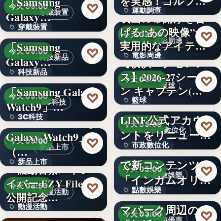
を実感！ゴルフを
「Samsung
文字
♡
今天 09:00
運動調查
始め…
穿戴裝置
Galaxy…
映画の幕開けを告
穿戴裝置
＜ソフトバンク＞
げる“あの映像”が
34%
♡
今天 03:00
電影周邊
実用的なアイテム
「Samsung
文字
♡
今天 09:00
電影周邊
に！「…
科技新品
Galaxy…
【横浜エクセレン
科技新品
＜ドコモ＞
ス】2026-27シーズ
75
♡
今天 03:00
籃球
ン キャプテン(…
「Samsung Galaxy
文字
♡
今天 09:00
籃球
千葉県茂原市が
3C科技
Watch9」…
LINE公式アカウ
3C科技
＜au＞「Samsung
3
♡
今天 03:00
市政數位化
ントをリニューア
Galaxy Watch9」
文字
♡
今天 09:00
市政數位化
ル！プレ…
ポイントインカム
新品上市
（…
で新コンテンツ
新品上市
文字
『機動警察パトレ
♡
今天 03:00
點數娛樂
「インカムオリ
イバー EZY File 2』
文字
♡
今天 08:59
點數娛樂
パ」開始
Peachで行くテー
動漫活動
公開記念…
マパーク周辺の
動漫活動
文字
♡
今天 03:00
旅遊優惠