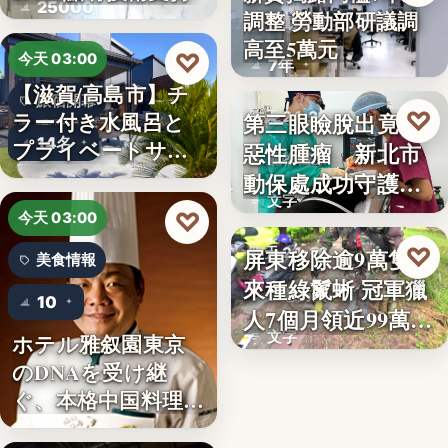
25000
調整 勞動部研議調
勞動政策
高至5萬元
♡
今天 03:00
7年
【滋賀/高島市】チ
旅宿開幕
♡
ラー付き水風呂と
第三眼瞼脫出竟藏
昨天 21:26
14名
プライベートサウ
惡性腫瘤 新北市
寵物醫療
ナを楽…
動保處成功守護校
文字
園犬
♡
今天 03:00
♡
屏東移除逾9萬隻外
昨天 21:16
美食情報
來種綠鬣蜥 冠軍獵
生態防治
10
人7個月領近99萬
文字
ホテル雅叙園東京
獎…
のDNAを受け継
ぐ、本格中国料理店
「万福…