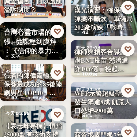
調查傷害，何以護航
教育政策
♡
昨天 22:05
濫訴制度？
漢光演習：確保戰時
29
彈藥不斷炊！軍備局
國防軍事
202廠演練「戰時
♡
台灣心靈市場的擴
今天 06:00
42
產…
張─從課程到膜拜
社會觀察
♡
昨天 22:04
：《信仰的暴力》
律師與掮客合謀誆可
文字
選摘（3…
購BNT疫苗 慈濟遭
司法犯罪
詐10.6億、檢起…
♡
今天 06:00
10.6億
張若昀陳偉霆輸了！
保養最成功的85後陸
娛樂排行
♡
昨天 21:58
劇男星TOP10，…
WFP示警超級聖嬰
37
發生率逾8成 飢荒人
氣候警報
口恐增4900萬
♡
今天 05:58
81%
【袁志峰專欄】恒指
股市分析
♡
昨天 21:55
25000點有技術支持
薪資揭露門檻7年未