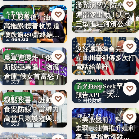
♡
漢光演習》防空飛
昨天 23:13
彈部隊出動！天弓
♡
今天 06:31
〈美股盤後〉油價走
軍事演習
三型進駐河濱公
高拖累 標普收黑 道
美股財經
文字
園 實地探…
瓊跌逾450點終結…
464.02
♡
昨天 23:05
說好讓聯準會完全獨
♡
烏軍連環炸「俄羅
今天 06:30
立！川普卻傳多次打
財經政治
電話給華許
斯版亞馬遜」物流
俄烏戰爭
5月
倉庫 俄女首富怒了
AI界價格屠夫不殺
文字
了？DeepSeek罕見
♡
昨天 22:51
科技財經
預告API「大…
♡
觀點投書：誰動了
今天 06:30
科技財經
食安防線？當權力
時事評論
0.02
♡
昨天 22:42
高堂只剩護短與卸
〈美股盤前〉科技股
文字
責
走弱、油價推升殖利
美股財經
率 主要指數漲跌互