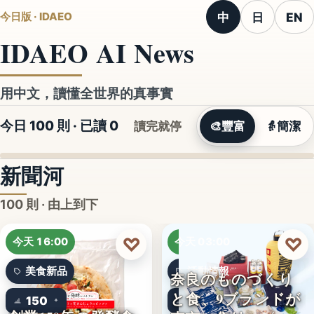
中
日
EN
今日版 · IDAEO
IDAEO AI News
用中文，讀懂全世界的真事實
今日 100 則 · 已讀
0
讀完就停
🎨
豐富
👵
簡潔
新聞河
100 則 · 由上到下
♡
♡
今天 16:00
今天 03:00
美食新品
活動情報
奈良のものづくり
と食、9ブランドが
150
9