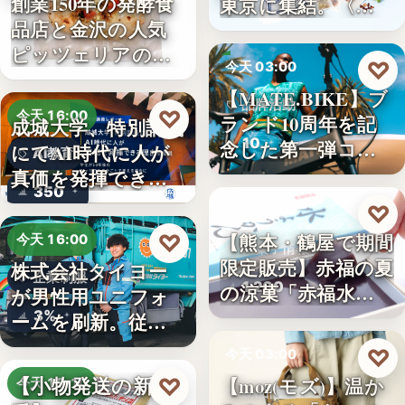
創業150年の発酵食
東京に集結。〈…
品店と金沢の人気
ピッツェリアのコ
♡
今天 03:00
ラボ…
【MATE.BIKE】ブ
品牌活動
♡
今天 16:00
ランド10周年を記
成城大学、特別講義
10
念した第一弾コ…
にてAI時代に人が
AI教育
真価を発揮できる
350
理由…
♡
今天 03:00
【熊本・鶴屋で期間
♡
今天 16:00
和菓子情報
限定販売】赤福の夏
株式会社タイヨー
企業制服
1,200
の涼菓「赤福水よ
が男性用ユニフォ
うか…
3%
ームを刷新。従来
の男女兼…
♡
今天 03:00
【小物発送の新定
【moz(モズ)】温か
♡
今天 15:10
新品情報