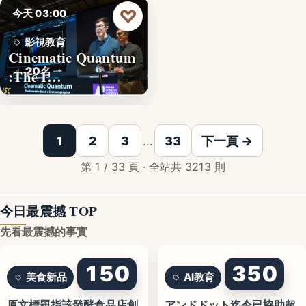
♡
今天 03:00
影視教育
Cinematic Quantum
20名
:The I…
1
2
3
…
33
下一頁 →
第 1 / 33 頁 · 全站共 3213 則
今日最震撼 TOP
先看最震撼的事實
150
350
美食新品
AI教育
原文標題指該發酵食品店創
アンドドット迄今已協助超