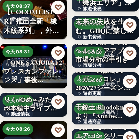
「舞浜エリア」ホ
3,000円
♡
今天 08:37
旅遊優惠
【COCOMEISTE
テルも…
かつての成功が、
R】推出全新「橡
未来の失敗を生
新品情報
文字
♡
今天 03:00
新书资讯
木紋系列」，外層
む。GHQに禁じら
文字
新书资讯
採…
れた「禁…
他社事例から学ぶ
ヘルスケアアプリ
文字
♡
♡
今天 08:31
今天 03:00
市場分析
市場分析の手引き
「ONE SAMURAI 2
格鬥賽事
市場分析
ガンバ大阪公式
プレスカンファレ
「ガンバコレ」
10
500
ンス」事後…
♡
今天 03:00
遊戲更新
2026/27シーズン開
TVアニメ「バンド
遊戲更新
幕！…
リ！ ゆめ∞みた」
♡
今天 08:30
動漫情報
千銃士:Rhodoknight
#8本編中ライブ映
150
♡
今天 03:00
週邊商品
動漫情報
より『Annive…
像…
週邊商品
【おうちにプロ】
19,800円
♡
今天 08:26
エアコンクリーニ
880円
♡
今天 03:00