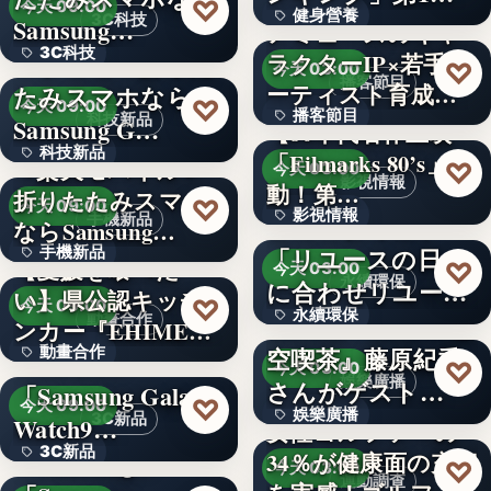
♡
今天 09:00
健身營養
獲得(…
3C科技
Samsung…
アミューズのキャ
3C科技
＜ドコモ＞折りた
ラクターIP×若手ア
文字
♡
今天 03:00
播客節目
ーティスト育成コ
たみスマホなら
文字
♡
今天 09:00
播客節目
ンテ…
科技新品
Samsung G…
【80年代名作上映
科技新品
「Filmarks 80’s」始
36年
＜楽天モバイル＞
♡
今天 03:00
影視情報
動！第…
折りたたみスマホ
文字
♡
今天 09:00
影視情報
エコスタイル、
手機新品
ならSamsung…
「リユースの日」
手機新品
40
【愛媛を喰べた
♡
今天 03:00
永續環保
に合わせリユース
い】県公認キッチ
4.1
♡
今天 09:00
永續環保
文化の普及…
interfm『Runeの星
動畫合作
ンカー『EHIMEみ
空喫茶』藤原紀香
動畫合作
きゃん…
＜OPEN＞
文字
♡
今天 03:00
娛樂廣播
さんがゲスト…
「Samsung Galaxy
108
♡
今天 09:00
娛樂廣播
3C新品
Watch9…
女性ゴルファーの
3C新品
＜Samsung＞
34％が健康面の充実
文字
♡
今天 03:00
運動調查