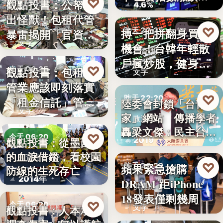
♡
觀點投書：公帑養
今天 06:30
4.6%
見
出怪獸！包租代管
時事評論
♡
搏一把拼翻身買房
昨天 22:35
暴雷揭開「官資共
文字
機會！台韓年輕散
生」的制…
投資理財
戶瘋炒股，健身網
♡
觀點投書：包租代
今天 06:25
文字
紅開槓桿…
管業應該即刻落實
租賃政策
♡
昨天 22:20
「租金信託」管理
陸委會封鎖「台青e
文字
制度！才…
家」網站 傳播學者
政治法律
轟梁文傑：民主台灣
♡
今天 06:20
2019
觀點投書：從墨西哥
的…
的血淚借鑑，看校園
教育社會
♡
蘋果緊急搶購
昨天 22:20
防線的生死存亡
2014年
DRAM 距iPhone
供應鏈
18發表僅剩幾周
♡
今天 06:20
文字
觀點投書：人本承認