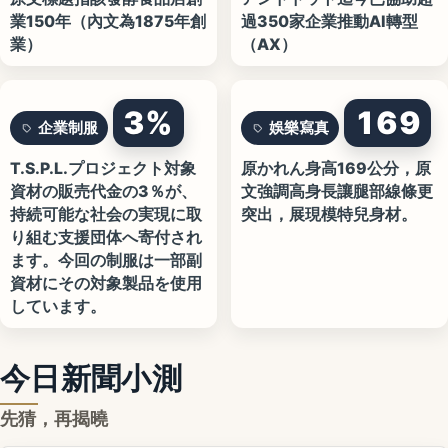
業150年（內文為1875年創
過350家企業推動AI轉型
業）
（AX）
3%
169
企業制服
娛樂寫真
T.S.P.L.プロジェクト対象
原かれん身高169公分，原
資材の販売代金の3％が、
文強調高身長讓腿部線條更
持続可能な社会の実現に取
突出，展現模特兒身材。
り組む支援団体へ寄付され
ます。今回の制服は一部副
資材にその対象製品を使用
しています。
今日新聞小測
先猜，再揭曉