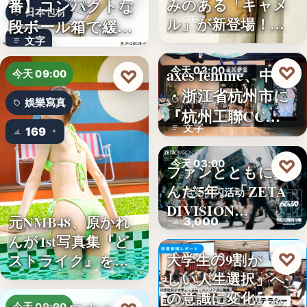
番】コンパクトな
みのある「キャメ
日本包材
367
ル」が新登場！毎
段ボール箱で緩衝
日…
文字
材の節約…
♡
axes femme、中国
今天 03:00
♡
今天 09:00
・浙江省杭州市に
品牌開店
娛樂寫真
『杭州工聯CC…
文字
169
♡
今天 03:00
ファンとともに歩
んだ5年。「ZETA
电竞快闪活动
DIVISION…
元NMB48、原かれ
3,000
んが1st写真集『ど
♡
大学生の9割が「正
ストライク』を…
今天 03:00
しい人生選択」へ
金融教育
の意識に変化。ブ