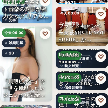
♡
HYBEと日本ネッ
今天 09:00
ロード…
90.7%
ト音楽の旗手が強
娛樂新聞
♡
今天 03:00
力タッグ リアル×
文字
バー…
新品发布
ブランドキャンペ
ーン「NEVER NOT
♡
今天 09:00
13,200円
SUEDE」か…
娛樂明星
WACCA ANIMAL
23
PARADE /
♡
今天 03:00
藝文展覽
Summer…
藝文展覽
北陸最大のアイド
ルフェス「かがや
3名
♡
今天 03:00
「貝殻ビキニ」で
偶像音樂祭
きフェス2026」第5
一世を風靡したレ
偶像音樂祭
弾…
レトロでかわいい
ジェンドが完全復
コインケースの第2
47
♡
今天 03:00
活武田久…
新品快報
弾！「サンリオキ