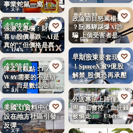
透露8月…
事業蛇鼠一窩！人
文字
民何堪？
♡
昨天 23:33
政論節目怒罵楊金龍
♡
今天 06:47
？阮慕驊踢爆AI詐
張瀞文專欄：財報報
詐騙警示
騙 上個受害者是
喜，股價暴跌─AI是
財經趨勢
165
「這…
真的，但價格是真
174%
的…
♡
早期股東要套現了
昨天 23:30
！SpaceX逾9億股
♡
今天 06:45
陳孟君觀點：EZ
財經股市
解禁 股價恐再承壓
WAY需要的不是辯
數位治理
文字
護，而是數位治理的
3月
升…
♡
昨天 23:29
外送專法上路僅2
♡
美國AI資料中心建
今天 06:40
周 工會控「血汗錢
勞資爭議
設在地方社區引發
被偷走」 Uber…
社會反彈
32
反彈
文字