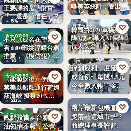
曝美英統計：養出高
正要課的是「財富
財經評論
13
學…
「，還是「信任」？
5%
♡
昨天 23:45
韓國拚2030車禍死亡
♡
今天 07:00
降3成 導入AI保障
不只《成名在望》好
交通政策
行人安全
看！10部姚淳耀台劇
台劇推薦
2549
推薦，《模仿犯》
10
變…
♡
緯創股利二度延發
昨天 23:38
成首例！每股5.5元
♡
今天 06:50
〈能源盤後〉伊朗擬
財經治理
今全數入帳 金管
禁美以船舶通行荷姆
國際能源
文字
會曝…
茲海峽 擬祭20%
20%
貨…
♡
兩岸最新包機直航
昨天 23:38
獎落「這城市」？
♡
觀點投書：台糖毒
今天 06:50
兩岸直航
商總理事長許舒博
油知情不報，公營
食安風暴
文字