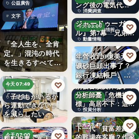
消費調查
公益廣告
ング後の電気代削
消費調查
減の実感…
TVアニメ『天幕の
文字
ジャードゥーガ
40%
♡
今天 03:00
動畫情報
ル』第7幕「兄弟」
動畫情報
あらす…
「全人生を、全肯
定。」混沌の時代
文字
♡
年營收120億美元鐵
今天 00:00
を生きるすべての
礦砂巨頭出事了？
財經焦點
人へ贈る…
銀行凍結帳戶、礦
文字
商急…
♡
今天 07:49
別被台股反彈騙了？
分析師憂「危機指
「子どもがいるか
♡
昨天 23:59
品牌擴點
投資分析
標」高居不下：這次
ら運動できない」
投資分析
4
一殺…
を減らしたい。埼
玉県戸田…
4.63%
♡
昨天 23:49
下一代「貧富差距」
♡
今天 07:00
的戰場在客廳？作家
觀點投書：富人稅真
親子教養