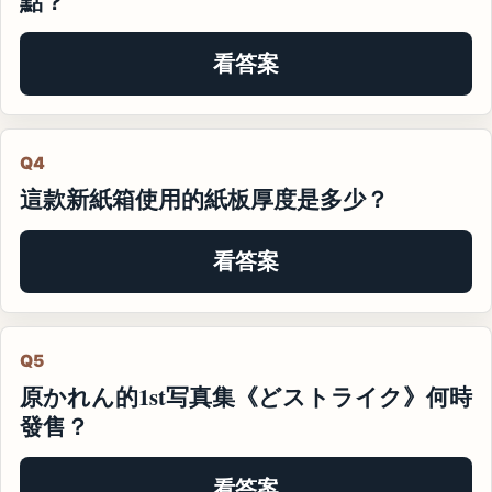
點？
看答案
Q4
這款新紙箱使用的紙板厚度是多少？
看答案
Q5
原かれん的1st写真集《どストライク》何時
發售？
看答案