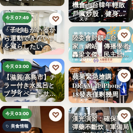
機會！台韓年輕散
人へ贈る…
投資理財
戶瘋炒股，健身網
♡
今天 07:49
文字
紅開槓桿…
「子どもがいるか
品牌擴點
♡
昨天 22:20
陸委會封鎖「台青e
ら運動できない」
4
家」網站 傳播學者
を減らしたい。埼
政治法律
轟梁文傑：民主台灣
玉県戸田…
2019
的…
♡
今天 03:00
♡
蘋果緊急搶購
昨天 22:20
【滋賀/高島市】チ
旅宿開幕
DRAM 距iPhone
ラー付き水風呂と
供應鏈
14名
プライベートサウ
18發表僅剩幾周
文字
ナを楽…
♡
今天 03:00
♡
昨天 22:05
漢光演習：確保戰時
彈藥不斷炊！軍備局
美食情報
國防軍事