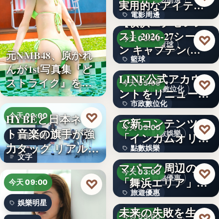
電影周邊
実用的なアイテム
電影周邊
に！「…
【横浜エクセレン
ス】2026-27シーズ
75
♡
今天 03:00
籃球
ン キャプテン(…
元NMB48、原かれ
籃球
千葉県茂原市が
んが1st写真集『ど
LINE公式アカウ
3
ストライク』を…
♡
今天 03:00
市政數位化
ントをリニューア
市政數位化
ル！プレ…
ポイントインカム
♡
HYBEと日本ネッ
今天 09:00
で新コンテンツ
文字
♡
今天 03:00
ト音楽の旗手が強
點數娛樂
「インカムオリ
娛樂新聞
力タッグ リアル×
點數娛樂
パ」開始
Peachで行くテー
文字
バー…
マパーク周辺の
文字
♡
今天 03:00
旅遊優惠
「舞浜エリア」ホ
♡
今天 09:00
旅遊優惠
テルも…
かつての成功が、
娛樂明星
未来の失敗を生
文字
♡
今天 03:00