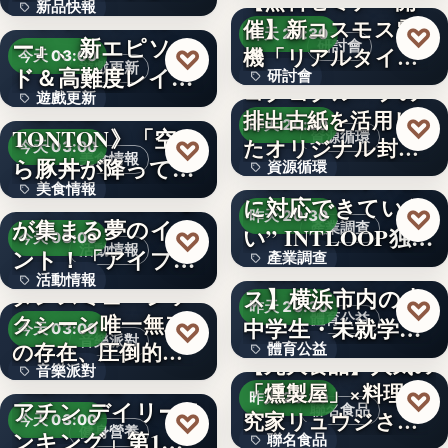
【無料セミナー開
新品快報
ャラク…
『ソウルワーカ
催】新コスモス電
文字
♡
昨天 20:30
ー』、新エピソー
研討會
400
機「リアルタイム
♡
今天 03:00
遊戲更新
ド＆高難度レイド
研討會
モニタと…
コクヨグループの
遊戲更新
を実装！新…
《豚丼屋
排出古紙を活用し
1964
♡
昨天 20:30
TONTON》「空か
資源循環
文字
たオリジナル封筒
♡
今天 03:00
美食情報
ら豚丼が降ってき
資源循環
を採用
“9割の企業が十分
美食情報
た」が現実に…
アイプリのみんな
に対応できていな
50%
♡
昨天 20:30
が集まる夢のイベ
產業調查
い” INTLOOP独…
文字
♡
今天 03:00
活動情報
ント！「アイプリ
產業調查
【横浜エクセレン
活動情報
ワールド…
ダンスミュージッ
ス】横浜市内の小
文字
♡
昨天 20:30
クシーン唯一無二
體育公益
中学生・未就学児
文字
♡
今天 03:00
音樂派對
の存在、圧倒的な
體育公益
対象！「…
【丸大食品】人気の
音樂派對
カリスマ…
【楽天市場「クレ
「燻製屋」×料理研
文字
♡
昨天 20:30
アチン デイリーラ
聯名食品
5
究家リュウジさん
♡
今天 03:00
健身營養
ンキング」第1位
聯名食品