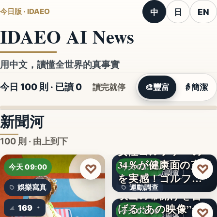
中
日
EN
今日版 · IDAEO
IDAEO AI News
用中文，讀懂全世界的真事實
今日 100 則 · 已讀
0
讀完就停
🎨
豐富
👵
簡潔
新聞河
100 則 · 由上到下
34％が健康面の充実
文字
♡
♡
今天 09:00
今天 03:00
運動調查
を実感！ゴルフを
娛樂寫真
運動調查
始め…
映画の幕開けを告
げる“あの映像”が
169
34%
♡
今天 03:00