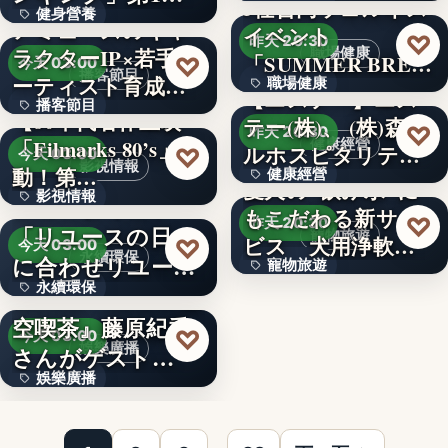
がコ…
3社合同ウェルネス
健身營養
獲得(…
アミューズのキャ
イベント
100億本
♡
昨天 20:30
ラクターIP×若手ア
職場健康
文字
「SUMMER BRE…
♡
今天 03:00
播客節目
ーティスト育成コ
職場健康
【エステー】エス
播客節目
ンテ…
【80年代名作上映
テー(株)、 (株)森ビ
82.0%
♡
昨天 20:30
「Filmarks 80’s」始
健康經營
36年
ルホスピタリテ
♡
今天 03:00
影視情報
動！第…
健康經營
ィ…
愛犬の"飲み水"に
影視情報
エコスタイル、
もこだわる新サー
120
♡
昨天 20:30
「リユースの日」
寵物旅遊
40
ビス 犬用浄軟水
♡
今天 03:00
永續環保
に合わせリユース
寵物旅遊
器を全…
永續環保
文化の普及…
interfm『Runeの星
38
空喫茶』藤原紀香
文字
♡
今天 03:00
娛樂廣播
さんがゲスト…
娛樂廣播
女性ゴルファーの