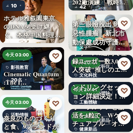
202廠演練「戰時
10
42
產…
ホテル雅叙園東京
♡
第三眼瞼脫出竟藏
昨天 21:26
のDNAを受け継
惡性腫瘤 新北市
ぐ、本格中国料理店
寵物醫療
動保處成功守護校
「万福…
文字
園犬
リリース1週間で登
♡
今天 03:00
録ユーザー数3,000
♡
昨天 20:44
文化科技
影視教育
人突破"推しのエ…
Cinematic Quantum
文化科技
【8月18日開催】ハ
20名
:The I…
ンドリングセッシ
3,000人
♡
昨天 20:41
工藝體驗
ョン詳細決定！ジ
♡
工藝體驗
今天 03:00
ャパ…
オーラルケアと腸
活を1粒で。Wケア
文字
活動情報
♡
奈良のものづくり
昨天 20:40
健康新品
チュアブル「オラ
と食、9ブランドが
9
健康新品
フル…
猛暑で変わる「デ