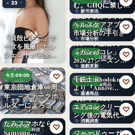
新书资讯
23
む。GHQに禁じら
新书资讯
れた「禁…
他社事例から学ぶ
ヘルスケアアプリ
文字
♡
今天 03:00
市場分析
市場分析の手引き
「貝殻ビキニ」で
市場分析
ガンバ大阪公式
一世を風靡したレ
「ガンバコレ」
500
♡
ジェンドが完全復
今天 03:00
遊戲更新
2026/27シーズン開
活武田久…
遊戲更新
幕！…
♡
今天 09:00
千銃士:Rhodoknight
150
♡
今天 03:00
週邊商品
東京団地倉庫60周
より『Annive…
企業動態
週邊商品
年 ～ステークホ
【おうちにプロ】
文字
ルダーによろこば
エアコンクリーニ
880円
♡
今天 03:00
れる…
消費調查
＜OPEN＞折りた
ング後の電気代削
消費調查
たみスマホなら
減の実感…
TVアニメ『天幕の
♡
今天 09:00
3C科技
Samsung…
ジャードゥーガ
40%