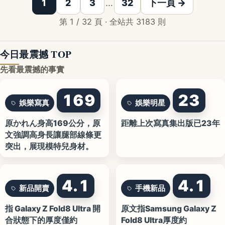
1
2
3
…
32
下一頁 →
第 1 / 32 頁 · 全站共 3183 則
今日最震撼 TOP
先看最震撼的事實
169
23
娛樂寫真
娛樂明星
原かれん身高169公分，原
距離上次寫真集出版已23年
文強調高身長讓腿部線條更
突出，展現模特兒身材。
4.1
4.1
新品開賣
手機新品
指 Galaxy Z Fold8 Ultra 開
原文指Samsung Galaxy Z
合狀態下的厚度僅約
Fold8 Ultra厚度約