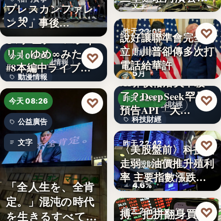
文字
プレスカンファレ
園 實地探…
10
ンス」事後…
♡
昨天 23:05
說好讓聯準會完全獨
TVアニメ「バンド
立！川普卻傳多次打
リ！ ゆめ∞みた」
財經政治
♡
今天 08:30
電話給華許
動漫情報
#8本編中ライブ映
5月
動漫情報
像…
AI界價格屠夫不殺
了？DeepSeek罕見
♡
19,800円
昨天 22:51
♡
今天 08:26
科技財經
預告API「大…
科技財經
公益廣告
0.02
♡
文字
昨天 22:42
〈美股盤前〉科技股
走弱、油價推升殖利
美股財經
率 主要指數漲跌互
「全人生を、全肯
4.6%
見
定。」混沌の時代
♡
搏一把拼翻身買房
昨天 22:35
を生きるすべての