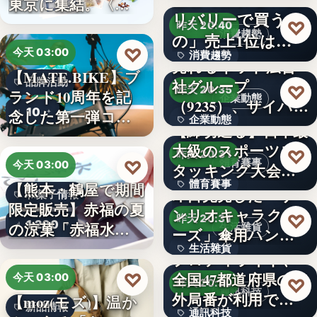
東京に集結。〈…
リバリーで買うも
550億
♡
昨天 20:40
消費趨勢
の」売上1位は
♡
今天 03:00
消費趨勢
1.1kg…
売れるネット広告
【MATE.BIKE】ブ
品牌活動
社グループ
文字
♡
昨天 20:35
ランド10周年を記
企業動態
（9235）、サイバー
10
念した第一弾コ…
企業動態
セキュリ…
【締切迫る】日本最
大級のスポーツス
9235
♡
昨天 20:31
♡
體育賽事
今天 03:00
タッキング大会
體育賽事
【熊本・鶴屋で期間
「…
即日完売した「サ
和菓子情報
限定販売】赤福の夏
ンリオキャラクタ
1
♡
昨天 20:31
1,200
の涼菓「赤福水よ
生活雜貨
ーズ」傘用ハンデ
うか…
生活雜貨
ィファン…
プロディライト、
♡
全国47都道府県の市
今天 03:00
1,408
♡
昨天 20:30
通訊科技
外局番が利用でき
【moz(モズ)】温か
新品情報
通訊科技