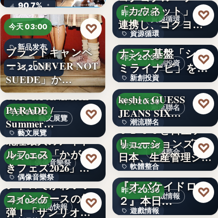
ロード…
90.7%
「カウネット」と
670
♡
昨天 20:30
資源循環
連携し、コクヨグ
♡
今天 03:00
資源循環
ループで排…
CINCA、対話ガバ
新品发布
ブランドキャンペ
ナンス基盤「シン
50%
♡
昨天 20:30
ーン「NEVER NOT
新創投資
ミライナビ」を開
13,200円
SUEDE」か…
新創投資
発す…
WACCA ANIMAL
keshi x GUESS
文字
♡
昨天 20:30
PARADE /
潮流聯名
JEANS SIX…
♡
今天 03:00
藝文展覽
Summer…
潮流聯名
ＪＢＣＣと日立ソ
藝文展覽
北陸最大のアイド
リューションズ東
65億回
♡
昨天 20:30
ルフェス「かがや
軟體整合
3名
日本、生産管理シ
♡
今天 03:00
偶像音樂祭
きフェス2026」第5
軟體整合
ステム「…
Nitendo Switch™版
偶像音樂祭
弾…
レトロでかわいい
『オバケイドロ
670
♡
昨天 20:30
コインケースの第2
遊戲情報
47
２』本日…
♡
今天 03:00
新品快報
弾！「サンリオキ
遊戲情報