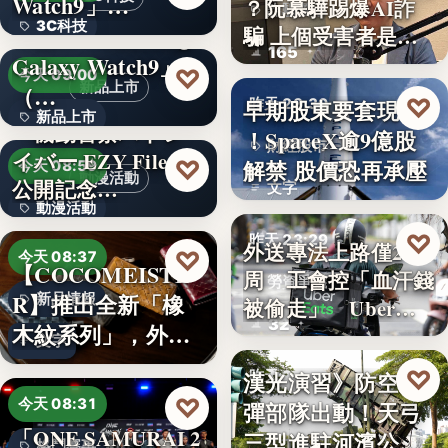
Watch9」…
？阮慕驊踢爆AI詐
詐騙警示
3C科技
＜au＞「Samsung
騙 上個受害者是
165
「這…
Galaxy Watch9」
文字
♡
今天 09:00
新品上市
（…
♡
早期股東要套現了
昨天 23:30
新品上市
『機動警察パトレ
！SpaceX逾9億股
財經股市
イバー EZY File 2』
文字
♡
解禁 股價恐再承壓
今天 08:59
動漫活動
公開記念…
文字
動漫活動
♡
昨天 23:29
外送專法上路僅2
3,000円
♡
今天 08:37
【COCOMEISTE
周 工會控「血汗錢
勞資爭議
R】推出全新「橡
新品情報
被偷走」 Uber…
32
木紋系列」，外層
文字
採…
♡
漢光演習》防空飛
昨天 23:13
♡
今天 08:31
彈部隊出動！天弓
軍事演習
「ONE SAMURAI 2
三型進駐河濱公
格鬥賽事