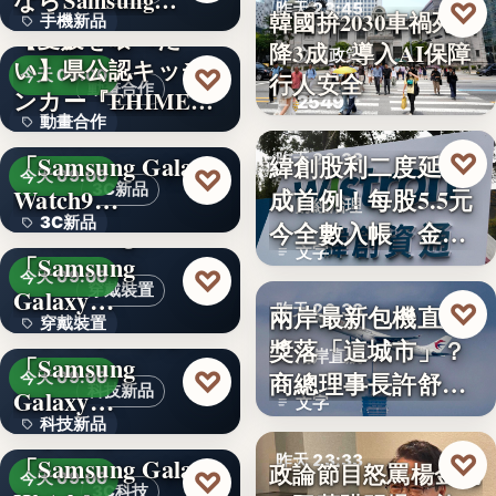
ならSamsung…
♡
昨天 23:45
韓國拚2030車禍死亡
手機新品
【愛媛を喰べた
降3成 導入AI保障
交通政策
い】県公認キッチ
4.1
♡
今天 09:00
行人安全
動畫合作
ンカー『EHIMEみ
2549
動畫合作
きゃん…
＜OPEN＞
♡
「Samsung Galaxy
緯創股利二度延發
昨天 23:38
108
♡
今天 09:00
3C新品
Watch9…
成首例！每股5.5元
財經治理
3C新品
今全數入帳 金管
＜Samsung＞
文字
會曝…
「Samsung
文字
♡
今天 09:00
穿戴裝置
Galaxy…
♡
兩岸最新包機直航
昨天 23:38
穿戴裝置
＜ソフトバンク＞
獎落「這城市」？
兩岸直航
「Samsung
文字
♡
商總理事長許舒博
今天 09:00
科技新品
Galaxy…
文字
透露8月…
科技新品
＜ドコモ＞
♡
「Samsung Galaxy
昨天 23:33
政論節目怒罵楊金龍
文字
♡
今天 09:00
3C科技