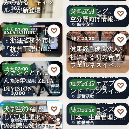
る…
みのある「キャメ
ガデリウス・エン
367
ル」が新登場！毎
ジニアリング、航
47
♡
昨天 20:30
航空安全
日…
空分野向け情報サ
航空安全
イト「…
♡
axes femme、中国
今天 03:00
497
♡
・浙江省杭州市に
昨天 20:30
品牌開店
『杭州工聯CC…
健康経営優良法人3
企業健康
文字
社による初の合同
120
ウェルネスイベン
♡
今天 03:00
ファンとともに歩
ト開催
木材や石を使用し
んだ5年。「ZETA
电竞快闪活动
たアイウェアブラ
♡
昨天 20:30
DIVISION…
展覽活動
ンド「ウンスイキ
3,000
展覽活動
ョウ」の…
ＪＢＣＣと日立ソ
♡
大学生の9割が「正
リューションズ東
今天 03:00
50
♡
昨天 20:30
軟體整合
しい人生選択」へ
日本、生産管理シ
金融教育
軟體整合
の意識に変化。ブ
ステム「…
コクヨグループ