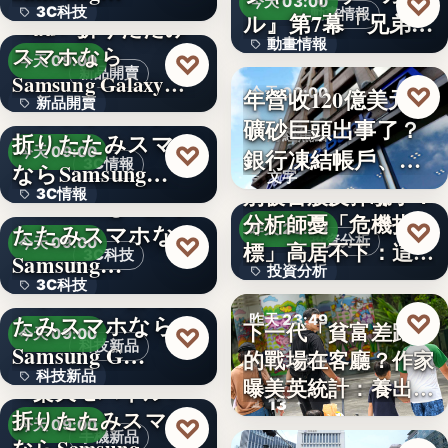
♡
今天 03:00
3C科技
動畫情報
ル』第7幕「兄弟」
＜au＞折りたたみ
動畫情報
あらす…
スマホなら
文字
♡
今天 09:00
新品開賣
Samsung Galaxy…
文字
♡
年營收120億美元鐵
今天 00:00
新品開賣
＜ソフトバンク＞
礦砂巨頭出事了？
財經焦點
折りたたみスマホ
4.1
♡
銀行凍結帳戶、礦
今天 09:00
3C情報
ならSamsung…
文字
商急…
別被台股反彈騙了？
3C情報
＜Samsung＞折り
分析師憂「危機指
♡
たたみスマホなら
昨天 23:59
文字
♡
投資分析
今天 09:00
標」高居不下：這次
3C科技
Samsung…
投資分析
一殺…
3C科技
＜ドコモ＞折りた
4.63%
♡
たみスマホなら
昨天 23:49
下一代「貧富差距」
文字
♡
今天 09:00
科技新品
Samsung G…
的戰場在客廳？作家
親子教養
科技新品
曝美英統計：養出高
＜楽天モバイル＞
13
學…
折りたたみスマホ
文字
♡
今天 09:00
手機新品