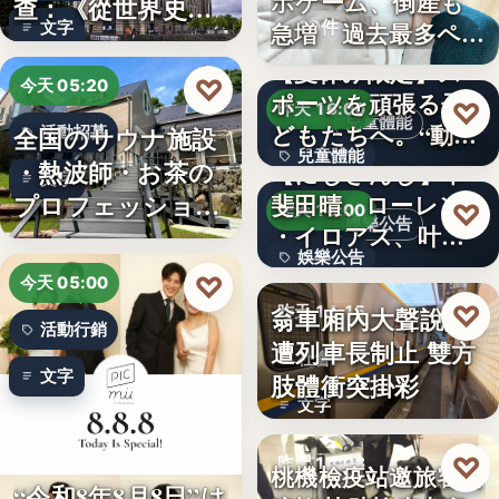
ホゲーム、倒産も
查：《從世界史看
10件
急増 過去最多ペー
文字
德意志帝…
スで…
【夏休み限定】ス
♡
今天 05:20
ポーツを頑張る子
♡
昨天 16:00
兒童體能
どもたちへ。“動け
全国のサウナ施設
活動招募
兒童體能
る身体…
・熱波師・お茶の
【にじさんじ】甲
文字
プロフェッショナ
斐田晴、ローレン
0円
♡
昨天 16:00
娛樂公告
・イロアス、叶ワ
ル募集！…
娛樂公告
ンマンラ…
♡
今天 05:00
30
♡
翁車廂內大聲說話
昨天 14:15
活動行銷
遭列車長制止 雙方
社會
文字
肢體衝突掛彩
文字
♡
昨天 14:08
桃機檢疫站邀旅客當
“令和8年8月8日”は