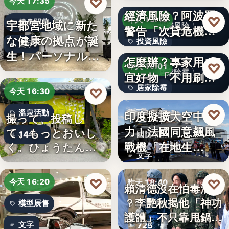
AI投資恐成下一個
♡
今天 17:35
經濟風險？阿波羅
文字
♡
昨天 19:10
宇都宮地域に新た
健身開幕
投資風險
警告「次貸危機
な健康の拠点が誕
投資風險
式」逆轉…
牆壁反覆潮濕發霉
文字
生！パーソナルジ
怎麼辦？專家用1便
文字
♡
昨天 19:01
ム「…
居家除霉
宜好物「不用刷清
居家除霉
除陳年…
♡
今天 16:30
文字
♡
印度擬擴大空中戰
溫泉活動
昨天 18:45
撮って、投稿し
力！法國同意飆風
て、もっとおいし
14年
國防軍購
戰機「在地生
く。ひょうたん温
文字
泉、お盆の…
產」，機隊規…
♡
♡
今天 16:20
昨天 18:40
賴清德沒在怕毒油案
？李艷秋揭他「神功
模型展售
政治評論
護體」不只靠甩鍋盧
文字
725