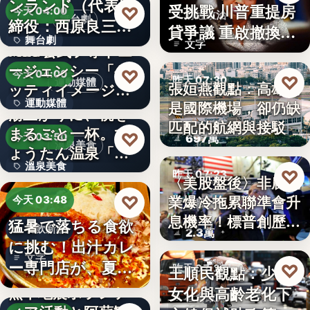
ンランド（代表取
受挑戰 川普重提房
♡
今天 04:00
財經政治
舞台劇
締役：西原良三）
貸爭議 重啟撤換庫
舞台劇
特別協賛…
文字
MLB公式フォトエ
克程…
ージェンシー「ゲ
文字
♡
今天 04:00
♡
昨天 07:30
運動媒體
張姮燕觀點：高雄已
ッティイメージ
運動媒體
是國際機場，卻仍缺
ズ」五十…
航空政策
湯上がりに、桃を
匹配的航網與接駁
まるごと一杯。ひ
2,430
♡
今天 03:50
697萬
溫泉美食
ょうたん温泉「飲
溫泉美食
泉堂」、…
♡
昨天 07:23
〈美股盤後〉非農就
14年
業爆冷拖累聯準會升
♡
今天 03:48
美股財經
息機率！標普創歷史
猛暑で落ちる食欲
餐飲新品
2.3萬
新…
に挑む！出汁カレ
文字
ー専門店が、夏限
♡
王順民觀點：少子
昨天 07:20
定「無限…
熊本地震ボランテ
女化與高齡老化下
社會政策