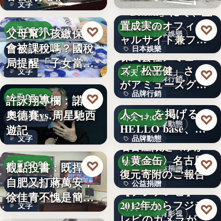
文字
催…
「Bitfan」にて、玉
置成実のオフィシ
♡
昨天 17:00
♡
父母幫小孩繳保費
今天 07:30
日本娛樂
ャルサイト兼フ
會被課稅嗎？國稅
日本娛樂
ァ…
稅務理財
株式会社アミュー
局提醒「子女當要
ズ「松平健」さん
730円
文字
♡
昨天 17:00
保人」恐…
品牌行銷
がアミューズグル
品牌行銷
ープ ス…
「社長に買われる
♡
許詠翔專欄：諾蘭
今天 07:10
人へ」を掲げる
奧德賽vs.周星馳西
1,200億円
♡
影評觀點
昨天 17:00
品牌動態
HELLO base、創
遊記
文字
品牌動態
業…
名古屋限定〈ゆか
り黄金缶〉名古屋城
文字
♡
♡
昨天 17:00
觀點投書：既捍衛
今天 07:00
公益捐贈
復元寄附のご報告
自肥又打蔣萬安，
公益捐贈
政治評論
【フジテレビ】
徐佳青不愧是簡舒
2012年からフジテ
4,550,085
文字
♡
昨天 17:00
培的師父
體育影視
レビのカメラが追