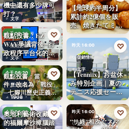
機中還有多少牌可
【地球約半周分】
美食快報
國際政治
打？
累計約2億個を販
文字
文字
売、焼きたてミニ
クロワッ…
♡
觀點投書：EZ
今天 06:25
WAY爭議背後─行
♡
昨天 16:00
法治治理
政程序平台化的法
促銷情報
文字
治缺口
文字
♡
【Tenniix】お盆休
今天 06:20
觀點投書：當「事
み特別企画｜夏の
件」改名為「戰役」
歷史正義
テニス応援セー
─七腳川歷史正義不
1908
ル…
能停…
♡
♡
昨天 16:00
奧地利藝術收藏家
今天 06:00
”サ終”相次ぐスマ
的福爾摩沙樟腦踏
遊戲產業
樟腦史