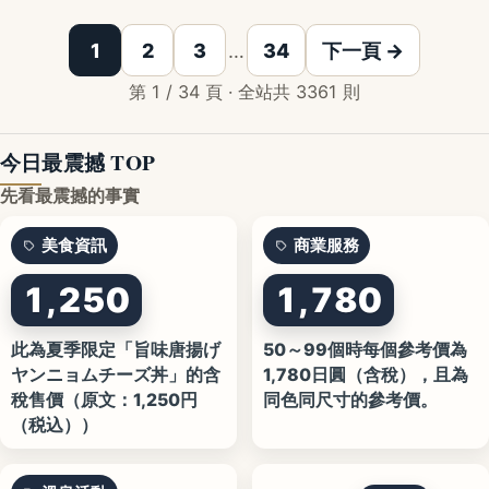
1
2
3
…
34
下一頁 →
第 1 / 34 頁 · 全站共 3361 則
今日最震撼 TOP
先看最震撼的事實
美食資訊
商業服務
1,250
1,780
此為夏季限定「旨味唐揚げ
50～99個時每個參考價為
ヤンニョムチーズ丼」的含
1,780日圓（含稅），且為
稅售價（原文：1,250円
同色同尺寸的參考價。
（税込））