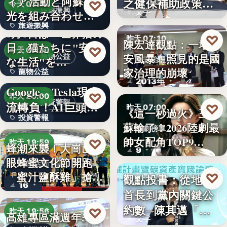
ィア活動と阿蘇観
之健保補助政策的
♡
今天 03:48
旅遊振興
文字
光を組み合わせた
解構、重…
旅遊振興
「ボラン…
8月8日は「世界猫の
♡
昨天 07:10
陳宏達觀點：一場食
日」猫たちに"安全
2
♡
今天 03:30
安風暴，照見的是國
寵物公益
な生活"を…
食安治理
家治理的崩壞
寵物公益
下班國際線》
2013年
Google、Tesla現金
8%
♡
昨天 20:00
投資警報
流轉負！AI巨頭…
♡
昨天 07:00
《這一秒過火》王籽
投資警報
蘇輸了！2026陸劇最
影劇榜單
文字
帥女配角TOP9…
♡
昨天 19:59
蜂潮來襲！大崗山龍
9
眼蜂蜜文化節開跑
農業活動
「蜜汁鹽酥雞」搶先
♡
觀點投書：從地方
昨天 07:00
16
爆…
首長到黨內關鍵公
政治分析
約數─陳其邁「被
♡
昨天 19:56
高雄專區滿週年58家
文字
組閣」背…