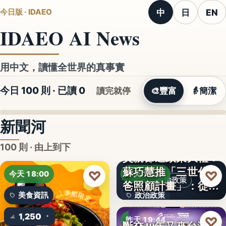
中
日
EN
今日版 · IDAEO
IDAEO AI News
用中文，讀懂全世界的真事實
今日 100 則 · 已讀
0
讀完就停
🎨
豐富
👵
簡潔
新聞河
100 則 · 由上到下
蘇巧慧推「三世代爸
♡
♡
今天 18:00
昨天 19:49
政治政策
爸照顧計畫」：從準
美食資訊
政治政策
爸…
1,250
50%
♡
昨天 19:44