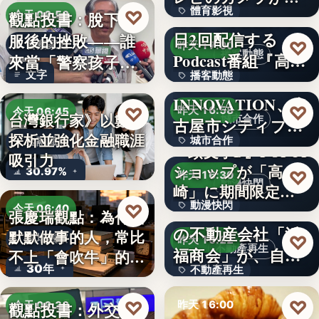
體育影視
♡
い続け…
俳優・高橋健介が1
觀點投書：脫下制
今天 06:50
日2回配信する
服後的挫敗——誰
99
♡
警察家庭
昨天 17:00
播客動態
Podcast番組『高
來當「警察孩子」
文字
播客動態
橋…
NEXT
的保母？
INNOVATION、名
文字
♡
♡
昨天 16:58
今天 06:45
台灣銀行家》以數字
城市合作
古屋市シティプロ
探析並強化金融職涯
城市合作
金融職涯
モーシ…
『頭文字D』POPUP
吸引力
ショップが「高
文字
30.97%
♡
昨天 16:30
動漫快閃
崎」に期間限定で
動漫快閃
♡
登場…
1970年創業の長崎
今天 06:40
張慶瑞觀點：為什麼
の不動産会社「浜
默默做事的人，常比
366
♡
職場觀察
昨天 16:22
不動產再生
福商会」が、自ら
不上「會吹牛」的人
30年
不動產再生
再生…
？
文字
♡
♡
昨天 16:00
觀點投書：外交危
今天 06:30