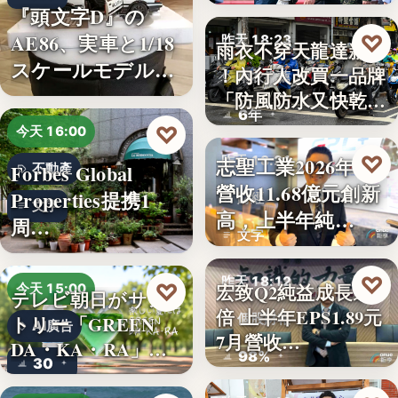
秀…
『頭文字D』の
AE86、実車と1/18
♡
昨天 18:23
雨衣不穿天龍達新牌
スケールモデルが
！內行人改買一品牌
雨衣推薦
「…
「防風防水又快乾、
6年
穿…
♡
今天 16:00
♡
志聖工業2026年7月
昨天 18:21
Forbes Global
不動產
營收11.68億元創新
Properties提携1
財經
文字
高，上半年純…
周…
文字
♡
昨天 18:12
♡
宏致Q2純益成長近1
今天 15:00
テレビ朝日がサン
倍 上半年EPS1.89元
個股財報
トリー「GREEN
AI廣告
7月營收…
DA・KA・RA」
98%
30
と…