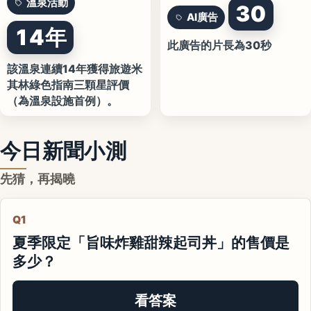
溫泉活動
30
AI廣告
14年
此廣告的片長為30秒
該溫泉連續14年獲得旅遊米
其林綠色指南三顆星評價
（為溫泉設施首例）。
今日新聞小測
先猜，再揭曉
Q1
夏季限定「旨味炸雞甜辣起司丼」的售價是
多少？
看答案