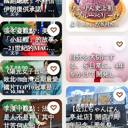
國副總統：不輕信
13
美伊關係
ぴよりん史上初！
伊朗復供承諾，外
文字
『ブルーベリーぴ
交、經…
よりん』が8月8日
♡
張冬凝觀點：美國
今天 08:00
「ブル…
「小紅帽」的故事
政治觀察
♡
昨天 17:00
─21世紀的MAGA
文字
有沒…
自分を大切にす
保健食品
る、を日常に。4年
♡
文字
今天 08:00
《陽光女子合唱團》
をかけて開発した
敗北！台灣近期最愛
國片聲量
女性のた…
國片TOP10冠軍是…
10,198
♡
昨天 17:00
♡
餐飲活動
李漢中觀點：法官
今天 07:30
【近江ちゃんぽん
是人不是神！其中
亭 辻店】開店17周
17
法官過勞
年記念「周年祭」開
甘苦何人知？