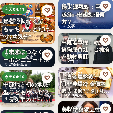
♡
楊太源觀點：巨浪
昨天 07:50
♡
今天 04:11
越洋─中國劍指何
軍事分析
帰省できなくて
餐飲活動
方﹖
文字
も、ちょっとだけ
文字
“お盆気分”
♡
昨天 07:40
林庭瑤專欄：賴清德
日本JC、9月3日を
搞狗屁倒灶，台糖淪
「未来につなぐカ
政治食安
♡
今天 04:10
為動物農莊
環保紀念日
ーボンニュートラ
7倍
環保紀念日
ルの…
♡
昨天 07:32
文字
〈貴金屬盤後〉美7
♡
今天 04:10
月非農爆冷 金價本
中部地方初の地域
貴金屬
兒童安寧
週大漲逾7%創1月
型こどもホスピス
2.3萬人
來…
「長久手のおう
文字
ち」が愛知…
株式会社青山メイ
♡
美聯準會獨立性再
昨天 07:30