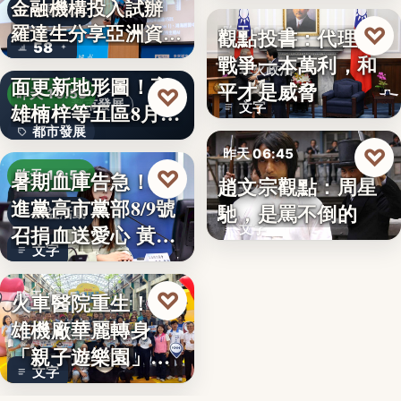
金融機構投入試辦
金融政策
羅達生分享亞洲資
♡
觀點投書：代理人
昨天 06:50
58
二十多年來首次全
產…
戰爭一本萬利，和
軍火政治
面更新地形圖！高
平才是威脅
♡
昨天 19:55
都市發展
雄楠梓等五區8月20
文字
都市發展
日上…
♡
昨天 06:45
文字
♡
暑期血庫告急！民
昨天 19:53
趙文宗觀點：周星
文化評論
進黨高市黨部8/9號
馳，是罵不倒的
公益活動
召捐血送愛心 黃
文字
文字
捷、…
♡
火車醫院重生！高
昨天 19:51
雄機廠華麗轉身
親子旅遊
「親子遊樂園」
文字
開幕首日…
父親節送政策大禮！