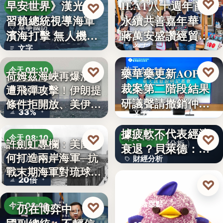
♡
早安世界》漢光演
IEAT八十週年首辦
昨天 18:12
♡
今天 08:37
習賴總統視導海軍
永續共善嘉年華
永續共善
軍事國防
濱海打擊 無人機秀
蔣萬安盛讚經貿公
文字
攻擊力
益打…
文字
♡
♡
藥華藥更新AOP仲
今天 08:10
昨天 18:11
荷姆茲海峽再爆油輪
裁案第二階段結果
遭飛彈攻擊！伊朗提
地緣政治
財經
研議聲請撤銷仲裁
條件拒開放、美伊談
33%
文字
判斷
判…
美國7月非農就業數
據疲軟不代表經濟
♡
♡
今天 08:10
昨天 18:10
許劍虹專欄：美國如
財經分析
衰退？貝萊德：AI
何打造兩岸海軍─抗
兩岸海軍史
財經分析
正讓…
戰末期海軍對琉球的
20倍
文字
♡
覬…
昨天 17:00
♡
美食甜點
「仍在博弈中」 美
今天 08:00