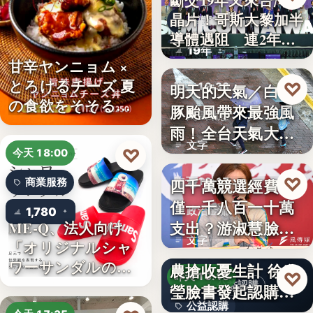
斷交19年又來台灣找
晶片！哥斯大黎加半
半導體
導體遇阻 連2年
19年
參…
甘辛ヤンニョム ×
とろけるチーズ 夏
♡
明天的天氣／白海
昨天 19:38
の食欲をそそる
豚颱風帶來最強風
颱風動態
“旨…
雨！全台天氣大轉
文字
變「豪雨…
♡
今天 18:00
♡
四千萬競選經費，
昨天 19:17
商業服務
僅一千八百一十萬
1,780
政治金流
支出？游淑慧臉書
ME-Q、法人向け
文字
「オリジナルシャ
追問鄭：…
颱風來襲 五峰鄉果
ワーサンダルの
農搶收憂生計 徐欣
♡
昨天 19:15
OEM制…
公益認購
瑩臉書發起認購水
公益認購
梨行…