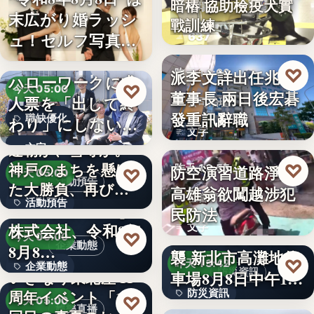
暗樁 協助檢疫犬實
機場
末広がり婚ラッシ
戰訓練
ュ！セルフ写真館
637
「…
♡
派李文詳出任兆基
昨天 14:00
ハローワークに求
♡
今天 05:00
董事長 兩日後宏碁
人票を「出して終
公司治理
發重訊辭職
職缺優化
わり」にしない。
文字
求人票・…
連覇か、雪辱か。
文字
神戸のまちを懸け
♡
防空演習道路淨空
昨天 13:55
♡
今天 05:00
活動預告
た大勝負、再び！
高雄翁欲闖越涉犯
社會警政
活動預告
…
Internnect Group
民防法
株式会社、令和8年
文字
300人
因應白海豚颱風來
♡
今天 05:00
企業動態
8月8…
襲 新北市高灘地停
♡
昨天 13:42
企業動態
防災資訊
いぎなり東北産 11
車場8月8日中午12
周年イベント「11
防災資訊
時…
文字
♡
今天 05:00
娛樂直播