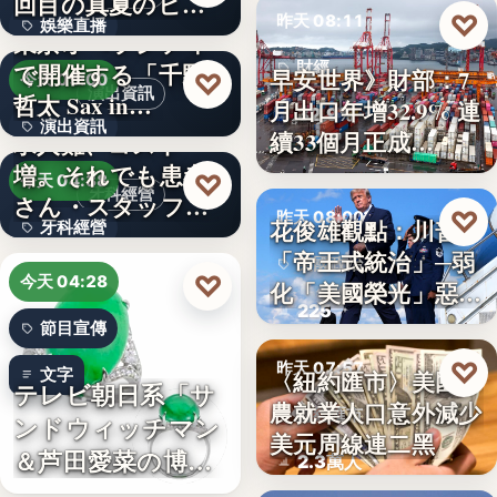
回目の真夏のヒロ
文字
♡
昨天 08:11
娛樂直播
イ…
東京オペラシティ
で開催する「千野
財經
11
早安世界》財部：7
♡
今天 05:00
演出資訊
哲太 Sax in…
月出口年增32.9% 連
32.9%
演出資訊
續33個月正成…
求人難、コスト
増。それでも患者
3
♡
今天 04:38
牙科經營
さん・スタッフ・
♡
昨天 08:00
花俊雄觀點：川普
牙科經營
院長を豊か…
「帝王式統治」─弱
美國政治
3,700万円
♡
今天 04:28
化「美國榮光」惡化
225
「民…
節目宣傳
♡
昨天 07:57
文字
〈紐約匯市〉美國非
テレビ朝日系「サ
農就業人口意外減少
財經匯市
ンドウィッチマン
美元周線連二黑
＆芦田愛菜の博士
2.3萬人
ちゃん」…