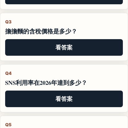
Q3
擔擔麵的含稅價格是多少？
看答案
Q4
SNS利用率在2026年達到多少？
看答案
Q5