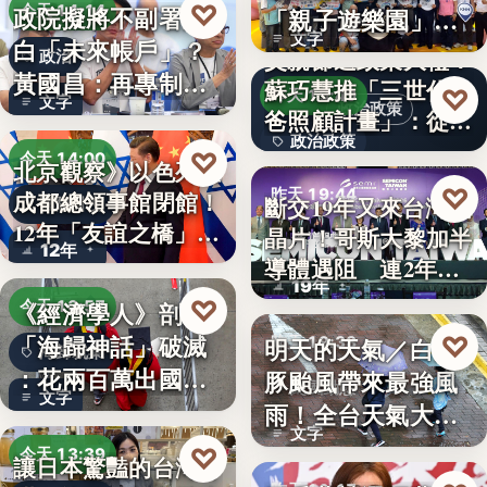
♡
政院擬將不副署藍
今天 14:14
「親子遊樂園」
文字
白「未來帳戶」？
開幕首日…
父親節送政策大禮！
政治
黃國昌：再專制也
蘇巧慧推「三世代爸
♡
昨天 19:49
文字
不該拿孩…
政治政策
爸照顧計畫」：從準
政治政策
爸…
♡
今天 14:00
北京觀察》以色列駐
50%
♡
昨天 19:44
成都總領事館閉館！
斷交19年又來台灣找
國際外交
12年「友誼之橋」
晶片！哥斯大黎加半
半導體
12年
為…
導體遇阻 連2年
19年
參…
♡
《經濟學人》剖析
今天 13:57
「海歸神話」破滅
♡
明天的天氣／白海
昨天 19:38
海歸就業
：花兩百萬出國留
豚颱風帶來最強風
颱風動態
文字
學，回國…
雨！全台天氣大轉
文字
變「豪雨…
♡
今天 13:39
讓日本驚豔的台灣甘