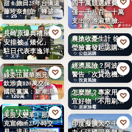
♡
四千萬競選經費，
昨天 19:17
甜！旅日25年台僑遠
食品創業
藤玲奈創立「蜂盛
僅一千八百一十萬
政治金流
25
貴…
支出？游淑慧臉書
文字
追問鄭：…
颱風來襲 五峰鄉果
♡
長崎原爆典禮座位
今天 13:37
農搶收憂生計 徐欣
安排被「矮化」
♡
昨天 19:15
台日關係
公益認購
瑩臉書發起認購水
駐日代表李逸洋缺
公益認購
梨行…
AI投資恐成下一個
文字
席抗議：…
經濟風險？阿波羅
文字
♡
昨天 19:10
♡
今天 13:37
投資風險
警告「次貸危機
綠委伍麗華胞兄范織
投資風險
式」逆轉…
牆壁反覆潮濕發霉
欽涉貪120萬交保
政治司法
國民黨諷：新潮流
怎麼辦？專家用1便
文字
♡
昨天 19:01
120萬
下…
居家除霉
宜好物「不用刷清
居家除霉
除陳年…
♡
今天 13:33
美股大變革！那斯達
文字
♡
印度擬擴大空中戰
昨天 18:45
克宣佈「23小時交
財經趨勢
易」這天起正式上