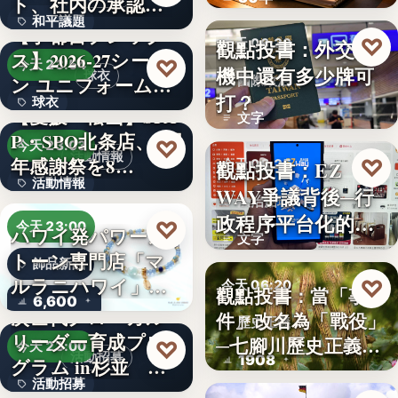
ト、社内の承認を
？
和平議題
経て始動
【宇都宮ブレック
♡
觀點投書：外交危
今天 06:30
ス】2026-27シーズ
86.6
♡
今天 23:54
機中還有多少牌可
球衣
ン ユニフォーム…
國際政治
打？
球衣
【愛媛・松山】SPA
文字
P・SPO北条店、2周
35%
♡
今天 23:03
活動情報
年感謝祭を8…
♡
觀點投書：EZ
今天 06:25
活動情報
WAY爭議背後─行
法治治理
政程序平台化的法
9
♡
今天 23:00
ハワイ発パワース
文字
治缺口
トーン専門店「マ
飾品新品
ルラニハワイ」よ
♡
今天 06:20
觀點投書：當「事
6,600
り、海を…
次世代グローカル
件」改名為「戰役」
歷史正義
リーダー育成プロ
─七腳川歷史正義不
♡
今天 23:00
活動招募
1908
グラム in杉並 募
能停…
活動招募
集中…
【海外向け】EC