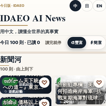
中
日
EN
今日版 · IDAEO
IDAEO AI News
用中文，讀懂全世界的真事實
今日 100 則 · 已讀
0
讀完就停
🎨
豐富
👵
簡潔
新聞河
100 則 · 由上到下
『野田クリの野望
～ゲーム天下統一
♡
♡
08/10
今天 08:10
許劍虹專欄：美國如
遊戲綜藝
への道～』東京ゲ
何打造兩岸海軍─抗
遊戲綜藝
兩岸海軍史
ームショ…
旗竿地は「通路幅」
戰末期海軍對琉球的
が命！価格以上に
2
20倍
♡
覬…
08/10