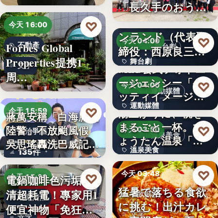
「…
「長久手のおう
文字
ち」が愛知…
株式会社青山メイ
♡
今天 16:00
ンランド（代表取
♡
今天 04:00
Forbes Global
不動產
舞台劇
締役：西原良三）
Properties提携1
舞台劇
特別協賛…
文字
MLB公式フォトエ
周…
ージェンシー「ゲ
文字
♡
今天 04:00
運動媒體
ッティイメージ
運動媒體
ズ」五十…
♡
湯上がりに、桃を
今天 15:59
蔣萬安稱「白海豚沒
まるごと一杯。ひ
2,430
陸警」不放颱風假
♡
今天 03:50
政治爭議
溫泉美食
ょうたん温泉「飲
吳思瑤轟洗巴威記憶
溫泉美食
135件
泉堂」、…
：…
14年
♡
今天 03:48
♡
電鍋咖啡色污垢不
今天 15:30
猛暑で落ちる食欲
清超耗電！專家用1
餐飲新品
省電清潔
に挑む！出汁カレ
便宜神物「免狂刷
文字
文字