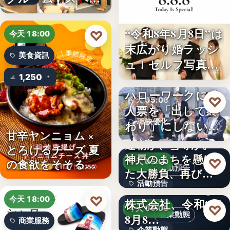
ボ東武宇…
“令和8年8月8日”は
♡
今天 18:00
末広がり婚ラッシ
美食資訊
ュ！セルフ写真館
「…
1,250
ハローワークに求
♡
今天 05:00
人票を「出して終
職缺優化
わり」にしない。
甘辛ヤンニョム ×
求人票・…
連覇か、雪辱か。
文字
とろけるチーズ 夏
神戸のまちを懸け
♡
の食欲をそそる
今天 05:00
活動預告
た大勝負、再び！
“旨…
活動預告
…
Internnect Group
♡
今天 18:00
株式会社、令和8年
300人
♡
今天 05:00
企業動態
8月8…
商業服務