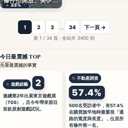
條件拒開放、美伊談
33%
判…
1
2
3
…
34
下一頁 →
第 1 / 34 頁 · 全站共 3400 則
今日最震撼 TOP
先看最震撼的事實
不動產調查
2
遊戲綜藝
57.4%
連續第2年出展東京遊戲展
（TGS），且今年帶來節目
500名受訪者中，有57.4%
首款原創遊戲試玩。
在購買旗竿地時最重視「通
路的寬度與長度」，位居所
有條件第一名。