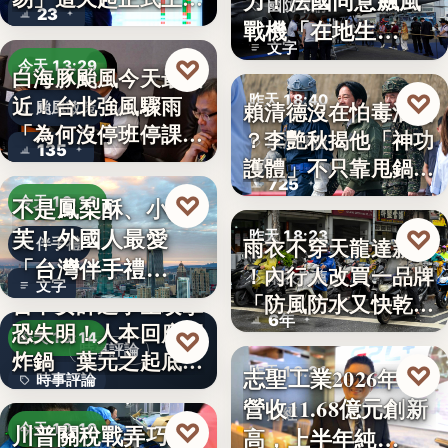
力！法國同意飆風
國防軍購
23
路，…
戰機「在地生
文字
產」，機隊規…
♡
今天 13:29
白海豚颱風今天最接
♡
昨天 18:40
近！台北強風驟雨
賴清德沒在怕毒油案
颱風政策
「為何沒停班停課」
？李艷秋揭他「神功
政治評論
135
？蔣…
護體」不只靠甩鍋盧
725
秀…
♡
不是鳳梨酥、小泡
今天 13:16
芙！外國人最愛
♡
昨天 18:23
雨衣不穿天龍達新牌
伴手禮
「台灣伴手禮
！內行人改買一品牌
雨衣推薦
文字
TOP5」冠軍…
「防風防水又快乾、
台中女師遭學生攻擊
6年
穿…
恐失明！人本回應網
♡
今天 13:14
時事評論
炸鍋 葉元之起底
♡
志聖工業2026年7月
昨天 18:21
時事評論
「…
營收11.68億元創新
財經
18萬
♡
川普關稅戰弄巧成
今天 13:10
高，上半年純…