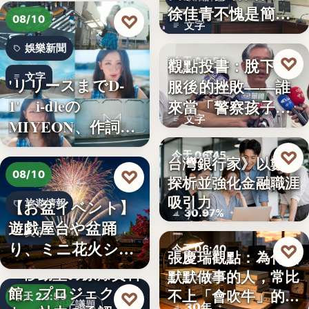
徐佳青不愧是簡舒
♡
08/10
文字
培的師父
娛樂新聞
♡
觀點投書：脫下制
今天 06:50
文字
'リリースまでD-
服後的挫敗——誰
警察家庭
1' i-dleの
來當「警察孩子」
文字
MIYEON、作詞
的保母？
に…
♡
今天 06:45
台灣銀行家》以數字
♡
08/10
探析並強化金融職涯
金融職涯
吸引力
【お盆イベント】
旅遊情報
30.97%
遊戯屋台や盆踊
文字
り、ミニ花火ショ
♡
今天 06:40
張慶瑞觀點：為什麼
ーなど～夏…
「移動型の原爆資料
默默做事的人，常比
職場觀察
館」プロジェク
不上「會吹牛」的人
♡
今天 23:59
和平議題
30年