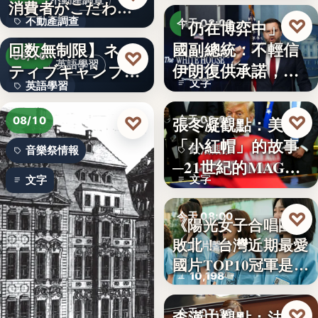
不動產調查
消費者がこだわる
不動產調查
♡
「仍在博弈中」 美
絶対条…
【英会話レッスン
今天 08:00
國副總統：不輕信
回数無制限】ネイ
57.4%
美伊關係
♡
08/10
英語學習
伊朗復供承諾，外
ティブキャンプ、
文字
英語學習
交、經…
レッスン…
文字
♡
♡
張冬凝觀點：美國
今天 08:00
08/10
「小紅帽」的故事
政治觀察
音樂祭情報
─21世紀的MAGA
文字
文字
有沒…
♡
今天 08:00
《陽光女子合唱團》
敗北！台灣近期最愛
國片聲量
國片TOP10冠軍是…
10,198
♡
李漢中觀點：法官
今天 07:30