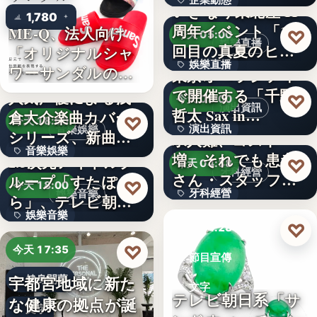
企業動態
いぎなり東北産 11
1,780
周年イベント「11
ME-Q、法人向け
文字
♡
今天 05:00
娛樂直播
回目の真夏のヒロ
「オリジナルシャ
娛樂直播
イ…
ワーサンダルの
東京オペラシティ
OEM制…
で開催する「千野
人気声優による浅
11
♡
今天 05:00
演出資訊
哲太 Sax in…
倉大介楽曲カバー
♡
今天 18:00
演出資訊
音樂娛樂
シリーズ、新曲が
求人難、コスト
音樂娛樂
配信チャ…
増。それでも患者
2.5次元アイドルグ
3
♡
今天 04:38
牙科經營
さん・スタッフ・
ループ「すたぽ
1位
♡
今天 18:00
牙科經營
娛樂音樂
院長を豊か…
ら」、テレビ朝日
娛樂音樂
系全国…
3,700万円
♡
今天 04:28
4
♡
今天 17:35
節目宣傳
宇都宮地域に新た
健身開幕
文字
テレビ朝日系「サ
な健康の拠点が誕
文字