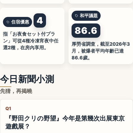
和平議題
4
住宿優惠
86.6
指「お夜食セット付プラ
ン」可從4種冷凍宵夜中任
厚勞省調查，截至2026年3
選2種，在房內享用。
月，被爆者平均年齡已達
86.6歲。
今日新聞小測
先猜，再揭曉
Q1
『野田クリの野望』今年是第幾次出展東京
遊戲展？