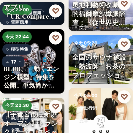
♡
奧地利藝術收藏家
今天 06:00
アプリ
5
♡
今天 23:00
的福爾摩沙樟腦踏
電商應用
「UR:Compare
樟腦史
查：《從世界史看
電商應用
＆…
文字
德意志帝…
文字
♡
今天 22:44
♡
今天 05:20
模型特集
全国のサウナ施設
活動招募
17
・熱波師・お茶の
BLDB、「動くエン
文字
プロフェッショナ
ジン模型」特集を
ル募集！…
公開。単気筒から
V8…
♡
今天 05:00
♡
今天 22:30
活動行銷
【宇都宮市に新規
新店開幕
文字
オープン】トラン
クルーム「スペラ
文字