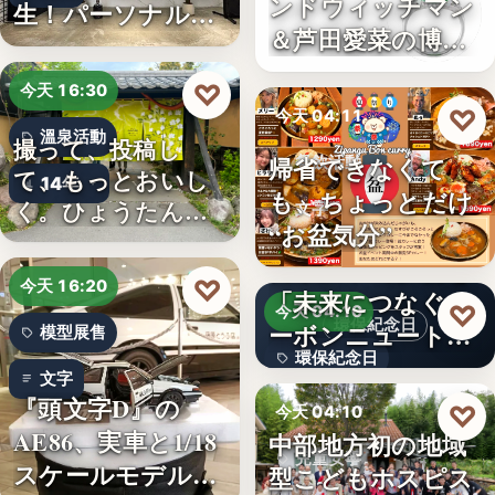
ンドウィッチマン
生！パーソナルジ
＆芦田愛菜の博士
ム「…
ちゃん」…
♡
今天 16:30
♡
今天 04:11
溫泉活動
撮って、投稿し
帰省できなくて
餐飲活動
て、もっとおいし
14年
も、ちょっとだけ
く。ひょうたん温
文字
“お盆気分”
泉、お盆の…
日本JC、9月3日を
♡
今天 16:20
「未来につなぐカ
♡
今天 04:10
環保紀念日
ーボンニュートラ
模型展售
環保紀念日
ルの…
文字
『頭文字D』の
文字
♡
今天 04:10
AE86、実車と1/18
中部地方初の地域
兒童安寧
スケールモデルが
型こどもホスピス