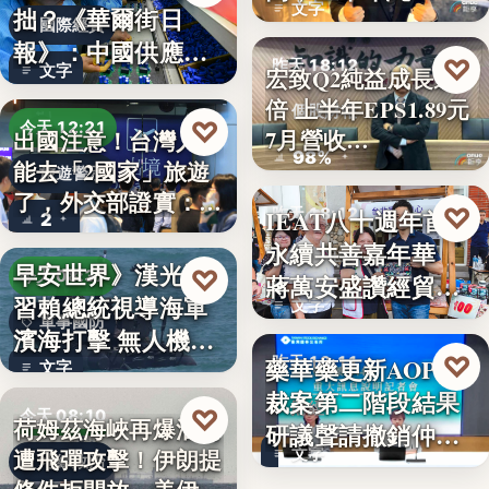
文字
拙？《華爾街日
國際經貿
報》：中國供應沒
♡
昨天 18:12
文字
宏致Q2純益成長近1
斷鏈，反而…
倍 上半年EPS1.89元
個股財報
♡
今天 12:21
7月營收…
出國注意！台灣人不
98%
能去「2國家」旅遊
旅遊警示
了，外交部證實：拒
♡
IEAT八十週年首辦
昨天 18:12
2
絕…
永續共善嘉年華
永續共善
早安世界》漢光演
♡
今天 08:37
蔣萬安盛讚經貿公
習賴總統視導海軍
文字
益打…
軍事國防
濱海打擊 無人機秀
♡
藥華藥更新AOP仲
昨天 18:11
攻擊力
文字
裁案第二階段結果
財經
♡
今天 08:10
荷姆茲海峽再爆油輪
研議聲請撤銷仲裁
遭飛彈攻擊！伊朗提
文字
判斷
地緣政治