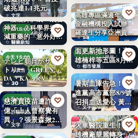
國防預算
破兆達1.1兆元
♡
昨天 19:56
高雄專區滿週年58家
文字
「瘦瘦針」成「戒酒
金融機構投入試辦
金融政策
神器」？科學界揭開
♡
今天 15:00
羅達生分享亞洲資
醫藥新知
減重藥的「意外好
58
二十多年來首次全
產…
醫藥新知
處」…
面更新地形圖！高
♡
昨天 19:55
24
♡
都市發展
今天 15:00
雄楠梓等五區8月20
テレビ朝日がサン
都市發展
日上…
トリー「GREEN
AI廣告
DA・KA・RA」
文字
♡
暑期血庫告急！民
昨天 19:53
30
と…
進黨高市黨部8/9號
公益活動
♡
慈濟買疫苗遭詐10
今天 14:26
召捐血送愛心 黃
文字
億「上人曾察覺有
捷、…
詐騙爭議
異」？張景森揪2疑
♡
火車醫院重生！高
昨天 19:51
文字
點轟…
雄機廠華麗轉身
親子旅遊