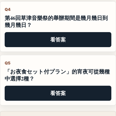
Q4
第46回草津音樂祭的舉辦期間是幾月幾日到
幾月幾日？
看答案
Q5
「お夜食セット付プラン」的宵夜可從幾種
中選擇2種？
看答案