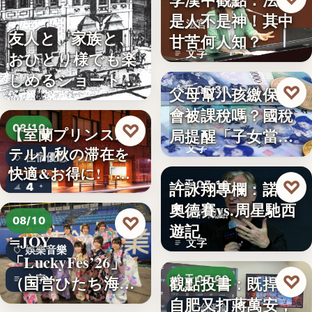
是人不是神！其中
法官過勞
友人と、家族と、
甘苦何人知？
文字
おひとり様でも楽
しめるショート・
♡
父母幫小孩繳保費
今天 07:30
コンサー…
會被課稅嗎？國稅
稅務理財
♡
08/10
【室蘭プリンスホ
局提醒「子女當要
文字
テル】秋の滞在を
保人」恐…
住宿優惠
快適&お得に!「じ
♡
許詠翔專欄：諾蘭
今天 07:10
4
ゃらん…
奧德賽vs.周星馳西
影評觀點
♡
08/10
遊記
≒JOY
文字
娛樂音樂
「LuckyFes’26」
♡
（国営ひたち海浜
觀點投書：既捍衛
文字
今天 07:00
公園…
自肥又打蔣萬安，
政治評論