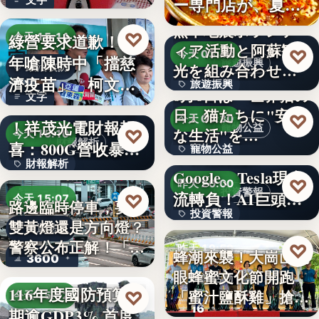
ー専門店が、夏限
就乾淨…
定「無限…
熊本地震ボランテ
♡
綠營要求道歉！當
今天 15:11
ィア活動と阿蘇観
♡
今天 03:48
年嗆陳時中「擋慈
旅遊振興
光を組み合わせた
政治攻防
濟疫苗」 柯文哲
旅遊振興
「ボラン…
8月8日は「世界猫の
文字
再大罵：…
AI光通訊需求爆發
日」猫たちに"安全
2
♡
今天 03:30
！祥茂光電財報報
寵物公益
な生活"を…
♡
今天 15:10
財報解析
喜：800G營收暴增
寵物公益
下班國際線》
財報解析
逾…
Google、Tesla現金
8%
♡
昨天 20:00
投資警報
文字
流轉負！AI巨頭…
♡
今天 15:07
路邊臨時停車，要打
投資警報
雙黃燈還是方向燈？
交通法規
警察公布正解！「違
文字
♡
昨天 19:59
蜂潮來襲！大崗山龍
3600
規…
眼蜂蜜文化節開跑
農業活動
116年度國防預算預
「蜜汁鹽酥雞」搶先
♡
今天 15:02
16
期逾GDP3% 首度
爆…