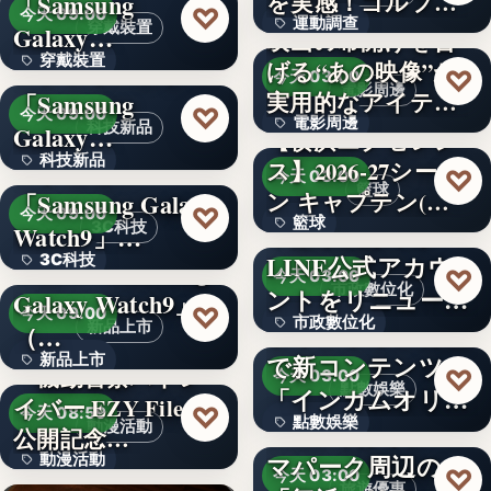
を実感！ゴルフを
「Samsung
文字
♡
今天 09:00
運動調查
始め…
穿戴裝置
Galaxy…
映画の幕開けを告
穿戴裝置
＜ソフトバンク＞
げる“あの映像”が
34%
♡
今天 03:00
電影周邊
実用的なアイテム
「Samsung
文字
♡
今天 09:00
電影周邊
に！「…
科技新品
Galaxy…
【横浜エクセレン
科技新品
＜ドコモ＞
ス】2026-27シーズ
75
♡
今天 03:00
籃球
ン キャプテン(…
「Samsung Galaxy
文字
♡
今天 09:00
籃球
千葉県茂原市が
3C科技
Watch9」…
LINE公式アカウ
3C科技
＜au＞「Samsung
3
♡
今天 03:00
市政數位化
ントをリニューア
Galaxy Watch9」
文字
♡
今天 09:00
市政數位化
ル！プレ…
ポイントインカム
新品上市
（…
で新コンテンツ
新品上市
文字
『機動警察パトレ
♡
今天 03:00
點數娛樂
「インカムオリ
イバー EZY File 2』
文字
♡
今天 08:59
點數娛樂
パ」開始
Peachで行くテー
動漫活動
公開記念…
マパーク周辺の
動漫活動
文字
♡
今天 03:00
旅遊優惠