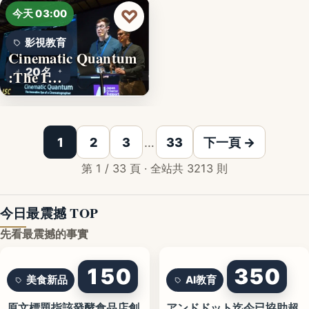
♡
今天 03:00
影視教育
Cinematic Quantum
20名
:The I…
1
2
3
…
33
下一頁 →
第 1 / 33 頁 · 全站共 3213 則
今日最震撼 TOP
先看最震撼的事實
150
350
美食新品
AI教育
原文標題指該發酵食品店創
アンドドット迄今已協助超