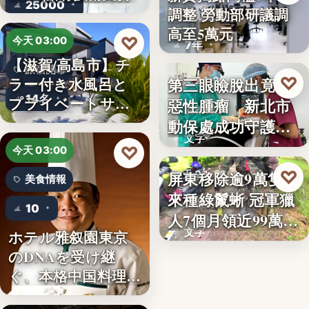
25000
調整 勞動部研議調
勞動政策
高至5萬元
♡
今天 03:00
7年
【滋賀/高島市】チ
旅宿開幕
♡
ラー付き水風呂と
第三眼瞼脫出竟藏
昨天 21:26
14名
プライベートサウ
惡性腫瘤 新北市
寵物醫療
ナを楽…
動保處成功守護校
文字
園犬
♡
今天 03:00
♡
屏東移除逾9萬隻外
昨天 21:16
美食情報
來種綠鬣蜥 冠軍獵
生態防治
10
人7個月領近99萬
文字
ホテル雅叙園東京
獎…
のDNAを受け継
ぐ、本格中国料理店
「万福…