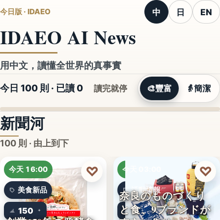
中
日
EN
今日版 · IDAEO
IDAEO AI News
用中文，讀懂全世界的真事實
今日 100 則 · 已讀
0
讀完就停
🎨
豐富
👵
簡潔
新聞河
100 則 · 由上到下
♡
♡
今天 16:00
今天 03:00
美食新品
活動情報
奈良のものづくり
と食、9ブランドが
150
9