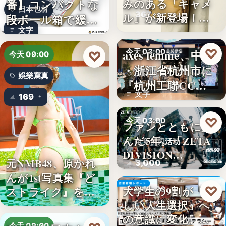
番】コンパクトな
みのある「キャメ
日本包材
367
ル」が新登場！毎
段ボール箱で緩衝
日…
文字
材の節約…
♡
axes femme、中国
今天 03:00
♡
今天 09:00
・浙江省杭州市に
品牌開店
娛樂寫真
『杭州工聯CC…
文字
169
♡
今天 03:00
ファンとともに歩
んだ5年。「ZETA
电竞快闪活动
DIVISION…
元NMB48、原かれ
3,000
んが1st写真集『ど
♡
大学生の9割が「正
ストライク』を…
今天 03:00
しい人生選択」へ
金融教育
の意識に変化。ブ