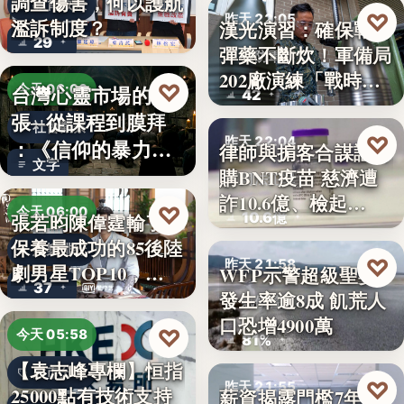
調查傷害，何以護航
教育政策
♡
昨天 22:05
濫訴制度？
漢光演習：確保戰時
29
彈藥不斷炊！軍備局
國防軍事
202廠演練「戰時
♡
台灣心靈市場的擴
今天 06:00
42
產…
張─從課程到膜拜
社會觀察
♡
昨天 22:04
：《信仰的暴力》
律師與掮客合謀誆可
文字
選摘（3…
購BNT疫苗 慈濟遭
司法犯罪
詐10.6億、檢起…
♡
今天 06:00
10.6億
張若昀陳偉霆輸了！
保養最成功的85後陸
娛樂排行
♡
昨天 21:58
劇男星TOP10，…
WFP示警超級聖嬰
37
發生率逾8成 飢荒人
氣候警報
口恐增4900萬
♡
今天 05:58
81%
【袁志峰專欄】恒指
股市分析
♡
昨天 21:55
25000點有技術支持
薪資揭露門檻7年未