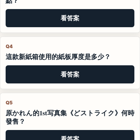
點？
看答案
Q4
這款新紙箱使用的紙板厚度是多少？
看答案
Q5
原かれん的1st写真集《どストライク》何時
發售？
看答案