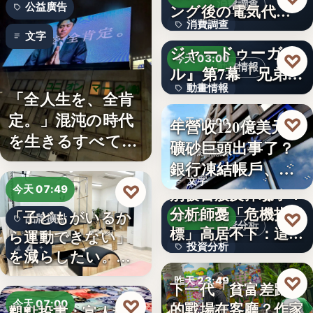
消費調查
公益廣告
ング後の電気代削
消費調查
減の実感…
TVアニメ『天幕の
文字
ジャードゥーガ
40%
♡
今天 03:00
動畫情報
ル』第7幕「兄弟」
動畫情報
あらす…
「全人生を、全肯
定。」混沌の時代
文字
♡
年營收120億美元鐵
今天 00:00
を生きるすべての
礦砂巨頭出事了？
財經焦點
人へ贈る…
銀行凍結帳戶、礦
文字
商急…
♡
今天 07:49
別被台股反彈騙了？
分析師憂「危機指
「子どもがいるか
♡
昨天 23:59
品牌擴點
投資分析
標」高居不下：這次
ら運動できない」
投資分析
4
一殺…
を減らしたい。埼
玉県戸田…
4.63%
♡
昨天 23:49
下一代「貧富差距」
♡
今天 07:00
的戰場在客廳？作家
觀點投書：富人稅真
親子教養