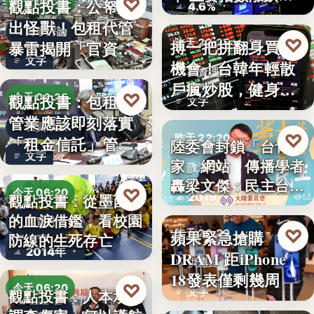
♡
觀點投書：公帑養
今天 06:30
4.6%
見
出怪獸！包租代管
時事評論
♡
搏一把拼翻身買房
昨天 22:35
暴雷揭開「官資共
文字
機會！台韓年輕散
生」的制…
投資理財
戶瘋炒股，健身網
♡
觀點投書：包租代
今天 06:25
文字
紅開槓桿…
管業應該即刻落實
租賃政策
♡
昨天 22:20
「租金信託」管理
陸委會封鎖「台青e
文字
制度！才…
家」網站 傳播學者
政治法律
轟梁文傑：民主台灣
♡
今天 06:20
2019
觀點投書：從墨西哥
的…
的血淚借鑑，看校園
教育社會
♡
蘋果緊急搶購
昨天 22:20
防線的生死存亡
2014年
DRAM 距iPhone
供應鏈
18發表僅剩幾周
♡
今天 06:20
文字
觀點投書：人本承認