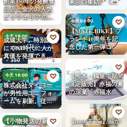
創業150年の発酵食
東京に集結。〈…
品店と金沢の人気
ピッツェリアのコ
♡
今天 03:00
ラボ…
【MATE.BIKE】ブ
品牌活動
♡
今天 16:00
ランド10周年を記
成城大学、特別講義
10
念した第一弾コ…
にてAI時代に人が
AI教育
真価を発揮できる
350
理由…
♡
今天 03:00
【熊本・鶴屋で期間
♡
今天 16:00
和菓子情報
限定販売】赤福の夏
株式会社タイヨー
企業制服
1,200
の涼菓「赤福水よ
が男性用ユニフォ
うか…
3%
ームを刷新。従来
の男女兼…
♡
今天 03:00
【小物発送の新定
【moz(モズ)】温か
♡
今天 15:10
新品情報