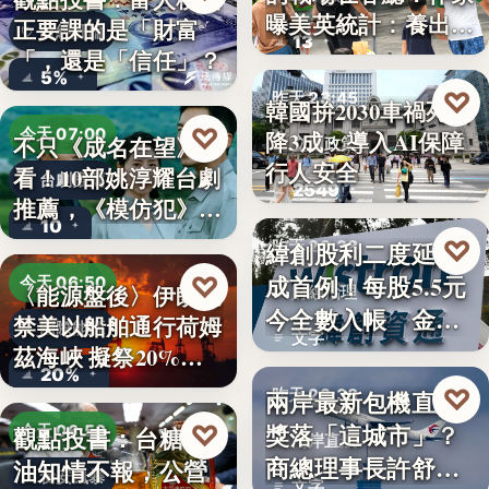
曝美英統計：養出高
正要課的是「財富
財經評論
13
學…
「，還是「信任」？
5%
♡
昨天 23:45
韓國拚2030車禍死亡
♡
今天 07:00
降3成 導入AI保障
不只《成名在望》好
交通政策
行人安全
看！10部姚淳耀台劇
台劇推薦
2549
推薦，《模仿犯》
10
變…
♡
緯創股利二度延發
昨天 23:38
成首例！每股5.5元
♡
今天 06:50
〈能源盤後〉伊朗擬
財經治理
今全數入帳 金管
禁美以船舶通行荷姆
國際能源
文字
會曝…
茲海峽 擬祭20%
20%
貨…
♡
兩岸最新包機直航
昨天 23:38
獎落「這城市」？
♡
觀點投書：台糖毒
今天 06:50
兩岸直航
商總理事長許舒博
油知情不報，公營
食安風暴
文字