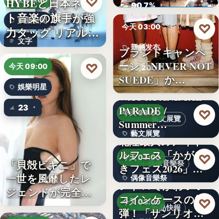
♡
HYBEと日本ネッ
今天 09:00
ロード…
90.7%
ト音楽の旗手が強
娛樂新聞
♡
今天 03:00
力タッグ リアル×
文字
バー…
新品发布
ブランドキャンペ
ーン「NEVER NOT
♡
今天 09:00
13,200円
SUEDE」か…
娛樂明星
WACCA ANIMAL
23
PARADE /
♡
今天 03:00
藝文展覽
Summer…
藝文展覽
北陸最大のアイド
ルフェス「かがや
3名
♡
今天 03:00
「貝殻ビキニ」で
偶像音樂祭
きフェス2026」第5
一世を風靡したレ
偶像音樂祭
弾…
レトロでかわいい
ジェンドが完全復
コインケースの第2
47
♡
今天 03:00
活武田久…
新品快報
弾！「サンリオキ