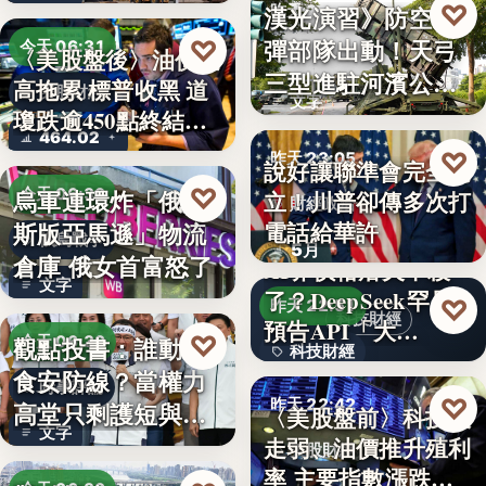
♡
漢光演習》防空飛
昨天 23:13
彈部隊出動！天弓
♡
今天 06:31
〈美股盤後〉油價走
軍事演習
三型進駐河濱公
高拖累 標普收黑 道
美股財經
文字
園 實地探…
瓊跌逾450點終結…
464.02
♡
昨天 23:05
說好讓聯準會完全獨
♡
烏軍連環炸「俄羅
今天 06:30
立！川普卻傳多次打
財經政治
電話給華許
斯版亞馬遜」物流
俄烏戰爭
5月
倉庫 俄女首富怒了
AI界價格屠夫不殺
文字
了？DeepSeek罕見
♡
昨天 22:51
科技財經
預告API「大…
♡
觀點投書：誰動了
今天 06:30
科技財經
食安防線？當權力
時事評論
0.02
♡
昨天 22:42
高堂只剩護短與卸
〈美股盤前〉科技股
文字
責
走弱、油價推升殖利
美股財經
率 主要指數漲跌互