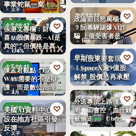
透露8月…
事業蛇鼠一窩！人
文字
民何堪？
♡
昨天 23:33
政論節目怒罵楊金龍
♡
今天 06:47
？阮慕驊踢爆AI詐
張瀞文專欄：財報報
詐騙警示
騙 上個受害者是
喜，股價暴跌─AI是
財經趨勢
165
「這…
真的，但價格是真
174%
的…
♡
早期股東要套現了
昨天 23:30
！SpaceX逾9億股
♡
今天 06:45
陳孟君觀點：EZ
財經股市
解禁 股價恐再承壓
WAY需要的不是辯
數位治理
文字
護，而是數位治理的
3月
升…
♡
昨天 23:29
外送專法上路僅2
♡
美國AI資料中心建
今天 06:40
周 工會控「血汗錢
勞資爭議
設在地方社區引發
被偷走」 Uber…
社會反彈
32
反彈
文字