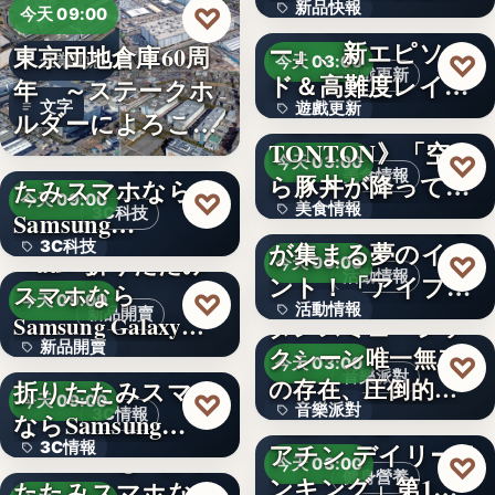
新品快報
♡
ャラク…
『ソウルワーカ
今天 09:00
ー』、新エピソー
東京団地倉庫60周
400
♡
企業動態
今天 03:00
遊戲更新
ド＆高難度レイド
年 ～ステークホ
文字
遊戲更新
を実装！新…
《豚丼屋
ルダーによろこば
TONTON》「空か
れる…
＜OPEN＞折りた
文字
♡
今天 03:00
美食情報
ら豚丼が降ってき
たみスマホなら
♡
今天 09:00
美食情報
た」が現実に…
アイプリのみんな
3C科技
Samsung…
が集まる夢のイベ
3C科技
文字
＜au＞折りたたみ
♡
今天 03:00
活動情報
ント！「アイプリ
スマホなら
文字
♡
今天 09:00
活動情報
ワールド…
新品開賣
Samsung Galaxy…
ダンスミュージッ
新品開賣
＜ソフトバンク＞
クシーン唯一無二
文字
♡
今天 03:00
音樂派對
の存在、圧倒的な
折りたたみスマホ
4.1
♡
今天 09:00
音樂派對
カリスマ…
【楽天市場「クレ
3C情報
ならSamsung…
アチン デイリーラ
3C情報
＜Samsung＞折り
5
♡
今天 03:00
健身營養
ンキング」第1位
たたみスマホなら
文字