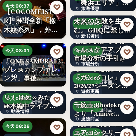
「舞浜エリア」ホ
3,000円
♡
今天 08:37
旅遊優惠
【COCOMEISTE
テルも…
かつての成功が、
R】推出全新「橡
未来の失敗を生
新品情報
文字
♡
今天 03:00
新书资讯
木紋系列」，外層
む。GHQに禁じら
文字
新书资讯
採…
れた「禁…
他社事例から学ぶ
ヘルスケアアプリ
文字
♡
♡
今天 08:31
今天 03:00
市場分析
市場分析の手引き
「ONE SAMURAI 2
格鬥賽事
市場分析
ガンバ大阪公式
プレスカンファレ
「ガンバコレ」
10
500
ンス」事後…
♡
今天 03:00
遊戲更新
2026/27シーズン開
TVアニメ「バンド
遊戲更新
幕！…
リ！ ゆめ∞みた」
♡
今天 08:30
動漫情報
千銃士:Rhodoknight
#8本編中ライブ映
150
♡
今天 03:00
週邊商品
動漫情報
より『Annive…
像…
週邊商品
【おうちにプロ】
19,800円
♡
今天 08:26
エアコンクリーニ
880円
♡
今天 03:00