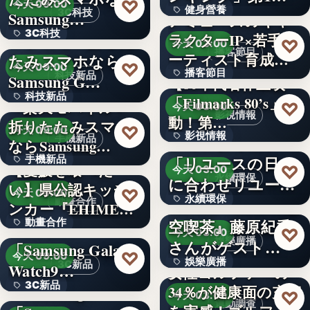
♡
今天 09:00
健身營養
獲得(…
3C科技
Samsung…
アミューズのキャ
3C科技
＜ドコモ＞折りた
ラクターIP×若手ア
文字
♡
今天 03:00
播客節目
ーティスト育成コ
たみスマホなら
文字
♡
今天 09:00
播客節目
ンテ…
科技新品
Samsung G…
【80年代名作上映
科技新品
「Filmarks 80’s」始
36年
＜楽天モバイル＞
♡
今天 03:00
影視情報
動！第…
折りたたみスマホ
文字
♡
今天 09:00
影視情報
エコスタイル、
手機新品
ならSamsung…
「リユースの日」
手機新品
40
【愛媛を喰べた
♡
今天 03:00
永續環保
に合わせリユース
い】県公認キッチ
4.1
♡
今天 09:00
永續環保
文化の普及…
interfm『Runeの星
動畫合作
ンカー『EHIMEみ
空喫茶』藤原紀香
動畫合作
きゃん…
＜OPEN＞
文字
♡
今天 03:00
娛樂廣播
さんがゲスト…
「Samsung Galaxy
108
♡
今天 09:00
娛樂廣播
3C新品
Watch9…
女性ゴルファーの
3C新品
＜Samsung＞
34％が健康面の充実
文字
♡
今天 03:00
運動調查