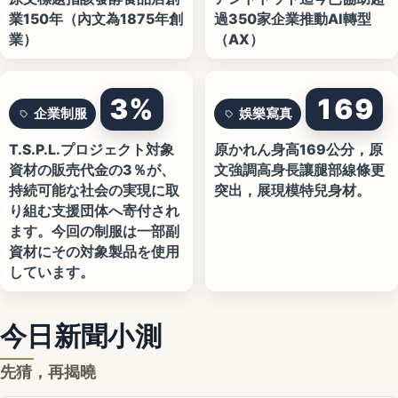
業150年（內文為1875年創
過350家企業推動AI轉型
業）
（AX）
3%
169
企業制服
娛樂寫真
T.S.P.L.プロジェクト対象
原かれん身高169公分，原
資材の販売代金の3％が、
文強調高身長讓腿部線條更
持続可能な社会の実現に取
突出，展現模特兒身材。
り組む支援団体へ寄付され
ます。今回の制服は一部副
資材にその対象製品を使用
しています。
今日新聞小測
先猜，再揭曉