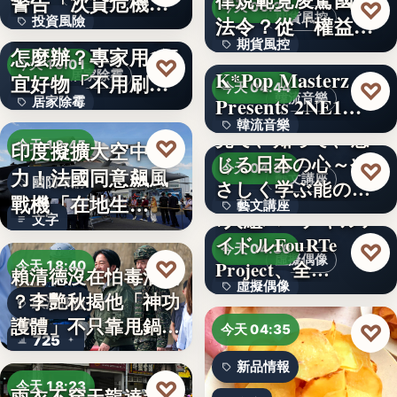
警告「次貸危機
♡
今天 06:20
期貨風控
法令？從「權益
投資風險
式」逆轉…
牆壁反覆潮濕發霉
期貨風控
數」定義看…
怎麼辦？專家用1便
文字
♡
今天 19:01
K*Pop Masterz
居家除霉
宜好物「不用刷清
文字
♡
今天 04:44
韓流音樂
Presents 2NE1…
居家除霉
除陳年…
韓流音樂
見て、知って、感
文字
♡
印度擬擴大空中戰
今天 18:45
じる日本の心～や
文字
♡
今天 04:39
力！法國同意飆風
藝文講座
國防軍購
さしく学ぶ能の世
戰機「在地生
藝文講座
界へ
7人組バーチャルア
文字
產」，機隊規…
イドルFouRTe
1,000円
♡
今天 04:36
虛擬偶像
♡
Project、全…
今天 18:40
賴清德沒在怕毒油案
虛擬偶像
？李艷秋揭他「神功
政治評論
護體」不只靠甩鍋盧
10
♡
今天 04:35
725
秀…
新品情報
♡
今天 18:23