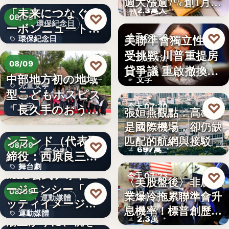
週大漲逾7%創1月
「未来につなぐカ
2.3萬人
來…
♡
08/09
環保紀念日
ーボンニュートラ
♡
美聯準會獨立性再
今天 07:30
環保紀念日
ルの…
受挑戰 川普重提房
財經政治
文字
♡
08/09
貸爭議 重啟撤換庫
中部地方初の地域
文字
克程…
兒童安寧
型こどもホスピス
♡
「長久手のおう
今天 07:30
文字
張姮燕觀點：高雄已
ち」が愛知…
株式会社青山メイ
是國際機場，卻仍缺
航空政策
ンランド（代表取
匹配的航網與接駁
♡
08/09
697萬
舞台劇
締役：西原良三）
舞台劇
特別協賛…
MLB公式フォトエ
♡
今天 07:23
〈美股盤後〉非農就
ージェンシー「ゲ
文字
♡
08/09
業爆冷拖累聯準會升
美股財經
運動媒體
ッティイメージ
息機率！標普創歷史
運動媒體
ズ」五十…
湯上がりに、桃を
2.3萬
新…