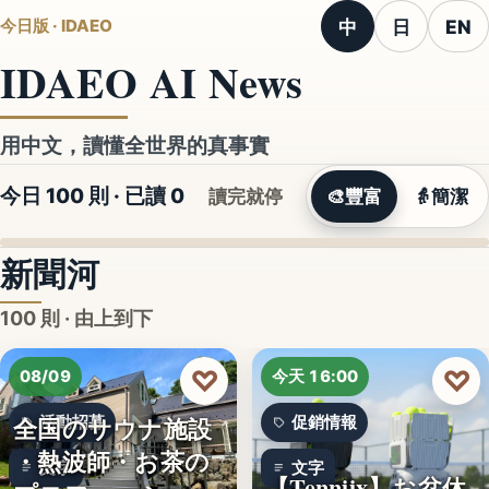
中
日
EN
今日版 · IDAEO
IDAEO AI News
用中文，讀懂全世界的真事實
今日 100 則 · 已讀
0
讀完就停
🎨
豐富
👵
簡潔
新聞河
100 則 · 由上到下
♡
♡
08/09
今天 16:00
全国のサウナ施設
活動招募
促銷情報
・熱波師・お茶の
文字
文字
【Tenniix】お盆休