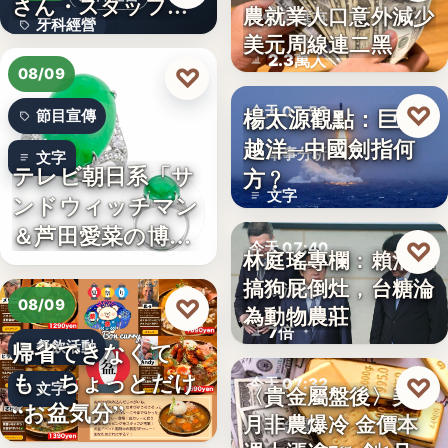
さん・スタッフ・
農就業人口意外減少
財經匯市
牙科經營
院長を豊か…
美元周線連二黑
2.3萬人
3,700万円
♡
08/09
♡
楊太源觀點：巨浪
今天 07:50
節目宣傳
越洋─中國劍指何
軍事分析
文字
テレビ朝日系「サ
方﹖
文字
ンドウィッチマン
＆芦田愛菜の博士
♡
今天 07:40
林庭瑤專欄：賴清德
ちゃん」…
搞狗屁倒灶，台糖淪
政治食安
♡
08/09
為動物農莊
7倍
帰省できなくて
餐飲活動
も、ちょっとだけ
♡
今天 07:32
文字
〈貴金屬盤後〉美7
“お盆気分”
月非農爆冷 金價本
貴金屬
日本JC、9月3日を