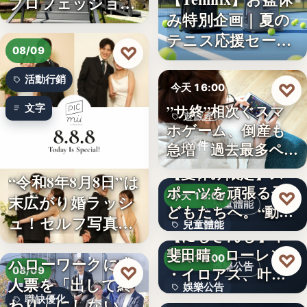
プロフェッショナ
み特別企画｜夏の
ル募集！…
テニス応援セー
♡
08/09
ル…
活動行銷
♡
今天 16:00
”サ終”相次ぐスマ
文字
遊戲產業
ホゲーム、倒産も
10件
急増 過去最多ペー
スで…
【夏休み限定】ス
“令和8年8月8日”は
ポーツを頑張る子
♡
今天 16:00
末広がり婚ラッシ
兒童體能
どもたちへ。“動け
ュ！セルフ写真館
兒童體能
る身体…
【にじさんじ】甲
「…
斐田晴、ローレン
0円
♡
今天 16:00
ハローワークに求
娛樂公告
♡
・イロアス、叶ワ
08/09
人票を「出して終
娛樂公告
ンマンラ…
因應白海豚颱風來
職缺優化
わり」にしない。