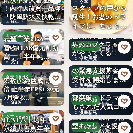
雨衣不穿天龍達新牌
文字
スタッフの声から
！內行人改買一品牌
雨衣推薦
誕生！お盆のドラ
「防風防水又快乾、
6年
イブに、ちょうど
穿…
いい。「…
山口県宇部市に『世
♡
志聖工業2026年7月
今天 18:21
界のカブクワ展』
♡
營收11.68億元創新
今天 04:31
財經
活動展覽
がやってくる！
高，上半年純…
活動展覽
令和8年熊本地震へ
文字
の緊急支援募金の
60
♡
今天 04:30
♡
災害募款
今天 18:12
受付を開始しまし
宏致Q2純益成長近1
災害募款
た
シリーズ累計40万
倍 上半年EPS1.89元
個股財報
部突破・ドラマ化
7月營收…
文字
♡
今天 04:30
98%
漫畫新訊
もされた人気コミ
漫畫新訊
ック！…
エンタメ業界特化
♡
IEAT八十週年首辦
今天 18:12
型キャリア支援サ
文字
♡
永續共善嘉年華
今天 04:30
永續共善
職涯支援