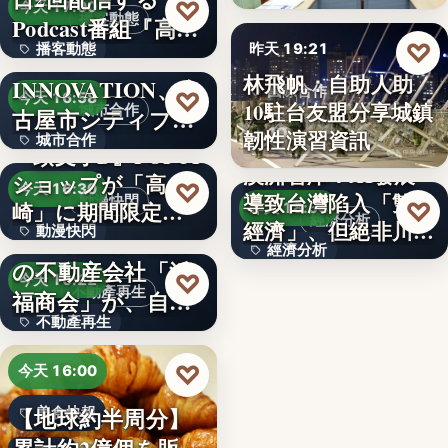
99
♡
今天 17:00
播客動態
Podcast番組『高
♡
播客動態
昨天 19:21
橋…
NEXT
林飛帆：自助人助
INNOVATION、名
文字
國際合作
♡
今天 16:58
10駐台友盟分享城鎮
城市合作
古屋市シティプロ
10
韌性演習資訊
城市合作
モーシ…
『頭文字D』POPUP
澳洲智庫：AI發展
ショップが「高
文字
♡
今天 16:30
導致台灣陷入「雙速
動漫快閃
♡
崎」に期間限定で
昨天 18:54
經濟分析
經濟」、但絕非川普
動漫快閃
登場…
1970年創業の長崎
經濟分析
所…
の不動産会社「浜
366
♡
今天 16:22
40%
不動產再生
福商会」が、自ら
不動產再生
再生…
文字
♡
今天 16:00
【地球約半周分】
美食快報