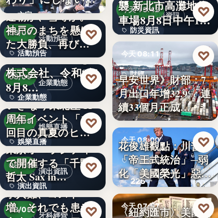
襲 新北市高灘地停
30
♡
求人票・…
今天 13:42
連覇か、雪辱か。
文字
防災資訊
車場8月8日中午12
神戸のまちを懸け
防災資訊
♡
時…
08/09
活動預告
た大勝負、再び！
文字
♡
活動預告
今天 08:11
…
Internnect Group
株式会社、令和8年
300人
財經
♡
早安世界》財部：7
08/09
企業動態
8月8…
月出口年增32.9% 連
32.9%
企業動態
いぎなり東北産 11
續33個月正成…
周年イベント「11
文字
♡
08/09
娛樂直播
回目の真夏のヒロ
♡
今天 08:00
娛樂直播
イ…
花俊雄觀點：川普
東京オペラシティ
「帝王式統治」─弱
で開催する「千野
美國政治
11
♡
08/09
化「美國榮光」惡化
演出資訊
哲太 Sax in…
225
「民…
演出資訊
求人難、コスト
増。それでも患者
♡
3
今天 07:57
♡
〈紐約匯市〉美國非
08/09
牙科經營