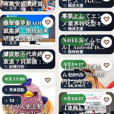
ービス「TGC…
蔣萬安盛讚經貿公
職涯支援
W TOKYO、新規
文字
益打…
事業としてエンタ
330,000
♡
今天 04:30
♡
藥華藥更新AOP仲
職涯支援
今天 18:11
メ業界特化型キャ
裁案第二階段結果
職涯支援
リア…
【アマゾン37
財經
研議聲請撤銷仲裁
％OFFタイムセー
文字
♡
今天 04:29
文字
判斷
美國7月非農就業數
限時特賣
ル】Android 16…
據疲軟不代表經濟
限時特賣
♡
今天 18:10
財經分析
衰退？貝萊德：AI
15,800円
♡
今天 04:27
【Amazon特選タイ
財經分析
正讓…
ムセールで56,015
健康科技
文字
♡
今天 17:00
円】20年の…
56,015円
美食甜點
♡
今天 04:27
13
ぴよりん史上初！
【速報】夏のさつ
美食活動
『ブルーベリーぴ