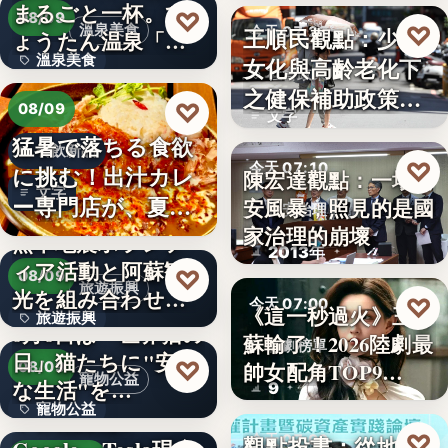
まるごと一杯。ひ
2,430
♡
08/09
♡
溫泉美食
王順民觀點：少子
今天 07:20
ょうたん温泉「飲
溫泉美食
女化與高齡老化下
泉堂」、…
社會政策
之健保補助政策的
14年
♡
08/09
文字
解構、重…
猛暑で落ちる食欲
餐飲新品
♡
今天 07:10
に挑む！出汁カレ
陳宏達觀點：一場食
文字
ー専門店が、夏限
安風暴，照見的是國
食安治理
定「無限…
家治理的崩壞
熊本地震ボランテ
2013年
ィア活動と阿蘇観
♡
08/09
旅遊振興
光を組み合わせた
♡
今天 07:00
《這一秒過火》王籽
旅遊振興
「ボラン…
8月8日は「世界猫の
蘇輸了！2026陸劇最
影劇榜單
日」猫たちに"安全
2
♡
帥女配角TOP9…
08/09
寵物公益
な生活"を…
9
寵物公益
下班國際線》
♡
觀點投書：從地方
今天 07:00