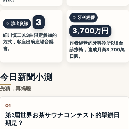
牙科經營
3
演出資訊
3,700万円
細川慎二以3曲限定參加的
方式，客座出演這場音樂
作者經營的牙科診所以8台
會。
診療椅，達成月商3,700萬
日圓。
今日新聞小測
先猜，再揭曉
Q1
第2屆世界お茶サウナコンテスト的舉辦日
期是？