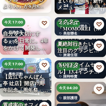
まいも博2026「新作
よりん』が8月8日
24
メニューコンテス
「ブル…
ト…
韓国発の人気キャ
ラクター
♡
今天 17:00
♡
今天 04:24
美妝聯名
「MOMOREI（モ
自分を大切にす
保健食品
美妝聯名
モレイ）」が…
【東日本版】この
る、を日常に。4年
文字
夏絶対行きたい！
文字
♡
今天 04:23
をかけて開発した
旅遊住宿
注目のグランピン
女性のた…
旅遊住宿
グ施設…
【アマゾン30
％OFFタイムセー
♡
今天 17:00
10
♡
今天 04:22
限時特賣
ル】13.4インチ大
餐飲活動
【近江ちゃんぽん
限時特賣
画面…
亭 辻店】開店17周
17
文字
♡
今天 04:20
年記念「周年祭」開
催…
「Bitfan」にて、玉
眼部護理
置成実のオフィシ