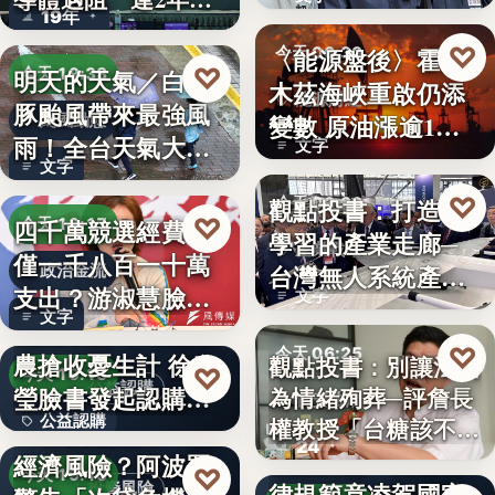
19年
參…
♡
〈能源盤後〉霍爾
今天 06:30
♡
明天的天氣／白海
今天 19:38
木茲海峽重啟仍添
能源財經
豚颱風帶來最強風
變數 原油漲逾1%
颱風動態
雨！全台天氣大轉
文字
但周…
文字
變「豪雨…
♡
觀點投書：打造會
今天 06:30
♡
四千萬競選經費，
今天 19:17
學習的產業走廊─
產業戰略
僅一千八百一十萬
台灣無人系統產業
政治金流
支出？游淑慧臉書
文字
需要的是…
文字
追問鄭：…
颱風來襲 五峰鄉果
♡
今天 06:25
農搶收憂生計 徐欣
觀點投書：別讓法治
♡
今天 19:15
公益認購
瑩臉書發起認購水
為情緒殉葬─評詹長
食安法治
公益認購
權教授「台糖該不該
梨行…
AI投資恐成下一個
24
觀點投書：公會自
通…
經濟風險？阿波羅
文字
♡
今天 19:10
律規範竟凌駕國家
投資風險