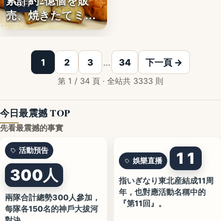
累計約2億個を販
文字
売、焼きたてミニ
クロワッ…
1
2
3
…
34
下一頁 →
第 1 / 34 頁 · 全站共 3333 則
今日最震撼 TOP
先看最震撼的事實
活動預告
11
娛樂直播
300人
指いぎなり東北産結成11周
年，也對應活動名稱中的
兩隊合計總勢300人參加，
『第11回』。
每隊各150名的神戶大拔河
對決。