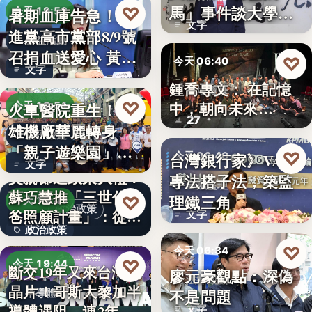
文字
馬」事件談大學治
♡
暑期血庫告急！民
今天 19:53
文字
理與領導倫…
進黨高市黨部8/9號
公益活動
召捐血送愛心 黃
♡
今天 06:40
文字
捷、…
鍾喬專文： 在記憶
劇場隨筆
♡
中，朝向未來…
火車醫院重生！高
今天 19:51
27
雄機廠華麗轉身
親子旅遊
「親子遊樂園」
♡
台灣銀行家》VASP
今天 06:40
文字
開幕首日…
父親節送政策大禮！
專法搭子法，築監
金融監理
蘇巧慧推「三世代爸
理鐵三角
♡
今天 19:49
政治政策
爸照顧計畫」：從準
文字
政治政策
爸…
♡
今天 06:34
50%
♡
今天 19:44
斷交19年又來台灣找
廖元豪觀點：深偽
法律觀點
晶片！哥斯大黎加半
不是問題
半導體
導體遇阻 連2年
文字