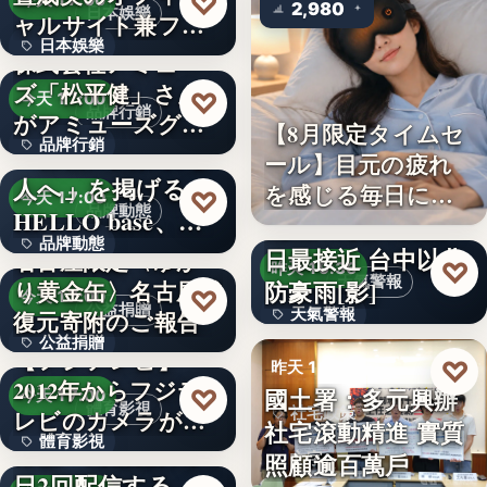
♡
今天 17:00
2,980
日本娛樂
ャルサイト兼フ
日本娛樂
ァ…
株式会社アミュー
ズ「松平健」さん
730円
♡
今天 17:00
品牌行銷
がアミューズグル
【8月限定タイムセ
品牌行銷
ープ ス…
「社長に買われる
ール】目元の疲れ
人へ」を掲げる
を感じる毎日に。3
1,200億円
♡
今天 17:00
品牌動態
HELLO base、創
段階…
颱風白海豚8日及9
品牌動態
業…
日最接近 台中以北
名古屋限定〈ゆか
♡
昨天 19:36
天氣警報
防豪雨[影]
り黄金缶〉名古屋城
文字
♡
今天 17:00
公益捐贈
天氣警報
復元寄附のご報告
公益捐贈
【フジテレビ】
文字
♡
昨天 19:26
2012年からフジテ
4,550,085
國土署：多元興辦
♡
今天 17:00
體育影視
社宅政策
レビのカメラが追
社宅滾動精進 實質
體育影視
い続け…
俳優・高橋健介が1
照顧逾百萬戶
文字
日2回配信する