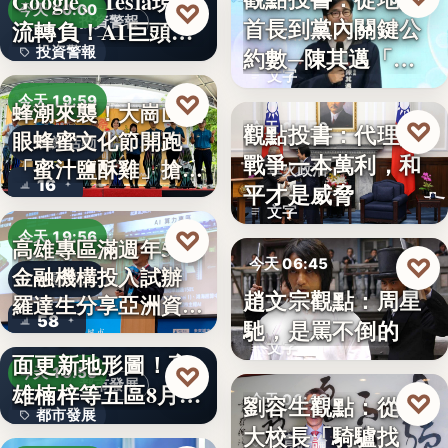
Google、Tesla現金
8%
♡
今天 20:00
首長到黨內關鍵公
投資警報
流轉負！AI巨頭…
政治分析
約數─陳其邁「被
投資警報
文字
組閣」背…
文字
♡
今天 19:59
蜂潮來襲！大崗山龍
♡
觀點投書：代理人
今天 06:50
眼蜂蜜文化節開跑
農業活動
戰爭一本萬利，和
「蜜汁鹽酥雞」搶先
軍火政治
16
平才是威脅
爆…
文字
♡
今天 19:56
高雄專區滿週年58家
♡
今天 06:45
金融機構投入試辦
金融政策
趙文宗觀點：周星
羅達生分享亞洲資
文化評論
58
馳，是罵不倒的
二十多年來首次全
產…
文字
面更新地形圖！高
♡
今天 19:55
都市發展
雄楠梓等五區8月20
♡
劉容生觀點：從清
今天 06:42
都市發展
日上…
大校長「騎驢找
教育評論