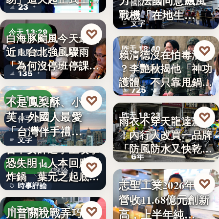
力！法國同意飆風
國防軍購
23
路，…
戰機「在地生
文字
產」，機隊規…
♡
今天 13:29
白海豚颱風今天最接
♡
昨天 18:40
近！台北強風驟雨
賴清德沒在怕毒油案
颱風政策
「為何沒停班停課」
？李艷秋揭他「神功
政治評論
135
？蔣…
護體」不只靠甩鍋盧
725
秀…
♡
不是鳳梨酥、小泡
今天 13:16
芙！外國人最愛
♡
昨天 18:23
雨衣不穿天龍達新牌
伴手禮
「台灣伴手禮
！內行人改買一品牌
雨衣推薦
文字
TOP5」冠軍…
「防風防水又快乾、
台中女師遭學生攻擊
6年
穿…
恐失明！人本回應網
♡
今天 13:14
時事評論
炸鍋 葉元之起底
♡
志聖工業2026年7月
昨天 18:21
時事評論
「…
營收11.68億元創新
財經
18萬
♡
川普關稅戰弄巧成
今天 13:10
高，上半年純…