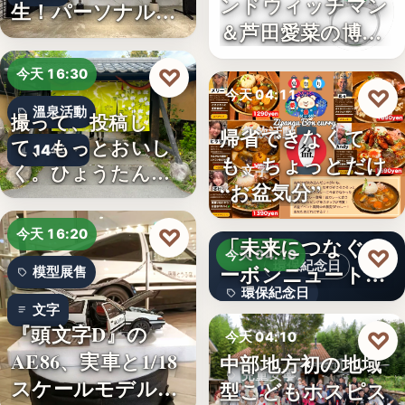
ンドウィッチマン
生！パーソナルジ
＆芦田愛菜の博士
ム「…
ちゃん」…
♡
今天 16:30
♡
今天 04:11
溫泉活動
撮って、投稿し
帰省できなくて
餐飲活動
て、もっとおいし
14年
も、ちょっとだけ
く。ひょうたん温
文字
“お盆気分”
泉、お盆の…
日本JC、9月3日を
♡
今天 16:20
「未来につなぐカ
♡
今天 04:10
環保紀念日
ーボンニュートラ
模型展售
環保紀念日
ルの…
文字
『頭文字D』の
文字
♡
今天 04:10
AE86、実車と1/18
中部地方初の地域
兒童安寧
スケールモデルが
型こどもホスピス