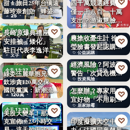
♡
四千萬競選經費，
昨天 19:17
甜！旅日25年台僑遠
食品創業
藤玲奈創立「蜂盛
僅一千八百一十萬
政治金流
25
貴…
支出？游淑慧臉書
文字
追問鄭：…
颱風來襲 五峰鄉果
♡
長崎原爆典禮座位
今天 13:37
農搶收憂生計 徐欣
安排被「矮化」
♡
昨天 19:15
台日關係
公益認購
瑩臉書發起認購水
駐日代表李逸洋缺
公益認購
梨行…
AI投資恐成下一個
文字
席抗議：…
經濟風險？阿波羅
文字
♡
昨天 19:10
♡
今天 13:37
投資風險
警告「次貸危機
綠委伍麗華胞兄范織
投資風險
式」逆轉…
牆壁反覆潮濕發霉
欽涉貪120萬交保
政治司法
國民黨諷：新潮流
怎麼辦？專家用1便
文字
♡
昨天 19:01
120萬
下…
居家除霉
宜好物「不用刷清
居家除霉
除陳年…
♡
今天 13:33
美股大變革！那斯達
文字
♡
印度擬擴大空中戰
昨天 18:45
克宣佈「23小時交
財經趨勢
易」這天起正式上