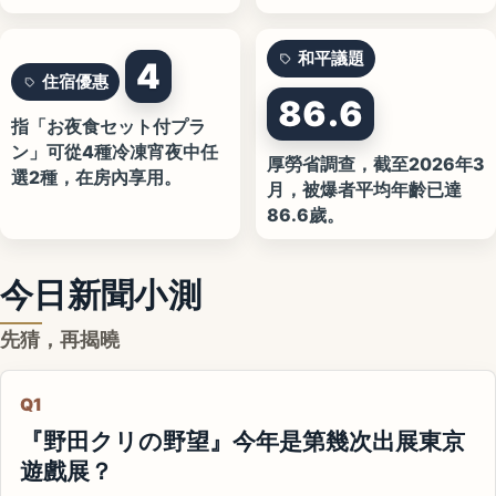
和平議題
4
住宿優惠
86.6
指「お夜食セット付プラ
ン」可從4種冷凍宵夜中任
厚勞省調查，截至2026年3
選2種，在房內享用。
月，被爆者平均年齡已達
86.6歲。
今日新聞小測
先猜，再揭曉
Q1
『野田クリの野望』今年是第幾次出展東京
遊戲展？