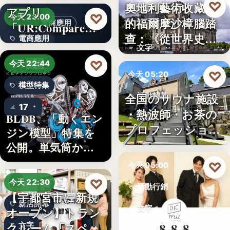
♡
奧地利藝術收藏家
今天 06:00
アプリ
5
♡
今天 23:00
的福爾摩沙樟腦踏
電商應用
「UR:Compare
樟腦史
查：《從世界史看
電商應用
＆…
文字
德意志帝…
文字
♡
今天 22:44
♡
今天 05:20
模型特集
全国のサウナ施設
活動招募
17
・熱波師・お茶の
BLDB、「動くエン
文字
プロフェッショナ
ジン模型」特集を
ル募集！…
公開。単気筒から
V8…
♡
今天 05:00
♡
今天 22:30
活動行銷
【宇都宮市に新規
新店開幕
文字
オープン】トラン
クルーム「スペラ
文字