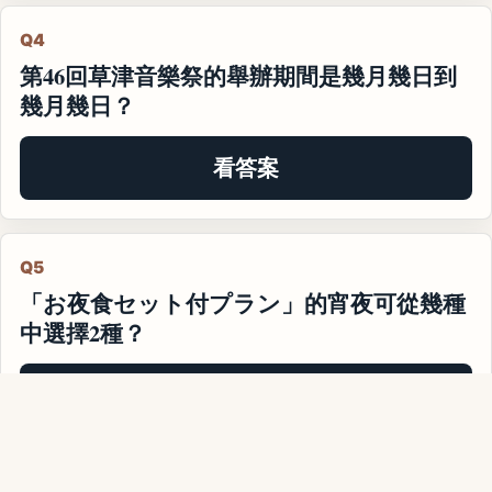
Q4
第46回草津音樂祭的舉辦期間是幾月幾日到
幾月幾日？
看答案
Q5
「お夜食セット付プラン」的宵夜可從幾種
中選擇2種？
看答案