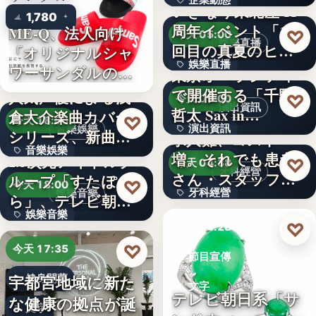
企業動態
いぎなり東北産 11
1,780
周年イベント「11
ME-Q、法人向け
文字
♡
今天 05:00
娛樂直播
回目の真夏のヒロ
「オリジナルシャ
娛樂直播
イ…
ワーサンダルの
東京オペラシティ
OEM制…
で開催する「千野
人気声優による浅
11
♡
今天 05:00
演出資訊
哲太 Sax in…
倉大介楽曲カバー
♡
今天 18:00
演出資訊
音樂娛樂
シリーズ、新曲が
求人難、コスト
音樂娛樂
配信チャ…
増。それでも患者
2.5次元アイドルグ
3
♡
今天 04:38
牙科經營
さん・スタッフ・
ループ「すたぽ
1位
♡
今天 18:00
牙科經營
娛樂音樂
院長を豊か…
ら」、テレビ朝日
娛樂音樂
系全国…
3,700万円
♡
今天 04:28
4
♡
今天 17:35
節目宣傳
宇都宮地域に新た
健身開幕
文字
テレビ朝日系「サ
な健康の拠点が誕
文字