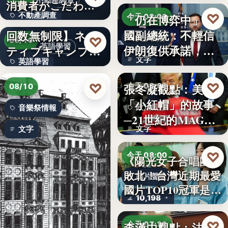
不動產調查
消費者がこだわる
不動產調查
♡
「仍在博弈中」 美
絶対条…
【英会話レッスン
今天 08:00
國副總統：不輕信
回数無制限】ネイ
57.4%
美伊關係
♡
08/10
英語學習
伊朗復供承諾，外
ティブキャンプ、
文字
英語學習
交、經…
レッスン…
文字
♡
♡
張冬凝觀點：美國
今天 08:00
08/10
「小紅帽」的故事
政治觀察
音樂祭情報
─21世紀的MAGA
文字
文字
有沒…
♡
今天 08:00
《陽光女子合唱團》
敗北！台灣近期最愛
國片聲量
國片TOP10冠軍是…
10,198
♡
李漢中觀點：法官
今天 07:30