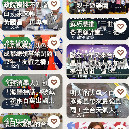
♡
政院擬將不副署藍
今天 14:14
「親子遊樂園」
文字
白「未來帳戶」？
開幕首日…
父親節送政策大禮！
政治
黃國昌：再專制也
蘇巧慧推「三世代爸
♡
昨天 19:49
文字
不該拿孩…
政治政策
爸照顧計畫」：從準
政治政策
爸…
♡
今天 14:00
北京觀察》以色列駐
50%
♡
昨天 19:44
成都總領事館閉館！
斷交19年又來台灣找
國際外交
12年「友誼之橋」
晶片！哥斯大黎加半
半導體
12年
為…
導體遇阻 連2年
19年
參…
♡
《經濟學人》剖析
今天 13:57
「海歸神話」破滅
♡
明天的天氣／白海
昨天 19:38
海歸就業
：花兩百萬出國留
豚颱風帶來最強風
颱風動態
文字
學，回國…
雨！全台天氣大轉
文字
變「豪雨…
♡
今天 13:39
讓日本驚豔的台灣甘