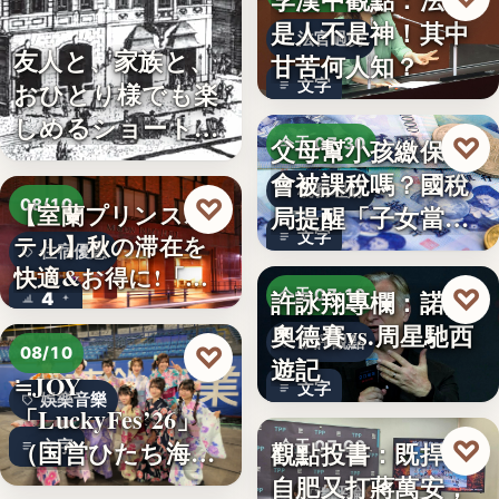
是人不是神！其中
法官過勞
友人と、家族と、
甘苦何人知？
文字
おひとり様でも楽
しめるショート・
♡
父母幫小孩繳保費
今天 07:30
コンサー…
會被課稅嗎？國稅
稅務理財
♡
08/10
【室蘭プリンスホ
局提醒「子女當要
文字
テル】秋の滞在を
保人」恐…
住宿優惠
快適&お得に!「じ
♡
許詠翔專欄：諾蘭
今天 07:10
4
ゃらん…
奧德賽vs.周星馳西
影評觀點
♡
08/10
遊記
≒JOY
文字
娛樂音樂
「LuckyFes’26」
♡
（国営ひたち海浜
觀點投書：既捍衛
文字
今天 07:00
公園…
自肥又打蔣萬安，
政治評論