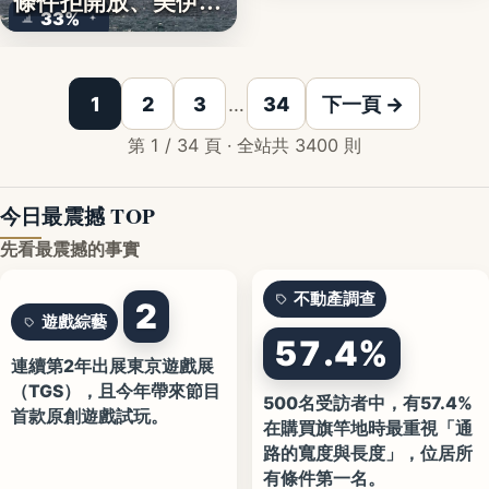
條件拒開放、美伊談
33%
判…
1
2
3
…
34
下一頁 →
第 1 / 34 頁 · 全站共 3400 則
今日最震撼 TOP
先看最震撼的事實
不動產調查
2
遊戲綜藝
57.4%
連續第2年出展東京遊戲展
（TGS），且今年帶來節目
500名受訪者中，有57.4%
首款原創遊戲試玩。
在購買旗竿地時最重視「通
路的寬度與長度」，位居所
有條件第一名。