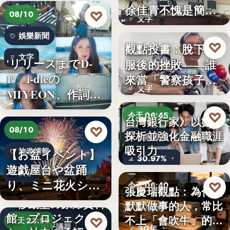
徐佳青不愧是簡舒
♡
08/10
文字
培的師父
娛樂新聞
♡
觀點投書：脫下制
今天 06:50
文字
'リリースまでD-
服後的挫敗——誰
警察家庭
1' i-dleの
來當「警察孩子」
文字
MIYEON、作詞
的保母？
に…
♡
今天 06:45
台灣銀行家》以數字
♡
08/10
探析並強化金融職涯
金融職涯
吸引力
【お盆イベント】
旅遊情報
30.97%
遊戯屋台や盆踊
文字
り、ミニ花火ショ
♡
今天 06:40
張慶瑞觀點：為什麼
ーなど～夏…
「移動型の原爆資料
默默做事的人，常比
職場觀察
館」プロジェク
不上「會吹牛」的人
♡
今天 23:59
和平議題
30年