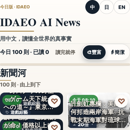
中
日
EN
今日版 · IDAEO
IDAEO AI News
用中文，讀懂全世界的真事實
今日 100 則 · 已讀
0
讀完就停
🎨
豐富
👵
簡潔
新聞河
100 則 · 由上到下
『野田クリの野望
～ゲーム天下統一
♡
♡
08/10
今天 08:10
許劍虹專欄：美國如
遊戲綜藝
への道～』東京ゲ
何打造兩岸海軍─抗
遊戲綜藝
兩岸海軍史
ームショ…
旗竿地は「通路幅」
戰末期海軍對琉球的
が命！価格以上に
2
20倍
♡
覬…
08/10