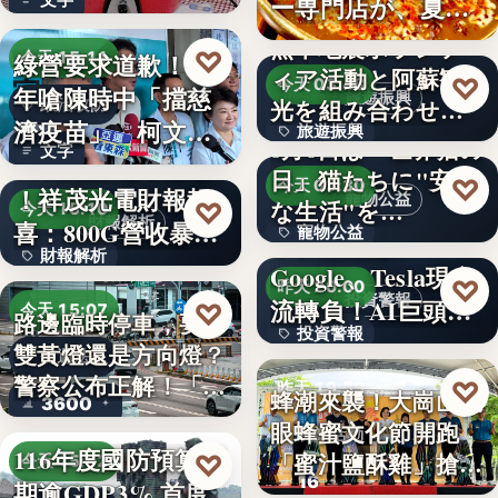
ー専門店が、夏限
就乾淨…
定「無限…
熊本地震ボランテ
♡
綠營要求道歉！當
今天 15:11
ィア活動と阿蘇観
♡
今天 03:48
年嗆陳時中「擋慈
旅遊振興
光を組み合わせた
政治攻防
濟疫苗」 柯文哲
旅遊振興
「ボラン…
8月8日は「世界猫の
文字
再大罵：…
AI光通訊需求爆發
日」猫たちに"安全
2
♡
今天 03:30
！祥茂光電財報報
寵物公益
な生活"を…
♡
今天 15:10
財報解析
喜：800G營收暴增
寵物公益
下班國際線》
財報解析
逾…
Google、Tesla現金
8%
♡
昨天 20:00
投資警報
文字
流轉負！AI巨頭…
♡
今天 15:07
路邊臨時停車，要打
投資警報
雙黃燈還是方向燈？
交通法規
警察公布正解！「違
文字
♡
昨天 19:59
蜂潮來襲！大崗山龍
3600
規…
眼蜂蜜文化節開跑
農業活動
116年度國防預算預
「蜜汁鹽酥雞」搶先
♡
今天 15:02
16
期逾GDP3% 首度
爆…