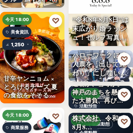
ボ東武宇…
“令和8年8月8日”は
♡
今天 18:00
末広がり婚ラッシ
美食資訊
ュ！セルフ写真館
「…
1,250
ハローワークに求
♡
今天 05:00
人票を「出して終
職缺優化
わり」にしない。
甘辛ヤンニョム ×
求人票・…
連覇か、雪辱か。
文字
とろけるチーズ 夏
神戸のまちを懸け
♡
の食欲をそそる
今天 05:00
活動預告
た大勝負、再び！
“旨…
活動預告
…
Internnect Group
♡
今天 18:00
株式会社、令和8年
300人
♡
今天 05:00
企業動態
8月8…
商業服務