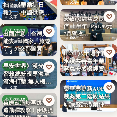
文字
拙？《華爾街日
國際經貿
報》：中國供應沒
♡
昨天 18:12
文字
宏致Q2純益成長近1
斷鏈，反而…
倍 上半年EPS1.89元
個股財報
♡
今天 12:21
7月營收…
出國注意！台灣人不
98%
能去「2國家」旅遊
旅遊警示
了，外交部證實：拒
♡
IEAT八十週年首辦
昨天 18:12
2
絕…
永續共善嘉年華
永續共善
早安世界》漢光演
♡
今天 08:37
蔣萬安盛讚經貿公
習賴總統視導海軍
文字
益打…
軍事國防
濱海打擊 無人機秀
♡
藥華藥更新AOP仲
昨天 18:11
攻擊力
文字
裁案第二階段結果
財經
♡
今天 08:10
荷姆茲海峽再爆油輪
研議聲請撤銷仲裁
遭飛彈攻擊！伊朗提
文字
判斷
地緣政治