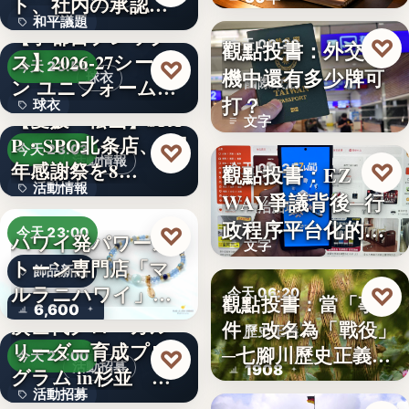
ト、社内の承認を
？
和平議題
経て始動
【宇都宮ブレック
♡
觀點投書：外交危
今天 06:30
ス】2026-27シーズ
86.6
♡
今天 23:54
機中還有多少牌可
球衣
ン ユニフォーム…
國際政治
打？
球衣
【愛媛・松山】SPA
文字
P・SPO北条店、2周
35%
♡
今天 23:03
活動情報
年感謝祭を8…
♡
觀點投書：EZ
今天 06:25
活動情報
WAY爭議背後─行
法治治理
政程序平台化的法
9
♡
今天 23:00
ハワイ発パワース
文字
治缺口
トーン専門店「マ
飾品新品
ルラニハワイ」よ
♡
今天 06:20
觀點投書：當「事
6,600
り、海を…
次世代グローカル
件」改名為「戰役」
歷史正義
リーダー育成プロ
─七腳川歷史正義不
♡
今天 23:00
活動招募
1908
グラム in杉並 募
能停…
活動招募
集中…
【海外向け】EC