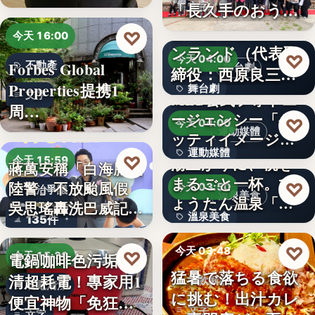
「…
「長久手のおう
文字
ち」が愛知…
株式会社青山メイ
♡
今天 16:00
ンランド（代表取
♡
今天 04:00
Forbes Global
不動產
舞台劇
締役：西原良三）
Properties提携1
舞台劇
特別協賛…
文字
MLB公式フォトエ
周…
ージェンシー「ゲ
文字
♡
今天 04:00
運動媒體
ッティイメージ
運動媒體
ズ」五十…
♡
湯上がりに、桃を
今天 15:59
蔣萬安稱「白海豚沒
まるごと一杯。ひ
2,430
陸警」不放颱風假
♡
今天 03:50
政治爭議
溫泉美食
ょうたん温泉「飲
吳思瑤轟洗巴威記憶
溫泉美食
135件
泉堂」、…
：…
14年
♡
今天 03:48
♡
電鍋咖啡色污垢不
今天 15:30
猛暑で落ちる食欲
清超耗電！專家用1
餐飲新品
省電清潔
に挑む！出汁カレ
便宜神物「免狂刷
文字
文字