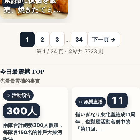
累計約2億個を販
文字
売、焼きたてミニ
クロワッ…
1
2
3
…
34
下一頁 →
第 1 / 34 頁 · 全站共 3333 則
今日最震撼 TOP
先看最震撼的事實
活動預告
11
娛樂直播
300人
指いぎなり東北産結成11周
年，也對應活動名稱中的
兩隊合計總勢300人參加，
『第11回』。
每隊各150名的神戶大拔河
對決。