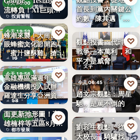
Google、Tesla現金
8%
♡
今天 20:00
首長到黨內關鍵公
投資警報
流轉負！AI巨頭…
政治分析
約數─陳其邁「被
投資警報
文字
組閣」背…
文字
♡
今天 19:59
蜂潮來襲！大崗山龍
♡
觀點投書：代理人
今天 06:50
眼蜂蜜文化節開跑
農業活動
戰爭一本萬利，和
「蜜汁鹽酥雞」搶先
軍火政治
16
平才是威脅
爆…
文字
♡
今天 19:56
高雄專區滿週年58家
♡
今天 06:45
金融機構投入試辦
金融政策
趙文宗觀點：周星
羅達生分享亞洲資
文化評論
58
馳，是罵不倒的
二十多年來首次全
產…
文字
面更新地形圖！高
♡
今天 19:55
都市發展
雄楠梓等五區8月20
♡
劉容生觀點：從清
今天 06:42
都市發展
日上…
大校長「騎驢找
教育評論