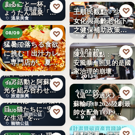
まるごと一杯。ひ
2,430
♡
08/09
♡
溫泉美食
王順民觀點：少子
今天 07:20
ょうたん温泉「飲
溫泉美食
女化與高齡老化下
泉堂」、…
社會政策
之健保補助政策的
14年
♡
08/09
文字
解構、重…
猛暑で落ちる食欲
餐飲新品
♡
今天 07:10
に挑む！出汁カレ
陳宏達觀點：一場食
文字
ー専門店が、夏限
安風暴，照見的是國
食安治理
定「無限…
家治理的崩壞
熊本地震ボランテ
2013年
ィア活動と阿蘇観
♡
08/09
旅遊振興
光を組み合わせた
♡
今天 07:00
《這一秒過火》王籽
旅遊振興
「ボラン…
8月8日は「世界猫の
蘇輸了！2026陸劇最
影劇榜單
日」猫たちに"安全
2
♡
帥女配角TOP9…
08/09
寵物公益
な生活"を…
9
寵物公益
下班國際線》
♡
觀點投書：從地方
今天 07:00