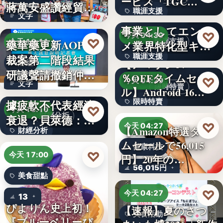
ービス「TGC…
蔣萬安盛讚經貿公
職涯支援
W TOKYO、新規
文字
益打…
事業としてエンタ
330,000
♡
今天 04:30
♡
藥華藥更新AOP仲
職涯支援
今天 18:11
メ業界特化型キャ
裁案第二階段結果
職涯支援
リア…
【アマゾン37
財經
研議聲請撤銷仲裁
％OFFタイムセー
文字
♡
今天 04:29
文字
判斷
美國7月非農就業數
限時特賣
ル】Android 16…
據疲軟不代表經濟
限時特賣
♡
今天 18:10
財經分析
衰退？貝萊德：AI
15,800円
♡
今天 04:27
【Amazon特選タイ
財經分析
正讓…
ムセールで56,015
健康科技
文字
♡
今天 17:00
円】20年の…
56,015円
美食甜點
♡
今天 04:27
13
ぴよりん史上初！
【速報】夏のさつ
美食活動
『ブルーベリーぴ