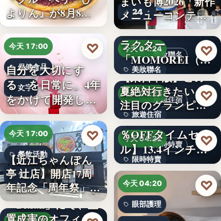
まいも博2026「新作
よりん』が8月8日
24
メニューコンテス
「ブル…
ト…
韓国発の人気キャ
ラクター
♡
今天 17:00
♡
今天 04:24
美妝聯名
「MOMOREI（モ
自分を大切にす
保健食品
美妝聯名
モレイ）」が…
【東日本版】この
る、を日常に。4年
文字
夏絶対行きたい！
文字
♡
今天 04:23
をかけて開発した
旅遊住宿
注目のグランピン
女性のた…
旅遊住宿
グ施設…
【アマゾン30
％OFFタイムセー
♡
今天 17:00
10
♡
今天 04:22
限時特賣
ル】13.4インチ大
餐飲活動
【近江ちゃんぽん
限時特賣
画面…
亭 辻店】開店17周
17
文字
♡
今天 04:20
年記念「周年祭」開
催…
「Bitfan」にて、玉
眼部護理
置成実のオフィシ