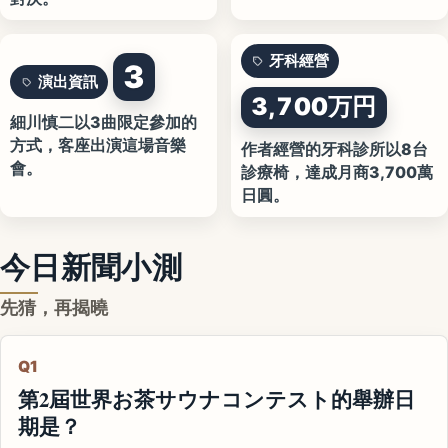
牙科經營
3
演出資訊
3,700万円
細川慎二以3曲限定參加的
方式，客座出演這場音樂
作者經營的牙科診所以8台
會。
診療椅，達成月商3,700萬
日圓。
今日新聞小測
先猜，再揭曉
Q1
第2屆世界お茶サウナコンテスト的舉辦日
期是？