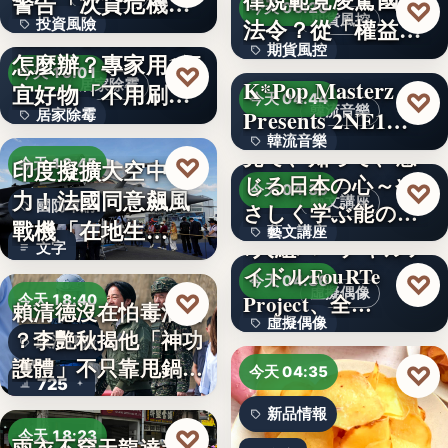
警告「次貸危機
♡
今天 06:20
期貨風控
法令？從「權益
投資風險
式」逆轉…
牆壁反覆潮濕發霉
期貨風控
數」定義看…
怎麼辦？專家用1便
文字
♡
今天 19:01
K*Pop Masterz
居家除霉
宜好物「不用刷清
文字
♡
今天 04:44
韓流音樂
Presents 2NE1…
居家除霉
除陳年…
韓流音樂
見て、知って、感
文字
♡
印度擬擴大空中戰
今天 18:45
じる日本の心～や
文字
♡
今天 04:39
力！法國同意飆風
藝文講座
國防軍購
さしく学ぶ能の世
戰機「在地生
藝文講座
界へ
7人組バーチャルア
文字
產」，機隊規…
イドルFouRTe
1,000円
♡
今天 04:36
虛擬偶像
♡
Project、全…
今天 18:40
賴清德沒在怕毒油案
虛擬偶像
？李艷秋揭他「神功
政治評論
護體」不只靠甩鍋盧
10
♡
今天 04:35
725
秀…
新品情報
♡
今天 18:23