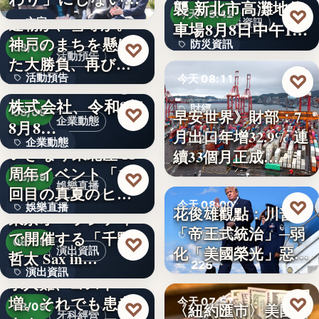
襲 新北市高灘地停
30
♡
求人票・…
今天 13:42
連覇か、雪辱か。
文字
防災資訊
車場8月8日中午12
神戸のまちを懸け
防災資訊
♡
時…
08/09
活動預告
た大勝負、再び！
文字
♡
活動預告
今天 08:11
…
Internnect Group
株式会社、令和8年
300人
財經
♡
早安世界》財部：7
08/09
企業動態
8月8…
月出口年增32.9% 連
32.9%
企業動態
いぎなり東北産 11
續33個月正成…
周年イベント「11
文字
♡
08/09
娛樂直播
回目の真夏のヒロ
♡
今天 08:00
娛樂直播
イ…
花俊雄觀點：川普
東京オペラシティ
「帝王式統治」─弱
で開催する「千野
美國政治
11
♡
08/09
化「美國榮光」惡化
演出資訊
哲太 Sax in…
225
「民…
演出資訊
求人難、コスト
増。それでも患者
♡
3
今天 07:57
♡
〈紐約匯市〉美國非
08/09
牙科經營