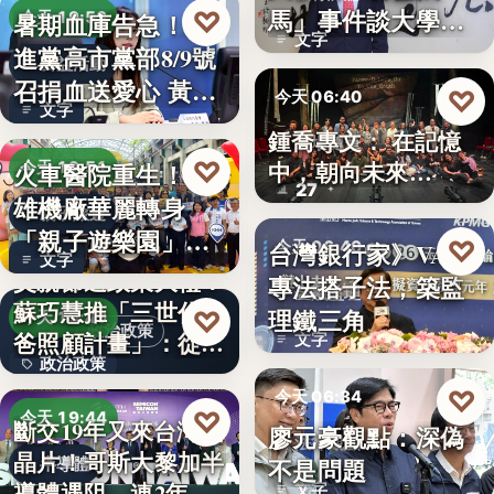
文字
馬」事件談大學治
♡
暑期血庫告急！民
今天 19:53
文字
理與領導倫…
進黨高市黨部8/9號
公益活動
召捐血送愛心 黃
♡
今天 06:40
文字
捷、…
鍾喬專文： 在記憶
劇場隨筆
♡
中，朝向未來…
火車醫院重生！高
今天 19:51
27
雄機廠華麗轉身
親子旅遊
「親子遊樂園」
♡
台灣銀行家》VASP
今天 06:40
文字
開幕首日…
父親節送政策大禮！
專法搭子法，築監
金融監理
蘇巧慧推「三世代爸
理鐵三角
♡
今天 19:49
政治政策
爸照顧計畫」：從準
文字
政治政策
爸…
♡
今天 06:34
50%
♡
今天 19:44
斷交19年又來台灣找
廖元豪觀點：深偽
法律觀點
晶片！哥斯大黎加半
不是問題
半導體
導體遇阻 連2年
文字