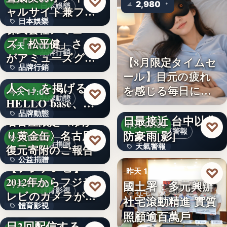
♡
今天 17:00
2,980
日本娛樂
ャルサイト兼フ
日本娛樂
ァ…
株式会社アミュー
ズ「松平健」さん
730円
♡
今天 17:00
品牌行銷
がアミューズグル
【8月限定タイムセ
品牌行銷
ープ ス…
「社長に買われる
ール】目元の疲れ
人へ」を掲げる
を感じる毎日に。3
1,200億円
♡
今天 17:00
品牌動態
HELLO base、創
段階…
颱風白海豚8日及9
品牌動態
業…
日最接近 台中以北
名古屋限定〈ゆか
♡
昨天 19:36
天氣警報
防豪雨[影]
り黄金缶〉名古屋城
文字
♡
今天 17:00
公益捐贈
天氣警報
復元寄附のご報告
公益捐贈
【フジテレビ】
文字
♡
昨天 19:26
2012年からフジテ
4,550,085
國土署：多元興辦
♡
今天 17:00
體育影視
社宅政策
レビのカメラが追
社宅滾動精進 實質
體育影視
い続け…
俳優・高橋健介が1
照顧逾百萬戶
文字
日2回配信する