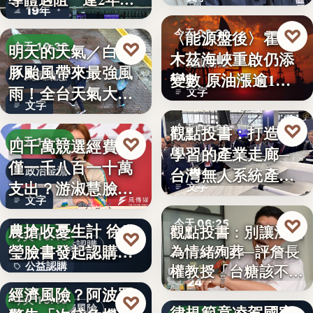
19年
參…
♡
〈能源盤後〉霍爾
今天 06:30
♡
明天的天氣／白海
今天 19:38
木茲海峽重啟仍添
能源財經
豚颱風帶來最強風
變數 原油漲逾1%
颱風動態
雨！全台天氣大轉
文字
但周…
文字
變「豪雨…
♡
觀點投書：打造會
今天 06:30
♡
四千萬競選經費，
今天 19:17
學習的產業走廊─
產業戰略
僅一千八百一十萬
台灣無人系統產業
政治金流
支出？游淑慧臉書
文字
需要的是…
文字
追問鄭：…
颱風來襲 五峰鄉果
♡
今天 06:25
農搶收憂生計 徐欣
觀點投書：別讓法治
♡
今天 19:15
公益認購
瑩臉書發起認購水
為情緒殉葬─評詹長
食安法治
公益認購
權教授「台糖該不該
梨行…
AI投資恐成下一個
24
觀點投書：公會自
通…
經濟風險？阿波羅
文字
♡
今天 19:10
律規範竟凌駕國家
投資風險