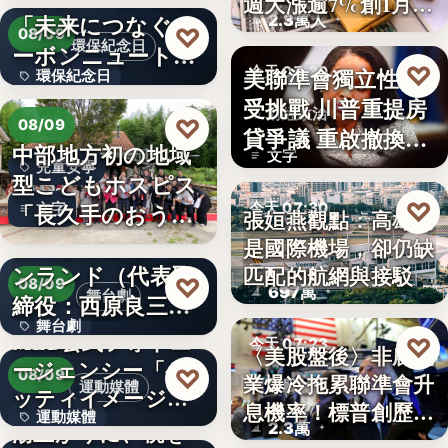
週大漲逾7%創1月
「未来につなぐカ
2.3萬人
來…
♡
08/09
環保紀念日
ーボンニュートラ
♡
美聯準會獨立性再
今天 07:30
環保紀念日
ルの…
受挑戰 川普重提房
財經政治
文字
♡
08/09
貸爭議 重啟撤換庫
中部地方初の地域
文字
克程…
兒童安寧
型こどもホスピス
♡
「長久手のおう
今天 07:30
文字
張姮燕觀點：高雄已
ち」が愛知…
株式会社青山メイ
是國際機場，卻仍缺
航空政策
ンランド（代表取
匹配的航網與接駁
♡
08/09
697萬
舞台劇
締役：西原良三）
舞台劇
特別協賛…
MLB公式フォトエ
♡
今天 07:23
〈美股盤後〉非農就
ージェンシー「ゲ
文字
♡
08/09
業爆冷拖累聯準會升
美股財經
運動媒體
ッティイメージ
息機率！標普創歷史
運動媒體
ズ」五十…
湯上がりに、桃を
2.3萬
新…