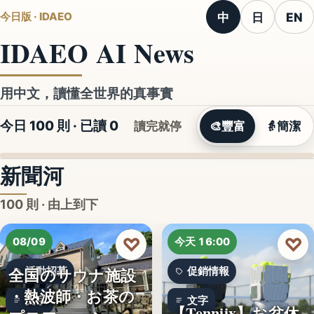
中
日
EN
今日版 · IDAEO
IDAEO AI News
用中文，讀懂全世界的真事實
今日 100 則 · 已讀
0
讀完就停
🎨
豐富
👵
簡潔
新聞河
100 則 · 由上到下
♡
♡
08/09
今天 16:00
全国のサウナ施設
活動招募
促銷情報
・熱波師・お茶の
文字
文字
【Tenniix】お盆休