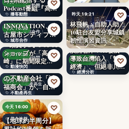
99
♡
今天 17:00
播客動態
Podcast番組『高
♡
播客動態
昨天 19:21
橋…
NEXT
林飛帆：自助人助
INNOVATION、名
文字
國際合作
♡
今天 16:58
10駐台友盟分享城鎮
城市合作
古屋市シティプロ
10
韌性演習資訊
城市合作
モーシ…
『頭文字D』POPUP
澳洲智庫：AI發展
ショップが「高
文字
♡
今天 16:30
導致台灣陷入「雙速
動漫快閃
♡
崎」に期間限定で
昨天 18:54
經濟分析
經濟」、但絕非川普
動漫快閃
登場…
1970年創業の長崎
經濟分析
所…
の不動産会社「浜
366
♡
今天 16:22
40%
不動產再生
福商会」が、自ら
不動產再生
再生…
文字
♡
今天 16:00
【地球約半周分】
美食快報