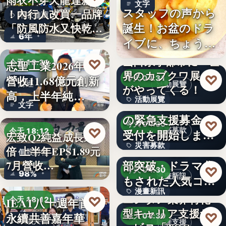
雨衣不穿天龍達新牌
文字
スタッフの声から
！內行人改買一品牌
雨衣推薦
誕生！お盆のドラ
「防風防水又快乾、
6年
イブに、ちょうど
穿…
いい。「…
山口県宇部市に『世
♡
志聖工業2026年7月
今天 18:21
界のカブクワ展』
♡
營收11.68億元創新
今天 04:31
財經
活動展覽
がやってくる！
高，上半年純…
活動展覽
令和8年熊本地震へ
文字
の緊急支援募金の
60
♡
今天 04:30
♡
災害募款
今天 18:12
受付を開始しまし
宏致Q2純益成長近1
災害募款
た
シリーズ累計40万
倍 上半年EPS1.89元
個股財報
部突破・ドラマ化
7月營收…
文字
♡
今天 04:30
98%
漫畫新訊
もされた人気コミ
漫畫新訊
ック！…
エンタメ業界特化
♡
IEAT八十週年首辦
今天 18:12
型キャリア支援サ
文字
♡
永續共善嘉年華
今天 04:30
永續共善
職涯支援