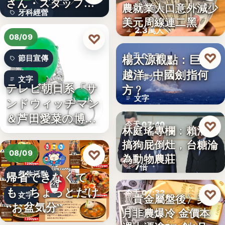
さん・スタッフ・
農就業人口意外減少
財經匯市
牙科經營
院長を豊か…
美元周線連二黑
2.3萬人
3,700万円
♡
08/09
♡
楊太源觀點：巨浪
今天 07:50
節目宣傳
越洋─中國劍指何
軍事分析
文字
テレビ朝日系「サ
方﹖
文字
ンドウィッチマン
＆芦田愛菜の博士
♡
今天 07:40
林庭瑤專欄：賴清德
ちゃん」…
搞狗屁倒灶，台糖淪
政治食安
♡
08/09
為動物農莊
7倍
帰省できなくて
餐飲活動
も、ちょっとだけ
♡
今天 07:32
文字
〈貴金屬盤後〉美7
“お盆気分”
月非農爆冷 金價本
貴金屬
日本JC、9月3日を