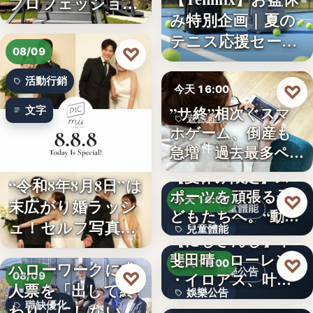
プロフェッショナ
み特別企画｜夏の
ル募集！…
テニス応援セー
♡
08/09
ル…
活動行銷
♡
今天 16:00
”サ終”相次ぐスマ
文字
遊戲產業
ホゲーム、倒産も
10件
急増 過去最多ペー
スで…
【夏休み限定】ス
“令和8年8月8日”は
ポーツを頑張る子
♡
今天 16:00
末広がり婚ラッシ
兒童體能
どもたちへ。“動け
ュ！セルフ写真館
兒童體能
る身体…
【にじさんじ】甲
「…
斐田晴、ローレン
0円
♡
今天 16:00
ハローワークに求
娛樂公告
♡
・イロアス、叶ワ
08/09
人票を「出して終
娛樂公告
ンマンラ…
因應白海豚颱風來
職缺優化
わり」にしない。