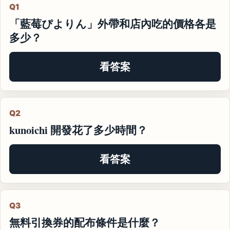
Q1
「藍莓ぴよりん」外帶和店內吃的價格各是
多少？
看答案
Q2
kunoichi 開發花了多少時間？
看答案
Q3
無料引換券的配布條件是什麼？