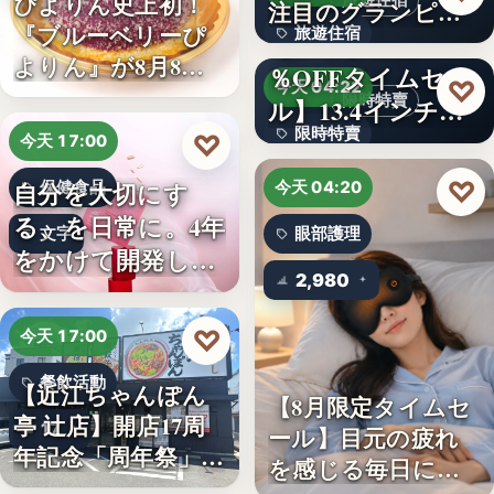
ぴよりん史上初！
旅遊住宿
注目のグランピン
『ブルーベリーぴ
旅遊住宿
グ施設…
【アマゾン30
よりん』が8月8日
％OFFタイムセー
10
♡
今天 04:22
「ブル…
限時特賣
ル】13.4インチ大
限時特賣
画面…
♡
今天 17:00
文字
♡
自分を大切にす
保健食品
今天 04:20
る、を日常に。4年
文字
眼部護理
をかけて開発した
2,980
女性のた…
♡
今天 17:00
餐飲活動
【近江ちゃんぽん
【8月限定タイムセ
亭 辻店】開店17周
17
ール】目元の疲れ
年記念「周年祭」開
を感じる毎日に。3
催…