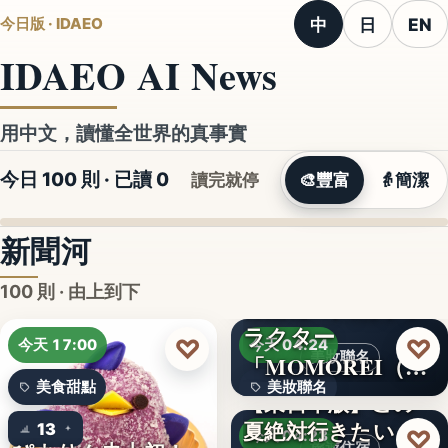
中
日
EN
今日版 · IDAEO
IDAEO AI News
用中文，讀懂全世界的真事實
今日 100 則 · 已讀
0
讀完就停
🎨
豐富
👵
簡潔
新聞河
100 則 · 由上到下
ラクター
♡
♡
今天 17:00
今天 04:24
美妝聯名
「MOMOREI（モ
美食甜點
美妝聯名
モレイ）」が…
【東日本版】この
夏絶対行きたい！
13
文字
♡
今天 04:23