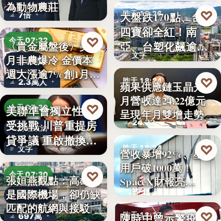
為動物農莊
♡
大盤跌170點、台塑
昨天 18:26
7倍
四寶卻全紅！南
台股焦點
♡
今天 07:32
亞、台塑化飆逾
〈貴金屬盤後〉美7
文字
月非農爆冷 金價本
5%，背…
貴金屬
週大漲逾7%創1月
♡
昨天 18:24
2.3萬人
蘋果供應鏈玉晶光7
來…
月營收達24.22億元
財經焦點
♡
美聯準會獨立性再
今天 07:30
呈現年月雙增走勢
24.22
受挑戰 川普重提房
財經政治
貸爭議 重啟撤換庫
♡
昨天 18:24
文字
營收暴增92%、星鏈
克程…
用戶破1000萬！
財經科技
♡
今天 07:30
張姮燕觀點：高雄已
SpaceX財報亮…
92%
是國際機場，卻仍缺
航空政策
匹配的航網與接駁
♡
陳時中曾示警疫苗
昨天 18:17
697萬