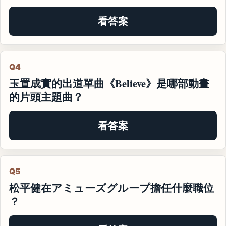
看答案
Q4
玉置成實的出道單曲《Believe》是哪部動畫
的片頭主題曲？
看答案
Q5
松平健在アミューズグループ擔任什麼職位
？