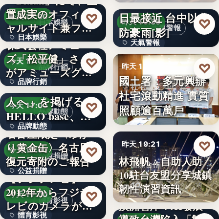
「Bitfan」にて、玉
段階…
颱風白海豚8日及9
置成実のオフィシ
日最接近 台中以北
♡
今天 17:00
♡
昨天 19:36
日本娛樂
ャルサイト兼フ
天氣警報
防豪雨[影]
日本娛樂
ァ…
株式会社アミュー
天氣警報
ズ「松平健」さん
730円
♡
今天 17:00
文字
♡
昨天 19:26
品牌行銷
がアミューズグル
國土署：多元興辦
品牌行銷
ープ ス…
「社長に買われる
社宅政策
社宅滾動精進 實質
人へ」を掲げる
1,200億円
♡
今天 17:00
照顧逾百萬戶
文字
品牌動態
HELLO base、創
品牌動態
業…
名古屋限定〈ゆか
♡
昨天 19:21
り黄金缶〉名古屋城
文字
♡
今天 17:00
公益捐贈
林飛帆：自助人助
復元寄附のご報告
國際合作
公益捐贈
10駐台友盟分享城鎮
【フジテレビ】
10
韌性演習資訊
2012年からフジテ
4,550,085
♡
今天 17:00
體育影視
レビのカメラが追
澳洲智庫：AI發展
體育影視