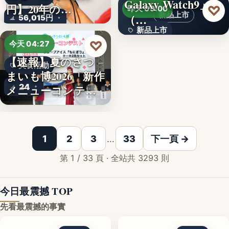
Galaxy Watch9」
文字
円】20年の…
♡
昨天 09:00
新品上市
（…
56,015円
新品上市
♡
今天 04:27
文字
【速報】夏のさつ
美食活動
まいも博2026「新作
24
メニューコンテス
ト…
韓国発の人気キャ
1
2
3
…
33
下一頁 →
第 1 / 33 頁 · 全站共 3293 則
今日最震撼 TOP
先看最震撼的事實