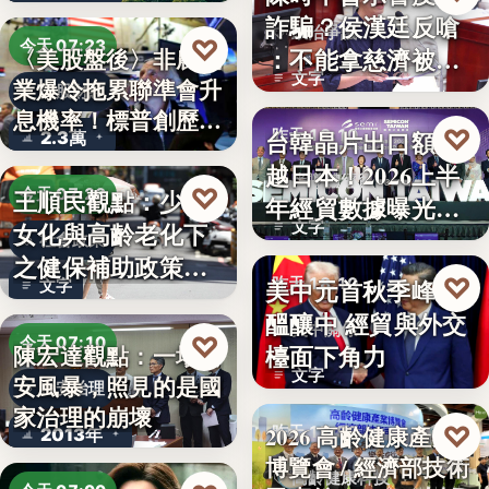
詐騙？侯漢廷反嗆
政治爭議
♡
今天 07:23
：不能拿慈濟被詐
〈美股盤後〉非農就
文字
業爆冷拖累聯準會升
來洗白「…
美股財經
息機率！標普創歷史
♡
台韓晶片出口額超
昨天 18:10
2.3萬
新…
越日本！2026上半
半導體經貿
♡
王順民觀點：少子
今天 07:20
年經貿數據曝光：
女化與高齡老化下
文字
台積…
社會政策
之健保補助政策的
♡
美中元首秋季峰會
昨天 18:10
文字
解構、重…
醞釀中 經貿與外交
美中關係
♡
今天 07:10
檯面下角力
陳宏達觀點：一場食
文字
安風暴，照見的是國
食安治理
家治理的崩壞
♡
2026 高齡健康產業
昨天 17:59
2013年
博覽會 / 經濟部技術
高齡健康科技