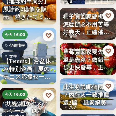
【地球約半周分】
3
朱衛…
累計約2億個を販
文字
♡
柿子買回家硬梆梆
売、焼きたてミニ
昨天 18:47
怎麼辦？不用苦等
クロワッ…
生活知識
好幾天，正確催熟
♡
今天 16:00
文字
方法一次…
促銷情報
♡
草莓買回家要先洗
昨天 18:42
文字
還是先冰？做錯一
【Tenniix】お盆休
食物保存
步更快發霉，正確
み特別企画｜夏の
文字
保存方式…
テニス応援セー
ル…
♡
此生必去哪個國家
昨天 18:40
？內行人一致推薦
♡
今天 16:00
旅遊推薦
這2國「風景絕美、
”サ終”相次ぐスマ
遊戲產業
文字
美食好…
ホゲーム、倒産も