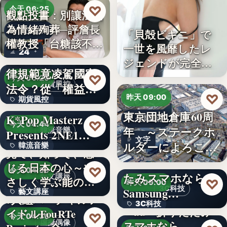
♡
今天 06:25
觀點投書：別讓法治
為情緒殉葬─評詹長
食安法治
「貝殻ビキニ」で
權教授「台糖該不該
一世を風靡したレ
24
觀點投書：公會自
通…
ジェンドが完全復
律規範竟凌駕國家
活武田久…
♡
今天 06:20
期貨風控
法令？從「權益
♡
昨天 09:00
期貨風控
數」定義看…
東京団地倉庫60周
K*Pop Masterz
企業動態
文字
♡
今天 04:44
年 ～ステークホ
韓流音樂
Presents 2NE1…
文字
ルダーによろこば
韓流音樂
見て、知って、感
れる…
＜OPEN＞折りた
じる日本の心～や
文字
♡
今天 04:39
たみスマホなら
藝文講座
さしく学ぶ能の世
♡
昨天 09:00
3C科技
Samsung…
藝文講座
界へ
7人組バーチャルア
3C科技
＜au＞折りたたみ
イドルFouRTe
1,000円
♡
今天 04:36
虛擬偶像
スマホなら
文字