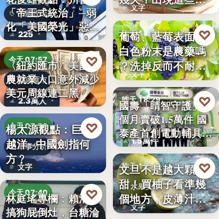
文字
「帝王式統治」─弱
況別再吃
美國政治
化「美國榮光」惡化
♡
葡萄、藍莓表面的
昨天 18:29
225
「民…
白色粉末是農藥嗎
食物知識
♡
今天 07:57
？洗掉反而不耐
〈紐約匯市〉美國非
文字
農就業人口意外減少
放，「白霜…
財經匯市
美元周線連二黑
♡
昨天 18:29
2.3萬人
國壽「睛智守護」3
個月賣破1.5萬件 國
高齡金融
♡
楊太源觀點：巨浪
今天 07:50
泰產首創電動輔具…
1.5萬件
越洋─中國劍指何
軍事分析
方﹖
♡
文旦不是越大顆越
昨天 18:27
文字
甜！買柚子看準幾
水果挑選
♡
今天 07:40
個地方，皮薄汁多
林庭瑤專欄：賴清德
文字
搞狗屁倒灶，台糖淪
不踩雷
政治食安