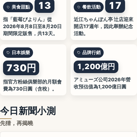
13
17
美食甜點
餐飲活動
指「藍莓ぴよりん」從
近江ちゃんぽん亭 辻店迎來
2026年8月8日至8月20日
開店17週年，因此舉辦紀念
期間限定販售，共13天。
活動。
日本娛樂
品牌行銷
730円
1,200億円
アミューズ公司2026年營
指官方粉絲俱樂部的月額會
收預估值為1,200億日圓
費為730日圓（含稅）。
今日新聞小測
先猜，再揭曉