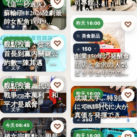
♡
司專館 3…
今天 07:00
《這一秒過火》王籽
30
蘇輸了！2026陸劇最
影劇榜單
帥女配角TOP9…
♡
昨天 16:00
9
美食新品
♡
觀點投書：從地方
今天 07:00
150
首長到黨內關鍵公
創業150年の発酵食
政治分析
約數─陳其邁「被
品店と金沢の人気
文字
組閣」背…
ピッツェリアのコ
ラボ…
♡
觀點投書：代理人
今天 06:50
戰爭一本萬利，和
♡
昨天 16:00
成城大学、特別講義
軍火政治
平才是威脅
にてAI時代に人が
AI教育
文字
真価を発揮できる
350
理由…
♡
今天 06:45
趙文宗觀點：周星
昨天 16:00