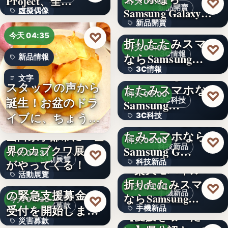
Project、全…
♡
昨天 09:00
新品開賣
Samsung Galaxy…
虛擬偶像
新品開賣
＜ソフトバンク＞
10
♡
今天 04:35
折りたたみスマホ
4.1
♡
昨天 09:00
3C情報
ならSamsung…
新品情報
3C情報
＜Samsung＞折り
文字
スタッフの声から
たたみスマホなら
文字
♡
昨天 09:00
誕生！お盆のドラ
3C科技
Samsung…
イブに、ちょうど
3C科技
＜ドコモ＞折りた
いい。「…
たみスマホなら
山口県宇部市に『世
文字
♡
昨天 09:00
科技新品
界のカブクワ展』
Samsung G…
♡
今天 04:31
活動展覽
がやってくる！
科技新品
＜楽天モバイル＞
活動展覽
令和8年熊本地震へ
折りたたみスマホ
文字
♡
昨天 09:00
の緊急支援募金の
手機新品
60
ならSamsung…
♡
今天 04:30
災害募款
受付を開始しまし
手機新品
【愛媛を喰べた
災害募款
た
シリーズ累計40万