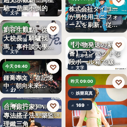
♡
文化評論
馳，是罵不倒的
株式会社タイヨー
企業制服
文字
が男性用ユニフォ
3%
ームを刷新。従来
♡
劉容生觀點：從清
今天 06:42
の男女兼…
大校長「騎驢找
教育評論
【小物発送の新定
♡
昨天 15:10
馬」事件談大學治
番】コンパクトな
文字
理與領導倫…
日本包材
段ボール箱で緩衝
♡
今天 06:40
文字
材の節約…
鍾喬專文： 在記憶
劇場隨筆
♡
昨天 09:00
中，朝向未來…
27
娛樂寫真
♡
台灣銀行家》VASP
今天 06:40
169
專法搭子法，築監
金融監理
理鐵三角