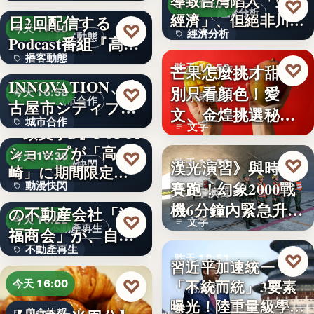
い続け…
俳優・高橋健介が1
導致台灣陷入「雙速
♡
昨天 18:54
經濟分析
經濟」、但絕非川普
日2回配信する
99
♡
今天 17:00
經濟分析
所…
播客動態
Podcast番組『高
播客動態
橋…
NEXT
40%
♡
芒果怎麼挑才甜？
昨天 18:53
INNOVATION、名
文字
別只看顏色！愛
♡
今天 16:58
水果挑選
城市合作
古屋市シティプロ
文、金煌挑選秘訣
城市合作
モーシ…
文字
『頭文字D』POPUP
曝光，買回…
ショップが「高
文字
♡
今天 16:30
♡
漢光演習》與時間
昨天 18:53
動漫快閃
崎」に期間限定で
賽跑！幻象2000戰
動漫快閃
登場…
1970年創業の長崎
軍事演習
機6分鐘內緊急升
の不動産会社「浜
366
♡
今天 16:22
文字
空…
不動產再生
福商会」が、自ら
不動產再生
再生…
♡
昨天 18:51
習近平加速統一？
文字
♡
「不統而統」3要素
今天 16:00
兩岸政治
曝光！陸重量級學者
美食快報