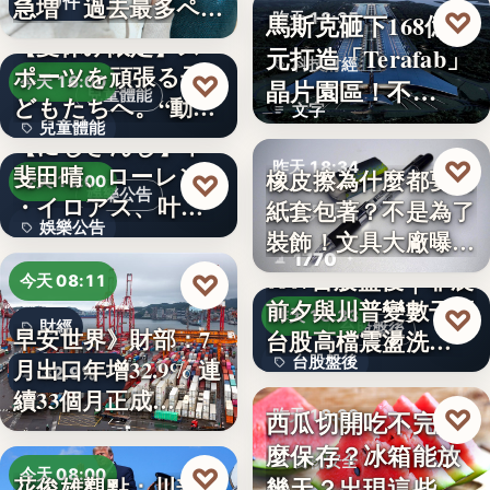
10件
急増 過去最多ペー
♡
馬斯克砸下168億美
昨天 18:35
スで…
【夏休み限定】ス
元打造「Terafab」
科技財經
ポーツを頑張る子
♡
今天 16:00
晶片園區！不…
兒童體能
どもたちへ。“動け
文字
兒童體能
る身体…
【にじさんじ】甲
♡
昨天 18:34
斐田晴、ローレン
0円
橡皮擦為什麼都要用
♡
今天 16:00
娛樂公告
・イロアス、叶ワ
紙套包著？不是為了
文具知識
娛樂公告
ンマンラ…
裝飾！文具大廠曝重
1770
要…
30
0807台股盤後｜非農
♡
今天 08:11
前夕與川普變數干擾
♡
昨天 18:33
財經
台股盤後
早安世界》財部：7
台股高檔震盪洗…
台股盤後
月出口年增32.9% 連
32.9%
續33個月正成…
170.79
♡
西瓜切開吃不完怎
昨天 18:30
麼保存？冰箱能放
食物安全
♡
今天 08:00
幾天？出現這些狀
花俊雄觀點：川普