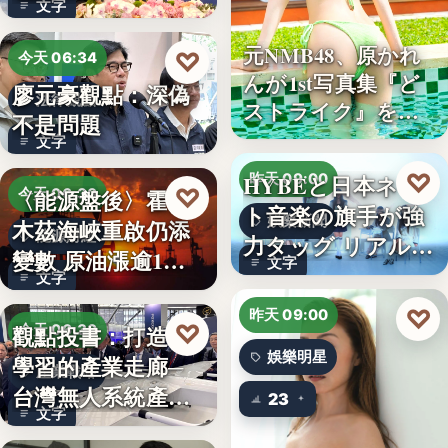
文字
元NMB48、原かれ
♡
今天 06:34
んが1st写真集『ど
廖元豪觀點：深偽
法律觀點
ストライク』を…
不是問題
文字
♡
HYBEと日本ネッ
昨天 09:00
♡
〈能源盤後〉霍爾
今天 06:30
ト音楽の旗手が強
娛樂新聞
木茲海峽重啟仍添
能源財經
力タッグ リアル×
變數 原油漲逾1%
文字
バー…
文字
但周…
♡
昨天 09:00
♡
觀點投書：打造會
今天 06:30
娛樂明星
學習的產業走廊─
產業戰略
台灣無人系統產業
23
文字
需要的是…