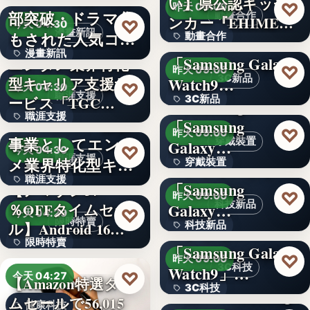
い】県公認キッチ
4.1
♡
昨天 09:00
部突破・ドラマ化
動畫合作
ンカー『EHIMEみ
文字
♡
今天 04:30
漫畫新訊
もされた人気コミ
動畫合作
きゃん…
＜OPEN＞
漫畫新訊
ック！…
「Samsung Galaxy
エンタメ業界特化
108
♡
昨天 09:00
3C新品
型キャリア支援サ
Watch9…
文字
♡
今天 04:30
職涯支援
ービス「TGC…
3C新品
＜Samsung＞
職涯支援
W TOKYO、新規
「Samsung
文字
♡
昨天 09:00
事業としてエンタ
穿戴裝置
Galaxy…
330,000
♡
今天 04:30
職涯支援
メ業界特化型キャ
穿戴裝置
＜ソフトバンク＞
職涯支援
リア…
「Samsung
【アマゾン37
文字
♡
昨天 09:00
科技新品
％OFFタイムセー
Galaxy…
文字
♡
今天 04:29
限時特賣
ル】Android 16…
科技新品
＜ドコモ＞
限時特賣
「Samsung Galaxy
文字
♡
昨天 09:00
3C科技
Watch9」…
15,800円
♡
今天 04:27
【Amazon特選タイ
3C科技
＜au＞「Samsung
ムセールで56,015
健康科技