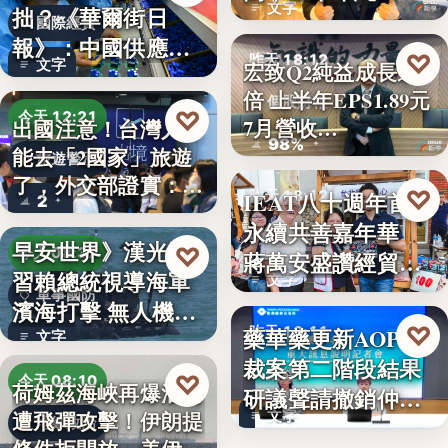
文字
拙？《華爾街日
國際經貿
報》：中國供應沒
♡
昨天 18:12
文字
宏致Q2純益成長近1
斷鏈，反而…
倍 上半年EPS1.89元
個股財報
♡
今天 12:21
7月營收…
出國注意！台灣人不
98%
能去「2國家」旅遊
旅遊警示
了，外交部證實：拒
♡
IEAT八十週年首辦
昨天 18:12
2
絕…
永續共善嘉年華
永續共善
早安世界》漢光演
♡
今天 08:37
蔣萬安盛讚經貿公
習賴總統視導海軍
文字
益打…
軍事國防
濱海打擊 無人機秀
♡
藥華藥更新AOP仲
昨天 18:11
攻擊力
文字
裁案第二階段結果
財經
♡
今天 08:10
荷姆茲海峽再爆油輪
研議聲請撤銷仲裁
遭飛彈攻擊！伊朗提
文字
判斷
地緣政治