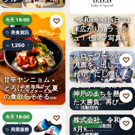
ボ東武宇…
“令和8年8月8日”は
♡
今天 18:00
末広がり婚ラッシ
美食資訊
ュ！セルフ写真館
「…
1,250
ハローワークに求
♡
今天 05:00
人票を「出して終
職缺優化
わり」にしない。
甘辛ヤンニョム ×
求人票・…
連覇か、雪辱か。
文字
とろけるチーズ 夏
神戸のまちを懸け
♡
の食欲をそそる
今天 05:00
活動預告
た大勝負、再び！
“旨…
活動預告
…
Internnect Group
♡
今天 18:00
株式会社、令和8年
300人
♡
今天 05:00
企業動態
8月8…
商業服務