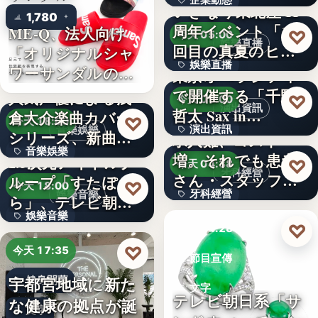
企業動態
いぎなり東北産 11
1,780
周年イベント「11
ME-Q、法人向け
文字
♡
今天 05:00
娛樂直播
回目の真夏のヒロ
「オリジナルシャ
娛樂直播
イ…
ワーサンダルの
東京オペラシティ
OEM制…
で開催する「千野
人気声優による浅
11
♡
今天 05:00
演出資訊
哲太 Sax in…
倉大介楽曲カバー
♡
今天 18:00
演出資訊
音樂娛樂
シリーズ、新曲が
求人難、コスト
音樂娛樂
配信チャ…
増。それでも患者
2.5次元アイドルグ
3
♡
今天 04:38
牙科經營
さん・スタッフ・
ループ「すたぽ
1位
♡
今天 18:00
牙科經營
娛樂音樂
院長を豊か…
ら」、テレビ朝日
娛樂音樂
系全国…
3,700万円
♡
今天 04:28
4
♡
今天 17:35
節目宣傳
宇都宮地域に新た
健身開幕
文字
テレビ朝日系「サ
な健康の拠点が誕
文字