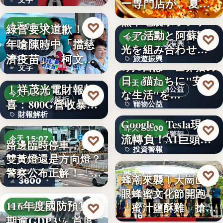
ー専門店が、夏限
就乾淨…
定「無限…
熊本地震ボランテ
♡
綠營要求道歉！當
今天 15:11
ィア活動と阿蘇観
♡
今天 03:48
年嗆陳時中「擋慈
旅遊振興
光を組み合わせた
政治攻防
濟疫苗」 柯文哲
旅遊振興
「ボラン…
8月8日は「世界猫の
文字
再大罵：…
AI光通訊需求爆發
日」猫たちに"安全
2
♡
今天 03:30
！祥茂光電財報報
寵物公益
な生活"を…
♡
今天 15:10
財報解析
喜：800G營收暴增
寵物公益
下班國際線》
財報解析
逾…
Google、Tesla現金
8%
♡
昨天 20:00
投資警報
文字
流轉負！AI巨頭…
♡
今天 15:07
路邊臨時停車，要打
投資警報
雙黃燈還是方向燈？
交通法規
警察公布正解！「違
文字
♡
昨天 19:59
蜂潮來襲！大崗山龍
3600
規…
眼蜂蜜文化節開跑
農業活動
116年度國防預算預
「蜜汁鹽酥雞」搶先
♡
今天 15:02
16
期逾GDP3% 首度
爆…