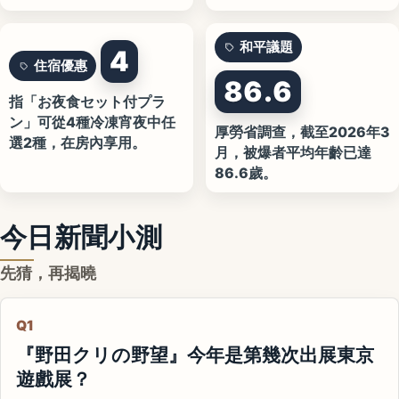
和平議題
4
住宿優惠
86.6
指「お夜食セット付プラ
ン」可從4種冷凍宵夜中任
厚勞省調查，截至2026年3
選2種，在房內享用。
月，被爆者平均年齡已達
86.6歲。
今日新聞小測
先猜，再揭曉
Q1
『野田クリの野望』今年是第幾次出展東京
遊戲展？