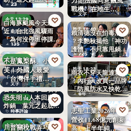
力！法國同意飆風
國防軍購
23
路，…
戰機「在地生
文字
產」，機隊規…
♡
今天 13:29
白海豚颱風今天最接
♡
昨天 18:40
近！台北強風驟雨
賴清德沒在怕毒油案
颱風政策
「為何沒停班停課」
？李艷秋揭他「神功
政治評論
135
？蔣…
護體」不只靠甩鍋盧
725
秀…
♡
不是鳳梨酥、小泡
今天 13:16
芙！外國人最愛
♡
昨天 18:23
雨衣不穿天龍達新牌
伴手禮
「台灣伴手禮
！內行人改買一品牌
雨衣推薦
文字
TOP5」冠軍…
「防風防水又快乾、
台中女師遭學生攻擊
6年
穿…
恐失明！人本回應網
♡
今天 13:14
時事評論
炸鍋 葉元之起底
♡
志聖工業2026年7月
昨天 18:21
時事評論
「…
營收11.68億元創新
財經
18萬
♡
川普關稅戰弄巧成
今天 13:10
高，上半年純…