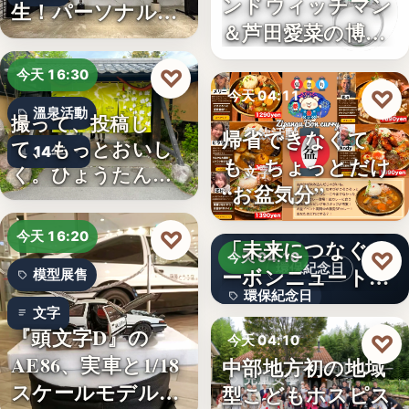
ンドウィッチマン
生！パーソナルジ
＆芦田愛菜の博士
ム「…
ちゃん」…
♡
今天 16:30
♡
今天 04:11
溫泉活動
撮って、投稿し
帰省できなくて
餐飲活動
て、もっとおいし
14年
も、ちょっとだけ
く。ひょうたん温
文字
“お盆気分”
泉、お盆の…
日本JC、9月3日を
♡
今天 16:20
「未来につなぐカ
♡
今天 04:10
環保紀念日
ーボンニュートラ
模型展售
環保紀念日
ルの…
文字
『頭文字D』の
文字
♡
今天 04:10
AE86、実車と1/18
中部地方初の地域
兒童安寧
スケールモデルが
型こどもホスピス