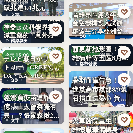
國防預算
破兆達1.1兆元
♡
昨天 19:56
高雄專區滿週年58家
文字
「瘦瘦針」成「戒酒
金融機構投入試辦
金融政策
神器」？科學界揭開
♡
今天 15:00
羅達生分享亞洲資
醫藥新知
減重藥的「意外好
58
二十多年來首次全
產…
醫藥新知
處」…
面更新地形圖！高
♡
昨天 19:55
24
♡
都市發展
今天 15:00
雄楠梓等五區8月20
テレビ朝日がサン
都市發展
日上…
トリー「GREEN
AI廣告
DA・KA・RA」
文字
♡
暑期血庫告急！民
昨天 19:53
30
と…
進黨高市黨部8/9號
公益活動
♡
慈濟買疫苗遭詐10
今天 14:26
召捐血送愛心 黃
文字
億「上人曾察覺有
捷、…
詐騙爭議
異」？張景森揪2疑
♡
火車醫院重生！高
昨天 19:51
文字
點轟…
雄機廠華麗轉身
親子旅遊