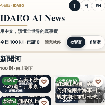
中
日
EN
今日版 · IDAEO
IDAEO AI News
用中文，讀懂全世界的真事實
今日 100 則 · 已讀
0
讀完就停
🎨
豐富
👵
簡潔
新聞河
100 則 · 由上到下
『野田クリの野望
～ゲーム天下統一
♡
♡
08/10
今天 08:10
許劍虹專欄：美國如
遊戲綜藝
への道～』東京ゲ
何打造兩岸海軍─抗
遊戲綜藝
兩岸海軍史
ームショ…
旗竿地は「通路幅」
戰末期海軍對琉球的
が命！価格以上に
2
20倍
♡
覬…
08/10