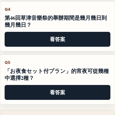
Q4
第46回草津音樂祭的舉辦期間是幾月幾日到
幾月幾日？
看答案
Q5
「お夜食セット付プラン」的宵夜可從幾種
中選擇2種？
看答案