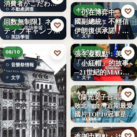
不動產調查
消費者がこだわる
不動產調查
♡
「仍在博弈中」 美
絶対条…
【英会話レッスン
今天 08:00
國副總統：不輕信
回数無制限】ネイ
57.4%
美伊關係
♡
08/10
英語學習
伊朗復供承諾，外
ティブキャンプ、
文字
英語學習
交、經…
レッスン…
文字
♡
♡
張冬凝觀點：美國
今天 08:00
08/10
「小紅帽」的故事
政治觀察
音樂祭情報
─21世紀的MAGA
文字
文字
有沒…
♡
今天 08:00
《陽光女子合唱團》
敗北！台灣近期最愛
國片聲量
國片TOP10冠軍是…
10,198
♡
李漢中觀點：法官
今天 07:30