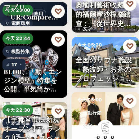
♡
奧地利藝術收藏家
今天 06:00
アプリ
5
♡
今天 23:00
的福爾摩沙樟腦踏
電商應用
「UR:Compare
樟腦史
查：《從世界史看
電商應用
＆…
文字
德意志帝…
文字
♡
今天 22:44
♡
今天 05:20
模型特集
全国のサウナ施設
活動招募
17
・熱波師・お茶の
BLDB、「動くエン
文字
プロフェッショナ
ジン模型」特集を
ル募集！…
公開。単気筒から
V8…
♡
今天 05:00
♡
今天 22:30
活動行銷
【宇都宮市に新規
新店開幕
文字
オープン】トラン
クルーム「スペラ
文字