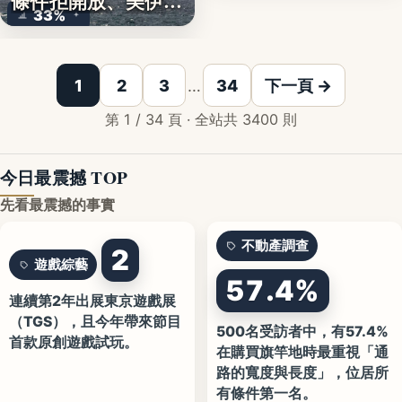
條件拒開放、美伊談
33%
判…
1
2
3
…
34
下一頁 →
第 1 / 34 頁 · 全站共 3400 則
今日最震撼 TOP
先看最震撼的事實
不動產調查
2
遊戲綜藝
57.4%
連續第2年出展東京遊戲展
（TGS），且今年帶來節目
500名受訪者中，有57.4%
首款原創遊戲試玩。
在購買旗竿地時最重視「通
路的寬度與長度」，位居所
有條件第一名。