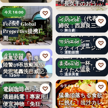
「…
「長久手のおう
文字
ち」が愛知…
株式会社青山メイ
♡
今天 16:00
ンランド（代表取
♡
今天 04:00
Forbes Global
不動產
舞台劇
締役：西原良三）
Properties提携1
舞台劇
特別協賛…
文字
MLB公式フォトエ
周…
ージェンシー「ゲ
文字
♡
今天 04:00
運動媒體
ッティイメージ
運動媒體
ズ」五十…
♡
湯上がりに、桃を
今天 15:59
蔣萬安稱「白海豚沒
まるごと一杯。ひ
2,430
陸警」不放颱風假
♡
今天 03:50
政治爭議
溫泉美食
ょうたん温泉「飲
吳思瑤轟洗巴威記憶
溫泉美食
135件
泉堂」、…
：…
14年
♡
今天 03:48
♡
電鍋咖啡色污垢不
今天 15:30
猛暑で落ちる食欲
清超耗電！專家用1
餐飲新品
省電清潔
に挑む！出汁カレ
便宜神物「免狂刷
文字
文字