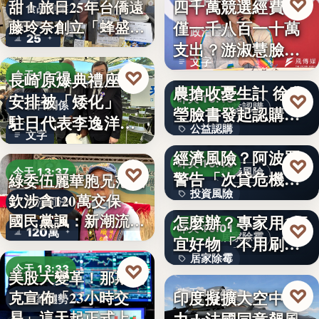
♡
四千萬競選經費，
昨天 19:17
甜！旅日25年台僑遠
食品創業
藤玲奈創立「蜂盛
僅一千八百一十萬
政治金流
25
貴…
支出？游淑慧臉書
文字
追問鄭：…
颱風來襲 五峰鄉果
♡
長崎原爆典禮座位
今天 13:37
農搶收憂生計 徐欣
安排被「矮化」
♡
昨天 19:15
台日關係
公益認購
瑩臉書發起認購水
駐日代表李逸洋缺
公益認購
梨行…
AI投資恐成下一個
文字
席抗議：…
經濟風險？阿波羅
文字
♡
昨天 19:10
♡
今天 13:37
投資風險
警告「次貸危機
綠委伍麗華胞兄范織
投資風險
式」逆轉…
牆壁反覆潮濕發霉
欽涉貪120萬交保
政治司法
國民黨諷：新潮流
怎麼辦？專家用1便
文字
♡
昨天 19:01
120萬
下…
居家除霉
宜好物「不用刷清
居家除霉
除陳年…
♡
今天 13:33
美股大變革！那斯達
文字
♡
印度擬擴大空中戰
昨天 18:45
克宣佈「23小時交
財經趨勢
易」這天起正式上