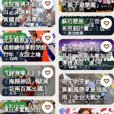
♡
政院擬將不副署藍
今天 14:14
「親子遊樂園」
文字
白「未來帳戶」？
開幕首日…
父親節送政策大禮！
政治
黃國昌：再專制也
蘇巧慧推「三世代爸
♡
昨天 19:49
文字
不該拿孩…
政治政策
爸照顧計畫」：從準
政治政策
爸…
♡
今天 14:00
北京觀察》以色列駐
50%
♡
昨天 19:44
成都總領事館閉館！
斷交19年又來台灣找
國際外交
12年「友誼之橋」
晶片！哥斯大黎加半
半導體
12年
為…
導體遇阻 連2年
19年
參…
♡
《經濟學人》剖析
今天 13:57
「海歸神話」破滅
♡
明天的天氣／白海
昨天 19:38
海歸就業
：花兩百萬出國留
豚颱風帶來最強風
颱風動態
文字
學，回國…
雨！全台天氣大轉
文字
變「豪雨…
♡
今天 13:39
讓日本驚豔的台灣甘