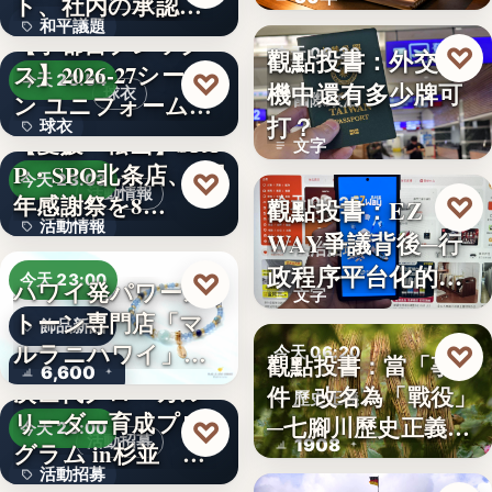
ト、社内の承認を
？
和平議題
経て始動
【宇都宮ブレック
♡
觀點投書：外交危
今天 06:30
ス】2026-27シーズ
86.6
♡
今天 23:54
機中還有多少牌可
球衣
ン ユニフォーム…
國際政治
打？
球衣
【愛媛・松山】SPA
文字
P・SPO北条店、2周
35%
♡
今天 23:03
活動情報
年感謝祭を8…
♡
觀點投書：EZ
今天 06:25
活動情報
WAY爭議背後─行
法治治理
政程序平台化的法
9
♡
今天 23:00
ハワイ発パワース
文字
治缺口
トーン専門店「マ
飾品新品
ルラニハワイ」よ
♡
今天 06:20
觀點投書：當「事
6,600
り、海を…
次世代グローカル
件」改名為「戰役」
歷史正義
リーダー育成プロ
─七腳川歷史正義不
♡
今天 23:00
活動招募
1908
グラム in杉並 募
能停…
活動招募
集中…
【海外向け】EC