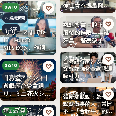
徐佳青不愧是簡舒
♡
08/10
文字
培的師父
娛樂新聞
♡
觀點投書：脫下制
今天 06:50
文字
'リリースまでD-
服後的挫敗——誰
警察家庭
1' i-dleの
來當「警察孩子」
文字
MIYEON、作詞
的保母？
に…
♡
今天 06:45
台灣銀行家》以數字
♡
08/10
探析並強化金融職涯
金融職涯
吸引力
【お盆イベント】
旅遊情報
30.97%
遊戯屋台や盆踊
文字
り、ミニ花火ショ
♡
今天 06:40
張慶瑞觀點：為什麼
ーなど～夏…
「移動型の原爆資料
默默做事的人，常比
職場觀察
館」プロジェク
不上「會吹牛」的人
♡
今天 23:59
和平議題
30年