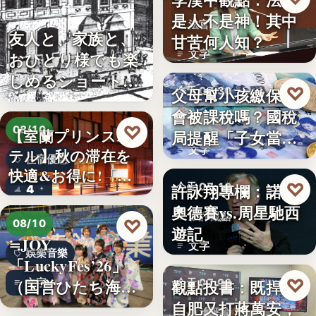
是人不是神！其中
法官過勞
友人と、家族と、
甘苦何人知？
文字
おひとり様でも楽
しめるショート・
♡
父母幫小孩繳保費
今天 07:30
コンサー…
會被課稅嗎？國稅
稅務理財
♡
08/10
【室蘭プリンスホ
局提醒「子女當要
文字
テル】秋の滞在を
保人」恐…
住宿優惠
快適&お得に!「じ
♡
許詠翔專欄：諾蘭
今天 07:10
4
ゃらん…
奧德賽vs.周星馳西
影評觀點
♡
08/10
遊記
≒JOY
文字
娛樂音樂
「LuckyFes’26」
♡
（国営ひたち海浜
觀點投書：既捍衛
文字
今天 07:00
公園…
自肥又打蔣萬安，
政治評論