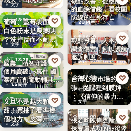
觀點投書：從墨西哥
文字
況別再吃
的血淚借鑑，看校園
教育社會
防線的生死存亡
♡
葡萄、藍莓表面的
今天 18:29
2014年
白色粉末是農藥嗎
食物知識
♡
今天 06:20
？洗掉反而不耐
觀點投書：人本承認
文字
放，「白霜…
調查傷害，何以護航
教育政策
濫訴制度？
♡
今天 18:29
29
國壽「睛智守護」3
個月賣破1.5萬件 國
高齡金融
♡
台灣心靈市場的擴
今天 06:00
泰產首創電動輔具…
1.5萬件
張─從課程到膜拜
社會觀察
：《信仰的暴力》
♡
文旦不是越大顆越
今天 18:27
文字
選摘（3…
甜！買柚子看準幾
水果挑選
♡
今天 06:00
個地方，皮薄汁多
張若昀陳偉霆輸了！
文字
不踩雷
保養最成功的85後陸
娛樂排行