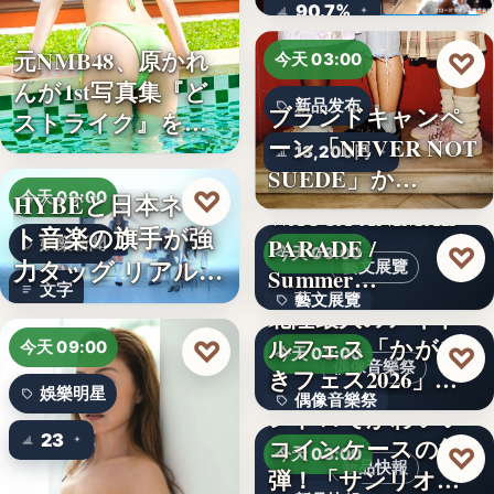
ロード…
90.7%
元NMB48、原かれ
♡
今天 03:00
んが1st写真集『ど
新品发布
ブランドキャンペ
ストライク』を…
ーン「NEVER NOT
13,200円
SUEDE」か…
♡
HYBEと日本ネッ
今天 09:00
WACCA ANIMAL
ト音楽の旗手が強
PARADE /
娛樂新聞
♡
今天 03:00
力タッグ リアル×
藝文展覽
Summer…
文字
バー…
藝文展覽
北陸最大のアイド
ルフェス「かがや
♡
3名
今天 09:00
♡
今天 03:00
偶像音樂祭
きフェス2026」第5
娛樂明星
偶像音樂祭
弾…
レトロでかわいい
23
コインケースの第2
47
♡
今天 03:00
新品快報
弾！「サンリオキ