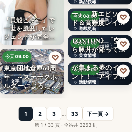
新品快報
ャラク…
『ソウルワーカ
ー』、新エピソー
400
♡
今天 03:00
「貝殻ビキニ」で
遊戲更新
ド＆高難度レイド
一世を風靡したレ
遊戲更新
を実装！新…
《豚丼屋
ジェンドが完全復
TONTON》「空か
文字
♡
今天 03:00
活武田久…
美食情報
ら豚丼が降ってき
美食情報
♡
た」が現実に…
アイプリのみんな
今天 09:00
が集まる夢のイベ
東京団地倉庫60周
文字
企業動態
♡
今天 03:00
活動情報
ント！「アイプリ
年 ～ステークホ
文字
活動情報
ワールド…
ルダーによろこば
れる…
＜OPEN＞折りた
文字
1
2
3
…
33
下一頁 →
第 1 / 33 頁 · 全站共 3253 則