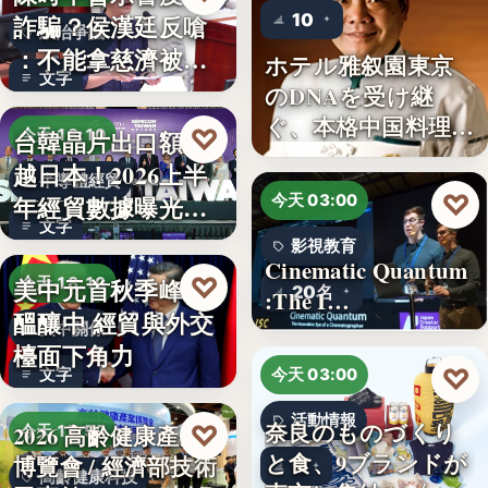
10
詐騙？侯漢廷反嗆
政治爭議
：不能拿慈濟被詐
ホテル雅叙園東京
文字
來洗白「…
のDNAを受け継
ぐ、本格中国料理店
♡
台韓晶片出口額超
今天 18:10
「万福…
越日本！2026上半
半導體經貿
♡
年經貿數據曝光：
今天 03:00
文字
台積…
影視教育
Cinematic Quantum
♡
美中元首秋季峰會
今天 18:10
20名
:The I…
醞釀中 經貿與外交
美中關係
檯面下角力
♡
文字
今天 03:00
活動情報
奈良のものづくり
♡
2026 高齡健康產業
今天 17:59
と食、9ブランドが
博覽會 / 經濟部技術
9
高齡健康科技