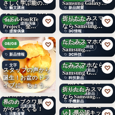
藝文講座
新品開賣
さしく学ぶ能の世
Samsung Galaxy…
藝文講座
新品開賣
界へ
＜ソフトバンク＞
7人組バーチャルア
折りたたみスマホ
イドルFouRTe
4.1
1,000円
♡
♡
08/08
今天 09:00
虛擬偶像
3C情報
ならSamsung…
Project、全…
虛擬偶像
3C情報
＜Samsung＞折り
たたみスマホなら
10
文字
♡
♡
08/08
今天 09:00
3C科技
Samsung…
新品情報
3C科技
＜ドコモ＞折りた
たみスマホなら
文字
文字
♡
今天 09:00
スタッフの声から
科技新品
Samsung G…
誕生！お盆のドラ
科技新品
＜楽天モバイル＞
イブに、ちょうど
折りたたみスマホ
文字
♡
今天 09:00
いい。「…
山口県宇部市に『世
手機新品
ならSamsung…
界のカブクワ展』
手機新品
♡
08/08
【愛媛を喰べた
活動展覽
がやってくる！
い】県公認キッチ
4.1
♡
活動展覽
今天 09:00