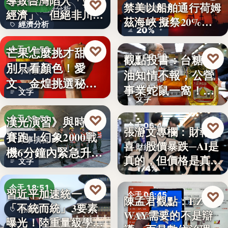
導致台灣陷入「雙速
♡
今天 18:54
禁美以船舶通行荷姆
國際能源
經濟分析
經濟」、但絕非川普
茲海峽 擬祭20%
經濟分析
所…
20%
貨…
40%
♡
芒果怎麼挑才甜？
今天 18:53
♡
觀點投書：台糖毒
今天 06:50
別只看顏色！愛
水果挑選
油知情不報，公營
食安風暴
文、金煌挑選秘訣
事業蛇鼠一窩！人
文字
曝光，買回…
文字
民何堪？
♡
漢光演習》與時間
今天 18:53
♡
今天 06:47
張瀞文專欄：財報報
賽跑！幻象2000戰
軍事演習
喜，股價暴跌─AI是
財經趨勢
機6分鐘內緊急升
真的，但價格是真
文字
空…
174%
的…
♡
今天 18:51
習近平加速統一？
♡
今天 06:45
陳孟君觀點：EZ
「不統而統」3要素
兩岸政治
WAY需要的不是辯
數位治理
曝光！陸重量級學者