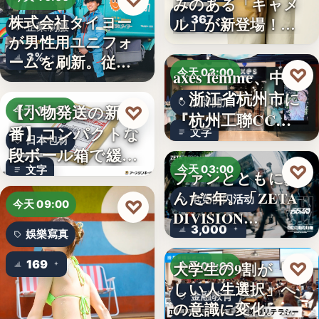
♡
みのある「キャメ
株式会社タイヨー
367
ル」が新登場！毎
企業制服
が男性用ユニフォ
日…
3%
ームを刷新。従来
♡
axes femme、中国
今天 03:00
の男女兼…
・浙江省杭州市に
品牌開店
【小物発送の新定
♡
今天 15:10
『杭州工聯CC…
番】コンパクトな
文字
日本包材
段ボール箱で緩衝
♡
今天 03:00
文字
材の節約…
ファンとともに歩
んだ5年。「ZETA
电竞快闪活动
♡
今天 09:00
DIVISION…
3,000
娛樂寫真
169
♡
大学生の9割が「正
今天 03:00
しい人生選択」へ
金融教育
の意識に変化。ブ