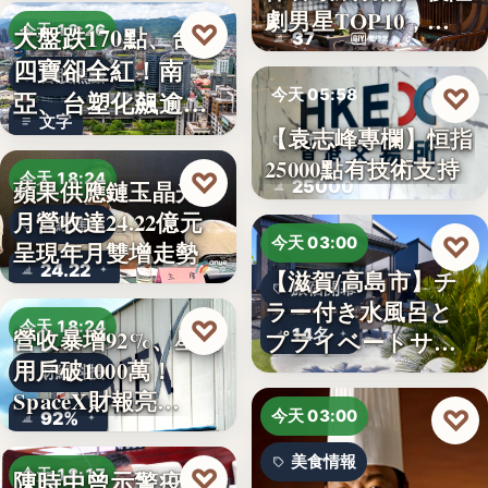
劇男星TOP10，…
♡
大盤跌170點、台塑
今天 18:26
37
四寶卻全紅！南
台股焦點
♡
今天 05:58
亞、台塑化飆逾
文字
5%，背…
【袁志峰專欄】恒指
股市分析
25000點有技術支持
♡
今天 18:24
25000
蘋果供應鏈玉晶光7
月營收達24.22億元
財經焦點
♡
今天 03:00
呈現年月雙增走勢
24.22
【滋賀/高島市】チ
旅宿開幕
ラー付き水風呂と
♡
今天 18:24
14名
營收暴增92%、星鏈
プライベートサウ
用戶破1000萬！
ナを楽…
財經科技
SpaceX財報亮…
♡
今天 03:00
92%
美食情報
♡
陳時中曾示警疫苗
今天 18:17