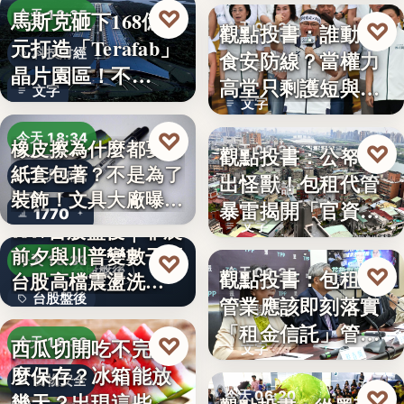
♡
馬斯克砸下168億美
今天 18:35
♡
觀點投書：誰動了
今天 06:30
元打造「Terafab」
科技財經
食安防線？當權力
時事評論
晶片園區！不…
高堂只剩護短與卸
文字
文字
責
♡
今天 18:34
橡皮擦為什麼都要用
♡
觀點投書：公帑養
今天 06:30
紙套包著？不是為了
文具知識
出怪獸！包租代管
時事評論
裝飾！文具大廠曝重
暴雷揭開「官資共
1770
要…
0807台股盤後｜非農
文字
生」的制…
前夕與川普變數干擾
♡
今天 18:33
♡
台股盤後
觀點投書：包租代
今天 06:25
台股高檔震盪洗…
台股盤後
管業應該即刻落實
租賃政策
「租金信託」管理
170.79
♡
西瓜切開吃不完怎
今天 18:30
文字
制度！才…
麼保存？冰箱能放
食物安全
♡
今天 06:20
幾天？出現這些狀