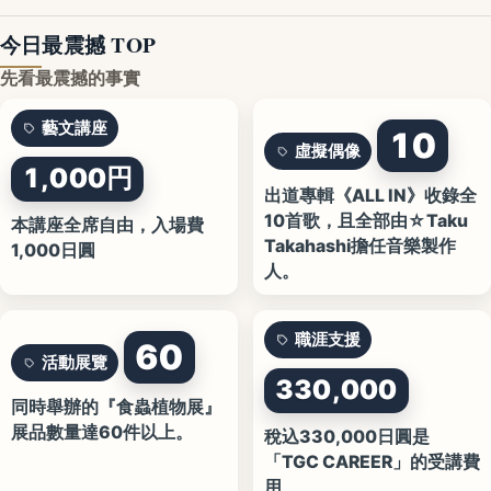
今日最震撼 TOP
先看最震撼的事實
藝文講座
10
虛擬偶像
1,000円
出道專輯《ALL IN》收錄全
10首歌，且全部由☆Taku
本講座全席自由，入場費
Takahashi擔任音樂製作
1,000日圓
人。
職涯支援
60
活動展覽
330,000
同時舉辦的『食蟲植物展』
展品數量達60件以上。
稅込330,000日圓是
「TGC CAREER」的受講費
用