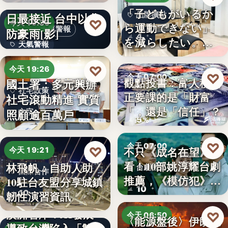
段階…
颱風白海豚8日及9
「子どもがいるか
日最接近 台中以北
品牌擴點
♡
今天 19:36
ら運動できない」
天氣警報
防豪雨[影]
4
を減らしたい。埼
天氣警報
玉県戸田…
文字
♡
今天 19:26
♡
今天 07:00
觀點投書：富人稅真
國土署：多元興辦
社宅政策
正要課的是「財富
社宅滾動精進 實質
財經評論
「，還是「信任」？
照顧逾百萬戶
文字
5%
♡
今天 07:00
♡
不只《成名在望》好
今天 19:21
看！10部姚淳耀台劇
林飛帆：自助人助
台劇推薦
國際合作
推薦，《模仿犯》
10駐台友盟分享城鎮
10
變…
10
韌性演習資訊
澳洲智庫：AI發展
♡
今天 06:50
〈能源盤後〉伊朗擬