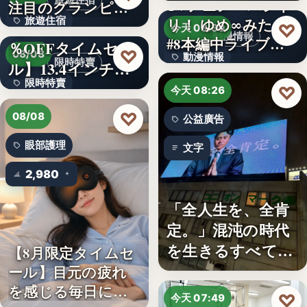
旅遊住宿
TVアニメ「バンド
注目のグランピン
旅遊住宿
リ！ ゆめ∞みた」
グ施設…
【アマゾン30
♡
今天 08:30
動漫情報
#8本編中ライブ映
％OFFタイムセー
10
♡
08/08
動漫情報
像…
限時特賣
ル】13.4インチ大
限時特賣
画面…
19,800円
♡
今天 08:26
文字
♡
08/08
公益廣告
眼部護理
文字
2,980
「全人生を、全肯
定。」混沌の時代
を生きるすべての
【8月限定タイムセ
人へ贈る…
ール】目元の疲れ
を感じる毎日に。3
♡
今天 07:49