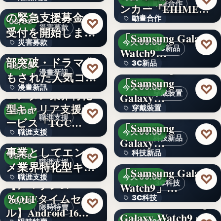
令和8年熊本地震へ
動畫合作
ンカー『EHIMEみ
の緊急支援募金の
60
動畫合作
きゃん…
＜OPEN＞
♡
08/08
災害募款
受付を開始しまし
「Samsung Galaxy
108
♡
災害募款
今天 09:00
た
シリーズ累計40万
3C新品
Watch9…
部突破・ドラマ化
文字
3C新品
＜Samsung＞
♡
08/08
漫畫新訊
もされた人気コミ
「Samsung
文字
♡
漫畫新訊
今天 09:00
ック！…
エンタメ業界特化
穿戴裝置
Galaxy…
型キャリア支援サ
文字
穿戴裝置
＜ソフトバンク＞
♡
08/08
職涯支援
ービス「TGC…
「Samsung
文字
♡
職涯支援
今天 09:00
W TOKYO、新規
科技新品
Galaxy…
事業としてエンタ
330,000
科技新品
＜ドコモ＞
♡
08/08
職涯支援
メ業界特化型キャ
「Samsung Galaxy
文字
♡
職涯支援
今天 09:00
リア…
【アマゾン37
3C科技
Watch9」…
％OFFタイムセー
文字
3C科技
＜au＞「Samsung
♡
08/08
限時特賣
ル】Android 16…
Galaxy Watch9」
文字