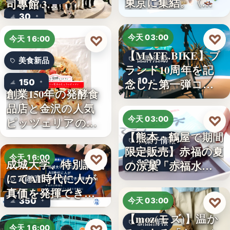
東京に集結。〈…
司專館 3…
30
♡
♡
今天 03:00
今天 16:00
【MATE.BIKE】ブ
品牌活動
美食新品
ランド10周年を記
10
念した第一弾コ…
150
創業150年の発酵食
品店と金沢の人気
♡
今天 03:00
ピッツェリアのコ
【熊本・鶴屋で期間
ラボ…
和菓子情報
限定販売】赤福の夏
♡
今天 16:00
成城大学、特別講義
1,200
の涼菓「赤福水よ
にてAI時代に人が
うか…
AI教育
真価を発揮できる
♡
350
今天 03:00
理由…
【moz(モズ)】温か
新品情報
今天 16:00