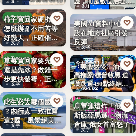
護，而是數位治理的
3
朱衛…
3月
升…
♡
柿子買回家硬梆梆
今天 18:47
♡
美國AI資料中心建
今天 06:40
怎麼辦？不用苦等
生活知識
設在地方社區引發
社會反彈
好幾天，正確催熟
反彈
文字
方法一次…
文字
♡
草莓買回家要先洗
今天 18:42
♡
今天 06:31
〈美股盤後〉油價走
還是先冰？做錯一
食物保存
高拖累 標普收黑 道
美股財經
步更快發霉，正確
瓊跌逾450點終結…
文字
保存方式…
464.02
♡
此生必去哪個國家
今天 18:40
♡
烏軍連環炸「俄羅
今天 06:30
？內行人一致推薦
旅遊推薦
斯版亞馬遜」物流
俄烏戰爭
這2國「風景絕美、
倉庫 俄女首富怒了
文字
美食好…
文字