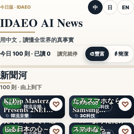
中
日
EN
今日版 · IDAEO
IDAEO AI News
用中文，讀懂全世界的真事實
今日 100 則 · 已讀
0
讀完就停
🎨
豐富
👵
簡潔
新聞河
100 則 · 由上到下
K*Pop Masterz
たみスマホなら
♡
♡
08/08
今天 09:00
韓流音樂
3C科技
Presents 2NE1…
Samsung…
韓流音樂
3C科技
見て、知って、感
＜au＞折りたたみ
じる日本の心～や
スマホなら
文字
文字
♡
♡
08/08
今天 09:00