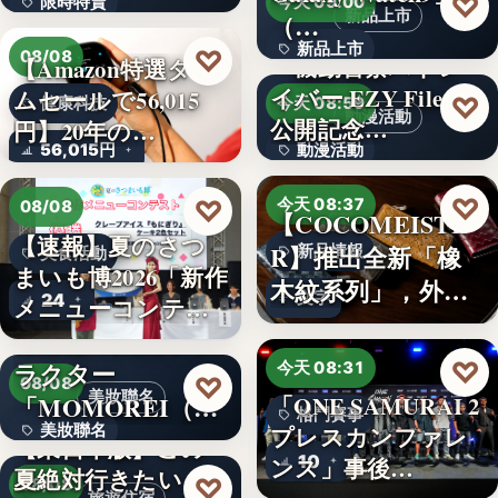
♡
限時特賣
今天 09:00
新品上市
（…
15,800円
新品上市
♡
08/08
『機動警察パトレ
【Amazon特選タイ
イバー EZY File 2』
ムセールで56,015
文字
♡
健康科技
今天 08:59
動漫活動
公開記念…
円】20年の…
56,015円
動漫活動
3,000円
♡
♡
今天 08:37
08/08
【COCOMEISTE
【速報】夏のさつ
R】推出全新「橡
新品情報
美食活動
まいも博2026「新作
木紋系列」，外層
文字
24
メニューコンテス
採…
ト…
韓国発の人気キャ
♡
ラクター
今天 08:31
♡
08/08
美妝聯名
「MOMOREI（モ
「ONE SAMURAI 2
格鬥賽事
美妝聯名
プレスカンファレ
モレイ）」が…
【東日本版】この
10
ンス」事後…
夏絶対行きたい！
文字
♡
08/08