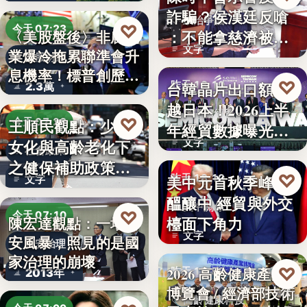
詐騙？侯漢廷反嗆
政治爭議
♡
今天 07:23
：不能拿慈濟被詐
〈美股盤後〉非農就
文字
業爆冷拖累聯準會升
來洗白「…
美股財經
息機率！標普創歷史
♡
台韓晶片出口額超
昨天 18:10
2.3萬
新…
越日本！2026上半
半導體經貿
♡
王順民觀點：少子
今天 07:20
年經貿數據曝光：
女化與高齡老化下
文字
台積…
社會政策
之健保補助政策的
♡
美中元首秋季峰會
昨天 18:10
文字
解構、重…
醞釀中 經貿與外交
美中關係
♡
今天 07:10
檯面下角力
陳宏達觀點：一場食
文字
安風暴，照見的是國
食安治理
家治理的崩壞
♡
2026 高齡健康產業
昨天 17:59
2013年
博覽會 / 經濟部技術
高齡健康科技