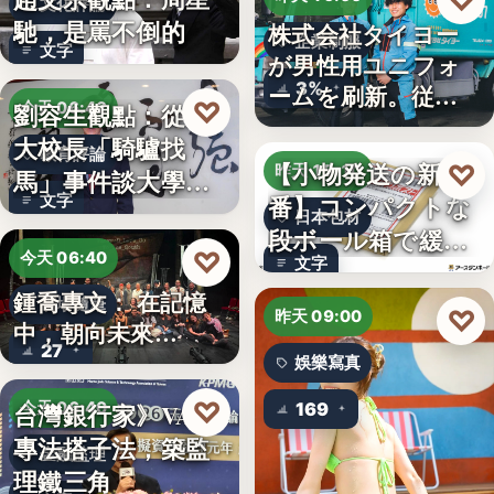
♡
文化評論
馳，是罵不倒的
株式会社タイヨー
企業制服
文字
が男性用ユニフォ
3%
ームを刷新。従来
♡
劉容生觀點：從清
今天 06:42
の男女兼…
大校長「騎驢找
教育評論
【小物発送の新定
♡
昨天 15:10
馬」事件談大學治
番】コンパクトな
文字
理與領導倫…
日本包材
段ボール箱で緩衝
♡
今天 06:40
文字
材の節約…
鍾喬專文： 在記憶
劇場隨筆
♡
昨天 09:00
中，朝向未來…
27
娛樂寫真
♡
台灣銀行家》VASP
今天 06:40
169
專法搭子法，築監
金融監理
理鐵三角