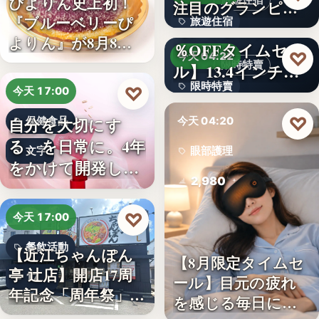
ぴよりん史上初！
旅遊住宿
注目のグランピン
『ブルーベリーぴ
旅遊住宿
グ施設…
【アマゾン30
よりん』が8月8日
％OFFタイムセー
10
♡
今天 04:22
「ブル…
限時特賣
ル】13.4インチ大
限時特賣
画面…
♡
今天 17:00
文字
♡
自分を大切にす
保健食品
今天 04:20
る、を日常に。4年
文字
眼部護理
をかけて開発した
2,980
女性のた…
♡
今天 17:00
餐飲活動
【近江ちゃんぽん
【8月限定タイムセ
亭 辻店】開店17周
17
ール】目元の疲れ
年記念「周年祭」開
を感じる毎日に。3
催…