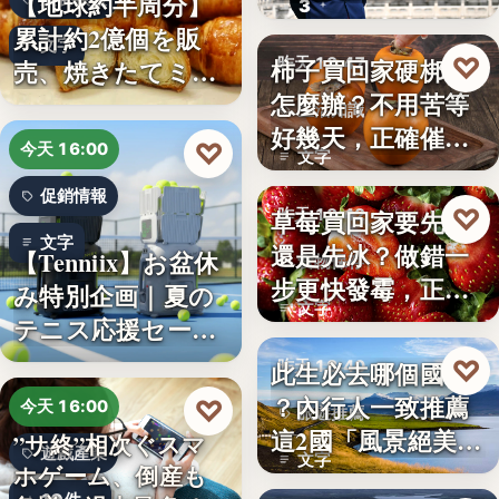
【地球約半周分】
3
朱衛…
累計約2億個を販
文字
♡
柿子買回家硬梆梆
売、焼きたてミニ
昨天 18:47
怎麼辦？不用苦等
クロワッ…
生活知識
好幾天，正確催熟
♡
今天 16:00
文字
方法一次…
促銷情報
♡
草莓買回家要先洗
昨天 18:42
文字
還是先冰？做錯一
【Tenniix】お盆休
食物保存
步更快發霉，正確
み特別企画｜夏の
文字
保存方式…
テニス応援セー
ル…
♡
此生必去哪個國家
昨天 18:40
？內行人一致推薦
♡
今天 16:00
旅遊推薦
這2國「風景絕美、
”サ終”相次ぐスマ
遊戲產業
文字
美食好…
ホゲーム、倒産も