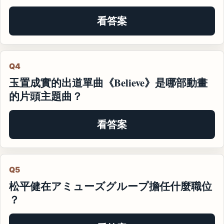
看答案
Q4
玉置成實的出道單曲《Believe》是哪部動畫
的片頭主題曲？
看答案
Q5
松平健在アミューズグループ擔任什麼職位
？