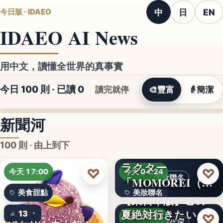
中
日
EN
今日版 · IDAEO
IDAEO AI News
用中文，讀懂全世界的真事實
今日 100 則 · 已讀
0
讀完就停
🎨
豐富
👵
簡潔
新聞河
100 則 · 由上到下
ラクター
♡
♡
今天 17:00
今天 04:24
美妝聯名
「MOMOREI（モ
美食甜點
美妝聯名
モレイ）」が…
【東日本版】この
夏絶対行きたい！
13
文字
♡
今天 04:23