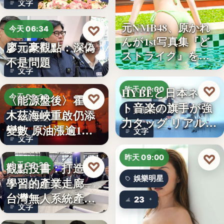
文字
元NMB48、原かれ
♡
今天 06:34
んが1st写真集『ど
廖元豪觀點：深偽
法律觀點
ストライク』を…
不是問題
文字
♡
HYBEと日本ネッ
昨天 09:00
♡
〈能源盤後〉霍爾
今天 06:30
ト音楽の旗手が強
娛樂新聞
木茲海峽重啟仍添
能源財經
力タッグ リアル×
變數 原油漲逾1%
文字
バー…
文字
但周…
♡
昨天 09:00
♡
觀點投書：打造會
今天 06:30
娛樂明星
學習的產業走廊─
產業戰略
台灣無人系統產業
23
文字
需要的是…