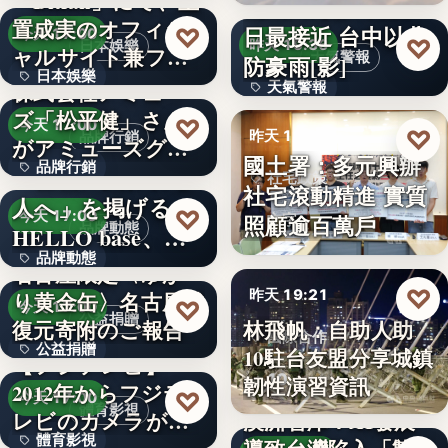
「Bitfan」にて、玉
段階…
颱風白海豚8日及9
置成実のオフィシ
日最接近 台中以北
♡
今天 17:00
♡
昨天 19:36
日本娛樂
ャルサイト兼フ
天氣警報
防豪雨[影]
日本娛樂
ァ…
株式会社アミュー
天氣警報
ズ「松平健」さん
730円
♡
今天 17:00
文字
♡
昨天 19:26
品牌行銷
がアミューズグル
國土署：多元興辦
品牌行銷
ープ ス…
「社長に買われる
社宅政策
社宅滾動精進 實質
人へ」を掲げる
1,200億円
♡
今天 17:00
照顧逾百萬戶
文字
品牌動態
HELLO base、創
品牌動態
業…
名古屋限定〈ゆか
♡
昨天 19:21
り黄金缶〉名古屋城
文字
♡
今天 17:00
公益捐贈
林飛帆：自助人助
復元寄附のご報告
國際合作
公益捐贈
10駐台友盟分享城鎮
【フジテレビ】
10
韌性演習資訊
2012年からフジテ
4,550,085
♡
今天 17:00
體育影視
レビのカメラが追
澳洲智庫：AI發展
體育影視