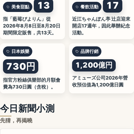
13
17
美食甜點
餐飲活動
指「藍莓ぴよりん」從
近江ちゃんぽん亭 辻店迎來
2026年8月8日至8月20日
開店17週年，因此舉辦紀念
期間限定販售，共13天。
活動。
日本娛樂
品牌行銷
730円
1,200億円
アミューズ公司2026年營
指官方粉絲俱樂部的月額會
收預估值為1,200億日圓
費為730日圓（含稅）。
今日新聞小測
先猜，再揭曉