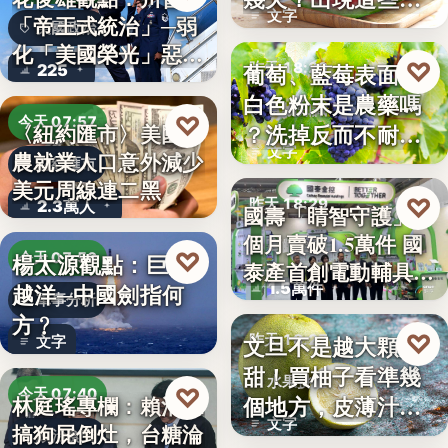
文字
「帝王式統治」─弱
況別再吃
美國政治
化「美國榮光」惡化
♡
葡萄、藍莓表面的
昨天 18:29
225
「民…
白色粉末是農藥嗎
食物知識
♡
今天 07:57
？洗掉反而不耐
〈紐約匯市〉美國非
文字
農就業人口意外減少
放，「白霜…
財經匯市
美元周線連二黑
♡
昨天 18:29
2.3萬人
國壽「睛智守護」3
個月賣破1.5萬件 國
高齡金融
♡
楊太源觀點：巨浪
今天 07:50
泰產首創電動輔具…
1.5萬件
越洋─中國劍指何
軍事分析
方﹖
♡
文旦不是越大顆越
昨天 18:27
文字
甜！買柚子看準幾
水果挑選
♡
今天 07:40
個地方，皮薄汁多
林庭瑤專欄：賴清德
文字
搞狗屁倒灶，台糖淪
不踩雷
政治食安