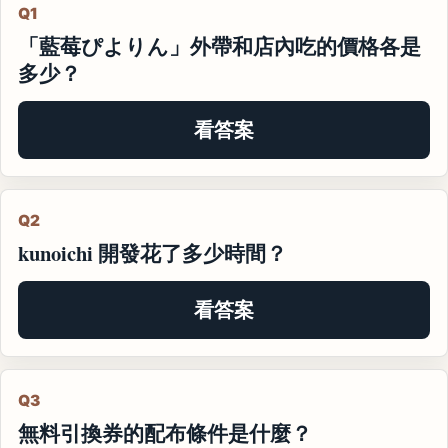
Q1
「藍莓ぴよりん」外帶和店內吃的價格各是
多少？
看答案
Q2
kunoichi 開發花了多少時間？
看答案
Q3
無料引換券的配布條件是什麼？