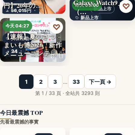
Galaxy Watch9」
文字
円】20年の…
♡
昨天 09:00
新品上市
（…
56,015円
新品上市
♡
今天 04:27
文字
【速報】夏のさつ
美食活動
まいも博2026「新作
24
メニューコンテス
ト…
韓国発の人気キャ
1
2
3
…
33
下一頁 →
第 1 / 33 頁 · 全站共 3293 則
今日最震撼 TOP
先看最震撼的事實