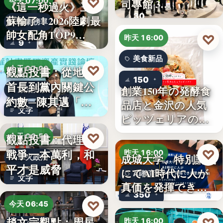
♡
司專館 3…
今天 07:00
《這一秒過火》王籽
30
蘇輸了！2026陸劇最
影劇榜單
帥女配角TOP9…
♡
昨天 16:00
9
美食新品
♡
觀點投書：從地方
今天 07:00
150
首長到黨內關鍵公
創業150年の発酵食
政治分析
約數─陳其邁「被
品店と金沢の人気
文字
組閣」背…
ピッツェリアのコ
ラボ…
♡
觀點投書：代理人
今天 06:50
戰爭一本萬利，和
♡
昨天 16:00
成城大学、特別講義
軍火政治
平才是威脅
にてAI時代に人が
AI教育
文字
真価を発揮できる
350
理由…
♡
今天 06:45
趙文宗觀點：周星
昨天 16:00