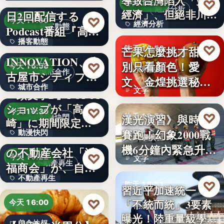
い続け…
俳優・高橋健介が1
導致台灣陷入「雙速
♡
昨天 18:54
經濟分析
經濟」、但絕非川普
日2回配信する
99
♡
今天 17:00
經濟分析
所…
播客動態
Podcast番組『高
播客動態
橋…
NEXT
40%
♡
芒果怎麼挑才甜？
昨天 18:53
INNOVATION、名
文字
別只看顏色！愛
♡
今天 16:58
水果挑選
城市合作
古屋市シティプロ
文、金煌挑選秘訣
城市合作
モーシ…
文字
『頭文字D』POPUP
曝光，買回…
ショップが「高
文字
♡
今天 16:30
♡
漢光演習》與時間
昨天 18:53
動漫快閃
崎」に期間限定で
賽跑！幻象2000戰
動漫快閃
登場…
1970年創業の長崎
軍事演習
機6分鐘內緊急升
の不動産会社「浜
366
♡
今天 16:22
文字
空…
不動產再生
福商会」が、自ら
不動產再生
再生…
♡
昨天 18:51
習近平加速統一？
文字
♡
「不統而統」3要素
今天 16:00
兩岸政治
曝光！陸重量級學者
美食快報