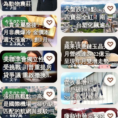
為動物農莊
♡
大盤跌170點、台塑
昨天 18:26
7倍
四寶卻全紅！南
台股焦點
♡
今天 07:32
亞、台塑化飆逾
〈貴金屬盤後〉美7
文字
月非農爆冷 金價本
5%，背…
貴金屬
週大漲逾7%創1月
♡
昨天 18:24
2.3萬人
蘋果供應鏈玉晶光7
來…
月營收達24.22億元
財經焦點
♡
美聯準會獨立性再
今天 07:30
呈現年月雙增走勢
24.22
受挑戰 川普重提房
財經政治
貸爭議 重啟撤換庫
♡
昨天 18:24
文字
營收暴增92%、星鏈
克程…
用戶破1000萬！
財經科技
♡
今天 07:30
張姮燕觀點：高雄已
SpaceX財報亮…
92%
是國際機場，卻仍缺
航空政策
匹配的航網與接駁
♡
陳時中曾示警疫苗
昨天 18:17
697萬