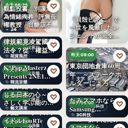
♡
今天 06:25
觀點投書：別讓法治
為情緒殉葬─評詹長
食安法治
「貝殻ビキニ」で
權教授「台糖該不該
一世を風靡したレ
24
觀點投書：公會自
通…
ジェンドが完全復
律規範竟凌駕國家
活武田久…
♡
今天 06:20
期貨風控
法令？從「權益
♡
昨天 09:00
期貨風控
數」定義看…
東京団地倉庫60周
K*Pop Masterz
企業動態
文字
♡
今天 04:44
年 ～ステークホ
韓流音樂
Presents 2NE1…
文字
ルダーによろこば
韓流音樂
見て、知って、感
れる…
＜OPEN＞折りた
じる日本の心～や
文字
♡
今天 04:39
たみスマホなら
藝文講座
さしく学ぶ能の世
♡
昨天 09:00
3C科技
Samsung…
藝文講座
界へ
7人組バーチャルア
3C科技
＜au＞折りたたみ
イドルFouRTe
1,000円
♡
今天 04:36
虛擬偶像
スマホなら
文字