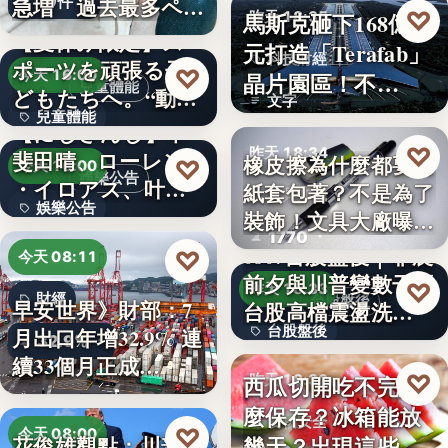
10件
急増 過去最多ペー
♡
馬斯克砸下168億美
昨天 18:35
スで…
【夏休み限定】ス
元打造「Terafab」
科技財經
ポーツを頑張る子
♡
今天 16:00
晶片園區！不…
兒童體能
どもたちへ。“動け
文字
兒童體能
る身体…
【にじさんじ】甲
♡
昨天 18:34
斐田晴、ローレン
0円
橡皮擦為什麼都要用
♡
今天 16:00
娛樂公告
・イロアス、叶ワ
紙套包著？不是為了
文具知識
娛樂公告
ンマンラ…
裝飾！文具大廠曝重
1770
要…
30
0807台股盤後｜非農
♡
今天 08:11
前夕與川普變數干擾
♡
昨天 18:33
財經
台股盤後
早安世界》財部：7
台股高檔震盪洗…
台股盤後
月出口年增32.9% 連
32.9%
續33個月正成…
170.79
♡
西瓜切開吃不完怎
昨天 18:30
麼保存？冰箱能放
食物安全
♡
今天 08:00
幾天？出現這些狀
花俊雄觀點：川普