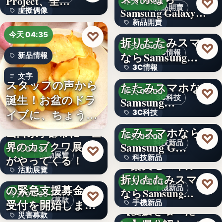
Project、全…
♡
昨天 09:00
新品開賣
Samsung Galaxy…
虛擬偶像
新品開賣
＜ソフトバンク＞
10
♡
今天 04:35
折りたたみスマホ
4.1
♡
昨天 09:00
3C情報
ならSamsung…
新品情報
3C情報
＜Samsung＞折り
文字
スタッフの声から
たたみスマホなら
文字
♡
昨天 09:00
誕生！お盆のドラ
3C科技
Samsung…
イブに、ちょうど
3C科技
＜ドコモ＞折りた
いい。「…
たみスマホなら
山口県宇部市に『世
文字
♡
昨天 09:00
科技新品
界のカブクワ展』
Samsung G…
♡
今天 04:31
活動展覽
がやってくる！
科技新品
＜楽天モバイル＞
活動展覽
令和8年熊本地震へ
折りたたみスマホ
文字
♡
昨天 09:00
の緊急支援募金の
手機新品
60
ならSamsung…
♡
今天 04:30
災害募款
受付を開始しまし
手機新品
【愛媛を喰べた
災害募款
た
シリーズ累計40万