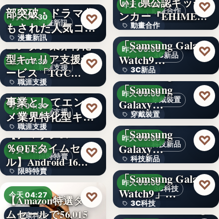
い】県公認キッチ
4.1
♡
昨天 09:00
部突破・ドラマ化
動畫合作
ンカー『EHIMEみ
文字
♡
今天 04:30
漫畫新訊
もされた人気コミ
動畫合作
きゃん…
＜OPEN＞
漫畫新訊
ック！…
「Samsung Galaxy
エンタメ業界特化
108
♡
昨天 09:00
3C新品
型キャリア支援サ
Watch9…
文字
♡
今天 04:30
職涯支援
ービス「TGC…
3C新品
＜Samsung＞
職涯支援
W TOKYO、新規
「Samsung
文字
♡
昨天 09:00
事業としてエンタ
穿戴裝置
Galaxy…
330,000
♡
今天 04:30
職涯支援
メ業界特化型キャ
穿戴裝置
＜ソフトバンク＞
職涯支援
リア…
「Samsung
【アマゾン37
文字
♡
昨天 09:00
科技新品
％OFFタイムセー
Galaxy…
文字
♡
今天 04:29
限時特賣
ル】Android 16…
科技新品
＜ドコモ＞
限時特賣
「Samsung Galaxy
文字
♡
昨天 09:00
3C科技
Watch9」…
15,800円
♡
今天 04:27
【Amazon特選タイ
3C科技
＜au＞「Samsung
ムセールで56,015
健康科技