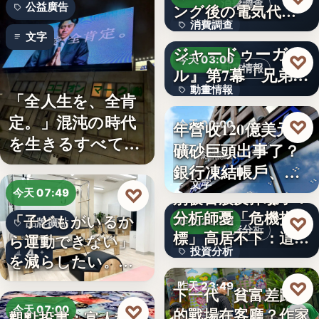
消費調查
公益廣告
ング後の電気代削
消費調查
減の実感…
TVアニメ『天幕の
文字
ジャードゥーガ
40%
♡
今天 03:00
動畫情報
ル』第7幕「兄弟」
動畫情報
あらす…
「全人生を、全肯
定。」混沌の時代
文字
♡
年營收120億美元鐵
今天 00:00
を生きるすべての
礦砂巨頭出事了？
財經焦點
人へ贈る…
銀行凍結帳戶、礦
文字
商急…
♡
今天 07:49
別被台股反彈騙了？
分析師憂「危機指
「子どもがいるか
♡
昨天 23:59
品牌擴點
投資分析
標」高居不下：這次
ら運動できない」
投資分析
4
一殺…
を減らしたい。埼
玉県戸田…
4.63%
♡
昨天 23:49
下一代「貧富差距」
♡
今天 07:00
的戰場在客廳？作家
觀點投書：富人稅真
親子教養