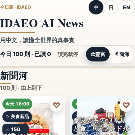
中
日
EN
今日版 · IDAEO
IDAEO AI News
用中文，讀懂全世界的真事實
今日 100 則 · 已讀
0
讀完就停
🎨
豐富
👵
簡潔
新聞河
100 則 · 由上到下
♡
♡
今天 16:00
今天 03:00
美食新品
活動情報
奈良のものづくり
と食、9ブランドが
150
9