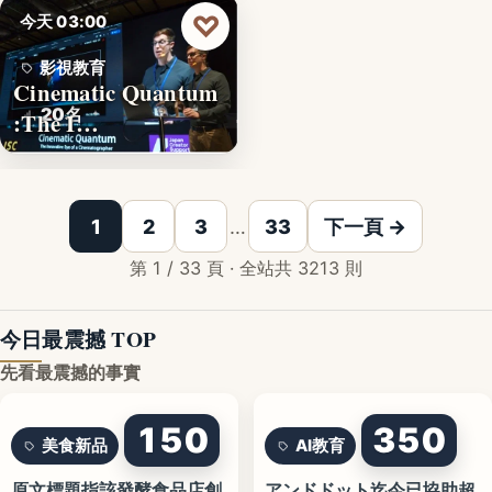
♡
今天 03:00
影視教育
Cinematic Quantum
20名
:The I…
1
2
3
…
33
下一頁 →
第 1 / 33 頁 · 全站共 3213 則
今日最震撼 TOP
先看最震撼的事實
150
350
美食新品
AI教育
原文標題指該發酵食品店創
アンドドット迄今已協助超