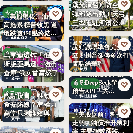
♡
漢光演習》防空飛
昨天 23:13
彈部隊出動！天弓
♡
今天 06:31
〈美股盤後〉油價走
軍事演習
三型進駐河濱公
高拖累 標普收黑 道
美股財經
文字
園 實地探…
瓊跌逾450點終結…
464.02
♡
昨天 23:05
說好讓聯準會完全獨
♡
烏軍連環炸「俄羅
今天 06:30
立！川普卻傳多次打
財經政治
電話給華許
斯版亞馬遜」物流
俄烏戰爭
5月
倉庫 俄女首富怒了
AI界價格屠夫不殺
文字
了？DeepSeek罕見
♡
昨天 22:51
科技財經
預告API「大…
♡
觀點投書：誰動了
今天 06:30
科技財經
食安防線？當權力
時事評論
0.02
♡
昨天 22:42
高堂只剩護短與卸
〈美股盤前〉科技股
文字
責
走弱、油價推升殖利
美股財經
率 主要指數漲跌互