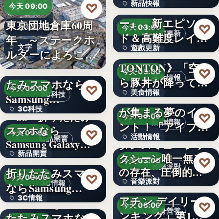
新品快報
♡
ャラク…
『ソウルワーカ
今天 09:00
ー』、新エピソー
東京団地倉庫60周
400
♡
企業動態
今天 03:00
遊戲更新
ド＆高難度レイド
年 ～ステークホ
文字
遊戲更新
を実装！新…
《豚丼屋
ルダーによろこば
TONTON》「空か
れる…
＜OPEN＞折りた
文字
♡
今天 03:00
美食情報
ら豚丼が降ってき
たみスマホなら
♡
今天 09:00
美食情報
た」が現実に…
アイプリのみんな
3C科技
Samsung…
が集まる夢のイベ
3C科技
文字
＜au＞折りたたみ
♡
今天 03:00
活動情報
ント！「アイプリ
スマホなら
文字
♡
今天 09:00
活動情報
ワールド…
新品開賣
Samsung Galaxy…
ダンスミュージッ
新品開賣
＜ソフトバンク＞
クシーン唯一無二
文字
♡
今天 03:00
音樂派對
の存在、圧倒的な
折りたたみスマホ
4.1
♡
今天 09:00
音樂派對
カリスマ…
【楽天市場「クレ
3C情報
ならSamsung…
アチン デイリーラ
3C情報
＜Samsung＞折り
5
♡
今天 03:00
健身營養
ンキング」第1位
たたみスマホなら
文字