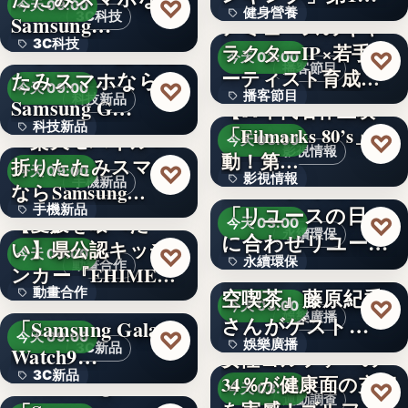
♡
今天 09:00
健身營養
獲得(…
3C科技
Samsung…
アミューズのキャ
3C科技
＜ドコモ＞折りた
ラクターIP×若手ア
文字
♡
今天 03:00
播客節目
ーティスト育成コ
たみスマホなら
文字
♡
今天 09:00
播客節目
ンテ…
科技新品
Samsung G…
【80年代名作上映
科技新品
「Filmarks 80’s」始
36年
＜楽天モバイル＞
♡
今天 03:00
影視情報
動！第…
折りたたみスマホ
文字
♡
今天 09:00
影視情報
エコスタイル、
手機新品
ならSamsung…
「リユースの日」
手機新品
40
【愛媛を喰べた
♡
今天 03:00
永續環保
に合わせリユース
い】県公認キッチ
4.1
♡
今天 09:00
永續環保
文化の普及…
interfm『Runeの星
動畫合作
ンカー『EHIMEみ
空喫茶』藤原紀香
動畫合作
きゃん…
＜OPEN＞
文字
♡
今天 03:00
娛樂廣播
さんがゲスト…
「Samsung Galaxy
108
♡
今天 09:00
娛樂廣播
3C新品
Watch9…
女性ゴルファーの
3C新品
＜Samsung＞
34％が健康面の充実
文字
♡
今天 03:00
運動調查