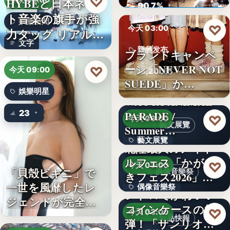
♡
HYBEと日本ネッ
今天 09:00
ロード…
90.7%
ト音楽の旗手が強
娛樂新聞
♡
今天 03:00
力タッグ リアル×
文字
バー…
新品发布
ブランドキャンペ
ーン「NEVER NOT
♡
今天 09:00
13,200円
SUEDE」か…
娛樂明星
WACCA ANIMAL
23
PARADE /
♡
今天 03:00
藝文展覽
Summer…
藝文展覽
北陸最大のアイド
ルフェス「かがや
3名
♡
今天 03:00
「貝殻ビキニ」で
偶像音樂祭
きフェス2026」第5
一世を風靡したレ
偶像音樂祭
弾…
レトロでかわいい
ジェンドが完全復
コインケースの第2
47
♡
今天 03:00
活武田久…
新品快報
弾！「サンリオキ