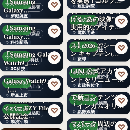
を実感！ゴルフを
「Samsung
文字
♡
今天 09:00
運動調查
始め…
穿戴裝置
Galaxy…
映画の幕開けを告
穿戴裝置
＜ソフトバンク＞
げる“あの映像”が
34%
♡
今天 03:00
電影周邊
実用的なアイテム
「Samsung
文字
♡
今天 09:00
電影周邊
に！「…
科技新品
Galaxy…
【横浜エクセレン
科技新品
＜ドコモ＞
ス】2026-27シーズ
75
♡
今天 03:00
籃球
ン キャプテン(…
「Samsung Galaxy
文字
♡
今天 09:00
籃球
千葉県茂原市が
3C科技
Watch9」…
LINE公式アカウ
3C科技
＜au＞「Samsung
3
♡
今天 03:00
市政數位化
ントをリニューア
Galaxy Watch9」
文字
♡
今天 09:00
市政數位化
ル！プレ…
ポイントインカム
新品上市
（…
で新コンテンツ
新品上市
文字
『機動警察パトレ
♡
今天 03:00
點數娛樂
「インカムオリ
イバー EZY File 2』
文字
♡
今天 08:59
點數娛樂
パ」開始
Peachで行くテー
動漫活動
公開記念…
マパーク周辺の
動漫活動
文字
♡
今天 03:00
旅遊優惠