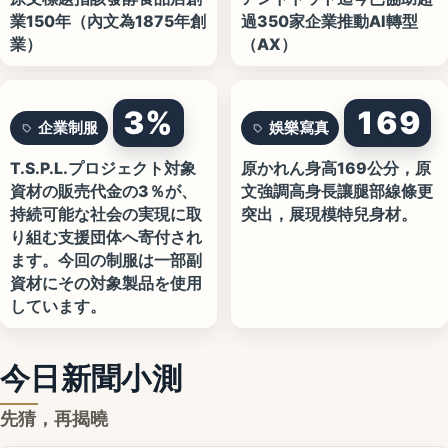
業150年（內文為1875年創
過350家企業推動AI轉型
業）
（AX）
3%
169
企業制服
娛樂寫真
T.S.P.L.プロジェクト対象
原かれん身高169公分，原
資材の販売代金の3％が、
文強調高身長讓腿部線條更
持続可能な社会の実現に取
突出，展現模特兒身材。
り組む支援団体へ寄付され
ます。今回の制服は一部副
資材にその対象製品を使用
しています。
今日新聞小測
先猜，再揭曉