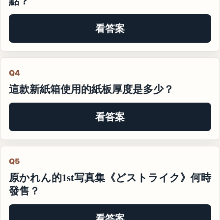
點？
看答案
Q4
這款新紙箱使用的紙板厚度是多少？
看答案
Q5
原かれん的1st写真集《どストライク》何時
發售？
看答案