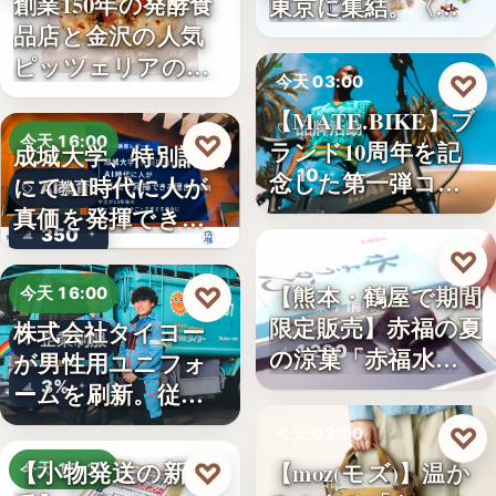
創業150年の発酵食
東京に集結。〈…
品店と金沢の人気
ピッツェリアのコ
♡
今天 03:00
ラボ…
【MATE.BIKE】ブ
品牌活動
♡
今天 16:00
ランド10周年を記
成城大学、特別講義
10
念した第一弾コ…
にてAI時代に人が
AI教育
真価を発揮できる
350
理由…
♡
今天 03:00
【熊本・鶴屋で期間
♡
今天 16:00
和菓子情報
限定販売】赤福の夏
株式会社タイヨー
企業制服
1,200
の涼菓「赤福水よ
が男性用ユニフォ
うか…
3%
ームを刷新。従来
の男女兼…
♡
今天 03:00
【小物発送の新定
【moz(モズ)】温か
♡
今天 15:10
新品情報