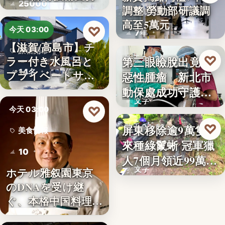
25000
調整 勞動部研議調
勞動政策
高至5萬元
♡
今天 03:00
7年
【滋賀/高島市】チ
旅宿開幕
♡
ラー付き水風呂と
第三眼瞼脫出竟藏
昨天 21:26
14名
プライベートサウ
惡性腫瘤 新北市
寵物醫療
ナを楽…
動保處成功守護校
文字
園犬
♡
今天 03:00
♡
屏東移除逾9萬隻外
昨天 21:16
美食情報
來種綠鬣蜥 冠軍獵
生態防治
10
人7個月領近99萬
文字
ホテル雅叙園東京
獎…
のDNAを受け継
ぐ、本格中国料理店
「万福…