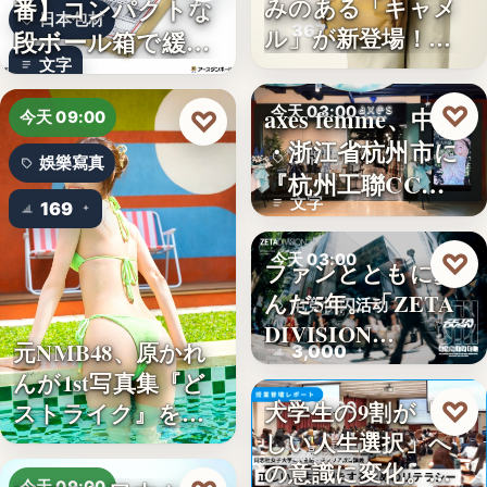
番】コンパクトな
みのある「キャメ
日本包材
367
ル」が新登場！毎
段ボール箱で緩衝
日…
文字
材の節約…
♡
axes femme、中国
今天 03:00
♡
今天 09:00
・浙江省杭州市に
品牌開店
娛樂寫真
『杭州工聯CC…
文字
169
♡
今天 03:00
ファンとともに歩
んだ5年。「ZETA
电竞快闪活动
DIVISION…
元NMB48、原かれ
3,000
んが1st写真集『ど
♡
大学生の9割が「正
ストライク』を…
今天 03:00
しい人生選択」へ
金融教育
の意識に変化。ブ