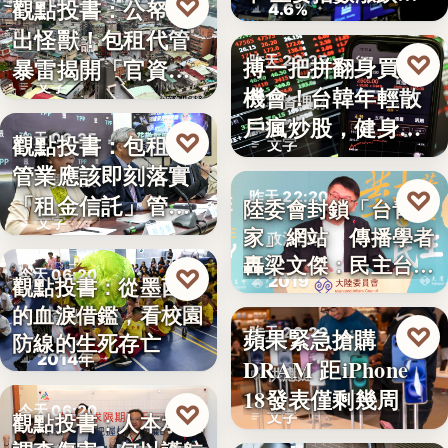
♡
觀點投書：公帑養
今天 06:30
4.6%
見
出怪獸！包租代管
時事評論
♡
搏一把拼翻身買房
昨天 22:35
暴雷揭開「官資共
文字
機會！台韓年輕散
生」的制…
投資理財
戶瘋炒股，健身網
♡
觀點投書：包租代
今天 06:25
文字
紅開槓桿…
管業應該即刻落實
租賃政策
♡
昨天 22:20
「租金信託」管理
陸委會封鎖「台青e
文字
制度！才…
家」網站 傳播學者
政治法律
轟梁文傑：民主台灣
♡
今天 06:20
2019
觀點投書：從墨西哥
的…
的血淚借鑑，看校園
教育社會
♡
蘋果緊急搶購
昨天 22:20
防線的生死存亡
2014年
DRAM 距iPhone
供應鏈
18發表僅剩幾周
♡
今天 06:20
文字
觀點投書：人本承認