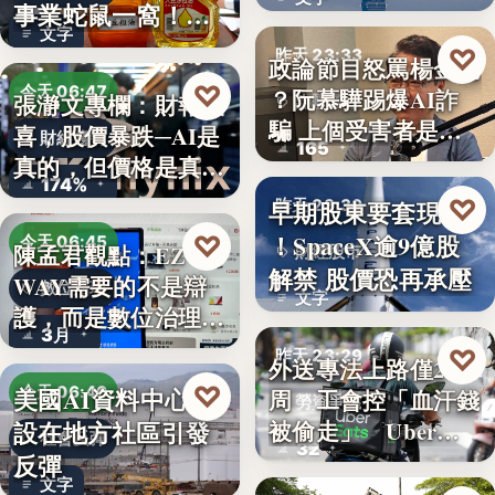
透露8月…
事業蛇鼠一窩！人
文字
民何堪？
♡
昨天 23:33
政論節目怒罵楊金龍
♡
今天 06:47
？阮慕驊踢爆AI詐
張瀞文專欄：財報報
詐騙警示
騙 上個受害者是
喜，股價暴跌─AI是
財經趨勢
165
「這…
真的，但價格是真
174%
的…
♡
早期股東要套現了
昨天 23:30
！SpaceX逾9億股
♡
今天 06:45
陳孟君觀點：EZ
財經股市
解禁 股價恐再承壓
WAY需要的不是辯
數位治理
文字
護，而是數位治理的
3月
升…
♡
昨天 23:29
外送專法上路僅2
♡
美國AI資料中心建
今天 06:40
周 工會控「血汗錢
勞資爭議
設在地方社區引發
被偷走」 Uber…
社會反彈
32
反彈
文字