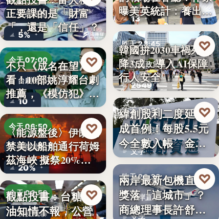
曝美英統計：養出高
正要課的是「財富
財經評論
13
學…
「，還是「信任」？
5%
♡
昨天 23:45
韓國拚2030車禍死亡
♡
今天 07:00
降3成 導入AI保障
不只《成名在望》好
交通政策
行人安全
看！10部姚淳耀台劇
台劇推薦
2549
推薦，《模仿犯》
10
變…
♡
緯創股利二度延發
昨天 23:38
成首例！每股5.5元
♡
今天 06:50
〈能源盤後〉伊朗擬
財經治理
今全數入帳 金管
禁美以船舶通行荷姆
國際能源
文字
會曝…
茲海峽 擬祭20%
20%
貨…
♡
兩岸最新包機直航
昨天 23:38
獎落「這城市」？
♡
觀點投書：台糖毒
今天 06:50
兩岸直航
商總理事長許舒博
油知情不報，公營
食安風暴
文字