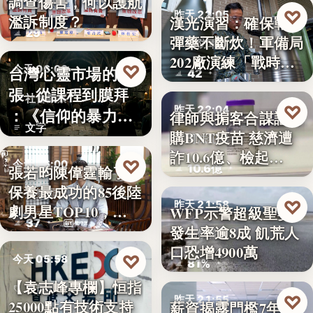
調查傷害，何以護航
教育政策
♡
昨天 22:05
濫訴制度？
漢光演習：確保戰時
29
彈藥不斷炊！軍備局
國防軍事
202廠演練「戰時
♡
台灣心靈市場的擴
今天 06:00
42
產…
張─從課程到膜拜
社會觀察
♡
昨天 22:04
：《信仰的暴力》
律師與掮客合謀誆可
文字
選摘（3…
購BNT疫苗 慈濟遭
司法犯罪
詐10.6億、檢起…
♡
今天 06:00
10.6億
張若昀陳偉霆輸了！
保養最成功的85後陸
娛樂排行
♡
昨天 21:58
劇男星TOP10，…
WFP示警超級聖嬰
37
發生率逾8成 飢荒人
氣候警報
口恐增4900萬
♡
今天 05:58
81%
【袁志峰專欄】恒指
股市分析
♡
昨天 21:55
25000點有技術支持
薪資揭露門檻7年未