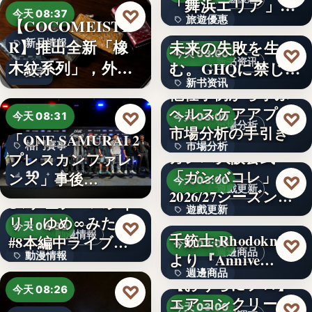
「舞浜エリア」ホ
3,000円
♡
今天 08:37
旅遊優惠
【COCOMEISTE
テルも…
かつての成功が、
R】推出全新「橡
未来の失敗を生
新品情報
文字
♡
今天 03:00
新书资讯
木紋系列」，外層
む。GHQに禁じら
文字
新书资讯
採…
れた「禁…
他社事例から学ぶ
ヘルスケアアプリ
文字
♡
♡
今天 08:31
今天 03:00
市場分析
市場分析の手引き
「ONE SAMURAI 2
格鬥賽事
市場分析
ガンバ大阪公式
プレスカンファレ
「ガンバコレ」
10
500
ンス」事後…
♡
今天 03:00
遊戲更新
2026/27シーズン開
TVアニメ「バンド
遊戲更新
幕！…
リ！ ゆめ∞みた」
♡
今天 08:30
動漫情報
千銃士:Rhodoknight
#8本編中ライブ映
150
♡
今天 03:00
週邊商品
動漫情報
より『Annive…
像…
週邊商品
【おうちにプロ】
19,800円
♡
今天 08:26
エアコンクリーニ
880円
♡
今天 03:00