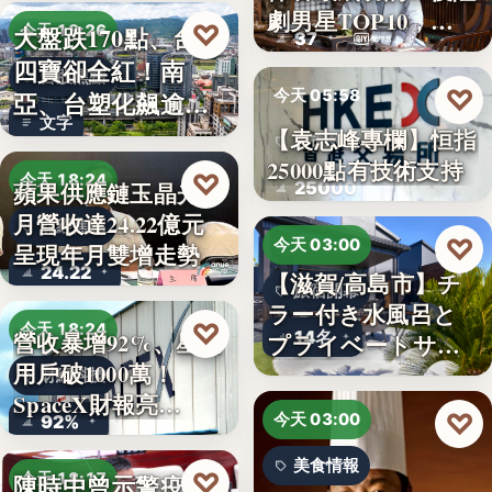
劇男星TOP10，…
♡
大盤跌170點、台塑
今天 18:26
37
四寶卻全紅！南
台股焦點
♡
今天 05:58
亞、台塑化飆逾
文字
5%，背…
【袁志峰專欄】恒指
股市分析
25000點有技術支持
♡
今天 18:24
25000
蘋果供應鏈玉晶光7
月營收達24.22億元
財經焦點
♡
今天 03:00
呈現年月雙增走勢
24.22
【滋賀/高島市】チ
旅宿開幕
ラー付き水風呂と
♡
今天 18:24
14名
營收暴增92%、星鏈
プライベートサウ
用戶破1000萬！
ナを楽…
財經科技
SpaceX財報亮…
♡
今天 03:00
92%
美食情報
♡
陳時中曾示警疫苗
今天 18:17