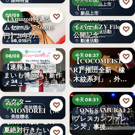
♡
限時特賣
今天 09:00
新品上市
（…
15,800円
新品上市
♡
08/08
『機動警察パトレ
【Amazon特選タイ
イバー EZY File 2』
ムセールで56,015
文字
♡
健康科技
今天 08:59
動漫活動
公開記念…
円】20年の…
56,015円
動漫活動
3,000円
♡
♡
今天 08:37
08/08
【COCOMEISTE
【速報】夏のさつ
R】推出全新「橡
新品情報
美食活動
まいも博2026「新作
木紋系列」，外層
文字
24
メニューコンテス
採…
ト…
韓国発の人気キャ
♡
ラクター
今天 08:31
♡
08/08
美妝聯名
「MOMOREI（モ
「ONE SAMURAI 2
格鬥賽事
美妝聯名
プレスカンファレ
モレイ）」が…
【東日本版】この
10
ンス」事後…
夏絶対行きたい！
文字
♡
08/08