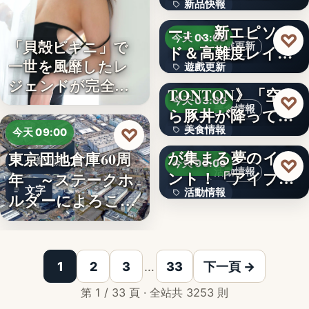
新品快報
ャラク…
『ソウルワーカ
ー』、新エピソー
400
♡
今天 03:00
「貝殻ビキニ」で
遊戲更新
ド＆高難度レイド
一世を風靡したレ
遊戲更新
を実装！新…
《豚丼屋
ジェンドが完全復
TONTON》「空か
文字
♡
今天 03:00
活武田久…
美食情報
ら豚丼が降ってき
美食情報
♡
た」が現実に…
アイプリのみんな
今天 09:00
が集まる夢のイベ
東京団地倉庫60周
文字
企業動態
♡
今天 03:00
活動情報
ント！「アイプリ
年 ～ステークホ
文字
活動情報
ワールド…
ルダーによろこば
れる…
＜OPEN＞折りた
文字
1
2
3
…
33
下一頁 →
第 1 / 33 頁 · 全站共 3253 則