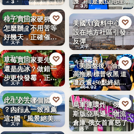
護，而是數位治理的
3
朱衛…
3月
升…
♡
柿子買回家硬梆梆
今天 18:47
♡
美國AI資料中心建
今天 06:40
怎麼辦？不用苦等
生活知識
設在地方社區引發
社會反彈
好幾天，正確催熟
反彈
文字
方法一次…
文字
♡
草莓買回家要先洗
今天 18:42
♡
今天 06:31
〈美股盤後〉油價走
還是先冰？做錯一
食物保存
高拖累 標普收黑 道
美股財經
步更快發霉，正確
瓊跌逾450點終結…
文字
保存方式…
464.02
♡
此生必去哪個國家
今天 18:40
♡
烏軍連環炸「俄羅
今天 06:30
？內行人一致推薦
旅遊推薦
斯版亞馬遜」物流
俄烏戰爭
這2國「風景絕美、
倉庫 俄女首富怒了
文字
美食好…
文字