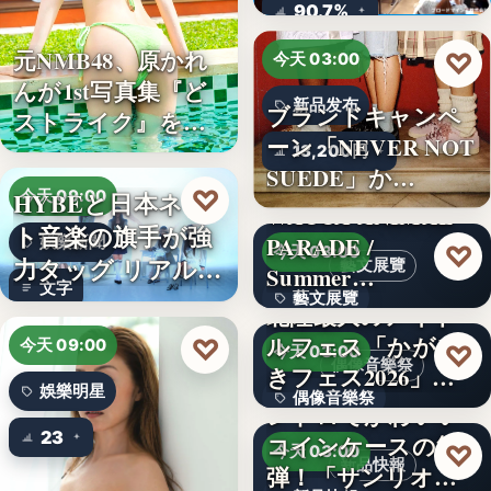
ロード…
90.7%
元NMB48、原かれ
♡
今天 03:00
んが1st写真集『ど
新品发布
ブランドキャンペ
ストライク』を…
ーン「NEVER NOT
13,200円
SUEDE」か…
♡
HYBEと日本ネッ
今天 09:00
WACCA ANIMAL
ト音楽の旗手が強
PARADE /
娛樂新聞
♡
今天 03:00
力タッグ リアル×
藝文展覽
Summer…
文字
バー…
藝文展覽
北陸最大のアイド
ルフェス「かがや
♡
3名
今天 09:00
♡
今天 03:00
偶像音樂祭
きフェス2026」第5
娛樂明星
偶像音樂祭
弾…
レトロでかわいい
23
コインケースの第2
47
♡
今天 03:00
新品快報
弾！「サンリオキ