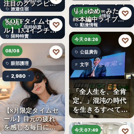
旅遊住宿
TVアニメ「バンド
注目のグランピン
旅遊住宿
リ！ ゆめ∞みた」
グ施設…
【アマゾン30
♡
今天 08:30
動漫情報
#8本編中ライブ映
％OFFタイムセー
10
♡
08/08
動漫情報
像…
限時特賣
ル】13.4インチ大
限時特賣
画面…
19,800円
♡
今天 08:26
文字
♡
08/08
公益廣告
眼部護理
文字
2,980
「全人生を、全肯
定。」混沌の時代
を生きるすべての
【8月限定タイムセ
人へ贈る…
ール】目元の疲れ
を感じる毎日に。3
♡
今天 07:49