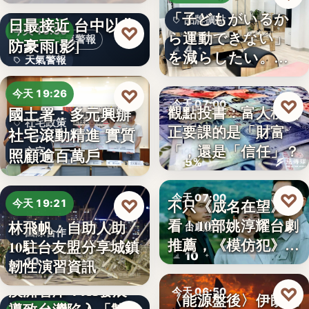
段階…
颱風白海豚8日及9
「子どもがいるか
日最接近 台中以北
品牌擴點
♡
今天 19:36
ら運動できない」
天氣警報
防豪雨[影]
4
を減らしたい。埼
天氣警報
玉県戸田…
文字
♡
今天 19:26
♡
今天 07:00
觀點投書：富人稅真
國土署：多元興辦
社宅政策
正要課的是「財富
社宅滾動精進 實質
財經評論
「，還是「信任」？
照顧逾百萬戶
文字
5%
♡
今天 07:00
♡
不只《成名在望》好
今天 19:21
看！10部姚淳耀台劇
林飛帆：自助人助
台劇推薦
國際合作
推薦，《模仿犯》
10駐台友盟分享城鎮
10
變…
10
韌性演習資訊
澳洲智庫：AI發展
♡
今天 06:50
〈能源盤後〉伊朗擬