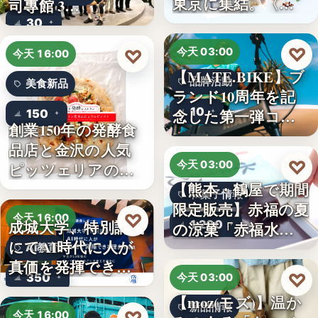
東京に集結。〈…
司專館 3…
30
♡
♡
今天 03:00
今天 16:00
【MATE.BIKE】ブ
品牌活動
美食新品
ランド10周年を記
10
念した第一弾コ…
150
創業150年の発酵食
品店と金沢の人気
♡
今天 03:00
ピッツェリアのコ
【熊本・鶴屋で期間
ラボ…
和菓子情報
限定販売】赤福の夏
♡
今天 16:00
成城大学、特別講義
1,200
の涼菓「赤福水よ
にてAI時代に人が
うか…
AI教育
真価を発揮できる
♡
350
今天 03:00
理由…
【moz(モズ)】温か
新品情報
今天 16:00