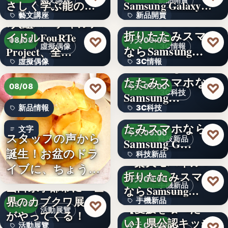
藝文講座
新品開賣
さしく学ぶ能の世
Samsung Galaxy…
藝文講座
新品開賣
界へ
＜ソフトバンク＞
7人組バーチャルア
折りたたみスマホ
イドルFouRTe
4.1
1,000円
♡
♡
08/08
今天 09:00
虛擬偶像
3C情報
ならSamsung…
Project、全…
虛擬偶像
3C情報
＜Samsung＞折り
たたみスマホなら
10
文字
♡
♡
08/08
今天 09:00
3C科技
Samsung…
新品情報
3C科技
＜ドコモ＞折りた
たみスマホなら
文字
文字
♡
今天 09:00
スタッフの声から
科技新品
Samsung G…
誕生！お盆のドラ
科技新品
＜楽天モバイル＞
イブに、ちょうど
折りたたみスマホ
文字
♡
今天 09:00
いい。「…
山口県宇部市に『世
手機新品
ならSamsung…
界のカブクワ展』
手機新品
♡
08/08
【愛媛を喰べた
活動展覽
がやってくる！
い】県公認キッチ
4.1
♡
活動展覽
今天 09:00