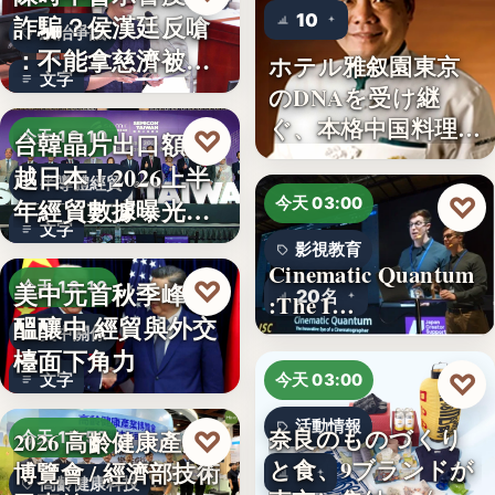
10
詐騙？侯漢廷反嗆
政治爭議
：不能拿慈濟被詐
ホテル雅叙園東京
文字
來洗白「…
のDNAを受け継
ぐ、本格中国料理店
♡
台韓晶片出口額超
今天 18:10
「万福…
越日本！2026上半
半導體經貿
♡
年經貿數據曝光：
今天 03:00
文字
台積…
影視教育
Cinematic Quantum
♡
美中元首秋季峰會
今天 18:10
20名
:The I…
醞釀中 經貿與外交
美中關係
檯面下角力
♡
文字
今天 03:00
活動情報
奈良のものづくり
♡
2026 高齡健康產業
今天 17:59
と食、9ブランドが
博覽會 / 經濟部技術
9
高齡健康科技