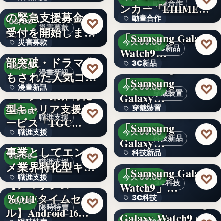
令和8年熊本地震へ
動畫合作
ンカー『EHIMEみ
の緊急支援募金の
60
動畫合作
きゃん…
＜OPEN＞
♡
08/08
災害募款
受付を開始しまし
「Samsung Galaxy
108
♡
災害募款
今天 09:00
た
シリーズ累計40万
3C新品
Watch9…
部突破・ドラマ化
文字
3C新品
＜Samsung＞
♡
08/08
漫畫新訊
もされた人気コミ
「Samsung
文字
♡
漫畫新訊
今天 09:00
ック！…
エンタメ業界特化
穿戴裝置
Galaxy…
型キャリア支援サ
文字
穿戴裝置
＜ソフトバンク＞
♡
08/08
職涯支援
ービス「TGC…
「Samsung
文字
♡
職涯支援
今天 09:00
W TOKYO、新規
科技新品
Galaxy…
事業としてエンタ
330,000
科技新品
＜ドコモ＞
♡
08/08
職涯支援
メ業界特化型キャ
「Samsung Galaxy
文字
♡
職涯支援
今天 09:00
リア…
【アマゾン37
3C科技
Watch9」…
％OFFタイムセー
文字
3C科技
＜au＞「Samsung
♡
08/08
限時特賣
ル】Android 16…
Galaxy Watch9」
文字