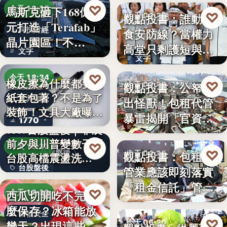
♡
馬斯克砸下168億美
今天 18:35
♡
觀點投書：誰動了
今天 06:30
元打造「Terafab」
科技財經
食安防線？當權力
時事評論
晶片園區！不…
高堂只剩護短與卸
文字
文字
責
♡
今天 18:34
橡皮擦為什麼都要用
♡
觀點投書：公帑養
今天 06:30
紙套包著？不是為了
文具知識
出怪獸！包租代管
時事評論
裝飾！文具大廠曝重
暴雷揭開「官資共
1770
要…
0807台股盤後｜非農
文字
生」的制…
前夕與川普變數干擾
♡
今天 18:33
♡
台股盤後
觀點投書：包租代
今天 06:25
台股高檔震盪洗…
台股盤後
管業應該即刻落實
租賃政策
「租金信託」管理
170.79
♡
西瓜切開吃不完怎
今天 18:30
文字
制度！才…
麼保存？冰箱能放
食物安全
♡
今天 06:20
幾天？出現這些狀