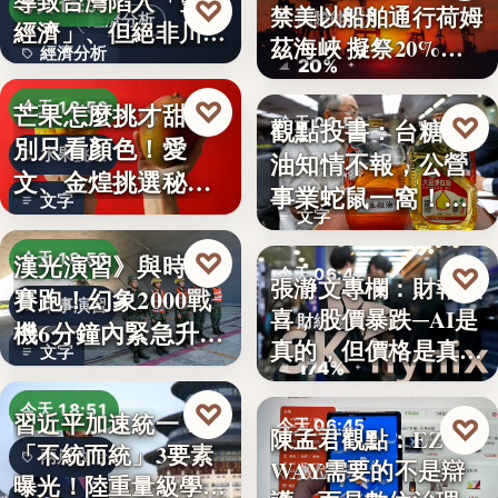
導致台灣陷入「雙速
♡
今天 18:54
禁美以船舶通行荷姆
國際能源
經濟分析
經濟」、但絕非川普
茲海峽 擬祭20%
經濟分析
所…
20%
貨…
40%
♡
芒果怎麼挑才甜？
今天 18:53
♡
觀點投書：台糖毒
今天 06:50
別只看顏色！愛
水果挑選
油知情不報，公營
食安風暴
文、金煌挑選秘訣
事業蛇鼠一窩！人
文字
曝光，買回…
文字
民何堪？
♡
漢光演習》與時間
今天 18:53
♡
今天 06:47
張瀞文專欄：財報報
賽跑！幻象2000戰
軍事演習
喜，股價暴跌─AI是
財經趨勢
機6分鐘內緊急升
真的，但價格是真
文字
空…
174%
的…
♡
今天 18:51
習近平加速統一？
♡
今天 06:45
陳孟君觀點：EZ
「不統而統」3要素
兩岸政治
WAY需要的不是辯
數位治理
曝光！陸重量級學者