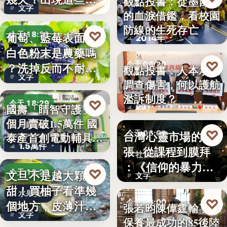
觀點投書：從墨西哥
文字
況別再吃
的血淚借鑑，看校園
教育社會
防線的生死存亡
♡
葡萄、藍莓表面的
今天 18:29
2014年
白色粉末是農藥嗎
食物知識
♡
今天 06:20
？洗掉反而不耐
觀點投書：人本承認
文字
放，「白霜…
調查傷害，何以護航
教育政策
濫訴制度？
♡
今天 18:29
29
國壽「睛智守護」3
個月賣破1.5萬件 國
高齡金融
♡
台灣心靈市場的擴
今天 06:00
泰產首創電動輔具…
1.5萬件
張─從課程到膜拜
社會觀察
：《信仰的暴力》
♡
文旦不是越大顆越
今天 18:27
文字
選摘（3…
甜！買柚子看準幾
水果挑選
♡
今天 06:00
個地方，皮薄汁多
張若昀陳偉霆輸了！
文字
不踩雷
保養最成功的85後陸
娛樂排行