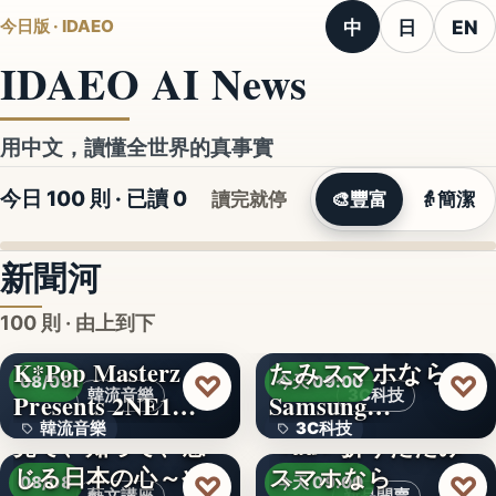
中
日
EN
今日版 · IDAEO
IDAEO AI News
用中文，讀懂全世界的真事實
今日 100 則 · 已讀
0
讀完就停
🎨
豐富
👵
簡潔
新聞河
100 則 · 由上到下
K*Pop Masterz
たみスマホなら
♡
♡
08/08
今天 09:00
韓流音樂
3C科技
Presents 2NE1…
Samsung…
韓流音樂
3C科技
見て、知って、感
＜au＞折りたたみ
じる日本の心～や
スマホなら
文字
文字
♡
♡
08/08
今天 09:00