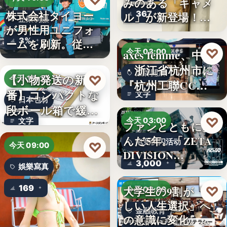
♡
みのある「キャメ
株式会社タイヨー
367
ル」が新登場！毎
企業制服
が男性用ユニフォ
日…
3%
ームを刷新。従来
♡
axes femme、中国
今天 03:00
の男女兼…
・浙江省杭州市に
品牌開店
【小物発送の新定
♡
今天 15:10
『杭州工聯CC…
番】コンパクトな
文字
日本包材
段ボール箱で緩衝
♡
今天 03:00
文字
材の節約…
ファンとともに歩
んだ5年。「ZETA
电竞快闪活动
♡
今天 09:00
DIVISION…
3,000
娛樂寫真
169
♡
大学生の9割が「正
今天 03:00
しい人生選択」へ
金融教育
の意識に変化。ブ