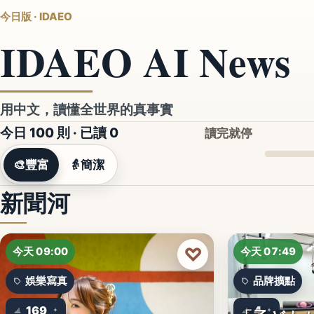
今日版 · IDAEO
IDAEO AI News
用中文，讀懂全世界的真事實
今日 100 則 · 已讀
0
讀完就停
🎨
豐富
👵
簡潔
新聞河
♡
今天 09:00
今天 07:49
娛樂寫真
品牌擴點
169
4