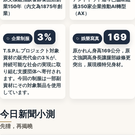
業150年（內文為1875年創
過350家企業推動AI轉型
業）
（AX）
3%
169
企業制服
娛樂寫真
T.S.P.L.プロジェクト対象
原かれん身高169公分，原
資材の販売代金の3％が、
文強調高身長讓腿部線條更
持続可能な社会の実現に取
突出，展現模特兒身材。
り組む支援団体へ寄付され
ます。今回の制服は一部副
資材にその対象製品を使用
しています。
今日新聞小測
先猜，再揭曉