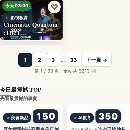
♡
今天 03:00
影視教育
Cinematic Quantum
20名
:The I…
1
2
3
…
33
下一頁 →
第 1 / 33 頁 · 全站共 3213 則
今日最震撼 TOP
先看最震撼的事實
150
350
美食新品
AI教育
原文標題指該發酵食品店創
アンドドット迄今已協助超