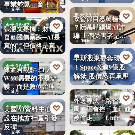
透露8月…
事業蛇鼠一窩！人
文字
民何堪？
♡
昨天 23:33
政論節目怒罵楊金龍
♡
今天 06:47
？阮慕驊踢爆AI詐
張瀞文專欄：財報報
詐騙警示
騙 上個受害者是
喜，股價暴跌─AI是
財經趨勢
165
「這…
真的，但價格是真
174%
的…
♡
早期股東要套現了
昨天 23:30
！SpaceX逾9億股
♡
今天 06:45
陳孟君觀點：EZ
財經股市
解禁 股價恐再承壓
WAY需要的不是辯
數位治理
文字
護，而是數位治理的
3月
升…
♡
昨天 23:29
外送專法上路僅2
♡
美國AI資料中心建
今天 06:40
周 工會控「血汗錢
勞資爭議
設在地方社區引發
被偷走」 Uber…
社會反彈
32
反彈
文字