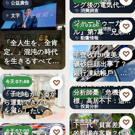
消費調查
公益廣告
ング後の電気代削
消費調查
減の実感…
TVアニメ『天幕の
文字
ジャードゥーガ
40%
♡
今天 03:00
動畫情報
ル』第7幕「兄弟」
動畫情報
あらす…
「全人生を、全肯
定。」混沌の時代
文字
♡
年營收120億美元鐵
今天 00:00
を生きるすべての
礦砂巨頭出事了？
財經焦點
人へ贈る…
銀行凍結帳戶、礦
文字
商急…
♡
今天 07:49
別被台股反彈騙了？
分析師憂「危機指
「子どもがいるか
♡
昨天 23:59
品牌擴點
投資分析
標」高居不下：這次
ら運動できない」
投資分析
4
一殺…
を減らしたい。埼
玉県戸田…
4.63%
♡
昨天 23:49
下一代「貧富差距」
♡
今天 07:00
的戰場在客廳？作家
觀點投書：富人稅真
親子教養