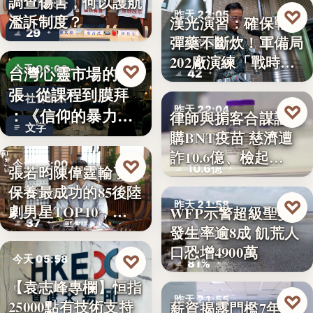
調查傷害，何以護航
教育政策
♡
昨天 22:05
濫訴制度？
漢光演習：確保戰時
29
彈藥不斷炊！軍備局
國防軍事
202廠演練「戰時
♡
台灣心靈市場的擴
今天 06:00
42
產…
張─從課程到膜拜
社會觀察
♡
昨天 22:04
：《信仰的暴力》
律師與掮客合謀誆可
文字
選摘（3…
購BNT疫苗 慈濟遭
司法犯罪
詐10.6億、檢起…
♡
今天 06:00
10.6億
張若昀陳偉霆輸了！
保養最成功的85後陸
娛樂排行
♡
昨天 21:58
劇男星TOP10，…
WFP示警超級聖嬰
37
發生率逾8成 飢荒人
氣候警報
口恐增4900萬
♡
今天 05:58
81%
【袁志峰專欄】恒指
股市分析
♡
昨天 21:55
25000點有技術支持
薪資揭露門檻7年未