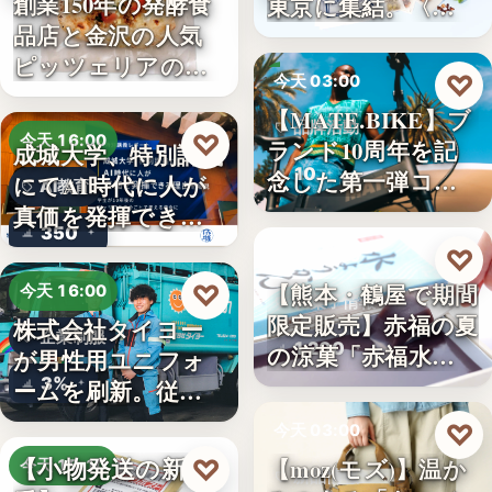
創業150年の発酵食
東京に集結。〈…
品店と金沢の人気
ピッツェリアのコ
♡
今天 03:00
ラボ…
【MATE.BIKE】ブ
品牌活動
♡
今天 16:00
ランド10周年を記
成城大学、特別講義
10
念した第一弾コ…
にてAI時代に人が
AI教育
真価を発揮できる
350
理由…
♡
今天 03:00
【熊本・鶴屋で期間
♡
今天 16:00
和菓子情報
限定販売】赤福の夏
株式会社タイヨー
企業制服
1,200
の涼菓「赤福水よ
が男性用ユニフォ
うか…
3%
ームを刷新。従来
の男女兼…
♡
今天 03:00
【小物発送の新定
【moz(モズ)】温か
♡
今天 15:10
新品情報