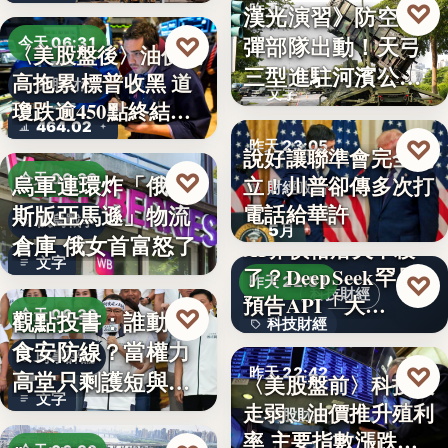
♡
漢光演習》防空飛
昨天 23:13
彈部隊出動！天弓
♡
今天 06:31
〈美股盤後〉油價走
軍事演習
三型進駐河濱公
高拖累 標普收黑 道
美股財經
文字
園 實地探…
瓊跌逾450點終結…
464.02
♡
昨天 23:05
說好讓聯準會完全獨
♡
烏軍連環炸「俄羅
今天 06:30
立！川普卻傳多次打
財經政治
電話給華許
斯版亞馬遜」物流
俄烏戰爭
5月
倉庫 俄女首富怒了
AI界價格屠夫不殺
文字
了？DeepSeek罕見
♡
昨天 22:51
科技財經
預告API「大…
♡
觀點投書：誰動了
今天 06:30
科技財經
食安防線？當權力
時事評論
0.02
♡
昨天 22:42
高堂只剩護短與卸
〈美股盤前〉科技股
文字
責
走弱、油價推升殖利
美股財經
率 主要指數漲跌互