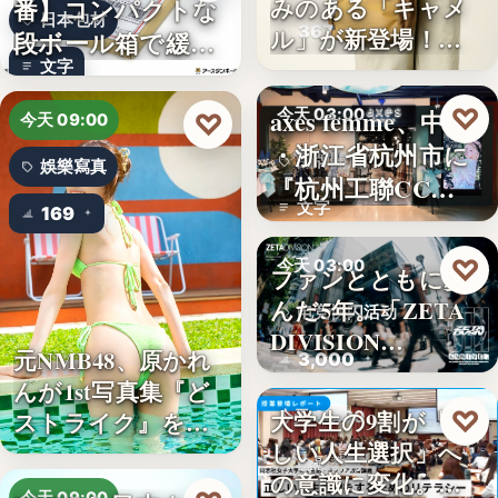
番】コンパクトな
みのある「キャメ
日本包材
367
ル」が新登場！毎
段ボール箱で緩衝
日…
文字
材の節約…
♡
axes femme、中国
今天 03:00
♡
今天 09:00
・浙江省杭州市に
品牌開店
娛樂寫真
『杭州工聯CC…
文字
169
♡
今天 03:00
ファンとともに歩
んだ5年。「ZETA
电竞快闪活动
DIVISION…
元NMB48、原かれ
3,000
んが1st写真集『ど
♡
大学生の9割が「正
ストライク』を…
今天 03:00
しい人生選択」へ
金融教育
の意識に変化。ブ