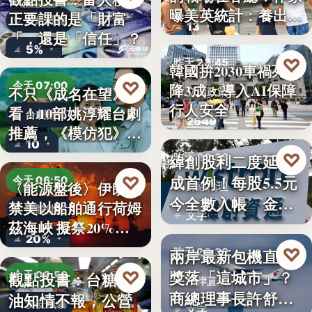
曝美英統計：養出高
正要課的是「財富
財經評論
13
學…
「，還是「信任」？
5%
♡
昨天 23:45
韓國拚2030車禍死亡
♡
今天 07:00
降3成 導入AI保障
不只《成名在望》好
交通政策
行人安全
看！10部姚淳耀台劇
台劇推薦
2549
推薦，《模仿犯》
10
變…
♡
緯創股利二度延發
昨天 23:38
成首例！每股5.5元
♡
今天 06:50
〈能源盤後〉伊朗擬
財經治理
今全數入帳 金管
禁美以船舶通行荷姆
國際能源
文字
會曝…
茲海峽 擬祭20%
20%
貨…
♡
兩岸最新包機直航
昨天 23:38
獎落「這城市」？
♡
觀點投書：台糖毒
今天 06:50
兩岸直航
商總理事長許舒博
油知情不報，公營
食安風暴
文字