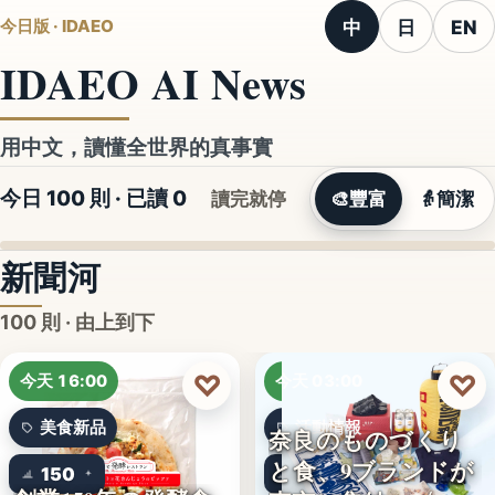
中
日
EN
今日版 · IDAEO
IDAEO AI News
用中文，讀懂全世界的真事實
今日 100 則 · 已讀
0
讀完就停
🎨
豐富
👵
簡潔
新聞河
100 則 · 由上到下
♡
♡
今天 16:00
今天 03:00
美食新品
活動情報
奈良のものづくり
と食、9ブランドが
150
9