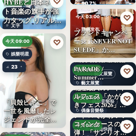
♡
HYBEと日本ネッ
今天 09:00
ロード…
90.7%
ト音楽の旗手が強
娛樂新聞
♡
今天 03:00
力タッグ リアル×
文字
バー…
新品发布
ブランドキャンペ
ーン「NEVER NOT
♡
今天 09:00
13,200円
SUEDE」か…
娛樂明星
WACCA ANIMAL
23
PARADE /
♡
今天 03:00
藝文展覽
Summer…
藝文展覽
北陸最大のアイド
ルフェス「かがや
3名
♡
今天 03:00
「貝殻ビキニ」で
偶像音樂祭
きフェス2026」第5
一世を風靡したレ
偶像音樂祭
弾…
レトロでかわいい
ジェンドが完全復
コインケースの第2
47
♡
今天 03:00
活武田久…
新品快報
弾！「サンリオキ