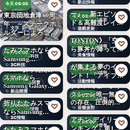
新品快報
♡
ャラク…
『ソウルワーカ
今天 09:00
ー』、新エピソー
東京団地倉庫60周
400
♡
企業動態
今天 03:00
遊戲更新
ド＆高難度レイド
年 ～ステークホ
文字
遊戲更新
を実装！新…
《豚丼屋
ルダーによろこば
TONTON》「空か
れる…
＜OPEN＞折りた
文字
♡
今天 03:00
美食情報
ら豚丼が降ってき
たみスマホなら
♡
今天 09:00
美食情報
た」が現実に…
アイプリのみんな
3C科技
Samsung…
が集まる夢のイベ
3C科技
文字
＜au＞折りたたみ
♡
今天 03:00
活動情報
ント！「アイプリ
スマホなら
文字
♡
今天 09:00
活動情報
ワールド…
新品開賣
Samsung Galaxy…
ダンスミュージッ
新品開賣
＜ソフトバンク＞
クシーン唯一無二
文字
♡
今天 03:00
音樂派對
の存在、圧倒的な
折りたたみスマホ
4.1
♡
今天 09:00
音樂派對
カリスマ…
【楽天市場「クレ
3C情報
ならSamsung…
アチン デイリーラ
3C情報
＜Samsung＞折り
5
♡
今天 03:00
健身營養
ンキング」第1位
たたみスマホなら
文字