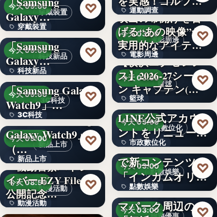
を実感！ゴルフを
「Samsung
文字
♡
今天 09:00
運動調查
始め…
穿戴裝置
Galaxy…
映画の幕開けを告
穿戴裝置
＜ソフトバンク＞
げる“あの映像”が
34%
♡
今天 03:00
電影周邊
実用的なアイテム
「Samsung
文字
♡
今天 09:00
電影周邊
に！「…
科技新品
Galaxy…
【横浜エクセレン
科技新品
＜ドコモ＞
ス】2026-27シーズ
75
♡
今天 03:00
籃球
ン キャプテン(…
「Samsung Galaxy
文字
♡
今天 09:00
籃球
千葉県茂原市が
3C科技
Watch9」…
LINE公式アカウ
3C科技
＜au＞「Samsung
3
♡
今天 03:00
市政數位化
ントをリニューア
Galaxy Watch9」
文字
♡
今天 09:00
市政數位化
ル！プレ…
ポイントインカム
新品上市
（…
で新コンテンツ
新品上市
文字
『機動警察パトレ
♡
今天 03:00
點數娛樂
「インカムオリ
イバー EZY File 2』
文字
♡
今天 08:59
點數娛樂
パ」開始
Peachで行くテー
動漫活動
公開記念…
マパーク周辺の
動漫活動
文字
♡
今天 03:00
旅遊優惠