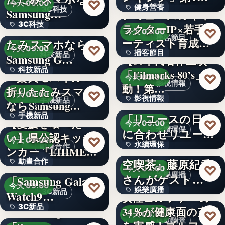
♡
今天 09:00
健身營養
獲得(…
3C科技
Samsung…
アミューズのキャ
3C科技
＜ドコモ＞折りた
ラクターIP×若手ア
文字
♡
今天 03:00
播客節目
ーティスト育成コ
たみスマホなら
文字
♡
今天 09:00
播客節目
ンテ…
科技新品
Samsung G…
【80年代名作上映
科技新品
「Filmarks 80’s」始
36年
＜楽天モバイル＞
♡
今天 03:00
影視情報
動！第…
折りたたみスマホ
文字
♡
今天 09:00
影視情報
エコスタイル、
手機新品
ならSamsung…
「リユースの日」
手機新品
40
【愛媛を喰べた
♡
今天 03:00
永續環保
に合わせリユース
い】県公認キッチ
4.1
♡
今天 09:00
永續環保
文化の普及…
interfm『Runeの星
動畫合作
ンカー『EHIMEみ
空喫茶』藤原紀香
動畫合作
きゃん…
＜OPEN＞
文字
♡
今天 03:00
娛樂廣播
さんがゲスト…
「Samsung Galaxy
108
♡
今天 09:00
娛樂廣播
3C新品
Watch9…
女性ゴルファーの
3C新品
＜Samsung＞
34％が健康面の充実
文字
♡
今天 03:00
運動調查