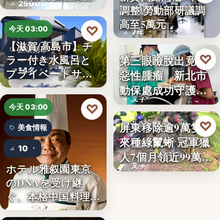
25000
調整 勞動部研議調
勞動政策
高至5萬元
♡
今天 03:00
7年
【滋賀/高島市】チ
旅宿開幕
♡
ラー付き水風呂と
第三眼瞼脫出竟藏
昨天 21:26
14名
プライベートサウ
惡性腫瘤 新北市
寵物醫療
ナを楽…
動保處成功守護校
文字
園犬
♡
今天 03:00
♡
屏東移除逾9萬隻外
昨天 21:16
美食情報
來種綠鬣蜥 冠軍獵
生態防治
10
人7個月領近99萬
文字
ホテル雅叙園東京
獎…
のDNAを受け継
ぐ、本格中国料理店
「万福…