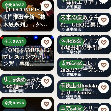
「舞浜エリア」ホ
3,000円
♡
今天 08:37
旅遊優惠
【COCOMEISTE
テルも…
かつての成功が、
R】推出全新「橡
未来の失敗を生
新品情報
文字
♡
今天 03:00
新书资讯
木紋系列」，外層
む。GHQに禁じら
文字
新书资讯
採…
れた「禁…
他社事例から学ぶ
ヘルスケアアプリ
文字
♡
♡
今天 08:31
今天 03:00
市場分析
市場分析の手引き
「ONE SAMURAI 2
格鬥賽事
市場分析
ガンバ大阪公式
プレスカンファレ
「ガンバコレ」
10
500
ンス」事後…
♡
今天 03:00
遊戲更新
2026/27シーズン開
TVアニメ「バンド
遊戲更新
幕！…
リ！ ゆめ∞みた」
♡
今天 08:30
動漫情報
千銃士:Rhodoknight
#8本編中ライブ映
150
♡
今天 03:00
週邊商品
動漫情報
より『Annive…
像…
週邊商品
【おうちにプロ】
19,800円
♡
今天 08:26
エアコンクリーニ
880円
♡
今天 03:00