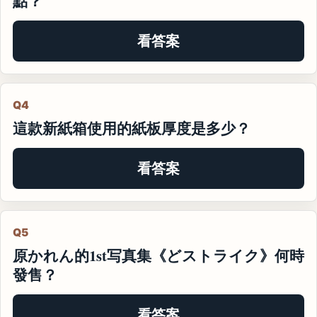
點？
看答案
Q4
這款新紙箱使用的紙板厚度是多少？
看答案
Q5
原かれん的1st写真集《どストライク》何時
發售？
看答案