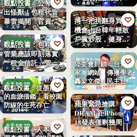
♡
觀點投書：公帑養
今天 06:30
4.6%
見
出怪獸！包租代管
時事評論
♡
搏一把拼翻身買房
昨天 22:35
暴雷揭開「官資共
文字
機會！台韓年輕散
生」的制…
投資理財
戶瘋炒股，健身網
♡
觀點投書：包租代
今天 06:25
文字
紅開槓桿…
管業應該即刻落實
租賃政策
♡
昨天 22:20
「租金信託」管理
陸委會封鎖「台青e
文字
制度！才…
家」網站 傳播學者
政治法律
轟梁文傑：民主台灣
♡
今天 06:20
2019
觀點投書：從墨西哥
的…
的血淚借鑑，看校園
教育社會
♡
蘋果緊急搶購
昨天 22:20
防線的生死存亡
2014年
DRAM 距iPhone
供應鏈
18發表僅剩幾周
♡
今天 06:20
文字
觀點投書：人本承認