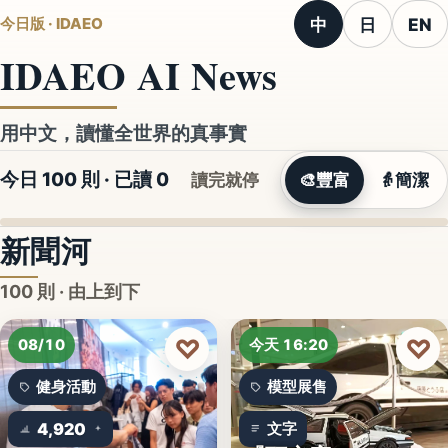
中
日
EN
今日版 · IDAEO
IDAEO AI News
用中文，讀懂全世界的真事實
今日 100 則 · 已讀
0
讀完就停
🎨
豐富
👵
簡潔
新聞河
100 則 · 由上到下
♡
♡
08/10
今天 16:20
健身活動
模型展售
4,920
文字