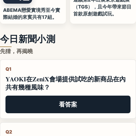
（TGS），且今年帶來節目
ABEMA戀愛實境秀至今實
首款原創遊戲試玩。
際結婚的來賓共有17組。
今日新聞小測
先猜，再揭曉
Q1
YAOKI在ZeniX會場提供試吃的新商品在內
共有幾種風味？
看答案
Q2