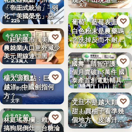
文字
「帝王式統治」─弱
況別再吃
美國政治
化「美國榮光」惡化
♡
葡萄、藍莓表面的
昨天 18:29
225
「民…
白色粉末是農藥嗎
食物知識
♡
今天 07:57
？洗掉反而不耐
〈紐約匯市〉美國非
文字
農就業人口意外減少
放，「白霜…
財經匯市
美元周線連二黑
♡
昨天 18:29
2.3萬人
國壽「睛智守護」3
個月賣破1.5萬件 國
高齡金融
♡
楊太源觀點：巨浪
今天 07:50
泰產首創電動輔具…
1.5萬件
越洋─中國劍指何
軍事分析
方﹖
♡
文旦不是越大顆越
昨天 18:27
文字
甜！買柚子看準幾
水果挑選
♡
今天 07:40
個地方，皮薄汁多
林庭瑤專欄：賴清德
文字
搞狗屁倒灶，台糖淪
不踩雷
政治食安