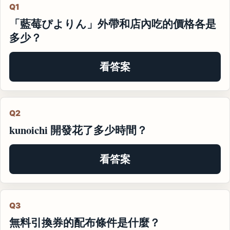
Q1
「藍莓ぴよりん」外帶和店內吃的價格各是
多少？
看答案
Q2
kunoichi 開發花了多少時間？
看答案
Q3
無料引換券的配布條件是什麼？