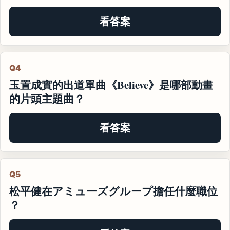
看答案
Q4
玉置成實的出道單曲《Believe》是哪部動畫
的片頭主題曲？
看答案
Q5
松平健在アミューズグループ擔任什麼職位
？