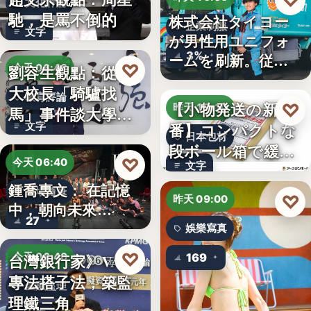
♡
文化評論
馳，是罵不倒的
株式会社タイヨー
企業制服
文字
が男性用ユニフォ
3%
ームを刷新。従来
♡
劉容生觀點：從清
今天 06:42
の男女兼…
大校長「騎驢找
教育評論
【小物発送の新定
♡
昨天 15:10
馬」事件談大學治
番】コンパクトな
文字
理與領導倫…
日本包材
段ボール箱で緩衝
♡
今天 06:40
文字
材の節約…
鍾喬專文： 在記憶
劇場隨筆
♡
昨天 09:00
中，朝向未來…
27
娛樂寫真
♡
台灣銀行家》VASP
今天 06:40
169
專法搭子法，築監
金融監理
理鐵三角