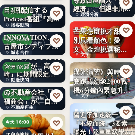
い続け…
俳優・高橋健介が1
導致台灣陷入「雙速
♡
昨天 18:54
經濟分析
經濟」、但絕非川普
日2回配信する
99
♡
今天 17:00
經濟分析
所…
播客動態
Podcast番組『高
播客動態
橋…
NEXT
40%
♡
芒果怎麼挑才甜？
昨天 18:53
INNOVATION、名
文字
別只看顏色！愛
♡
今天 16:58
水果挑選
城市合作
古屋市シティプロ
文、金煌挑選秘訣
城市合作
モーシ…
文字
『頭文字D』POPUP
曝光，買回…
ショップが「高
文字
♡
今天 16:30
♡
漢光演習》與時間
昨天 18:53
動漫快閃
崎」に期間限定で
賽跑！幻象2000戰
動漫快閃
登場…
1970年創業の長崎
軍事演習
機6分鐘內緊急升
の不動産会社「浜
366
♡
今天 16:22
文字
空…
不動產再生
福商会」が、自ら
不動產再生
再生…
♡
昨天 18:51
習近平加速統一？
文字
♡
「不統而統」3要素
今天 16:00
兩岸政治
曝光！陸重量級學者
美食快報