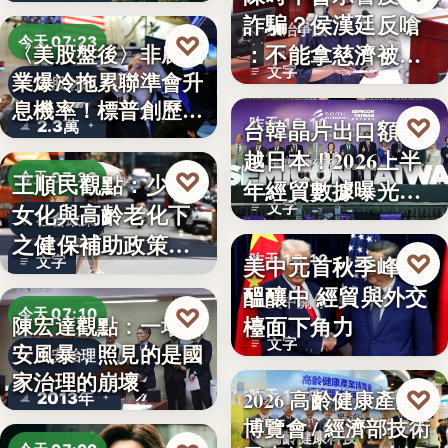
詐騙？侯漢廷反嗆
政治爭議
♡
今天 07:23
：不能拿慈濟被詐
〈美股盤後〉非農就
文字
業爆冷拖累聯準會升
來洗白「…
美股財經
息機率！標普創歷史
♡
台韓晶片出口額超
昨天 18:10
2.3萬
新…
越日本！2026上半
半導體經貿
♡
王順民觀點：少子
今天 07:20
年經貿數據曝光：
女化與高齡老化下
文字
台積…
社會政策
之健保補助政策的
♡
美中元首秋季峰會
昨天 18:10
文字
解構、重…
醞釀中 經貿與外交
美中關係
♡
今天 07:10
檯面下角力
陳宏達觀點：一場食
文字
安風暴，照見的是國
食安治理
家治理的崩壞
♡
2026 高齡健康產業
昨天 17:59
2013年
博覽會 / 經濟部技術
高齡健康科技