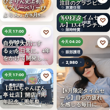
ぴよりん史上初！
旅遊住宿
注目のグランピン
『ブルーベリーぴ
旅遊住宿
グ施設…
【アマゾン30
よりん』が8月8日
％OFFタイムセー
10
♡
今天 04:22
「ブル…
限時特賣
ル】13.4インチ大
限時特賣
画面…
♡
今天 17:00
文字
♡
自分を大切にす
保健食品
今天 04:20
る、を日常に。4年
文字
眼部護理
をかけて開発した
2,980
女性のた…
♡
今天 17:00
餐飲活動
【近江ちゃんぽん
【8月限定タイムセ
亭 辻店】開店17周
17
ール】目元の疲れ
年記念「周年祭」開
を感じる毎日に。3
催…