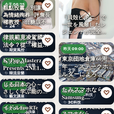
♡
今天 06:25
觀點投書：別讓法治
為情緒殉葬─評詹長
食安法治
「貝殻ビキニ」で
權教授「台糖該不該
一世を風靡したレ
24
觀點投書：公會自
通…
ジェンドが完全復
律規範竟凌駕國家
活武田久…
♡
今天 06:20
期貨風控
法令？從「權益
♡
昨天 09:00
期貨風控
數」定義看…
東京団地倉庫60周
K*Pop Masterz
企業動態
文字
♡
今天 04:44
年 ～ステークホ
韓流音樂
Presents 2NE1…
文字
ルダーによろこば
韓流音樂
見て、知って、感
れる…
＜OPEN＞折りた
じる日本の心～や
文字
♡
今天 04:39
たみスマホなら
藝文講座
さしく学ぶ能の世
♡
昨天 09:00
3C科技
Samsung…
藝文講座
界へ
7人組バーチャルア
3C科技
＜au＞折りたたみ
イドルFouRTe
1,000円
♡
今天 04:36
虛擬偶像
スマホなら
文字