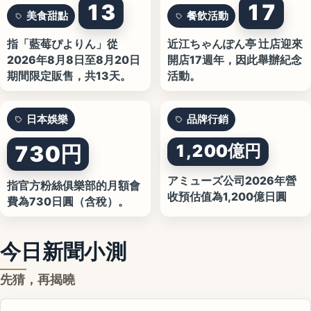
13
17
美食甜點
餐飲活動
指「藍莓ぴよりん」從
近江ちゃんぽん亭 辻店迎來
2026年8月8日至8月20日
開店17週年，因此舉辦紀念
期間限定販售，共13天。
活動。
日本娛樂
品牌行銷
730円
1,200億円
アミューズ公司2026年營
指官方粉絲俱樂部的月額會
收預估值為1,200億日圓
費為730日圓（含稅）。
今日新聞小測
先猜，再揭曉