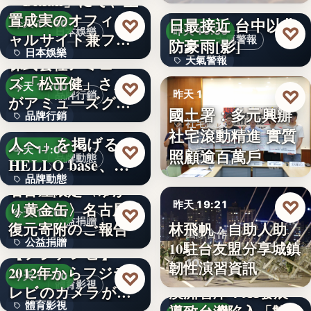
「Bitfan」にて、玉
段階…
颱風白海豚8日及9
置成実のオフィシ
日最接近 台中以北
♡
今天 17:00
♡
昨天 19:36
日本娛樂
ャルサイト兼フ
天氣警報
防豪雨[影]
日本娛樂
ァ…
株式会社アミュー
天氣警報
ズ「松平健」さん
730円
♡
今天 17:00
文字
♡
昨天 19:26
品牌行銷
がアミューズグル
國土署：多元興辦
品牌行銷
ープ ス…
「社長に買われる
社宅政策
社宅滾動精進 實質
人へ」を掲げる
1,200億円
♡
今天 17:00
照顧逾百萬戶
文字
品牌動態
HELLO base、創
品牌動態
業…
名古屋限定〈ゆか
♡
昨天 19:21
り黄金缶〉名古屋城
文字
♡
今天 17:00
公益捐贈
林飛帆：自助人助
復元寄附のご報告
國際合作
公益捐贈
10駐台友盟分享城鎮
【フジテレビ】
10
韌性演習資訊
2012年からフジテ
4,550,085
♡
今天 17:00
體育影視
レビのカメラが追
澳洲智庫：AI發展
體育影視