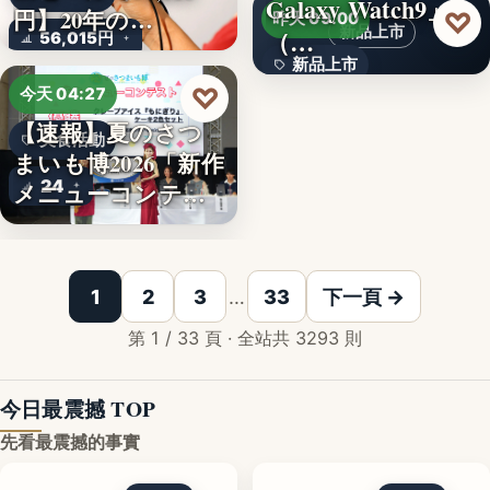
Galaxy Watch9」
文字
円】20年の…
♡
昨天 09:00
新品上市
（…
56,015円
新品上市
♡
今天 04:27
文字
【速報】夏のさつ
美食活動
まいも博2026「新作
24
メニューコンテス
ト…
韓国発の人気キャ
1
2
3
…
33
下一頁 →
第 1 / 33 頁 · 全站共 3293 則
今日最震撼 TOP
先看最震撼的事實