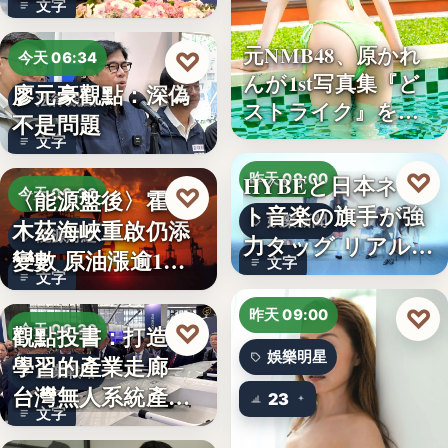
文字
元NMB48、原かれ
♡
今天 06:34
んが1st写真集『ど
廖元豪觀點：深偽
法律觀點
ストライク』を…
不是問題
文字
♡
HYBEと日本ネッ
昨天 09:00
♡
〈能源盤後〉霍爾
今天 06:30
ト音楽の旗手が強
娛樂新聞
木茲海峽重啟仍添
能源財經
力タッグ リアル×
變數 原油漲逾1%
文字
バー…
文字
但周…
♡
昨天 09:00
♡
觀點投書：打造會
今天 06:30
娛樂明星
學習的產業走廊─
產業戰略
台灣無人系統產業
23
文字
需要的是…