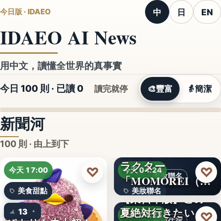
中
日
EN
今日版 · IDAEO
IDAEO AI News
用中文，讀懂全世界的真事實
今日 100 則 · 已讀
0
讀完就停
🎨
豐富
👵
簡潔
新聞河
100 則 · 由上到下
ラクター
♡
♡
今天 17:00
今天 04:24
美妝聯名
「MOMOREI（モ
美食甜點
美妝聯名
モレイ）」が…
【東日本版】この
夏絶対行きたい！
13
文字
♡
今天 04:23