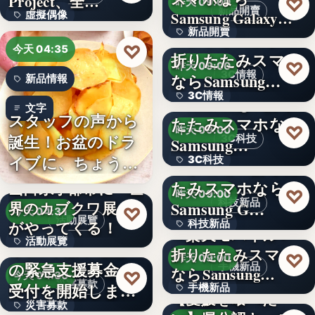
Project、全…
♡
昨天 09:00
新品開賣
Samsung Galaxy…
虛擬偶像
新品開賣
＜ソフトバンク＞
10
♡
今天 04:35
折りたたみスマホ
4.1
♡
昨天 09:00
3C情報
ならSamsung…
新品情報
3C情報
＜Samsung＞折り
文字
スタッフの声から
たたみスマホなら
文字
♡
昨天 09:00
誕生！お盆のドラ
3C科技
Samsung…
イブに、ちょうど
3C科技
＜ドコモ＞折りた
いい。「…
たみスマホなら
山口県宇部市に『世
文字
♡
昨天 09:00
科技新品
界のカブクワ展』
Samsung G…
♡
今天 04:31
活動展覽
がやってくる！
科技新品
＜楽天モバイル＞
活動展覽
令和8年熊本地震へ
折りたたみスマホ
文字
♡
昨天 09:00
の緊急支援募金の
手機新品
60
ならSamsung…
♡
今天 04:30
災害募款
受付を開始しまし
手機新品
【愛媛を喰べた
災害募款
た
シリーズ累計40万