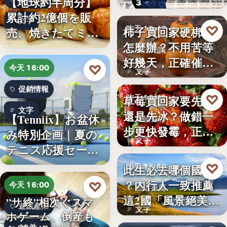
【地球約半周分】
3
朱衛…
累計約2億個を販
文字
♡
柿子買回家硬梆梆
売、焼きたてミニ
昨天 18:47
怎麼辦？不用苦等
クロワッ…
生活知識
好幾天，正確催熟
♡
今天 16:00
文字
方法一次…
促銷情報
♡
草莓買回家要先洗
昨天 18:42
文字
還是先冰？做錯一
【Tenniix】お盆休
食物保存
步更快發霉，正確
み特別企画｜夏の
文字
保存方式…
テニス応援セー
ル…
♡
此生必去哪個國家
昨天 18:40
？內行人一致推薦
♡
今天 16:00
旅遊推薦
這2國「風景絕美、
”サ終”相次ぐスマ
遊戲產業
文字
美食好…
ホゲーム、倒産も