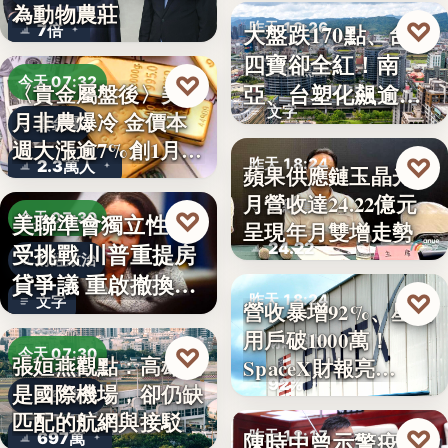
為動物農莊
♡
大盤跌170點、台塑
昨天 18:26
7倍
四寶卻全紅！南
台股焦點
♡
今天 07:32
亞、台塑化飆逾
〈貴金屬盤後〉美7
文字
月非農爆冷 金價本
5%，背…
貴金屬
週大漲逾7%創1月
♡
昨天 18:24
2.3萬人
蘋果供應鏈玉晶光7
來…
月營收達24.22億元
財經焦點
♡
美聯準會獨立性再
今天 07:30
呈現年月雙增走勢
24.22
受挑戰 川普重提房
財經政治
貸爭議 重啟撤換庫
♡
昨天 18:24
文字
營收暴增92%、星鏈
克程…
用戶破1000萬！
財經科技
♡
今天 07:30
張姮燕觀點：高雄已
SpaceX財報亮…
92%
是國際機場，卻仍缺
航空政策
匹配的航網與接駁
♡
陳時中曾示警疫苗
昨天 18:17
697萬