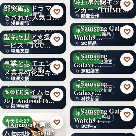
い】県公認キッチ
4.1
♡
昨天 09:00
部突破・ドラマ化
動畫合作
ンカー『EHIMEみ
文字
♡
今天 04:30
漫畫新訊
もされた人気コミ
動畫合作
きゃん…
＜OPEN＞
漫畫新訊
ック！…
「Samsung Galaxy
エンタメ業界特化
108
♡
昨天 09:00
3C新品
型キャリア支援サ
Watch9…
文字
♡
今天 04:30
職涯支援
ービス「TGC…
3C新品
＜Samsung＞
職涯支援
W TOKYO、新規
「Samsung
文字
♡
昨天 09:00
事業としてエンタ
穿戴裝置
Galaxy…
330,000
♡
今天 04:30
職涯支援
メ業界特化型キャ
穿戴裝置
＜ソフトバンク＞
職涯支援
リア…
「Samsung
【アマゾン37
文字
♡
昨天 09:00
科技新品
％OFFタイムセー
Galaxy…
文字
♡
今天 04:29
限時特賣
ル】Android 16…
科技新品
＜ドコモ＞
限時特賣
「Samsung Galaxy
文字
♡
昨天 09:00
3C科技
Watch9」…
15,800円
♡
今天 04:27
【Amazon特選タイ
3C科技
＜au＞「Samsung
ムセールで56,015
健康科技