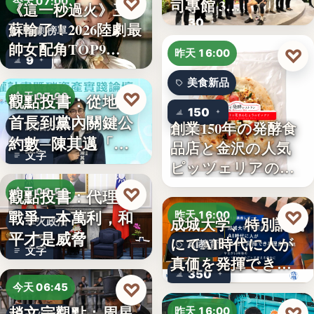
♡
司專館 3…
今天 07:00
《這一秒過火》王籽
30
蘇輸了！2026陸劇最
影劇榜單
帥女配角TOP9…
♡
昨天 16:00
9
美食新品
♡
觀點投書：從地方
今天 07:00
150
首長到黨內關鍵公
創業150年の発酵食
政治分析
約數─陳其邁「被
品店と金沢の人気
文字
組閣」背…
ピッツェリアのコ
ラボ…
♡
觀點投書：代理人
今天 06:50
戰爭一本萬利，和
♡
昨天 16:00
成城大学、特別講義
軍火政治
平才是威脅
にてAI時代に人が
AI教育
文字
真価を発揮できる
350
理由…
♡
今天 06:45
趙文宗觀點：周星
昨天 16:00