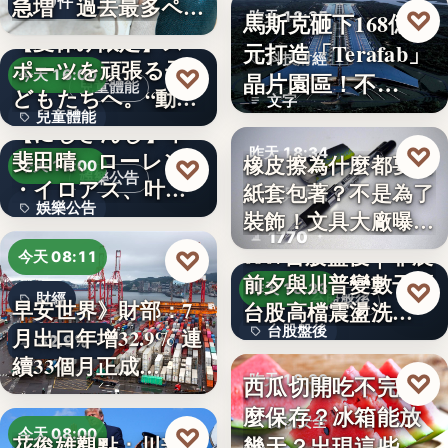
10件
急増 過去最多ペー
♡
馬斯克砸下168億美
昨天 18:35
スで…
【夏休み限定】ス
元打造「Terafab」
科技財經
ポーツを頑張る子
♡
今天 16:00
晶片園區！不…
兒童體能
どもたちへ。“動け
文字
兒童體能
る身体…
【にじさんじ】甲
♡
昨天 18:34
斐田晴、ローレン
0円
橡皮擦為什麼都要用
♡
今天 16:00
娛樂公告
・イロアス、叶ワ
紙套包著？不是為了
文具知識
娛樂公告
ンマンラ…
裝飾！文具大廠曝重
1770
要…
30
0807台股盤後｜非農
♡
今天 08:11
前夕與川普變數干擾
♡
昨天 18:33
財經
台股盤後
早安世界》財部：7
台股高檔震盪洗…
台股盤後
月出口年增32.9% 連
32.9%
續33個月正成…
170.79
♡
西瓜切開吃不完怎
昨天 18:30
麼保存？冰箱能放
食物安全
♡
今天 08:00
幾天？出現這些狀
花俊雄觀點：川普