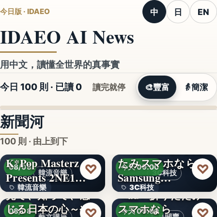
中
日
EN
今日版 · IDAEO
IDAEO AI News
用中文，讀懂全世界的真事實
今日 100 則 · 已讀
0
讀完就停
🎨
豐富
👵
簡潔
新聞河
100 則 · 由上到下
K*Pop Masterz
たみスマホなら
♡
♡
08/08
今天 09:00
韓流音樂
3C科技
Presents 2NE1…
Samsung…
韓流音樂
3C科技
見て、知って、感
＜au＞折りたたみ
じる日本の心～や
スマホなら
文字
文字
♡
♡
08/08
今天 09:00