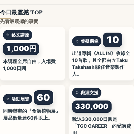
今日最震撼 TOP
先看最震撼的事實
藝文講座
10
虛擬偶像
1,000円
出道專輯《ALL IN》收錄全
10首歌，且全部由☆Taku
本講座全席自由，入場費
Takahashi擔任音樂製作
1,000日圓
人。
職涯支援
60
活動展覽
330,000
同時舉辦的『食蟲植物展』
展品數量達60件以上。
稅込330,000日圓是
「TGC CAREER」的受講費
用