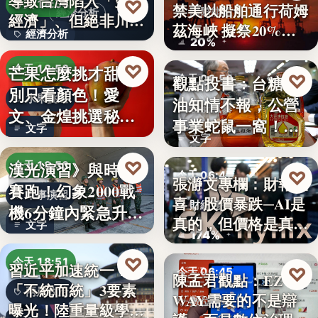
導致台灣陷入「雙速
♡
今天 18:54
禁美以船舶通行荷姆
國際能源
經濟分析
經濟」、但絕非川普
茲海峽 擬祭20%
經濟分析
所…
20%
貨…
40%
♡
芒果怎麼挑才甜？
今天 18:53
♡
觀點投書：台糖毒
今天 06:50
別只看顏色！愛
水果挑選
油知情不報，公營
食安風暴
文、金煌挑選秘訣
事業蛇鼠一窩！人
文字
曝光，買回…
文字
民何堪？
♡
漢光演習》與時間
今天 18:53
♡
今天 06:47
張瀞文專欄：財報報
賽跑！幻象2000戰
軍事演習
喜，股價暴跌─AI是
財經趨勢
機6分鐘內緊急升
真的，但價格是真
文字
空…
174%
的…
♡
今天 18:51
習近平加速統一？
♡
今天 06:45
陳孟君觀點：EZ
「不統而統」3要素
兩岸政治
WAY需要的不是辯
數位治理
曝光！陸重量級學者