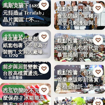
♡
馬斯克砸下168億美
今天 18:35
♡
觀點投書：誰動了
今天 06:30
元打造「Terafab」
科技財經
食安防線？當權力
時事評論
晶片園區！不…
高堂只剩護短與卸
文字
文字
責
♡
今天 18:34
橡皮擦為什麼都要用
♡
觀點投書：公帑養
今天 06:30
紙套包著？不是為了
文具知識
出怪獸！包租代管
時事評論
裝飾！文具大廠曝重
暴雷揭開「官資共
1770
要…
0807台股盤後｜非農
文字
生」的制…
前夕與川普變數干擾
♡
今天 18:33
♡
台股盤後
觀點投書：包租代
今天 06:25
台股高檔震盪洗…
台股盤後
管業應該即刻落實
租賃政策
「租金信託」管理
170.79
♡
西瓜切開吃不完怎
今天 18:30
文字
制度！才…
麼保存？冰箱能放
食物安全
♡
今天 06:20
幾天？出現這些狀