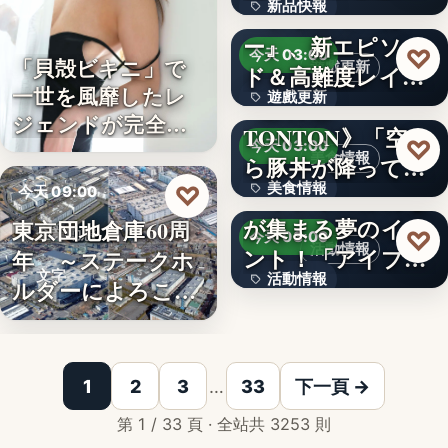
新品快報
ャラク…
『ソウルワーカ
ー』、新エピソー
400
♡
今天 03:00
「貝殻ビキニ」で
遊戲更新
ド＆高難度レイド
一世を風靡したレ
遊戲更新
を実装！新…
《豚丼屋
ジェンドが完全復
TONTON》「空か
文字
♡
今天 03:00
活武田久…
美食情報
ら豚丼が降ってき
美食情報
♡
た」が現実に…
アイプリのみんな
今天 09:00
が集まる夢のイベ
東京団地倉庫60周
文字
企業動態
♡
今天 03:00
活動情報
ント！「アイプリ
年 ～ステークホ
文字
活動情報
ワールド…
ルダーによろこば
れる…
＜OPEN＞折りた
文字
1
2
3
…
33
下一頁 →
第 1 / 33 頁 · 全站共 3253 則