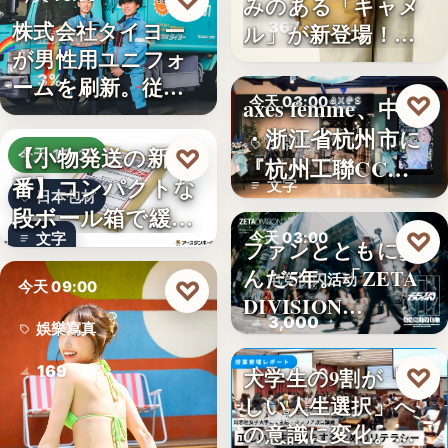
♡
みのある「キャメ
株式会社タイヨー
367
ル」が新登場！毎
企業制服
が男性用ユニフォ
日…
3%
ームを刷新。従来
♡
axes femme、中国
今天 03:00
の男女兼…
・浙江省杭州市に
品牌開店
【小物発送の新定
♡
今天 15:10
『杭州工聯CC…
番】コンパクトな
文字
日本包材
段ボール箱で緩衝
♡
今天 03:00
文字
材の節約…
ファンとともに歩
んだ5年。「ZETA
电竞快闪活动
♡
今天 09:00
DIVISION…
3,000
娛樂寫真
169
♡
大学生の9割が「正
今天 03:00
しい人生選択」へ
金融教育
の意識に変化。ブ