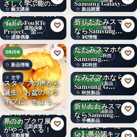
藝文講座
新品開賣
さしく学ぶ能の世
Samsung Galaxy…
藝文講座
新品開賣
界へ
＜ソフトバンク＞
7人組バーチャルア
折りたたみスマホ
イドルFouRTe
4.1
1,000円
♡
♡
08/08
今天 09:00
虛擬偶像
3C情報
ならSamsung…
Project、全…
虛擬偶像
3C情報
＜Samsung＞折り
たたみスマホなら
10
文字
♡
♡
08/08
今天 09:00
3C科技
Samsung…
新品情報
3C科技
＜ドコモ＞折りた
たみスマホなら
文字
文字
♡
今天 09:00
スタッフの声から
科技新品
Samsung G…
誕生！お盆のドラ
科技新品
＜楽天モバイル＞
イブに、ちょうど
折りたたみスマホ
文字
♡
今天 09:00
いい。「…
山口県宇部市に『世
手機新品
ならSamsung…
界のカブクワ展』
手機新品
♡
08/08
【愛媛を喰べた
活動展覽
がやってくる！
い】県公認キッチ
4.1
♡
活動展覽
今天 09:00