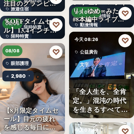
旅遊住宿
TVアニメ「バンド
注目のグランピン
旅遊住宿
リ！ ゆめ∞みた」
グ施設…
【アマゾン30
♡
今天 08:30
動漫情報
#8本編中ライブ映
％OFFタイムセー
10
♡
08/08
動漫情報
像…
限時特賣
ル】13.4インチ大
限時特賣
画面…
19,800円
♡
今天 08:26
文字
♡
08/08
公益廣告
眼部護理
文字
2,980
「全人生を、全肯
定。」混沌の時代
を生きるすべての
【8月限定タイムセ
人へ贈る…
ール】目元の疲れ
を感じる毎日に。3
♡
今天 07:49