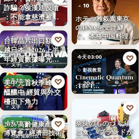
10
詐騙？侯漢廷反嗆
政治爭議
：不能拿慈濟被詐
ホテル雅叙園東京
文字
來洗白「…
のDNAを受け継
ぐ、本格中国料理店
♡
台韓晶片出口額超
今天 18:10
「万福…
越日本！2026上半
半導體經貿
♡
年經貿數據曝光：
今天 03:00
文字
台積…
影視教育
Cinematic Quantum
♡
美中元首秋季峰會
今天 18:10
20名
:The I…
醞釀中 經貿與外交
美中關係
檯面下角力
♡
文字
今天 03:00
活動情報
奈良のものづくり
♡
2026 高齡健康產業
今天 17:59
と食、9ブランドが
博覽會 / 經濟部技術
9
高齡健康科技