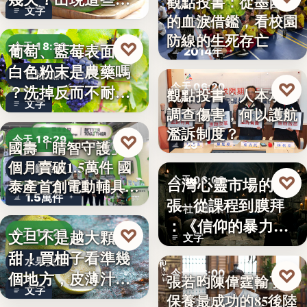
觀點投書：從墨西哥
文字
況別再吃
的血淚借鑑，看校園
教育社會
防線的生死存亡
♡
葡萄、藍莓表面的
今天 18:29
2014年
白色粉末是農藥嗎
食物知識
♡
今天 06:20
？洗掉反而不耐
觀點投書：人本承認
文字
放，「白霜…
調查傷害，何以護航
教育政策
濫訴制度？
♡
今天 18:29
29
國壽「睛智守護」3
個月賣破1.5萬件 國
高齡金融
♡
台灣心靈市場的擴
今天 06:00
泰產首創電動輔具…
1.5萬件
張─從課程到膜拜
社會觀察
：《信仰的暴力》
♡
文旦不是越大顆越
今天 18:27
文字
選摘（3…
甜！買柚子看準幾
水果挑選
♡
今天 06:00
個地方，皮薄汁多
張若昀陳偉霆輸了！
文字
不踩雷
保養最成功的85後陸
娛樂排行