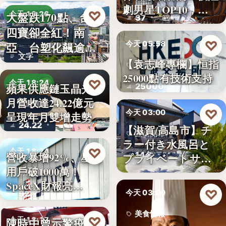
劇男星TOP10，…
♡
大盤跌170點、台塑
今天 18:26
37
四寶卻全紅！南
台股焦點
♡
今天 05:58
亞、台塑化飆逾
文字
5%，背…
【袁志峰專欄】恒指
股市分析
25000點有技術支持
♡
今天 18:24
25000
蘋果供應鏈玉晶光7
月營收達24.22億元
財經焦點
♡
今天 03:00
呈現年月雙增走勢
24.22
【滋賀/高島市】チ
旅宿開幕
ラー付き水風呂と
♡
今天 18:24
14名
營收暴增92%、星鏈
プライベートサウ
用戶破1000萬！
ナを楽…
財經科技
SpaceX財報亮…
♡
今天 03:00
92%
美食情報
♡
陳時中曾示警疫苗
今天 18:17