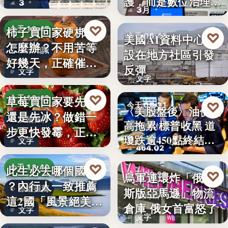
護，而是數位治理的
3
朱衛…
3月
升…
♡
柿子買回家硬梆梆
今天 18:47
♡
美國AI資料中心建
今天 06:40
怎麼辦？不用苦等
生活知識
設在地方社區引發
社會反彈
好幾天，正確催熟
反彈
文字
方法一次…
文字
♡
草莓買回家要先洗
今天 18:42
♡
今天 06:31
〈美股盤後〉油價走
還是先冰？做錯一
食物保存
高拖累 標普收黑 道
美股財經
步更快發霉，正確
瓊跌逾450點終結…
文字
保存方式…
464.02
♡
此生必去哪個國家
今天 18:40
♡
烏軍連環炸「俄羅
今天 06:30
？內行人一致推薦
旅遊推薦
斯版亞馬遜」物流
俄烏戰爭
這2國「風景絕美、
倉庫 俄女首富怒了
文字
美食好…
文字