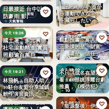
段階…
颱風白海豚8日及9
「子どもがいるか
日最接近 台中以北
品牌擴點
♡
今天 19:36
ら運動できない」
天氣警報
防豪雨[影]
4
を減らしたい。埼
天氣警報
玉県戸田…
文字
♡
今天 19:26
♡
今天 07:00
觀點投書：富人稅真
國土署：多元興辦
社宅政策
正要課的是「財富
社宅滾動精進 實質
財經評論
「，還是「信任」？
照顧逾百萬戶
文字
5%
♡
今天 07:00
♡
不只《成名在望》好
今天 19:21
看！10部姚淳耀台劇
林飛帆：自助人助
台劇推薦
國際合作
推薦，《模仿犯》
10駐台友盟分享城鎮
10
變…
10
韌性演習資訊
澳洲智庫：AI發展
♡
今天 06:50
〈能源盤後〉伊朗擬