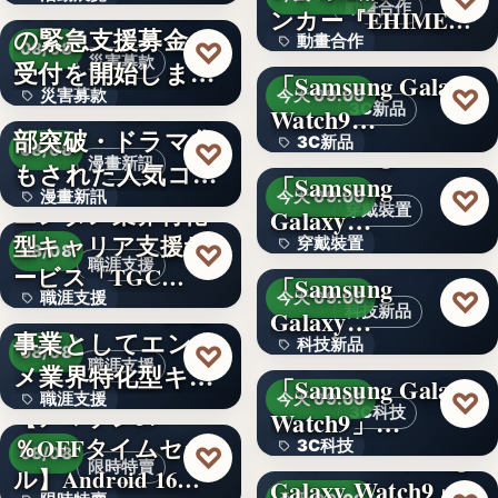
令和8年熊本地震へ
動畫合作
ンカー『EHIMEみ
の緊急支援募金の
60
動畫合作
きゃん…
＜OPEN＞
♡
08/08
災害募款
受付を開始しまし
「Samsung Galaxy
108
♡
災害募款
今天 09:00
た
シリーズ累計40万
3C新品
Watch9…
部突破・ドラマ化
文字
3C新品
＜Samsung＞
♡
08/08
漫畫新訊
もされた人気コミ
「Samsung
文字
♡
漫畫新訊
今天 09:00
ック！…
エンタメ業界特化
穿戴裝置
Galaxy…
型キャリア支援サ
文字
穿戴裝置
＜ソフトバンク＞
♡
08/08
職涯支援
ービス「TGC…
「Samsung
文字
♡
職涯支援
今天 09:00
W TOKYO、新規
科技新品
Galaxy…
事業としてエンタ
330,000
科技新品
＜ドコモ＞
♡
08/08
職涯支援
メ業界特化型キャ
「Samsung Galaxy
文字
♡
職涯支援
今天 09:00
リア…
【アマゾン37
3C科技
Watch9」…
％OFFタイムセー
文字
3C科技
＜au＞「Samsung
♡
08/08
限時特賣
ル】Android 16…
Galaxy Watch9」
文字