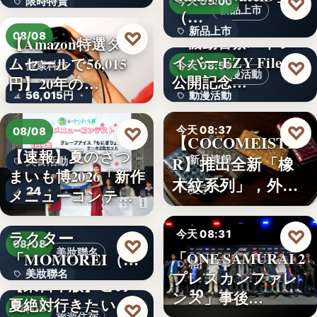
♡
限時特賣
今天 09:00
新品上市
（…
15,800円
新品上市
♡
08/08
『機動警察パトレ
【Amazon特選タイ
イバー EZY File 2』
ムセールで56,015
文字
♡
健康科技
今天 08:59
動漫活動
公開記念…
円】20年の…
56,015円
動漫活動
3,000円
♡
♡
今天 08:37
08/08
【COCOMEISTE
【速報】夏のさつ
R】推出全新「橡
新品情報
美食活動
まいも博2026「新作
木紋系列」，外層
文字
24
メニューコンテス
採…
ト…
韓国発の人気キャ
♡
ラクター
今天 08:31
♡
08/08
美妝聯名
「MOMOREI（モ
「ONE SAMURAI 2
格鬥賽事
美妝聯名
プレスカンファレ
モレイ）」が…
【東日本版】この
10
ンス」事後…
夏絶対行きたい！
文字
♡
08/08