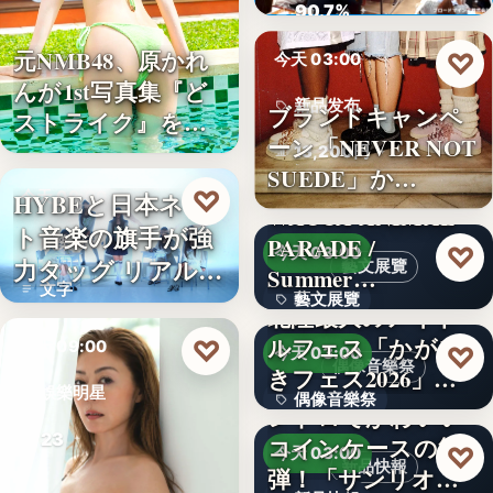
ロード…
90.7%
元NMB48、原かれ
♡
今天 03:00
んが1st写真集『ど
新品发布
ブランドキャンペ
ストライク』を…
ーン「NEVER NOT
13,200円
SUEDE」か…
♡
HYBEと日本ネッ
今天 09:00
WACCA ANIMAL
ト音楽の旗手が強
PARADE /
娛樂新聞
♡
今天 03:00
力タッグ リアル×
藝文展覽
Summer…
文字
バー…
藝文展覽
北陸最大のアイド
ルフェス「かがや
♡
3名
今天 09:00
♡
今天 03:00
偶像音樂祭
きフェス2026」第5
娛樂明星
偶像音樂祭
弾…
レトロでかわいい
23
コインケースの第2
47
♡
今天 03:00
新品快報
弾！「サンリオキ