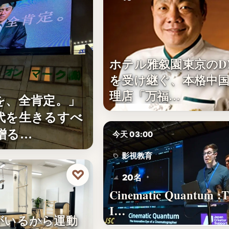
ホテル雅叙園東京のD
を受け継ぐ、本格中
理店「万福…
を、全肯定。」
代を生きるすべ
贈る…
今天 03:00
影視教育
♡
20名
Cinematic Quantum :
I…
がいるから運動