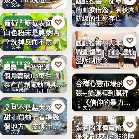
觀點投書：從墨西哥
文字
況別再吃
的血淚借鑑，看校園
教育社會
防線的生死存亡
♡
葡萄、藍莓表面的
今天 18:29
2014年
白色粉末是農藥嗎
食物知識
♡
今天 06:20
？洗掉反而不耐
觀點投書：人本承認
文字
放，「白霜…
調查傷害，何以護航
教育政策
濫訴制度？
♡
今天 18:29
29
國壽「睛智守護」3
個月賣破1.5萬件 國
高齡金融
♡
台灣心靈市場的擴
今天 06:00
泰產首創電動輔具…
1.5萬件
張─從課程到膜拜
社會觀察
：《信仰的暴力》
♡
文旦不是越大顆越
今天 18:27
文字
選摘（3…
甜！買柚子看準幾
水果挑選
♡
今天 06:00
個地方，皮薄汁多
張若昀陳偉霆輸了！
文字
不踩雷
保養最成功的85後陸
娛樂排行