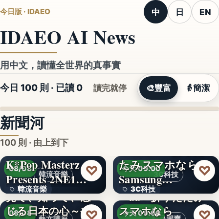
中
日
EN
今日版 · IDAEO
IDAEO AI News
用中文，讀懂全世界的真事實
今日 100 則 · 已讀
0
讀完就停
🎨
豐富
👵
簡潔
新聞河
100 則 · 由上到下
K*Pop Masterz
たみスマホなら
♡
♡
08/08
今天 09:00
韓流音樂
3C科技
Presents 2NE1…
Samsung…
韓流音樂
3C科技
見て、知って、感
＜au＞折りたたみ
じる日本の心～や
スマホなら
文字
文字
♡
♡
08/08
今天 09:00