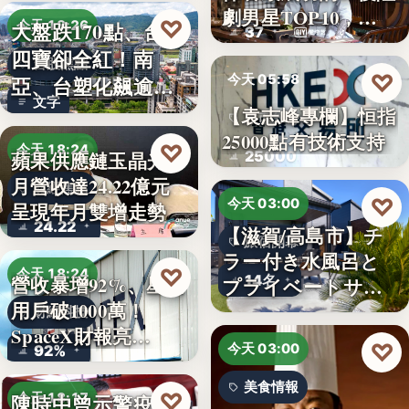
劇男星TOP10，…
♡
大盤跌170點、台塑
今天 18:26
37
四寶卻全紅！南
台股焦點
♡
今天 05:58
亞、台塑化飆逾
文字
5%，背…
【袁志峰專欄】恒指
股市分析
25000點有技術支持
♡
今天 18:24
25000
蘋果供應鏈玉晶光7
月營收達24.22億元
財經焦點
♡
今天 03:00
呈現年月雙增走勢
24.22
【滋賀/高島市】チ
旅宿開幕
ラー付き水風呂と
♡
今天 18:24
14名
營收暴增92%、星鏈
プライベートサウ
用戶破1000萬！
ナを楽…
財經科技
SpaceX財報亮…
♡
今天 03:00
92%
美食情報
♡
陳時中曾示警疫苗
今天 18:17