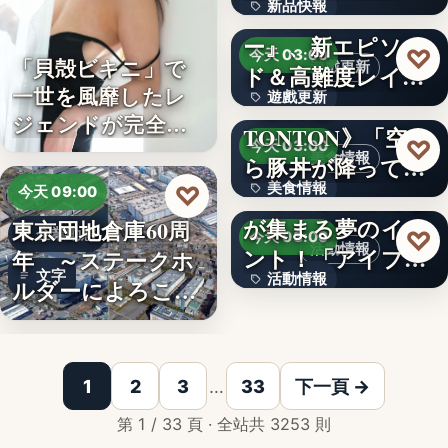
新品快報
ャラク…
『ソウルワーカ
ー』、新エピソー
400
♡
今天 03:00
「貝殻ビキニ」で
遊戲更新
ド＆高難度レイド
一世を風靡したレ
遊戲更新
を実装！新…
《豚丼屋
ジェンドが完全復
TONTON》「空か
文字
♡
今天 03:00
活武田久…
美食情報
ら豚丼が降ってき
美食情報
♡
た」が現実に…
アイプリのみんな
今天 09:00
が集まる夢のイベ
東京団地倉庫60周
文字
企業動態
♡
今天 03:00
活動情報
ント！「アイプリ
年 ～ステークホ
文字
活動情報
ワールド…
ルダーによろこば
れる…
＜OPEN＞折りた
文字
1
2
3
…
33
下一頁 →
第 1 / 33 頁 · 全站共 3253 則