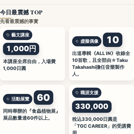
今日最震撼 TOP
先看最震撼的事實
藝文講座
10
虛擬偶像
1,000円
出道專輯《ALL IN》收錄全
10首歌，且全部由☆Taku
本講座全席自由，入場費
Takahashi擔任音樂製作
1,000日圓
人。
職涯支援
60
活動展覽
330,000
同時舉辦的『食蟲植物展』
展品數量達60件以上。
稅込330,000日圓是
「TGC CAREER」的受講費
用