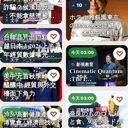
10
詐騙？侯漢廷反嗆
政治爭議
：不能拿慈濟被詐
ホテル雅叙園東京
文字
來洗白「…
のDNAを受け継
ぐ、本格中国料理店
♡
台韓晶片出口額超
今天 18:10
「万福…
越日本！2026上半
半導體經貿
♡
年經貿數據曝光：
今天 03:00
文字
台積…
影視教育
Cinematic Quantum
♡
美中元首秋季峰會
今天 18:10
20名
:The I…
醞釀中 經貿與外交
美中關係
檯面下角力
♡
文字
今天 03:00
活動情報
奈良のものづくり
♡
2026 高齡健康產業
今天 17:59
と食、9ブランドが
博覽會 / 經濟部技術
9
高齡健康科技