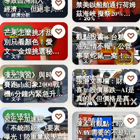
導致台灣陷入「雙速
♡
今天 18:54
禁美以船舶通行荷姆
國際能源
經濟分析
經濟」、但絕非川普
茲海峽 擬祭20%
經濟分析
所…
20%
貨…
40%
♡
芒果怎麼挑才甜？
今天 18:53
♡
觀點投書：台糖毒
今天 06:50
別只看顏色！愛
水果挑選
油知情不報，公營
食安風暴
文、金煌挑選秘訣
事業蛇鼠一窩！人
文字
曝光，買回…
文字
民何堪？
♡
漢光演習》與時間
今天 18:53
♡
今天 06:47
張瀞文專欄：財報報
賽跑！幻象2000戰
軍事演習
喜，股價暴跌─AI是
財經趨勢
機6分鐘內緊急升
真的，但價格是真
文字
空…
174%
的…
♡
今天 18:51
習近平加速統一？
♡
今天 06:45
陳孟君觀點：EZ
「不統而統」3要素
兩岸政治
WAY需要的不是辯
數位治理
曝光！陸重量級學者