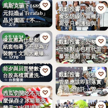
♡
馬斯克砸下168億美
今天 18:35
♡
觀點投書：誰動了
今天 06:30
元打造「Terafab」
科技財經
食安防線？當權力
時事評論
晶片園區！不…
高堂只剩護短與卸
文字
文字
責
♡
今天 18:34
橡皮擦為什麼都要用
♡
觀點投書：公帑養
今天 06:30
紙套包著？不是為了
文具知識
出怪獸！包租代管
時事評論
裝飾！文具大廠曝重
暴雷揭開「官資共
1770
要…
0807台股盤後｜非農
文字
生」的制…
前夕與川普變數干擾
♡
今天 18:33
♡
台股盤後
觀點投書：包租代
今天 06:25
台股高檔震盪洗…
台股盤後
管業應該即刻落實
租賃政策
「租金信託」管理
170.79
♡
西瓜切開吃不完怎
今天 18:30
文字
制度！才…
麼保存？冰箱能放
食物安全
♡
今天 06:20
幾天？出現這些狀