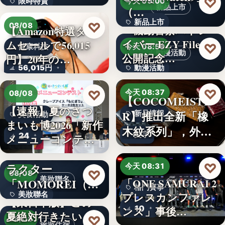
♡
限時特賣
今天 09:00
新品上市
（…
15,800円
新品上市
♡
08/08
『機動警察パトレ
【Amazon特選タイ
イバー EZY File 2』
ムセールで56,015
文字
♡
健康科技
今天 08:59
動漫活動
公開記念…
円】20年の…
56,015円
動漫活動
3,000円
♡
♡
今天 08:37
08/08
【COCOMEISTE
【速報】夏のさつ
R】推出全新「橡
新品情報
美食活動
まいも博2026「新作
木紋系列」，外層
文字
24
メニューコンテス
採…
ト…
韓国発の人気キャ
♡
ラクター
今天 08:31
♡
08/08
美妝聯名
「MOMOREI（モ
「ONE SAMURAI 2
格鬥賽事
美妝聯名
プレスカンファレ
モレイ）」が…
【東日本版】この
10
ンス」事後…
夏絶対行きたい！
文字
♡
08/08