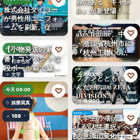
♡
みのある「キャメ
株式会社タイヨー
367
ル」が新登場！毎
企業制服
が男性用ユニフォ
日…
3%
ームを刷新。従来
♡
axes femme、中国
今天 03:00
の男女兼…
・浙江省杭州市に
品牌開店
【小物発送の新定
♡
今天 15:10
『杭州工聯CC…
番】コンパクトな
文字
日本包材
段ボール箱で緩衝
♡
今天 03:00
文字
材の節約…
ファンとともに歩
んだ5年。「ZETA
电竞快闪活动
♡
今天 09:00
DIVISION…
3,000
娛樂寫真
169
♡
大学生の9割が「正
今天 03:00
しい人生選択」へ
金融教育
の意識に変化。ブ