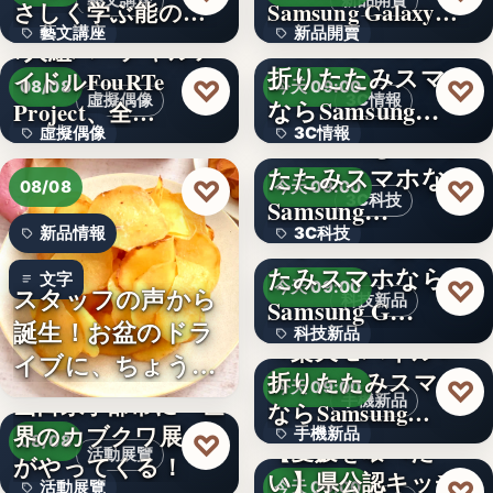
藝文講座
新品開賣
さしく学ぶ能の世
Samsung Galaxy…
藝文講座
新品開賣
界へ
＜ソフトバンク＞
7人組バーチャルア
折りたたみスマホ
イドルFouRTe
4.1
1,000円
♡
♡
08/08
今天 09:00
虛擬偶像
3C情報
ならSamsung…
Project、全…
虛擬偶像
3C情報
＜Samsung＞折り
たたみスマホなら
10
文字
♡
♡
08/08
今天 09:00
3C科技
Samsung…
新品情報
3C科技
＜ドコモ＞折りた
たみスマホなら
文字
文字
♡
今天 09:00
スタッフの声から
科技新品
Samsung G…
誕生！お盆のドラ
科技新品
＜楽天モバイル＞
イブに、ちょうど
折りたたみスマホ
文字
♡
今天 09:00
いい。「…
山口県宇部市に『世
手機新品
ならSamsung…
界のカブクワ展』
手機新品
♡
08/08
【愛媛を喰べた
活動展覽
がやってくる！
い】県公認キッチ
4.1
♡
活動展覽
今天 09:00