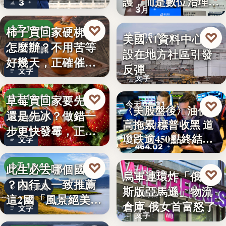
護，而是數位治理的
3
朱衛…
3月
升…
♡
柿子買回家硬梆梆
今天 18:47
♡
美國AI資料中心建
今天 06:40
怎麼辦？不用苦等
生活知識
設在地方社區引發
社會反彈
好幾天，正確催熟
反彈
文字
方法一次…
文字
♡
草莓買回家要先洗
今天 18:42
♡
今天 06:31
〈美股盤後〉油價走
還是先冰？做錯一
食物保存
高拖累 標普收黑 道
美股財經
步更快發霉，正確
瓊跌逾450點終結…
文字
保存方式…
464.02
♡
此生必去哪個國家
今天 18:40
♡
烏軍連環炸「俄羅
今天 06:30
？內行人一致推薦
旅遊推薦
斯版亞馬遜」物流
俄烏戰爭
這2國「風景絕美、
倉庫 俄女首富怒了
文字
美食好…
文字