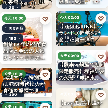
東京に集結。〈…
司專館 3…
30
♡
♡
今天 03:00
今天 16:00
【MATE.BIKE】ブ
品牌活動
美食新品
ランド10周年を記
10
念した第一弾コ…
150
創業150年の発酵食
品店と金沢の人気
♡
今天 03:00
ピッツェリアのコ
【熊本・鶴屋で期間
ラボ…
和菓子情報
限定販売】赤福の夏
♡
今天 16:00
成城大学、特別講義
1,200
の涼菓「赤福水よ
にてAI時代に人が
うか…
AI教育
真価を発揮できる
♡
350
今天 03:00
理由…
【moz(モズ)】温か
新品情報
今天 16:00