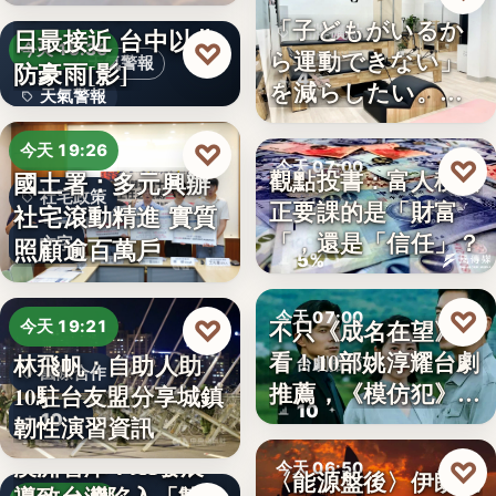
段階…
颱風白海豚8日及9
「子どもがいるか
日最接近 台中以北
品牌擴點
♡
今天 19:36
ら運動できない」
天氣警報
防豪雨[影]
4
を減らしたい。埼
天氣警報
玉県戸田…
文字
♡
今天 19:26
♡
今天 07:00
觀點投書：富人稅真
國土署：多元興辦
社宅政策
正要課的是「財富
社宅滾動精進 實質
財經評論
「，還是「信任」？
照顧逾百萬戶
文字
5%
♡
今天 07:00
♡
不只《成名在望》好
今天 19:21
看！10部姚淳耀台劇
林飛帆：自助人助
台劇推薦
國際合作
推薦，《模仿犯》
10駐台友盟分享城鎮
10
變…
10
韌性演習資訊
澳洲智庫：AI發展
♡
今天 06:50
〈能源盤後〉伊朗擬