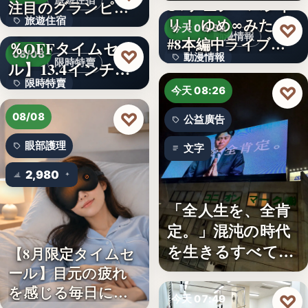
旅遊住宿
TVアニメ「バンド
注目のグランピン
旅遊住宿
リ！ ゆめ∞みた」
グ施設…
【アマゾン30
♡
今天 08:30
動漫情報
#8本編中ライブ映
％OFFタイムセー
10
♡
08/08
動漫情報
像…
限時特賣
ル】13.4インチ大
限時特賣
画面…
19,800円
♡
今天 08:26
文字
♡
08/08
公益廣告
眼部護理
文字
2,980
「全人生を、全肯
定。」混沌の時代
を生きるすべての
【8月限定タイムセ
人へ贈る…
ール】目元の疲れ
を感じる毎日に。3
♡
今天 07:49