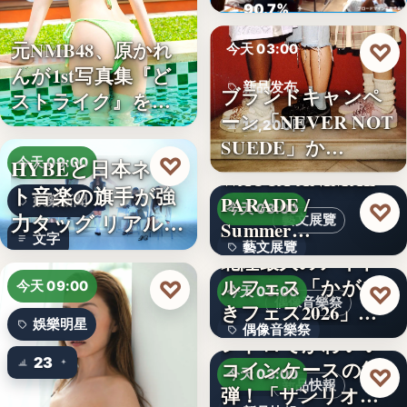
ロード…
90.7%
元NMB48、原かれ
♡
今天 03:00
んが1st写真集『ど
新品发布
ブランドキャンペ
ストライク』を…
ーン「NEVER NOT
13,200円
SUEDE」か…
♡
HYBEと日本ネッ
今天 09:00
WACCA ANIMAL
ト音楽の旗手が強
PARADE /
娛樂新聞
♡
今天 03:00
力タッグ リアル×
藝文展覽
Summer…
文字
バー…
藝文展覽
北陸最大のアイド
ルフェス「かがや
♡
3名
今天 09:00
♡
今天 03:00
偶像音樂祭
きフェス2026」第5
娛樂明星
偶像音樂祭
弾…
レトロでかわいい
23
コインケースの第2
47
♡
今天 03:00
新品快報
弾！「サンリオキ