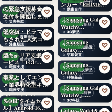
令和8年熊本地震へ
動畫合作
ンカー『EHIMEみ
の緊急支援募金の
60
動畫合作
きゃん…
＜OPEN＞
♡
08/08
災害募款
受付を開始しまし
「Samsung Galaxy
108
♡
災害募款
今天 09:00
た
シリーズ累計40万
3C新品
Watch9…
部突破・ドラマ化
文字
3C新品
＜Samsung＞
♡
08/08
漫畫新訊
もされた人気コミ
「Samsung
文字
♡
漫畫新訊
今天 09:00
ック！…
エンタメ業界特化
穿戴裝置
Galaxy…
型キャリア支援サ
文字
穿戴裝置
＜ソフトバンク＞
♡
08/08
職涯支援
ービス「TGC…
「Samsung
文字
♡
職涯支援
今天 09:00
W TOKYO、新規
科技新品
Galaxy…
事業としてエンタ
330,000
科技新品
＜ドコモ＞
♡
08/08
職涯支援
メ業界特化型キャ
「Samsung Galaxy
文字
♡
職涯支援
今天 09:00
リア…
【アマゾン37
3C科技
Watch9」…
％OFFタイムセー
文字
3C科技
＜au＞「Samsung
♡
08/08
限時特賣
ル】Android 16…
Galaxy Watch9」
文字