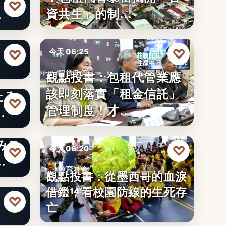
♡
資共生」的制…
…
りた
♡
♡
今天 06:25
觀點投書：包租代管業應
租賃政策
該即刻落實「租金信託」
たみ
文字
♡
管理制度！才…
…
みス
♡
今天 06:20
♡
…
教育社會
觀點投書：從墨西哥的血淚
りた
借鑑，看校園防線的生死存
2014年
♡
亡