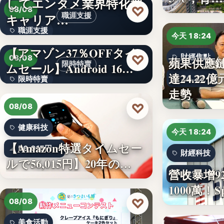
してエンタメ業界特化型
330,000
♡
08/08
キャリア…
職涯支援
職涯支援
今天 18:24
【アマゾン37％OFFタイ
文字
♡
財經焦點
08/08
蘋果供應
限時特賣
ムセール】Android 16…
達24.2
24.22
限時特賣
走勢
15,800円
♡
08/08
健康科技
今天 18:24
【Amazon特選タイムセー
56,015円
財經科技
ルで56,015円】20年の…
營收暴增9
92%
1000萬！
♡
08/08
美食活動