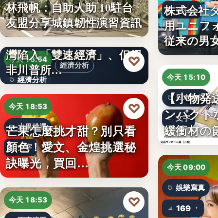
林飛帆：自助人助 10駐台
株式会社
3%
友盟分享城鎮韌性演習資訊
用ユニフ
澳洲智庫：AI發展導致台
従来の男
灣陷入「雙速經濟」、但絕
♡
今天 18:54
經濟分析
非川普所…
今天 15:10
經濟分析
【小物発
日本包材
40%
♡
今天 18:53
ンパクト
文字
緩衝材の
芒果怎麼挑才甜？別只看
水果挑選
顏色！愛文、金煌挑選秘
文字
訣曝光，買回…
今天 09:00
娛樂寫真
♡
今天 18:53
169