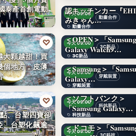
【愛媛を喰べたい】
件 國泰產首創電動
認キッチンカー『EHI
4.1
今天 09:00
動畫合作
みきゃん…
動畫合作
＜OPEN＞「Samsun
108
♡
今天 09:00
Galaxy Watch9…
3C新品
越大顆越甜！買
3C新品
幾個地方，皮薄
＜Samsung＞「Samsu
文字
今天 09:00
雷
Galaxy…
穿戴裝置
穿戴裝置
＜ソフトバンク＞
文字
♡
今天 09:00
「Samsung Galaxy…
科技新品
0點、台塑四寶卻
科技新品
亞、台塑化飆逾
＜ドコモ＞「Samsun
文字
今天 09:00
3C科技