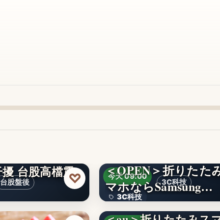
＜OPEN＞折りたた
擾 台股高檔震
♡
今天 09:00
台股盤後
マホならSamsung…
3C科技
3C科技
＜au＞折りたたみス
文字