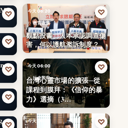
県公
ME
♡
今天 06:20
♡
教育政策
觀點投書：人本承認調查傷
g
29
♡
害，何以護航濫訴制度？
ng
♡
今天 06:00
♡
台灣心靈市場的擴張─從
社會觀察
課程到膜拜：《信仰的暴
文字
♡
力》選摘（3…
g
♡
今天 06:00
♡