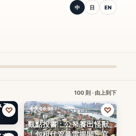
中
日
EN
100 則 · 由上到下
みス
♡
♡
今天 06:30
觀點投書：公帑養出怪獸
時事評論
！包租代管暴雷揭開「官
マホ
文字