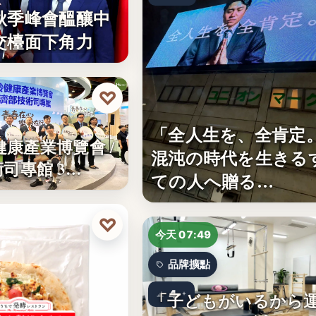
秋季峰會醞釀中
交檯面下角力
♡
技
「全人生を、全肯定
齡健康產業博覽會 /
混沌の時代を生きる
司專館 3…
ての人へ贈る…
♡
今天 07:49
品牌擴點
4
「子どもがいるから