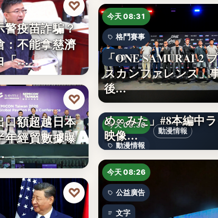
♡
今天 08:31
示警疫苗詐騙？
格鬥賽事
嗆：不能拿慈濟
「ONE SAMURAI 2 
白「…
10
スカンファレンス」
後…
♡
TVアニメ「バンドリ
め∞みた」#8本編中
出口額超越日本
今天 08:30
動漫情報
映像…
上半年經貿數據曝
動漫情報
…
19,800円
今天 08:26
♡
公益廣告
文字