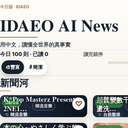
今日版 · IDAEO
IDAEO AI News
用中文，讀懂全世界的真事實
今日 100 則 · 已讀
0
讀完就停
🎨
豐富
👵
簡潔
新聞河
K*Pop Masterz Presents
川普變數干
♡
08/08
今天 18:33
2NE1…
韓流音樂
盪洗…
韓流音樂
台股盤後
見て、知って、感じる日
本の心～やさしく学ぶ能
文字
170.79