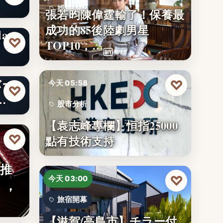
娛樂排行
張若昀陳偉霆輸了！保養最
成功的85後陸劇男星
37
axy
♡
TOP10，…
バー
♡
今天 05:58
♡
…
股市分析
【袁志峰專欄】恒指25000
25000
♡
點有技術支持
】推
♡
今天 03:00
」，
旅宿開幕
【滋賀/高島市】チラー付
14名