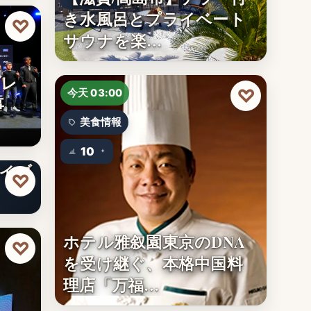
き水風呂とプライベート
♡
サウナを楽…
プレ
♡
今天 03:00
事
美食情報
！ ゆ
10
ライブ
♡
ホテル雅叙園東京のDNA
♡
を受け継ぐ、本格中国料
理店「万福…