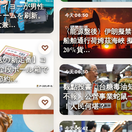
タイヨーが男性
ォームを刷新。
今天 06:50
女兼…
國際能源
〈能源盤後〉伊朗擬禁
船舶通行荷姆茲海峽 
20%
♡
20%貨…
送の新定番】コ
な段ボール箱で
今天 06:50
節約…
觀點投書：台糖毒油
食安風暴
不報，公營事業蛇鼠
文字
♡
！人民何堪？
今天 06:47