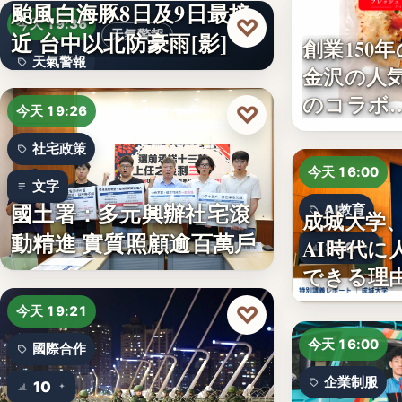
颱風白海豚8日及9日最接
♡
今天 19:36
近 台中以北防豪雨[影]
天氣警報
創業150
天氣警報
金沢の人
のコラボ
文字
♡
今天 19:26
社宅政策
今天 16:00
文字
國土署：多元興辦社宅滾
AI教育
成城大学
動精進 實質照顧逾百萬戶
AI時代に
350
できる理
♡
今天 19:21
今天 16:00
國際合作
企業制服
10