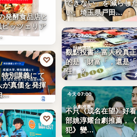
できない」を減らし
い。埼玉県戸田…
年の発酵食品店と
気ピッツェリア
…
今天 07:00
財經評論
觀點投書：富人稅真正
♡
的是「財富「，還是「
5%
任」？
、特別講義にて
人が真価を発揮
由…
今天 07:00
台劇推薦
不只《成名在望》好看
♡
部姚淳耀台劇推薦，《
10
犯》變…