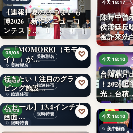
今天 18:17
【速報】夏のさつまいも
24
陳時中曾
政治爭議
博2026「新作メニューコ
侯漢廷反
文字
ンテスト…
被詐來洗
韓国発の人気キャラクタ
ー「MOMOREI（モモレ
♡
08/08
イ）」が…
美妝聯名
今天 18:10
美妝聯名
【東日本版】この夏絶対
台韓晶片
半導體經貿
行きたい！注目のグラン
文字
♡
！2026
08/08
文字
旅遊住宿
ピング施設…
光：台積
旅遊住宿
【アマゾン30％OFFタイ
ムセール】13.4インチ大
10
♡
08/08
画面…
限時特賣
今天 18:10
限時特賣
美中關係