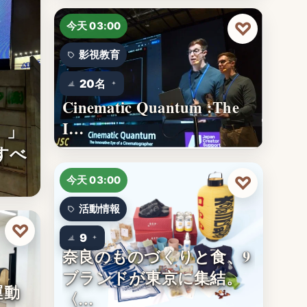
♡
今天 03:00
影視教育
20名
Cinematic Quantum :The
I…
。」
すべ
♡
今天 03:00
活動情報
♡
9
奈良のものづくりと食、9
ブランドが東京に集結。
運動
〈…