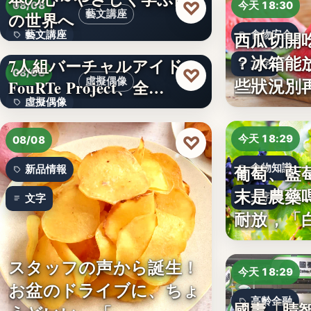
♡
08/08
今天 18:30
藝文講座
の世界へ
西瓜切開
藝文講座
食物安全
？冰箱能
7人組バーチャルアイドル
文字
1,000円
♡
08/08
些狀況別
虛擬偶像
FouRTe Project、全…
虛擬偶像
10
♡
今天 18:29
08/08
葡萄、藍
食物知識
新品情報
末是農藥
文字
文字
耐放，「
スタッフの声から誕生！
今天 18:29
お盆のドライブに、ちょ
高齡金融
國壽「睛