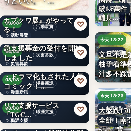
うどいい。「…
破1.5萬
1.5萬件
山口県宇部市に『世界の
輔具…
カブクワ展』がやってく
♡
08/08
活動展覽
る！
活動展覽
令和8年熊本地震への緊
今天 18:27
急支援募金の受付を開始
60
♡
08/08
文旦不是
水果挑選
しました
災害募款
柚子看準
災害募款
シリーズ累計40万部突破
文字
汁多不踩
・ドラマ化もされた人気
文字
♡
08/08
コミック！…
漫畫新訊
漫畫新訊
エンタメ業界特化型キャ
今天 18:26
リア支援サービス
文字
♡
大盤跌17
08/08
台股焦點
職涯支援
「TGC…
全紅！南
文字
職涯支援
W TOKYO、新規事業と
5%，背…