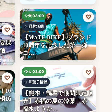
た
♡
今天 03:00
品牌活動
♡
【MATE.BIKE】ブランド
10
要課
10周年を記念した第一弾
信
コ…
♡
今天 03:00
♡
和菓子情報
！10
【熊本・鶴屋で期間限定販
1,200
模仿
売】赤福の夏の涼菓「赤
福水ようか…