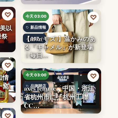
♡
♡
今天 03:00
美以
新品情報
擬祭
【moz(モズ)】温かみのあ
367
る「キャメル」が新登場
！毎日…
♡
♡
知情
今天 03:00
一窩
axes femme、中国・浙江
品牌開店
省杭州市に『杭州工聯
文字
CC…
♡