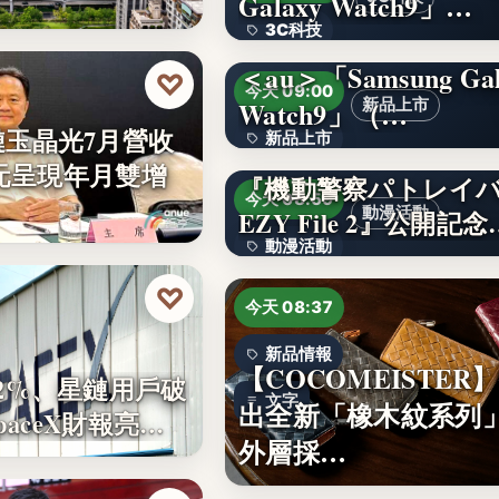
Galaxy Watch9」…
3C科技
＜au＞「Samsung Gal
文字
♡
今天 09:00
Watch9」（…
新品上市
鏈玉晶光7月營收
新品上市
2億元呈現年月雙增
『機動警察パトレイ
文字
今天 08:59
動漫活動
EZY File 2』公開記念
動漫活動
♡
3,000円
今天 08:37
新品情報
【COCOMEISTER
2%、星鏈用戶破
文字
出全新「橡木紋系列
SpaceX財報亮…
外層採…