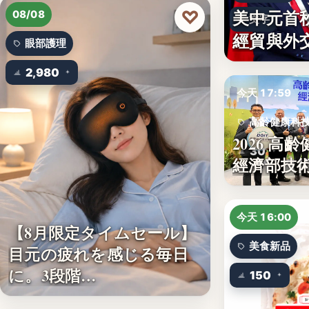
文字
美中元首
♡
08/08
文字
經貿與外
眼部護理
2,980
今天 17:59
高齡健康科
2026 高
30
經濟部技術
今天 16:00
【8月限定タイムセール】
美食新品
目元の疲れを感じる毎日
に。3段階…
150