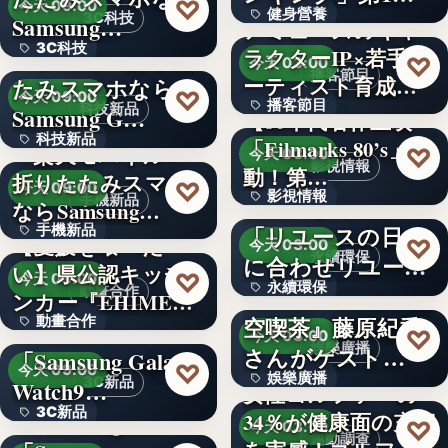
♡
今天 09:00
健身營養
獲得(…
3C科技
Samsung…
アミューズのキャ
3C科技
＜ドコモ＞折りた
ラクターIP×若手ア
文字
♡
今天 03:00
播客節目
ーティスト育成コ
たみスマホなら
文字
♡
今天 09:00
播客節目
ンテ…
科技新品
Samsung G…
【80年代名作上映
科技新品
「Filmarks 80’s」始
36年
＜楽天モバイル＞
♡
今天 03:00
影視情報
動！第…
折りたたみスマホ
文字
♡
今天 09:00
影視情報
エコスタイル、
手機新品
ならSamsung…
「リユースの日」
手機新品
40
【愛媛を喰べた
♡
今天 03:00
永續環保
に合わせリユース
い】県公認キッチ
4.1
♡
今天 09:00
永續環保
文化の普及…
interfm『Runeの星
動畫合作
ンカー『EHIMEみ
空喫茶』藤原紀香
動畫合作
きゃん…
＜OPEN＞
文字
♡
今天 03:00
娛樂廣播
さんがゲスト…
「Samsung Galaxy
108
♡
今天 09:00
娛樂廣播
3C新品
Watch9…
女性ゴルファーの
3C新品
＜Samsung＞
34％が健康面の充実
文字
♡
今天 03:00
運動調查