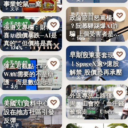
透露8月…
事業蛇鼠一窩！人
文字
民何堪？
♡
昨天 23:33
政論節目怒罵楊金龍
♡
今天 06:47
？阮慕驊踢爆AI詐
張瀞文專欄：財報報
詐騙警示
騙 上個受害者是
喜，股價暴跌─AI是
財經趨勢
165
「這…
真的，但價格是真
174%
的…
♡
早期股東要套現了
昨天 23:30
！SpaceX逾9億股
♡
今天 06:45
陳孟君觀點：EZ
財經股市
解禁 股價恐再承壓
WAY需要的不是辯
數位治理
文字
護，而是數位治理的
3月
升…
♡
昨天 23:29
外送專法上路僅2
♡
美國AI資料中心建
今天 06:40
周 工會控「血汗錢
勞資爭議
設在地方社區引發
被偷走」 Uber…
社會反彈
32
反彈
文字