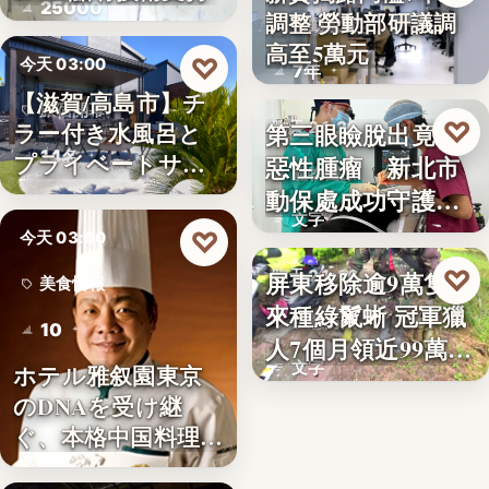
25000
調整 勞動部研議調
勞動政策
高至5萬元
♡
今天 03:00
7年
【滋賀/高島市】チ
旅宿開幕
♡
ラー付き水風呂と
第三眼瞼脫出竟藏
昨天 21:26
14名
プライベートサウ
惡性腫瘤 新北市
寵物醫療
ナを楽…
動保處成功守護校
文字
園犬
♡
今天 03:00
♡
屏東移除逾9萬隻外
昨天 21:16
美食情報
來種綠鬣蜥 冠軍獵
生態防治
10
人7個月領近99萬
文字
ホテル雅叙園東京
獎…
のDNAを受け継
ぐ、本格中国料理店
「万福…