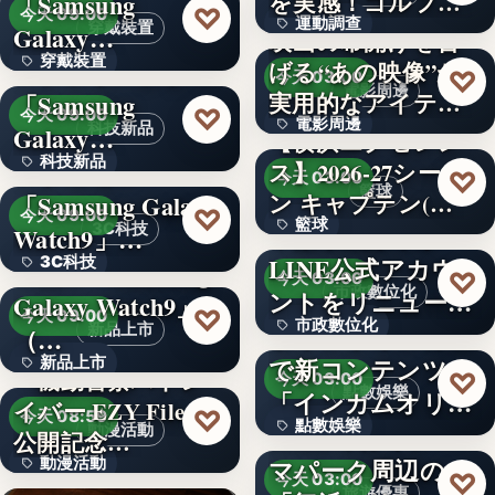
を実感！ゴルフを
「Samsung
文字
♡
今天 09:00
運動調查
始め…
穿戴裝置
Galaxy…
映画の幕開けを告
穿戴裝置
＜ソフトバンク＞
げる“あの映像”が
34%
♡
今天 03:00
電影周邊
実用的なアイテム
「Samsung
文字
♡
今天 09:00
電影周邊
に！「…
科技新品
Galaxy…
【横浜エクセレン
科技新品
＜ドコモ＞
ス】2026-27シーズ
75
♡
今天 03:00
籃球
ン キャプテン(…
「Samsung Galaxy
文字
♡
今天 09:00
籃球
千葉県茂原市が
3C科技
Watch9」…
LINE公式アカウ
3C科技
＜au＞「Samsung
3
♡
今天 03:00
市政數位化
ントをリニューア
Galaxy Watch9」
文字
♡
今天 09:00
市政數位化
ル！プレ…
ポイントインカム
新品上市
（…
で新コンテンツ
新品上市
文字
『機動警察パトレ
♡
今天 03:00
點數娛樂
「インカムオリ
イバー EZY File 2』
文字
♡
今天 08:59
點數娛樂
パ」開始
Peachで行くテー
動漫活動
公開記念…
マパーク周辺の
動漫活動
文字
♡
今天 03:00
旅遊優惠