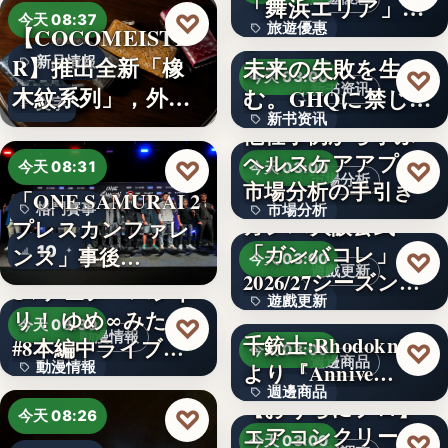
「舞浜エリア」ホ
3,000円
♡
今天 08:37
旅遊優惠
【COCOMEISTE
テルも…
かつての成功が、
R】推出全新「橡
未来の失敗を生
新品情報
文字
♡
今天 03:00
新书资讯
木紋系列」，外層
む。GHQに禁じら
文字
新书资讯
採…
れた「禁…
他社事例から学ぶ
ヘルスケアアプリ
文字
♡
♡
今天 08:31
今天 03:00
市場分析
市場分析の手引き
「ONE SAMURAI 2
格鬥賽事
市場分析
ガンバ大阪公式
プレスカンファレ
「ガンバコレ」
10
500
ンス」事後…
♡
今天 03:00
遊戲更新
2026/27シーズン開
TVアニメ「バンド
遊戲更新
幕！…
リ！ ゆめ∞みた」
♡
今天 08:30
動漫情報
千銃士:Rhodoknight
#8本編中ライブ映
150
♡
今天 03:00
週邊商品
動漫情報
より『Annive…
像…
週邊商品
【おうちにプロ】
19,800円
♡
今天 08:26
エアコンクリーニ
880円
♡
今天 03:00