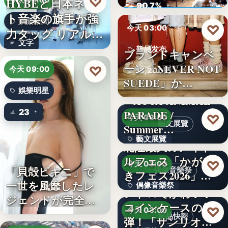
♡
HYBEと日本ネッ
今天 09:00
ロード…
90.7%
ト音楽の旗手が強
娛樂新聞
♡
今天 03:00
力タッグ リアル×
文字
バー…
新品发布
ブランドキャンペ
ーン「NEVER NOT
♡
今天 09:00
13,200円
SUEDE」か…
娛樂明星
WACCA ANIMAL
23
PARADE /
♡
今天 03:00
藝文展覽
Summer…
藝文展覽
北陸最大のアイド
ルフェス「かがや
3名
♡
今天 03:00
「貝殻ビキニ」で
偶像音樂祭
きフェス2026」第5
一世を風靡したレ
偶像音樂祭
弾…
レトロでかわいい
ジェンドが完全復
コインケースの第2
47
♡
今天 03:00
活武田久…
新品快報
弾！「サンリオキ