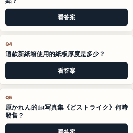
點？
看答案
Q4
這款新紙箱使用的紙板厚度是多少？
看答案
Q5
原かれん的1st写真集《どストライク》何時
發售？
看答案