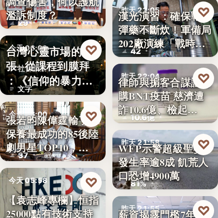
調查傷害，何以護航
教育政策
♡
昨天 22:05
濫訴制度？
漢光演習：確保戰時
29
彈藥不斷炊！軍備局
國防軍事
202廠演練「戰時
♡
台灣心靈市場的擴
今天 06:00
42
產…
張─從課程到膜拜
社會觀察
♡
昨天 22:04
：《信仰的暴力》
律師與掮客合謀誆可
文字
選摘（3…
購BNT疫苗 慈濟遭
司法犯罪
詐10.6億、檢起…
♡
今天 06:00
10.6億
張若昀陳偉霆輸了！
保養最成功的85後陸
娛樂排行
♡
昨天 21:58
劇男星TOP10，…
WFP示警超級聖嬰
37
發生率逾8成 飢荒人
氣候警報
口恐增4900萬
♡
今天 05:58
81%
【袁志峰專欄】恒指
股市分析
♡
昨天 21:55
25000點有技術支持
薪資揭露門檻7年未