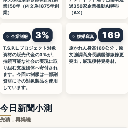
業150年（內文為1875年創
過350家企業推動AI轉型
業）
（AX）
3%
169
企業制服
娛樂寫真
T.S.P.L.プロジェクト対象
原かれん身高169公分，原
資材の販売代金の3％が、
文強調高身長讓腿部線條更
持続可能な社会の実現に取
突出，展現模特兒身材。
り組む支援団体へ寄付され
ます。今回の制服は一部副
資材にその対象製品を使用
しています。
今日新聞小測
先猜，再揭曉