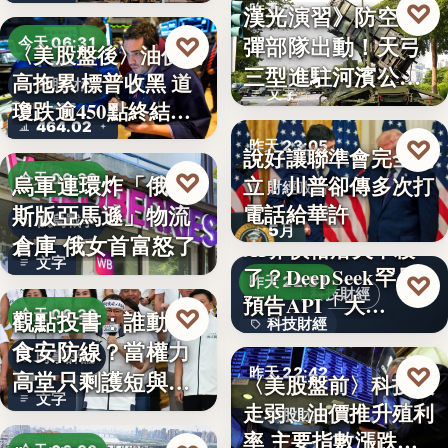
♡
漢光演習》防空飛
昨天 23:13
彈部隊出動！天弓
♡
今天 06:31
〈美股盤後〉油價走
軍事演習
三型進駐河濱公
高拖累 標普收黑 道
美股財經
文字
園 實地探…
瓊跌逾450點終結…
464.02
♡
昨天 23:05
說好讓聯準會完全獨
♡
烏軍連環炸「俄羅
今天 06:30
立！川普卻傳多次打
財經政治
電話給華許
斯版亞馬遜」物流
俄烏戰爭
5月
倉庫 俄女首富怒了
AI界價格屠夫不殺
文字
了？DeepSeek罕見
♡
昨天 22:51
科技財經
預告API「大…
♡
觀點投書：誰動了
今天 06:30
科技財經
食安防線？當權力
時事評論
0.02
♡
昨天 22:42
高堂只剩護短與卸
〈美股盤前〉科技股
文字
責
走弱、油價推升殖利
美股財經
率 主要指數漲跌互