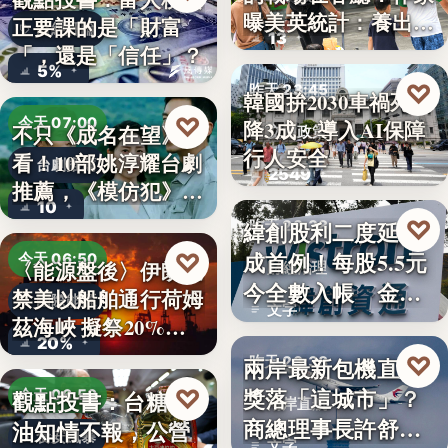
曝美英統計：養出高
正要課的是「財富
財經評論
13
學…
「，還是「信任」？
5%
♡
昨天 23:45
韓國拚2030車禍死亡
♡
今天 07:00
降3成 導入AI保障
不只《成名在望》好
交通政策
行人安全
看！10部姚淳耀台劇
台劇推薦
2549
推薦，《模仿犯》
10
變…
♡
緯創股利二度延發
昨天 23:38
成首例！每股5.5元
♡
今天 06:50
〈能源盤後〉伊朗擬
財經治理
今全數入帳 金管
禁美以船舶通行荷姆
國際能源
文字
會曝…
茲海峽 擬祭20%
20%
貨…
♡
兩岸最新包機直航
昨天 23:38
獎落「這城市」？
♡
觀點投書：台糖毒
今天 06:50
兩岸直航
商總理事長許舒博
油知情不報，公營
食安風暴
文字