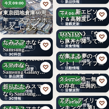
新品快報
♡
ャラク…
『ソウルワーカ
今天 09:00
ー』、新エピソー
東京団地倉庫60周
400
♡
企業動態
今天 03:00
遊戲更新
ド＆高難度レイド
年 ～ステークホ
文字
遊戲更新
を実装！新…
《豚丼屋
ルダーによろこば
TONTON》「空か
れる…
＜OPEN＞折りた
文字
♡
今天 03:00
美食情報
ら豚丼が降ってき
たみスマホなら
♡
今天 09:00
美食情報
た」が現実に…
アイプリのみんな
3C科技
Samsung…
が集まる夢のイベ
3C科技
文字
＜au＞折りたたみ
♡
今天 03:00
活動情報
ント！「アイプリ
スマホなら
文字
♡
今天 09:00
活動情報
ワールド…
新品開賣
Samsung Galaxy…
ダンスミュージッ
新品開賣
＜ソフトバンク＞
クシーン唯一無二
文字
♡
今天 03:00
音樂派對
の存在、圧倒的な
折りたたみスマホ
4.1
♡
今天 09:00
音樂派對
カリスマ…
【楽天市場「クレ
3C情報
ならSamsung…
アチン デイリーラ
3C情報
＜Samsung＞折り
5
♡
今天 03:00
健身營養
ンキング」第1位
たたみスマホなら
文字