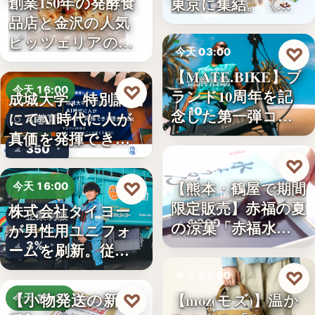
創業150年の発酵食
東京に集結。〈…
品店と金沢の人気
ピッツェリアのコ
♡
今天 03:00
ラボ…
【MATE.BIKE】ブ
品牌活動
♡
今天 16:00
ランド10周年を記
成城大学、特別講義
10
念した第一弾コ…
にてAI時代に人が
AI教育
真価を発揮できる
350
理由…
♡
今天 03:00
【熊本・鶴屋で期間
♡
今天 16:00
和菓子情報
限定販売】赤福の夏
株式会社タイヨー
企業制服
1,200
の涼菓「赤福水よ
が男性用ユニフォ
うか…
3%
ームを刷新。従来
の男女兼…
♡
今天 03:00
【小物発送の新定
【moz(モズ)】温か
♡
今天 15:10
新品情報