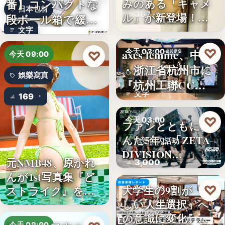
番】コンパクトな
みのある「キャメ
日本包材
367
ル」が新登場！毎
段ボール箱で緩衝
日…
文字
材の節約…
♡
axes femme、中国
今天 03:00
♡
今天 09:00
・浙江省杭州市に
品牌開店
娛樂寫真
『杭州工聯CC…
文字
169
♡
今天 03:00
ファンとともに歩
んだ5年。「ZETA
电竞快闪活动
DIVISION…
元NMB48、原かれ
3,000
んが1st写真集『ど
♡
大学生の9割が「正
ストライク』を…
今天 03:00
しい人生選択」へ
金融教育
の意識に変化。ブ