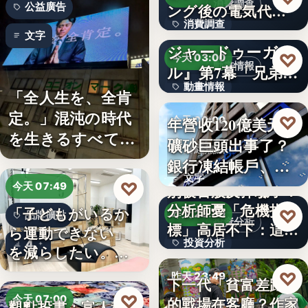
消費調查
公益廣告
ング後の電気代削
消費調查
減の実感…
TVアニメ『天幕の
文字
ジャードゥーガ
40%
♡
今天 03:00
動畫情報
ル』第7幕「兄弟」
動畫情報
あらす…
「全人生を、全肯
定。」混沌の時代
文字
♡
年營收120億美元鐵
今天 00:00
を生きるすべての
礦砂巨頭出事了？
財經焦點
人へ贈る…
銀行凍結帳戶、礦
文字
商急…
♡
今天 07:49
別被台股反彈騙了？
分析師憂「危機指
「子どもがいるか
♡
昨天 23:59
品牌擴點
投資分析
標」高居不下：這次
ら運動できない」
投資分析
4
一殺…
を減らしたい。埼
玉県戸田…
4.63%
♡
昨天 23:49
下一代「貧富差距」
♡
今天 07:00
的戰場在客廳？作家
觀點投書：富人稅真
親子教養