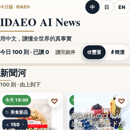
中
日
EN
今日版 · IDAEO
IDAEO AI News
用中文，讀懂全世界的真事實
今日 100 則 · 已讀
0
讀完就停
🎨
豐富
👵
簡潔
新聞河
100 則 · 由上到下
♡
♡
今天 16:00
今天 03:00
美食新品
活動情報
奈良のものづくり
と食、9ブランドが
150
9