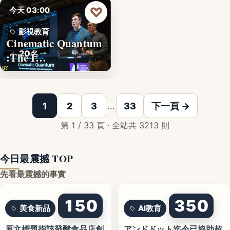
♡
今天 03:00
影視教育
Cinematic Quantum
20名
:The I…
1
2
3
…
33
下一頁 →
第 1 / 33 頁 · 全站共 3213 則
今日最震撼 TOP
先看最震撼的事實
150
350
美食新品
AI教育
原文標題指該發酵食品店創
アンドドット迄今已協助超