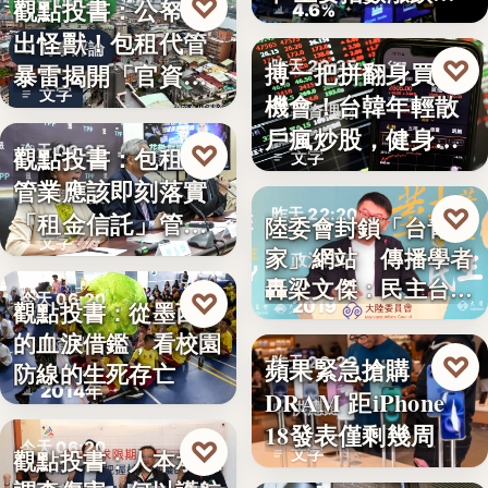
♡
觀點投書：公帑養
今天 06:30
4.6%
見
出怪獸！包租代管
時事評論
♡
搏一把拼翻身買房
昨天 22:35
暴雷揭開「官資共
文字
機會！台韓年輕散
生」的制…
投資理財
戶瘋炒股，健身網
♡
觀點投書：包租代
今天 06:25
文字
紅開槓桿…
管業應該即刻落實
租賃政策
♡
昨天 22:20
「租金信託」管理
陸委會封鎖「台青e
文字
制度！才…
家」網站 傳播學者
政治法律
轟梁文傑：民主台灣
♡
今天 06:20
2019
觀點投書：從墨西哥
的…
的血淚借鑑，看校園
教育社會
♡
蘋果緊急搶購
昨天 22:20
防線的生死存亡
2014年
DRAM 距iPhone
供應鏈
18發表僅剩幾周
♡
今天 06:20
文字
觀點投書：人本承認