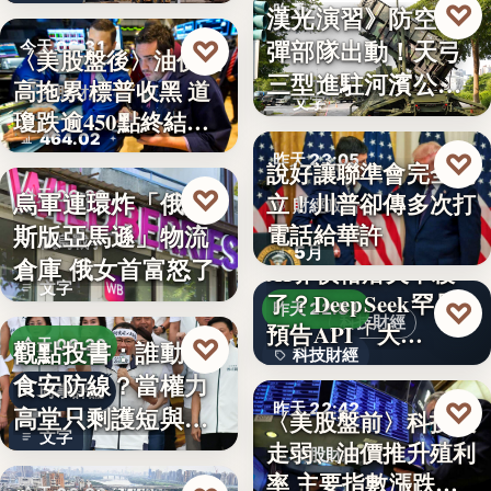
♡
漢光演習》防空飛
昨天 23:13
彈部隊出動！天弓
♡
今天 06:31
〈美股盤後〉油價走
軍事演習
三型進駐河濱公
高拖累 標普收黑 道
美股財經
文字
園 實地探…
瓊跌逾450點終結…
464.02
♡
昨天 23:05
說好讓聯準會完全獨
♡
烏軍連環炸「俄羅
今天 06:30
立！川普卻傳多次打
財經政治
電話給華許
斯版亞馬遜」物流
俄烏戰爭
5月
倉庫 俄女首富怒了
AI界價格屠夫不殺
文字
了？DeepSeek罕見
♡
昨天 22:51
科技財經
預告API「大…
♡
觀點投書：誰動了
今天 06:30
科技財經
食安防線？當權力
時事評論
0.02
♡
昨天 22:42
高堂只剩護短與卸
〈美股盤前〉科技股
文字
責
走弱、油價推升殖利
美股財經
率 主要指數漲跌互