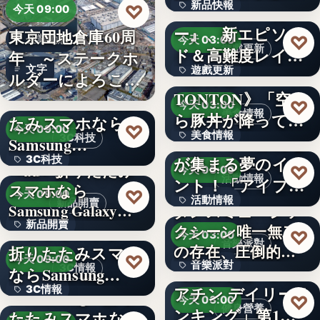
新品快報
♡
ャラク…
『ソウルワーカ
今天 09:00
ー』、新エピソー
東京団地倉庫60周
400
♡
企業動態
今天 03:00
遊戲更新
ド＆高難度レイド
年 ～ステークホ
文字
遊戲更新
を実装！新…
《豚丼屋
ルダーによろこば
TONTON》「空か
れる…
＜OPEN＞折りた
文字
♡
今天 03:00
美食情報
ら豚丼が降ってき
たみスマホなら
♡
今天 09:00
美食情報
た」が現実に…
アイプリのみんな
3C科技
Samsung…
が集まる夢のイベ
3C科技
文字
＜au＞折りたたみ
♡
今天 03:00
活動情報
ント！「アイプリ
スマホなら
文字
♡
今天 09:00
活動情報
ワールド…
新品開賣
Samsung Galaxy…
ダンスミュージッ
新品開賣
＜ソフトバンク＞
クシーン唯一無二
文字
♡
今天 03:00
音樂派對
の存在、圧倒的な
折りたたみスマホ
4.1
♡
今天 09:00
音樂派對
カリスマ…
【楽天市場「クレ
3C情報
ならSamsung…
アチン デイリーラ
3C情報
＜Samsung＞折り
5
♡
今天 03:00
健身營養
ンキング」第1位
たたみスマホなら
文字