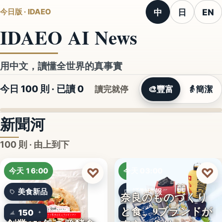
中
日
EN
今日版 · IDAEO
IDAEO AI News
用中文，讀懂全世界的真事實
今日 100 則 · 已讀
0
讀完就停
🎨
豐富
👵
簡潔
新聞河
100 則 · 由上到下
♡
♡
今天 16:00
今天 03:00
美食新品
活動情報
奈良のものづくり
と食、9ブランドが
150
9