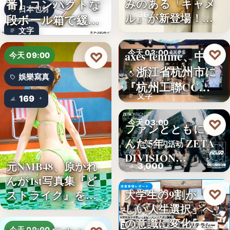
番】コンパクトな
みのある「キャメ
日本包材
367
ル」が新登場！毎
段ボール箱で緩衝
日…
文字
材の節約…
♡
axes femme、中国
今天 03:00
♡
今天 09:00
・浙江省杭州市に
品牌開店
娛樂寫真
『杭州工聯CC…
文字
169
♡
今天 03:00
ファンとともに歩
んだ5年。「ZETA
电竞快闪活动
DIVISION…
元NMB48、原かれ
3,000
んが1st写真集『ど
♡
大学生の9割が「正
ストライク』を…
今天 03:00
しい人生選択」へ
金融教育
の意識に変化。ブ