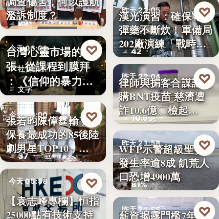
調查傷害，何以護航
教育政策
♡
昨天 22:05
濫訴制度？
漢光演習：確保戰時
29
彈藥不斷炊！軍備局
國防軍事
202廠演練「戰時
♡
台灣心靈市場的擴
今天 06:00
42
產…
張─從課程到膜拜
社會觀察
♡
昨天 22:04
：《信仰的暴力》
律師與掮客合謀誆可
文字
選摘（3…
購BNT疫苗 慈濟遭
司法犯罪
詐10.6億、檢起…
♡
今天 06:00
10.6億
張若昀陳偉霆輸了！
保養最成功的85後陸
娛樂排行
♡
昨天 21:58
劇男星TOP10，…
WFP示警超級聖嬰
37
發生率逾8成 飢荒人
氣候警報
口恐增4900萬
♡
今天 05:58
81%
【袁志峰專欄】恒指
股市分析
♡
昨天 21:55
25000點有技術支持
薪資揭露門檻7年未