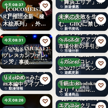
「舞浜エリア」ホ
3,000円
♡
今天 08:37
旅遊優惠
【COCOMEISTE
テルも…
かつての成功が、
R】推出全新「橡
未来の失敗を生
新品情報
文字
♡
今天 03:00
新书资讯
木紋系列」，外層
む。GHQに禁じら
文字
新书资讯
採…
れた「禁…
他社事例から学ぶ
ヘルスケアアプリ
文字
♡
♡
今天 08:31
今天 03:00
市場分析
市場分析の手引き
「ONE SAMURAI 2
格鬥賽事
市場分析
ガンバ大阪公式
プレスカンファレ
「ガンバコレ」
10
500
ンス」事後…
♡
今天 03:00
遊戲更新
2026/27シーズン開
TVアニメ「バンド
遊戲更新
幕！…
リ！ ゆめ∞みた」
♡
今天 08:30
動漫情報
千銃士:Rhodoknight
#8本編中ライブ映
150
♡
今天 03:00
週邊商品
動漫情報
より『Annive…
像…
週邊商品
【おうちにプロ】
19,800円
♡
今天 08:26
エアコンクリーニ
880円
♡
今天 03:00