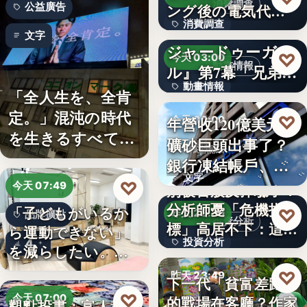
消費調查
公益廣告
ング後の電気代削
消費調查
減の実感…
TVアニメ『天幕の
文字
ジャードゥーガ
40%
♡
今天 03:00
動畫情報
ル』第7幕「兄弟」
動畫情報
あらす…
「全人生を、全肯
定。」混沌の時代
文字
♡
年營收120億美元鐵
今天 00:00
を生きるすべての
礦砂巨頭出事了？
財經焦點
人へ贈る…
銀行凍結帳戶、礦
文字
商急…
♡
今天 07:49
別被台股反彈騙了？
分析師憂「危機指
「子どもがいるか
♡
昨天 23:59
品牌擴點
投資分析
標」高居不下：這次
ら運動できない」
投資分析
4
一殺…
を減らしたい。埼
玉県戸田…
4.63%
♡
昨天 23:49
下一代「貧富差距」
♡
今天 07:00
的戰場在客廳？作家
觀點投書：富人稅真
親子教養