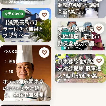
25000
調整 勞動部研議調
勞動政策
高至5萬元
♡
今天 03:00
7年
【滋賀/高島市】チ
旅宿開幕
♡
ラー付き水風呂と
第三眼瞼脫出竟藏
昨天 21:26
14名
プライベートサウ
惡性腫瘤 新北市
寵物醫療
ナを楽…
動保處成功守護校
文字
園犬
♡
今天 03:00
♡
屏東移除逾9萬隻外
昨天 21:16
美食情報
來種綠鬣蜥 冠軍獵
生態防治
10
人7個月領近99萬
文字
ホテル雅叙園東京
獎…
のDNAを受け継
ぐ、本格中国料理店
「万福…