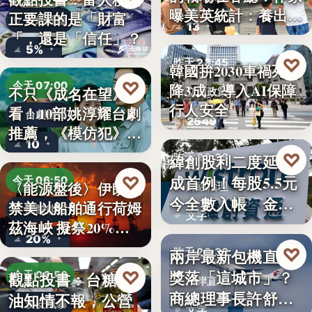
曝美英統計：養出高
正要課的是「財富
財經評論
13
學…
「，還是「信任」？
5%
♡
昨天 23:45
韓國拚2030車禍死亡
♡
今天 07:00
降3成 導入AI保障
不只《成名在望》好
交通政策
行人安全
看！10部姚淳耀台劇
台劇推薦
2549
推薦，《模仿犯》
10
變…
♡
緯創股利二度延發
昨天 23:38
成首例！每股5.5元
♡
今天 06:50
〈能源盤後〉伊朗擬
財經治理
今全數入帳 金管
禁美以船舶通行荷姆
國際能源
文字
會曝…
茲海峽 擬祭20%
20%
貨…
♡
兩岸最新包機直航
昨天 23:38
獎落「這城市」？
♡
觀點投書：台糖毒
今天 06:50
兩岸直航
商總理事長許舒博
油知情不報，公營
食安風暴
文字