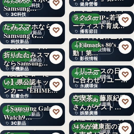
♡
今天 09:00
健身營養
獲得(…
3C科技
Samsung…
アミューズのキャ
3C科技
＜ドコモ＞折りた
ラクターIP×若手ア
文字
♡
今天 03:00
播客節目
ーティスト育成コ
たみスマホなら
文字
♡
今天 09:00
播客節目
ンテ…
科技新品
Samsung G…
【80年代名作上映
科技新品
「Filmarks 80’s」始
36年
＜楽天モバイル＞
♡
今天 03:00
影視情報
動！第…
折りたたみスマホ
文字
♡
今天 09:00
影視情報
エコスタイル、
手機新品
ならSamsung…
「リユースの日」
手機新品
40
【愛媛を喰べた
♡
今天 03:00
永續環保
に合わせリユース
い】県公認キッチ
4.1
♡
今天 09:00
永續環保
文化の普及…
interfm『Runeの星
動畫合作
ンカー『EHIMEみ
空喫茶』藤原紀香
動畫合作
きゃん…
＜OPEN＞
文字
♡
今天 03:00
娛樂廣播
さんがゲスト…
「Samsung Galaxy
108
♡
今天 09:00
娛樂廣播
3C新品
Watch9…
女性ゴルファーの
3C新品
＜Samsung＞
34％が健康面の充実
文字
♡
今天 03:00
運動調查