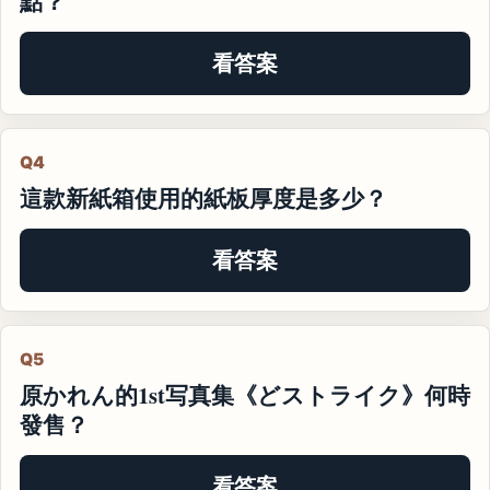
點？
看答案
Q4
這款新紙箱使用的紙板厚度是多少？
看答案
Q5
原かれん的1st写真集《どストライク》何時
發售？
看答案