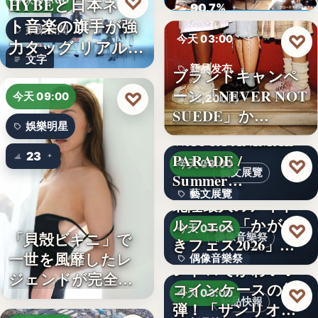
♡
HYBEと日本ネッ
今天 09:00
ロード…
90.7%
ト音楽の旗手が強
娛樂新聞
♡
今天 03:00
力タッグ リアル×
文字
バー…
新品发布
ブランドキャンペ
ーン「NEVER NOT
♡
今天 09:00
13,200円
SUEDE」か…
娛樂明星
WACCA ANIMAL
23
PARADE /
♡
今天 03:00
藝文展覽
Summer…
藝文展覽
北陸最大のアイド
ルフェス「かがや
3名
♡
今天 03:00
「貝殻ビキニ」で
偶像音樂祭
きフェス2026」第5
一世を風靡したレ
偶像音樂祭
弾…
レトロでかわいい
ジェンドが完全復
コインケースの第2
47
♡
今天 03:00
活武田久…
新品快報
弾！「サンリオキ