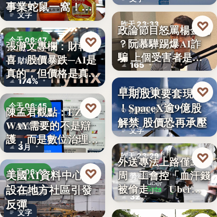
透露8月…
事業蛇鼠一窩！人
文字
民何堪？
♡
昨天 23:33
政論節目怒罵楊金龍
♡
今天 06:47
？阮慕驊踢爆AI詐
張瀞文專欄：財報報
詐騙警示
騙 上個受害者是
喜，股價暴跌─AI是
財經趨勢
165
「這…
真的，但價格是真
174%
的…
♡
早期股東要套現了
昨天 23:30
！SpaceX逾9億股
♡
今天 06:45
陳孟君觀點：EZ
財經股市
解禁 股價恐再承壓
WAY需要的不是辯
數位治理
文字
護，而是數位治理的
3月
升…
♡
昨天 23:29
外送專法上路僅2
♡
美國AI資料中心建
今天 06:40
周 工會控「血汗錢
勞資爭議
設在地方社區引發
被偷走」 Uber…
社會反彈
32
反彈
文字