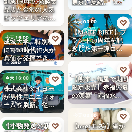
創業150年の発酵食
東京に集結。〈…
品店と金沢の人気
ピッツェリアのコ
♡
今天 03:00
ラボ…
【MATE.BIKE】ブ
品牌活動
♡
今天 16:00
ランド10周年を記
成城大学、特別講義
10
念した第一弾コ…
にてAI時代に人が
AI教育
真価を発揮できる
350
理由…
♡
今天 03:00
【熊本・鶴屋で期間
♡
今天 16:00
和菓子情報
限定販売】赤福の夏
株式会社タイヨー
企業制服
1,200
の涼菓「赤福水よ
が男性用ユニフォ
うか…
3%
ームを刷新。従来
の男女兼…
♡
今天 03:00
【小物発送の新定
【moz(モズ)】温か
♡
今天 15:10
新品情報