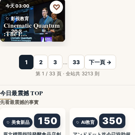
♡
今天 03:00
影視教育
Cinematic Quantum
20名
:The I…
1
2
3
…
33
下一頁 →
第 1 / 33 頁 · 全站共 3213 則
今日最震撼 TOP
先看最震撼的事實
150
350
美食新品
AI教育
原文標題指該發酵食品店創
アンドドット迄今已協助超