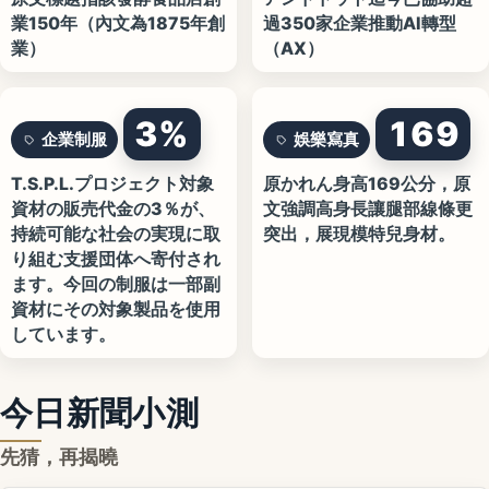
業150年（內文為1875年創
過350家企業推動AI轉型
業）
（AX）
3%
169
企業制服
娛樂寫真
T.S.P.L.プロジェクト対象
原かれん身高169公分，原
資材の販売代金の3％が、
文強調高身長讓腿部線條更
持続可能な社会の実現に取
突出，展現模特兒身材。
り組む支援団体へ寄付され
ます。今回の制服は一部副
資材にその対象製品を使用
しています。
今日新聞小測
先猜，再揭曉