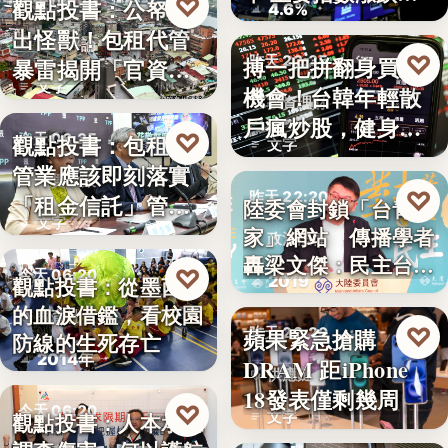
♡
觀點投書：公帑養
今天 06:30
4.6%
見
出怪獸！包租代管
時事評論
♡
搏一把拼翻身買房
昨天 22:35
暴雷揭開「官資共
文字
機會！台韓年輕散
生」的制…
投資理財
戶瘋炒股，健身網
♡
觀點投書：包租代
今天 06:25
文字
紅開槓桿…
管業應該即刻落實
租賃政策
♡
昨天 22:20
「租金信託」管理
陸委會封鎖「台青e
文字
制度！才…
家」網站 傳播學者
政治法律
轟梁文傑：民主台灣
♡
今天 06:20
2019
觀點投書：從墨西哥
的…
的血淚借鑑，看校園
教育社會
♡
蘋果緊急搶購
昨天 22:20
防線的生死存亡
2014年
DRAM 距iPhone
供應鏈
18發表僅剩幾周
♡
今天 06:20
文字
觀點投書：人本承認