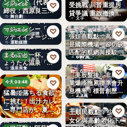
ンランド（代表取
受挑戰 川普重提房
♡
今天 04:00
財經政治
舞台劇
締役：西原良三）
貸爭議 重啟撤換庫
舞台劇
特別協賛…
文字
MLB公式フォトエ
克程…
ージェンシー「ゲ
文字
♡
今天 04:00
♡
昨天 07:30
運動媒體
張姮燕觀點：高雄已
ッティイメージ
運動媒體
是國際機場，卻仍缺
ズ」五十…
航空政策
湯上がりに、桃を
匹配的航網與接駁
まるごと一杯。ひ
2,430
♡
今天 03:50
697萬
溫泉美食
ょうたん温泉「飲
溫泉美食
泉堂」、…
♡
昨天 07:23
〈美股盤後〉非農就
14年
業爆冷拖累聯準會升
♡
今天 03:48
美股財經
息機率！標普創歷史
猛暑で落ちる食欲
餐飲新品
2.3萬
新…
に挑む！出汁カレ
文字
ー専門店が、夏限
♡
王順民觀點：少子
昨天 07:20
定「無限…
熊本地震ボランテ
女化與高齡老化下
社會政策