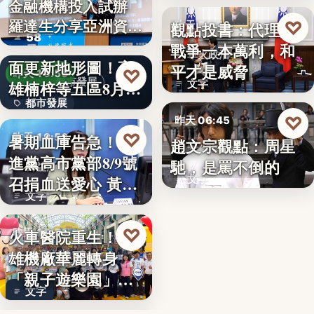
金融機構投入試辦
金融政策
羅達生分享亞洲資
♡
觀點投書：代理人
昨天 06:50
58
二十多年來首次全
產…
戰爭一本萬利，和
軍火政治
面更新地形圖！高
平才是威脅
♡
昨天 19:55
都市發展
雄楠梓等五區8月20
文字
都市發展
日上…
♡
昨天 06:45
文字
♡
暑期血庫告急！民
昨天 19:53
趙文宗觀點：周星
文化評論
進黨高市黨部8/9號
馳，是罵不倒的
公益活動
召捐血送愛心 黃
文字
文字
捷、…
♡
火車醫院重生！高
昨天 19:51
雄機廠華麗轉身
親子旅遊
「親子遊樂園」
文字
開幕首日…
父親節送政策大禮！