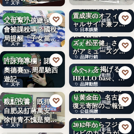
文字
催…
「Bitfan」にて、玉
置成実のオフィシ
♡
昨天 17:00
♡
父母幫小孩繳保費
今天 07:30
日本娛樂
ャルサイト兼フ
會被課稅嗎？國稅
日本娛樂
ァ…
稅務理財
株式会社アミュー
局提醒「子女當要
ズ「松平健」さん
730円
文字
♡
昨天 17:00
保人」恐…
品牌行銷
がアミューズグル
品牌行銷
ープ ス…
「社長に買われる
♡
許詠翔專欄：諾蘭
今天 07:10
人へ」を掲げる
奧德賽vs.周星馳西
1,200億円
♡
影評觀點
昨天 17:00
品牌動態
HELLO base、創
遊記
文字
品牌動態
業…
名古屋限定〈ゆか
り黄金缶〉名古屋城
文字
♡
♡
昨天 17:00
觀點投書：既捍衛
今天 07:00
公益捐贈
復元寄附のご報告
自肥又打蔣萬安，
公益捐贈
政治評論
【フジテレビ】
徐佳青不愧是簡舒
2012年からフジテ
4,550,085
文字
♡
昨天 17:00
培的師父
體育影視
レビのカメラが追