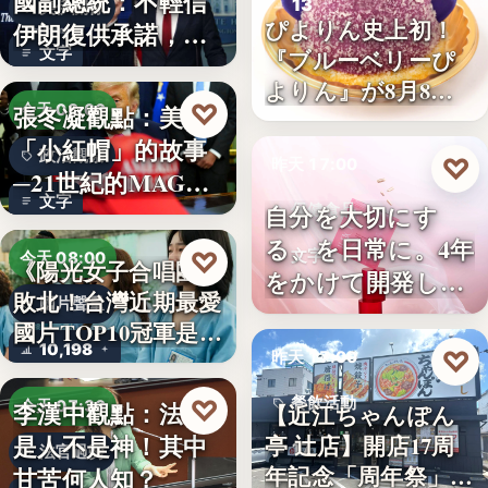
國副總統：不輕信
13
美伊關係
ぴよりん史上初！
伊朗復供承諾，外
文字
『ブルーベリーぴ
交、經…
よりん』が8月8日
♡
張冬凝觀點：美國
今天 08:00
「ブル…
「小紅帽」的故事
政治觀察
♡
昨天 17:00
─21世紀的MAGA
文字
有沒…
自分を大切にす
保健食品
る、を日常に。4年
♡
文字
今天 08:00
《陽光女子合唱團》
をかけて開発した
敗北！台灣近期最愛
國片聲量
女性のた…
國片TOP10冠軍是…
10,198
♡
昨天 17:00
♡
餐飲活動
李漢中觀點：法官
今天 07:30
【近江ちゃんぽん
是人不是神！其中
亭 辻店】開店17周
17
法官過勞
年記念「周年祭」開
甘苦何人知？