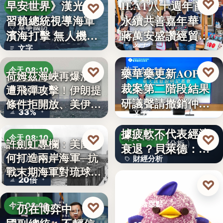
♡
早安世界》漢光演
IEAT八十週年首辦
昨天 18:12
♡
今天 08:37
習賴總統視導海軍
永續共善嘉年華
永續共善
軍事國防
濱海打擊 無人機秀
蔣萬安盛讚經貿公
文字
攻擊力
益打…
文字
♡
♡
藥華藥更新AOP仲
今天 08:10
昨天 18:11
荷姆茲海峽再爆油輪
裁案第二階段結果
遭飛彈攻擊！伊朗提
地緣政治
財經
研議聲請撤銷仲裁
條件拒開放、美伊談
33%
文字
判斷
判…
美國7月非農就業數
據疲軟不代表經濟
♡
♡
今天 08:10
昨天 18:10
許劍虹專欄：美國如
財經分析
衰退？貝萊德：AI
何打造兩岸海軍─抗
兩岸海軍史
財經分析
正讓…
戰末期海軍對琉球的
20倍
文字
♡
覬…
昨天 17:00
♡
美食甜點
「仍在博弈中」 美
今天 08:00