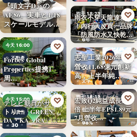
秀…
『頭文字D』の
AE86、実車と1/18
♡
昨天 18:23
雨衣不穿天龍達新牌
スケールモデルが
！內行人改買一品牌
雨衣推薦
「…
「防風防水又快乾、
6年
穿…
♡
今天 16:00
♡
志聖工業2026年7月
昨天 18:21
Forbes Global
不動產
營收11.68億元創新
Properties提携1
財經
文字
高，上半年純…
周…
文字
♡
昨天 18:12
♡
宏致Q2純益成長近1
今天 15:00
テレビ朝日がサン
倍 上半年EPS1.89元
個股財報
トリー「GREEN
AI廣告
7月營收…
DA・KA・RA」
98%
30
と…