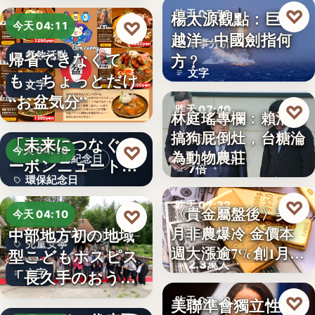
♡
楊太源觀點：巨浪
昨天 07:50
♡
今天 04:11
越洋─中國劍指何
軍事分析
帰省できなくて
餐飲活動
方﹖
文字
も、ちょっとだけ
文字
“お盆気分”
♡
昨天 07:40
林庭瑤專欄：賴清德
日本JC、9月3日を
搞狗屁倒灶，台糖淪
「未来につなぐカ
政治食安
♡
今天 04:10
為動物農莊
環保紀念日
ーボンニュートラ
7倍
環保紀念日
ルの…
♡
昨天 07:32
文字
〈貴金屬盤後〉美7
♡
今天 04:10
月非農爆冷 金價本
中部地方初の地域
貴金屬
兒童安寧
週大漲逾7%創1月
型こどもホスピス
2.3萬人
來…
「長久手のおう
文字
ち」が愛知…
株式会社青山メイ
♡
美聯準會獨立性再
昨天 07:30