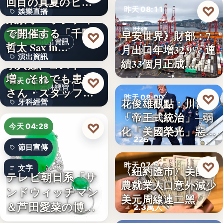
回目の真夏のヒロ
文字
♡
昨天 08:11
娛樂直播
イ…
東京オペラシティ
で開催する「千野
財經
11
早安世界》財部：7
♡
今天 05:00
演出資訊
哲太 Sax in…
月出口年增32.9% 連
32.9%
演出資訊
續33個月正成…
求人難、コスト
増。それでも患者
3
♡
今天 04:38
牙科經營
さん・スタッフ・
♡
昨天 08:00
花俊雄觀點：川普
牙科經營
院長を豊か…
「帝王式統治」─弱
美國政治
3,700万円
♡
今天 04:28
化「美國榮光」惡化
225
「民…
節目宣傳
♡
昨天 07:57
文字
〈紐約匯市〉美國非
テレビ朝日系「サ
農就業人口意外減少
財經匯市
ンドウィッチマン
美元周線連二黑
＆芦田愛菜の博士
2.3萬人
ちゃん」…