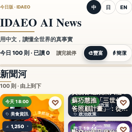
中
日
EN
今日版 · IDAEO
IDAEO AI News
用中文，讀懂全世界的真事實
今日 100 則 · 已讀
0
讀完就停
🎨
豐富
👵
簡潔
新聞河
100 則 · 由上到下
蘇巧慧推「三世代爸
♡
♡
今天 18:00
昨天 19:49
政治政策
爸照顧計畫」：從準
美食資訊
政治政策
爸…
1,250
50%
♡
昨天 19:44