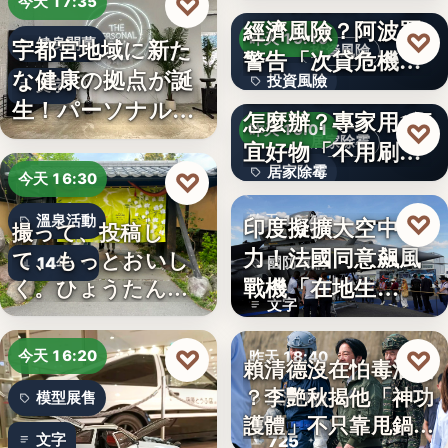
AI投資恐成下一個
♡
今天 17:35
經濟風險？阿波羅
文字
♡
昨天 19:10
宇都宮地域に新た
健身開幕
投資風險
警告「次貸危機
な健康の拠点が誕
投資風險
式」逆轉…
牆壁反覆潮濕發霉
文字
生！パーソナルジ
怎麼辦？專家用1便
文字
♡
昨天 19:01
ム「…
居家除霉
宜好物「不用刷清
居家除霉
除陳年…
♡
今天 16:30
文字
♡
印度擬擴大空中戰
溫泉活動
昨天 18:45
撮って、投稿し
力！法國同意飆風
て、もっとおいし
14年
國防軍購
戰機「在地生
く。ひょうたん温
文字
泉、お盆の…
產」，機隊規…
♡
♡
今天 16:20
昨天 18:40
賴清德沒在怕毒油案
？李艷秋揭他「神功
模型展售
政治評論
護體」不只靠甩鍋盧
文字
725