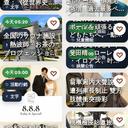
ホゲーム、倒産も
查：《從世界史看
10件
急増 過去最多ペー
文字
德意志帝…
スで…
【夏休み限定】ス
♡
今天 05:20
ポーツを頑張る子
♡
昨天 16:00
兒童體能
どもたちへ。“動け
全国のサウナ施設
活動招募
兒童體能
る身体…
・熱波師・お茶の
【にじさんじ】甲
文字
プロフェッショナ
斐田晴、ローレン
0円
♡
昨天 16:00
娛樂公告
・イロアス、叶ワ
ル募集！…
娛樂公告
ンマンラ…
♡
今天 05:00
30
♡
翁車廂內大聲說話
昨天 14:15
活動行銷
遭列車長制止 雙方
社會
文字
肢體衝突掛彩
文字
♡
昨天 14:08
桃機檢疫站邀旅客當
“令和8年8月8日”は