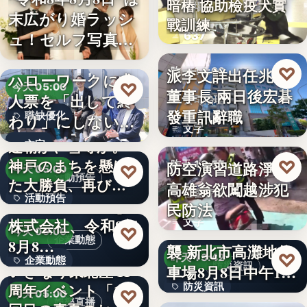
暗樁 協助檢疫犬實
機場
末広がり婚ラッシ
戰訓練
ュ！セルフ写真館
637
「…
♡
派李文詳出任兆基
昨天 14:00
ハローワークに求
♡
今天 05:00
董事長 兩日後宏碁
人票を「出して終
公司治理
發重訊辭職
職缺優化
わり」にしない。
文字
求人票・…
連覇か、雪辱か。
文字
神戸のまちを懸け
♡
防空演習道路淨空
昨天 13:55
♡
今天 05:00
活動預告
た大勝負、再び！
高雄翁欲闖越涉犯
社會警政
活動預告
…
Internnect Group
民防法
株式会社、令和8年
文字
300人
因應白海豚颱風來
♡
今天 05:00
企業動態
8月8…
襲 新北市高灘地停
♡
昨天 13:42
企業動態
防災資訊
いぎなり東北産 11
車場8月8日中午12
周年イベント「11
防災資訊
時…
文字
♡
今天 05:00
娛樂直播