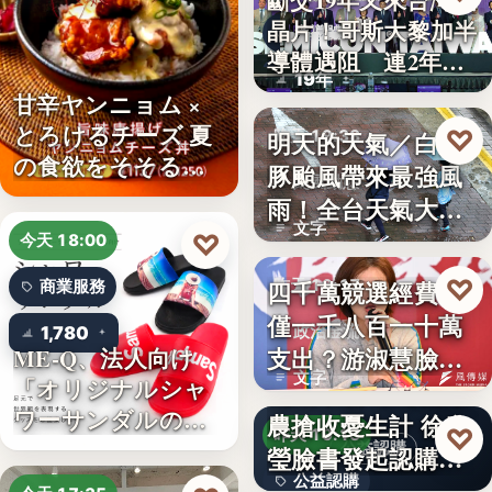
斷交19年又來台灣找
晶片！哥斯大黎加半
半導體
導體遇阻 連2年
19年
參…
甘辛ヤンニョム ×
とろけるチーズ 夏
♡
明天的天氣／白海
昨天 19:38
の食欲をそそる
豚颱風帶來最強風
颱風動態
“旨…
雨！全台天氣大轉
文字
變「豪雨…
♡
今天 18:00
♡
四千萬競選經費，
昨天 19:17
商業服務
僅一千八百一十萬
1,780
政治金流
支出？游淑慧臉書
ME-Q、法人向け
文字
「オリジナルシャ
追問鄭：…
颱風來襲 五峰鄉果
ワーサンダルの
農搶收憂生計 徐欣
♡
昨天 19:15
OEM制…
公益認購
瑩臉書發起認購水
公益認購
梨行…