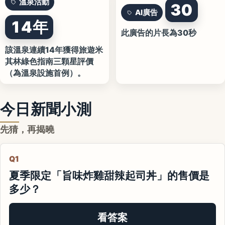
溫泉活動
30
AI廣告
14年
此廣告的片長為30秒
該溫泉連續14年獲得旅遊米
其林綠色指南三顆星評價
（為溫泉設施首例）。
今日新聞小測
先猜，再揭曉
Q1
夏季限定「旨味炸雞甜辣起司丼」的售價是
多少？
看答案