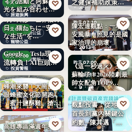
ィア活動と阿蘇観
之健保補助政策的
♡
今天 03:48
旅遊振興
文字
光を組み合わせた
解構、重…
旅遊振興
「ボラン…
8月8日は「世界猫の
♡
昨天 07:10
陳宏達觀點：一場食
日」猫たちに"安全
2
♡
今天 03:30
安風暴，照見的是國
寵物公益
な生活"を…
食安治理
家治理的崩壞
寵物公益
下班國際線》
2013年
Google、Tesla現金
8%
♡
昨天 20:00
投資警報
流轉負！AI巨頭…
♡
昨天 07:00
《這一秒過火》王籽
投資警報
蘇輸了！2026陸劇最
影劇榜單
文字
帥女配角TOP9…
♡
昨天 19:59
蜂潮來襲！大崗山龍
9
眼蜂蜜文化節開跑
農業活動
「蜜汁鹽酥雞」搶先
♡
觀點投書：從地方
昨天 07:00
16
爆…
首長到黨內關鍵公
政治分析
約數─陳其邁「被
♡
昨天 19:56
高雄專區滿週年58家
文字
組閣」背…