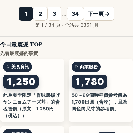
1
2
3
…
34
下一頁 →
第 1 / 34 頁 · 全站共 3361 則
今日最震撼 TOP
先看最震撼的事實
美食資訊
商業服務
1,250
1,780
此為夏季限定「旨味唐揚げ
50～99個時每個參考價為
ヤンニョムチーズ丼」的含
1,780日圓（含稅），且為
稅售價（原文：1,250円
同色同尺寸的參考價。
（税込））