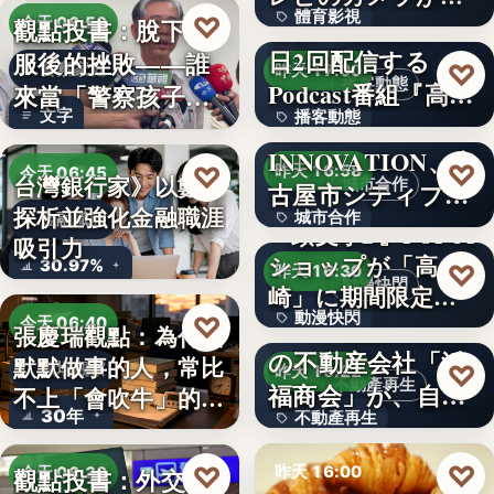
體育影視
♡
い続け…
俳優・高橋健介が1
觀點投書：脫下制
今天 06:50
日2回配信する
服後的挫敗——誰
99
♡
警察家庭
昨天 17:00
播客動態
Podcast番組『高
來當「警察孩子」
文字
播客動態
橋…
NEXT
的保母？
INNOVATION、名
文字
♡
♡
昨天 16:58
今天 06:45
台灣銀行家》以數字
城市合作
古屋市シティプロ
探析並強化金融職涯
城市合作
金融職涯
モーシ…
『頭文字D』POPUP
吸引力
ショップが「高
文字
30.97%
♡
昨天 16:30
動漫快閃
崎」に期間限定で
動漫快閃
♡
登場…
1970年創業の長崎
今天 06:40
張慶瑞觀點：為什麼
の不動産会社「浜
默默做事的人，常比
366
♡
職場觀察
昨天 16:22
不動產再生
福商会」が、自ら
不上「會吹牛」的人
30年
不動產再生
再生…
？
文字
♡
♡
昨天 16:00
觀點投書：外交危
今天 06:30