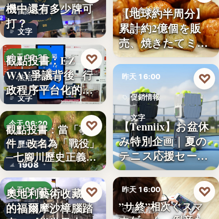
機中還有多少牌可
【地球約半周分】
美食快報
國際政治
打？
累計約2億個を販
文字
文字
売、焼きたてミニ
クロワッ…
♡
觀點投書：EZ
今天 06:25
WAY爭議背後─行
♡
昨天 16:00
法治治理
政程序平台化的法
促銷情報
文字
治缺口
文字
♡
【Tenniix】お盆休
今天 06:20
觀點投書：當「事
み特別企画｜夏の
件」改名為「戰役」
歷史正義
テニス応援セー
─七腳川歷史正義不
1908
ル…
能停…
♡
♡
昨天 16:00
奧地利藝術收藏家
今天 06:00
”サ終”相次ぐスマ
的福爾摩沙樟腦踏
遊戲產業
樟腦史