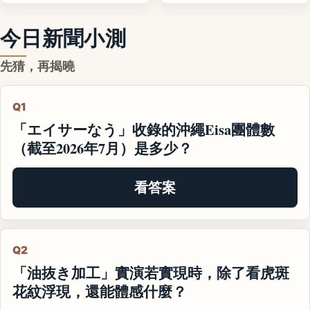
今日新聞小測
先猜，再揭曉
Q1
「エイサーなう」收錄的沖繩Eisa團體數
（截至2026年7月）是多少？
看答案
Q2
「油抜き加工」實演若實現時，除了看虎斑
花紋浮現，還能體感什麼？