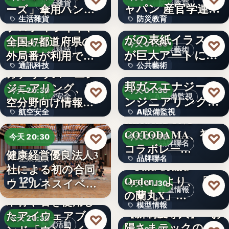
生活雜貨
防災教育
ャパン 産官学連携
ーズ」傘用ハンデ
生活雜貨
防災教育
によ…
ィファン…
【佐賀市】市報さ
プロディライト、
がの表紙イラスト
全国47都道府県の市
1,408
文字
♡
♡
今天 20:30
今天 01:30
通訊科技
公共藝術
が巨大アートに！
外局番が利用でき
通訊科技
公共藝術
佐賀駅の…
る…
Ｈｍｃｏｍｍ、東
ガデリウス・エン
邦ガスエナジーエ
ジニアリング、航
47
文字
♡
♡
今天 20:30
今天 01:30
航空安全
AI設備監視
ンジニアリングへ
空分野向け情報サ
航空安全
AI設備監視
の異常音…
イト「…
HERALBONY ×
COTODAMA、初の
497
文字
♡
♡
今天 20:30
今天 01:30
品牌聯名
コラボレー…
健康経営優良法人3
企業健康
品牌聯名
『Fate/Grand
社による初の合同
Order』より、「謎
120
20台
ウェルネスイベン
♡
今天 01:30
模型情報
の蘭丸X」…
ト開催
木材や石を使用し
模型情報
【新制度導入】『お
たアイウェアブラ
♡
今天 20:30
展覽活動
陽さまテックのえ
26,180円