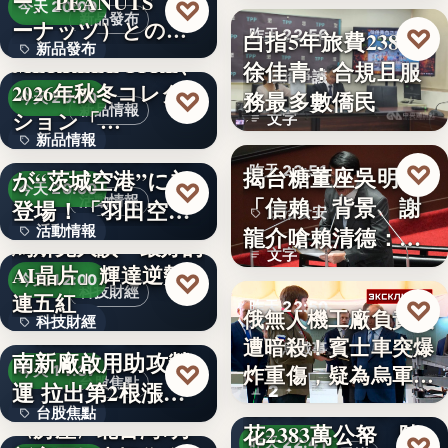
ー、PEANUTS（ピ
♡
今天 20:00
新品發布
ーナッツ）との
♡
白指5年旅費2383萬
昨天 22:56
新品發布
コ…
MERRELL 1TRL、
徐佳青：合規且服
政治爭議
2026年秋冬コレク
12
務最多數僑民
♡
今天 20:00
新品情報
ション「…
文字
新品情報
羽田空港限定商品
♡
揭台糖董座吳明昌
昨天 22:51
が“茨城空港”に初
6
♡
今天 20:00
「信賴」背景 謝
活動情報
登場！「羽田空港
政治食安
龍介嗆賴清德：要
活動情報
フェア…
馬斯克大讚「最好的
文字
用全台健…
AI晶片」輝達逆勢
文字
♡
今天 12:00
科技財經
連五紅
♡
昨天 22:50
俄無人機工廠負責人
科技財經
〈焦點股〉喬山越
遭暗殺！賓士車突爆
俄烏戰事
南新廠啟用助攻營
15.4%
♡
炸重傷，疑為烏軍針
今天 11:37
台股焦點
運 拉出第2根漲停
2
徐佳青5年出國47次
對…
台股焦點
但未鎖…
〈房產〉北台灣7月
花2383萬公帑 陳
♡
昨天 22:41