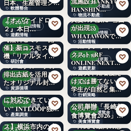
流施設 HANKYU
文字
日本、生産管理シ
♡
今天 01:20
物流不動產
HANSHIN…
軟體整合
ステム「…
Nitendo Switch™版
物流不動產
『オバケイドロ
真夏の大阪に“雪国”
670
♡
今天 20:30
遊戲情報
が出現!?
２』本日…
2
♡
今天 01:20
活動情報
WHATAWONで夏
遊戲情報
【無料セミナー開
活動情報
限定…
『RFオンラインネ
催】新コスモス電
文字
♡
今天 20:30
研討會
クスト (RF
1,500
機「リアルタイム
♡
今天 01:18
遊戲更新
ONLINE NEXT…
研討會
モニタと…
コクヨグループの
遊戲更新
広告費や知名度だ
排出古紙を活用し
1964
♡
今天 20:30
資源循環
けでは勝てない。
500
たオリジナル封筒
♡
今天 01:18
行銷策略
学生が自然と集ま
資源循環
を採用
“9割の企業が十分
行銷策略
る「新…
岩田產業股份有限
に対応できていな
50%
♡
今天 20:30
公司舉辦「長崎美
產業調查
い” INTLOOP独…
2,010
♡
今天 01:18
美食博覽會
食博覽會2026」
產業調查
【横浜エクセレン
美食博覽會
整合…
ス】横浜市内の小
～沖縄で最高の思
文字
♡
今天 20:30