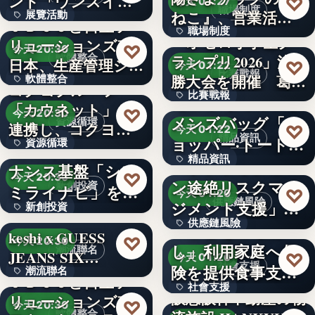
ンド「ウンスイキ
♡
今天 01:27
職場制度
ねこ』、営業活動
展覽活動
ョウ」の…
ＪＢＣＣと日立ソ
職場制度
に専念…
「オセロ小学生グ
リューションズ東
50
♡
今天 20:30
軟體整合
ランプリ2026」決
3,000万円
日本、生産管理シ
♡
今天 01:22
比賽戰報
勝大会を開催 葛
軟體整合
ステム「…
コクヨグループ
比賽戰報
原…
【ルイ·ヴィトン】
「カウネット」と
670
♡
今天 20:30
メンズバッグ「シ
資源循環
439
連携し、コクヨグ
♡
今天 01:22
精品資訊
ョッパー·トート」
資源循環
ループで排…
CINCA、対話ガバ
精品資訊
の新…
「サプライチェー
ナンス基盤「シン
50%
♡
今天 20:30
ン途絶リスクマネ
新創投資
ミライナビ」を開
文字
♡
今天 01:20
供應鏈風險
ジメント支援」の
新創投資
発す…
供應鏈風險
第三弾と…
「こどもごちめ
keshi x GUESS
文字
♡
今天 20:30
し」利用家庭へ保
潮流聯名
文字
JEANS SIX…
♡
今天 01:20
社會支援
険を提供食事支援
潮流聯名
ＪＢＣＣと日立ソ
社會支援
に加え、も…
阪急阪神不動産の物
リューションズ東
65億回
♡
今天 20:30
軟體整合