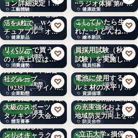
工藝體驗
健康政策
ョン詳細決定！ジ
“ラジオ体操 第0”…
工藝體驗
健康政策
ャパ…
うどんをこねこね
オーラルケアと腸
こしていたら生ま
活を1粒で。Wケア
1,788
文字
♡
♡
今天 20:40
今天 01:37
健康新品
繪本新訊
れた“うどんねこ”
チュアブル「オラ
健康新品
繪本新訊
が大活…
フル…
猛暑で変わる「デ
令和8年度伊予市職
リバリーで買うも
員採用試験（秋期
550億
文字
♡
♡
今天 20:40
今天 01:30
消費趨勢
職員招募
の」売上1位は
試験）を実施しま
消費趨勢
職員招募
1.1kg…
す！大…
4社協働で、車載用
売れるネット広告
電池に使用するア
社グループ
文字
文字
♡
♡
今天 20:35
今天 01:30
企業動態
資源循環
ルミ材の水平リサ
（9235）、サイバー
企業動態
資源循環
イクル…
セキュリ…
【締切迫る】日本最
千葉市と消防団活動
大級のスポーツス
の充実強化および
9235
文字
♡
♡
今天 20:31
今天 01:30
體育賽事
防災合作
タッキング大会
地域防災力向上を目
體育賽事
防災合作
「…
指し…
しながわ防災学校
即日完売した「サ
×立正大学×損保ジ
ンリオキャラクタ
1
1888年
♡
♡
今天 20:31
今天 01:30