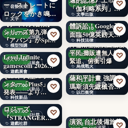
200
♡
昨天 22:12
ー、ストレートに
文學出版
「伽利略系列」正
音樂娛樂
ロックをかき鳴ら
文學出版
式結束
88萬家企業納入集
文字
す新曲「余…
【ダイの大冒険】
體訴訟！Google恐
文字
♡
昨天 22:10
シリーズ第九弾
科技法律
面臨50億英鎊天…
♡
今天 07:00
模型預購
『アバン』がSpi…
科技法律
澤倫斯基批俄國獵殺
模型預購
平民 攤販遭無人機
文字
♡
昨天 22:03
Level Infinite、
65,780
烏俄戰火
♡
緊追、俯衝引爆
今天 07:00
遊戲展會
gamescom 2026…
烏俄戰火
納坦雅胡未同意加
遊戲展會
打臉川普和平方案？
QIDI、大型3Dプリ
薩和平計畫 強調哈
967
♡
店家「蓋住蔣萬安
昨天 22:01
納坦雅胡強硬表態：
ンター「Plus5」を
文字
以巴衝突
瑪斯須先繳械否則
♡
今天 07:00
簽名」遭刷一星
科技新品
哈瑪斯不繳械，以軍
発表——より…
以巴衝突
不撤軍
絕…
徐巧芯喊話別出征
科技新品
シンセカイテクノ
文字
♡
：我們沒…
昨天 22:00
ロジーズ、
18%
♡
教召部隊投入漢光
今天 07:00
♡
遊戲社群
昨天 21:59
『STRANGER
中東政局
演習 台北後備旅執
♡
遊戲社群
THAN…
昨天 21:58
【9/2 富山】賃上げ
政治風暴
軍事演習