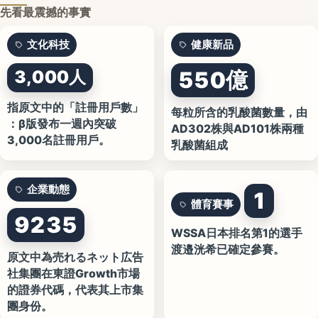
先看最震撼的事實
文化科技
健康新品
3,000人
550億
指原文中的「註冊用戶數」
每粒所含的乳酸菌數量，由
：β版發布一週內突破
AD302株與AD101株兩種
3,000名註冊用戶。
乳酸菌組成
企業動態
1
體育賽事
9235
WSSA日本排名第1的選手
渡邉洸希已確定參賽。
原文中為売れるネット広告
社集團在東證Growth市場
的證券代碼，代表其上市集
團身份。