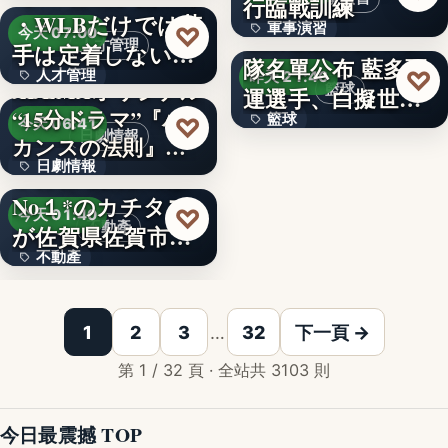
行臨戰訓練
60%
・WLBだけでは若
文字
軍事演習
♡
瓊斯盃籃球賽中華
今天 07:00
文字
人才管理
手は定着しない？
隊名單公布 藍多亞
文字
♡
人才管理
…
昨天 21:46
ABEMAオリジナル
籃球
運選手、白擬世大
“15分ドラマ”『バ
文字
籃球
♡
運陣容
今天 06:41
日劇情報
カンスの法則』
文字
日劇情報
の…
中古住宅買取再販
No１*のカチタス
5
♡
今天 01:40
不動產
が佐賀県佐賀市の
不動產
「空家…
「コグー」などの
1
2
3
…
32
下一頁 →
第 1 / 32 頁 · 全站共 3103 則
今日最震撼 TOP