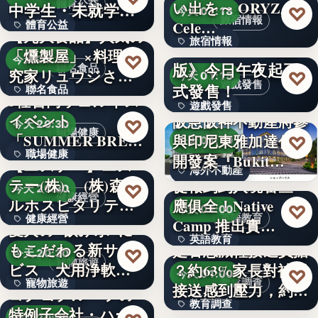
體育公益
い出を～ ORYZAE
中学生・未就学児
文字
♡
今天 01:18
旅宿情報
Cele…
體育公益
対象！「…
【丸大食品】人気の
旅宿情報
《Lies of P：完整
「燻製屋」×料理研
文字
♡
今天 20:30
版》今日午夜起正
聯名食品
1,000
究家リュウジさん
♡
今天 01:15
遊戲發售
式發售！
聯名食品
がコ…
3社合同ウェルネス
遊戲發售
イベント
阪急阪神不動產將參
100億本
♡
今天 20:30
職場健康
文字
「SUMMER BRE…
與印尼東雅加達住宅
♡
今天 01:10
職場健康
開發案『Bukit…
【エステー】エス
海外不動產
テー(株)、 (株)森ビ
從報到到入境審查一
82.0%
♡
今天 20:30
健康經營
432
ルホスピタリテ
應俱全！Native
♡
今天 01:00
英語教育
健康經營
ィ…
Camp 推出實…
愛犬の"飲み水"に
英語教育
もこだわる新サー
是否想減輕接送負擔
120
♡
今天 20:30
寵物旅遊
ビス 犬用浄軟水
？約63%家長對補習
8,000萬
♡
今天 01:00
教育調查
寵物旅遊
器を全…
接送感到壓力，約…
コクヨグループの
教育調查
特例子会社・ハー
捷克推葡萄酒旅遊
38