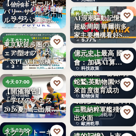
有…
【ハンドボール】
體育賽事
パリ・サン＝ジェ
672%
♡
昨天 22:20
AI浪潮驅動記憶體
10,422
ルマン ハンドボー
超級周期 華爾街多
ルジ…
產業趨勢
家主要機構看好SK
5.77%
♡
今天 07:21
海…
2027科技預算1823
東京駅徒歩圏のシ
億元史上最高 國科
ェア型オフィス
共享辦公室
♡
昨天 22:18
科技政策
「&PLACE 京橋
會：加碼AI算…
3
（アン…
科技政策
瀕危物種「秘書鳥」
蛇鷲 英動物園95年
文字
♡
今天 07:00
♡
昨天 22:16
動物保育
來首度復育成功
【開催報告】
桌球體驗
動物保育
「学びのフェス
歐洲多瑙河水位下降
2026夏」に出展
文字
二戰納粹軍艦殘骸露
95
♡
昨天 22:12
歐洲乾旱
Ｔリー…
出水面
歐洲乾旱
東野圭吾遺作《永
♡
ネクライトーキ
今天 07:00
遠的記憶》上市