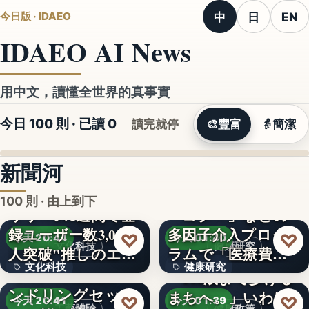
中
日
EN
今日版 · IDAEO
IDAEO AI News
用中文，讀懂全世界的真事實
今日 100 則 · 已讀
0
讀完就停
🎨
豐富
👵
簡潔
新聞河
100 則 · 由上到下
リリース1週間で登
録ユーザー数3,000
多因子介入プログ
文字
♡
♡
今天 20:44
今天 01:40
文化科技
健康研究
人突破"推しのエ…
ラムで「医療費４
文化科技
健康研究
【8月18日開催】ハ
７％抑制…
「100歳まで歩ける
ンドリングセッシ
まちへ。」いわば
４７％
3,000人
♡
♡
今天 20:41
今天 01:39