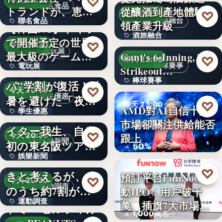
♡
今天 20:30
聯名食品
トランドが、恵那
從釀酒到產地體驗引
63.1%
♡
昨天 23:16
酒旅融合
聯名食品
川上屋と…
領產業升級
【韓国NC】ドイツ
酒旅融合
で開催予定の世界
810円
♡
今天 20:30
電玩展
最大級のゲームシ
Gant's 6-Inning, 7-
96%
♡
昨天 23:06
棒球賽事
電玩展
ョウ「…
大反響の“神コス
Strikeout…
棒球賽事
パ”学割が復活！酷
3
♡
今天 20:30
學生優惠
暑を避けた「夜
99
♡
昨天 23:00
AMD對AI自信十足
學生優惠
活」でエ…
シンガーソングラ
市場卻關注供給能否
財報分析
イター我生、自身
文字
♡
跟上
今天 20:30
娛樂新聞
初の東名阪ツアー
50%
娛樂新聞
が開催決…
約９割が運動すべ
♡
昨天 22:56
きと考えるが、そ
預訂平台FunNow啟
文字
♡
今天 20:30
運動調查
のうち約7割が実
動IPO！用戶破千
財經科技
運動調查
践できて…
萬、插旗7大市場…
トミー ヒルフィガ
1,000萬名
文字