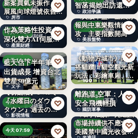
新案買氣未振作 住
文字
政治爭議
智菡揭她出訪還
♡
今天 11:31
房市
展風向球燈號依舊閃
政治爭議
安…
〈美股早盤〉企業財
房市
衰…
M31私募引進信驊
報與中東樂觀情緒助
文字
♡
昨天 22:39
作為策略性投資人
35.5
美股盤勢
♡
攻，主要指數開高
今天 11:27
產業財經
深化雙方AI伺服
美股盤勢
產業財經
器…
11.67%
♡
昨天 22:37
《動物方城市》陪你
文字
♡
藍天估下半年筆電
今天 11:18
搭貓纜！貓空觀光新
觀光旅遊
出貨成長 增資台北
企業投資
玩法：彩繪車廂、星
雙星50億元
100
F-16V夜航因降雨偏
空…
文字
【初配信】TVerで
離跑道 空軍：人員
♡
昨天 22:31
『水曜日のダウン
國防軍事
安全飛機輕損
♡
今天 08:00
影視情報
タウン』過去の傑
國防軍事
〈環宇法說〉光通訊
影視情報
作エ…
市場持續供不應求
文字
♡
昨天 22:20
12
光通訊
♡
美國禁中國光收發器
今天 07:59
光通訊