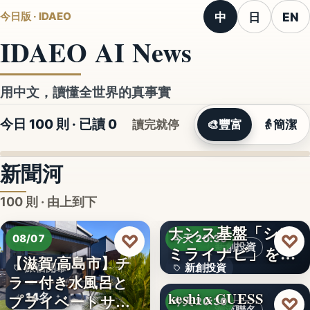
中
日
EN
今日版 · IDAEO
IDAEO AI News
用中文，讀懂全世界的真事實
今日 100 則 · 已讀
0
讀完就停
🎨
豐富
👵
簡潔
新聞河
100 則 · 由上到下
ナンス基盤「シン
50%
♡
♡
08/07
今天 20:30
新創投資
ミライナビ」を開
【滋賀/高島市】チ
旅宿開幕
新創投資
発す…
ラー付き水風呂と
keshi x GUESS
14名
文字
プライベートサウ
♡
今天 20:30