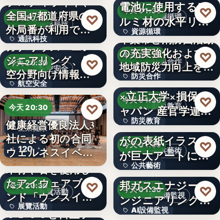
プロディライト、
電池に使用するア
文字
♡
今天 01:30
全国47都道府県の市
1,408
♡
資源循環
ルミ材の水平リサ
今天 20:30
通訊科技
外局番が利用でき
資源循環
イクル…
千葉市と消防団活動
通訊科技
る…
ガデリウス・エン
の充実強化および
文字
♡
今天 01:30
ジニアリング、航
47
♡
防災合作
今天 20:30
地域防災力向上を目
航空安全
空分野向け情報サ
防災合作
指し…
しながわ防災学校
航空安全
イト「…
×立正大学×損保ジ
1888年
♡
今天 01:30
497
♡
防災教育
ャパン 産官学連携
今天 20:30
防災教育
健康経営優良法人3
によ…
【佐賀市】市報さ
企業健康
社による初の合同
がの表紙イラスト
文字
♡
今天 01:30
120
ウェルネスイベン
公共藝術
が巨大アートに！
ト開催
公共藝術
木材や石を使用し
佐賀駅の…
Ｈｍｃｏｍｍ、東
たアイウェアブラ
邦ガスエナジーエ
♡
今天 20:30
文字
♡
今天 01:30
展覽活動
ンド「ウンスイキ
AI設備監視
ンジニアリングへ
展覽活動
ョウ」の…
AI設備監視
ＪＢＣＣと日立ソ
の異常音…
HERALBONY ×