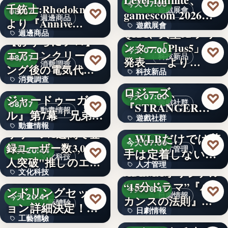
65,780
♡
今天 07:00
千銃士:Rhodoknight
150
♡
遊戲展會
gamescom 2026…
08/07
週邊商品
より『Annive…
遊戲展會
QIDI、大型3Dプリ
週邊商品
【おうちにプロ】
ンター「Plus5」を
文字
♡
今天 07:00
エアコンクリーニ
880円
♡
科技新品
08/07
発表——より…
消費調查
ング後の電気代削
科技新品
シンセカイテクノ
消費調查
減の実感…
TVアニメ『天幕の
ロジーズ、
18%
♡
ジャードゥーガ
今天 07:00
40%
♡
遊戲社群
『STRANGER
08/07
動畫情報
ル』第7幕「兄弟」
遊戲社群
THAN…
【9/2 富山】賃上げ
動畫情報
あらす…
リリース1週間で登
・WLBだけでは若
文字
♡
今天 07:00
録ユーザー数3,000
文字
♡
人才管理
手は定着しない？
今天 20:44
文化科技
人突破"推しのエ…
人才管理
…
ABEMAオリジナル
文化科技
【8月18日開催】ハ
“15分ドラマ”『バ
文字
♡
ンドリングセッシ
今天 06:41
3,000人
♡
日劇情報
今天 20:41
カンスの法則』
工藝體驗
ョン詳細決定！ジ
日劇情報
の…
中古住宅買取再販
工藝體驗
ャパ…
オーラルケアと腸