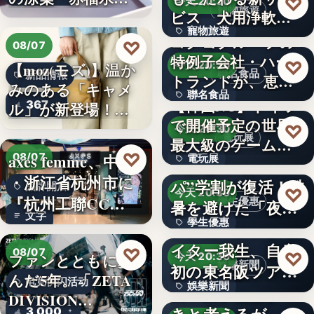
♡
今天 20:30
寵物旅遊
うか…
ビス 犬用浄軟水
寵物旅遊
器を全…
コクヨグループの
♡
08/07
特例子会社・ハー
38
♡
今天 20:30
【moz(モズ)】温か
聯名食品
新品情報
トランドが、恵那
みのある「キャメ
聯名食品
川上屋と…
【韓国NC】ドイツ
367
ル」が新登場！毎
で開催予定の世界
810円
日…
♡
今天 20:30
電玩展
最大級のゲームシ
♡
axes femme、中国
08/07
電玩展
ョウ「…
大反響の“神コス
・浙江省杭州市に
パ”学割が復活！酷
品牌開店
3
♡
今天 20:30
『杭州工聯CC…
學生優惠
暑を避けた「夜
文字
學生優惠
活」でエ…
シンガーソングラ
イター我生、自身
♡
文字
08/07
♡
今天 20:30
ファンとともに歩
娛樂新聞
初の東名阪ツアー
んだ5年。「ZETA
电竞快闪活动
娛樂新聞
が開催決…
約９割が運動すべ
DIVISION…
3,000