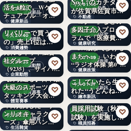
No１*のカチタス
5
♡
今天 01:40
活を1粒で。Wケア
文字
♡
不動產
が佐賀県佐賀市の
今天 20:40
健康新品
チュアブル「オラ
不動產
「空家…
「コグー」などの
健康新品
フル…
猛暑で変わる「デ
多因子介入プログ
文字
♡
リバリーで買うも
今天 01:40
550億
♡
健康研究
今天 20:40
ラムで「医療費４
消費趨勢
の」売上1位は
健康研究
７％抑制…
「100歳まで歩ける
消費趨勢
1.1kg…
売れるネット広告
まちへ。」いわば
４７％
♡
今天 01:39
社グループ
文字
♡
健康政策
今天 20:35
“ラジオ体操 第0”…
企業動態
（9235）、サイバー
健康政策
うどんをこねこね
企業動態
セキュリ…
【締切迫る】日本最
こしていたら生ま
1,788
♡
今天 01:37
大級のスポーツス
9235
♡
繪本新訊
れた“うどんねこ”
今天 20:31
體育賽事
タッキング大会
繪本新訊
が大活…
令和8年度伊予市職
體育賽事
「…
即日完売した「サ
員採用試験（秋期
文字
♡
今天 01:30
ンリオキャラクタ
1
♡
職員招募
試験）を実施しま
今天 20:31
生活雜貨
ーズ」傘用ハンデ
職員招募
す！大…
4社協働で、車載用
生活雜貨
ィファン…