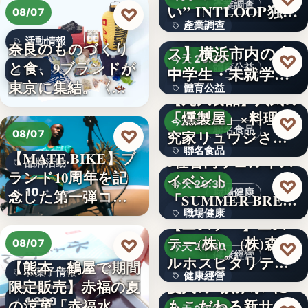
產業調查
い” INTLOOP独…
♡
08/07
產業調查
【横浜エクセレン
活動情報
奈良のものづくり
ス】横浜市内の小
文字
♡
今天 20:30
と食、9ブランドが
體育公益
中学生・未就学児
9
東京に集結。〈…
體育公益
対象！「…
【丸大食品】人気の
「燻製屋」×料理研
文字
♡
今天 20:30
聯名食品
♡
究家リュウジさん
08/07
聯名食品
がコ…
【MATE.BIKE】ブ
3社合同ウェルネス
品牌活動
ランド10周年を記
イベント
100億本
♡
今天 20:30
10
念した第一弾コ…
職場健康
「SUMMER BRE…
職場健康
【エステー】エス
テー(株)、 (株)森ビ
♡
82.0%
08/07
♡
今天 20:30
健康經營
ルホスピタリテ
【熊本・鶴屋で期間
和菓子情報
健康經營
ィ…
限定販売】赤福の夏
愛犬の"飲み水"に
1,200
の涼菓「赤福水よ
もこだわる新サー
120