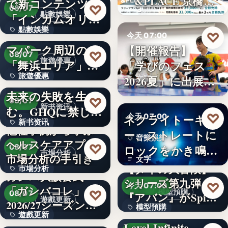
「&PLACE 京橋
で新コンテンツ
文字
♡
08/07
3
（アン…
點數娛樂
「インカムオリ
點數娛樂
パ」開始
Peachで行くテー
♡
今天 07:00
マパーク周辺の
【開催報告】
文字
♡
08/07
桌球體驗
旅遊優惠
「舞浜エリア」ホ
「学びのフェス
旅遊優惠
テルも…
2026夏」に出展
かつての成功が、
文字
Ｔリー…
未来の失敗を生
文字
♡
08/07
新书资讯
む。GHQに禁じら
♡
ネクライトーキ
今天 07:00
新书资讯
れた「禁…
他社事例から学ぶ
ー、ストレートに
音樂娛樂
ヘルスケアアプリ
文字
♡
ロックをかき鳴ら
08/07
市場分析
市場分析の手引き
文字
す新曲「余…
【ダイの大冒険】
市場分析
ガンバ大阪公式
シリーズ第九弾
♡
今天 07:00
「ガンバコレ」
500
♡
模型預購
08/07
『アバン』がSpi…
遊戲更新
2026/27シーズン開
模型預購
遊戲更新
幕！…
Level Infinite、