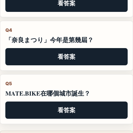
看答案
Q4
「奈良まつり」今年是第幾屆？
看答案
Q5
MATE.BIKE在哪個城市誕生？
看答案