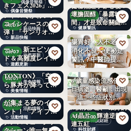
1…
偶像音樂祭
文字
きフェス2026」第5
健檢無紅字卻心梗？
偶像音樂祭
弾…
壞膽固醇「暴露時
レトロでかわいい
♡
今天 15:56
健康警訊
間」才是致命關鍵 -
コインケースの第2
47
♡
08/07
健康警訊
新品快報
…
弾！「サンリオキ
新品快報
ャラク…
『ソウルワーカ
腸胃好，人不老！
69
♡
今天 15:00
ー』、新エピソー
消化不良、便祕是
400
♡
08/07
養生保健
遊戲更新
ド＆高難度レイド
警訊？中醫師提點
遊戲更新
を実装！新…
《豚丼屋
老人腸胃…
文字
TONTON》「空か
文字
♡
08/07
♡
6 歲童感染流感僅 3
今天 13:59
美食情報
ら豚丼が降ってき
日病逝！醫籲：出現
美食情報
た」が現実に…
アイプリのみんな
健康警訊
「這」些症狀別…
が集まる夢のイベ
文字
3
♡
08/07
馬斯克大讚「最好的
活動情報
ント！「アイプリ
AI晶片」輝達逆勢
♡
今天 12:00
活動情報
ワールド…
ダンスミュージッ
科技財經
連五紅
クシーン唯一無二
科技財經
文字