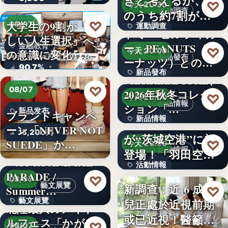
きと考えるが、そ
文字
♡
今天 20:30
運動調查
のうち約7割が実
♡
大学生の9割が「正
08/07
運動調查
践できて…
トミー ヒルフィガ
しい人生選択」へ
ー、PEANUTS（ピ
金融教育
文字
♡
今天 20:00
の意識に変化。ブ
新品發布
ーナッツ）との
ロード…
90.7%
新品發布
コ…
MERRELL 1TRL、
♡
08/07
2026年秋冬コレク
12
♡
今天 20:00
新品情報
ション「…
新品发布
ブランドキャンペ
新品情報
羽田空港限定商品
ーン「NEVER NOT
13,200円
が“茨城空港”に初
6
SUEDE」か…
♡
今天 20:00
活動情報
登場！「羽田空港
WACCA ANIMAL
活動情報
フェア…
PARADE /
♡
08/07
新調查：近 6 成幼
藝文展覽
文字
Summer…
♡
今天 18:19
兒正處於近視前期
藝文展覽
北陸最大のアイド
兒童近視
或已近視！醫籲
ルフェス「かがや
3名
♡
08/07