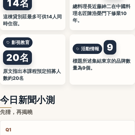
14名
總料理長近藤紳二在中國料
理名匠陳浩榮門下修業10
這棟貸別莊最多可供14人同
年。
時住宿。
影視教育
9
活動情報
20名
標題所述集結東京的品牌數
量為9個。
原文指出本課程預定招募人
數約20名
今日新聞小測
先猜，再揭曉
Q1