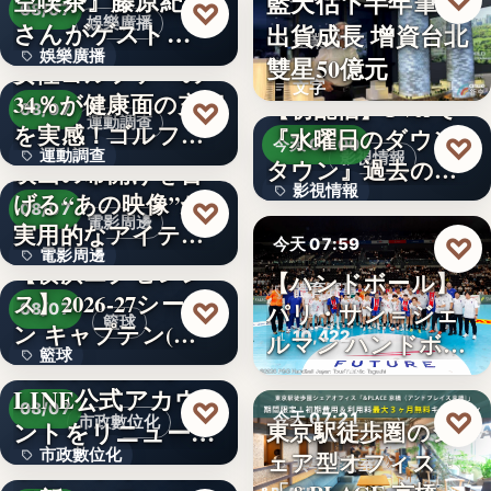
空喫茶』藤原紀香
♡
藍天估下半年筆電
文字
♡
08/07
娛樂廣播
さんがゲスト…
出貨成長 增資台北
企業投資
娛樂廣播
雙星50億元
女性ゴルファーの
文字
34％が健康面の充実
文字
【初配信】TVerで
♡
08/07
運動調查
を実感！ゴルフを
『水曜日のダウン
♡
今天 08:00
運動調查
影視情報
始め…
タウン』過去の傑
映画の幕開けを告
影視情報
作エ…
げる“あの映像”が
34%
♡
08/07
電影周邊
実用的なアイテム
12
♡
今天 07:59
電影周邊
に！「…
【横浜エクセレン
【ハンドボール】
體育賽事
ス】2026-27シーズ
75
♡
パリ・サン＝ジェ
08/07
籃球
ン キャプテン(…
10,422
ルマン ハンドボー
籃球
千葉県茂原市が
ルジ…
LINE公式アカウ
3
♡
08/07
♡
今天 07:21
市政數位化
ントをリニューア
東京駅徒歩圏のシ
市政數位化
ェア型オフィス
ル！プレ…
ポイントインカム
共享辦公室