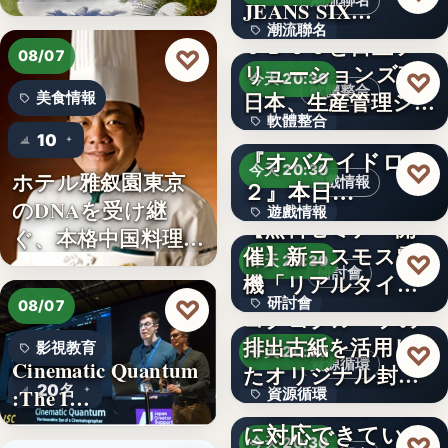
潮流聯名
JEANS SIX…
ナを楽…
潮流聯名
ＪＢＣＣと日立ソ
♡
08/07
リューションズ東
65億回
♡
今天 20:30
軟體整合
日本、生産管理シ
美食情報
軟體整合
ステム「…
Nitendo Switch™版
10
『オバケイドロ
670
♡
今天 20:30
ホテル雅叙園東京
遊戲情報
２』本日…
のDNAを受け継
遊戲情報
【無料セミナー開
ぐ、本格中国料理店
催】新コスモス電
文字
♡
「万福…
今天 20:30
研討會
機「リアルタイム
♡
研討會
08/07
モニタと…
コクヨグループの
排出古紙を活用し
1964
影視教育
♡
今天 20:30
Cinematic Quantum
資源循環
たオリジナル封筒
20名
:The I…
資源循環
を採用
“9割の企業が十分
に対応できていな
50%
♡
今天 20:30