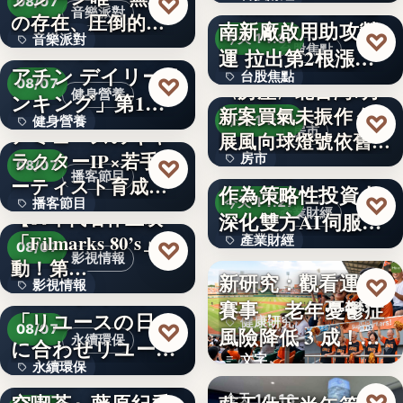
〈焦點股〉喬山越
♡
08/07
音樂派對
の存在、圧倒的な
南新廠啟用助攻營
15.4%
♡
今天 11:37
音樂派對
カリスマ…
【楽天市場「クレ
台股焦點
運 拉出第2根漲停
アチン デイリーラ
5
台股焦點
但未鎖…
♡
08/07
〈房產〉北台灣7月
健身營養
ンキング」第1位
新案買氣未振作 住
文字
♡
今天 11:31
健身營養
獲得(…
アミューズのキャ
房市
展風向球燈號依舊閃
ラクターIP×若手ア
房市
文字
衰…
M31私募引進信驊
♡
08/07
播客節目
ーティスト育成コ
作為策略性投資人
35.5
♡
今天 11:27
播客節目
ンテ…
【80年代名作上映
產業財經
深化雙方AI伺服
「Filmarks 80’s」始
36年
產業財經
器…
♡
08/07
影視情報
動！第…
新研究：觀看運動
文字
♡
今天 11:21
影視情報
エコスタイル、
賽事， 老年憂鬱症
「リユースの日」
40
健康研究
♡
08/07
風險降低 3 成！身
永續環保
に合わせリユース
心…
文字
永續環保
文化の普及…
interfm『Runeの星
今天 11:18