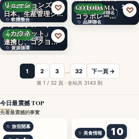
リューションズ東
50
♡
COTODAMA、初の
今天 20:30
文字
♡
今天 01:30
軟體整合
日本、生産管理シ
品牌聯名
コラボレー…
軟體整合
ステム「…
品牌聯名
コクヨグループ
「カウネット」と
670
♡
今天 20:30
20台
資源循環
連携し、コクヨグ
資源循環
ループで排…
CINCA、対話ガバ
1
2
3
…
32
下一頁 →
第 1 / 32 頁 · 全站共 3143 則
今日最震撼 TOP
先看最震撼的事實
旅宿開幕
10
美食情報