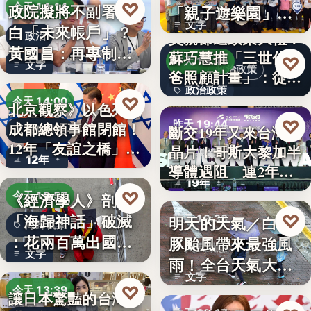
♡
政院擬將不副署藍
今天 14:14
「親子遊樂園」
文字
白「未來帳戶」？
開幕首日…
父親節送政策大禮！
政治
黃國昌：再專制也
蘇巧慧推「三世代爸
♡
昨天 19:49
文字
不該拿孩…
政治政策
爸照顧計畫」：從準
政治政策
爸…
♡
今天 14:00
北京觀察》以色列駐
50%
♡
昨天 19:44
成都總領事館閉館！
斷交19年又來台灣找
國際外交
12年「友誼之橋」
晶片！哥斯大黎加半
半導體
12年
為…
導體遇阻 連2年
19年
參…
♡
《經濟學人》剖析
今天 13:57
「海歸神話」破滅
♡
明天的天氣／白海
昨天 19:38
海歸就業
：花兩百萬出國留
豚颱風帶來最強風
颱風動態
文字
學，回國…
雨！全台天氣大轉
文字
變「豪雨…
♡
今天 13:39
讓日本驚豔的台灣甘