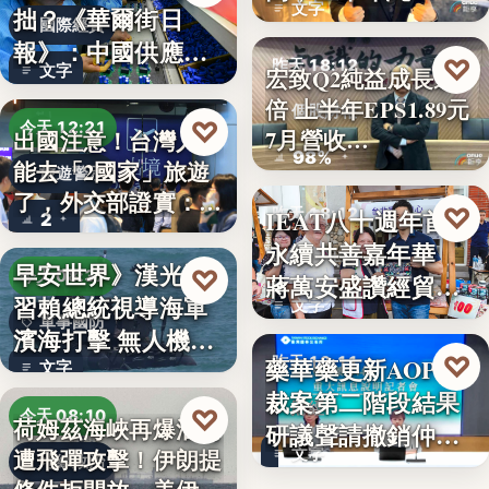
文字
拙？《華爾街日
國際經貿
報》：中國供應沒
♡
昨天 18:12
文字
宏致Q2純益成長近1
斷鏈，反而…
倍 上半年EPS1.89元
個股財報
♡
今天 12:21
7月營收…
出國注意！台灣人不
98%
能去「2國家」旅遊
旅遊警示
了，外交部證實：拒
♡
IEAT八十週年首辦
昨天 18:12
2
絕…
永續共善嘉年華
永續共善
早安世界》漢光演
♡
今天 08:37
蔣萬安盛讚經貿公
習賴總統視導海軍
文字
益打…
軍事國防
濱海打擊 無人機秀
♡
藥華藥更新AOP仲
昨天 18:11
攻擊力
文字
裁案第二階段結果
財經
♡
今天 08:10
荷姆茲海峽再爆油輪
研議聲請撤銷仲裁
遭飛彈攻擊！伊朗提
文字
判斷
地緣政治