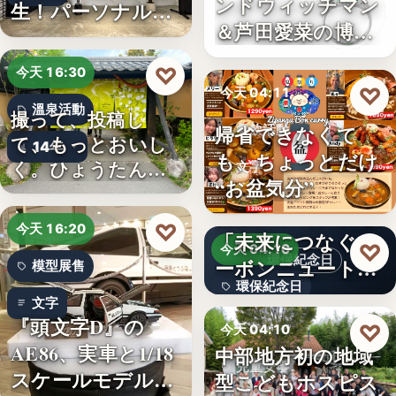
ンドウィッチマン
生！パーソナルジ
＆芦田愛菜の博士
ム「…
ちゃん」…
♡
今天 16:30
♡
今天 04:11
溫泉活動
撮って、投稿し
帰省できなくて
餐飲活動
て、もっとおいし
14年
も、ちょっとだけ
く。ひょうたん温
文字
“お盆気分”
泉、お盆の…
日本JC、9月3日を
♡
今天 16:20
「未来につなぐカ
♡
今天 04:10
環保紀念日
ーボンニュートラ
模型展售
環保紀念日
ルの…
文字
『頭文字D』の
文字
♡
今天 04:10
AE86、実車と1/18
中部地方初の地域
兒童安寧
スケールモデルが
型こどもホスピス