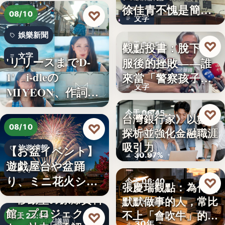
徐佳青不愧是簡舒
♡
08/10
文字
培的師父
娛樂新聞
♡
觀點投書：脫下制
今天 06:50
文字
'リリースまでD-
服後的挫敗——誰
警察家庭
1' i-dleの
來當「警察孩子」
文字
MIYEON、作詞
的保母？
に…
♡
今天 06:45
台灣銀行家》以數字
♡
08/10
探析並強化金融職涯
金融職涯
吸引力
【お盆イベント】
旅遊情報
30.97%
遊戯屋台や盆踊
文字
り、ミニ花火ショ
♡
今天 06:40
張慶瑞觀點：為什麼
ーなど～夏…
「移動型の原爆資料
默默做事的人，常比
職場觀察
館」プロジェク
不上「會吹牛」的人
♡
今天 23:59
和平議題
30年