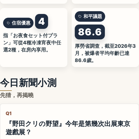
和平議題
4
住宿優惠
86.6
指「お夜食セット付プラ
ン」可從4種冷凍宵夜中任
厚勞省調查，截至2026年3
選2種，在房內享用。
月，被爆者平均年齡已達
86.6歲。
今日新聞小測
先猜，再揭曉
Q1
『野田クリの野望』今年是第幾次出展東京
遊戲展？