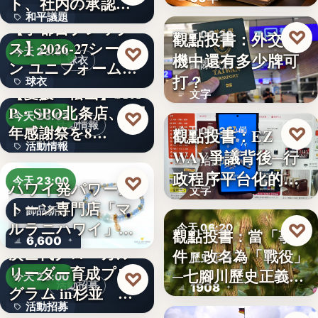
ト、社内の承認を
？
和平議題
経て始動
【宇都宮ブレック
♡
觀點投書：外交危
今天 06:30
ス】2026-27シーズ
86.6
♡
今天 23:54
機中還有多少牌可
球衣
ン ユニフォーム…
國際政治
打？
球衣
【愛媛・松山】SPA
文字
P・SPO北条店、2周
35%
♡
今天 23:03
活動情報
年感謝祭を8…
♡
觀點投書：EZ
今天 06:25
活動情報
WAY爭議背後─行
法治治理
政程序平台化的法
9
♡
今天 23:00
ハワイ発パワース
文字
治缺口
トーン専門店「マ
飾品新品
ルラニハワイ」よ
♡
今天 06:20
觀點投書：當「事
6,600
り、海を…
次世代グローカル
件」改名為「戰役」
歷史正義
リーダー育成プロ
─七腳川歷史正義不
♡
今天 23:00
活動招募
1908
グラム in杉並 募
能停…
活動招募
集中…
【海外向け】EC