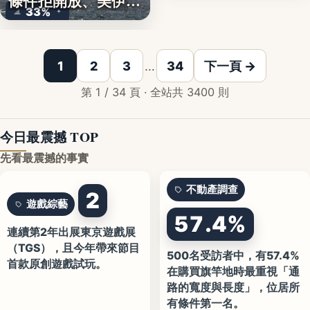
條件拒開放、美伊談
33%
判…
1
2
3
…
34
下一頁 →
第 1 / 34 頁 · 全站共 3400 則
今日最震撼 TOP
先看最震撼的事實
不動產調查
2
遊戲綜藝
57.4%
連續第2年出展東京遊戲展
（TGS），且今年帶來節目
500名受訪者中，有57.4%
首款原創遊戲試玩。
在購買旗竿地時最重視「通
路的寬度與長度」，位居所
有條件第一名。