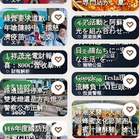
ー専門店が、夏限
就乾淨…
定「無限…
熊本地震ボランテ
♡
綠營要求道歉！當
今天 15:11
ィア活動と阿蘇観
♡
今天 03:48
年嗆陳時中「擋慈
旅遊振興
光を組み合わせた
政治攻防
濟疫苗」 柯文哲
旅遊振興
「ボラン…
8月8日は「世界猫の
文字
再大罵：…
AI光通訊需求爆發
日」猫たちに"安全
2
♡
今天 03:30
！祥茂光電財報報
寵物公益
な生活"を…
♡
今天 15:10
財報解析
喜：800G營收暴增
寵物公益
下班國際線》
財報解析
逾…
Google、Tesla現金
8%
♡
昨天 20:00
投資警報
文字
流轉負！AI巨頭…
♡
今天 15:07
路邊臨時停車，要打
投資警報
雙黃燈還是方向燈？
交通法規
警察公布正解！「違
文字
♡
昨天 19:59
蜂潮來襲！大崗山龍
3600
規…
眼蜂蜜文化節開跑
農業活動
116年度國防預算預
「蜜汁鹽酥雞」搶先
♡
今天 15:02
16
期逾GDP3% 首度
爆…