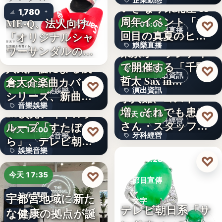
企業動態
いぎなり東北産 11
1,780
周年イベント「11
ME-Q、法人向け
文字
♡
今天 05:00
娛樂直播
回目の真夏のヒロ
「オリジナルシャ
娛樂直播
イ…
ワーサンダルの
東京オペラシティ
OEM制…
で開催する「千野
人気声優による浅
11
♡
今天 05:00
演出資訊
哲太 Sax in…
倉大介楽曲カバー
♡
今天 18:00
演出資訊
音樂娛樂
シリーズ、新曲が
求人難、コスト
音樂娛樂
配信チャ…
増。それでも患者
2.5次元アイドルグ
3
♡
今天 04:38
牙科經營
さん・スタッフ・
ループ「すたぽ
1位
♡
今天 18:00
牙科經營
娛樂音樂
院長を豊か…
ら」、テレビ朝日
娛樂音樂
系全国…
3,700万円
♡
今天 04:28
4
♡
今天 17:35
節目宣傳
宇都宮地域に新た
健身開幕
文字
テレビ朝日系「サ
な健康の拠点が誕
文字