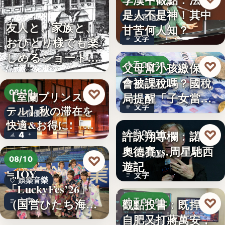
是人不是神！其中
法官過勞
友人と、家族と、
甘苦何人知？
文字
おひとり様でも楽
しめるショート・
♡
父母幫小孩繳保費
今天 07:30
コンサー…
會被課稅嗎？國稅
稅務理財
♡
08/10
【室蘭プリンスホ
局提醒「子女當要
文字
テル】秋の滞在を
保人」恐…
住宿優惠
快適&お得に!「じ
♡
許詠翔專欄：諾蘭
今天 07:10
4
ゃらん…
奧德賽vs.周星馳西
影評觀點
♡
08/10
遊記
≒JOY
文字
娛樂音樂
「LuckyFes’26」
♡
（国営ひたち海浜
觀點投書：既捍衛
文字
今天 07:00
公園…
自肥又打蔣萬安，
政治評論