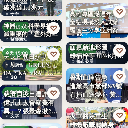
國防預算
破兆達1.1兆元
♡
昨天 19:56
高雄專區滿週年58家
文字
「瘦瘦針」成「戒酒
金融機構投入試辦
金融政策
神器」？科學界揭開
♡
今天 15:00
羅達生分享亞洲資
醫藥新知
減重藥的「意外好
58
二十多年來首次全
產…
醫藥新知
處」…
面更新地形圖！高
♡
昨天 19:55
24
♡
都市發展
今天 15:00
雄楠梓等五區8月20
テレビ朝日がサン
都市發展
日上…
トリー「GREEN
AI廣告
DA・KA・RA」
文字
♡
暑期血庫告急！民
昨天 19:53
30
と…
進黨高市黨部8/9號
公益活動
♡
慈濟買疫苗遭詐10
今天 14:26
召捐血送愛心 黃
文字
億「上人曾察覺有
捷、…
詐騙爭議
異」？張景森揪2疑
♡
火車醫院重生！高
昨天 19:51
文字
點轟…
雄機廠華麗轉身
親子旅遊