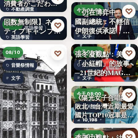
不動產調查
消費者がこだわる
不動產調查
♡
「仍在博弈中」 美
絶対条…
【英会話レッスン
今天 08:00
國副總統：不輕信
回数無制限】ネイ
57.4%
美伊關係
♡
08/10
英語學習
伊朗復供承諾，外
ティブキャンプ、
文字
英語學習
交、經…
レッスン…
文字
♡
♡
張冬凝觀點：美國
今天 08:00
08/10
「小紅帽」的故事
政治觀察
音樂祭情報
─21世紀的MAGA
文字
文字
有沒…
♡
今天 08:00
《陽光女子合唱團》
敗北！台灣近期最愛
國片聲量
國片TOP10冠軍是…
10,198
♡
李漢中觀點：法官
今天 07:30