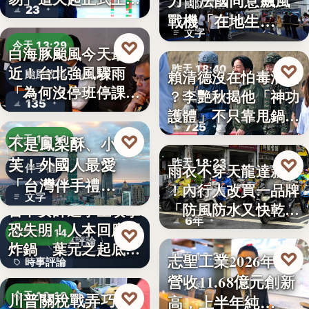
力！法國同意飆風
國防軍購
23
路，…
戰機「在地生
文字
產」，機隊規…
♡
今天 13:29
白海豚颱風今天最接
♡
昨天 18:40
近！台北強風驟雨
賴清德沒在怕毒油案
颱風政策
「為何沒停班停課」
？李艷秋揭他「神功
政治評論
135
？蔣…
護體」不只靠甩鍋盧
725
秀…
♡
不是鳳梨酥、小泡
今天 13:16
芙！外國人最愛
♡
昨天 18:23
雨衣不穿天龍達新牌
伴手禮
「台灣伴手禮
！內行人改買一品牌
雨衣推薦
文字
TOP5」冠軍…
「防風防水又快乾、
台中女師遭學生攻擊
6年
穿…
恐失明！人本回應網
♡
今天 13:14
時事評論
炸鍋 葉元之起底
♡
志聖工業2026年7月
昨天 18:21
時事評論
「…
營收11.68億元創新
財經
18萬
♡
川普關稅戰弄巧成
今天 13:10
高，上半年純…