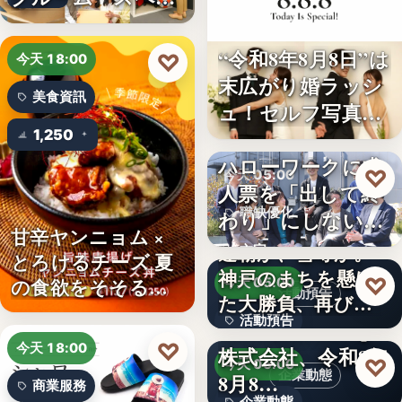
ボ東武宇…
“令和8年8月8日”は
♡
今天 18:00
末広がり婚ラッシ
美食資訊
ュ！セルフ写真館
「…
1,250
ハローワークに求
♡
今天 05:00
人票を「出して終
職缺優化
わり」にしない。
甘辛ヤンニョム ×
求人票・…
連覇か、雪辱か。
文字
とろけるチーズ 夏
神戸のまちを懸け
♡
の食欲をそそる
今天 05:00
活動預告
た大勝負、再び！
“旨…
活動預告
…
Internnect Group
♡
今天 18:00
株式会社、令和8年
300人
♡
今天 05:00
企業動態
8月8…
商業服務