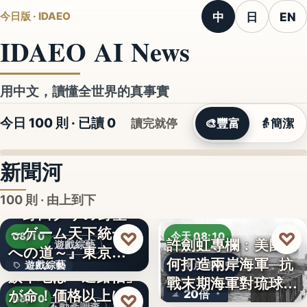
中
日
EN
今日版 · IDAEO
IDAEO AI News
用中文，讀懂全世界的真事實
今日 100 則 · 已讀
0
讀完就停
🎨
豐富
👵
簡潔
新聞河
100 則 · 由上到下
『野田クリの野望
～ゲーム天下統一
♡
♡
08/10
今天 08:10
許劍虹專欄：美國如
遊戲綜藝
への道～』東京ゲ
何打造兩岸海軍─抗
遊戲綜藝
兩岸海軍史
ームショ…
旗竿地は「通路幅」
戰末期海軍對琉球的
が命！価格以上に
2
20倍
♡
覬…
08/10