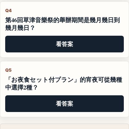
Q4
第46回草津音樂祭的舉辦期間是幾月幾日到
幾月幾日？
看答案
Q5
「お夜食セット付プラン」的宵夜可從幾種
中選擇2種？
看答案