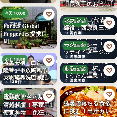
「…
「長久手のおう
文字
ち」が愛知…
株式会社青山メイ
♡
今天 16:00
ンランド（代表取
♡
今天 04:00
Forbes Global
不動產
舞台劇
締役：西原良三）
Properties提携1
舞台劇
特別協賛…
文字
MLB公式フォトエ
周…
ージェンシー「ゲ
文字
♡
今天 04:00
運動媒體
ッティイメージ
運動媒體
ズ」五十…
♡
湯上がりに、桃を
今天 15:59
蔣萬安稱「白海豚沒
まるごと一杯。ひ
2,430
陸警」不放颱風假
♡
今天 03:50
政治爭議
溫泉美食
ょうたん温泉「飲
吳思瑤轟洗巴威記憶
溫泉美食
135件
泉堂」、…
：…
14年
♡
今天 03:48
♡
電鍋咖啡色污垢不
今天 15:30
猛暑で落ちる食欲
清超耗電！專家用1
餐飲新品
省電清潔
に挑む！出汁カレ
便宜神物「免狂刷
文字
文字