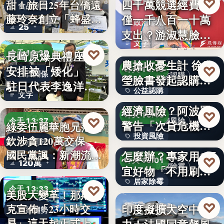
♡
四千萬競選經費，
昨天 19:17
甜！旅日25年台僑遠
食品創業
藤玲奈創立「蜂盛
僅一千八百一十萬
政治金流
25
貴…
支出？游淑慧臉書
文字
追問鄭：…
颱風來襲 五峰鄉果
♡
長崎原爆典禮座位
今天 13:37
農搶收憂生計 徐欣
安排被「矮化」
♡
昨天 19:15
台日關係
公益認購
瑩臉書發起認購水
駐日代表李逸洋缺
公益認購
梨行…
AI投資恐成下一個
文字
席抗議：…
經濟風險？阿波羅
文字
♡
昨天 19:10
♡
今天 13:37
投資風險
警告「次貸危機
綠委伍麗華胞兄范織
投資風險
式」逆轉…
牆壁反覆潮濕發霉
欽涉貪120萬交保
政治司法
國民黨諷：新潮流
怎麼辦？專家用1便
文字
♡
昨天 19:01
120萬
下…
居家除霉
宜好物「不用刷清
居家除霉
除陳年…
♡
今天 13:33
美股大變革！那斯達
文字
♡
印度擬擴大空中戰
昨天 18:45
克宣佈「23小時交
財經趨勢
易」這天起正式上