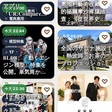
♡
奧地利藝術收藏家
今天 06:00
アプリ
5
♡
今天 23:00
的福爾摩沙樟腦踏
電商應用
「UR:Compare
樟腦史
查：《從世界史看
電商應用
＆…
文字
德意志帝…
文字
♡
今天 22:44
♡
今天 05:20
模型特集
全国のサウナ施設
活動招募
17
・熱波師・お茶の
BLDB、「動くエン
文字
プロフェッショナ
ジン模型」特集を
ル募集！…
公開。単気筒から
V8…
♡
今天 05:00
♡
今天 22:30
活動行銷
【宇都宮市に新規
新店開幕
文字
オープン】トラン
クルーム「スペラ
文字