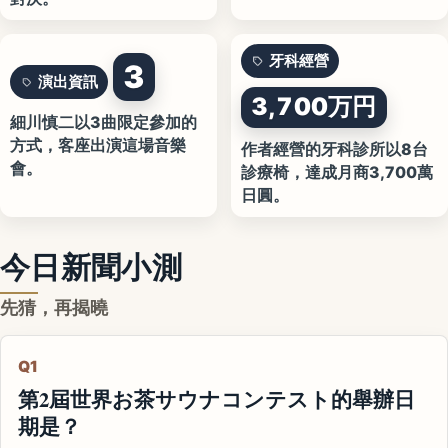
牙科經營
3
演出資訊
3,700万円
細川慎二以3曲限定參加的
方式，客座出演這場音樂
作者經營的牙科診所以8台
會。
診療椅，達成月商3,700萬
日圓。
今日新聞小測
先猜，再揭曉
Q1
第2屆世界お茶サウナコンテスト的舉辦日
期是？