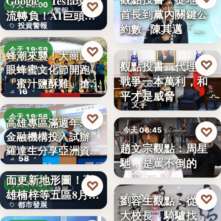
Google、Tesla現金
8%
♡
今天 20:00
首長到黨內關鍵公
投資警報
流轉負！AI巨頭…
政治分析
約數─陳其邁「被
投資警報
文字
組閣」背…
文字
♡
今天 19:59
蜂潮來襲！大崗山龍
♡
觀點投書：代理人
今天 06:50
眼蜂蜜文化節開跑
農業活動
戰爭一本萬利，和
「蜜汁鹽酥雞」搶先
軍火政治
16
平才是威脅
爆…
文字
♡
今天 19:56
高雄專區滿週年58家
♡
今天 06:45
金融機構投入試辦
金融政策
趙文宗觀點：周星
羅達生分享亞洲資
文化評論
58
馳，是罵不倒的
二十多年來首次全
產…
文字
面更新地形圖！高
♡
今天 19:55
都市發展
雄楠梓等五區8月20
♡
劉容生觀點：從清
今天 06:42
都市發展
日上…
大校長「騎驢找
教育評論