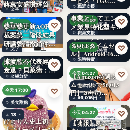
ービス「TGC…
蔣萬安盛讚經貿公
職涯支援
W TOKYO、新規
文字
益打…
事業としてエンタ
330,000
♡
今天 04:30
♡
藥華藥更新AOP仲
職涯支援
今天 18:11
メ業界特化型キャ
裁案第二階段結果
職涯支援
リア…
【アマゾン37
財經
研議聲請撤銷仲裁
％OFFタイムセー
文字
♡
今天 04:29
文字
判斷
美國7月非農就業數
限時特賣
ル】Android 16…
據疲軟不代表經濟
限時特賣
♡
今天 18:10
財經分析
衰退？貝萊德：AI
15,800円
♡
今天 04:27
【Amazon特選タイ
財經分析
正讓…
ムセールで56,015
健康科技
文字
♡
今天 17:00
円】20年の…
56,015円
美食甜點
♡
今天 04:27
13
ぴよりん史上初！
【速報】夏のさつ
美食活動
『ブルーベリーぴ