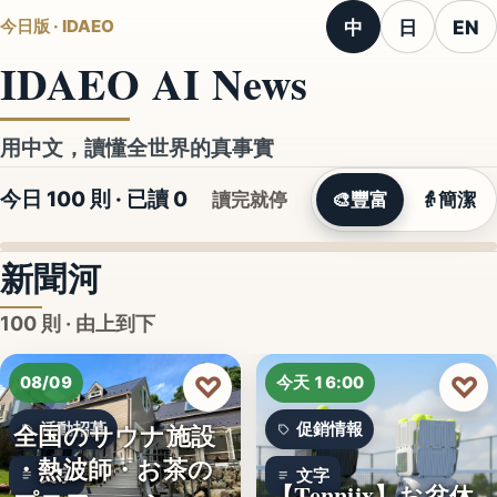
中
日
EN
今日版 · IDAEO
IDAEO AI News
用中文，讀懂全世界的真事實
今日 100 則 · 已讀
0
讀完就停
🎨
豐富
👵
簡潔
新聞河
100 則 · 由上到下
♡
♡
08/09
今天 16:00
全国のサウナ施設
活動招募
促銷情報
・熱波師・お茶の
文字
文字
【Tenniix】お盆休