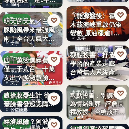
19年
參…
♡
〈能源盤後〉霍爾
今天 06:30
♡
明天的天氣／白海
今天 19:38
木茲海峽重啟仍添
能源財經
豚颱風帶來最強風
變數 原油漲逾1%
颱風動態
雨！全台天氣大轉
文字
但周…
文字
變「豪雨…
♡
觀點投書：打造會
今天 06:30
♡
四千萬競選經費，
今天 19:17
學習的產業走廊─
產業戰略
僅一千八百一十萬
台灣無人系統產業
政治金流
支出？游淑慧臉書
文字
需要的是…
文字
追問鄭：…
颱風來襲 五峰鄉果
♡
今天 06:25
農搶收憂生計 徐欣
觀點投書：別讓法治
♡
今天 19:15
公益認購
瑩臉書發起認購水
為情緒殉葬─評詹長
食安法治
公益認購
權教授「台糖該不該
梨行…
AI投資恐成下一個
24
觀點投書：公會自
通…
經濟風險？阿波羅
文字
♡
今天 19:10
律規範竟凌駕國家
投資風險