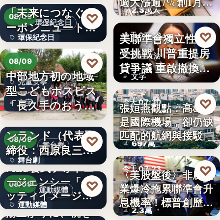
週大漲逾7%創1月
「未来につなぐカ
2.3萬人
來…
♡
08/09
環保紀念日
ーボンニュートラ
♡
美聯準會獨立性再
今天 07:30
環保紀念日
ルの…
受挑戰 川普重提房
財經政治
文字
♡
08/09
貸爭議 重啟撤換庫
中部地方初の地域
文字
克程…
兒童安寧
型こどもホスピス
♡
「長久手のおう
今天 07:30
文字
張姮燕觀點：高雄已
ち」が愛知…
株式会社青山メイ
是國際機場，卻仍缺
航空政策
ンランド（代表取
匹配的航網與接駁
♡
08/09
697萬
舞台劇
締役：西原良三）
舞台劇
特別協賛…
MLB公式フォトエ
♡
今天 07:23
〈美股盤後〉非農就
ージェンシー「ゲ
文字
♡
08/09
業爆冷拖累聯準會升
美股財經
運動媒體
ッティイメージ
息機率！標普創歷史
運動媒體
ズ」五十…
湯上がりに、桃を
2.3萬
新…