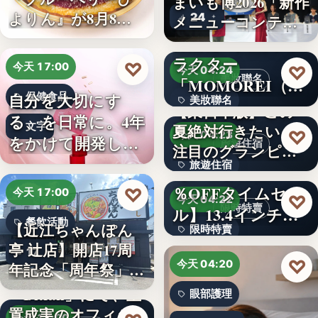
まいも博2026「新作
よりん』が8月8日
24
メニューコンテス
「ブル…
ト…
韓国発の人気キャ
ラクター
♡
今天 17:00
♡
今天 04:24
美妝聯名
「MOMOREI（モ
自分を大切にす
保健食品
美妝聯名
モレイ）」が…
【東日本版】この
る、を日常に。4年
文字
夏絶対行きたい！
文字
♡
今天 04:23
をかけて開発した
旅遊住宿
注目のグランピン
女性のた…
旅遊住宿
グ施設…
【アマゾン30
％OFFタイムセー
♡
今天 17:00
10
♡
今天 04:22
限時特賣
ル】13.4インチ大
餐飲活動
【近江ちゃんぽん
限時特賣
画面…
亭 辻店】開店17周
17
文字
♡
今天 04:20
年記念「周年祭」開
催…
「Bitfan」にて、玉
眼部護理
置成実のオフィシ