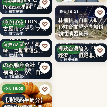
99
♡
今天 17:00
播客動態
Podcast番組『高
♡
播客動態
昨天 19:21
橋…
NEXT
林飛帆：自助人助
INNOVATION、名
文字
國際合作
♡
今天 16:58
10駐台友盟分享城鎮
城市合作
古屋市シティプロ
10
韌性演習資訊
城市合作
モーシ…
『頭文字D』POPUP
澳洲智庫：AI發展
ショップが「高
文字
♡
今天 16:30
導致台灣陷入「雙速
動漫快閃
♡
崎」に期間限定で
昨天 18:54
經濟分析
經濟」、但絕非川普
動漫快閃
登場…
1970年創業の長崎
經濟分析
所…
の不動産会社「浜
366
♡
今天 16:22
40%
不動產再生
福商会」が、自ら
不動產再生
再生…
文字
♡
今天 16:00
【地球約半周分】
美食快報