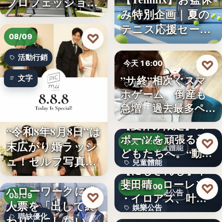
プロフェッショナ
み特別企画｜夏の
ル募集！…
テニス応援セー
♡
08/09
ル…
活動行銷
♡
今天 16:00
”サ終”相次ぐスマ
文字
遊戲產業
ホゲーム、倒産も
10件
急増 過去最多ペー
スで…
【夏休み限定】ス
“令和8年8月8日”は
ポーツを頑張る子
♡
今天 16:00
末広がり婚ラッシ
兒童體能
どもたちへ。“動け
ュ！セルフ写真館
兒童體能
る身体…
【にじさんじ】甲
「…
斐田晴、ローレン
0円
♡
今天 16:00
ハローワークに求
娛樂公告
♡
・イロアス、叶ワ
08/09
人票を「出して終
娛樂公告
ンマンラ…
因應白海豚颱風來
職缺優化
わり」にしない。