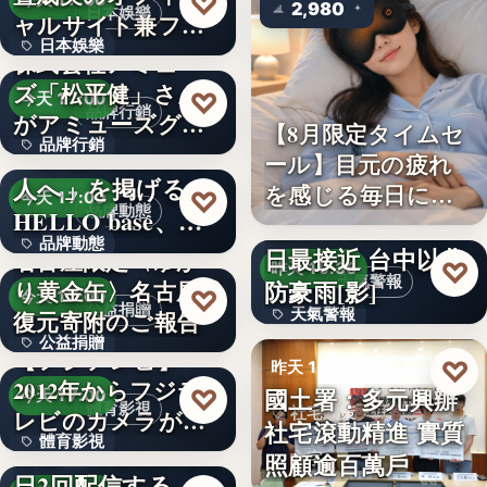
♡
今天 17:00
2,980
日本娛樂
ャルサイト兼フ
日本娛樂
ァ…
株式会社アミュー
ズ「松平健」さん
730円
♡
今天 17:00
品牌行銷
がアミューズグル
【8月限定タイムセ
品牌行銷
ープ ス…
「社長に買われる
ール】目元の疲れ
人へ」を掲げる
を感じる毎日に。3
1,200億円
♡
今天 17:00
品牌動態
HELLO base、創
段階…
颱風白海豚8日及9
品牌動態
業…
日最接近 台中以北
名古屋限定〈ゆか
♡
昨天 19:36
天氣警報
防豪雨[影]
り黄金缶〉名古屋城
文字
♡
今天 17:00
公益捐贈
天氣警報
復元寄附のご報告
公益捐贈
【フジテレビ】
文字
♡
昨天 19:26
2012年からフジテ
4,550,085
國土署：多元興辦
♡
今天 17:00
體育影視
社宅政策
レビのカメラが追
社宅滾動精進 實質
體育影視
い続け…
俳優・高橋健介が1
照顧逾百萬戶
文字
日2回配信する