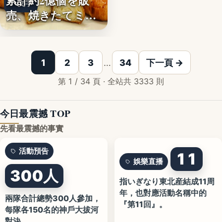
累計約2億個を販
文字
売、焼きたてミニ
クロワッ…
1
2
3
…
34
下一頁 →
第 1 / 34 頁 · 全站共 3333 則
今日最震撼 TOP
先看最震撼的事實
活動預告
11
娛樂直播
300人
指いぎなり東北産結成11周
年，也對應活動名稱中的
兩隊合計總勢300人參加，
『第11回』。
每隊各150名的神戶大拔河
對決。