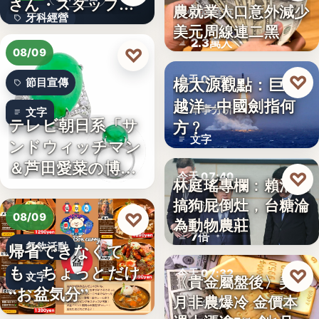
さん・スタッフ・
農就業人口意外減少
財經匯市
牙科經營
院長を豊か…
美元周線連二黑
2.3萬人
3,700万円
♡
08/09
♡
楊太源觀點：巨浪
今天 07:50
節目宣傳
越洋─中國劍指何
軍事分析
文字
テレビ朝日系「サ
方﹖
文字
ンドウィッチマン
＆芦田愛菜の博士
♡
今天 07:40
林庭瑤專欄：賴清德
ちゃん」…
搞狗屁倒灶，台糖淪
政治食安
♡
08/09
為動物農莊
7倍
帰省できなくて
餐飲活動
も、ちょっとだけ
♡
今天 07:32
文字
〈貴金屬盤後〉美7
“お盆気分”
月非農爆冷 金價本
貴金屬
日本JC、9月3日を