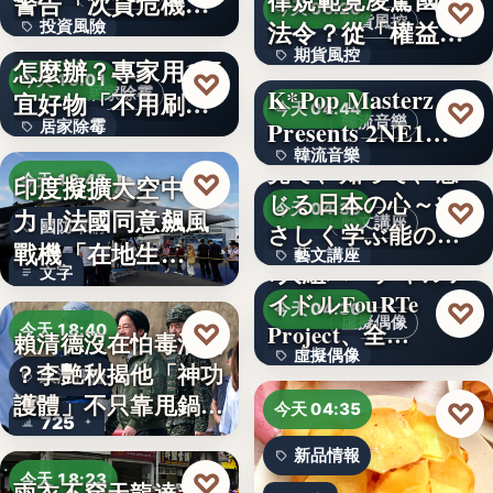
警告「次貸危機
♡
今天 06:20
期貨風控
法令？從「權益
投資風險
式」逆轉…
牆壁反覆潮濕發霉
期貨風控
數」定義看…
怎麼辦？專家用1便
文字
♡
今天 19:01
K*Pop Masterz
居家除霉
宜好物「不用刷清
文字
♡
今天 04:44
韓流音樂
Presents 2NE1…
居家除霉
除陳年…
韓流音樂
見て、知って、感
文字
♡
印度擬擴大空中戰
今天 18:45
じる日本の心～や
文字
♡
今天 04:39
力！法國同意飆風
藝文講座
國防軍購
さしく学ぶ能の世
戰機「在地生
藝文講座
界へ
7人組バーチャルア
文字
產」，機隊規…
イドルFouRTe
1,000円
♡
今天 04:36
虛擬偶像
♡
Project、全…
今天 18:40
賴清德沒在怕毒油案
虛擬偶像
？李艷秋揭他「神功
政治評論
護體」不只靠甩鍋盧
10
♡
今天 04:35
725
秀…
新品情報
♡
今天 18:23