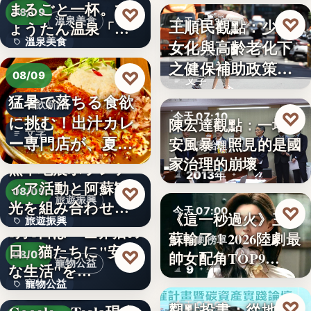
まるごと一杯。ひ
2,430
♡
08/09
♡
溫泉美食
王順民觀點：少子
今天 07:20
ょうたん温泉「飲
溫泉美食
女化與高齡老化下
泉堂」、…
社會政策
之健保補助政策的
14年
♡
08/09
文字
解構、重…
猛暑で落ちる食欲
餐飲新品
♡
今天 07:10
に挑む！出汁カレ
陳宏達觀點：一場食
文字
ー専門店が、夏限
安風暴，照見的是國
食安治理
定「無限…
家治理的崩壞
熊本地震ボランテ
2013年
ィア活動と阿蘇観
♡
08/09
旅遊振興
光を組み合わせた
♡
今天 07:00
《這一秒過火》王籽
旅遊振興
「ボラン…
8月8日は「世界猫の
蘇輸了！2026陸劇最
影劇榜單
日」猫たちに"安全
2
♡
帥女配角TOP9…
08/09
寵物公益
な生活"を…
9
寵物公益
下班國際線》
♡
觀點投書：從地方
今天 07:00