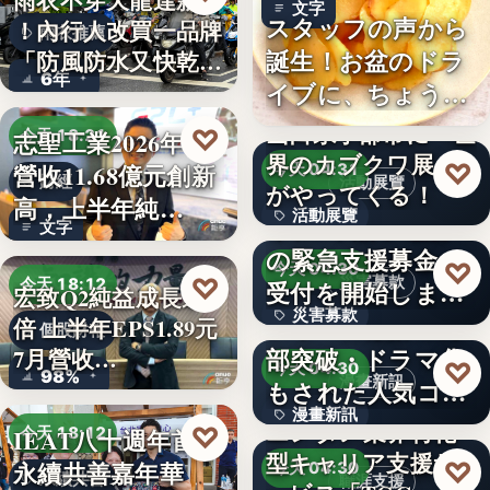
雨衣不穿天龍達新牌
文字
スタッフの声から
！內行人改買一品牌
雨衣推薦
誕生！お盆のドラ
「防風防水又快乾、
6年
イブに、ちょうど
穿…
いい。「…
山口県宇部市に『世
♡
志聖工業2026年7月
今天 18:21
界のカブクワ展』
♡
營收11.68億元創新
今天 04:31
財經
活動展覽
がやってくる！
高，上半年純…
活動展覽
令和8年熊本地震へ
文字
の緊急支援募金の
60
♡
今天 04:30
♡
災害募款
今天 18:12
受付を開始しまし
宏致Q2純益成長近1
災害募款
た
シリーズ累計40万
倍 上半年EPS1.89元
個股財報
部突破・ドラマ化
7月營收…
文字
♡
今天 04:30
98%
漫畫新訊
もされた人気コミ
漫畫新訊
ック！…
エンタメ業界特化
♡
IEAT八十週年首辦
今天 18:12
型キャリア支援サ
文字
♡
永續共善嘉年華
今天 04:30
永續共善
職涯支援