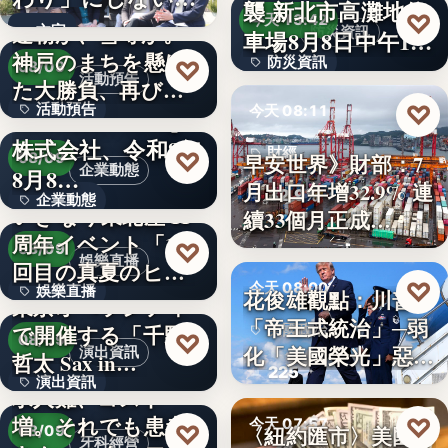
襲 新北市高灘地停
30
♡
求人票・…
今天 13:42
連覇か、雪辱か。
文字
防災資訊
車場8月8日中午12
神戸のまちを懸け
防災資訊
♡
時…
08/09
活動預告
た大勝負、再び！
文字
♡
活動預告
今天 08:11
…
Internnect Group
株式会社、令和8年
300人
財經
♡
早安世界》財部：7
08/09
企業動態
8月8…
月出口年增32.9% 連
32.9%
企業動態
いぎなり東北産 11
續33個月正成…
周年イベント「11
文字
♡
08/09
娛樂直播
回目の真夏のヒロ
♡
今天 08:00
娛樂直播
イ…
花俊雄觀點：川普
東京オペラシティ
「帝王式統治」─弱
で開催する「千野
美國政治
11
♡
08/09
化「美國榮光」惡化
演出資訊
哲太 Sax in…
225
「民…
演出資訊
求人難、コスト
増。それでも患者
♡
3
今天 07:57
♡
〈紐約匯市〉美國非
08/09
牙科經營