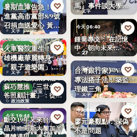
文字
馬」事件談大學治
♡
暑期血庫告急！民
今天 19:53
文字
理與領導倫…
進黨高市黨部8/9號
公益活動
召捐血送愛心 黃
♡
今天 06:40
文字
捷、…
鍾喬專文： 在記憶
劇場隨筆
♡
中，朝向未來…
火車醫院重生！高
今天 19:51
27
雄機廠華麗轉身
親子旅遊
「親子遊樂園」
♡
台灣銀行家》VASP
今天 06:40
文字
開幕首日…
父親節送政策大禮！
專法搭子法，築監
金融監理
蘇巧慧推「三世代爸
理鐵三角
♡
今天 19:49
政治政策
爸照顧計畫」：從準
文字
政治政策
爸…
♡
今天 06:34
50%
♡
今天 19:44
斷交19年又來台灣找
廖元豪觀點：深偽
法律觀點
晶片！哥斯大黎加半
不是問題
半導體
導體遇阻 連2年
文字