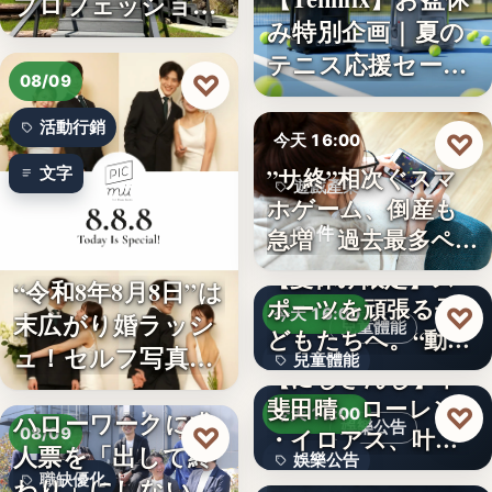
プロフェッショナ
み特別企画｜夏の
ル募集！…
テニス応援セー
♡
08/09
ル…
活動行銷
♡
今天 16:00
”サ終”相次ぐスマ
文字
遊戲產業
ホゲーム、倒産も
10件
急増 過去最多ペー
スで…
【夏休み限定】ス
“令和8年8月8日”は
ポーツを頑張る子
♡
今天 16:00
末広がり婚ラッシ
兒童體能
どもたちへ。“動け
ュ！セルフ写真館
兒童體能
る身体…
【にじさんじ】甲
「…
斐田晴、ローレン
0円
♡
今天 16:00
ハローワークに求
娛樂公告
♡
・イロアス、叶ワ
08/09
人票を「出して終
娛樂公告
ンマンラ…
因應白海豚颱風來
職缺優化
わり」にしない。