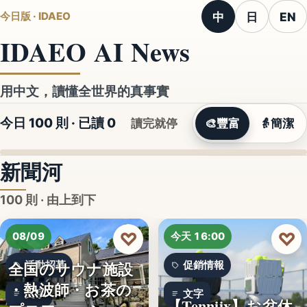
中
日
EN
今日版 · IDAEO
IDAEO AI News
用中文，讀懂全世界的真事實
今日 100 則 · 已讀
0
讀完就停
🎨
豐富
👵
簡潔
新聞河
100 則 · 由上到下
♡
♡
08/09
今天 16:00
全国のサウナ施設
活動招募
促銷情報
・熱波師・お茶の
文字
文字
【Tenniix】お盆休