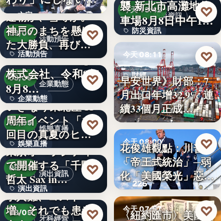
襲 新北市高灘地停
30
♡
求人票・…
今天 13:42
連覇か、雪辱か。
文字
防災資訊
車場8月8日中午12
神戸のまちを懸け
防災資訊
♡
時…
08/09
活動預告
た大勝負、再び！
文字
♡
活動預告
今天 08:11
…
Internnect Group
株式会社、令和8年
300人
財經
♡
早安世界》財部：7
08/09
企業動態
8月8…
月出口年增32.9% 連
32.9%
企業動態
いぎなり東北産 11
續33個月正成…
周年イベント「11
文字
♡
08/09
娛樂直播
回目の真夏のヒロ
♡
今天 08:00
娛樂直播
イ…
花俊雄觀點：川普
東京オペラシティ
「帝王式統治」─弱
で開催する「千野
美國政治
11
♡
08/09
化「美國榮光」惡化
演出資訊
哲太 Sax in…
225
「民…
演出資訊
求人難、コスト
増。それでも患者
♡
3
今天 07:57
♡
〈紐約匯市〉美國非
08/09
牙科經營