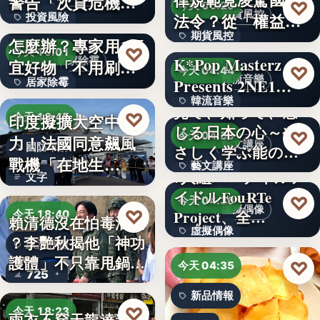
警告「次貸危機
♡
今天 06:20
期貨風控
法令？從「權益
投資風險
式」逆轉…
牆壁反覆潮濕發霉
期貨風控
數」定義看…
怎麼辦？專家用1便
文字
♡
今天 19:01
K*Pop Masterz
居家除霉
宜好物「不用刷清
文字
♡
今天 04:44
韓流音樂
Presents 2NE1…
居家除霉
除陳年…
韓流音樂
見て、知って、感
文字
♡
印度擬擴大空中戰
今天 18:45
じる日本の心～や
文字
♡
今天 04:39
力！法國同意飆風
藝文講座
國防軍購
さしく学ぶ能の世
戰機「在地生
藝文講座
界へ
7人組バーチャルア
文字
產」，機隊規…
イドルFouRTe
1,000円
♡
今天 04:36
虛擬偶像
♡
Project、全…
今天 18:40
賴清德沒在怕毒油案
虛擬偶像
？李艷秋揭他「神功
政治評論
護體」不只靠甩鍋盧
10
♡
今天 04:35
725
秀…
新品情報
♡
今天 18:23