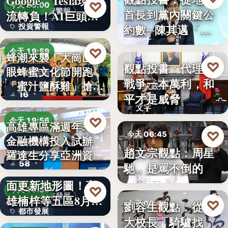
Google、Tesla現金
8%
♡
今天 20:00
首長到黨內關鍵公
投資警報
流轉負！AI巨頭…
政治分析
約數─陳其邁「被
投資警報
文字
組閣」背…
文字
♡
今天 19:59
蜂潮來襲！大崗山龍
♡
觀點投書：代理人
今天 06:50
眼蜂蜜文化節開跑
農業活動
戰爭一本萬利，和
「蜜汁鹽酥雞」搶先
軍火政治
16
平才是威脅
爆…
文字
♡
今天 19:56
高雄專區滿週年58家
♡
今天 06:45
金融機構投入試辦
金融政策
趙文宗觀點：周星
羅達生分享亞洲資
文化評論
58
馳，是罵不倒的
二十多年來首次全
產…
文字
面更新地形圖！高
♡
今天 19:55
都市發展
雄楠梓等五區8月20
♡
劉容生觀點：從清
今天 06:42
都市發展
日上…
大校長「騎驢找
教育評論