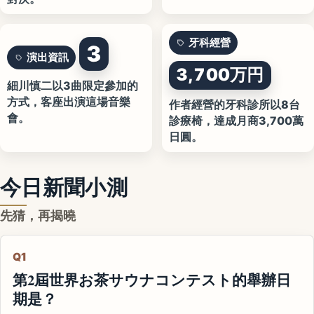
牙科經營
3
演出資訊
3,700万円
細川慎二以3曲限定參加的
方式，客座出演這場音樂
作者經營的牙科診所以8台
會。
診療椅，達成月商3,700萬
日圓。
今日新聞小測
先猜，再揭曉
Q1
第2屆世界お茶サウナコンテスト的舉辦日
期是？