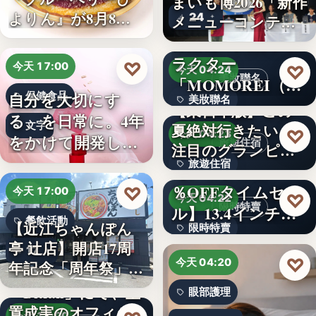
まいも博2026「新作
よりん』が8月8日
24
メニューコンテス
「ブル…
ト…
韓国発の人気キャ
ラクター
♡
今天 17:00
♡
今天 04:24
美妝聯名
「MOMOREI（モ
自分を大切にす
保健食品
美妝聯名
モレイ）」が…
【東日本版】この
る、を日常に。4年
文字
夏絶対行きたい！
文字
♡
今天 04:23
をかけて開発した
旅遊住宿
注目のグランピン
女性のた…
旅遊住宿
グ施設…
【アマゾン30
％OFFタイムセー
♡
今天 17:00
10
♡
今天 04:22
限時特賣
ル】13.4インチ大
餐飲活動
【近江ちゃんぽん
限時特賣
画面…
亭 辻店】開店17周
17
文字
♡
今天 04:20
年記念「周年祭」開
催…
「Bitfan」にて、玉
眼部護理
置成実のオフィシ