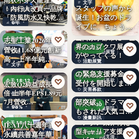
雨衣不穿天龍達新牌
文字
スタッフの声から
！內行人改買一品牌
雨衣推薦
誕生！お盆のドラ
「防風防水又快乾、
6年
イブに、ちょうど
穿…
いい。「…
山口県宇部市に『世
♡
志聖工業2026年7月
今天 18:21
界のカブクワ展』
♡
營收11.68億元創新
今天 04:31
財經
活動展覽
がやってくる！
高，上半年純…
活動展覽
令和8年熊本地震へ
文字
の緊急支援募金の
60
♡
今天 04:30
♡
災害募款
今天 18:12
受付を開始しまし
宏致Q2純益成長近1
災害募款
た
シリーズ累計40万
倍 上半年EPS1.89元
個股財報
部突破・ドラマ化
7月營收…
文字
♡
今天 04:30
98%
漫畫新訊
もされた人気コミ
漫畫新訊
ック！…
エンタメ業界特化
♡
IEAT八十週年首辦
今天 18:12
型キャリア支援サ
文字
♡
永續共善嘉年華
今天 04:30
永續共善
職涯支援