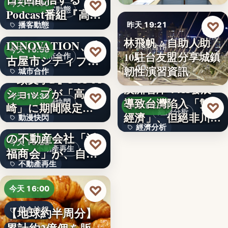
99
♡
今天 17:00
播客動態
Podcast番組『高
♡
播客動態
昨天 19:21
橋…
NEXT
林飛帆：自助人助
INNOVATION、名
文字
國際合作
♡
今天 16:58
10駐台友盟分享城鎮
城市合作
古屋市シティプロ
10
韌性演習資訊
城市合作
モーシ…
『頭文字D』POPUP
澳洲智庫：AI發展
ショップが「高
文字
♡
今天 16:30
導致台灣陷入「雙速
動漫快閃
♡
崎」に期間限定で
昨天 18:54
經濟分析
經濟」、但絕非川普
動漫快閃
登場…
1970年創業の長崎
經濟分析
所…
の不動産会社「浜
366
♡
今天 16:22
40%
不動產再生
福商会」が、自ら
不動產再生
再生…
文字
♡
今天 16:00
【地球約半周分】
美食快報