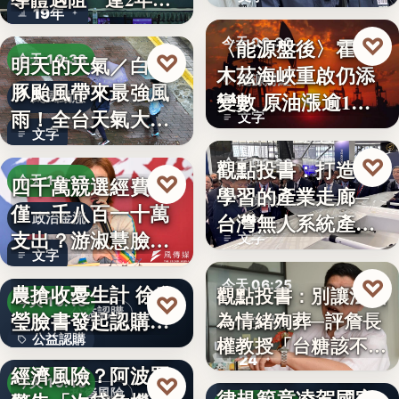
19年
參…
♡
〈能源盤後〉霍爾
今天 06:30
♡
明天的天氣／白海
今天 19:38
木茲海峽重啟仍添
能源財經
豚颱風帶來最強風
變數 原油漲逾1%
颱風動態
雨！全台天氣大轉
文字
但周…
文字
變「豪雨…
♡
觀點投書：打造會
今天 06:30
♡
四千萬競選經費，
今天 19:17
學習的產業走廊─
產業戰略
僅一千八百一十萬
台灣無人系統產業
政治金流
支出？游淑慧臉書
文字
需要的是…
文字
追問鄭：…
颱風來襲 五峰鄉果
♡
今天 06:25
農搶收憂生計 徐欣
觀點投書：別讓法治
♡
今天 19:15
公益認購
瑩臉書發起認購水
為情緒殉葬─評詹長
食安法治
公益認購
權教授「台糖該不該
梨行…
AI投資恐成下一個
24
觀點投書：公會自
通…
經濟風險？阿波羅
文字
♡
今天 19:10
律規範竟凌駕國家
投資風險