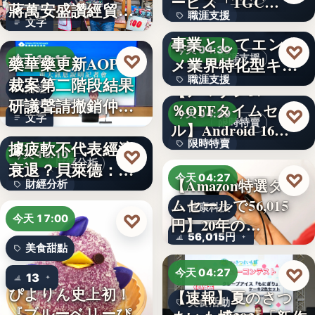
ービス「TGC…
蔣萬安盛讚經貿公
職涯支援
W TOKYO、新規
文字
益打…
事業としてエンタ
330,000
♡
今天 04:30
♡
藥華藥更新AOP仲
職涯支援
今天 18:11
メ業界特化型キャ
裁案第二階段結果
職涯支援
リア…
【アマゾン37
財經
研議聲請撤銷仲裁
％OFFタイムセー
文字
♡
今天 04:29
文字
判斷
美國7月非農就業數
限時特賣
ル】Android 16…
據疲軟不代表經濟
限時特賣
♡
今天 18:10
財經分析
衰退？貝萊德：AI
15,800円
♡
今天 04:27
【Amazon特選タイ
財經分析
正讓…
ムセールで56,015
健康科技
文字
♡
今天 17:00
円】20年の…
56,015円
美食甜點
♡
今天 04:27
13
ぴよりん史上初！
【速報】夏のさつ
美食活動
『ブルーベリーぴ