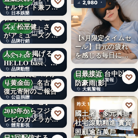
♡
今天 17:00
2,980
日本娛樂
ャルサイト兼フ
日本娛樂
ァ…
株式会社アミュー
ズ「松平健」さん
730円
♡
今天 17:00
品牌行銷
がアミューズグル
【8月限定タイムセ
品牌行銷
ープ ス…
「社長に買われる
ール】目元の疲れ
人へ」を掲げる
を感じる毎日に。3
1,200億円
♡
今天 17:00
品牌動態
HELLO base、創
段階…
颱風白海豚8日及9
品牌動態
業…
日最接近 台中以北
名古屋限定〈ゆか
♡
昨天 19:36
天氣警報
防豪雨[影]
り黄金缶〉名古屋城
文字
♡
今天 17:00
公益捐贈
天氣警報
復元寄附のご報告
公益捐贈
【フジテレビ】
文字
♡
昨天 19:26
2012年からフジテ
4,550,085
國土署：多元興辦
♡
今天 17:00
體育影視
社宅政策
レビのカメラが追
社宅滾動精進 實質
體育影視
い続け…
俳優・高橋健介が1
照顧逾百萬戶
文字
日2回配信する