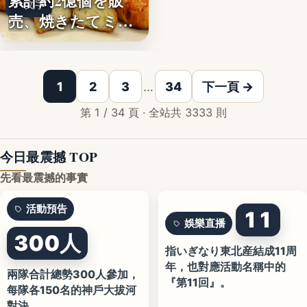
累計約2億個を販
文字
売、焼きたてミニ
クロワッ…
1
2
3
…
34
下一頁 →
第 1 / 34 頁 · 全站共 3333 則
今日最震撼 TOP
先看最震撼的事實
活動預告
11
娛樂直播
300人
指いぎなり東北産結成11周
年，也對應活動名稱中的
兩隊合計總勢300人參加，
『第11回』。
每隊各150名的神戶大拔河
對決。