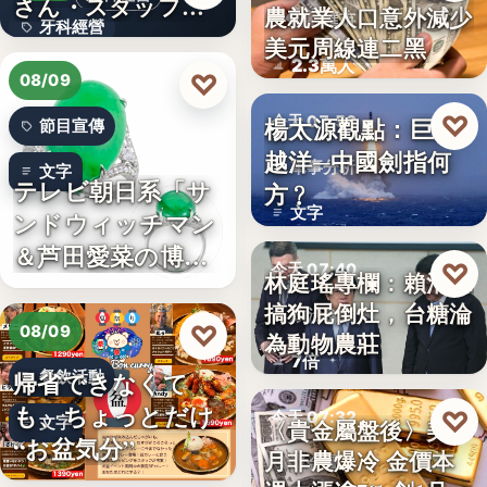
さん・スタッフ・
農就業人口意外減少
財經匯市
牙科經營
院長を豊か…
美元周線連二黑
2.3萬人
3,700万円
♡
08/09
♡
楊太源觀點：巨浪
今天 07:50
節目宣傳
越洋─中國劍指何
軍事分析
文字
テレビ朝日系「サ
方﹖
文字
ンドウィッチマン
＆芦田愛菜の博士
♡
今天 07:40
林庭瑤專欄：賴清德
ちゃん」…
搞狗屁倒灶，台糖淪
政治食安
♡
08/09
為動物農莊
7倍
帰省できなくて
餐飲活動
も、ちょっとだけ
♡
今天 07:32
文字
〈貴金屬盤後〉美7
“お盆気分”
月非農爆冷 金價本
貴金屬
日本JC、9月3日を