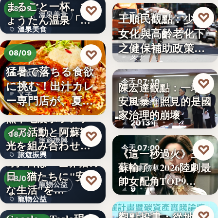
まるごと一杯。ひ
2,430
♡
08/09
♡
溫泉美食
王順民觀點：少子
今天 07:20
ょうたん温泉「飲
溫泉美食
女化與高齡老化下
泉堂」、…
社會政策
之健保補助政策的
14年
♡
08/09
文字
解構、重…
猛暑で落ちる食欲
餐飲新品
♡
今天 07:10
に挑む！出汁カレ
陳宏達觀點：一場食
文字
ー専門店が、夏限
安風暴，照見的是國
食安治理
定「無限…
家治理的崩壞
熊本地震ボランテ
2013年
ィア活動と阿蘇観
♡
08/09
旅遊振興
光を組み合わせた
♡
今天 07:00
《這一秒過火》王籽
旅遊振興
「ボラン…
8月8日は「世界猫の
蘇輸了！2026陸劇最
影劇榜單
日」猫たちに"安全
2
♡
帥女配角TOP9…
08/09
寵物公益
な生活"を…
9
寵物公益
下班國際線》
♡
觀點投書：從地方
今天 07:00