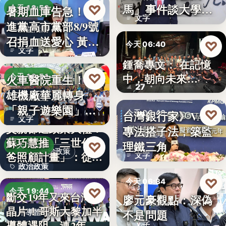
文字
馬」事件談大學治
♡
暑期血庫告急！民
今天 19:53
文字
理與領導倫…
進黨高市黨部8/9號
公益活動
召捐血送愛心 黃
♡
今天 06:40
文字
捷、…
鍾喬專文： 在記憶
劇場隨筆
♡
中，朝向未來…
火車醫院重生！高
今天 19:51
27
雄機廠華麗轉身
親子旅遊
「親子遊樂園」
♡
台灣銀行家》VASP
今天 06:40
文字
開幕首日…
父親節送政策大禮！
專法搭子法，築監
金融監理
蘇巧慧推「三世代爸
理鐵三角
♡
今天 19:49
政治政策
爸照顧計畫」：從準
文字
政治政策
爸…
♡
今天 06:34
50%
♡
今天 19:44
斷交19年又來台灣找
廖元豪觀點：深偽
法律觀點
晶片！哥斯大黎加半
不是問題
半導體
導體遇阻 連2年
文字