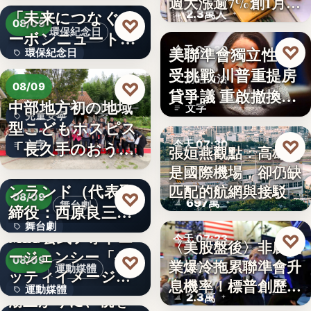
週大漲逾7%創1月
「未来につなぐカ
2.3萬人
來…
♡
08/09
環保紀念日
ーボンニュートラ
♡
美聯準會獨立性再
今天 07:30
環保紀念日
ルの…
受挑戰 川普重提房
財經政治
文字
♡
08/09
貸爭議 重啟撤換庫
中部地方初の地域
文字
克程…
兒童安寧
型こどもホスピス
♡
「長久手のおう
今天 07:30
文字
張姮燕觀點：高雄已
ち」が愛知…
株式会社青山メイ
是國際機場，卻仍缺
航空政策
ンランド（代表取
匹配的航網與接駁
♡
08/09
697萬
舞台劇
締役：西原良三）
舞台劇
特別協賛…
MLB公式フォトエ
♡
今天 07:23
〈美股盤後〉非農就
ージェンシー「ゲ
文字
♡
08/09
業爆冷拖累聯準會升
美股財經
運動媒體
ッティイメージ
息機率！標普創歷史
運動媒體
ズ」五十…
湯上がりに、桃を
2.3萬
新…