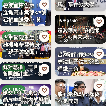
文字
馬」事件談大學治
♡
暑期血庫告急！民
今天 19:53
文字
理與領導倫…
進黨高市黨部8/9號
公益活動
召捐血送愛心 黃
♡
今天 06:40
文字
捷、…
鍾喬專文： 在記憶
劇場隨筆
♡
中，朝向未來…
火車醫院重生！高
今天 19:51
27
雄機廠華麗轉身
親子旅遊
「親子遊樂園」
♡
台灣銀行家》VASP
今天 06:40
文字
開幕首日…
父親節送政策大禮！
專法搭子法，築監
金融監理
蘇巧慧推「三世代爸
理鐵三角
♡
今天 19:49
政治政策
爸照顧計畫」：從準
文字
政治政策
爸…
♡
今天 06:34
50%
♡
今天 19:44
斷交19年又來台灣找
廖元豪觀點：深偽
法律觀點
晶片！哥斯大黎加半
不是問題
半導體
導體遇阻 連2年
文字