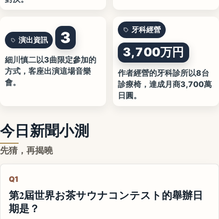
牙科經營
3
演出資訊
3,700万円
細川慎二以3曲限定參加的
方式，客座出演這場音樂
作者經營的牙科診所以8台
會。
診療椅，達成月商3,700萬
日圓。
今日新聞小測
先猜，再揭曉
Q1
第2屆世界お茶サウナコンテスト的舉辦日
期是？