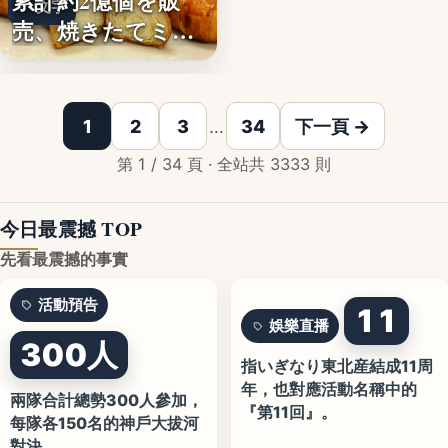
累計約2億個を販
文字
売、焼きたてミニ
クロワッ…
1
2
3
…
34
下一頁 →
第 1 / 34 頁 · 全站共 3333 則
今日最震撼 TOP
先看最震撼的事實
活動預告
11
娛樂直播
300人
指いぎなり東北産結成11周
年，也對應活動名稱中的
兩隊合計總勢300人參加，
『第11回』。
每隊各150名的神戶大拔河
對決。