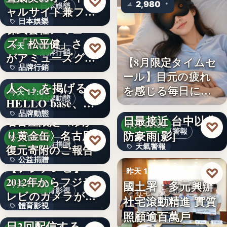
♡
今天 17:00
2,980
日本娛樂
ャルサイト兼フ
日本娛樂
ァ…
株式会社アミュー
ズ「松平健」さん
730円
♡
今天 17:00
品牌行銷
がアミューズグル
【8月限定タイムセ
品牌行銷
ープ ス…
「社長に買われる
ール】目元の疲れ
人へ」を掲げる
を感じる毎日に。3
1,200億円
♡
今天 17:00
品牌動態
HELLO base、創
段階…
颱風白海豚8日及9
品牌動態
業…
日最接近 台中以北
名古屋限定〈ゆか
♡
昨天 19:36
天氣警報
防豪雨[影]
り黄金缶〉名古屋城
文字
♡
今天 17:00
公益捐贈
天氣警報
復元寄附のご報告
公益捐贈
【フジテレビ】
文字
♡
昨天 19:26
2012年からフジテ
4,550,085
國土署：多元興辦
♡
今天 17:00
體育影視
社宅政策
レビのカメラが追
社宅滾動精進 實質
體育影視
い続け…
俳優・高橋健介が1
照顧逾百萬戶
文字
日2回配信する