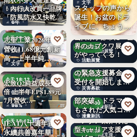
雨衣不穿天龍達新牌
文字
スタッフの声から
！內行人改買一品牌
雨衣推薦
誕生！お盆のドラ
「防風防水又快乾、
6年
イブに、ちょうど
穿…
いい。「…
山口県宇部市に『世
♡
志聖工業2026年7月
今天 18:21
界のカブクワ展』
♡
營收11.68億元創新
今天 04:31
財經
活動展覽
がやってくる！
高，上半年純…
活動展覽
令和8年熊本地震へ
文字
の緊急支援募金の
60
♡
今天 04:30
♡
災害募款
今天 18:12
受付を開始しまし
宏致Q2純益成長近1
災害募款
た
シリーズ累計40万
倍 上半年EPS1.89元
個股財報
部突破・ドラマ化
7月營收…
文字
♡
今天 04:30
98%
漫畫新訊
もされた人気コミ
漫畫新訊
ック！…
エンタメ業界特化
♡
IEAT八十週年首辦
今天 18:12
型キャリア支援サ
文字
♡
永續共善嘉年華
今天 04:30
永續共善
職涯支援