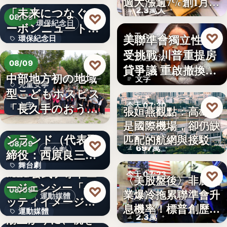
週大漲逾7%創1月
「未来につなぐカ
2.3萬人
來…
♡
08/09
環保紀念日
ーボンニュートラ
♡
美聯準會獨立性再
今天 07:30
環保紀念日
ルの…
受挑戰 川普重提房
財經政治
文字
♡
08/09
貸爭議 重啟撤換庫
中部地方初の地域
文字
克程…
兒童安寧
型こどもホスピス
♡
「長久手のおう
今天 07:30
文字
張姮燕觀點：高雄已
ち」が愛知…
株式会社青山メイ
是國際機場，卻仍缺
航空政策
ンランド（代表取
匹配的航網與接駁
♡
08/09
697萬
舞台劇
締役：西原良三）
舞台劇
特別協賛…
MLB公式フォトエ
♡
今天 07:23
〈美股盤後〉非農就
ージェンシー「ゲ
文字
♡
08/09
業爆冷拖累聯準會升
美股財經
運動媒體
ッティイメージ
息機率！標普創歷史
運動媒體
ズ」五十…
湯上がりに、桃を
2.3萬
新…