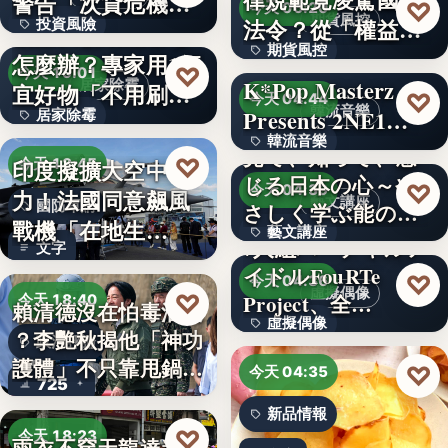
警告「次貸危機
♡
今天 06:20
期貨風控
法令？從「權益
投資風險
式」逆轉…
牆壁反覆潮濕發霉
期貨風控
數」定義看…
怎麼辦？專家用1便
文字
♡
今天 19:01
K*Pop Masterz
居家除霉
宜好物「不用刷清
文字
♡
今天 04:44
韓流音樂
Presents 2NE1…
居家除霉
除陳年…
韓流音樂
見て、知って、感
文字
♡
印度擬擴大空中戰
今天 18:45
じる日本の心～や
文字
♡
今天 04:39
力！法國同意飆風
藝文講座
國防軍購
さしく学ぶ能の世
戰機「在地生
藝文講座
界へ
7人組バーチャルア
文字
產」，機隊規…
イドルFouRTe
1,000円
♡
今天 04:36
虛擬偶像
♡
Project、全…
今天 18:40
賴清德沒在怕毒油案
虛擬偶像
？李艷秋揭他「神功
政治評論
護體」不只靠甩鍋盧
10
♡
今天 04:35
725
秀…
新品情報
♡
今天 18:23