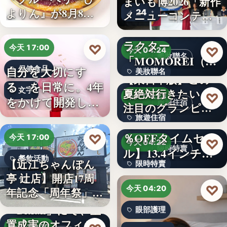
まいも博2026「新作
よりん』が8月8日
24
メニューコンテス
「ブル…
ト…
韓国発の人気キャ
ラクター
♡
今天 17:00
♡
今天 04:24
美妝聯名
「MOMOREI（モ
自分を大切にす
保健食品
美妝聯名
モレイ）」が…
【東日本版】この
る、を日常に。4年
文字
夏絶対行きたい！
文字
♡
今天 04:23
をかけて開発した
旅遊住宿
注目のグランピン
女性のた…
旅遊住宿
グ施設…
【アマゾン30
％OFFタイムセー
♡
今天 17:00
10
♡
今天 04:22
限時特賣
ル】13.4インチ大
餐飲活動
【近江ちゃんぽん
限時特賣
画面…
亭 辻店】開店17周
17
文字
♡
今天 04:20
年記念「周年祭」開
催…
「Bitfan」にて、玉
眼部護理
置成実のオフィシ