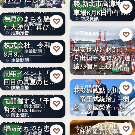
襲 新北市高灘地停
30
♡
求人票・…
今天 13:42
連覇か、雪辱か。
文字
防災資訊
車場8月8日中午12
神戸のまちを懸け
防災資訊
♡
時…
08/09
活動預告
た大勝負、再び！
文字
♡
活動預告
今天 08:11
…
Internnect Group
株式会社、令和8年
300人
財經
♡
早安世界》財部：7
08/09
企業動態
8月8…
月出口年增32.9% 連
32.9%
企業動態
いぎなり東北産 11
續33個月正成…
周年イベント「11
文字
♡
08/09
娛樂直播
回目の真夏のヒロ
♡
今天 08:00
娛樂直播
イ…
花俊雄觀點：川普
東京オペラシティ
「帝王式統治」─弱
で開催する「千野
美國政治
11
♡
08/09
化「美國榮光」惡化
演出資訊
哲太 Sax in…
225
「民…
演出資訊
求人難、コスト
増。それでも患者
♡
3
今天 07:57
♡
〈紐約匯市〉美國非
08/09
牙科經營