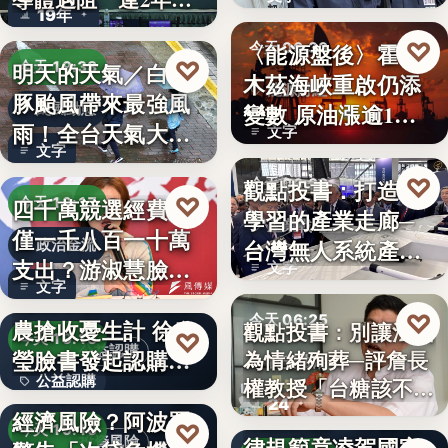
19年
參…
♡
〈能源盤後〉霍爾
今天 06:30
♡
明天的天氣／白海
今天 19:38
木茲海峽重啟仍添
能源財經
豚颱風帶來最強風
變數 原油漲逾1%
颱風動態
雨！全台天氣大轉
文字
但周…
文字
變「豪雨…
♡
觀點投書：打造會
今天 06:30
♡
四千萬競選經費，
今天 19:17
學習的產業走廊─
產業戰略
僅一千八百一十萬
台灣無人系統產業
政治金流
支出？游淑慧臉書
文字
需要的是…
文字
追問鄭：…
颱風來襲 五峰鄉果
♡
今天 06:25
農搶收憂生計 徐欣
觀點投書：別讓法治
♡
今天 19:15
公益認購
瑩臉書發起認購水
為情緒殉葬─評詹長
食安法治
公益認購
權教授「台糖該不該
梨行…
AI投資恐成下一個
24
觀點投書：公會自
通…
經濟風險？阿波羅
文字
♡
今天 19:10
律規範竟凌駕國家
投資風險