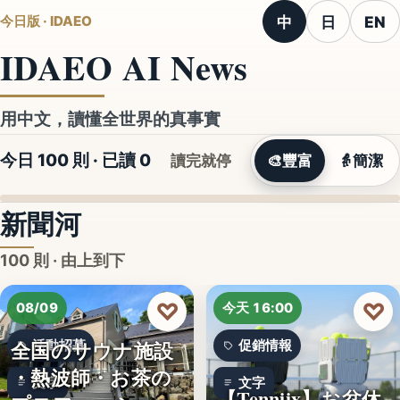
中
日
EN
今日版 · IDAEO
IDAEO AI News
用中文，讀懂全世界的真事實
今日 100 則 · 已讀
0
讀完就停
🎨
豐富
👵
簡潔
新聞河
100 則 · 由上到下
♡
♡
08/09
今天 16:00
全国のサウナ施設
活動招募
促銷情報
・熱波師・お茶の
文字
文字
【Tenniix】お盆休