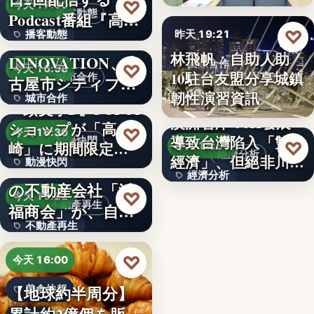
99
♡
今天 17:00
播客動態
Podcast番組『高
♡
播客動態
昨天 19:21
橋…
NEXT
林飛帆：自助人助
INNOVATION、名
文字
國際合作
♡
今天 16:58
10駐台友盟分享城鎮
城市合作
古屋市シティプロ
10
韌性演習資訊
城市合作
モーシ…
『頭文字D』POPUP
澳洲智庫：AI發展
ショップが「高
文字
♡
今天 16:30
導致台灣陷入「雙速
動漫快閃
♡
崎」に期間限定で
昨天 18:54
經濟分析
經濟」、但絕非川普
動漫快閃
登場…
1970年創業の長崎
經濟分析
所…
の不動産会社「浜
366
♡
今天 16:22
40%
不動產再生
福商会」が、自ら
不動產再生
再生…
文字
♡
今天 16:00
【地球約半周分】
美食快報