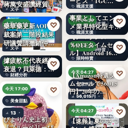
ービス「TGC…
蔣萬安盛讚經貿公
職涯支援
W TOKYO、新規
文字
益打…
事業としてエンタ
330,000
♡
今天 04:30
♡
藥華藥更新AOP仲
職涯支援
今天 18:11
メ業界特化型キャ
裁案第二階段結果
職涯支援
リア…
【アマゾン37
財經
研議聲請撤銷仲裁
％OFFタイムセー
文字
♡
今天 04:29
文字
判斷
美國7月非農就業數
限時特賣
ル】Android 16…
據疲軟不代表經濟
限時特賣
♡
今天 18:10
財經分析
衰退？貝萊德：AI
15,800円
♡
今天 04:27
【Amazon特選タイ
財經分析
正讓…
ムセールで56,015
健康科技
文字
♡
今天 17:00
円】20年の…
56,015円
美食甜點
♡
今天 04:27
13
ぴよりん史上初！
【速報】夏のさつ
美食活動
『ブルーベリーぴ