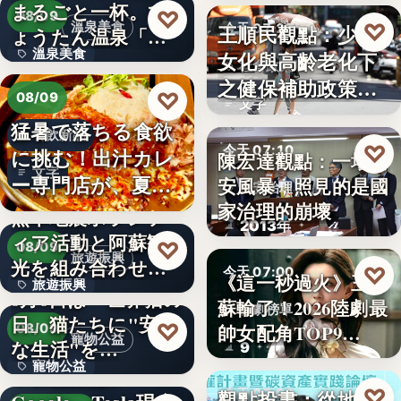
まるごと一杯。ひ
2,430
♡
08/09
♡
溫泉美食
王順民觀點：少子
今天 07:20
ょうたん温泉「飲
溫泉美食
女化與高齡老化下
泉堂」、…
社會政策
之健保補助政策的
14年
♡
08/09
文字
解構、重…
猛暑で落ちる食欲
餐飲新品
♡
今天 07:10
に挑む！出汁カレ
陳宏達觀點：一場食
文字
ー専門店が、夏限
安風暴，照見的是國
食安治理
定「無限…
家治理的崩壞
熊本地震ボランテ
2013年
ィア活動と阿蘇観
♡
08/09
旅遊振興
光を組み合わせた
♡
今天 07:00
《這一秒過火》王籽
旅遊振興
「ボラン…
8月8日は「世界猫の
蘇輸了！2026陸劇最
影劇榜單
日」猫たちに"安全
2
♡
帥女配角TOP9…
08/09
寵物公益
な生活"を…
9
寵物公益
下班國際線》
♡
觀點投書：從地方
今天 07:00