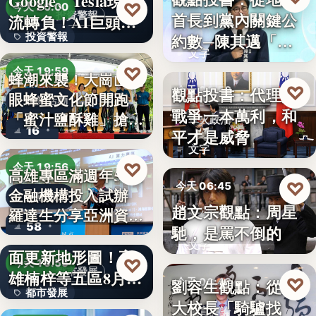
Google、Tesla現金
8%
♡
今天 20:00
首長到黨內關鍵公
投資警報
流轉負！AI巨頭…
政治分析
約數─陳其邁「被
投資警報
文字
組閣」背…
文字
♡
今天 19:59
蜂潮來襲！大崗山龍
♡
觀點投書：代理人
今天 06:50
眼蜂蜜文化節開跑
農業活動
戰爭一本萬利，和
「蜜汁鹽酥雞」搶先
軍火政治
16
平才是威脅
爆…
文字
♡
今天 19:56
高雄專區滿週年58家
♡
今天 06:45
金融機構投入試辦
金融政策
趙文宗觀點：周星
羅達生分享亞洲資
文化評論
58
馳，是罵不倒的
二十多年來首次全
產…
文字
面更新地形圖！高
♡
今天 19:55
都市發展
雄楠梓等五區8月20
♡
劉容生觀點：從清
今天 06:42
都市發展
日上…
大校長「騎驢找
教育評論