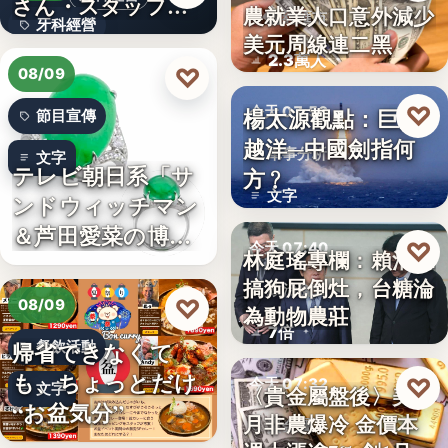
さん・スタッフ・
農就業人口意外減少
財經匯市
牙科經營
院長を豊か…
美元周線連二黑
2.3萬人
3,700万円
♡
08/09
♡
楊太源觀點：巨浪
今天 07:50
節目宣傳
越洋─中國劍指何
軍事分析
文字
テレビ朝日系「サ
方﹖
文字
ンドウィッチマン
＆芦田愛菜の博士
♡
今天 07:40
林庭瑤專欄：賴清德
ちゃん」…
搞狗屁倒灶，台糖淪
政治食安
♡
08/09
為動物農莊
7倍
帰省できなくて
餐飲活動
も、ちょっとだけ
♡
今天 07:32
文字
〈貴金屬盤後〉美7
“お盆気分”
月非農爆冷 金價本
貴金屬
日本JC、9月3日を