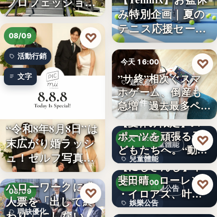
プロフェッショナ
み特別企画｜夏の
ル募集！…
テニス応援セー
♡
08/09
ル…
活動行銷
♡
今天 16:00
”サ終”相次ぐスマ
文字
遊戲產業
ホゲーム、倒産も
10件
急増 過去最多ペー
スで…
【夏休み限定】ス
“令和8年8月8日”は
ポーツを頑張る子
♡
今天 16:00
末広がり婚ラッシ
兒童體能
どもたちへ。“動け
ュ！セルフ写真館
兒童體能
る身体…
【にじさんじ】甲
「…
斐田晴、ローレン
0円
♡
今天 16:00
ハローワークに求
娛樂公告
♡
・イロアス、叶ワ
08/09
人票を「出して終
娛樂公告
ンマンラ…
因應白海豚颱風來
職缺優化
わり」にしない。