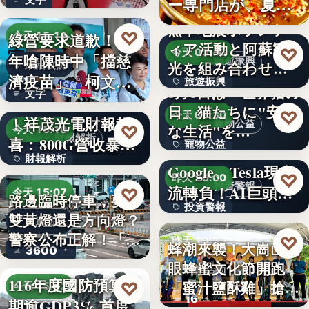
ー専門店が、夏限
就乾淨…
定「無限…
熊本地震ボランテ
♡
綠營要求道歉！當
今天 15:11
ィア活動と阿蘇観
♡
今天 03:48
年嗆陳時中「擋慈
旅遊振興
光を組み合わせた
政治攻防
濟疫苗」 柯文哲
旅遊振興
「ボラン…
8月8日は「世界猫の
文字
再大罵：…
AI光通訊需求爆發
日」猫たちに"安全
2
♡
今天 03:30
！祥茂光電財報報
寵物公益
な生活"を…
♡
今天 15:10
財報解析
喜：800G營收暴增
寵物公益
下班國際線》
財報解析
逾…
Google、Tesla現金
8%
♡
昨天 20:00
投資警報
文字
流轉負！AI巨頭…
♡
今天 15:07
路邊臨時停車，要打
投資警報
雙黃燈還是方向燈？
交通法規
警察公布正解！「違
文字
♡
昨天 19:59
蜂潮來襲！大崗山龍
3600
規…
眼蜂蜜文化節開跑
農業活動
116年度國防預算預
「蜜汁鹽酥雞」搶先
♡
今天 15:02
16
期逾GDP3% 首度
爆…