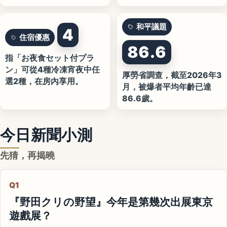
和平議題
4
住宿優惠
86.6
指「お夜食セット付プラ
ン」可從4種冷凍宵夜中任
厚勞省調查，截至2026年3
選2種，在房內享用。
月，被爆者平均年齡已達
86.6歲。
今日新聞小測
先猜，再揭曉
Q1
『野田クリの野望』今年是第幾次出展東京
遊戲展？