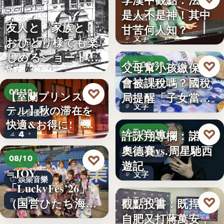
是人不是神！其中
法官過勞
友人と、家族と、
甘苦何人知？
文字
おひとり様でも楽
しめるショート・
♡
父母幫小孩繳保費
今天 07:30
コンサー…
會被課稅嗎？國稅
稅務理財
♡
08/10
【室蘭プリンスホ
局提醒「子女當要
文字
テル】秋の滞在を
保人」恐…
住宿優惠
快適&お得に!「じ
♡
許詠翔專欄：諾蘭
今天 07:10
4
ゃらん…
奧德賽vs.周星馳西
影評觀點
♡
08/10
遊記
≒JOY
文字
娛樂音樂
「LuckyFes’26」
♡
（国営ひたち海浜
觀點投書：既捍衛
文字
今天 07:00
公園…
自肥又打蔣萬安，
政治評論