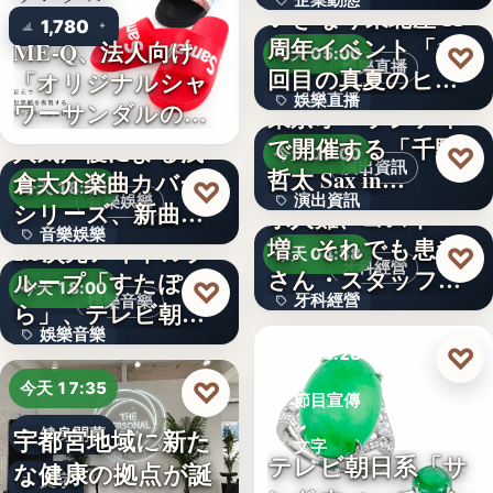
企業動態
いぎなり東北産 11
1,780
周年イベント「11
ME-Q、法人向け
文字
♡
今天 05:00
娛樂直播
回目の真夏のヒロ
「オリジナルシャ
娛樂直播
イ…
ワーサンダルの
東京オペラシティ
OEM制…
で開催する「千野
人気声優による浅
11
♡
今天 05:00
演出資訊
哲太 Sax in…
倉大介楽曲カバー
♡
今天 18:00
演出資訊
音樂娛樂
シリーズ、新曲が
求人難、コスト
音樂娛樂
配信チャ…
増。それでも患者
2.5次元アイドルグ
3
♡
今天 04:38
牙科經營
さん・スタッフ・
ループ「すたぽ
1位
♡
今天 18:00
牙科經營
娛樂音樂
院長を豊か…
ら」、テレビ朝日
娛樂音樂
系全国…
3,700万円
♡
今天 04:28
4
♡
今天 17:35
節目宣傳
宇都宮地域に新た
健身開幕
文字
テレビ朝日系「サ
な健康の拠点が誕
文字