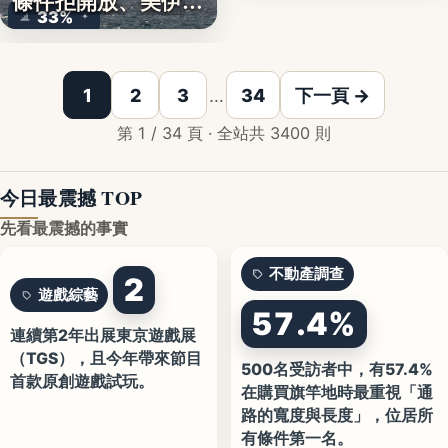
條件拒開放、美伊談
33%
判…
1
2
3
…
34
下一頁 →
第 1 / 34 頁 · 全站共 3400 則
今日最震撼 TOP
先看最震撼的事實
不動產調查
2
遊戲綜藝
57.4%
連續第2年出展東京遊戲展
（TGS），且今年帶來節目
500名受訪者中，有57.4%
首款原創遊戲試玩。
在購買旗竿地時最重視「通
路的寬度與長度」，位居所
有條件第一名。