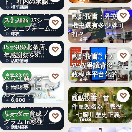
ト、社内の承認を
？
和平議題
経て始動
【宇都宮ブレック
♡
觀點投書：外交危
今天 06:30
ス】2026-27シーズ
86.6
♡
今天 23:54
機中還有多少牌可
球衣
ン ユニフォーム…
國際政治
打？
球衣
【愛媛・松山】SPA
文字
P・SPO北条店、2周
35%
♡
今天 23:03
活動情報
年感謝祭を8…
♡
觀點投書：EZ
今天 06:25
活動情報
WAY爭議背後─行
法治治理
政程序平台化的法
9
♡
今天 23:00
ハワイ発パワース
文字
治缺口
トーン専門店「マ
飾品新品
ルラニハワイ」よ
♡
今天 06:20
觀點投書：當「事
6,600
り、海を…
次世代グローカル
件」改名為「戰役」
歷史正義
リーダー育成プロ
─七腳川歷史正義不
♡
今天 23:00
活動招募
1908
グラム in杉並 募
能停…
活動招募
集中…
【海外向け】EC