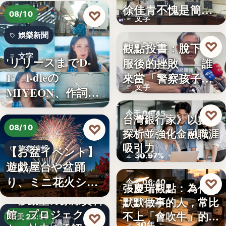
徐佳青不愧是簡舒
♡
08/10
文字
培的師父
娛樂新聞
♡
觀點投書：脫下制
今天 06:50
文字
'リリースまでD-
服後的挫敗——誰
警察家庭
1' i-dleの
來當「警察孩子」
文字
MIYEON、作詞
的保母？
に…
♡
今天 06:45
台灣銀行家》以數字
♡
08/10
探析並強化金融職涯
金融職涯
吸引力
【お盆イベント】
旅遊情報
30.97%
遊戯屋台や盆踊
文字
り、ミニ花火ショ
♡
今天 06:40
張慶瑞觀點：為什麼
ーなど～夏…
「移動型の原爆資料
默默做事的人，常比
職場觀察
館」プロジェク
不上「會吹牛」的人
♡
今天 23:59
和平議題
30年