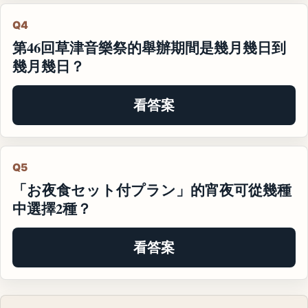
Q4
第46回草津音樂祭的舉辦期間是幾月幾日到
幾月幾日？
看答案
Q5
「お夜食セット付プラン」的宵夜可從幾種
中選擇2種？
看答案