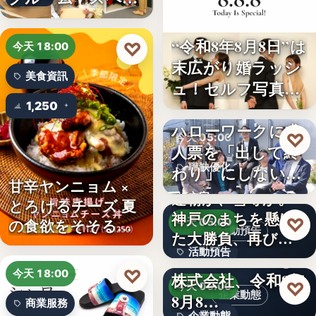
ボ東武宇…
“令和8年8月8日”は
♡
今天 18:00
末広がり婚ラッシ
美食資訊
ュ！セルフ写真館
「…
1,250
ハローワークに求
♡
今天 05:00
人票を「出して終
職缺優化
わり」にしない。
甘辛ヤンニョム ×
求人票・…
連覇か、雪辱か。
文字
とろけるチーズ 夏
神戸のまちを懸け
♡
の食欲をそそる
今天 05:00
活動預告
た大勝負、再び！
“旨…
活動預告
…
Internnect Group
♡
今天 18:00
株式会社、令和8年
300人
♡
今天 05:00
企業動態
8月8…
商業服務