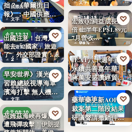
文字
拙？《華爾街日
國際經貿
報》：中國供應沒
♡
昨天 18:12
文字
宏致Q2純益成長近1
斷鏈，反而…
倍 上半年EPS1.89元
個股財報
♡
今天 12:21
7月營收…
出國注意！台灣人不
98%
能去「2國家」旅遊
旅遊警示
了，外交部證實：拒
♡
IEAT八十週年首辦
昨天 18:12
2
絕…
永續共善嘉年華
永續共善
早安世界》漢光演
♡
今天 08:37
蔣萬安盛讚經貿公
習賴總統視導海軍
文字
益打…
軍事國防
濱海打擊 無人機秀
♡
藥華藥更新AOP仲
昨天 18:11
攻擊力
文字
裁案第二階段結果
財經
♡
今天 08:10
荷姆茲海峽再爆油輪
研議聲請撤銷仲裁
遭飛彈攻擊！伊朗提
文字
判斷
地緣政治