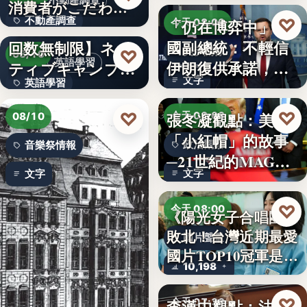
不動產調查
消費者がこだわる
不動產調查
♡
「仍在博弈中」 美
絶対条…
【英会話レッスン
今天 08:00
國副總統：不輕信
回数無制限】ネイ
57.4%
美伊關係
♡
08/10
英語學習
伊朗復供承諾，外
ティブキャンプ、
文字
英語學習
交、經…
レッスン…
文字
♡
♡
張冬凝觀點：美國
今天 08:00
08/10
「小紅帽」的故事
政治觀察
音樂祭情報
─21世紀的MAGA
文字
文字
有沒…
♡
今天 08:00
《陽光女子合唱團》
敗北！台灣近期最愛
國片聲量
國片TOP10冠軍是…
10,198
♡
李漢中觀點：法官
今天 07:30