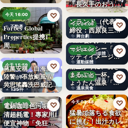
「…
「長久手のおう
文字
ち」が愛知…
株式会社青山メイ
♡
今天 16:00
ンランド（代表取
♡
今天 04:00
Forbes Global
不動產
舞台劇
締役：西原良三）
Properties提携1
舞台劇
特別協賛…
文字
MLB公式フォトエ
周…
ージェンシー「ゲ
文字
♡
今天 04:00
運動媒體
ッティイメージ
運動媒體
ズ」五十…
♡
湯上がりに、桃を
今天 15:59
蔣萬安稱「白海豚沒
まるごと一杯。ひ
2,430
陸警」不放颱風假
♡
今天 03:50
政治爭議
溫泉美食
ょうたん温泉「飲
吳思瑤轟洗巴威記憶
溫泉美食
135件
泉堂」、…
：…
14年
♡
今天 03:48
♡
電鍋咖啡色污垢不
今天 15:30
猛暑で落ちる食欲
清超耗電！專家用1
餐飲新品
省電清潔
に挑む！出汁カレ
便宜神物「免狂刷
文字
文字