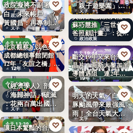
♡
政院擬將不副署藍
今天 14:14
「親子遊樂園」
文字
白「未來帳戶」？
開幕首日…
父親節送政策大禮！
政治
黃國昌：再專制也
蘇巧慧推「三世代爸
♡
昨天 19:49
文字
不該拿孩…
政治政策
爸照顧計畫」：從準
政治政策
爸…
♡
今天 14:00
北京觀察》以色列駐
50%
♡
昨天 19:44
成都總領事館閉館！
斷交19年又來台灣找
國際外交
12年「友誼之橋」
晶片！哥斯大黎加半
半導體
12年
為…
導體遇阻 連2年
19年
參…
♡
《經濟學人》剖析
今天 13:57
「海歸神話」破滅
♡
明天的天氣／白海
昨天 19:38
海歸就業
：花兩百萬出國留
豚颱風帶來最強風
颱風動態
文字
學，回國…
雨！全台天氣大轉
文字
變「豪雨…
♡
今天 13:39
讓日本驚豔的台灣甘