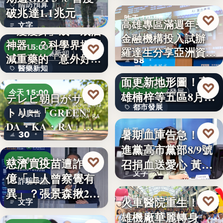
國防預算
破兆達1.1兆元
♡
昨天 19:56
高雄專區滿週年58家
文字
「瘦瘦針」成「戒酒
金融機構投入試辦
金融政策
神器」？科學界揭開
♡
今天 15:00
羅達生分享亞洲資
醫藥新知
減重藥的「意外好
58
二十多年來首次全
產…
醫藥新知
處」…
面更新地形圖！高
♡
昨天 19:55
24
♡
都市發展
今天 15:00
雄楠梓等五區8月20
テレビ朝日がサン
都市發展
日上…
トリー「GREEN
AI廣告
DA・KA・RA」
文字
♡
暑期血庫告急！民
昨天 19:53
30
と…
進黨高市黨部8/9號
公益活動
♡
慈濟買疫苗遭詐10
今天 14:26
召捐血送愛心 黃
文字
億「上人曾察覺有
捷、…
詐騙爭議
異」？張景森揪2疑
♡
火車醫院重生！高
昨天 19:51
文字
點轟…
雄機廠華麗轉身
親子旅遊