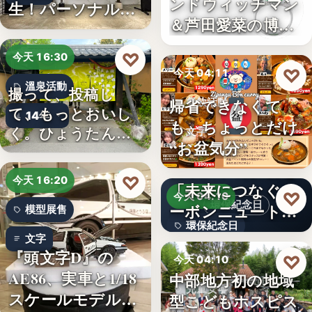
ンドウィッチマン
生！パーソナルジ
＆芦田愛菜の博士
ム「…
ちゃん」…
♡
今天 16:30
♡
今天 04:11
溫泉活動
撮って、投稿し
帰省できなくて
餐飲活動
て、もっとおいし
14年
も、ちょっとだけ
く。ひょうたん温
文字
“お盆気分”
泉、お盆の…
日本JC、9月3日を
♡
今天 16:20
「未来につなぐカ
♡
今天 04:10
環保紀念日
ーボンニュートラ
模型展售
環保紀念日
ルの…
文字
『頭文字D』の
文字
♡
今天 04:10
AE86、実車と1/18
中部地方初の地域
兒童安寧
スケールモデルが
型こどもホスピス