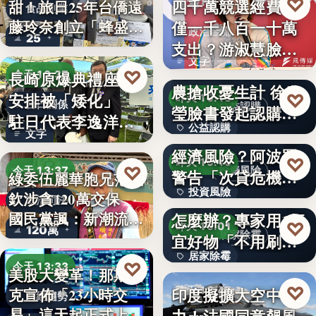
♡
四千萬競選經費，
昨天 19:17
甜！旅日25年台僑遠
食品創業
藤玲奈創立「蜂盛
僅一千八百一十萬
政治金流
25
貴…
支出？游淑慧臉書
文字
追問鄭：…
颱風來襲 五峰鄉果
♡
長崎原爆典禮座位
今天 13:37
農搶收憂生計 徐欣
安排被「矮化」
♡
昨天 19:15
台日關係
公益認購
瑩臉書發起認購水
駐日代表李逸洋缺
公益認購
梨行…
AI投資恐成下一個
文字
席抗議：…
經濟風險？阿波羅
文字
♡
昨天 19:10
♡
今天 13:37
投資風險
警告「次貸危機
綠委伍麗華胞兄范織
投資風險
式」逆轉…
牆壁反覆潮濕發霉
欽涉貪120萬交保
政治司法
國民黨諷：新潮流
怎麼辦？專家用1便
文字
♡
昨天 19:01
120萬
下…
居家除霉
宜好物「不用刷清
居家除霉
除陳年…
♡
今天 13:33
美股大變革！那斯達
文字
♡
印度擬擴大空中戰
昨天 18:45
克宣佈「23小時交
財經趨勢
易」這天起正式上