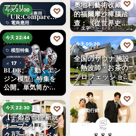
♡
奧地利藝術收藏家
今天 06:00
アプリ
5
♡
今天 23:00
的福爾摩沙樟腦踏
電商應用
「UR:Compare
樟腦史
查：《從世界史看
電商應用
＆…
文字
德意志帝…
文字
♡
今天 22:44
♡
今天 05:20
模型特集
全国のサウナ施設
活動招募
17
・熱波師・お茶の
BLDB、「動くエン
文字
プロフェッショナ
ジン模型」特集を
ル募集！…
公開。単気筒から
V8…
♡
今天 05:00
♡
今天 22:30
活動行銷
【宇都宮市に新規
新店開幕
文字
オープン】トラン
クルーム「スペラ
文字