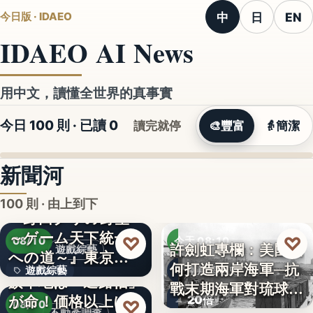
中
日
EN
今日版 · IDAEO
IDAEO AI News
用中文，讀懂全世界的真事實
今日 100 則 · 已讀
0
讀完就停
🎨
豐富
👵
簡潔
新聞河
100 則 · 由上到下
『野田クリの野望
～ゲーム天下統一
♡
♡
08/10
今天 08:10
許劍虹專欄：美國如
遊戲綜藝
への道～』東京ゲ
何打造兩岸海軍─抗
遊戲綜藝
兩岸海軍史
ームショ…
旗竿地は「通路幅」
戰末期海軍對琉球的
が命！価格以上に
2
20倍
♡
覬…
08/10