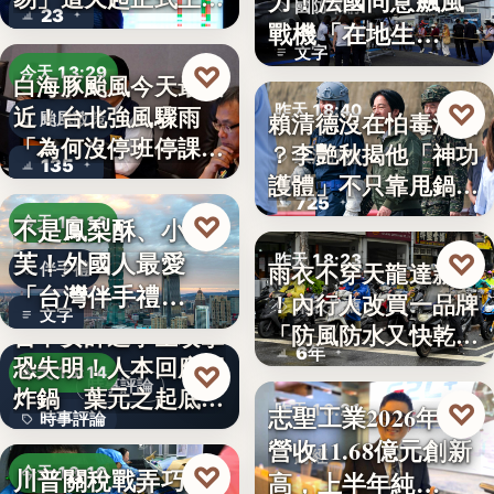
力！法國同意飆風
國防軍購
23
路，…
戰機「在地生
文字
產」，機隊規…
♡
今天 13:29
白海豚颱風今天最接
♡
昨天 18:40
近！台北強風驟雨
賴清德沒在怕毒油案
颱風政策
「為何沒停班停課」
？李艷秋揭他「神功
政治評論
135
？蔣…
護體」不只靠甩鍋盧
725
秀…
♡
不是鳳梨酥、小泡
今天 13:16
芙！外國人最愛
♡
昨天 18:23
雨衣不穿天龍達新牌
伴手禮
「台灣伴手禮
！內行人改買一品牌
雨衣推薦
文字
TOP5」冠軍…
「防風防水又快乾、
台中女師遭學生攻擊
6年
穿…
恐失明！人本回應網
♡
今天 13:14
時事評論
炸鍋 葉元之起底
♡
志聖工業2026年7月
昨天 18:21
時事評論
「…
營收11.68億元創新
財經
18萬
♡
川普關稅戰弄巧成
今天 13:10
高，上半年純…