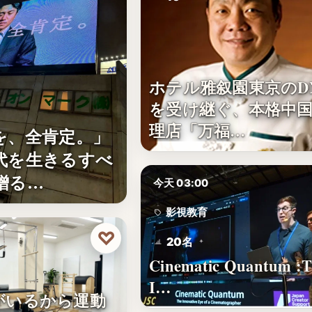
ホテル雅叙園東京のD
を受け継ぐ、本格中
理店「万福…
を、全肯定。」
代を生きるすべ
贈る…
今天 03:00
影視教育
♡
20名
Cinematic Quantum :
I…
がいるから運動