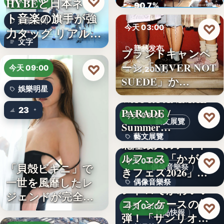
♡
HYBEと日本ネッ
今天 09:00
ロード…
90.7%
ト音楽の旗手が強
娛樂新聞
♡
今天 03:00
力タッグ リアル×
文字
バー…
新品发布
ブランドキャンペ
ーン「NEVER NOT
♡
今天 09:00
13,200円
SUEDE」か…
娛樂明星
WACCA ANIMAL
23
PARADE /
♡
今天 03:00
藝文展覽
Summer…
藝文展覽
北陸最大のアイド
ルフェス「かがや
3名
♡
今天 03:00
「貝殻ビキニ」で
偶像音樂祭
きフェス2026」第5
一世を風靡したレ
偶像音樂祭
弾…
レトロでかわいい
ジェンドが完全復
コインケースの第2
47
♡
今天 03:00
活武田久…
新品快報
弾！「サンリオキ