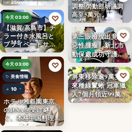
25000
調整 勞動部研議調
勞動政策
高至5萬元
♡
今天 03:00
7年
【滋賀/高島市】チ
旅宿開幕
♡
ラー付き水風呂と
第三眼瞼脫出竟藏
昨天 21:26
14名
プライベートサウ
惡性腫瘤 新北市
寵物醫療
ナを楽…
動保處成功守護校
文字
園犬
♡
今天 03:00
♡
屏東移除逾9萬隻外
昨天 21:16
美食情報
來種綠鬣蜥 冠軍獵
生態防治
10
人7個月領近99萬
文字
ホテル雅叙園東京
獎…
のDNAを受け継
ぐ、本格中国料理店
「万福…