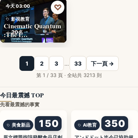
♡
今天 03:00
影視教育
Cinematic Quantum
20名
:The I…
1
2
3
…
33
下一頁 →
第 1 / 33 頁 · 全站共 3213 則
今日最震撼 TOP
先看最震撼的事實
150
350
美食新品
AI教育
原文標題指該發酵食品店創
アンドドット迄今已協助超