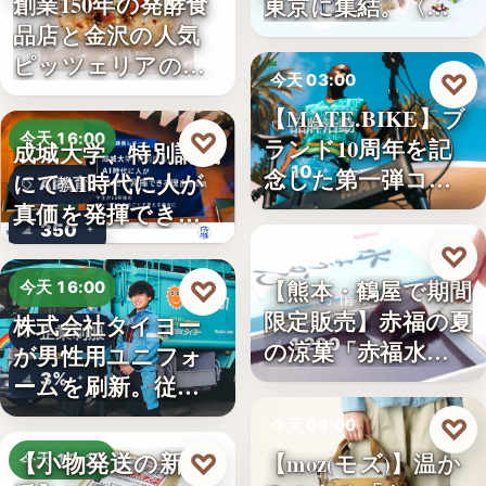
創業150年の発酵食
東京に集結。〈…
品店と金沢の人気
ピッツェリアのコ
♡
今天 03:00
ラボ…
【MATE.BIKE】ブ
品牌活動
♡
今天 16:00
ランド10周年を記
成城大学、特別講義
10
念した第一弾コ…
にてAI時代に人が
AI教育
真価を発揮できる
350
理由…
♡
今天 03:00
【熊本・鶴屋で期間
♡
今天 16:00
和菓子情報
限定販売】赤福の夏
株式会社タイヨー
企業制服
1,200
の涼菓「赤福水よ
が男性用ユニフォ
うか…
3%
ームを刷新。従来
の男女兼…
♡
今天 03:00
【小物発送の新定
【moz(モズ)】温か
♡
今天 15:10
新品情報