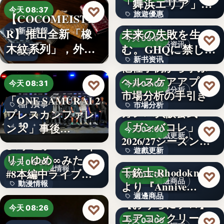
「舞浜エリア」ホ
3,000円
♡
今天 08:37
旅遊優惠
【COCOMEISTE
テルも…
かつての成功が、
R】推出全新「橡
未来の失敗を生
新品情報
文字
♡
今天 03:00
新书资讯
木紋系列」，外層
む。GHQに禁じら
文字
新书资讯
採…
れた「禁…
他社事例から学ぶ
ヘルスケアアプリ
文字
♡
♡
今天 08:31
今天 03:00
市場分析
市場分析の手引き
「ONE SAMURAI 2
格鬥賽事
市場分析
ガンバ大阪公式
プレスカンファレ
「ガンバコレ」
10
500
ンス」事後…
♡
今天 03:00
遊戲更新
2026/27シーズン開
TVアニメ「バンド
遊戲更新
幕！…
リ！ ゆめ∞みた」
♡
今天 08:30
動漫情報
千銃士:Rhodoknight
#8本編中ライブ映
150
♡
今天 03:00
週邊商品
動漫情報
より『Annive…
像…
週邊商品
【おうちにプロ】
19,800円
♡
今天 08:26
エアコンクリーニ
880円
♡
今天 03:00