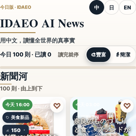
中
日
EN
今日版 · IDAEO
IDAEO AI News
用中文，讀懂全世界的真事實
今日 100 則 · 已讀
0
讀完就停
🎨
豐富
👵
簡潔
新聞河
100 則 · 由上到下
♡
♡
今天 16:00
今天 03:00
美食新品
活動情報
奈良のものづくり
と食、9ブランドが
150
9