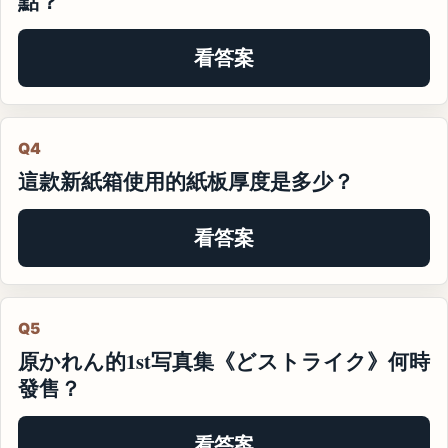
點？
看答案
Q4
這款新紙箱使用的紙板厚度是多少？
看答案
Q5
原かれん的1st写真集《どストライク》何時
發售？
看答案