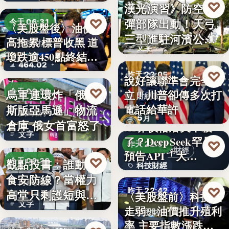
♡
漢光演習》防空飛
昨天 23:13
彈部隊出動！天弓
♡
今天 06:31
〈美股盤後〉油價走
軍事演習
三型進駐河濱公
高拖累 標普收黑 道
美股財經
文字
園 實地探…
瓊跌逾450點終結…
464.02
♡
昨天 23:05
說好讓聯準會完全獨
♡
烏軍連環炸「俄羅
今天 06:30
立！川普卻傳多次打
財經政治
電話給華許
斯版亞馬遜」物流
俄烏戰爭
5月
倉庫 俄女首富怒了
AI界價格屠夫不殺
文字
了？DeepSeek罕見
♡
昨天 22:51
科技財經
預告API「大…
♡
觀點投書：誰動了
今天 06:30
科技財經
食安防線？當權力
時事評論
0.02
♡
昨天 22:42
高堂只剩護短與卸
〈美股盤前〉科技股
文字
責
走弱、油價推升殖利
美股財經
率 主要指數漲跌互