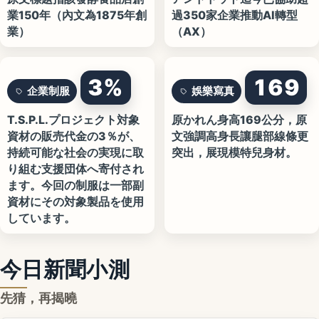
業150年（內文為1875年創
過350家企業推動AI轉型
業）
（AX）
3%
169
企業制服
娛樂寫真
T.S.P.L.プロジェクト対象
原かれん身高169公分，原
資材の販売代金の3％が、
文強調高身長讓腿部線條更
持続可能な社会の実現に取
突出，展現模特兒身材。
り組む支援団体へ寄付され
ます。今回の制服は一部副
資材にその対象製品を使用
しています。
今日新聞小測
先猜，再揭曉