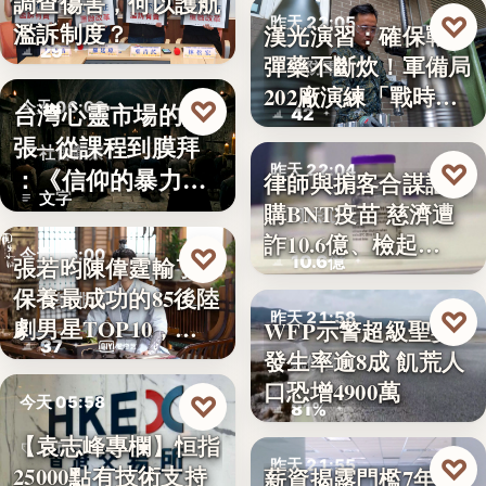
調查傷害，何以護航
教育政策
♡
昨天 22:05
濫訴制度？
漢光演習：確保戰時
29
彈藥不斷炊！軍備局
國防軍事
202廠演練「戰時
♡
台灣心靈市場的擴
今天 06:00
42
產…
張─從課程到膜拜
社會觀察
♡
昨天 22:04
：《信仰的暴力》
律師與掮客合謀誆可
文字
選摘（3…
購BNT疫苗 慈濟遭
司法犯罪
詐10.6億、檢起…
♡
今天 06:00
10.6億
張若昀陳偉霆輸了！
保養最成功的85後陸
娛樂排行
♡
昨天 21:58
劇男星TOP10，…
WFP示警超級聖嬰
37
發生率逾8成 飢荒人
氣候警報
口恐增4900萬
♡
今天 05:58
81%
【袁志峰專欄】恒指
股市分析
♡
昨天 21:55
25000點有技術支持
薪資揭露門檻7年未