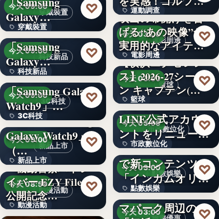
を実感！ゴルフを
「Samsung
文字
♡
今天 09:00
運動調查
始め…
穿戴裝置
Galaxy…
映画の幕開けを告
穿戴裝置
＜ソフトバンク＞
げる“あの映像”が
34%
♡
今天 03:00
電影周邊
実用的なアイテム
「Samsung
文字
♡
今天 09:00
電影周邊
に！「…
科技新品
Galaxy…
【横浜エクセレン
科技新品
＜ドコモ＞
ス】2026-27シーズ
75
♡
今天 03:00
籃球
ン キャプテン(…
「Samsung Galaxy
文字
♡
今天 09:00
籃球
千葉県茂原市が
3C科技
Watch9」…
LINE公式アカウ
3C科技
＜au＞「Samsung
3
♡
今天 03:00
市政數位化
ントをリニューア
Galaxy Watch9」
文字
♡
今天 09:00
市政數位化
ル！プレ…
ポイントインカム
新品上市
（…
で新コンテンツ
新品上市
文字
『機動警察パトレ
♡
今天 03:00
點數娛樂
「インカムオリ
イバー EZY File 2』
文字
♡
今天 08:59
點數娛樂
パ」開始
Peachで行くテー
動漫活動
公開記念…
マパーク周辺の
動漫活動
文字
♡
今天 03:00
旅遊優惠