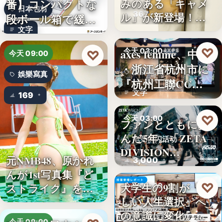
番】コンパクトな
みのある「キャメ
日本包材
367
ル」が新登場！毎
段ボール箱で緩衝
日…
文字
材の節約…
♡
axes femme、中国
今天 03:00
♡
今天 09:00
・浙江省杭州市に
品牌開店
娛樂寫真
『杭州工聯CC…
文字
169
♡
今天 03:00
ファンとともに歩
んだ5年。「ZETA
电竞快闪活动
DIVISION…
元NMB48、原かれ
3,000
んが1st写真集『ど
♡
大学生の9割が「正
ストライク』を…
今天 03:00
しい人生選択」へ
金融教育
の意識に変化。ブ