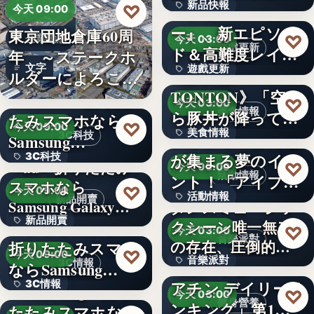
新品快報
♡
ャラク…
『ソウルワーカ
今天 09:00
ー』、新エピソー
東京団地倉庫60周
400
♡
企業動態
今天 03:00
遊戲更新
ド＆高難度レイド
年 ～ステークホ
文字
遊戲更新
を実装！新…
《豚丼屋
ルダーによろこば
TONTON》「空か
れる…
＜OPEN＞折りた
文字
♡
今天 03:00
美食情報
ら豚丼が降ってき
たみスマホなら
♡
今天 09:00
美食情報
た」が現実に…
アイプリのみんな
3C科技
Samsung…
が集まる夢のイベ
3C科技
文字
＜au＞折りたたみ
♡
今天 03:00
活動情報
ント！「アイプリ
スマホなら
文字
♡
今天 09:00
活動情報
ワールド…
新品開賣
Samsung Galaxy…
ダンスミュージッ
新品開賣
＜ソフトバンク＞
クシーン唯一無二
文字
♡
今天 03:00
音樂派對
の存在、圧倒的な
折りたたみスマホ
4.1
♡
今天 09:00
音樂派對
カリスマ…
【楽天市場「クレ
3C情報
ならSamsung…
アチン デイリーラ
3C情報
＜Samsung＞折り
5
♡
今天 03:00
健身營養
ンキング」第1位
たたみスマホなら
文字