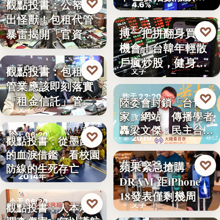
♡
觀點投書：公帑養
今天 06:30
4.6%
見
出怪獸！包租代管
時事評論
♡
搏一把拼翻身買房
昨天 22:35
暴雷揭開「官資共
文字
機會！台韓年輕散
生」的制…
投資理財
戶瘋炒股，健身網
♡
觀點投書：包租代
今天 06:25
文字
紅開槓桿…
管業應該即刻落實
租賃政策
♡
昨天 22:20
「租金信託」管理
陸委會封鎖「台青e
文字
制度！才…
家」網站 傳播學者
政治法律
轟梁文傑：民主台灣
♡
今天 06:20
2019
觀點投書：從墨西哥
的…
的血淚借鑑，看校園
教育社會
♡
蘋果緊急搶購
昨天 22:20
防線的生死存亡
2014年
DRAM 距iPhone
供應鏈
18發表僅剩幾周
♡
今天 06:20
文字
觀點投書：人本承認