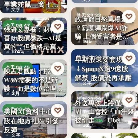
透露8月…
事業蛇鼠一窩！人
文字
民何堪？
♡
昨天 23:33
政論節目怒罵楊金龍
♡
今天 06:47
？阮慕驊踢爆AI詐
張瀞文專欄：財報報
詐騙警示
騙 上個受害者是
喜，股價暴跌─AI是
財經趨勢
165
「這…
真的，但價格是真
174%
的…
♡
早期股東要套現了
昨天 23:30
！SpaceX逾9億股
♡
今天 06:45
陳孟君觀點：EZ
財經股市
解禁 股價恐再承壓
WAY需要的不是辯
數位治理
文字
護，而是數位治理的
3月
升…
♡
昨天 23:29
外送專法上路僅2
♡
美國AI資料中心建
今天 06:40
周 工會控「血汗錢
勞資爭議
設在地方社區引發
被偷走」 Uber…
社會反彈
32
反彈
文字