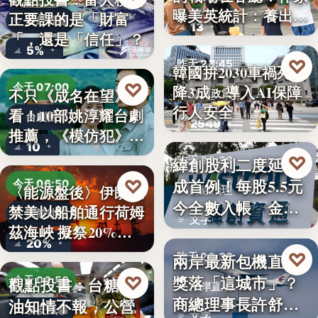
曝美英統計：養出高
正要課的是「財富
財經評論
13
學…
「，還是「信任」？
5%
♡
昨天 23:45
韓國拚2030車禍死亡
♡
今天 07:00
降3成 導入AI保障
不只《成名在望》好
交通政策
行人安全
看！10部姚淳耀台劇
台劇推薦
2549
推薦，《模仿犯》
10
變…
♡
緯創股利二度延發
昨天 23:38
成首例！每股5.5元
♡
今天 06:50
〈能源盤後〉伊朗擬
財經治理
今全數入帳 金管
禁美以船舶通行荷姆
國際能源
文字
會曝…
茲海峽 擬祭20%
20%
貨…
♡
兩岸最新包機直航
昨天 23:38
獎落「這城市」？
♡
觀點投書：台糖毒
今天 06:50
兩岸直航
商總理事長許舒博
油知情不報，公營
食安風暴
文字