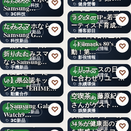
♡
今天 09:00
健身營養
獲得(…
3C科技
Samsung…
アミューズのキャ
3C科技
＜ドコモ＞折りた
ラクターIP×若手ア
文字
♡
今天 03:00
播客節目
ーティスト育成コ
たみスマホなら
文字
♡
今天 09:00
播客節目
ンテ…
科技新品
Samsung G…
【80年代名作上映
科技新品
「Filmarks 80’s」始
36年
＜楽天モバイル＞
♡
今天 03:00
影視情報
動！第…
折りたたみスマホ
文字
♡
今天 09:00
影視情報
エコスタイル、
手機新品
ならSamsung…
「リユースの日」
手機新品
40
【愛媛を喰べた
♡
今天 03:00
永續環保
に合わせリユース
い】県公認キッチ
4.1
♡
今天 09:00
永續環保
文化の普及…
interfm『Runeの星
動畫合作
ンカー『EHIMEみ
空喫茶』藤原紀香
動畫合作
きゃん…
＜OPEN＞
文字
♡
今天 03:00
娛樂廣播
さんがゲスト…
「Samsung Galaxy
108
♡
今天 09:00
娛樂廣播
3C新品
Watch9…
女性ゴルファーの
3C新品
＜Samsung＞
34％が健康面の充実
文字
♡
今天 03:00
運動調查