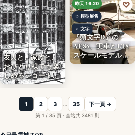
♡
昨天 16:20
模型展售
文字
『頭文字D』の
AE86、実車と1/18
スケールモデルが
友人と、家族と、
「…
おひとり様でも楽
しめるショート・
コンサー…
1
2
3
…
35
下一頁 →
第 1 / 35 頁 · 全站共 3481 則
今日最震撼 TOP