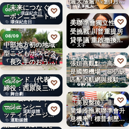
週大漲逾7%創1月
「未来につなぐカ
2.3萬人
來…
♡
08/09
環保紀念日
ーボンニュートラ
♡
美聯準會獨立性再
今天 07:30
環保紀念日
ルの…
受挑戰 川普重提房
財經政治
文字
♡
08/09
貸爭議 重啟撤換庫
中部地方初の地域
文字
克程…
兒童安寧
型こどもホスピス
♡
「長久手のおう
今天 07:30
文字
張姮燕觀點：高雄已
ち」が愛知…
株式会社青山メイ
是國際機場，卻仍缺
航空政策
ンランド（代表取
匹配的航網與接駁
♡
08/09
697萬
舞台劇
締役：西原良三）
舞台劇
特別協賛…
MLB公式フォトエ
♡
今天 07:23
〈美股盤後〉非農就
ージェンシー「ゲ
文字
♡
08/09
業爆冷拖累聯準會升
美股財經
運動媒體
ッティイメージ
息機率！標普創歷史
運動媒體
ズ」五十…
湯上がりに、桃を
2.3萬
新…