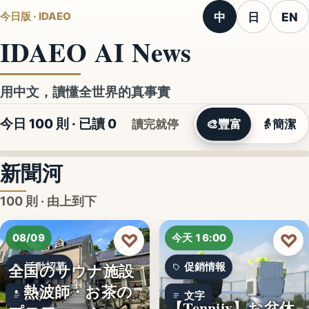
中
日
EN
今日版 · IDAEO
IDAEO AI News
用中文，讀懂全世界的真事實
今日 100 則 · 已讀
0
讀完就停
🎨
豐富
👵
簡潔
新聞河
100 則 · 由上到下
♡
♡
08/09
今天 16:00
全国のサウナ施設
活動招募
促銷情報
・熱波師・お茶の
文字
文字
【Tenniix】お盆休