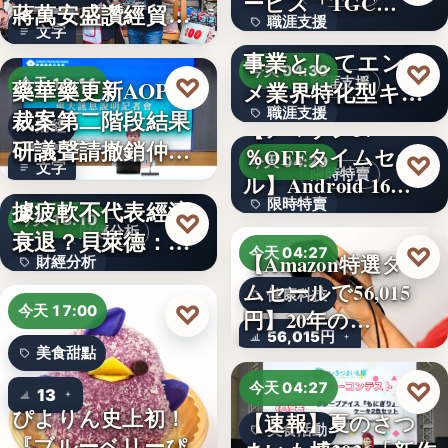
ービス「TGC…
蔣萬安盛讚經貿公
職涯支援
W TOKYO、新規
文字
益打…
事業としてエンタ
330,000
♡
今天 04:30
♡
藥華藥更新AOP仲
職涯支援
今天 18:11
メ業界特化型キャ
裁案第二階段結果
職涯支援
リア…
【アマゾン37
財經
研議聲請撤銷仲裁
％OFFタイムセー
文字
♡
今天 04:29
文字
判斷
美國7月非農就業數
限時特賣
ル】Android 16…
據疲軟不代表經濟
限時特賣
♡
今天 18:10
財經分析
衰退？貝萊德：AI
15,800円
♡
今天 04:27
【Amazon特選タイ
財經分析
正讓…
ムセールで56,015
健康科技
文字
♡
今天 17:00
円】20年の…
56,015円
美食甜點
♡
今天 04:27
13
ぴよりん史上初！
【速報】夏のさつ
美食活動
『ブルーベリーぴ