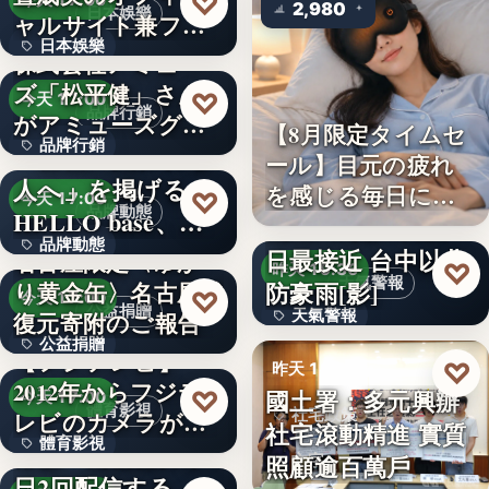
♡
今天 17:00
2,980
日本娛樂
ャルサイト兼フ
日本娛樂
ァ…
株式会社アミュー
ズ「松平健」さん
730円
♡
今天 17:00
品牌行銷
がアミューズグル
【8月限定タイムセ
品牌行銷
ープ ス…
「社長に買われる
ール】目元の疲れ
人へ」を掲げる
を感じる毎日に。3
1,200億円
♡
今天 17:00
品牌動態
HELLO base、創
段階…
颱風白海豚8日及9
品牌動態
業…
日最接近 台中以北
名古屋限定〈ゆか
♡
昨天 19:36
天氣警報
防豪雨[影]
り黄金缶〉名古屋城
文字
♡
今天 17:00
公益捐贈
天氣警報
復元寄附のご報告
公益捐贈
【フジテレビ】
文字
♡
昨天 19:26
2012年からフジテ
4,550,085
國土署：多元興辦
♡
今天 17:00
體育影視
社宅政策
レビのカメラが追
社宅滾動精進 實質
體育影視
い続け…
俳優・高橋健介が1
照顧逾百萬戶
文字
日2回配信する