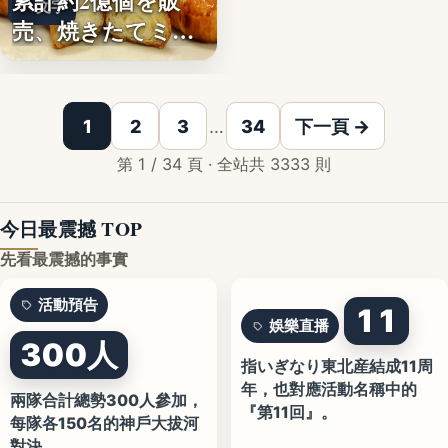
累計約2億個を販
文字
売、焼きたてミニ
クロワッ…
1
2
3
…
34
下一頁 →
第 1 / 34 頁 · 全站共 3333 則
今日最震撼 TOP
先看最震撼的事實
活動預告
11
娛樂直播
300人
指いぎなり東北産結成11周
年，也對應活動名稱中的
兩隊合計總勢300人參加，
『第11回』。
每隊各150名的神戶大拔河
對決。