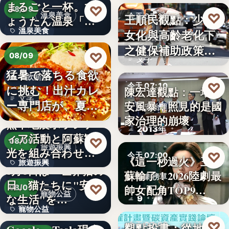
まるごと一杯。ひ
2,430
♡
08/09
♡
溫泉美食
王順民觀點：少子
今天 07:20
ょうたん温泉「飲
溫泉美食
女化與高齡老化下
泉堂」、…
社會政策
之健保補助政策的
14年
♡
08/09
文字
解構、重…
猛暑で落ちる食欲
餐飲新品
♡
今天 07:10
に挑む！出汁カレ
陳宏達觀點：一場食
文字
ー専門店が、夏限
安風暴，照見的是國
食安治理
定「無限…
家治理的崩壞
熊本地震ボランテ
2013年
ィア活動と阿蘇観
♡
08/09
旅遊振興
光を組み合わせた
♡
今天 07:00
《這一秒過火》王籽
旅遊振興
「ボラン…
8月8日は「世界猫の
蘇輸了！2026陸劇最
影劇榜單
日」猫たちに"安全
2
♡
帥女配角TOP9…
08/09
寵物公益
な生活"を…
9
寵物公益
下班國際線》
♡
觀點投書：從地方
今天 07:00