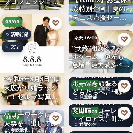
プロフェッショナ
み特別企画｜夏の
ル募集！…
テニス応援セー
♡
08/09
ル…
活動行銷
♡
今天 16:00
”サ終”相次ぐスマ
文字
遊戲產業
ホゲーム、倒産も
10件
急増 過去最多ペー
スで…
【夏休み限定】ス
“令和8年8月8日”は
ポーツを頑張る子
♡
今天 16:00
末広がり婚ラッシ
兒童體能
どもたちへ。“動け
ュ！セルフ写真館
兒童體能
る身体…
【にじさんじ】甲
「…
斐田晴、ローレン
0円
♡
今天 16:00
ハローワークに求
娛樂公告
♡
・イロアス、叶ワ
08/09
人票を「出して終
娛樂公告
ンマンラ…
因應白海豚颱風來
職缺優化
わり」にしない。