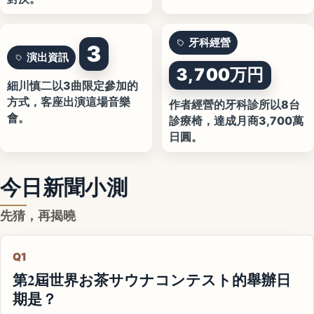
牙科經營
3
演出資訊
3,700万円
細川慎二以3曲限定參加的
方式，客座出演這場音樂
作者經營的牙科診所以8台
會。
診療椅，達成月商3,700萬
日圓。
今日新聞小測
先猜，再揭曉
Q1
第2屆世界お茶サウナコンテスト的舉辦日
期是？