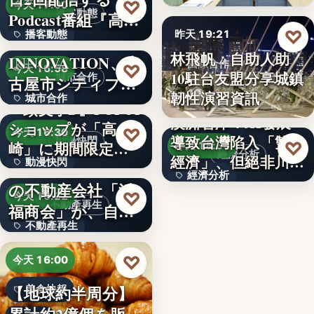
99
♡
今天 17:00
播客動態
Podcast番組『高
♡
播客動態
昨天 19:21
橋…
NEXT
林飛帆：自助人助
INNOVATION、名
文字
國際合作
♡
今天 16:58
10駐台友盟分享城鎮
城市合作
古屋市シティプロ
10
韌性演習資訊
城市合作
モーシ…
『頭文字D』POPUP
澳洲智庫：AI發展
ショップが「高
文字
♡
今天 16:30
導致台灣陷入「雙速
動漫快閃
♡
崎」に期間限定で
昨天 18:54
經濟分析
經濟」、但絕非川普
動漫快閃
登場…
1970年創業の長崎
經濟分析
所…
の不動産会社「浜
366
♡
今天 16:22
40%
不動產再生
福商会」が、自ら
不動產再生
再生…
文字
♡
今天 16:00
【地球約半周分】
美食快報