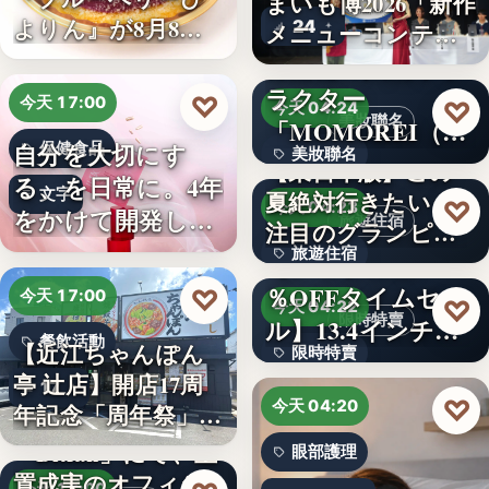
まいも博2026「新作
よりん』が8月8日
24
メニューコンテス
「ブル…
ト…
韓国発の人気キャ
ラクター
♡
今天 17:00
♡
今天 04:24
美妝聯名
「MOMOREI（モ
自分を大切にす
保健食品
美妝聯名
モレイ）」が…
【東日本版】この
る、を日常に。4年
文字
夏絶対行きたい！
文字
♡
今天 04:23
をかけて開発した
旅遊住宿
注目のグランピン
女性のた…
旅遊住宿
グ施設…
【アマゾン30
％OFFタイムセー
♡
今天 17:00
10
♡
今天 04:22
限時特賣
ル】13.4インチ大
餐飲活動
【近江ちゃんぽん
限時特賣
画面…
亭 辻店】開店17周
17
文字
♡
今天 04:20
年記念「周年祭」開
催…
「Bitfan」にて、玉
眼部護理
置成実のオフィシ