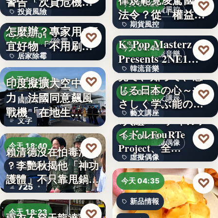
警告「次貸危機
♡
今天 06:20
期貨風控
法令？從「權益
投資風險
式」逆轉…
牆壁反覆潮濕發霉
期貨風控
數」定義看…
怎麼辦？專家用1便
文字
♡
今天 19:01
K*Pop Masterz
居家除霉
宜好物「不用刷清
文字
♡
今天 04:44
韓流音樂
Presents 2NE1…
居家除霉
除陳年…
韓流音樂
見て、知って、感
文字
♡
印度擬擴大空中戰
今天 18:45
じる日本の心～や
文字
♡
今天 04:39
力！法國同意飆風
藝文講座
國防軍購
さしく学ぶ能の世
戰機「在地生
藝文講座
界へ
7人組バーチャルア
文字
產」，機隊規…
イドルFouRTe
1,000円
♡
今天 04:36
虛擬偶像
♡
Project、全…
今天 18:40
賴清德沒在怕毒油案
虛擬偶像
？李艷秋揭他「神功
政治評論
護體」不只靠甩鍋盧
10
♡
今天 04:35
725
秀…
新品情報
♡
今天 18:23