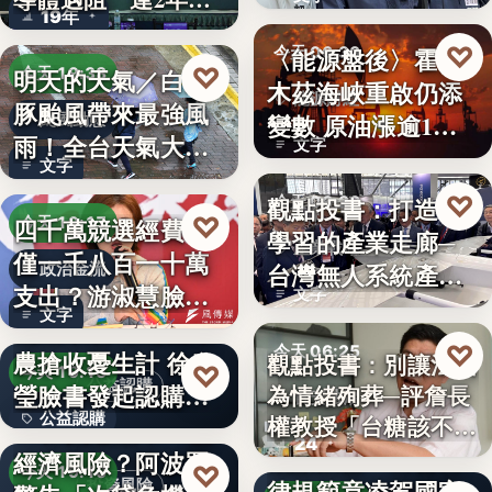
19年
參…
♡
〈能源盤後〉霍爾
今天 06:30
♡
明天的天氣／白海
今天 19:38
木茲海峽重啟仍添
能源財經
豚颱風帶來最強風
變數 原油漲逾1%
颱風動態
雨！全台天氣大轉
文字
但周…
文字
變「豪雨…
♡
觀點投書：打造會
今天 06:30
♡
四千萬競選經費，
今天 19:17
學習的產業走廊─
產業戰略
僅一千八百一十萬
台灣無人系統產業
政治金流
支出？游淑慧臉書
文字
需要的是…
文字
追問鄭：…
颱風來襲 五峰鄉果
♡
今天 06:25
農搶收憂生計 徐欣
觀點投書：別讓法治
♡
今天 19:15
公益認購
瑩臉書發起認購水
為情緒殉葬─評詹長
食安法治
公益認購
權教授「台糖該不該
梨行…
AI投資恐成下一個
24
觀點投書：公會自
通…
經濟風險？阿波羅
文字
♡
今天 19:10
律規範竟凌駕國家
投資風險