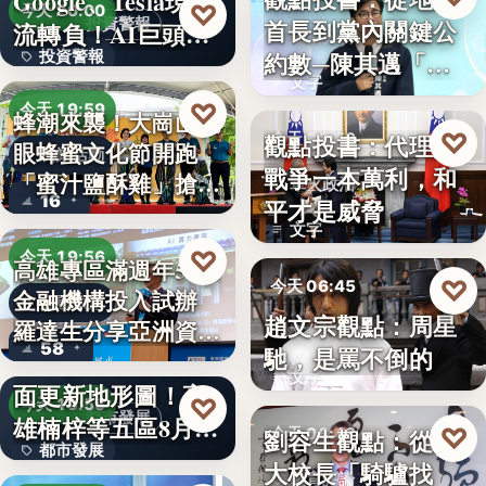
Google、Tesla現金
8%
♡
今天 20:00
首長到黨內關鍵公
投資警報
流轉負！AI巨頭…
政治分析
約數─陳其邁「被
投資警報
文字
組閣」背…
文字
♡
今天 19:59
蜂潮來襲！大崗山龍
♡
觀點投書：代理人
今天 06:50
眼蜂蜜文化節開跑
農業活動
戰爭一本萬利，和
「蜜汁鹽酥雞」搶先
軍火政治
16
平才是威脅
爆…
文字
♡
今天 19:56
高雄專區滿週年58家
♡
今天 06:45
金融機構投入試辦
金融政策
趙文宗觀點：周星
羅達生分享亞洲資
文化評論
58
馳，是罵不倒的
二十多年來首次全
產…
文字
面更新地形圖！高
♡
今天 19:55
都市發展
雄楠梓等五區8月20
♡
劉容生觀點：從清
今天 06:42
都市發展
日上…
大校長「騎驢找
教育評論