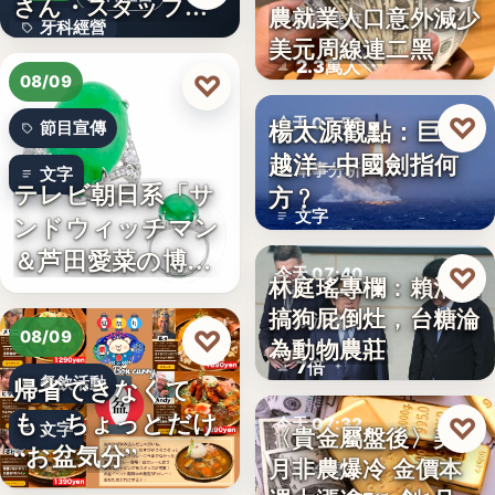
さん・スタッフ・
農就業人口意外減少
財經匯市
牙科經營
院長を豊か…
美元周線連二黑
2.3萬人
3,700万円
♡
08/09
♡
楊太源觀點：巨浪
今天 07:50
節目宣傳
越洋─中國劍指何
軍事分析
文字
テレビ朝日系「サ
方﹖
文字
ンドウィッチマン
＆芦田愛菜の博士
♡
今天 07:40
林庭瑤專欄：賴清德
ちゃん」…
搞狗屁倒灶，台糖淪
政治食安
♡
08/09
為動物農莊
7倍
帰省できなくて
餐飲活動
も、ちょっとだけ
♡
今天 07:32
文字
〈貴金屬盤後〉美7
“お盆気分”
月非農爆冷 金價本
貴金屬
日本JC、9月3日を