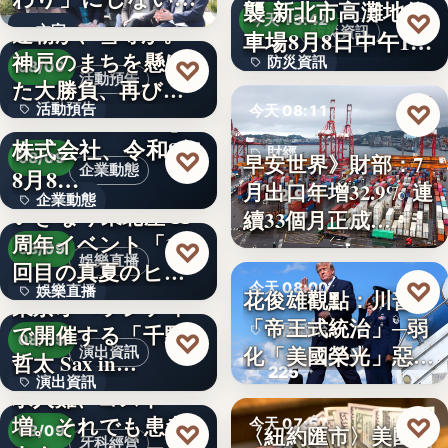
襲 新北市高灘地停
30
♡
求人票・…
今天 13:42
連覇か、雪辱か。
文字
防災資訊
車場8月8日中午12
神戸のまちを懸け
防災資訊
♡
時…
08/09
活動預告
た大勝負、再び！
文字
♡
活動預告
今天 08:11
…
Internnect Group
株式会社、令和8年
300人
財經
♡
早安世界》財部：7
08/09
企業動態
8月8…
月出口年增32.9% 連
32.9%
企業動態
いぎなり東北産 11
續33個月正成…
周年イベント「11
文字
♡
08/09
娛樂直播
回目の真夏のヒロ
♡
今天 08:00
娛樂直播
イ…
花俊雄觀點：川普
東京オペラシティ
「帝王式統治」─弱
で開催する「千野
美國政治
11
♡
08/09
化「美國榮光」惡化
演出資訊
哲太 Sax in…
225
「民…
演出資訊
求人難、コスト
増。それでも患者
♡
3
今天 07:57
♡
〈紐約匯市〉美國非
08/09
牙科經營