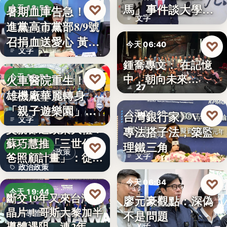
文字
馬」事件談大學治
♡
暑期血庫告急！民
今天 19:53
文字
理與領導倫…
進黨高市黨部8/9號
公益活動
召捐血送愛心 黃
♡
今天 06:40
文字
捷、…
鍾喬專文： 在記憶
劇場隨筆
♡
中，朝向未來…
火車醫院重生！高
今天 19:51
27
雄機廠華麗轉身
親子旅遊
「親子遊樂園」
♡
台灣銀行家》VASP
今天 06:40
文字
開幕首日…
父親節送政策大禮！
專法搭子法，築監
金融監理
蘇巧慧推「三世代爸
理鐵三角
♡
今天 19:49
政治政策
爸照顧計畫」：從準
文字
政治政策
爸…
♡
今天 06:34
50%
♡
今天 19:44
斷交19年又來台灣找
廖元豪觀點：深偽
法律觀點
晶片！哥斯大黎加半
不是問題
半導體
導體遇阻 連2年
文字