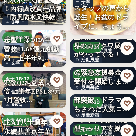
雨衣不穿天龍達新牌
文字
スタッフの声から
！內行人改買一品牌
雨衣推薦
誕生！お盆のドラ
「防風防水又快乾、
6年
イブに、ちょうど
穿…
いい。「…
山口県宇部市に『世
♡
志聖工業2026年7月
今天 18:21
界のカブクワ展』
♡
營收11.68億元創新
今天 04:31
財經
活動展覽
がやってくる！
高，上半年純…
活動展覽
令和8年熊本地震へ
文字
の緊急支援募金の
60
♡
今天 04:30
♡
災害募款
今天 18:12
受付を開始しまし
宏致Q2純益成長近1
災害募款
た
シリーズ累計40万
倍 上半年EPS1.89元
個股財報
部突破・ドラマ化
7月營收…
文字
♡
今天 04:30
98%
漫畫新訊
もされた人気コミ
漫畫新訊
ック！…
エンタメ業界特化
♡
IEAT八十週年首辦
今天 18:12
型キャリア支援サ
文字
♡
永續共善嘉年華
今天 04:30
永續共善
職涯支援