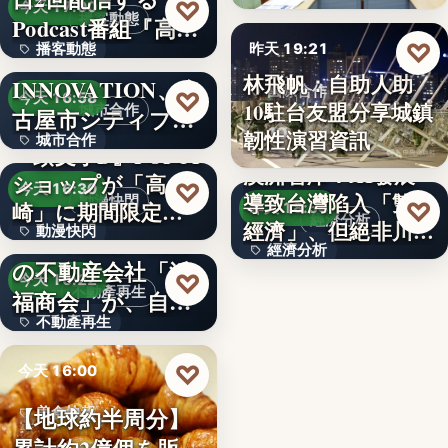
99
♡
今天 17:00
播客動態
Podcast番組『高
♡
播客動態
昨天 19:21
橋…
NEXT
林飛帆：自助人助
INNOVATION、名
文字
國際合作
♡
今天 16:58
10駐台友盟分享城鎮
城市合作
古屋市シティプロ
10
韌性演習資訊
城市合作
モーシ…
『頭文字D』POPUP
澳洲智庫：AI發展
ショップが「高
文字
♡
今天 16:30
導致台灣陷入「雙速
動漫快閃
♡
崎」に期間限定で
昨天 18:54
經濟分析
經濟」、但絕非川普
動漫快閃
登場…
1970年創業の長崎
經濟分析
所…
の不動産会社「浜
366
♡
今天 16:22
40%
不動產再生
福商会」が、自ら
不動產再生
再生…
文字
♡
今天 16:00
【地球約半周分】
美食快報