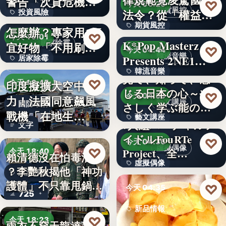
警告「次貸危機
♡
今天 06:20
期貨風控
法令？從「權益
投資風險
式」逆轉…
牆壁反覆潮濕發霉
期貨風控
數」定義看…
怎麼辦？專家用1便
文字
♡
今天 19:01
K*Pop Masterz
居家除霉
宜好物「不用刷清
文字
♡
今天 04:44
韓流音樂
Presents 2NE1…
居家除霉
除陳年…
韓流音樂
見て、知って、感
文字
♡
印度擬擴大空中戰
今天 18:45
じる日本の心～や
文字
♡
今天 04:39
力！法國同意飆風
藝文講座
國防軍購
さしく学ぶ能の世
戰機「在地生
藝文講座
界へ
7人組バーチャルア
文字
產」，機隊規…
イドルFouRTe
1,000円
♡
今天 04:36
虛擬偶像
♡
Project、全…
今天 18:40
賴清德沒在怕毒油案
虛擬偶像
？李艷秋揭他「神功
政治評論
護體」不只靠甩鍋盧
10
♡
今天 04:35
725
秀…
新品情報
♡
今天 18:23