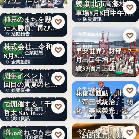
襲 新北市高灘地停
30
♡
求人票・…
今天 13:42
連覇か、雪辱か。
文字
防災資訊
車場8月8日中午12
神戸のまちを懸け
防災資訊
♡
時…
08/09
活動預告
た大勝負、再び！
文字
♡
活動預告
今天 08:11
…
Internnect Group
株式会社、令和8年
300人
財經
♡
早安世界》財部：7
08/09
企業動態
8月8…
月出口年增32.9% 連
32.9%
企業動態
いぎなり東北産 11
續33個月正成…
周年イベント「11
文字
♡
08/09
娛樂直播
回目の真夏のヒロ
♡
今天 08:00
娛樂直播
イ…
花俊雄觀點：川普
東京オペラシティ
「帝王式統治」─弱
で開催する「千野
美國政治
11
♡
08/09
化「美國榮光」惡化
演出資訊
哲太 Sax in…
225
「民…
演出資訊
求人難、コスト
増。それでも患者
♡
3
今天 07:57
♡
〈紐約匯市〉美國非
08/09
牙科經營