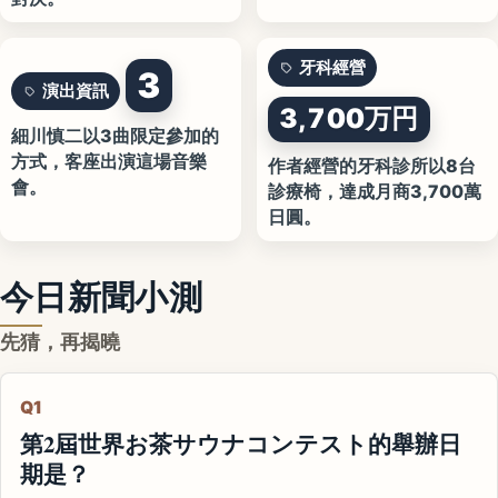
牙科經營
3
演出資訊
3,700万円
細川慎二以3曲限定參加的
方式，客座出演這場音樂
作者經營的牙科診所以8台
會。
診療椅，達成月商3,700萬
日圓。
今日新聞小測
先猜，再揭曉
Q1
第2屆世界お茶サウナコンテスト的舉辦日
期是？