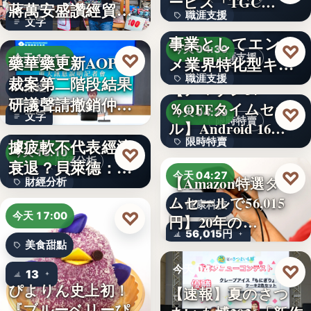
ービス「TGC…
蔣萬安盛讚經貿公
職涯支援
W TOKYO、新規
文字
益打…
事業としてエンタ
330,000
♡
今天 04:30
♡
藥華藥更新AOP仲
職涯支援
今天 18:11
メ業界特化型キャ
裁案第二階段結果
職涯支援
リア…
【アマゾン37
財經
研議聲請撤銷仲裁
％OFFタイムセー
文字
♡
今天 04:29
文字
判斷
美國7月非農就業數
限時特賣
ル】Android 16…
據疲軟不代表經濟
限時特賣
♡
今天 18:10
財經分析
衰退？貝萊德：AI
15,800円
♡
今天 04:27
【Amazon特選タイ
財經分析
正讓…
ムセールで56,015
健康科技
文字
♡
今天 17:00
円】20年の…
56,015円
美食甜點
♡
今天 04:27
13
ぴよりん史上初！
【速報】夏のさつ
美食活動
『ブルーベリーぴ