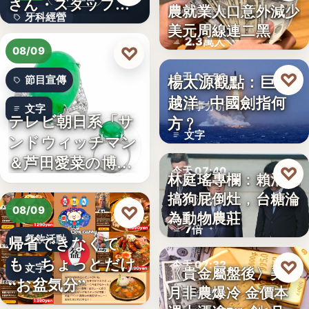
さん・スタッフ・
農就業人口意外減少
財經匯市
牙科經營
院長を豊か…
美元周線連二黑
2.3萬人
3,700万円
♡
08/09
♡
楊太源觀點：巨浪
今天 07:50
節目宣傳
越洋─中國劍指何
軍事分析
文字
テレビ朝日系「サ
方﹖
文字
ンドウィッチマン
＆芦田愛菜の博士
♡
今天 07:40
林庭瑤專欄：賴清德
ちゃん」…
搞狗屁倒灶，台糖淪
政治食安
♡
08/09
為動物農莊
7倍
帰省できなくて
餐飲活動
も、ちょっとだけ
♡
今天 07:32
文字
〈貴金屬盤後〉美7
“お盆気分”
月非農爆冷 金價本
貴金屬
日本JC、9月3日を