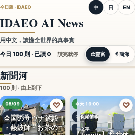
中
日
EN
今日版 · IDAEO
IDAEO AI News
用中文，讀懂全世界的真事實
今日 100 則 · 已讀
0
讀完就停
🎨
豐富
👵
簡潔
新聞河
100 則 · 由上到下
♡
♡
08/09
今天 16:00
全国のサウナ施設
活動招募
促銷情報
・熱波師・お茶の
文字
文字
【Tenniix】お盆休