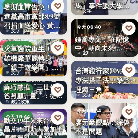
文字
馬」事件談大學治
♡
暑期血庫告急！民
今天 19:53
文字
理與領導倫…
進黨高市黨部8/9號
公益活動
召捐血送愛心 黃
♡
今天 06:40
文字
捷、…
鍾喬專文： 在記憶
劇場隨筆
♡
中，朝向未來…
火車醫院重生！高
今天 19:51
27
雄機廠華麗轉身
親子旅遊
「親子遊樂園」
♡
台灣銀行家》VASP
今天 06:40
文字
開幕首日…
父親節送政策大禮！
專法搭子法，築監
金融監理
蘇巧慧推「三世代爸
理鐵三角
♡
今天 19:49
政治政策
爸照顧計畫」：從準
文字
政治政策
爸…
♡
今天 06:34
50%
♡
今天 19:44
斷交19年又來台灣找
廖元豪觀點：深偽
法律觀點
晶片！哥斯大黎加半
不是問題
半導體
導體遇阻 連2年
文字