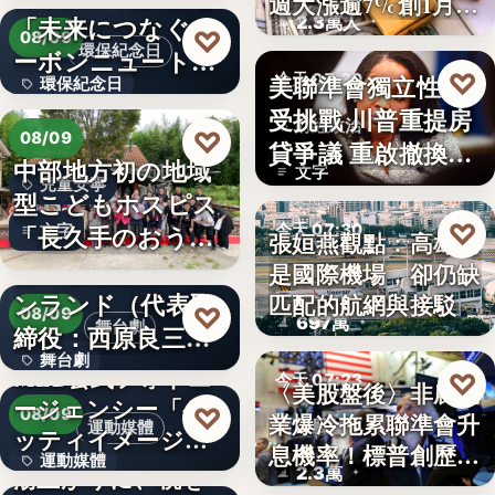
週大漲逾7%創1月
「未来につなぐカ
2.3萬人
來…
♡
08/09
環保紀念日
ーボンニュートラ
♡
美聯準會獨立性再
今天 07:30
環保紀念日
ルの…
受挑戰 川普重提房
財經政治
文字
♡
08/09
貸爭議 重啟撤換庫
中部地方初の地域
文字
克程…
兒童安寧
型こどもホスピス
♡
「長久手のおう
今天 07:30
文字
張姮燕觀點：高雄已
ち」が愛知…
株式会社青山メイ
是國際機場，卻仍缺
航空政策
ンランド（代表取
匹配的航網與接駁
♡
08/09
697萬
舞台劇
締役：西原良三）
舞台劇
特別協賛…
MLB公式フォトエ
♡
今天 07:23
〈美股盤後〉非農就
ージェンシー「ゲ
文字
♡
08/09
業爆冷拖累聯準會升
美股財經
運動媒體
ッティイメージ
息機率！標普創歷史
運動媒體
ズ」五十…
湯上がりに、桃を
2.3萬
新…