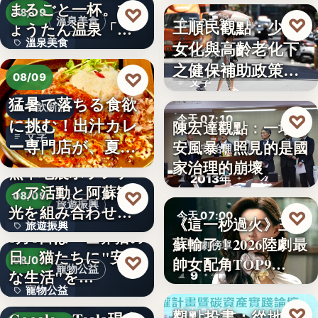
まるごと一杯。ひ
2,430
♡
08/09
♡
溫泉美食
王順民觀點：少子
今天 07:20
ょうたん温泉「飲
溫泉美食
女化與高齡老化下
泉堂」、…
社會政策
之健保補助政策的
14年
♡
08/09
文字
解構、重…
猛暑で落ちる食欲
餐飲新品
♡
今天 07:10
に挑む！出汁カレ
陳宏達觀點：一場食
文字
ー専門店が、夏限
安風暴，照見的是國
食安治理
定「無限…
家治理的崩壞
熊本地震ボランテ
2013年
ィア活動と阿蘇観
♡
08/09
旅遊振興
光を組み合わせた
♡
今天 07:00
《這一秒過火》王籽
旅遊振興
「ボラン…
8月8日は「世界猫の
蘇輸了！2026陸劇最
影劇榜單
日」猫たちに"安全
2
♡
帥女配角TOP9…
08/09
寵物公益
な生活"を…
9
寵物公益
下班國際線》
♡
觀點投書：從地方
今天 07:00