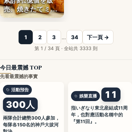
累計約2億個を販
文字
売、焼きたてミニ
クロワッ…
1
2
3
…
34
下一頁 →
第 1 / 34 頁 · 全站共 3333 則
今日最震撼 TOP
先看最震撼的事實
活動預告
11
娛樂直播
300人
指いぎなり東北産結成11周
年，也對應活動名稱中的
兩隊合計總勢300人參加，
『第11回』。
每隊各150名的神戶大拔河
對決。