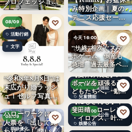
プロフェッショナ
み特別企画｜夏の
ル募集！…
テニス応援セー
♡
08/09
ル…
活動行銷
♡
今天 16:00
”サ終”相次ぐスマ
文字
遊戲產業
ホゲーム、倒産も
10件
急増 過去最多ペー
スで…
【夏休み限定】ス
“令和8年8月8日”は
ポーツを頑張る子
♡
今天 16:00
末広がり婚ラッシ
兒童體能
どもたちへ。“動け
ュ！セルフ写真館
兒童體能
る身体…
【にじさんじ】甲
「…
斐田晴、ローレン
0円
♡
今天 16:00
ハローワークに求
娛樂公告
♡
・イロアス、叶ワ
08/09
人票を「出して終
娛樂公告
ンマンラ…
因應白海豚颱風來
職缺優化
わり」にしない。