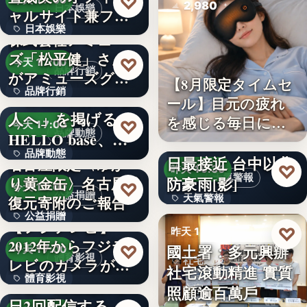
♡
今天 17:00
2,980
日本娛樂
ャルサイト兼フ
日本娛樂
ァ…
株式会社アミュー
ズ「松平健」さん
730円
♡
今天 17:00
品牌行銷
がアミューズグル
【8月限定タイムセ
品牌行銷
ープ ス…
「社長に買われる
ール】目元の疲れ
人へ」を掲げる
を感じる毎日に。3
1,200億円
♡
今天 17:00
品牌動態
HELLO base、創
段階…
颱風白海豚8日及9
品牌動態
業…
日最接近 台中以北
名古屋限定〈ゆか
♡
昨天 19:36
天氣警報
防豪雨[影]
り黄金缶〉名古屋城
文字
♡
今天 17:00
公益捐贈
天氣警報
復元寄附のご報告
公益捐贈
【フジテレビ】
文字
♡
昨天 19:26
2012年からフジテ
4,550,085
國土署：多元興辦
♡
今天 17:00
體育影視
社宅政策
レビのカメラが追
社宅滾動精進 實質
體育影視
い続け…
俳優・高橋健介が1
照顧逾百萬戶
文字
日2回配信する