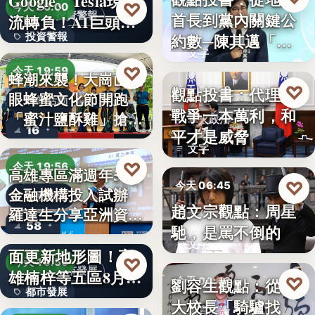
Google、Tesla現金
8%
♡
今天 20:00
首長到黨內關鍵公
投資警報
流轉負！AI巨頭…
政治分析
約數─陳其邁「被
投資警報
文字
組閣」背…
文字
♡
今天 19:59
蜂潮來襲！大崗山龍
♡
觀點投書：代理人
今天 06:50
眼蜂蜜文化節開跑
農業活動
戰爭一本萬利，和
「蜜汁鹽酥雞」搶先
軍火政治
16
平才是威脅
爆…
文字
♡
今天 19:56
高雄專區滿週年58家
♡
今天 06:45
金融機構投入試辦
金融政策
趙文宗觀點：周星
羅達生分享亞洲資
文化評論
58
馳，是罵不倒的
二十多年來首次全
產…
文字
面更新地形圖！高
♡
今天 19:55
都市發展
雄楠梓等五區8月20
♡
劉容生觀點：從清
今天 06:42
都市發展
日上…
大校長「騎驢找
教育評論