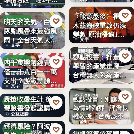
19年
參…
♡
〈能源盤後〉霍爾
今天 06:30
♡
明天的天氣／白海
今天 19:38
木茲海峽重啟仍添
能源財經
豚颱風帶來最強風
變數 原油漲逾1%
颱風動態
雨！全台天氣大轉
文字
但周…
文字
變「豪雨…
♡
觀點投書：打造會
今天 06:30
♡
四千萬競選經費，
今天 19:17
學習的產業走廊─
產業戰略
僅一千八百一十萬
台灣無人系統產業
政治金流
支出？游淑慧臉書
文字
需要的是…
文字
追問鄭：…
颱風來襲 五峰鄉果
♡
今天 06:25
農搶收憂生計 徐欣
觀點投書：別讓法治
♡
今天 19:15
公益認購
瑩臉書發起認購水
為情緒殉葬─評詹長
食安法治
公益認購
權教授「台糖該不該
梨行…
AI投資恐成下一個
24
觀點投書：公會自
通…
經濟風險？阿波羅
文字
♡
今天 19:10
律規範竟凌駕國家
投資風險