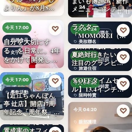
まいも博2026「新作
よりん』が8月8日
24
メニューコンテス
「ブル…
ト…
韓国発の人気キャ
ラクター
♡
今天 17:00
♡
今天 04:24
美妝聯名
「MOMOREI（モ
自分を大切にす
保健食品
美妝聯名
モレイ）」が…
【東日本版】この
る、を日常に。4年
文字
夏絶対行きたい！
文字
♡
今天 04:23
をかけて開発した
旅遊住宿
注目のグランピン
女性のた…
旅遊住宿
グ施設…
【アマゾン30
％OFFタイムセー
♡
今天 17:00
10
♡
今天 04:22
限時特賣
ル】13.4インチ大
餐飲活動
【近江ちゃんぽん
限時特賣
画面…
亭 辻店】開店17周
17
文字
♡
今天 04:20
年記念「周年祭」開
催…
「Bitfan」にて、玉
眼部護理
置成実のオフィシ