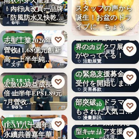
雨衣不穿天龍達新牌
文字
スタッフの声から
！內行人改買一品牌
雨衣推薦
誕生！お盆のドラ
「防風防水又快乾、
6年
イブに、ちょうど
穿…
いい。「…
山口県宇部市に『世
♡
志聖工業2026年7月
今天 18:21
界のカブクワ展』
♡
營收11.68億元創新
今天 04:31
財經
活動展覽
がやってくる！
高，上半年純…
活動展覽
令和8年熊本地震へ
文字
の緊急支援募金の
60
♡
今天 04:30
♡
災害募款
今天 18:12
受付を開始しまし
宏致Q2純益成長近1
災害募款
た
シリーズ累計40万
倍 上半年EPS1.89元
個股財報
部突破・ドラマ化
7月營收…
文字
♡
今天 04:30
98%
漫畫新訊
もされた人気コミ
漫畫新訊
ック！…
エンタメ業界特化
♡
IEAT八十週年首辦
今天 18:12
型キャリア支援サ
文字
♡
永續共善嘉年華
今天 04:30
永續共善
職涯支援