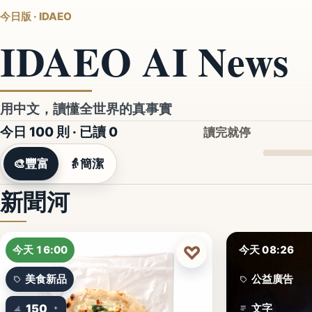
今日版 · IDAEO
IDAEO AI News
用中文，讀懂全世界的真事實
今日 100 則 · 已讀
0
讀完就停
🎨
豐富
👵
簡潔
新聞河
♡
今天 16:00
今天 08:26
美食新品
公益廣告
150
文字