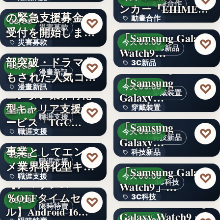
令和8年熊本地震へ
動畫合作
ンカー『EHIMEみ
の緊急支援募金の
60
動畫合作
きゃん…
＜OPEN＞
♡
08/08
災害募款
受付を開始しまし
「Samsung Galaxy
108
♡
災害募款
今天 09:00
た
シリーズ累計40万
3C新品
Watch9…
部突破・ドラマ化
文字
3C新品
＜Samsung＞
♡
08/08
漫畫新訊
もされた人気コミ
「Samsung
文字
♡
漫畫新訊
今天 09:00
ック！…
エンタメ業界特化
穿戴裝置
Galaxy…
型キャリア支援サ
文字
穿戴裝置
＜ソフトバンク＞
♡
08/08
職涯支援
ービス「TGC…
「Samsung
文字
♡
職涯支援
今天 09:00
W TOKYO、新規
科技新品
Galaxy…
事業としてエンタ
330,000
科技新品
＜ドコモ＞
♡
08/08
職涯支援
メ業界特化型キャ
「Samsung Galaxy
文字
♡
職涯支援
今天 09:00
リア…
【アマゾン37
3C科技
Watch9」…
％OFFタイムセー
文字
3C科技
＜au＞「Samsung
♡
08/08
限時特賣
ル】Android 16…
Galaxy Watch9」
文字