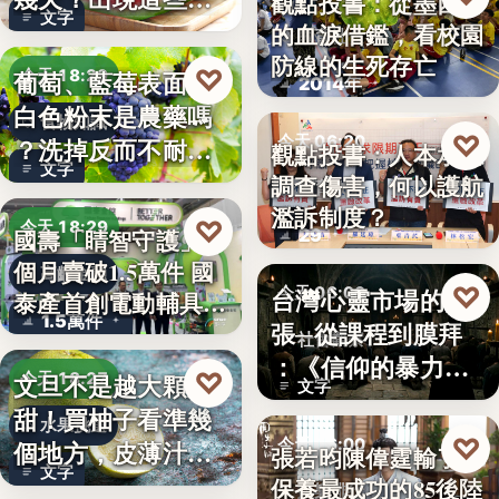
觀點投書：從墨西哥
文字
況別再吃
的血淚借鑑，看校園
教育社會
防線的生死存亡
♡
葡萄、藍莓表面的
今天 18:29
2014年
白色粉末是農藥嗎
食物知識
♡
今天 06:20
？洗掉反而不耐
觀點投書：人本承認
文字
放，「白霜…
調查傷害，何以護航
教育政策
濫訴制度？
♡
今天 18:29
29
國壽「睛智守護」3
個月賣破1.5萬件 國
高齡金融
♡
台灣心靈市場的擴
今天 06:00
泰產首創電動輔具…
1.5萬件
張─從課程到膜拜
社會觀察
：《信仰的暴力》
♡
文旦不是越大顆越
今天 18:27
文字
選摘（3…
甜！買柚子看準幾
水果挑選
♡
今天 06:00
個地方，皮薄汁多
張若昀陳偉霆輸了！
文字
不踩雷
保養最成功的85後陸
娛樂排行