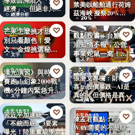
導致台灣陷入「雙速
♡
今天 18:54
禁美以船舶通行荷姆
國際能源
經濟分析
經濟」、但絕非川普
茲海峽 擬祭20%
經濟分析
所…
20%
貨…
40%
♡
芒果怎麼挑才甜？
今天 18:53
♡
觀點投書：台糖毒
今天 06:50
別只看顏色！愛
水果挑選
油知情不報，公營
食安風暴
文、金煌挑選秘訣
事業蛇鼠一窩！人
文字
曝光，買回…
文字
民何堪？
♡
漢光演習》與時間
今天 18:53
♡
今天 06:47
張瀞文專欄：財報報
賽跑！幻象2000戰
軍事演習
喜，股價暴跌─AI是
財經趨勢
機6分鐘內緊急升
真的，但價格是真
文字
空…
174%
的…
♡
今天 18:51
習近平加速統一？
♡
今天 06:45
陳孟君觀點：EZ
「不統而統」3要素
兩岸政治
WAY需要的不是辯
數位治理
曝光！陸重量級學者