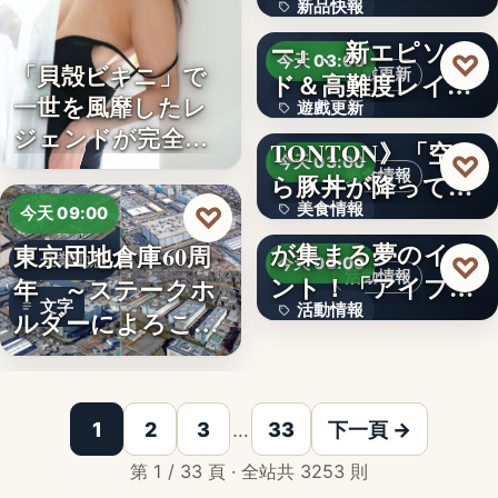
新品快報
ャラク…
『ソウルワーカ
ー』、新エピソー
400
♡
今天 03:00
「貝殻ビキニ」で
遊戲更新
ド＆高難度レイド
一世を風靡したレ
遊戲更新
を実装！新…
《豚丼屋
ジェンドが完全復
TONTON》「空か
文字
♡
今天 03:00
活武田久…
美食情報
ら豚丼が降ってき
美食情報
♡
た」が現実に…
アイプリのみんな
今天 09:00
が集まる夢のイベ
東京団地倉庫60周
文字
企業動態
♡
今天 03:00
活動情報
ント！「アイプリ
年 ～ステークホ
文字
活動情報
ワールド…
ルダーによろこば
れる…
＜OPEN＞折りた
文字
1
2
3
…
33
下一頁 →
第 1 / 33 頁 · 全站共 3253 則