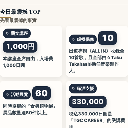
今日最震撼 TOP
先看最震撼的事實
藝文講座
10
虛擬偶像
1,000円
出道專輯《ALL IN》收錄全
10首歌，且全部由☆Taku
本講座全席自由，入場費
Takahashi擔任音樂製作
1,000日圓
人。
職涯支援
60
活動展覽
330,000
同時舉辦的『食蟲植物展』
展品數量達60件以上。
稅込330,000日圓是
「TGC CAREER」的受講費
用