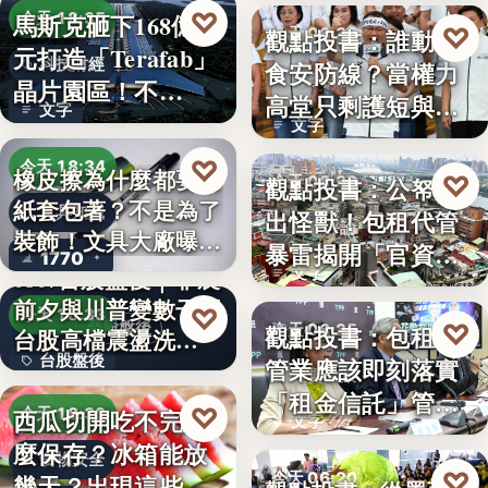
♡
馬斯克砸下168億美
今天 18:35
♡
觀點投書：誰動了
今天 06:30
元打造「Terafab」
科技財經
食安防線？當權力
時事評論
晶片園區！不…
高堂只剩護短與卸
文字
文字
責
♡
今天 18:34
橡皮擦為什麼都要用
♡
觀點投書：公帑養
今天 06:30
紙套包著？不是為了
文具知識
出怪獸！包租代管
時事評論
裝飾！文具大廠曝重
暴雷揭開「官資共
1770
要…
0807台股盤後｜非農
文字
生」的制…
前夕與川普變數干擾
♡
今天 18:33
♡
台股盤後
觀點投書：包租代
今天 06:25
台股高檔震盪洗…
台股盤後
管業應該即刻落實
租賃政策
「租金信託」管理
170.79
♡
西瓜切開吃不完怎
今天 18:30
文字
制度！才…
麼保存？冰箱能放
食物安全
♡
今天 06:20
幾天？出現這些狀