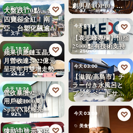
劇男星TOP10，…
♡
大盤跌170點、台塑
今天 18:26
37
四寶卻全紅！南
台股焦點
♡
今天 05:58
亞、台塑化飆逾
文字
5%，背…
【袁志峰專欄】恒指
股市分析
25000點有技術支持
♡
今天 18:24
25000
蘋果供應鏈玉晶光7
月營收達24.22億元
財經焦點
♡
今天 03:00
呈現年月雙增走勢
24.22
【滋賀/高島市】チ
旅宿開幕
ラー付き水風呂と
♡
今天 18:24
14名
營收暴增92%、星鏈
プライベートサウ
用戶破1000萬！
ナを楽…
財經科技
SpaceX財報亮…
♡
今天 03:00
92%
美食情報
♡
陳時中曾示警疫苗
今天 18:17