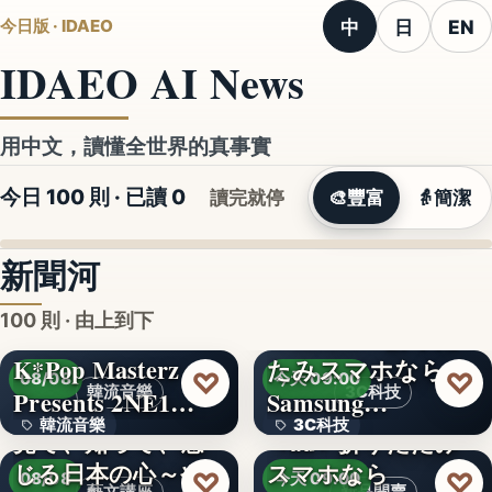
中
日
EN
今日版 · IDAEO
IDAEO AI News
用中文，讀懂全世界的真事實
今日 100 則 · 已讀
0
讀完就停
🎨
豐富
👵
簡潔
新聞河
100 則 · 由上到下
K*Pop Masterz
たみスマホなら
♡
♡
08/08
今天 09:00
韓流音樂
3C科技
Presents 2NE1…
Samsung…
韓流音樂
3C科技
見て、知って、感
＜au＞折りたたみ
じる日本の心～や
スマホなら
文字
文字
♡
♡
08/08
今天 09:00