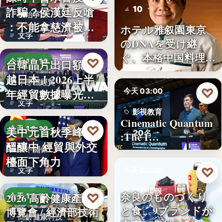
10
詐騙？侯漢廷反嗆
政治爭議
：不能拿慈濟被詐
ホテル雅叙園東京
文字
來洗白「…
のDNAを受け継
ぐ、本格中国料理店
♡
台韓晶片出口額超
今天 18:10
「万福…
越日本！2026上半
半導體經貿
♡
年經貿數據曝光：
今天 03:00
文字
台積…
影視教育
Cinematic Quantum
♡
美中元首秋季峰會
今天 18:10
20名
:The I…
醞釀中 經貿與外交
美中關係
檯面下角力
♡
文字
今天 03:00
活動情報
奈良のものづくり
♡
2026 高齡健康產業
今天 17:59
と食、9ブランドが
博覽會 / 經濟部技術
9
高齡健康科技