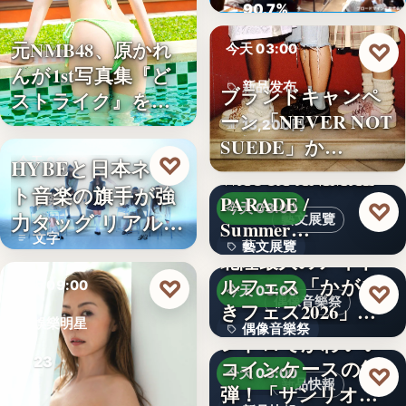
ロード…
90.7%
元NMB48、原かれ
♡
今天 03:00
んが1st写真集『ど
新品发布
ブランドキャンペ
ストライク』を…
ーン「NEVER NOT
13,200円
SUEDE」か…
♡
HYBEと日本ネッ
今天 09:00
WACCA ANIMAL
ト音楽の旗手が強
PARADE /
娛樂新聞
♡
今天 03:00
力タッグ リアル×
藝文展覽
Summer…
文字
バー…
藝文展覽
北陸最大のアイド
ルフェス「かがや
♡
3名
今天 09:00
♡
今天 03:00
偶像音樂祭
きフェス2026」第5
娛樂明星
偶像音樂祭
弾…
レトロでかわいい
23
コインケースの第2
47
♡
今天 03:00
新品快報
弾！「サンリオキ