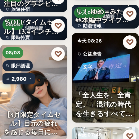
旅遊住宿
TVアニメ「バンド
注目のグランピン
旅遊住宿
リ！ ゆめ∞みた」
グ施設…
【アマゾン30
♡
今天 08:30
動漫情報
#8本編中ライブ映
％OFFタイムセー
10
♡
08/08
動漫情報
像…
限時特賣
ル】13.4インチ大
限時特賣
画面…
19,800円
♡
今天 08:26
文字
♡
08/08
公益廣告
眼部護理
文字
2,980
「全人生を、全肯
定。」混沌の時代
を生きるすべての
【8月限定タイムセ
人へ贈る…
ール】目元の疲れ
を感じる毎日に。3
♡
今天 07:49