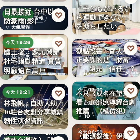
段階…
颱風白海豚8日及9
「子どもがいるか
日最接近 台中以北
品牌擴點
♡
今天 19:36
ら運動できない」
天氣警報
防豪雨[影]
4
を減らしたい。埼
天氣警報
玉県戸田…
文字
♡
今天 19:26
♡
今天 07:00
觀點投書：富人稅真
國土署：多元興辦
社宅政策
正要課的是「財富
社宅滾動精進 實質
財經評論
「，還是「信任」？
照顧逾百萬戶
文字
5%
♡
今天 07:00
♡
不只《成名在望》好
今天 19:21
看！10部姚淳耀台劇
林飛帆：自助人助
台劇推薦
國際合作
推薦，《模仿犯》
10駐台友盟分享城鎮
10
變…
10
韌性演習資訊
澳洲智庫：AI發展
♡
今天 06:50
〈能源盤後〉伊朗擬