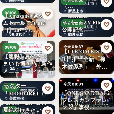
♡
限時特賣
今天 09:00
新品上市
（…
15,800円
新品上市
♡
08/08
『機動警察パトレ
【Amazon特選タイ
イバー EZY File 2』
ムセールで56,015
文字
♡
健康科技
今天 08:59
動漫活動
公開記念…
円】20年の…
56,015円
動漫活動
3,000円
♡
♡
今天 08:37
08/08
【COCOMEISTE
【速報】夏のさつ
R】推出全新「橡
新品情報
美食活動
まいも博2026「新作
木紋系列」，外層
文字
24
メニューコンテス
採…
ト…
韓国発の人気キャ
♡
ラクター
今天 08:31
♡
08/08
美妝聯名
「MOMOREI（モ
「ONE SAMURAI 2
格鬥賽事
美妝聯名
プレスカンファレ
モレイ）」が…
【東日本版】この
10
ンス」事後…
夏絶対行きたい！
文字
♡
08/08