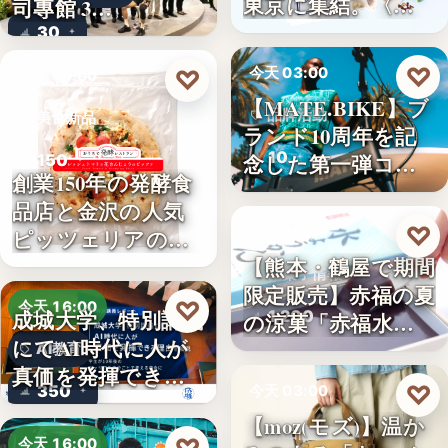
東京に集結。〈…
司專館 3…
30
♡
♡
今天 03:00
今天 16:00
【MATE.BIKE】ブ
品牌活動
美食新品
ランド10周年を記
10
念した第一弾コ…
150
創業150年の発酵食
品店と金沢の人気
♡
今天 03:00
ピッツェリアのコ
【熊本・鶴屋で期間
ラボ…
和菓子情報
限定販売】赤福の夏
♡
今天 16:00
成城大学、特別講義
1,200
の涼菓「赤福水よ
にてAI時代に人が
うか…
AI教育
真価を発揮できる
♡
350
今天 03:00
理由…
【moz(モズ)】温か
新品情報
今天 16:00