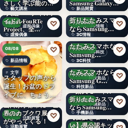
藝文講座
新品開賣
さしく学ぶ能の世
Samsung Galaxy…
藝文講座
新品開賣
界へ
＜ソフトバンク＞
7人組バーチャルア
折りたたみスマホ
イドルFouRTe
4.1
1,000円
♡
♡
08/08
今天 09:00
虛擬偶像
3C情報
ならSamsung…
Project、全…
虛擬偶像
3C情報
＜Samsung＞折り
たたみスマホなら
10
文字
♡
♡
08/08
今天 09:00
3C科技
Samsung…
新品情報
3C科技
＜ドコモ＞折りた
たみスマホなら
文字
文字
♡
今天 09:00
スタッフの声から
科技新品
Samsung G…
誕生！お盆のドラ
科技新品
＜楽天モバイル＞
イブに、ちょうど
折りたたみスマホ
文字
♡
今天 09:00
いい。「…
山口県宇部市に『世
手機新品
ならSamsung…
界のカブクワ展』
手機新品
♡
08/08
【愛媛を喰べた
活動展覽
がやってくる！
い】県公認キッチ
4.1
♡
活動展覽
今天 09:00