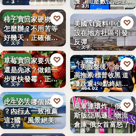
護，而是數位治理的
3
朱衛…
3月
升…
♡
柿子買回家硬梆梆
今天 18:47
♡
美國AI資料中心建
今天 06:40
怎麼辦？不用苦等
生活知識
設在地方社區引發
社會反彈
好幾天，正確催熟
反彈
文字
方法一次…
文字
♡
草莓買回家要先洗
今天 18:42
♡
今天 06:31
〈美股盤後〉油價走
還是先冰？做錯一
食物保存
高拖累 標普收黑 道
美股財經
步更快發霉，正確
瓊跌逾450點終結…
文字
保存方式…
464.02
♡
此生必去哪個國家
今天 18:40
♡
烏軍連環炸「俄羅
今天 06:30
？內行人一致推薦
旅遊推薦
斯版亞馬遜」物流
俄烏戰爭
這2國「風景絕美、
倉庫 俄女首富怒了
文字
美食好…
文字