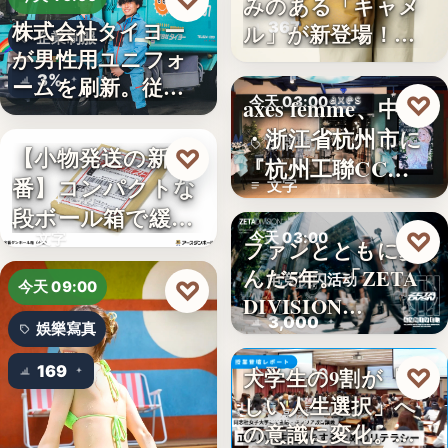
♡
みのある「キャメ
株式会社タイヨー
367
ル」が新登場！毎
企業制服
が男性用ユニフォ
日…
3%
ームを刷新。従来
♡
axes femme、中国
今天 03:00
の男女兼…
・浙江省杭州市に
品牌開店
【小物発送の新定
♡
今天 15:10
『杭州工聯CC…
番】コンパクトな
文字
日本包材
段ボール箱で緩衝
♡
今天 03:00
文字
材の節約…
ファンとともに歩
んだ5年。「ZETA
电竞快闪活动
♡
今天 09:00
DIVISION…
3,000
娛樂寫真
169
♡
大学生の9割が「正
今天 03:00
しい人生選択」へ
金融教育
の意識に変化。ブ