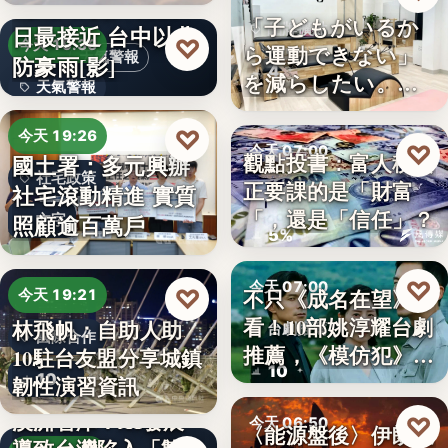
段階…
颱風白海豚8日及9
「子どもがいるか
日最接近 台中以北
品牌擴點
♡
今天 19:36
ら運動できない」
天氣警報
防豪雨[影]
4
を減らしたい。埼
天氣警報
玉県戸田…
文字
♡
今天 19:26
♡
今天 07:00
觀點投書：富人稅真
國土署：多元興辦
社宅政策
正要課的是「財富
社宅滾動精進 實質
財經評論
「，還是「信任」？
照顧逾百萬戶
文字
5%
♡
今天 07:00
♡
不只《成名在望》好
今天 19:21
看！10部姚淳耀台劇
林飛帆：自助人助
台劇推薦
國際合作
推薦，《模仿犯》
10駐台友盟分享城鎮
10
變…
10
韌性演習資訊
澳洲智庫：AI發展
♡
今天 06:50
〈能源盤後〉伊朗擬