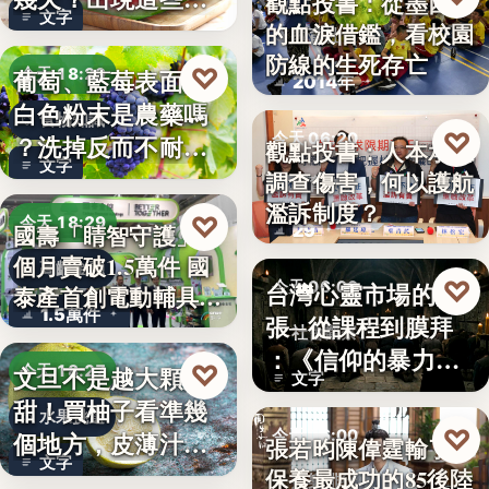
觀點投書：從墨西哥
文字
況別再吃
的血淚借鑑，看校園
教育社會
防線的生死存亡
♡
葡萄、藍莓表面的
今天 18:29
2014年
白色粉末是農藥嗎
食物知識
♡
今天 06:20
？洗掉反而不耐
觀點投書：人本承認
文字
放，「白霜…
調查傷害，何以護航
教育政策
濫訴制度？
♡
今天 18:29
29
國壽「睛智守護」3
個月賣破1.5萬件 國
高齡金融
♡
台灣心靈市場的擴
今天 06:00
泰產首創電動輔具…
1.5萬件
張─從課程到膜拜
社會觀察
：《信仰的暴力》
♡
文旦不是越大顆越
今天 18:27
文字
選摘（3…
甜！買柚子看準幾
水果挑選
♡
今天 06:00
個地方，皮薄汁多
張若昀陳偉霆輸了！
文字
不踩雷
保養最成功的85後陸
娛樂排行