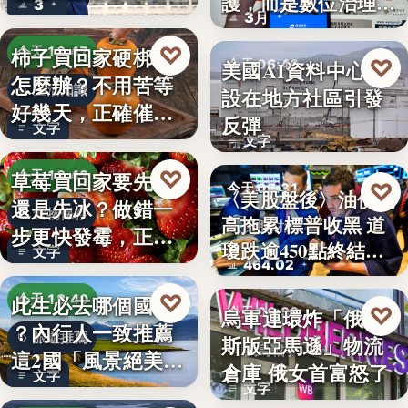
護，而是數位治理的
3
朱衛…
3月
升…
♡
柿子買回家硬梆梆
今天 18:47
♡
美國AI資料中心建
今天 06:40
怎麼辦？不用苦等
生活知識
設在地方社區引發
社會反彈
好幾天，正確催熟
反彈
文字
方法一次…
文字
♡
草莓買回家要先洗
今天 18:42
♡
今天 06:31
〈美股盤後〉油價走
還是先冰？做錯一
食物保存
高拖累 標普收黑 道
美股財經
步更快發霉，正確
瓊跌逾450點終結…
文字
保存方式…
464.02
♡
此生必去哪個國家
今天 18:40
♡
烏軍連環炸「俄羅
今天 06:30
？內行人一致推薦
旅遊推薦
斯版亞馬遜」物流
俄烏戰爭
這2國「風景絕美、
倉庫 俄女首富怒了
文字
美食好…
文字