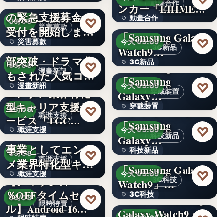
令和8年熊本地震へ
動畫合作
ンカー『EHIMEみ
の緊急支援募金の
60
動畫合作
きゃん…
＜OPEN＞
♡
08/08
災害募款
受付を開始しまし
「Samsung Galaxy
108
♡
災害募款
今天 09:00
た
シリーズ累計40万
3C新品
Watch9…
部突破・ドラマ化
文字
3C新品
＜Samsung＞
♡
08/08
漫畫新訊
もされた人気コミ
「Samsung
文字
♡
漫畫新訊
今天 09:00
ック！…
エンタメ業界特化
穿戴裝置
Galaxy…
型キャリア支援サ
文字
穿戴裝置
＜ソフトバンク＞
♡
08/08
職涯支援
ービス「TGC…
「Samsung
文字
♡
職涯支援
今天 09:00
W TOKYO、新規
科技新品
Galaxy…
事業としてエンタ
330,000
科技新品
＜ドコモ＞
♡
08/08
職涯支援
メ業界特化型キャ
「Samsung Galaxy
文字
♡
職涯支援
今天 09:00
リア…
【アマゾン37
3C科技
Watch9」…
％OFFタイムセー
文字
3C科技
＜au＞「Samsung
♡
08/08
限時特賣
ル】Android 16…
Galaxy Watch9」
文字