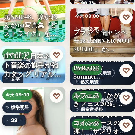
ロード…
90.7%
元NMB48、原かれ
♡
今天 03:00
んが1st写真集『ど
新品发布
ブランドキャンペ
ストライク』を…
ーン「NEVER NOT
13,200円
SUEDE」か…
♡
HYBEと日本ネッ
今天 09:00
WACCA ANIMAL
ト音楽の旗手が強
PARADE /
娛樂新聞
♡
今天 03:00
力タッグ リアル×
藝文展覽
Summer…
文字
バー…
藝文展覽
北陸最大のアイド
ルフェス「かがや
♡
3名
今天 09:00
♡
今天 03:00
偶像音樂祭
きフェス2026」第5
娛樂明星
偶像音樂祭
弾…
レトロでかわいい
23
コインケースの第2
47
♡
今天 03:00
新品快報
弾！「サンリオキ