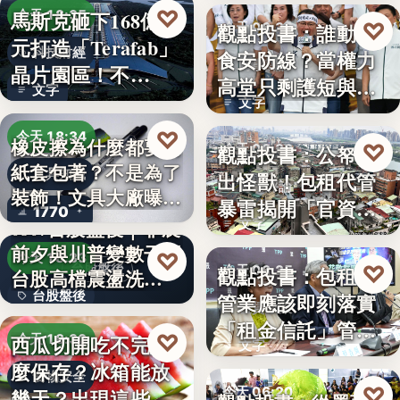
♡
馬斯克砸下168億美
今天 18:35
♡
觀點投書：誰動了
今天 06:30
元打造「Terafab」
科技財經
食安防線？當權力
時事評論
晶片園區！不…
高堂只剩護短與卸
文字
文字
責
♡
今天 18:34
橡皮擦為什麼都要用
♡
觀點投書：公帑養
今天 06:30
紙套包著？不是為了
文具知識
出怪獸！包租代管
時事評論
裝飾！文具大廠曝重
暴雷揭開「官資共
1770
要…
0807台股盤後｜非農
文字
生」的制…
前夕與川普變數干擾
♡
今天 18:33
♡
台股盤後
觀點投書：包租代
今天 06:25
台股高檔震盪洗…
台股盤後
管業應該即刻落實
租賃政策
「租金信託」管理
170.79
♡
西瓜切開吃不完怎
今天 18:30
文字
制度！才…
麼保存？冰箱能放
食物安全
♡
今天 06:20
幾天？出現這些狀