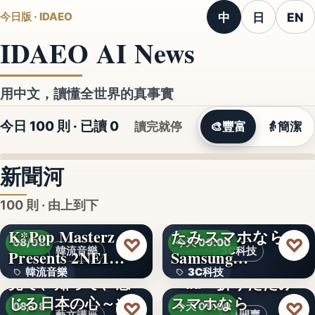
中
日
EN
今日版 · IDAEO
IDAEO AI News
用中文，讀懂全世界的真事實
今日 100 則 · 已讀
0
讀完就停
🎨
豐富
👵
簡潔
新聞河
100 則 · 由上到下
K*Pop Masterz
たみスマホなら
♡
♡
08/08
今天 09:00
韓流音樂
3C科技
Presents 2NE1…
Samsung…
韓流音樂
3C科技
見て、知って、感
＜au＞折りたたみ
じる日本の心～や
スマホなら
文字
文字
♡
♡
08/08
今天 09:00