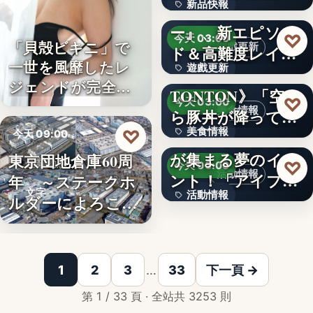
新品快報
ャラク…
『ソウルワーカ
ー』、新エピソー
400
♡
今天 03:00
「貝殻ビキニ」で
遊戲更新
ド＆高難度レイド
一世を風靡したレ
遊戲更新
を実装！新…
《豚丼屋
ジェンドが完全復
TONTON》「空か
文字
♡
今天 03:00
活武田久…
美食情報
ら豚丼が降ってき
美食情報
♡
た」が現実に…
アイプリのみんな
今天 09:00
が集まる夢のイベ
東京団地倉庫60周
文字
企業動態
♡
今天 03:00
活動情報
ント！「アイプリ
年 ～ステークホ
文字
活動情報
ワールド…
ルダーによろこば
れる…
＜OPEN＞折りた
文字
1
2
3
…
33
下一頁 →
第 1 / 33 頁 · 全站共 3253 則