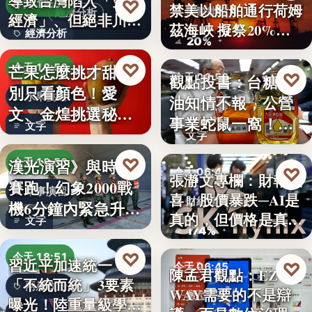
導致台灣陷入「雙速
♡
今天 18:54
禁美以船舶通行荷姆
國際能源
經濟分析
經濟」、但絕非川普
茲海峽 擬祭20%
經濟分析
所…
20%
貨…
40%
♡
芒果怎麼挑才甜？
今天 18:53
♡
觀點投書：台糖毒
今天 06:50
別只看顏色！愛
水果挑選
油知情不報，公營
食安風暴
文、金煌挑選秘訣
事業蛇鼠一窩！人
文字
曝光，買回…
文字
民何堪？
♡
漢光演習》與時間
今天 18:53
♡
今天 06:47
張瀞文專欄：財報報
賽跑！幻象2000戰
軍事演習
喜，股價暴跌─AI是
財經趨勢
機6分鐘內緊急升
真的，但價格是真
文字
空…
174%
的…
♡
今天 18:51
習近平加速統一？
♡
今天 06:45
陳孟君觀點：EZ
「不統而統」3要素
兩岸政治
WAY需要的不是辯
數位治理
曝光！陸重量級學者