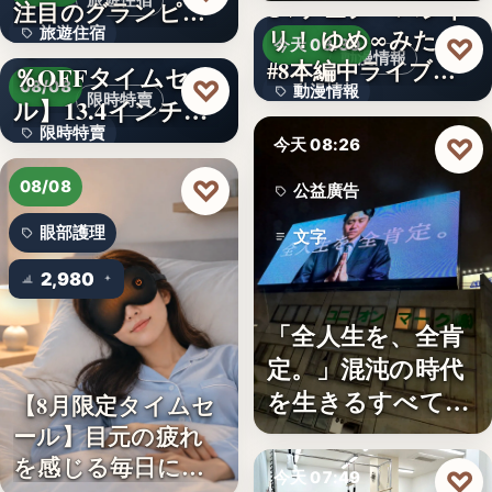
旅遊住宿
TVアニメ「バンド
注目のグランピン
旅遊住宿
リ！ ゆめ∞みた」
グ施設…
【アマゾン30
♡
今天 08:30
動漫情報
#8本編中ライブ映
％OFFタイムセー
10
♡
08/08
動漫情報
像…
限時特賣
ル】13.4インチ大
限時特賣
画面…
19,800円
♡
今天 08:26
文字
♡
08/08
公益廣告
眼部護理
文字
2,980
「全人生を、全肯
定。」混沌の時代
を生きるすべての
【8月限定タイムセ
人へ贈る…
ール】目元の疲れ
を感じる毎日に。3
♡
今天 07:49