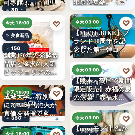
東京に集結。〈…
司專館 3…
30
♡
♡
今天 03:00
今天 16:00
【MATE.BIKE】ブ
品牌活動
美食新品
ランド10周年を記
10
念した第一弾コ…
150
創業150年の発酵食
品店と金沢の人気
♡
今天 03:00
ピッツェリアのコ
【熊本・鶴屋で期間
ラボ…
和菓子情報
限定販売】赤福の夏
♡
今天 16:00
成城大学、特別講義
1,200
の涼菓「赤福水よ
にてAI時代に人が
うか…
AI教育
真価を発揮できる
♡
350
今天 03:00
理由…
【moz(モズ)】温か
新品情報
今天 16:00