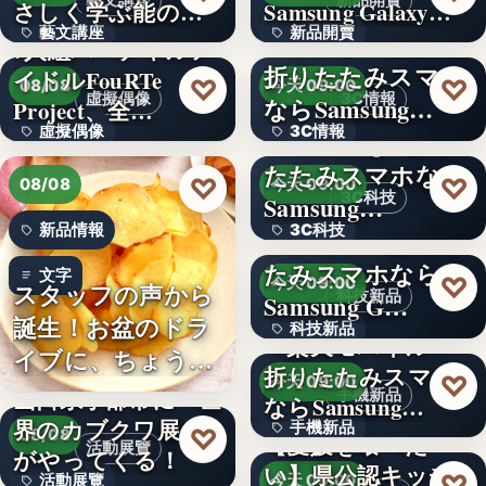
藝文講座
新品開賣
さしく学ぶ能の世
Samsung Galaxy…
藝文講座
新品開賣
界へ
＜ソフトバンク＞
7人組バーチャルア
折りたたみスマホ
イドルFouRTe
4.1
1,000円
♡
♡
08/08
今天 09:00
虛擬偶像
3C情報
ならSamsung…
Project、全…
虛擬偶像
3C情報
＜Samsung＞折り
たたみスマホなら
10
文字
♡
♡
08/08
今天 09:00
3C科技
Samsung…
新品情報
3C科技
＜ドコモ＞折りた
たみスマホなら
文字
文字
♡
今天 09:00
スタッフの声から
科技新品
Samsung G…
誕生！お盆のドラ
科技新品
＜楽天モバイル＞
イブに、ちょうど
折りたたみスマホ
文字
♡
今天 09:00
いい。「…
山口県宇部市に『世
手機新品
ならSamsung…
界のカブクワ展』
手機新品
♡
08/08
【愛媛を喰べた
活動展覽
がやってくる！
い】県公認キッチ
4.1
♡
活動展覽
今天 09:00