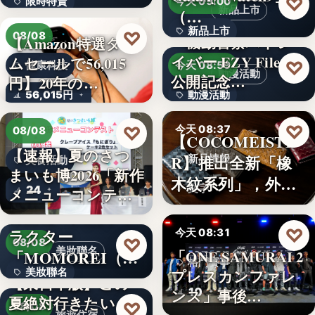
♡
限時特賣
今天 09:00
新品上市
（…
15,800円
新品上市
♡
08/08
『機動警察パトレ
【Amazon特選タイ
イバー EZY File 2』
ムセールで56,015
文字
♡
健康科技
今天 08:59
動漫活動
公開記念…
円】20年の…
56,015円
動漫活動
3,000円
♡
♡
今天 08:37
08/08
【COCOMEISTE
【速報】夏のさつ
R】推出全新「橡
新品情報
美食活動
まいも博2026「新作
木紋系列」，外層
文字
24
メニューコンテス
採…
ト…
韓国発の人気キャ
♡
ラクター
今天 08:31
♡
08/08
美妝聯名
「MOMOREI（モ
「ONE SAMURAI 2
格鬥賽事
美妝聯名
プレスカンファレ
モレイ）」が…
【東日本版】この
10
ンス」事後…
夏絶対行きたい！
文字
♡
08/08