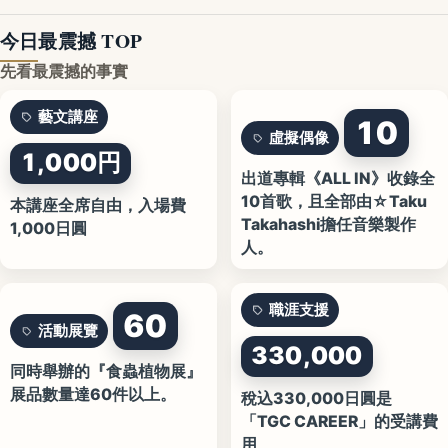
今日最震撼 TOP
先看最震撼的事實
藝文講座
10
虛擬偶像
1,000円
出道專輯《ALL IN》收錄全
10首歌，且全部由☆Taku
本講座全席自由，入場費
Takahashi擔任音樂製作
1,000日圓
人。
職涯支援
60
活動展覽
330,000
同時舉辦的『食蟲植物展』
展品數量達60件以上。
稅込330,000日圓是
「TGC CAREER」的受講費
用