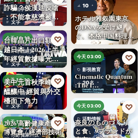
10
詐騙？侯漢廷反嗆
政治爭議
：不能拿慈濟被詐
ホテル雅叙園東京
文字
來洗白「…
のDNAを受け継
ぐ、本格中国料理店
♡
台韓晶片出口額超
今天 18:10
「万福…
越日本！2026上半
半導體經貿
♡
年經貿數據曝光：
今天 03:00
文字
台積…
影視教育
Cinematic Quantum
♡
美中元首秋季峰會
今天 18:10
20名
:The I…
醞釀中 經貿與外交
美中關係
檯面下角力
♡
文字
今天 03:00
活動情報
奈良のものづくり
♡
2026 高齡健康產業
今天 17:59
と食、9ブランドが
博覽會 / 經濟部技術
9
高齡健康科技