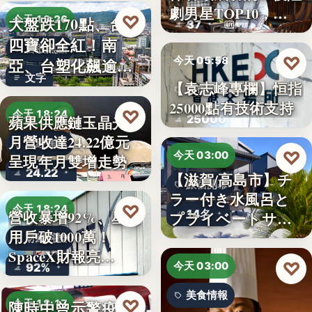
劇男星TOP10，…
♡
大盤跌170點、台塑
今天 18:26
37
四寶卻全紅！南
台股焦點
♡
今天 05:58
亞、台塑化飆逾
文字
5%，背…
【袁志峰專欄】恒指
股市分析
25000點有技術支持
♡
今天 18:24
25000
蘋果供應鏈玉晶光7
月營收達24.22億元
財經焦點
♡
今天 03:00
呈現年月雙增走勢
24.22
【滋賀/高島市】チ
旅宿開幕
ラー付き水風呂と
♡
今天 18:24
14名
營收暴增92%、星鏈
プライベートサウ
用戶破1000萬！
ナを楽…
財經科技
SpaceX財報亮…
♡
今天 03:00
92%
美食情報
♡
陳時中曾示警疫苗
今天 18:17