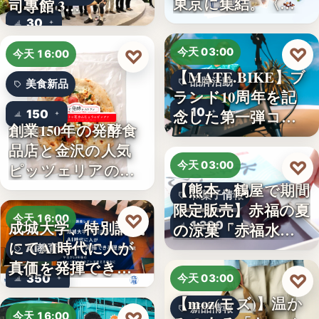
東京に集結。〈…
司專館 3…
30
♡
♡
今天 03:00
今天 16:00
【MATE.BIKE】ブ
品牌活動
美食新品
ランド10周年を記
10
念した第一弾コ…
150
創業150年の発酵食
品店と金沢の人気
♡
今天 03:00
ピッツェリアのコ
【熊本・鶴屋で期間
ラボ…
和菓子情報
限定販売】赤福の夏
♡
今天 16:00
成城大学、特別講義
1,200
の涼菓「赤福水よ
にてAI時代に人が
うか…
AI教育
真価を発揮できる
♡
350
今天 03:00
理由…
【moz(モズ)】温か
新品情報
今天 16:00