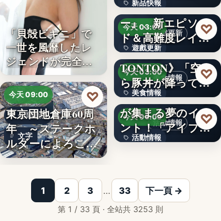
新品快報
ャラク…
『ソウルワーカ
ー』、新エピソー
400
♡
今天 03:00
「貝殻ビキニ」で
遊戲更新
ド＆高難度レイド
一世を風靡したレ
遊戲更新
を実装！新…
《豚丼屋
ジェンドが完全復
TONTON》「空か
文字
♡
今天 03:00
活武田久…
美食情報
ら豚丼が降ってき
美食情報
♡
た」が現実に…
アイプリのみんな
今天 09:00
が集まる夢のイベ
東京団地倉庫60周
文字
企業動態
♡
今天 03:00
活動情報
ント！「アイプリ
年 ～ステークホ
文字
活動情報
ワールド…
ルダーによろこば
れる…
＜OPEN＞折りた
文字
1
2
3
…
33
下一頁 →
第 1 / 33 頁 · 全站共 3253 則