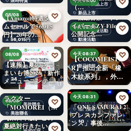
♡
限時特賣
今天 09:00
新品上市
（…
15,800円
新品上市
♡
08/08
『機動警察パトレ
【Amazon特選タイ
イバー EZY File 2』
ムセールで56,015
文字
♡
健康科技
今天 08:59
動漫活動
公開記念…
円】20年の…
56,015円
動漫活動
3,000円
♡
♡
今天 08:37
08/08
【COCOMEISTE
【速報】夏のさつ
R】推出全新「橡
新品情報
美食活動
まいも博2026「新作
木紋系列」，外層
文字
24
メニューコンテス
採…
ト…
韓国発の人気キャ
♡
ラクター
今天 08:31
♡
08/08
美妝聯名
「MOMOREI（モ
「ONE SAMURAI 2
格鬥賽事
美妝聯名
プレスカンファレ
モレイ）」が…
【東日本版】この
10
ンス」事後…
夏絶対行きたい！
文字
♡
08/08