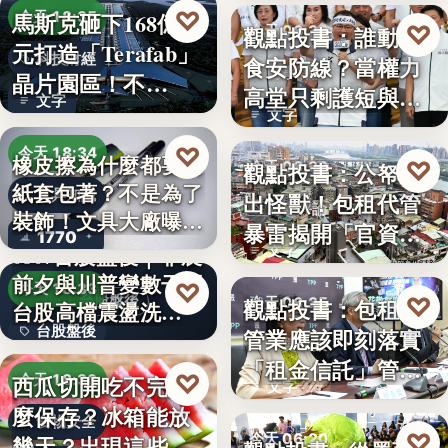
♡
馬斯克砸下168億美
今天 18:35
♡
觀點投書：誰動了
今天 06:30
元打造「Terafab」
科技財經
食安防線？當權力
時事評論
晶片園區！不…
高堂只剩護短與卸
文字
文字
責
♡
今天 18:34
橡皮擦為什麼都要用
♡
觀點投書：公帑養
今天 06:30
紙套包著？不是為了
文具知識
出怪獸！包租代管
時事評論
裝飾！文具大廠曝重
暴雷揭開「官資共
1770
要…
0807台股盤後｜非農
文字
生」的制…
前夕與川普變數干擾
♡
今天 18:33
♡
台股盤後
觀點投書：包租代
今天 06:25
台股高檔震盪洗…
台股盤後
管業應該即刻落實
租賃政策
「租金信託」管理
170.79
♡
西瓜切開吃不完怎
今天 18:30
文字
制度！才…
麼保存？冰箱能放
食物安全
♡
今天 06:20
幾天？出現這些狀