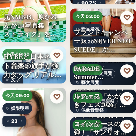
ロード…
90.7%
元NMB48、原かれ
♡
今天 03:00
んが1st写真集『ど
新品发布
ブランドキャンペ
ストライク』を…
ーン「NEVER NOT
13,200円
SUEDE」か…
♡
HYBEと日本ネッ
今天 09:00
WACCA ANIMAL
ト音楽の旗手が強
PARADE /
娛樂新聞
♡
今天 03:00
力タッグ リアル×
藝文展覽
Summer…
文字
バー…
藝文展覽
北陸最大のアイド
ルフェス「かがや
♡
3名
今天 09:00
♡
今天 03:00
偶像音樂祭
きフェス2026」第5
娛樂明星
偶像音樂祭
弾…
レトロでかわいい
23
コインケースの第2
47
♡
今天 03:00
新品快報
弾！「サンリオキ