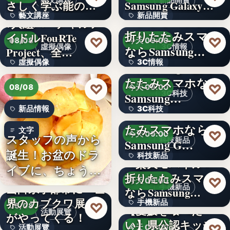
藝文講座
新品開賣
さしく学ぶ能の世
Samsung Galaxy…
藝文講座
新品開賣
界へ
＜ソフトバンク＞
7人組バーチャルア
折りたたみスマホ
イドルFouRTe
4.1
1,000円
♡
♡
08/08
今天 09:00
虛擬偶像
3C情報
ならSamsung…
Project、全…
虛擬偶像
3C情報
＜Samsung＞折り
たたみスマホなら
10
文字
♡
♡
08/08
今天 09:00
3C科技
Samsung…
新品情報
3C科技
＜ドコモ＞折りた
たみスマホなら
文字
文字
♡
今天 09:00
スタッフの声から
科技新品
Samsung G…
誕生！お盆のドラ
科技新品
＜楽天モバイル＞
イブに、ちょうど
折りたたみスマホ
文字
♡
今天 09:00
いい。「…
山口県宇部市に『世
手機新品
ならSamsung…
界のカブクワ展』
手機新品
♡
08/08
【愛媛を喰べた
活動展覽
がやってくる！
い】県公認キッチ
4.1
♡
活動展覽
今天 09:00