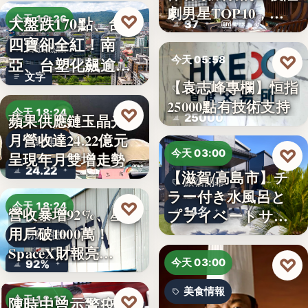
劇男星TOP10，…
♡
大盤跌170點、台塑
今天 18:26
37
四寶卻全紅！南
台股焦點
♡
今天 05:58
亞、台塑化飆逾
文字
5%，背…
【袁志峰專欄】恒指
股市分析
25000點有技術支持
♡
今天 18:24
25000
蘋果供應鏈玉晶光7
月營收達24.22億元
財經焦點
♡
今天 03:00
呈現年月雙增走勢
24.22
【滋賀/高島市】チ
旅宿開幕
ラー付き水風呂と
♡
今天 18:24
14名
營收暴增92%、星鏈
プライベートサウ
用戶破1000萬！
ナを楽…
財經科技
SpaceX財報亮…
♡
今天 03:00
92%
美食情報
♡
陳時中曾示警疫苗
今天 18:17