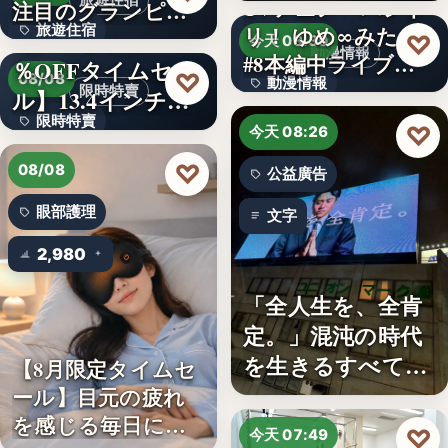
旅遊住宿
TVアニメ「バンド
注目のグランピン
旅遊住宿
リ！ ゆめ∞みた」
グ施設…
【アマゾン30
♡
今天 08:30
動漫情報
#8本編中ライブ映
％OFFタイムセー
10
♡
08/08
動漫情報
像…
限時特賣
ル】13.4インチ大
限時特賣
画面…
19,800円
♡
今天 08:26
文字
♡
08/08
公益廣告
眼部護理
文字
2,980
「全人生を、全肯
定。」混沌の時代
を生きるすべての
【8月限定タイムセ
人へ贈る…
ール】目元の疲れ
を感じる毎日に。3
♡
今天 07:49