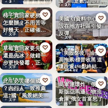
護，而是數位治理的
3
朱衛…
3月
升…
♡
柿子買回家硬梆梆
今天 18:47
♡
美國AI資料中心建
今天 06:40
怎麼辦？不用苦等
生活知識
設在地方社區引發
社會反彈
好幾天，正確催熟
反彈
文字
方法一次…
文字
♡
草莓買回家要先洗
今天 18:42
♡
今天 06:31
〈美股盤後〉油價走
還是先冰？做錯一
食物保存
高拖累 標普收黑 道
美股財經
步更快發霉，正確
瓊跌逾450點終結…
文字
保存方式…
464.02
♡
此生必去哪個國家
今天 18:40
♡
烏軍連環炸「俄羅
今天 06:30
？內行人一致推薦
旅遊推薦
斯版亞馬遜」物流
俄烏戰爭
這2國「風景絕美、
倉庫 俄女首富怒了
文字
美食好…
文字