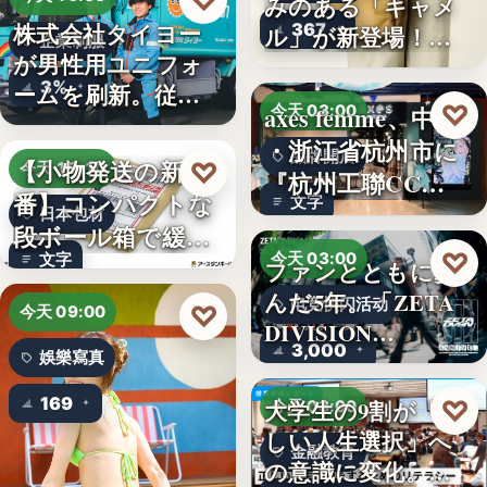
♡
みのある「キャメ
株式会社タイヨー
367
ル」が新登場！毎
企業制服
が男性用ユニフォ
日…
3%
ームを刷新。従来
♡
axes femme、中国
今天 03:00
の男女兼…
・浙江省杭州市に
品牌開店
【小物発送の新定
♡
今天 15:10
『杭州工聯CC…
番】コンパクトな
文字
日本包材
段ボール箱で緩衝
♡
今天 03:00
文字
材の節約…
ファンとともに歩
んだ5年。「ZETA
电竞快闪活动
♡
今天 09:00
DIVISION…
3,000
娛樂寫真
169
♡
大学生の9割が「正
今天 03:00
しい人生選択」へ
金融教育
の意識に変化。ブ