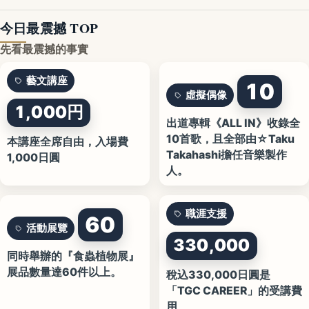
今日最震撼 TOP
先看最震撼的事實
藝文講座
10
虛擬偶像
1,000円
出道專輯《ALL IN》收錄全
10首歌，且全部由☆Taku
本講座全席自由，入場費
Takahashi擔任音樂製作
1,000日圓
人。
職涯支援
60
活動展覽
330,000
同時舉辦的『食蟲植物展』
展品數量達60件以上。
稅込330,000日圓是
「TGC CAREER」的受講費
用