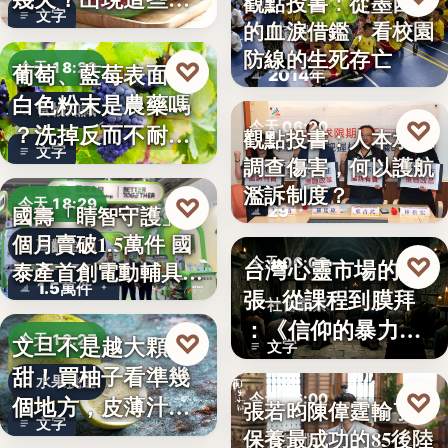
觀點投書：從墨西哥
文字
況別再吃
的血淚借鑑，看校園
教育社會
防線的生死存亡
♡
葡萄、藍莓表面的
今天 18:29
2014年
白色粉末是農藥嗎
食物知識
♡
今天 06:20
？洗掉反而不耐
觀點投書：人本承認
文字
放，「白霜…
調查傷害，何以護航
教育政策
濫訴制度？
♡
今天 18:29
29
國壽「睛智守護」3
個月賣破1.5萬件 國
高齡金融
♡
台灣心靈市場的擴
今天 06:00
泰產首創電動輔具…
1.5萬件
張─從課程到膜拜
社會觀察
：《信仰的暴力》
♡
文旦不是越大顆越
今天 18:27
文字
選摘（3…
甜！買柚子看準幾
水果挑選
♡
今天 06:00
個地方，皮薄汁多
張若昀陳偉霆輸了！
文字
不踩雷
保養最成功的85後陸
娛樂排行