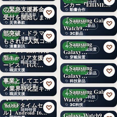
令和8年熊本地震へ
動畫合作
ンカー『EHIMEみ
の緊急支援募金の
60
動畫合作
きゃん…
＜OPEN＞
♡
08/08
災害募款
受付を開始しまし
「Samsung Galaxy
108
♡
災害募款
今天 09:00
た
シリーズ累計40万
3C新品
Watch9…
部突破・ドラマ化
文字
3C新品
＜Samsung＞
♡
08/08
漫畫新訊
もされた人気コミ
「Samsung
文字
♡
漫畫新訊
今天 09:00
ック！…
エンタメ業界特化
穿戴裝置
Galaxy…
型キャリア支援サ
文字
穿戴裝置
＜ソフトバンク＞
♡
08/08
職涯支援
ービス「TGC…
「Samsung
文字
♡
職涯支援
今天 09:00
W TOKYO、新規
科技新品
Galaxy…
事業としてエンタ
330,000
科技新品
＜ドコモ＞
♡
08/08
職涯支援
メ業界特化型キャ
「Samsung Galaxy
文字
♡
職涯支援
今天 09:00
リア…
【アマゾン37
3C科技
Watch9」…
％OFFタイムセー
文字
3C科技
＜au＞「Samsung
♡
08/08
限時特賣
ル】Android 16…
Galaxy Watch9」
文字