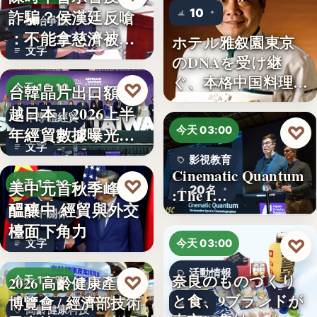
10
詐騙？侯漢廷反嗆
政治爭議
：不能拿慈濟被詐
ホテル雅叙園東京
文字
來洗白「…
のDNAを受け継
ぐ、本格中国料理店
♡
台韓晶片出口額超
今天 18:10
「万福…
越日本！2026上半
半導體經貿
♡
年經貿數據曝光：
今天 03:00
文字
台積…
影視教育
Cinematic Quantum
♡
美中元首秋季峰會
今天 18:10
20名
:The I…
醞釀中 經貿與外交
美中關係
檯面下角力
♡
文字
今天 03:00
活動情報
奈良のものづくり
♡
2026 高齡健康產業
今天 17:59
と食、9ブランドが
博覽會 / 經濟部技術
9
高齡健康科技