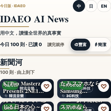
中
日
EN
今日版 · IDAEO
IDAEO AI News
用中文，讀懂全世界的真事實
今日 100 則 · 已讀
0
讀完就停
🎨
豐富
👵
簡潔
新聞河
100 則 · 由上到下
K*Pop Masterz
たみスマホなら
♡
♡
08/08
今天 09:00
韓流音樂
3C科技
Presents 2NE1…
Samsung…
韓流音樂
3C科技
見て、知って、感
＜au＞折りたたみ
じる日本の心～や
スマホなら
文字
文字
♡
♡
08/08
今天 09:00