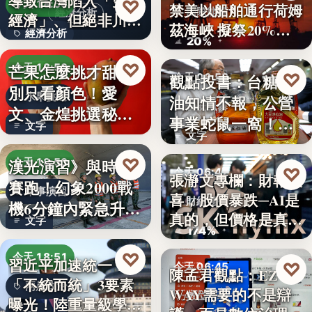
導致台灣陷入「雙速
♡
今天 18:54
禁美以船舶通行荷姆
國際能源
經濟分析
經濟」、但絕非川普
茲海峽 擬祭20%
經濟分析
所…
20%
貨…
40%
♡
芒果怎麼挑才甜？
今天 18:53
♡
觀點投書：台糖毒
今天 06:50
別只看顏色！愛
水果挑選
油知情不報，公營
食安風暴
文、金煌挑選秘訣
事業蛇鼠一窩！人
文字
曝光，買回…
文字
民何堪？
♡
漢光演習》與時間
今天 18:53
♡
今天 06:47
張瀞文專欄：財報報
賽跑！幻象2000戰
軍事演習
喜，股價暴跌─AI是
財經趨勢
機6分鐘內緊急升
真的，但價格是真
文字
空…
174%
的…
♡
今天 18:51
習近平加速統一？
♡
今天 06:45
陳孟君觀點：EZ
「不統而統」3要素
兩岸政治
WAY需要的不是辯
數位治理
曝光！陸重量級學者