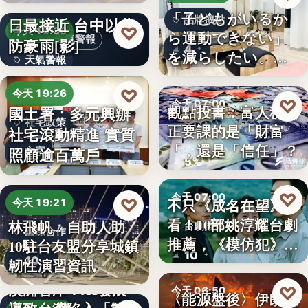
段階…
颱風白海豚8日及9
「子どもがいるか
日最接近 台中以北
品牌擴點
♡
今天 19:36
ら運動できない」
天氣警報
防豪雨[影]
4
を減らしたい。埼
天氣警報
玉県戸田…
文字
♡
今天 19:26
♡
今天 07:00
觀點投書：富人稅真
國土署：多元興辦
社宅政策
正要課的是「財富
社宅滾動精進 實質
財經評論
「，還是「信任」？
照顧逾百萬戶
文字
5%
♡
今天 07:00
♡
不只《成名在望》好
今天 19:21
看！10部姚淳耀台劇
林飛帆：自助人助
台劇推薦
國際合作
推薦，《模仿犯》
10駐台友盟分享城鎮
10
變…
10
韌性演習資訊
澳洲智庫：AI發展
♡
今天 06:50
〈能源盤後〉伊朗擬