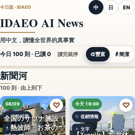
中
日
EN
今日版 · IDAEO
IDAEO AI News
用中文，讀懂全世界的真事實
今日 100 則 · 已讀
0
讀完就停
🎨
豐富
👵
簡潔
新聞河
100 則 · 由上到下
♡
♡
08/09
今天 16:00
全国のサウナ施設
活動招募
促銷情報
・熱波師・お茶の
文字
文字
【Tenniix】お盆休