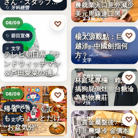
さん・スタッフ・
農就業人口意外減少
財經匯市
牙科經營
院長を豊か…
美元周線連二黑
2.3萬人
3,700万円
♡
08/09
♡
楊太源觀點：巨浪
今天 07:50
節目宣傳
越洋─中國劍指何
軍事分析
文字
テレビ朝日系「サ
方﹖
文字
ンドウィッチマン
＆芦田愛菜の博士
♡
今天 07:40
林庭瑤專欄：賴清德
ちゃん」…
搞狗屁倒灶，台糖淪
政治食安
♡
08/09
為動物農莊
7倍
帰省できなくて
餐飲活動
も、ちょっとだけ
♡
今天 07:32
文字
〈貴金屬盤後〉美7
“お盆気分”
月非農爆冷 金價本
貴金屬
日本JC、9月3日を