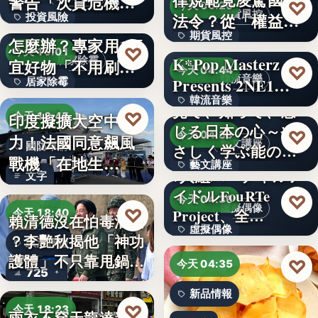
警告「次貸危機
♡
今天 06:20
期貨風控
法令？從「權益
投資風險
式」逆轉…
牆壁反覆潮濕發霉
期貨風控
數」定義看…
怎麼辦？專家用1便
文字
♡
今天 19:01
K*Pop Masterz
居家除霉
宜好物「不用刷清
文字
♡
今天 04:44
韓流音樂
Presents 2NE1…
居家除霉
除陳年…
韓流音樂
見て、知って、感
文字
♡
印度擬擴大空中戰
今天 18:45
じる日本の心～や
文字
♡
今天 04:39
力！法國同意飆風
藝文講座
國防軍購
さしく学ぶ能の世
戰機「在地生
藝文講座
界へ
7人組バーチャルア
文字
產」，機隊規…
イドルFouRTe
1,000円
♡
今天 04:36
虛擬偶像
♡
Project、全…
今天 18:40
賴清德沒在怕毒油案
虛擬偶像
？李艷秋揭他「神功
政治評論
護體」不只靠甩鍋盧
10
♡
今天 04:35
725
秀…
新品情報
♡
今天 18:23