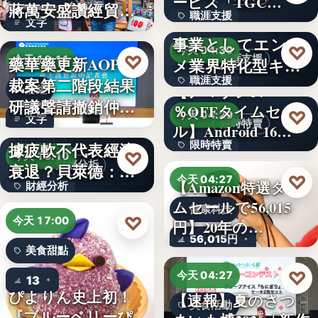
ービス「TGC…
蔣萬安盛讚經貿公
職涯支援
W TOKYO、新規
文字
益打…
事業としてエンタ
330,000
♡
今天 04:30
♡
藥華藥更新AOP仲
職涯支援
今天 18:11
メ業界特化型キャ
裁案第二階段結果
職涯支援
リア…
【アマゾン37
財經
研議聲請撤銷仲裁
％OFFタイムセー
文字
♡
今天 04:29
文字
判斷
美國7月非農就業數
限時特賣
ル】Android 16…
據疲軟不代表經濟
限時特賣
♡
今天 18:10
財經分析
衰退？貝萊德：AI
15,800円
♡
今天 04:27
【Amazon特選タイ
財經分析
正讓…
ムセールで56,015
健康科技
文字
♡
今天 17:00
円】20年の…
56,015円
美食甜點
♡
今天 04:27
13
ぴよりん史上初！
【速報】夏のさつ
美食活動
『ブルーベリーぴ