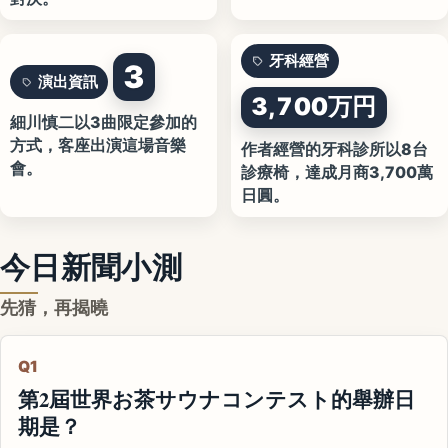
牙科經營
3
演出資訊
3,700万円
細川慎二以3曲限定參加的
方式，客座出演這場音樂
作者經營的牙科診所以8台
會。
診療椅，達成月商3,700萬
日圓。
今日新聞小測
先猜，再揭曉
Q1
第2屆世界お茶サウナコンテスト的舉辦日
期是？