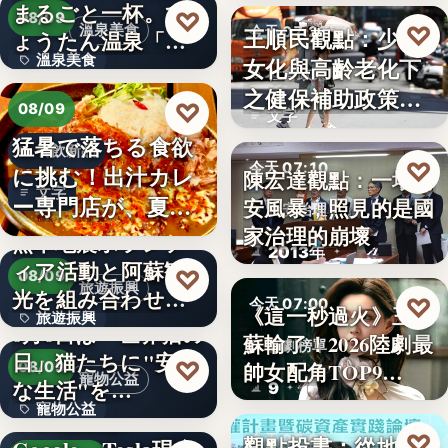
まるごと一杯。ひ
2,430
♡
08/09
♡
溫泉美食
王順民觀點：少子
今天 07:20
ょうたん温泉「飲
溫泉美食
女化與高齡老化下
泉堂」、…
社會政策
之健保補助政策的
14年
♡
08/09
文字
解構、重…
猛暑で落ちる食欲
餐飲新品
♡
今天 07:10
に挑む！出汁カレ
陳宏達觀點：一場食
文字
ー専門店が、夏限
安風暴，照見的是國
食安治理
定「無限…
家治理的崩壞
熊本地震ボランテ
2013年
ィア活動と阿蘇観
♡
08/09
旅遊振興
光を組み合わせた
♡
今天 07:00
《這一秒過火》王籽
旅遊振興
「ボラン…
8月8日は「世界猫の
蘇輸了！2026陸劇最
影劇榜單
日」猫たちに"安全
2
♡
帥女配角TOP9…
08/09
寵物公益
な生活"を…
9
寵物公益
下班國際線》
♡
觀點投書：從地方
今天 07:00