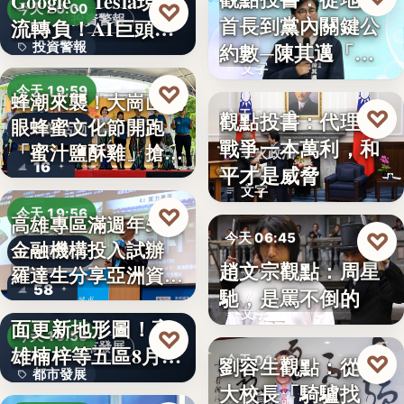
Google、Tesla現金
8%
♡
今天 20:00
首長到黨內關鍵公
投資警報
流轉負！AI巨頭…
政治分析
約數─陳其邁「被
投資警報
文字
組閣」背…
文字
♡
今天 19:59
蜂潮來襲！大崗山龍
♡
觀點投書：代理人
今天 06:50
眼蜂蜜文化節開跑
農業活動
戰爭一本萬利，和
「蜜汁鹽酥雞」搶先
軍火政治
16
平才是威脅
爆…
文字
♡
今天 19:56
高雄專區滿週年58家
♡
今天 06:45
金融機構投入試辦
金融政策
趙文宗觀點：周星
羅達生分享亞洲資
文化評論
58
馳，是罵不倒的
二十多年來首次全
產…
文字
面更新地形圖！高
♡
今天 19:55
都市發展
雄楠梓等五區8月20
♡
劉容生觀點：從清
今天 06:42
都市發展
日上…
大校長「騎驢找
教育評論