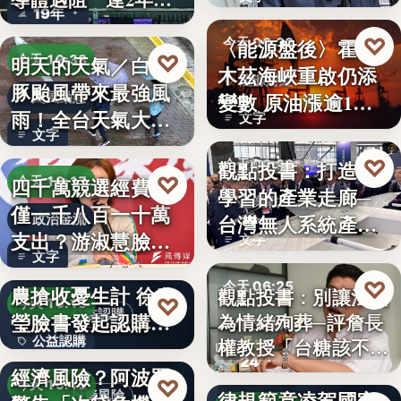
19年
參…
♡
〈能源盤後〉霍爾
今天 06:30
♡
明天的天氣／白海
今天 19:38
木茲海峽重啟仍添
能源財經
豚颱風帶來最強風
變數 原油漲逾1%
颱風動態
雨！全台天氣大轉
文字
但周…
文字
變「豪雨…
♡
觀點投書：打造會
今天 06:30
♡
四千萬競選經費，
今天 19:17
學習的產業走廊─
產業戰略
僅一千八百一十萬
台灣無人系統產業
政治金流
支出？游淑慧臉書
文字
需要的是…
文字
追問鄭：…
颱風來襲 五峰鄉果
♡
今天 06:25
農搶收憂生計 徐欣
觀點投書：別讓法治
♡
今天 19:15
公益認購
瑩臉書發起認購水
為情緒殉葬─評詹長
食安法治
公益認購
權教授「台糖該不該
梨行…
AI投資恐成下一個
24
觀點投書：公會自
通…
經濟風險？阿波羅
文字
♡
今天 19:10
律規範竟凌駕國家
投資風險