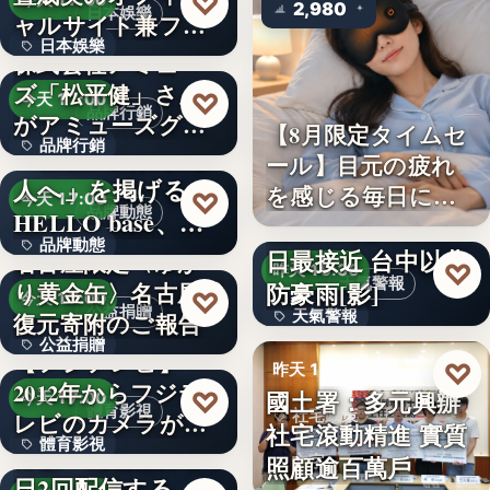
♡
今天 17:00
2,980
日本娛樂
ャルサイト兼フ
日本娛樂
ァ…
株式会社アミュー
ズ「松平健」さん
730円
♡
今天 17:00
品牌行銷
がアミューズグル
【8月限定タイムセ
品牌行銷
ープ ス…
「社長に買われる
ール】目元の疲れ
人へ」を掲げる
を感じる毎日に。3
1,200億円
♡
今天 17:00
品牌動態
HELLO base、創
段階…
颱風白海豚8日及9
品牌動態
業…
日最接近 台中以北
名古屋限定〈ゆか
♡
昨天 19:36
天氣警報
防豪雨[影]
り黄金缶〉名古屋城
文字
♡
今天 17:00
公益捐贈
天氣警報
復元寄附のご報告
公益捐贈
【フジテレビ】
文字
♡
昨天 19:26
2012年からフジテ
4,550,085
國土署：多元興辦
♡
今天 17:00
體育影視
社宅政策
レビのカメラが追
社宅滾動精進 實質
體育影視
い続け…
俳優・高橋健介が1
照顧逾百萬戶
文字
日2回配信する