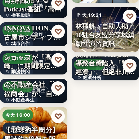
99
♡
今天 17:00
播客動態
Podcast番組『高
♡
播客動態
昨天 19:21
橋…
NEXT
林飛帆：自助人助
INNOVATION、名
文字
國際合作
♡
今天 16:58
10駐台友盟分享城鎮
城市合作
古屋市シティプロ
10
韌性演習資訊
城市合作
モーシ…
『頭文字D』POPUP
澳洲智庫：AI發展
ショップが「高
文字
♡
今天 16:30
導致台灣陷入「雙速
動漫快閃
♡
崎」に期間限定で
昨天 18:54
經濟分析
經濟」、但絕非川普
動漫快閃
登場…
1970年創業の長崎
經濟分析
所…
の不動産会社「浜
366
♡
今天 16:22
40%
不動產再生
福商会」が、自ら
不動產再生
再生…
文字
♡
今天 16:00
【地球約半周分】
美食快報