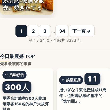
累計約2億個を販
文字
売、焼きたてミニ
クロワッ…
1
2
3
…
34
下一頁 →
第 1 / 34 頁 · 全站共 3333 則
今日最震撼 TOP
先看最震撼的事實
活動預告
11
娛樂直播
300人
指いぎなり東北産結成11周
年，也對應活動名稱中的
兩隊合計總勢300人參加，
『第11回』。
每隊各150名的神戶大拔河
對決。