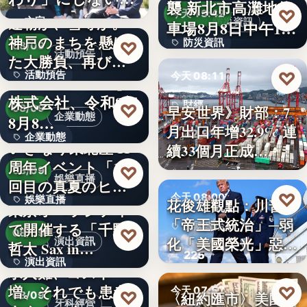
襲 新北市高灘地停
30
♡
求人票・…
今天 13:42
連覇か、雪辱か。
文字
防災資訊
車場8月8日中午12
神戸のまちを懸け
防災資訊
♡
時…
08/09
活動預告
た大勝負、再び！
文字
♡
活動預告
今天 08:11
…
Internnect Group
株式会社、令和8年
300人
財經
♡
早安世界》財部：7
08/09
企業動態
8月8…
月出口年增32.9% 連
32.9%
企業動態
いぎなり東北産 11
續33個月正成…
周年イベント「11
文字
♡
08/09
娛樂直播
回目の真夏のヒロ
♡
今天 08:00
娛樂直播
イ…
花俊雄觀點：川普
東京オペラシティ
「帝王式統治」─弱
で開催する「千野
美國政治
11
♡
08/09
化「美國榮光」惡化
演出資訊
哲太 Sax in…
225
「民…
演出資訊
求人難、コスト
増。それでも患者
♡
3
今天 07:57
♡
〈紐約匯市〉美國非
08/09
牙科經營