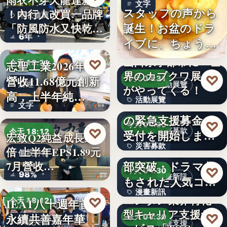
雨衣不穿天龍達新牌
文字
スタッフの声から
！內行人改買一品牌
雨衣推薦
誕生！お盆のドラ
「防風防水又快乾、
6年
イブに、ちょうど
穿…
いい。「…
山口県宇部市に『世
♡
志聖工業2026年7月
今天 18:21
界のカブクワ展』
♡
營收11.68億元創新
今天 04:31
財經
活動展覽
がやってくる！
高，上半年純…
活動展覽
令和8年熊本地震へ
文字
の緊急支援募金の
60
♡
今天 04:30
♡
災害募款
今天 18:12
受付を開始しまし
宏致Q2純益成長近1
災害募款
た
シリーズ累計40万
倍 上半年EPS1.89元
個股財報
部突破・ドラマ化
7月營收…
文字
♡
今天 04:30
98%
漫畫新訊
もされた人気コミ
漫畫新訊
ック！…
エンタメ業界特化
♡
IEAT八十週年首辦
今天 18:12
型キャリア支援サ
文字
♡
永續共善嘉年華
今天 04:30
永續共善
職涯支援