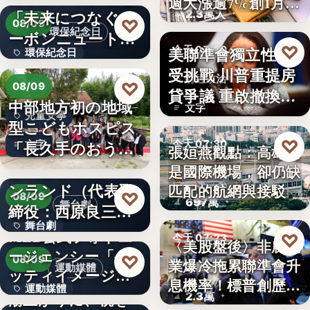
週大漲逾7%創1月
「未来につなぐカ
2.3萬人
來…
♡
08/09
環保紀念日
ーボンニュートラ
♡
美聯準會獨立性再
今天 07:30
環保紀念日
ルの…
受挑戰 川普重提房
財經政治
文字
♡
08/09
貸爭議 重啟撤換庫
中部地方初の地域
文字
克程…
兒童安寧
型こどもホスピス
♡
「長久手のおう
今天 07:30
文字
張姮燕觀點：高雄已
ち」が愛知…
株式会社青山メイ
是國際機場，卻仍缺
航空政策
ンランド（代表取
匹配的航網與接駁
♡
08/09
697萬
舞台劇
締役：西原良三）
舞台劇
特別協賛…
MLB公式フォトエ
♡
今天 07:23
〈美股盤後〉非農就
ージェンシー「ゲ
文字
♡
08/09
業爆冷拖累聯準會升
美股財經
運動媒體
ッティイメージ
息機率！標普創歷史
運動媒體
ズ」五十…
湯上がりに、桃を
2.3萬
新…