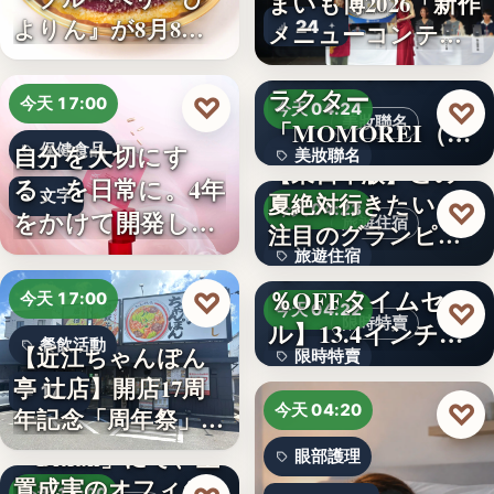
まいも博2026「新作
よりん』が8月8日
24
メニューコンテス
「ブル…
ト…
韓国発の人気キャ
ラクター
♡
今天 17:00
♡
今天 04:24
美妝聯名
「MOMOREI（モ
自分を大切にす
保健食品
美妝聯名
モレイ）」が…
【東日本版】この
る、を日常に。4年
文字
夏絶対行きたい！
文字
♡
今天 04:23
をかけて開発した
旅遊住宿
注目のグランピン
女性のた…
旅遊住宿
グ施設…
【アマゾン30
％OFFタイムセー
♡
今天 17:00
10
♡
今天 04:22
限時特賣
ル】13.4インチ大
餐飲活動
【近江ちゃんぽん
限時特賣
画面…
亭 辻店】開店17周
17
文字
♡
今天 04:20
年記念「周年祭」開
催…
「Bitfan」にて、玉
眼部護理
置成実のオフィシ