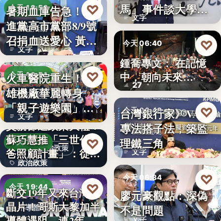
文字
馬」事件談大學治
♡
暑期血庫告急！民
今天 19:53
文字
理與領導倫…
進黨高市黨部8/9號
公益活動
召捐血送愛心 黃
♡
今天 06:40
文字
捷、…
鍾喬專文： 在記憶
劇場隨筆
♡
中，朝向未來…
火車醫院重生！高
今天 19:51
27
雄機廠華麗轉身
親子旅遊
「親子遊樂園」
♡
台灣銀行家》VASP
今天 06:40
文字
開幕首日…
父親節送政策大禮！
專法搭子法，築監
金融監理
蘇巧慧推「三世代爸
理鐵三角
♡
今天 19:49
政治政策
爸照顧計畫」：從準
文字
政治政策
爸…
♡
今天 06:34
50%
♡
今天 19:44
斷交19年又來台灣找
廖元豪觀點：深偽
法律觀點
晶片！哥斯大黎加半
不是問題
半導體
導體遇阻 連2年
文字