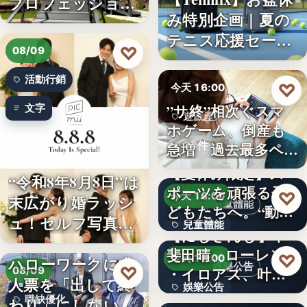
プロフェッショナ
み特別企画｜夏の
ル募集！…
テニス応援セー
♡
08/09
ル…
活動行銷
♡
今天 16:00
”サ終”相次ぐスマ
文字
遊戲產業
ホゲーム、倒産も
10件
急増 過去最多ペー
スで…
【夏休み限定】ス
“令和8年8月8日”は
ポーツを頑張る子
♡
今天 16:00
末広がり婚ラッシ
兒童體能
どもたちへ。“動け
ュ！セルフ写真館
兒童體能
る身体…
【にじさんじ】甲
「…
斐田晴、ローレン
0円
♡
今天 16:00
ハローワークに求
娛樂公告
♡
・イロアス、叶ワ
08/09
人票を「出して終
娛樂公告
ンマンラ…
因應白海豚颱風來
職缺優化
わり」にしない。