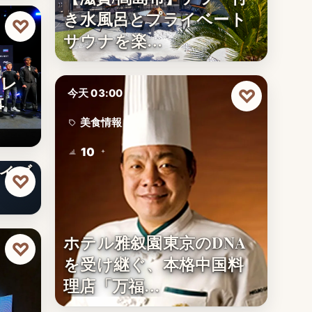
き水風呂とプライベート
♡
サウナを楽…
プレ
♡
今天 03:00
事
美食情報
！ ゆ
10
ライブ
♡
ホテル雅叙園東京のDNA
♡
を受け継ぐ、本格中国料
理店「万福…