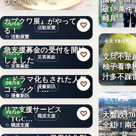
うどいい。「…
破1.5萬
1.5萬件
山口県宇部市に『世界の
輔具…
カブクワ展』がやってく
♡
08/08
活動展覽
る！
活動展覽
令和8年熊本地震への緊
今天 18:27
急支援募金の受付を開始
60
♡
08/08
文旦不是
水果挑選
しました
災害募款
柚子看準
災害募款
シリーズ累計40万部突破
文字
汁多不踩
・ドラマ化もされた人気
文字
♡
08/08
コミック！…
漫畫新訊
漫畫新訊
エンタメ業界特化型キャ
今天 18:26
リア支援サービス
文字
♡
大盤跌17
08/08
台股焦點
職涯支援
「TGC…
全紅！南
文字
職涯支援
W TOKYO、新規事業と
5%，背…