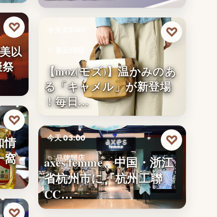
♡
♡
今天 03:00
美以
新品情報
擬祭
【moz(モズ)】温かみのあ
367
る「キャメル」が新登場
！毎日…
♡
♡
知情
今天 03:00
一窩
axes femme、中国・浙江
品牌開店
省杭州市に『杭州工聯
文字
CC…
♡