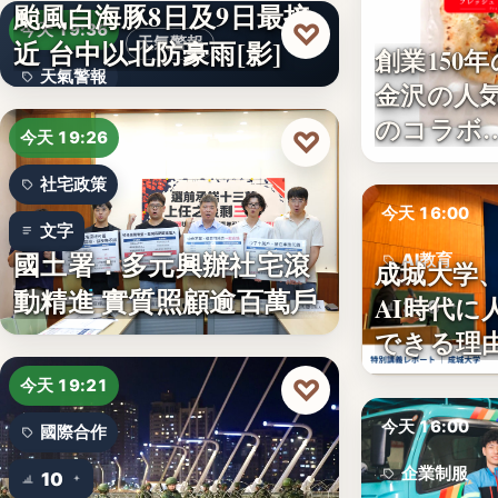
颱風白海豚8日及9日最接
♡
今天 19:36
近 台中以北防豪雨[影]
天氣警報
創業150
天氣警報
金沢の人
のコラボ
文字
♡
今天 19:26
社宅政策
今天 16:00
文字
國土署：多元興辦社宅滾
AI教育
成城大学
動精進 實質照顧逾百萬戶
AI時代に
350
できる理
♡
今天 19:21
今天 16:00
國際合作
企業制服
10