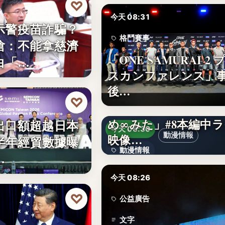
♡
今天 08:31
示警疫苗詐騙？
格鬥賽事
嗆：不能拿慈濟
「ONE SAMURAI 2 
白「…
10
スカンファレンス」
後…
♡
TVアニメ「バンドリ
め∞みた」#8本編中
出口額超越日本
今天 08:30
動漫情報
映像…
上半年經貿數據曝
動漫情報
…
19,800円
今天 08:26
♡
公益廣告
文字