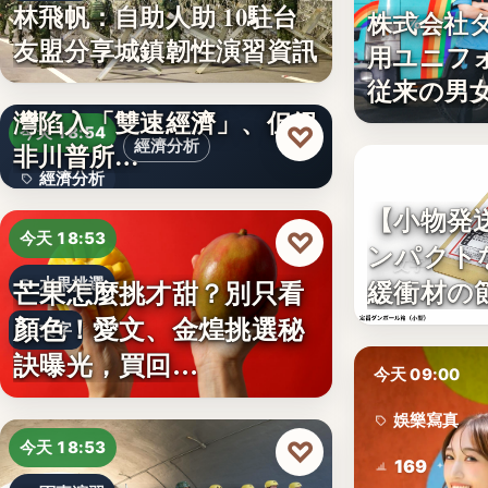
林飛帆：自助人助 10駐台
株式会社
3%
友盟分享城鎮韌性演習資訊
用ユニフ
澳洲智庫：AI發展導致台
従来の男
灣陷入「雙速經濟」、但絕
♡
今天 18:54
經濟分析
非川普所…
今天 15:10
經濟分析
【小物発
日本包材
40%
♡
今天 18:53
ンパクト
文字
緩衝材の
芒果怎麼挑才甜？別只看
水果挑選
顏色！愛文、金煌挑選秘
文字
訣曝光，買回…
今天 09:00
娛樂寫真
♡
今天 18:53
169