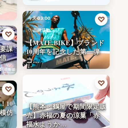
た
♡
今天 03:00
品牌活動
♡
【MATE.BIKE】ブランド
10
要課
10周年を記念した第一弾
信
コ…
♡
今天 03:00
♡
和菓子情報
！10
【熊本・鶴屋で期間限定販
1,200
模仿
売】赤福の夏の涼菓「赤
福水ようか…