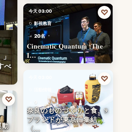
♡
今天 03:00
影視教育
20名
Cinematic Quantum :The
I…
。」
すべ
♡
今天 03:00
活動情報
♡
9
奈良のものづくりと食、9
ブランドが東京に集結。
運動
〈…