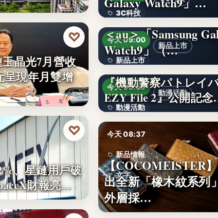
Galaxy Watch9」…
3C科技
＜au＞「Samsung Gal
文字
♡
今天 09:00
Watch9」（…
新品上市
鏈玉晶光7月營收
新品上市
2億元呈現年月雙增
『機動警察パトレイ
文字
今天 08:59
動漫活動
EZY File 2』公開記念
動漫活動
♡
3,000円
今天 08:37
新品情報
【COCOMEISTER
2%、星鏈用戶破
文字
出全新「橡木紋系列
SpaceX財報亮…
外層採…