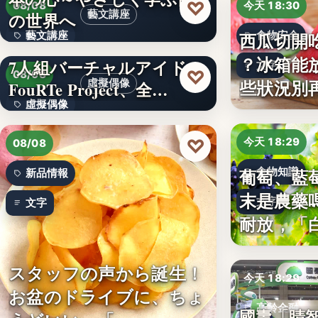
♡
08/08
今天 18:30
藝文講座
の世界へ
西瓜切開
藝文講座
食物安全
？冰箱能
7人組バーチャルアイドル
文字
1,000円
♡
08/08
些狀況別
虛擬偶像
FouRTe Project、全…
虛擬偶像
10
♡
今天 18:29
08/08
葡萄、藍
食物知識
新品情報
末是農藥
文字
文字
耐放，「
スタッフの声から誕生！
今天 18:29
お盆のドライブに、ちょ
高齡金融
國壽「睛