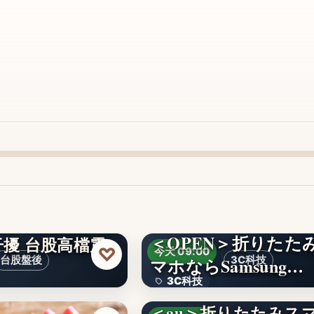
＜OPEN＞折りたた
擾 台股高檔震
♡
今天 09:00
台股盤後
マホならSamsung…
3C科技
3C科技
＜au＞折りたたみス
文字