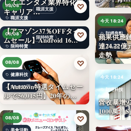
してエンタメ業界特化型
330,000
♡
08/08
キャリア…
職涯支援
職涯支援
今天 18:24
【アマゾン37％OFFタイ
文字
♡
財經焦點
08/08
蘋果供應
限時特賣
ムセール】Android 16…
達24.2
24.22
限時特賣
走勢
15,800円
♡
08/08
健康科技
今天 18:24
【Amazon特選タイムセー
56,015円
財經科技
ルで56,015円】20年の…
營收暴增9
92%
1000萬！
♡
08/08
美食活動