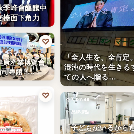
秋季峰會醞釀中
交檯面下角力
♡
技
「全人生を、全肯定
齡健康產業博覽會 /
混沌の時代を生きる
司專館 3…
ての人へ贈る…
♡
今天 07:49
品牌擴點
4
「子どもがいるから