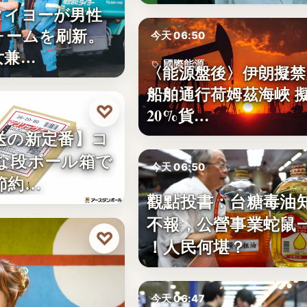
タイヨーが男性
ォームを刷新。
今天 06:50
女兼…
國際能源
〈能源盤後〉伊朗擬禁
船舶通行荷姆茲海峽 
20%
♡
20%貨…
送の新定番】コ
な段ボール箱で
今天 06:50
節約…
觀點投書：台糖毒油
食安風暴
不報，公營事業蛇鼠
文字
♡
！人民何堪？
今天 06:47