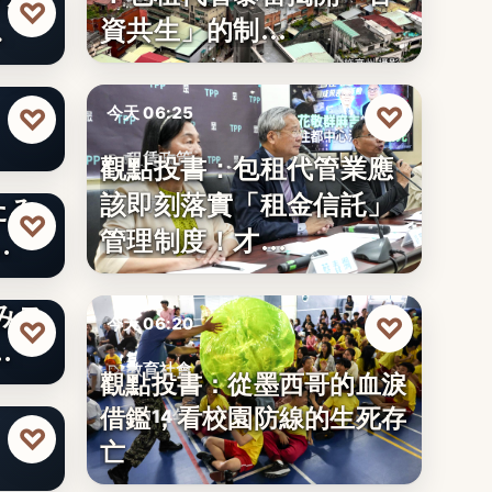
♡
資共生」的制…
…
りた
♡
♡
今天 06:25
觀點投書：包租代管業應
租賃政策
該即刻落實「租金信託」
たみ
文字
♡
管理制度！才…
…
みス
♡
今天 06:20
♡
…
教育社會
觀點投書：從墨西哥的血淚
りた
借鑑，看校園防線的生死存
2014年
♡
亡