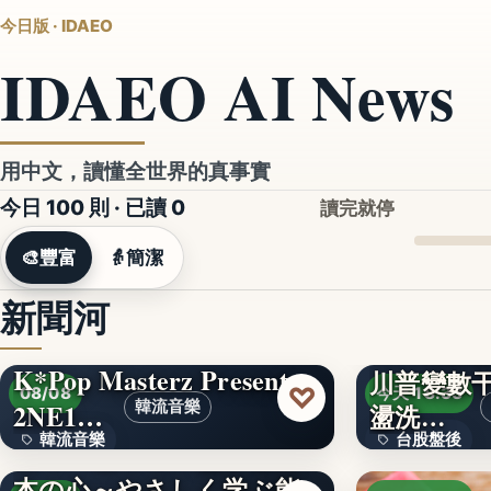
今日版 · IDAEO
IDAEO AI News
用中文，讀懂全世界的真事實
今日 100 則 · 已讀
0
讀完就停
🎨
豐富
👵
簡潔
新聞河
K*Pop Masterz Presents
川普變數干
♡
08/08
今天 18:33
2NE1…
韓流音樂
盪洗…
韓流音樂
台股盤後
見て、知って、感じる日
本の心～やさしく学ぶ能
文字
170.79