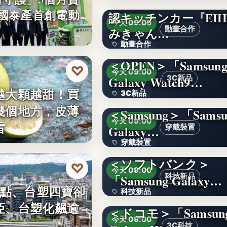
【愛媛を喰べたい】
件 國泰產首創電動
認キッチンカー『EHI
4.1
今天 09:00
動畫合作
みきゃん…
動畫合作
＜OPEN＞「Samsun
108
♡
今天 09:00
Galaxy Watch9…
3C新品
越大顆越甜！買
3C新品
幾個地方，皮薄
＜Samsung＞「Samsu
文字
今天 09:00
雷
Galaxy…
穿戴裝置
穿戴裝置
＜ソフトバンク＞
文字
♡
今天 09:00
「Samsung Galaxy…
科技新品
0點、台塑四寶卻
科技新品
亞、台塑化飆逾
＜ドコモ＞「Samsun
文字
今天 09:00
3C科技