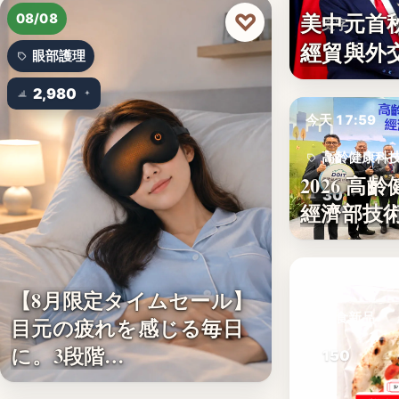
文字
美中元首
♡
08/08
文字
經貿與外
眼部護理
2,980
今天 17:59
高齡健康科
2026 高
30
經濟部技術
今天 16:00
【8月限定タイムセール】
美食新品
目元の疲れを感じる毎日
に。3段階…
150