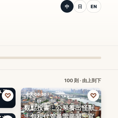
中
日
EN
100 則 · 由上到下
みス
♡
♡
今天 06:30
觀點投書：公帑養出怪獸
時事評論
！包租代管暴雷揭開「官
マホ
文字