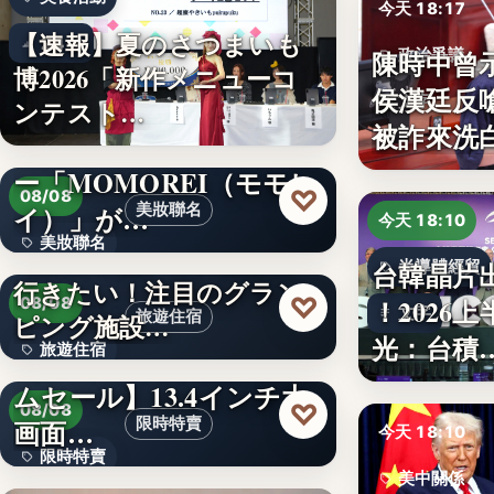
今天 18:17
【速報】夏のさつまいも
24
陳時中曾
政治爭議
博2026「新作メニューコ
侯漢廷反
文字
ンテスト…
被詐來洗
韓国発の人気キャラクタ
ー「MOMOREI（モモレ
♡
08/08
イ）」が…
美妝聯名
今天 18:10
美妝聯名
【東日本版】この夏絶対
台韓晶片
半導體經貿
行きたい！注目のグラン
文字
♡
！2026
08/08
文字
旅遊住宿
ピング施設…
光：台積
旅遊住宿
【アマゾン30％OFFタイ
ムセール】13.4インチ大
10
♡
08/08
画面…
限時特賣
今天 18:10
限時特賣
美中關係