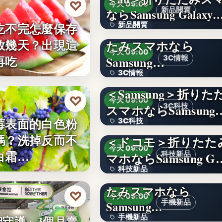
♡
今天 09:00
新品開賣
ならSamsung Galaxy
吃不完怎麼保存
新品開賣
＜ソフトバンク＞折
放幾天？出現這
たみスマホなら
4.1
今天 09:00
再吃
Samsung…
3C情報
3C情報
＜Samsung＞折りた
文字
♡
今天 09:00
スマホならSamsung
3C科技
莓表面的白色粉
3C科技
嗎？洗掉反而不
＜ドコモ＞折りたた
文字
今天 09:00
白霜…
マホならSamsung G
科技新品
科技新品
＜楽天モバイル＞折
たみスマホなら
文字
♡
今天 09:00
手機新品
Samsung…
手機新品
智守護」3個月賣