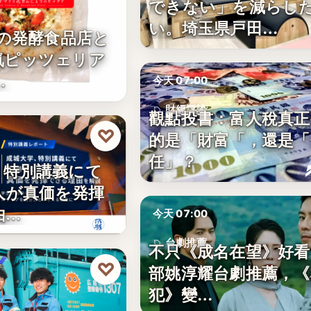
できない」を減らし
い。埼玉県戸田…
年の発酵食品店と
気ピッツェリア
…
今天 07:00
財經評論
觀點投書：富人稅真正
♡
的是「財富「，還是「
5%
任」？
、特別講義にて
人が真価を発揮
由…
今天 07:00
台劇推薦
不只《成名在望》好看
♡
部姚淳耀台劇推薦，《
10
犯》變…