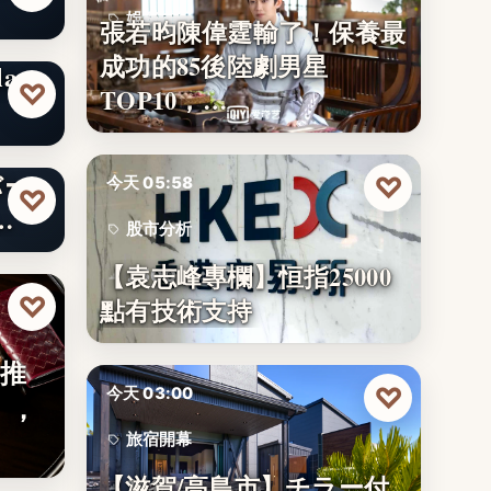
娛樂排行
張若昀陳偉霆輸了！保養最
成功的85後陸劇男星
37
axy
♡
TOP10，…
バー
♡
今天 05:58
♡
…
股市分析
【袁志峰專欄】恒指25000
25000
♡
點有技術支持
】推
♡
今天 03:00
」，
旅宿開幕
【滋賀/高島市】チラー付
14名