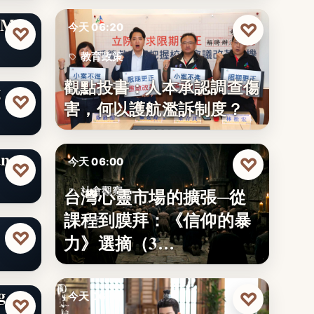
県公
ME
♡
今天 06:20
♡
教育政策
觀點投書：人本承認調查傷
g
29
♡
害，何以護航濫訴制度？
ng
♡
今天 06:00
♡
台灣心靈市場的擴張─從
社會觀察
課程到膜拜：《信仰的暴
文字
♡
力》選摘（3…
g
♡
今天 06:00
♡