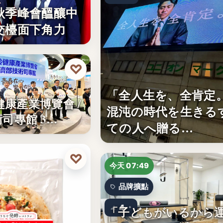
秋季峰會醞釀中
交檯面下角力
♡
技
「全人生を、全肯定
齡健康產業博覽會 /
混沌の時代を生きる
司專館 3…
ての人へ贈る…
♡
今天 07:49
品牌擴點
4
「子どもがいるから