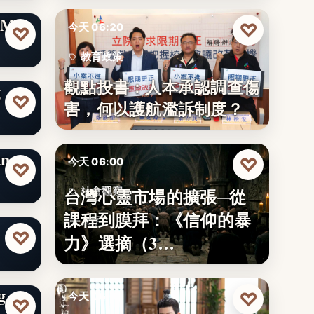
県公
ME
♡
今天 06:20
♡
教育政策
觀點投書：人本承認調查傷
g
29
♡
害，何以護航濫訴制度？
ng
♡
今天 06:00
♡
台灣心靈市場的擴張─從
社會觀察
課程到膜拜：《信仰的暴
文字
♡
力》選摘（3…
g
♡
今天 06:00
♡