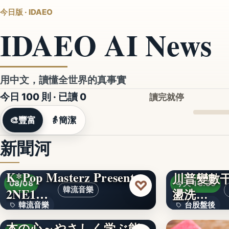
今日版 · IDAEO
IDAEO AI News
用中文，讀懂全世界的真事實
今日 100 則 · 已讀
0
讀完就停
🎨
豐富
👵
簡潔
新聞河
K*Pop Masterz Presents
川普變數干
♡
08/08
今天 18:33
2NE1…
韓流音樂
盪洗…
韓流音樂
台股盤後
見て、知って、感じる日
本の心～やさしく学ぶ能
文字
170.79