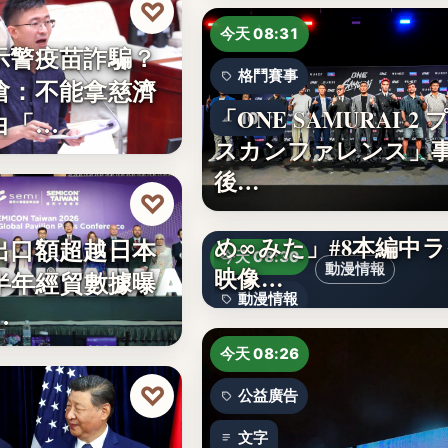
♡
今天 08:31
示警疫苗詐騙？
格鬥賽事
嗆：不能拿慈濟
「ONE SAMURAI 2 
白「…
10
スカンファレンス」
後…
♡
TVアニメ「バンドリ
め∞みた」#8本編中
出口額超越日本
今天 08:30
動漫情報
映像…
上半年經貿數據曝
動漫情報
…
19,800円
今天 08:26
♡
公益廣告
文字