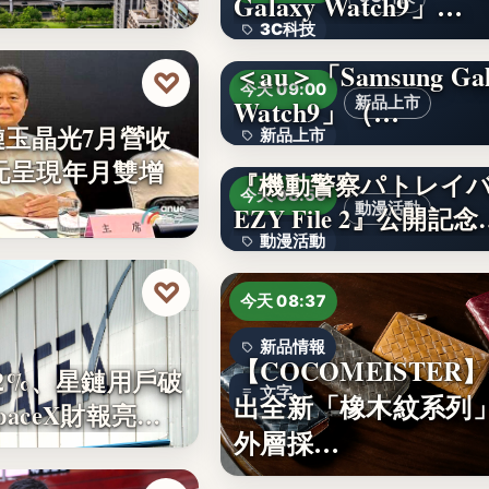
Galaxy Watch9」…
3C科技
＜au＞「Samsung Gal
文字
♡
今天 09:00
Watch9」（…
新品上市
鏈玉晶光7月營收
新品上市
2億元呈現年月雙增
『機動警察パトレイ
文字
今天 08:59
動漫活動
EZY File 2』公開記念
動漫活動
♡
3,000円
今天 08:37
新品情報
【COCOMEISTER
2%、星鏈用戶破
文字
出全新「橡木紋系列
SpaceX財報亮…
外層採…