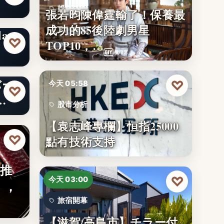
娛樂排行
張若昀陳偉霆輸了！保養最
成功的85後陸劇男星
37
axy
♡
TOP10，…
バー
♡
今天 05:58
♡
…
股市分析
【袁志峰專欄】恒指25000
25000
♡
點有技術支持
】推
♡
今天 03:00
」，
旅宿開幕
【滋賀/高島市】チラー付
14名