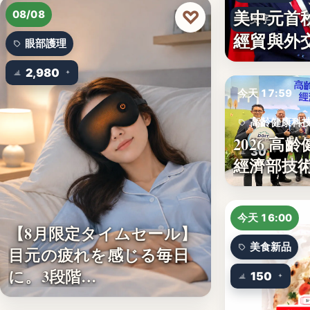
文字
美中元首
♡
08/08
文字
經貿與外
眼部護理
2,980
今天 17:59
高齡健康科
2026 高
30
經濟部技術
今天 16:00
【8月限定タイムセール】
美食新品
目元の疲れを感じる毎日
に。3段階…
150