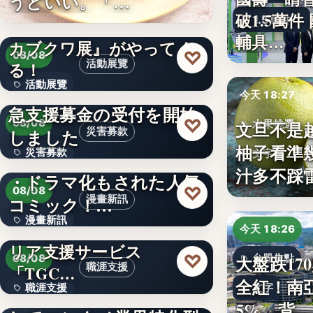
うどいい。「…
破1.5萬
1.5萬件
山口県宇部市に『世界の
輔具…
カブクワ展』がやってく
♡
08/08
活動展覽
る！
活動展覽
令和8年熊本地震への緊
今天 18:27
急支援募金の受付を開始
60
♡
08/08
文旦不是
水果挑選
しました
災害募款
柚子看準
災害募款
シリーズ累計40万部突破
文字
汁多不踩
・ドラマ化もされた人気
文字
♡
08/08
コミック！…
漫畫新訊
漫畫新訊
エンタメ業界特化型キャ
今天 18:26
リア支援サービス
文字
♡
大盤跌17
08/08
台股焦點
職涯支援
「TGC…
全紅！南
文字
職涯支援
W TOKYO、新規事業と
5%，背…