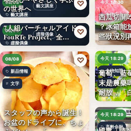
♡
08/08
今天 18:30
藝文講座
の世界へ
西瓜切開
藝文講座
食物安全
？冰箱能
7人組バーチャルアイドル
文字
1,000円
♡
08/08
些狀況別
虛擬偶像
FouRTe Project、全…
虛擬偶像
10
♡
今天 18:29
08/08
葡萄、藍
食物知識
新品情報
末是農藥
文字
文字
耐放，「
スタッフの声から誕生！
今天 18:29
お盆のドライブに、ちょ
高齡金融
國壽「睛