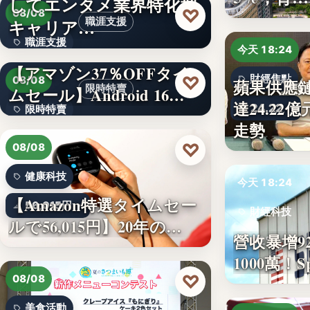
してエンタメ業界特化型
330,000
♡
08/08
キャリア…
職涯支援
職涯支援
今天 18:24
【アマゾン37％OFFタイ
文字
♡
財經焦點
08/08
蘋果供應
限時特賣
ムセール】Android 16…
達24.2
24.22
限時特賣
走勢
15,800円
♡
08/08
健康科技
今天 18:24
【Amazon特選タイムセー
56,015円
財經科技
ルで56,015円】20年の…
營收暴增9
92%
1000萬！
♡
08/08
美食活動