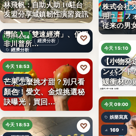
林飛帆：自助人助 10駐台
株式会社
3%
友盟分享城鎮韌性演習資訊
用ユニフ
澳洲智庫：AI發展導致台
従来の男
灣陷入「雙速經濟」、但絕
♡
今天 18:54
經濟分析
非川普所…
今天 15:10
經濟分析
【小物発
日本包材
40%
♡
今天 18:53
ンパクト
文字
緩衝材の
芒果怎麼挑才甜？別只看
水果挑選
顏色！愛文、金煌挑選秘
文字
訣曝光，買回…
今天 09:00
娛樂寫真
♡
今天 18:53
169