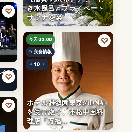
き水風呂とプライベート
♡
サウナを楽…
プレ
♡
今天 03:00
事
美食情報
！ ゆ
10
ライブ
♡
ホテル雅叙園東京のDNA
♡
を受け継ぐ、本格中国料
理店「万福…