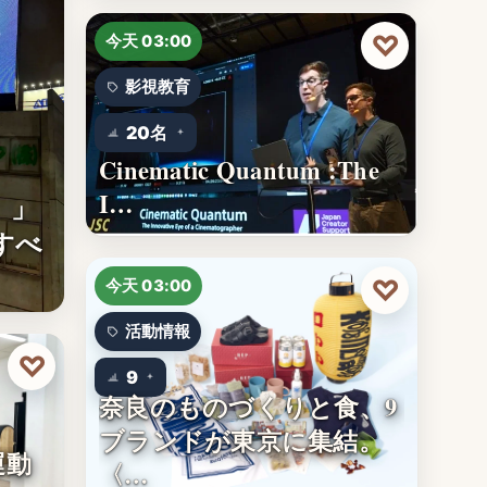
♡
今天 03:00
影視教育
20名
Cinematic Quantum :The
I…
。」
すべ
♡
今天 03:00
活動情報
♡
9
奈良のものづくりと食、9
ブランドが東京に集結。
運動
〈…