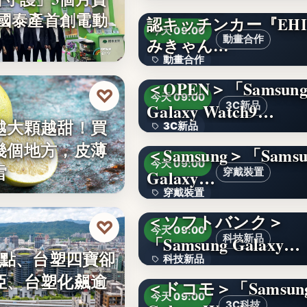
【愛媛を喰べたい】
件 國泰產首創電動
認キッチンカー『EHI
4.1
今天 09:00
動畫合作
みきゃん…
動畫合作
＜OPEN＞「Samsun
108
♡
今天 09:00
Galaxy Watch9…
3C新品
越大顆越甜！買
3C新品
幾個地方，皮薄
＜Samsung＞「Samsu
文字
今天 09:00
雷
Galaxy…
穿戴裝置
穿戴裝置
＜ソフトバンク＞
文字
♡
今天 09:00
「Samsung Galaxy…
科技新品
0點、台塑四寶卻
科技新品
亞、台塑化飆逾
＜ドコモ＞「Samsun
文字
今天 09:00
3C科技