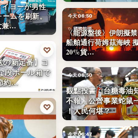
タイヨーが男性
ォームを刷新。
今天 06:50
女兼…
國際能源
〈能源盤後〉伊朗擬禁
船舶通行荷姆茲海峽 
20%
♡
20%貨…
送の新定番】コ
な段ボール箱で
今天 06:50
節約…
觀點投書：台糖毒油
食安風暴
不報，公營事業蛇鼠
文字
♡
！人民何堪？
今天 06:47