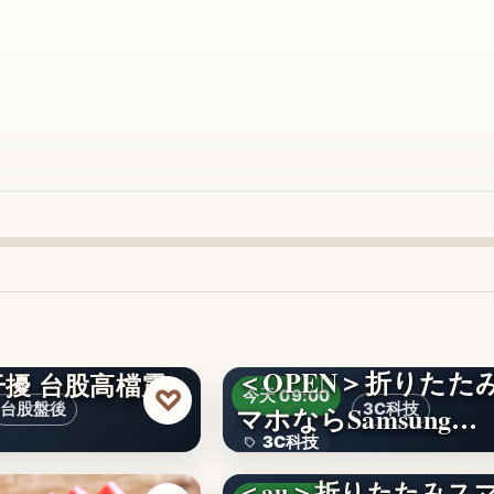
＜OPEN＞折りたた
擾 台股高檔震
♡
今天 09:00
台股盤後
マホならSamsung…
3C科技
3C科技
＜au＞折りたたみス
文字