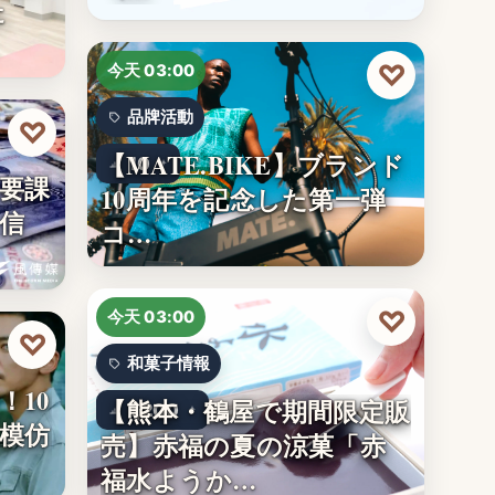
た
♡
今天 03:00
品牌活動
♡
【MATE.BIKE】ブランド
10
要課
10周年を記念した第一弾
信
コ…
♡
今天 03:00
♡
和菓子情報
！10
【熊本・鶴屋で期間限定販
1,200
模仿
売】赤福の夏の涼菓「赤
福水ようか…