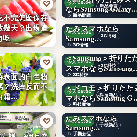
♡
今天 09:00
新品開賣
ならSamsung Galaxy
吃不完怎麼保存
新品開賣
＜ソフトバンク＞折
放幾天？出現這
たみスマホなら
4.1
今天 09:00
再吃
Samsung…
3C情報
3C情報
＜Samsung＞折りた
文字
♡
今天 09:00
スマホならSamsung
3C科技
莓表面的白色粉
3C科技
嗎？洗掉反而不
＜ドコモ＞折りたた
文字
今天 09:00
白霜…
マホならSamsung G
科技新品
科技新品
＜楽天モバイル＞折
たみスマホなら
文字
♡
今天 09:00
手機新品
Samsung…
手機新品
智守護」3個月賣