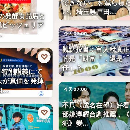
できない」を減らし
い。埼玉県戸田…
年の発酵食品店と
気ピッツェリア
…
今天 07:00
財經評論
觀點投書：富人稅真正
♡
的是「財富「，還是「
5%
任」？
、特別講義にて
人が真価を発揮
由…
今天 07:00
台劇推薦
不只《成名在望》好看
♡
部姚淳耀台劇推薦，《
10
犯》變…