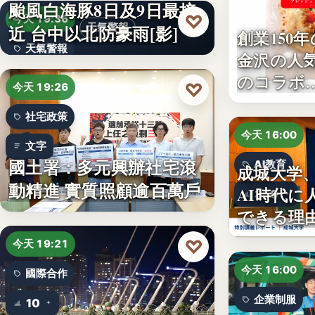
颱風白海豚8日及9日最接
♡
今天 19:36
近 台中以北防豪雨[影]
天氣警報
創業150
天氣警報
金沢の人
のコラボ
文字
♡
今天 19:26
社宅政策
今天 16:00
文字
國土署：多元興辦社宅滾
AI教育
成城大学
動精進 實質照顧逾百萬戶
AI時代に
350
できる理
♡
今天 19:21
今天 16:00
國際合作
企業制服
10