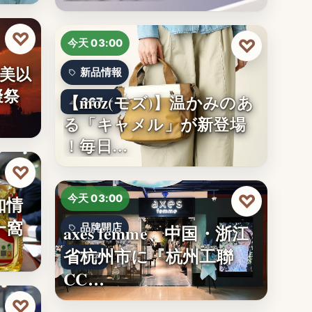
♡
♡
今天 03:00
美以
新品情報
擬祭
【moz(モズ)】温かみのあ
367
る「キャメル」が新登場
！毎日…
♡
♡
知情
今天 03:00
一窩
axes femme、中国・浙江
品牌開店
省杭州市に『杭州工聯
文字
CC…
♡