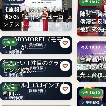
今天 18:17
【速報】夏のさつまいも
24
陳時中曾
政治爭議
博2026「新作メニューコ
侯漢廷反
文字
ンテスト…
被詐來洗
韓国発の人気キャラクタ
ー「MOMOREI（モモレ
♡
08/08
イ）」が…
美妝聯名
今天 18:10
美妝聯名
【東日本版】この夏絶対
台韓晶片
半導體經貿
行きたい！注目のグラン
文字
♡
！2026
08/08
文字
旅遊住宿
ピング施設…
光：台積
旅遊住宿
【アマゾン30％OFFタイ
ムセール】13.4インチ大
10
♡
08/08
画面…
限時特賣
今天 18:10
限時特賣
美中關係