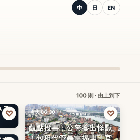
中
日
EN
100 則 · 由上到下
みス
♡
♡
今天 06:30
觀點投書：公帑養出怪獸
時事評論
！包租代管暴雷揭開「官
マホ
文字