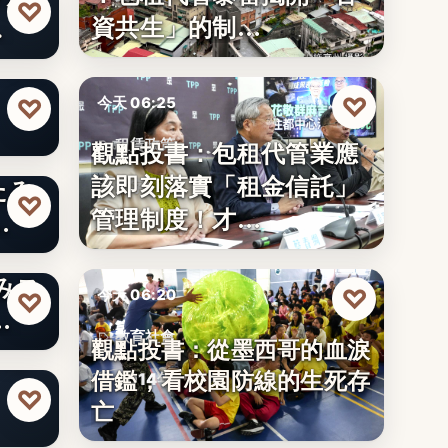
♡
資共生」的制…
…
りた
♡
♡
今天 06:25
觀點投書：包租代管業應
租賃政策
該即刻落實「租金信託」
たみ
文字
♡
管理制度！才…
…
みス
♡
今天 06:20
♡
…
教育社會
觀點投書：從墨西哥的血淚
りた
借鑑，看校園防線的生死存
2014年
♡
亡