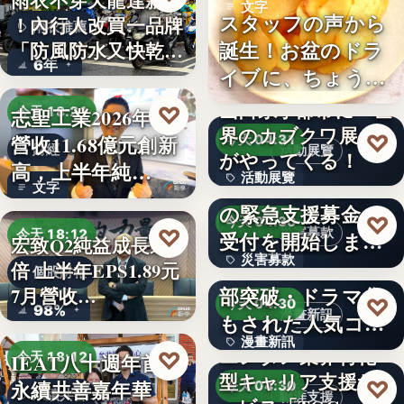
雨衣不穿天龍達新牌
文字
スタッフの声から
！內行人改買一品牌
雨衣推薦
誕生！お盆のドラ
「防風防水又快乾、
6年
イブに、ちょうど
穿…
いい。「…
山口県宇部市に『世
♡
志聖工業2026年7月
今天 18:21
界のカブクワ展』
♡
營收11.68億元創新
今天 04:31
財經
活動展覽
がやってくる！
高，上半年純…
活動展覽
令和8年熊本地震へ
文字
の緊急支援募金の
60
♡
今天 04:30
♡
災害募款
今天 18:12
受付を開始しまし
宏致Q2純益成長近1
災害募款
た
シリーズ累計40万
倍 上半年EPS1.89元
個股財報
部突破・ドラマ化
7月營收…
文字
♡
今天 04:30
98%
漫畫新訊
もされた人気コミ
漫畫新訊
ック！…
エンタメ業界特化
♡
IEAT八十週年首辦
今天 18:12
型キャリア支援サ
文字
♡
永續共善嘉年華
今天 04:30
永續共善
職涯支援