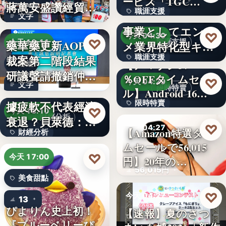
ービス「TGC…
蔣萬安盛讚經貿公
職涯支援
W TOKYO、新規
文字
益打…
事業としてエンタ
330,000
♡
今天 04:30
♡
藥華藥更新AOP仲
職涯支援
今天 18:11
メ業界特化型キャ
裁案第二階段結果
職涯支援
リア…
【アマゾン37
財經
研議聲請撤銷仲裁
％OFFタイムセー
文字
♡
今天 04:29
文字
判斷
美國7月非農就業數
限時特賣
ル】Android 16…
據疲軟不代表經濟
限時特賣
♡
今天 18:10
財經分析
衰退？貝萊德：AI
15,800円
♡
今天 04:27
【Amazon特選タイ
財經分析
正讓…
ムセールで56,015
健康科技
文字
♡
今天 17:00
円】20年の…
56,015円
美食甜點
♡
今天 04:27
13
ぴよりん史上初！
【速報】夏のさつ
美食活動
『ブルーベリーぴ