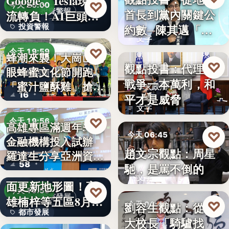
Google、Tesla現金
8%
♡
今天 20:00
首長到黨內關鍵公
投資警報
流轉負！AI巨頭…
政治分析
約數─陳其邁「被
投資警報
文字
組閣」背…
文字
♡
今天 19:59
蜂潮來襲！大崗山龍
♡
觀點投書：代理人
今天 06:50
眼蜂蜜文化節開跑
農業活動
戰爭一本萬利，和
「蜜汁鹽酥雞」搶先
軍火政治
16
平才是威脅
爆…
文字
♡
今天 19:56
高雄專區滿週年58家
♡
今天 06:45
金融機構投入試辦
金融政策
趙文宗觀點：周星
羅達生分享亞洲資
文化評論
58
馳，是罵不倒的
二十多年來首次全
產…
文字
面更新地形圖！高
♡
今天 19:55
都市發展
雄楠梓等五區8月20
♡
劉容生觀點：從清
今天 06:42
都市發展
日上…
大校長「騎驢找
教育評論