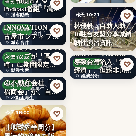
99
♡
今天 17:00
播客動態
Podcast番組『高
♡
播客動態
昨天 19:21
橋…
NEXT
林飛帆：自助人助
INNOVATION、名
文字
國際合作
♡
今天 16:58
10駐台友盟分享城鎮
城市合作
古屋市シティプロ
10
韌性演習資訊
城市合作
モーシ…
『頭文字D』POPUP
澳洲智庫：AI發展
ショップが「高
文字
♡
今天 16:30
導致台灣陷入「雙速
動漫快閃
♡
崎」に期間限定で
昨天 18:54
經濟分析
經濟」、但絕非川普
動漫快閃
登場…
1970年創業の長崎
經濟分析
所…
の不動産会社「浜
366
♡
今天 16:22
40%
不動產再生
福商会」が、自ら
不動產再生
再生…
文字
♡
今天 16:00
【地球約半周分】
美食快報