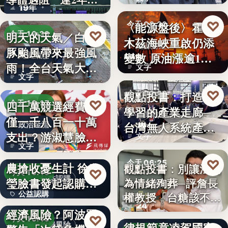
19年
參…
♡
〈能源盤後〉霍爾
今天 06:30
♡
明天的天氣／白海
今天 19:38
木茲海峽重啟仍添
能源財經
豚颱風帶來最強風
變數 原油漲逾1%
颱風動態
雨！全台天氣大轉
文字
但周…
文字
變「豪雨…
♡
觀點投書：打造會
今天 06:30
♡
四千萬競選經費，
今天 19:17
學習的產業走廊─
產業戰略
僅一千八百一十萬
台灣無人系統產業
政治金流
支出？游淑慧臉書
文字
需要的是…
文字
追問鄭：…
颱風來襲 五峰鄉果
♡
今天 06:25
農搶收憂生計 徐欣
觀點投書：別讓法治
♡
今天 19:15
公益認購
瑩臉書發起認購水
為情緒殉葬─評詹長
食安法治
公益認購
權教授「台糖該不該
梨行…
AI投資恐成下一個
24
觀點投書：公會自
通…
經濟風險？阿波羅
文字
♡
今天 19:10
律規範竟凌駕國家
投資風險