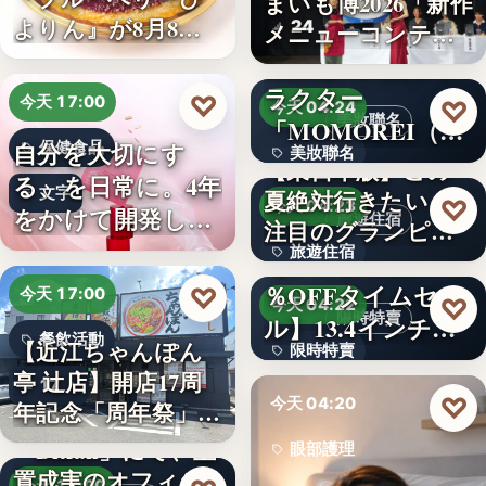
まいも博2026「新作
よりん』が8月8日
24
メニューコンテス
「ブル…
ト…
韓国発の人気キャ
ラクター
♡
今天 17:00
♡
今天 04:24
美妝聯名
「MOMOREI（モ
自分を大切にす
保健食品
美妝聯名
モレイ）」が…
【東日本版】この
る、を日常に。4年
文字
夏絶対行きたい！
文字
♡
今天 04:23
をかけて開発した
旅遊住宿
注目のグランピン
女性のた…
旅遊住宿
グ施設…
【アマゾン30
％OFFタイムセー
♡
今天 17:00
10
♡
今天 04:22
限時特賣
ル】13.4インチ大
餐飲活動
【近江ちゃんぽん
限時特賣
画面…
亭 辻店】開店17周
17
文字
♡
今天 04:20
年記念「周年祭」開
催…
「Bitfan」にて、玉
眼部護理
置成実のオフィシ