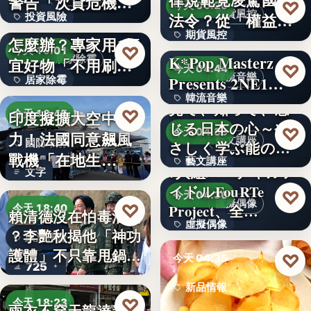
警告「次貸危機
♡
今天 06:20
期貨風控
法令？從「權益
投資風險
式」逆轉…
牆壁反覆潮濕發霉
期貨風控
數」定義看…
怎麼辦？專家用1便
文字
♡
今天 19:01
K*Pop Masterz
居家除霉
宜好物「不用刷清
文字
♡
今天 04:44
韓流音樂
Presents 2NE1…
居家除霉
除陳年…
韓流音樂
見て、知って、感
文字
♡
印度擬擴大空中戰
今天 18:45
じる日本の心～や
文字
♡
今天 04:39
力！法國同意飆風
藝文講座
國防軍購
さしく学ぶ能の世
戰機「在地生
藝文講座
界へ
7人組バーチャルア
文字
產」，機隊規…
イドルFouRTe
1,000円
♡
今天 04:36
虛擬偶像
♡
Project、全…
今天 18:40
賴清德沒在怕毒油案
虛擬偶像
？李艷秋揭他「神功
政治評論
護體」不只靠甩鍋盧
10
♡
今天 04:35
725
秀…
新品情報
♡
今天 18:23