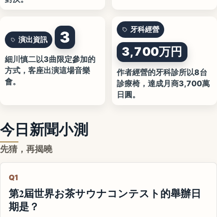
牙科經營
3
演出資訊
3,700万円
細川慎二以3曲限定參加的
方式，客座出演這場音樂
作者經營的牙科診所以8台
會。
診療椅，達成月商3,700萬
日圓。
今日新聞小測
先猜，再揭曉
Q1
第2屆世界お茶サウナコンテスト的舉辦日
期是？