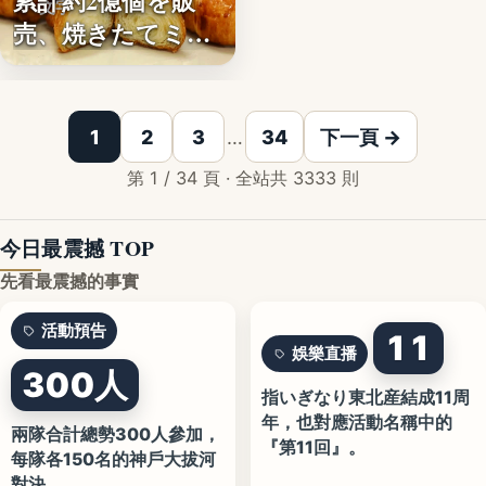
累計約2億個を販
文字
売、焼きたてミニ
クロワッ…
1
2
3
…
34
下一頁 →
第 1 / 34 頁 · 全站共 3333 則
今日最震撼 TOP
先看最震撼的事實
活動預告
11
娛樂直播
300人
指いぎなり東北産結成11周
年，也對應活動名稱中的
兩隊合計總勢300人參加，
『第11回』。
每隊各150名的神戶大拔河
對決。