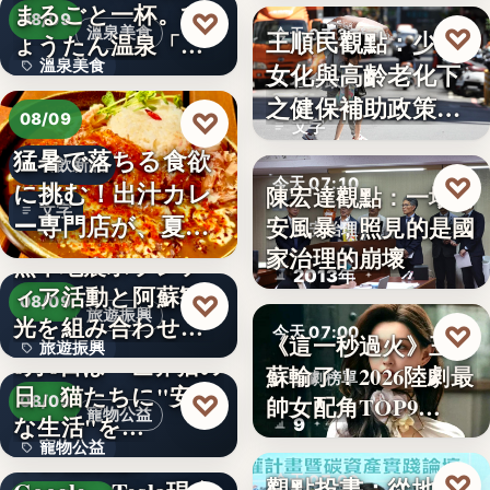
まるごと一杯。ひ
2,430
♡
08/09
♡
溫泉美食
王順民觀點：少子
今天 07:20
ょうたん温泉「飲
溫泉美食
女化與高齡老化下
泉堂」、…
社會政策
之健保補助政策的
14年
♡
08/09
文字
解構、重…
猛暑で落ちる食欲
餐飲新品
♡
今天 07:10
に挑む！出汁カレ
陳宏達觀點：一場食
文字
ー専門店が、夏限
安風暴，照見的是國
食安治理
定「無限…
家治理的崩壞
熊本地震ボランテ
2013年
ィア活動と阿蘇観
♡
08/09
旅遊振興
光を組み合わせた
♡
今天 07:00
《這一秒過火》王籽
旅遊振興
「ボラン…
8月8日は「世界猫の
蘇輸了！2026陸劇最
影劇榜單
日」猫たちに"安全
2
♡
帥女配角TOP9…
08/09
寵物公益
な生活"を…
9
寵物公益
下班國際線》
♡
觀點投書：從地方
今天 07:00