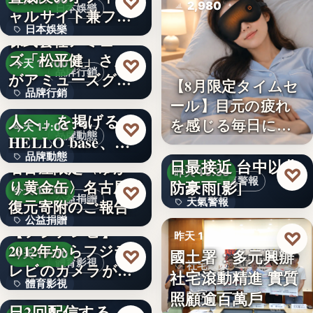
♡
今天 17:00
2,980
日本娛樂
ャルサイト兼フ
日本娛樂
ァ…
株式会社アミュー
ズ「松平健」さん
730円
♡
今天 17:00
品牌行銷
がアミューズグル
【8月限定タイムセ
品牌行銷
ープ ス…
「社長に買われる
ール】目元の疲れ
人へ」を掲げる
を感じる毎日に。3
1,200億円
♡
今天 17:00
品牌動態
HELLO base、創
段階…
颱風白海豚8日及9
品牌動態
業…
日最接近 台中以北
名古屋限定〈ゆか
♡
昨天 19:36
天氣警報
防豪雨[影]
り黄金缶〉名古屋城
文字
♡
今天 17:00
公益捐贈
天氣警報
復元寄附のご報告
公益捐贈
【フジテレビ】
文字
♡
昨天 19:26
2012年からフジテ
4,550,085
國土署：多元興辦
♡
今天 17:00
體育影視
社宅政策
レビのカメラが追
社宅滾動精進 實質
體育影視
い続け…
俳優・高橋健介が1
照顧逾百萬戶
文字
日2回配信する