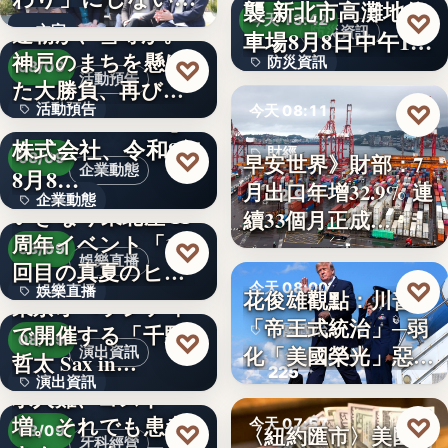
襲 新北市高灘地停
30
♡
求人票・…
今天 13:42
連覇か、雪辱か。
文字
防災資訊
車場8月8日中午12
神戸のまちを懸け
防災資訊
♡
時…
08/09
活動預告
た大勝負、再び！
文字
♡
活動預告
今天 08:11
…
Internnect Group
株式会社、令和8年
300人
財經
♡
早安世界》財部：7
08/09
企業動態
8月8…
月出口年增32.9% 連
32.9%
企業動態
いぎなり東北産 11
續33個月正成…
周年イベント「11
文字
♡
08/09
娛樂直播
回目の真夏のヒロ
♡
今天 08:00
娛樂直播
イ…
花俊雄觀點：川普
東京オペラシティ
「帝王式統治」─弱
で開催する「千野
美國政治
11
♡
08/09
化「美國榮光」惡化
演出資訊
哲太 Sax in…
225
「民…
演出資訊
求人難、コスト
増。それでも患者
♡
3
今天 07:57
♡
〈紐約匯市〉美國非
08/09
牙科經營