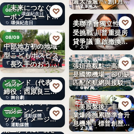
週大漲逾7%創1月
「未来につなぐカ
2.3萬人
來…
♡
08/09
環保紀念日
ーボンニュートラ
♡
美聯準會獨立性再
今天 07:30
環保紀念日
ルの…
受挑戰 川普重提房
財經政治
文字
♡
08/09
貸爭議 重啟撤換庫
中部地方初の地域
文字
克程…
兒童安寧
型こどもホスピス
♡
「長久手のおう
今天 07:30
文字
張姮燕觀點：高雄已
ち」が愛知…
株式会社青山メイ
是國際機場，卻仍缺
航空政策
ンランド（代表取
匹配的航網與接駁
♡
08/09
697萬
舞台劇
締役：西原良三）
舞台劇
特別協賛…
MLB公式フォトエ
♡
今天 07:23
〈美股盤後〉非農就
ージェンシー「ゲ
文字
♡
08/09
業爆冷拖累聯準會升
美股財經
運動媒體
ッティイメージ
息機率！標普創歷史
運動媒體
ズ」五十…
湯上がりに、桃を
2.3萬
新…