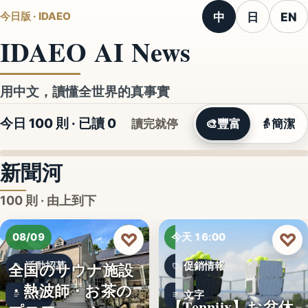
中
日
EN
今日版 · IDAEO
IDAEO AI News
用中文，讀懂全世界的真事實
今日 100 則 · 已讀
0
讀完就停
🎨
豐富
👵
簡潔
新聞河
100 則 · 由上到下
♡
♡
08/09
今天 16:00
全国のサウナ施設
活動招募
促銷情報
・熱波師・お茶の
文字
文字
【Tenniix】お盆休