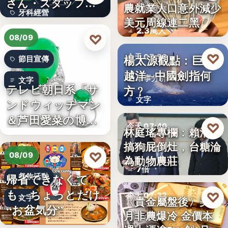
さん・スタッフ・
農就業人口意外減少
財經匯市
牙科經營
院長を豊か…
美元周線連二黑
2.3萬人
3,700万円
♡
08/09
♡
楊太源觀點：巨浪
今天 07:50
節目宣傳
越洋─中國劍指何
軍事分析
文字
テレビ朝日系「サ
方﹖
文字
ンドウィッチマン
＆芦田愛菜の博士
♡
今天 07:40
林庭瑤專欄：賴清德
ちゃん」…
搞狗屁倒灶，台糖淪
政治食安
♡
08/09
為動物農莊
7倍
帰省できなくて
餐飲活動
も、ちょっとだけ
♡
今天 07:32
文字
〈貴金屬盤後〉美7
“お盆気分”
月非農爆冷 金價本
貴金屬
日本JC、9月3日を