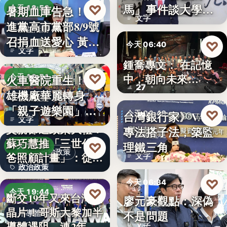
文字
馬」事件談大學治
♡
暑期血庫告急！民
今天 19:53
文字
理與領導倫…
進黨高市黨部8/9號
公益活動
召捐血送愛心 黃
♡
今天 06:40
文字
捷、…
鍾喬專文： 在記憶
劇場隨筆
♡
中，朝向未來…
火車醫院重生！高
今天 19:51
27
雄機廠華麗轉身
親子旅遊
「親子遊樂園」
♡
台灣銀行家》VASP
今天 06:40
文字
開幕首日…
父親節送政策大禮！
專法搭子法，築監
金融監理
蘇巧慧推「三世代爸
理鐵三角
♡
今天 19:49
政治政策
爸照顧計畫」：從準
文字
政治政策
爸…
♡
今天 06:34
50%
♡
今天 19:44
斷交19年又來台灣找
廖元豪觀點：深偽
法律觀點
晶片！哥斯大黎加半
不是問題
半導體
導體遇阻 連2年
文字