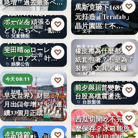
10件
急増 過去最多ペー
♡
馬斯克砸下168億美
昨天 18:35
スで…
【夏休み限定】ス
元打造「Terafab」
科技財經
ポーツを頑張る子
♡
今天 16:00
晶片園區！不…
兒童體能
どもたちへ。“動け
文字
兒童體能
る身体…
【にじさんじ】甲
♡
昨天 18:34
斐田晴、ローレン
0円
橡皮擦為什麼都要用
♡
今天 16:00
娛樂公告
・イロアス、叶ワ
紙套包著？不是為了
文具知識
娛樂公告
ンマンラ…
裝飾！文具大廠曝重
1770
要…
30
0807台股盤後｜非農
♡
今天 08:11
前夕與川普變數干擾
♡
昨天 18:33
財經
台股盤後
早安世界》財部：7
台股高檔震盪洗…
台股盤後
月出口年增32.9% 連
32.9%
續33個月正成…
170.79
♡
西瓜切開吃不完怎
昨天 18:30
麼保存？冰箱能放
食物安全
♡
今天 08:00
幾天？出現這些狀
花俊雄觀點：川普