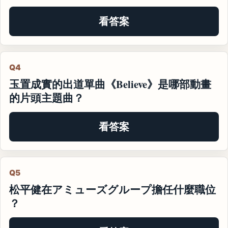
看答案
Q4
玉置成實的出道單曲《Believe》是哪部動畫
的片頭主題曲？
看答案
Q5
松平健在アミューズグループ擔任什麼職位
？