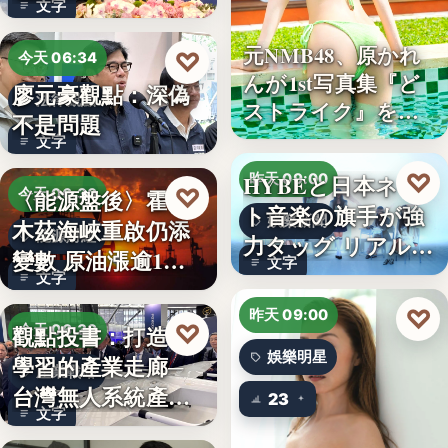
文字
元NMB48、原かれ
♡
今天 06:34
んが1st写真集『ど
廖元豪觀點：深偽
法律觀點
ストライク』を…
不是問題
文字
♡
HYBEと日本ネッ
昨天 09:00
♡
〈能源盤後〉霍爾
今天 06:30
ト音楽の旗手が強
娛樂新聞
木茲海峽重啟仍添
能源財經
力タッグ リアル×
變數 原油漲逾1%
文字
バー…
文字
但周…
♡
昨天 09:00
♡
觀點投書：打造會
今天 06:30
娛樂明星
學習的產業走廊─
產業戰略
台灣無人系統產業
23
文字
需要的是…