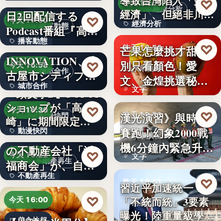
い続け…
俳優・高橋健介が1
導致台灣陷入「雙速
♡
昨天 18:54
經濟分析
經濟」、但絕非川普
日2回配信する
99
♡
今天 17:00
經濟分析
所…
播客動態
Podcast番組『高
播客動態
橋…
NEXT
40%
♡
芒果怎麼挑才甜？
昨天 18:53
INNOVATION、名
文字
別只看顏色！愛
♡
今天 16:58
水果挑選
城市合作
古屋市シティプロ
文、金煌挑選秘訣
城市合作
モーシ…
文字
『頭文字D』POPUP
曝光，買回…
ショップが「高
文字
♡
今天 16:30
♡
漢光演習》與時間
昨天 18:53
動漫快閃
崎」に期間限定で
賽跑！幻象2000戰
動漫快閃
登場…
1970年創業の長崎
軍事演習
機6分鐘內緊急升
の不動産会社「浜
366
♡
今天 16:22
文字
空…
不動產再生
福商会」が、自ら
不動產再生
再生…
♡
昨天 18:51
習近平加速統一？
文字
♡
「不統而統」3要素
今天 16:00
兩岸政治
曝光！陸重量級學者
美食快報