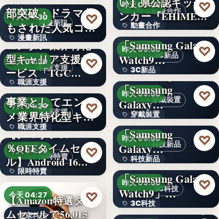
い】県公認キッチ
4.1
♡
昨天 09:00
部突破・ドラマ化
動畫合作
ンカー『EHIMEみ
文字
♡
今天 04:30
漫畫新訊
もされた人気コミ
動畫合作
きゃん…
＜OPEN＞
漫畫新訊
ック！…
「Samsung Galaxy
エンタメ業界特化
108
♡
昨天 09:00
3C新品
型キャリア支援サ
Watch9…
文字
♡
今天 04:30
職涯支援
ービス「TGC…
3C新品
＜Samsung＞
職涯支援
W TOKYO、新規
「Samsung
文字
♡
昨天 09:00
事業としてエンタ
穿戴裝置
Galaxy…
330,000
♡
今天 04:30
職涯支援
メ業界特化型キャ
穿戴裝置
＜ソフトバンク＞
職涯支援
リア…
「Samsung
【アマゾン37
文字
♡
昨天 09:00
科技新品
％OFFタイムセー
Galaxy…
文字
♡
今天 04:29
限時特賣
ル】Android 16…
科技新品
＜ドコモ＞
限時特賣
「Samsung Galaxy
文字
♡
昨天 09:00
3C科技
Watch9」…
15,800円
♡
今天 04:27
【Amazon特選タイ
3C科技
＜au＞「Samsung
ムセールで56,015
健康科技