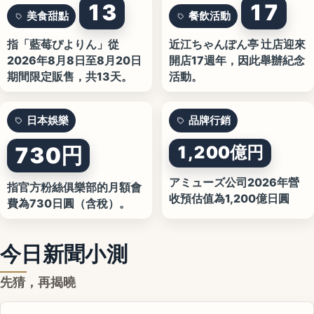
13
17
美食甜點
餐飲活動
指「藍莓ぴよりん」從
近江ちゃんぽん亭 辻店迎來
2026年8月8日至8月20日
開店17週年，因此舉辦紀念
期間限定販售，共13天。
活動。
日本娛樂
品牌行銷
730円
1,200億円
アミューズ公司2026年營
指官方粉絲俱樂部的月額會
收預估值為1,200億日圓
費為730日圓（含稅）。
今日新聞小測
先猜，再揭曉