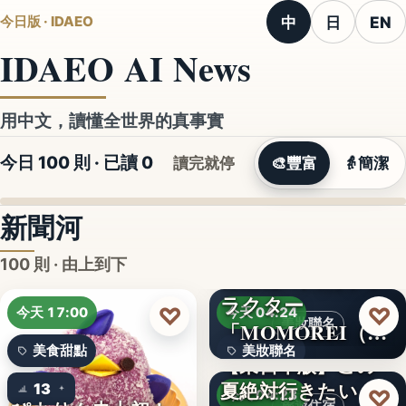
中
日
EN
今日版 · IDAEO
IDAEO AI News
用中文，讀懂全世界的真事實
今日 100 則 · 已讀
0
讀完就停
🎨
豐富
👵
簡潔
新聞河
100 則 · 由上到下
ラクター
♡
♡
今天 17:00
今天 04:24
美妝聯名
「MOMOREI（モ
美食甜點
美妝聯名
モレイ）」が…
【東日本版】この
夏絶対行きたい！
13
文字
♡
今天 04:23