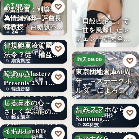
♡
今天 06:25
觀點投書：別讓法治
為情緒殉葬─評詹長
食安法治
「貝殻ビキニ」で
權教授「台糖該不該
一世を風靡したレ
24
觀點投書：公會自
通…
ジェンドが完全復
律規範竟凌駕國家
活武田久…
♡
今天 06:20
期貨風控
法令？從「權益
♡
昨天 09:00
期貨風控
數」定義看…
東京団地倉庫60周
K*Pop Masterz
企業動態
文字
♡
今天 04:44
年 ～ステークホ
韓流音樂
Presents 2NE1…
文字
ルダーによろこば
韓流音樂
見て、知って、感
れる…
＜OPEN＞折りた
じる日本の心～や
文字
♡
今天 04:39
たみスマホなら
藝文講座
さしく学ぶ能の世
♡
昨天 09:00
3C科技
Samsung…
藝文講座
界へ
7人組バーチャルア
3C科技
＜au＞折りたたみ
イドルFouRTe
1,000円
♡
今天 04:36
虛擬偶像
スマホなら
文字