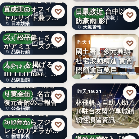
「Bitfan」にて、玉
段階…
颱風白海豚8日及9
置成実のオフィシ
日最接近 台中以北
♡
今天 17:00
♡
昨天 19:36
日本娛樂
ャルサイト兼フ
天氣警報
防豪雨[影]
日本娛樂
ァ…
株式会社アミュー
天氣警報
ズ「松平健」さん
730円
♡
今天 17:00
文字
♡
昨天 19:26
品牌行銷
がアミューズグル
國土署：多元興辦
品牌行銷
ープ ス…
「社長に買われる
社宅政策
社宅滾動精進 實質
人へ」を掲げる
1,200億円
♡
今天 17:00
照顧逾百萬戶
文字
品牌動態
HELLO base、創
品牌動態
業…
名古屋限定〈ゆか
♡
昨天 19:21
り黄金缶〉名古屋城
文字
♡
今天 17:00
公益捐贈
林飛帆：自助人助
復元寄附のご報告
國際合作
公益捐贈
10駐台友盟分享城鎮
【フジテレビ】
10
韌性演習資訊
2012年からフジテ
4,550,085
♡
今天 17:00
體育影視
レビのカメラが追
澳洲智庫：AI發展
體育影視