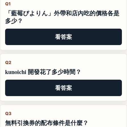
Q1
「藍莓ぴよりん」外帶和店內吃的價格各是
多少？
看答案
Q2
kunoichi 開發花了多少時間？
看答案
Q3
無料引換券的配布條件是什麼？