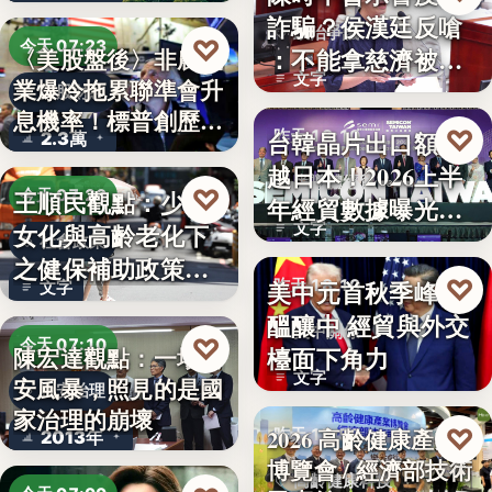
詐騙？侯漢廷反嗆
政治爭議
♡
今天 07:23
：不能拿慈濟被詐
〈美股盤後〉非農就
文字
業爆冷拖累聯準會升
來洗白「…
美股財經
息機率！標普創歷史
♡
台韓晶片出口額超
昨天 18:10
2.3萬
新…
越日本！2026上半
半導體經貿
♡
王順民觀點：少子
今天 07:20
年經貿數據曝光：
女化與高齡老化下
文字
台積…
社會政策
之健保補助政策的
♡
美中元首秋季峰會
昨天 18:10
文字
解構、重…
醞釀中 經貿與外交
美中關係
♡
今天 07:10
檯面下角力
陳宏達觀點：一場食
文字
安風暴，照見的是國
食安治理
家治理的崩壞
♡
2026 高齡健康產業
昨天 17:59
2013年
博覽會 / 經濟部技術
高齡健康科技