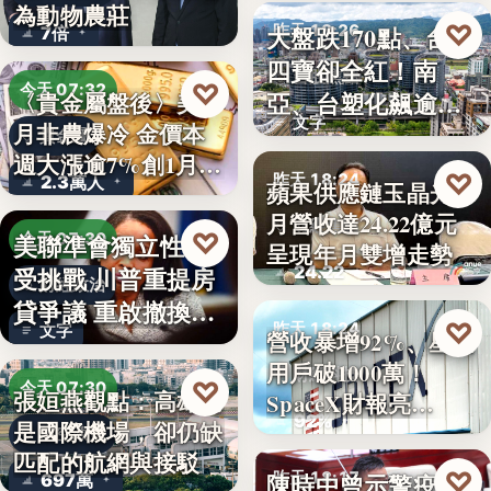
為動物農莊
♡
大盤跌170點、台塑
昨天 18:26
7倍
四寶卻全紅！南
台股焦點
♡
今天 07:32
亞、台塑化飆逾
〈貴金屬盤後〉美7
文字
月非農爆冷 金價本
5%，背…
貴金屬
週大漲逾7%創1月
♡
昨天 18:24
2.3萬人
蘋果供應鏈玉晶光7
來…
月營收達24.22億元
財經焦點
♡
美聯準會獨立性再
今天 07:30
呈現年月雙增走勢
24.22
受挑戰 川普重提房
財經政治
貸爭議 重啟撤換庫
♡
昨天 18:24
文字
營收暴增92%、星鏈
克程…
用戶破1000萬！
財經科技
♡
今天 07:30
張姮燕觀點：高雄已
SpaceX財報亮…
92%
是國際機場，卻仍缺
航空政策
匹配的航網與接駁
♡
陳時中曾示警疫苗
昨天 18:17
697萬