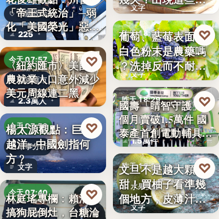
文字
「帝王式統治」─弱
況別再吃
美國政治
化「美國榮光」惡化
♡
葡萄、藍莓表面的
昨天 18:29
225
「民…
白色粉末是農藥嗎
食物知識
♡
今天 07:57
？洗掉反而不耐
〈紐約匯市〉美國非
文字
農就業人口意外減少
放，「白霜…
財經匯市
美元周線連二黑
♡
昨天 18:29
2.3萬人
國壽「睛智守護」3
個月賣破1.5萬件 國
高齡金融
♡
楊太源觀點：巨浪
今天 07:50
泰產首創電動輔具…
1.5萬件
越洋─中國劍指何
軍事分析
方﹖
♡
文旦不是越大顆越
昨天 18:27
文字
甜！買柚子看準幾
水果挑選
♡
今天 07:40
個地方，皮薄汁多
林庭瑤專欄：賴清德
文字
搞狗屁倒灶，台糖淪
不踩雷
政治食安