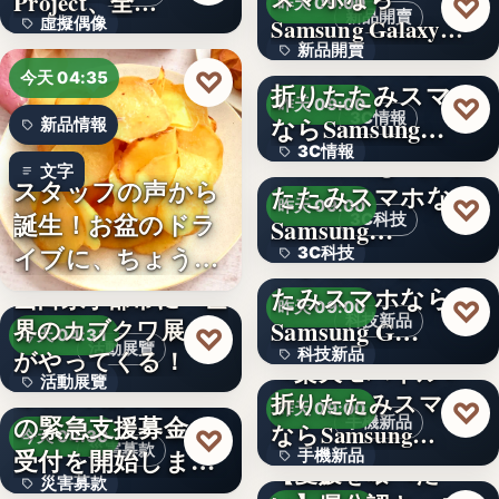
Project、全…
♡
昨天 09:00
新品開賣
Samsung Galaxy…
虛擬偶像
新品開賣
＜ソフトバンク＞
10
♡
今天 04:35
折りたたみスマホ
4.1
♡
昨天 09:00
3C情報
ならSamsung…
新品情報
3C情報
＜Samsung＞折り
文字
スタッフの声から
たたみスマホなら
文字
♡
昨天 09:00
誕生！お盆のドラ
3C科技
Samsung…
イブに、ちょうど
3C科技
＜ドコモ＞折りた
いい。「…
たみスマホなら
山口県宇部市に『世
文字
♡
昨天 09:00
科技新品
界のカブクワ展』
Samsung G…
♡
今天 04:31
活動展覽
がやってくる！
科技新品
＜楽天モバイル＞
活動展覽
令和8年熊本地震へ
折りたたみスマホ
文字
♡
昨天 09:00
の緊急支援募金の
手機新品
60
ならSamsung…
♡
今天 04:30
災害募款
受付を開始しまし
手機新品
【愛媛を喰べた
災害募款
た
シリーズ累計40万