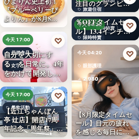
ぴよりん史上初！
旅遊住宿
注目のグランピン
『ブルーベリーぴ
旅遊住宿
グ施設…
【アマゾン30
よりん』が8月8日
％OFFタイムセー
10
♡
今天 04:22
「ブル…
限時特賣
ル】13.4インチ大
限時特賣
画面…
♡
今天 17:00
文字
♡
自分を大切にす
保健食品
今天 04:20
る、を日常に。4年
文字
眼部護理
をかけて開発した
2,980
女性のた…
♡
今天 17:00
餐飲活動
【近江ちゃんぽん
【8月限定タイムセ
亭 辻店】開店17周
17
ール】目元の疲れ
年記念「周年祭」開
を感じる毎日に。3
催…