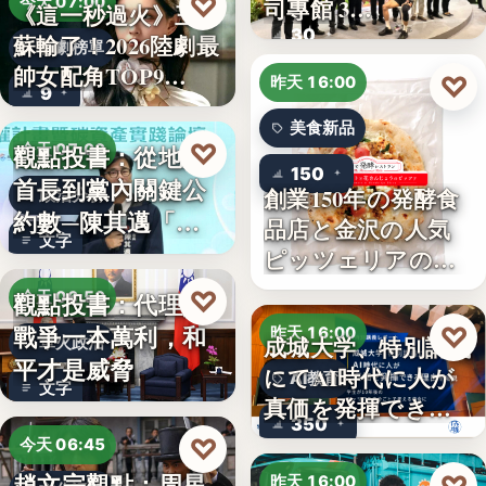
♡
司專館 3…
今天 07:00
《這一秒過火》王籽
30
蘇輸了！2026陸劇最
影劇榜單
帥女配角TOP9…
♡
昨天 16:00
9
美食新品
♡
觀點投書：從地方
今天 07:00
150
首長到黨內關鍵公
創業150年の発酵食
政治分析
約數─陳其邁「被
品店と金沢の人気
文字
組閣」背…
ピッツェリアのコ
ラボ…
♡
觀點投書：代理人
今天 06:50
戰爭一本萬利，和
♡
昨天 16:00
成城大学、特別講義
軍火政治
平才是威脅
にてAI時代に人が
AI教育
文字
真価を発揮できる
350
理由…
♡
今天 06:45
趙文宗觀點：周星
昨天 16:00