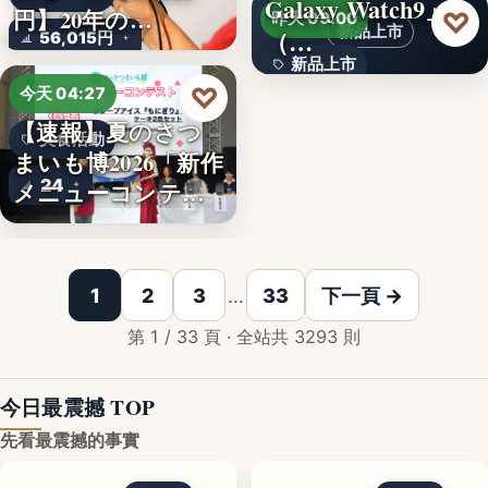
Galaxy Watch9」
文字
円】20年の…
♡
昨天 09:00
新品上市
（…
56,015円
新品上市
♡
今天 04:27
文字
【速報】夏のさつ
美食活動
まいも博2026「新作
24
メニューコンテス
ト…
韓国発の人気キャ
1
2
3
…
33
下一頁 →
第 1 / 33 頁 · 全站共 3293 則
今日最震撼 TOP
先看最震撼的事實