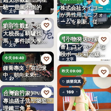
♡
文化評論
馳，是罵不倒的
株式会社タイヨー
企業制服
文字
が男性用ユニフォ
3%
ームを刷新。従来
♡
劉容生觀點：從清
今天 06:42
の男女兼…
大校長「騎驢找
教育評論
【小物発送の新定
♡
昨天 15:10
馬」事件談大學治
番】コンパクトな
文字
理與領導倫…
日本包材
段ボール箱で緩衝
♡
今天 06:40
文字
材の節約…
鍾喬專文： 在記憶
劇場隨筆
♡
昨天 09:00
中，朝向未來…
27
娛樂寫真
♡
台灣銀行家》VASP
今天 06:40
169
專法搭子法，築監
金融監理
理鐵三角