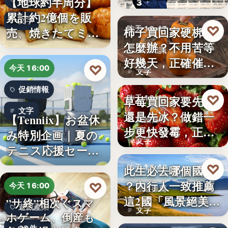
【地球約半周分】
3
朱衛…
累計約2億個を販
文字
♡
柿子買回家硬梆梆
売、焼きたてミニ
昨天 18:47
怎麼辦？不用苦等
クロワッ…
生活知識
好幾天，正確催熟
♡
今天 16:00
文字
方法一次…
促銷情報
♡
草莓買回家要先洗
昨天 18:42
文字
還是先冰？做錯一
【Tenniix】お盆休
食物保存
步更快發霉，正確
み特別企画｜夏の
文字
保存方式…
テニス応援セー
ル…
♡
此生必去哪個國家
昨天 18:40
？內行人一致推薦
♡
今天 16:00
旅遊推薦
這2國「風景絕美、
”サ終”相次ぐスマ
遊戲產業
文字
美食好…
ホゲーム、倒産も