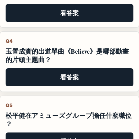
看答案
Q4
玉置成實的出道單曲《Believe》是哪部動畫
的片頭主題曲？
看答案
Q5
松平健在アミューズグループ擔任什麼職位
？