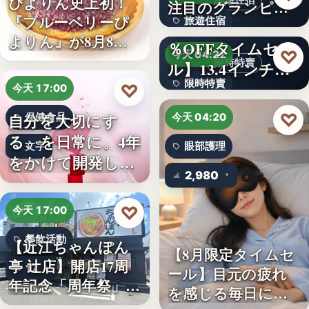
ぴよりん史上初！
旅遊住宿
注目のグランピン
『ブルーベリーぴ
旅遊住宿
グ施設…
【アマゾン30
よりん』が8月8日
％OFFタイムセー
10
♡
今天 04:22
「ブル…
限時特賣
ル】13.4インチ大
限時特賣
画面…
♡
今天 17:00
文字
♡
自分を大切にす
保健食品
今天 04:20
る、を日常に。4年
文字
眼部護理
をかけて開発した
2,980
女性のた…
♡
今天 17:00
餐飲活動
【近江ちゃんぽん
【8月限定タイムセ
亭 辻店】開店17周
17
ール】目元の疲れ
年記念「周年祭」開
を感じる毎日に。3
催…