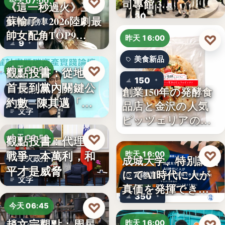
♡
司專館 3…
今天 07:00
《這一秒過火》王籽
30
蘇輸了！2026陸劇最
影劇榜單
帥女配角TOP9…
♡
昨天 16:00
9
美食新品
♡
觀點投書：從地方
今天 07:00
150
首長到黨內關鍵公
創業150年の発酵食
政治分析
約數─陳其邁「被
品店と金沢の人気
文字
組閣」背…
ピッツェリアのコ
ラボ…
♡
觀點投書：代理人
今天 06:50
戰爭一本萬利，和
♡
昨天 16:00
成城大学、特別講義
軍火政治
平才是威脅
にてAI時代に人が
AI教育
文字
真価を発揮できる
350
理由…
♡
今天 06:45
趙文宗觀點：周星
昨天 16:00