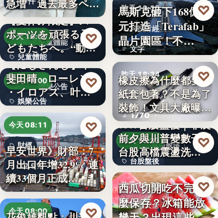
10件
急増 過去最多ペー
♡
馬斯克砸下168億美
昨天 18:35
スで…
【夏休み限定】ス
元打造「Terafab」
科技財經
ポーツを頑張る子
♡
今天 16:00
晶片園區！不…
兒童體能
どもたちへ。“動け
文字
兒童體能
る身体…
【にじさんじ】甲
♡
昨天 18:34
斐田晴、ローレン
0円
橡皮擦為什麼都要用
♡
今天 16:00
娛樂公告
・イロアス、叶ワ
紙套包著？不是為了
文具知識
娛樂公告
ンマンラ…
裝飾！文具大廠曝重
1770
要…
30
0807台股盤後｜非農
♡
今天 08:11
前夕與川普變數干擾
♡
昨天 18:33
財經
台股盤後
早安世界》財部：7
台股高檔震盪洗…
台股盤後
月出口年增32.9% 連
32.9%
續33個月正成…
170.79
♡
西瓜切開吃不完怎
昨天 18:30
麼保存？冰箱能放
食物安全
♡
今天 08:00
幾天？出現這些狀
花俊雄觀點：川普