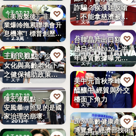
詐騙？侯漢廷反嗆
政治爭議
♡
今天 07:23
：不能拿慈濟被詐
〈美股盤後〉非農就
文字
業爆冷拖累聯準會升
來洗白「…
美股財經
息機率！標普創歷史
♡
台韓晶片出口額超
昨天 18:10
2.3萬
新…
越日本！2026上半
半導體經貿
♡
王順民觀點：少子
今天 07:20
年經貿數據曝光：
女化與高齡老化下
文字
台積…
社會政策
之健保補助政策的
♡
美中元首秋季峰會
昨天 18:10
文字
解構、重…
醞釀中 經貿與外交
美中關係
♡
今天 07:10
檯面下角力
陳宏達觀點：一場食
文字
安風暴，照見的是國
食安治理
家治理的崩壞
♡
2026 高齡健康產業
昨天 17:59
2013年
博覽會 / 經濟部技術
高齡健康科技