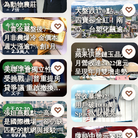
為動物農莊
♡
大盤跌170點、台塑
昨天 18:26
7倍
四寶卻全紅！南
台股焦點
♡
今天 07:32
亞、台塑化飆逾
〈貴金屬盤後〉美7
文字
月非農爆冷 金價本
5%，背…
貴金屬
週大漲逾7%創1月
♡
昨天 18:24
2.3萬人
蘋果供應鏈玉晶光7
來…
月營收達24.22億元
財經焦點
♡
美聯準會獨立性再
今天 07:30
呈現年月雙增走勢
24.22
受挑戰 川普重提房
財經政治
貸爭議 重啟撤換庫
♡
昨天 18:24
文字
營收暴增92%、星鏈
克程…
用戶破1000萬！
財經科技
♡
今天 07:30
張姮燕觀點：高雄已
SpaceX財報亮…
92%
是國際機場，卻仍缺
航空政策
匹配的航網與接駁
♡
陳時中曾示警疫苗
昨天 18:17
697萬