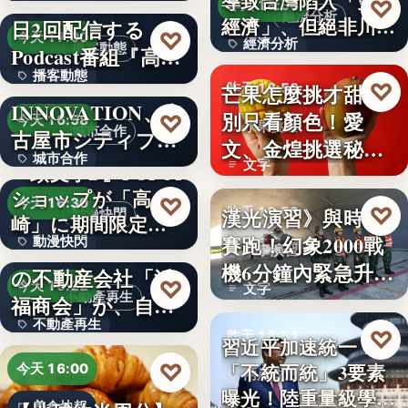
い続け…
俳優・高橋健介が1
導致台灣陷入「雙速
♡
昨天 18:54
經濟分析
經濟」、但絕非川普
日2回配信する
99
♡
今天 17:00
經濟分析
所…
播客動態
Podcast番組『高
播客動態
橋…
NEXT
40%
♡
芒果怎麼挑才甜？
昨天 18:53
INNOVATION、名
文字
別只看顏色！愛
♡
今天 16:58
水果挑選
城市合作
古屋市シティプロ
文、金煌挑選秘訣
城市合作
モーシ…
文字
『頭文字D』POPUP
曝光，買回…
ショップが「高
文字
♡
今天 16:30
♡
漢光演習》與時間
昨天 18:53
動漫快閃
崎」に期間限定で
賽跑！幻象2000戰
動漫快閃
登場…
1970年創業の長崎
軍事演習
機6分鐘內緊急升
の不動産会社「浜
366
♡
今天 16:22
文字
空…
不動產再生
福商会」が、自ら
不動產再生
再生…
♡
昨天 18:51
習近平加速統一？
文字
♡
「不統而統」3要素
今天 16:00
兩岸政治
曝光！陸重量級學者
美食快報