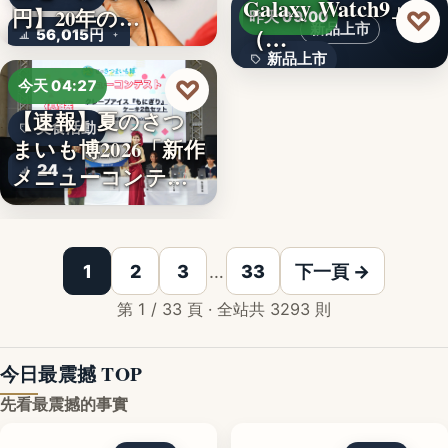
Galaxy Watch9」
文字
円】20年の…
♡
昨天 09:00
新品上市
（…
56,015円
新品上市
♡
今天 04:27
文字
【速報】夏のさつ
美食活動
まいも博2026「新作
24
メニューコンテス
ト…
韓国発の人気キャ
1
2
3
…
33
下一頁 →
第 1 / 33 頁 · 全站共 3293 則
今日最震撼 TOP
先看最震撼的事實