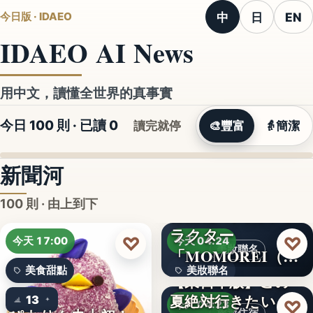
中
日
EN
今日版 · IDAEO
IDAEO AI News
用中文，讀懂全世界的真事實
今日 100 則 · 已讀
0
讀完就停
🎨
豐富
👵
簡潔
新聞河
100 則 · 由上到下
ラクター
♡
♡
今天 17:00
今天 04:24
美妝聯名
「MOMOREI（モ
美食甜點
美妝聯名
モレイ）」が…
【東日本版】この
夏絶対行きたい！
13
文字
♡
今天 04:23