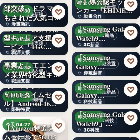
い】県公認キッチ
4.1
♡
昨天 09:00
部突破・ドラマ化
動畫合作
ンカー『EHIMEみ
文字
♡
今天 04:30
漫畫新訊
もされた人気コミ
動畫合作
きゃん…
＜OPEN＞
漫畫新訊
ック！…
「Samsung Galaxy
エンタメ業界特化
108
♡
昨天 09:00
3C新品
型キャリア支援サ
Watch9…
文字
♡
今天 04:30
職涯支援
ービス「TGC…
3C新品
＜Samsung＞
職涯支援
W TOKYO、新規
「Samsung
文字
♡
昨天 09:00
事業としてエンタ
穿戴裝置
Galaxy…
330,000
♡
今天 04:30
職涯支援
メ業界特化型キャ
穿戴裝置
＜ソフトバンク＞
職涯支援
リア…
「Samsung
【アマゾン37
文字
♡
昨天 09:00
科技新品
％OFFタイムセー
Galaxy…
文字
♡
今天 04:29
限時特賣
ル】Android 16…
科技新品
＜ドコモ＞
限時特賣
「Samsung Galaxy
文字
♡
昨天 09:00
3C科技
Watch9」…
15,800円
♡
今天 04:27
【Amazon特選タイ
3C科技
＜au＞「Samsung
ムセールで56,015
健康科技