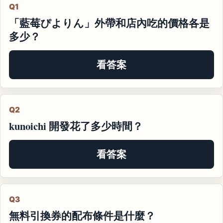
Q1
「藍莓ぴよりん」外帶和店內吃的價格各是
多少？
看答案
Q2
kunoichi 開發花了多少時間？
看答案
Q3
無料引換券的配布條件是什麼？