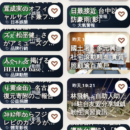
「Bitfan」にて、玉
段階…
颱風白海豚8日及9
置成実のオフィシ
日最接近 台中以北
♡
今天 17:00
♡
昨天 19:36
日本娛樂
ャルサイト兼フ
天氣警報
防豪雨[影]
日本娛樂
ァ…
株式会社アミュー
天氣警報
ズ「松平健」さん
730円
♡
今天 17:00
文字
♡
昨天 19:26
品牌行銷
がアミューズグル
國土署：多元興辦
品牌行銷
ープ ス…
「社長に買われる
社宅政策
社宅滾動精進 實質
人へ」を掲げる
1,200億円
♡
今天 17:00
照顧逾百萬戶
文字
品牌動態
HELLO base、創
品牌動態
業…
名古屋限定〈ゆか
♡
昨天 19:21
り黄金缶〉名古屋城
文字
♡
今天 17:00
公益捐贈
林飛帆：自助人助
復元寄附のご報告
國際合作
公益捐贈
10駐台友盟分享城鎮
【フジテレビ】
10
韌性演習資訊
2012年からフジテ
4,550,085
♡
今天 17:00
體育影視
レビのカメラが追
澳洲智庫：AI發展
體育影視