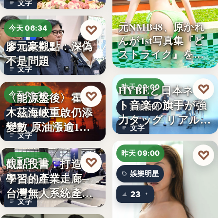
文字
元NMB48、原かれ
♡
今天 06:34
んが1st写真集『ど
廖元豪觀點：深偽
法律觀點
ストライク』を…
不是問題
文字
♡
HYBEと日本ネッ
昨天 09:00
♡
〈能源盤後〉霍爾
今天 06:30
ト音楽の旗手が強
娛樂新聞
木茲海峽重啟仍添
能源財經
力タッグ リアル×
變數 原油漲逾1%
文字
バー…
文字
但周…
♡
昨天 09:00
♡
觀點投書：打造會
今天 06:30
娛樂明星
學習的產業走廊─
產業戰略
台灣無人系統產業
23
文字
需要的是…