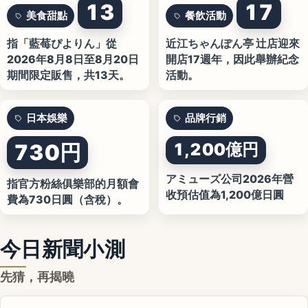
13
17
美食甜點
餐飲活動
指「藍莓ぴよりん」從
近江ちゃんぽん亭 辻店迎來
2026年8月8日至8月20日
開店17週年，因此舉辦紀念
期間限定販售，共13天。
活動。
日本娛樂
品牌行銷
730円
1,200億円
アミューズ公司2026年營
指官方粉絲俱樂部的月額會
收預估值為1,200億日圓
費為730日圓（含稅）。
今日新聞小測
先猜，再揭曉