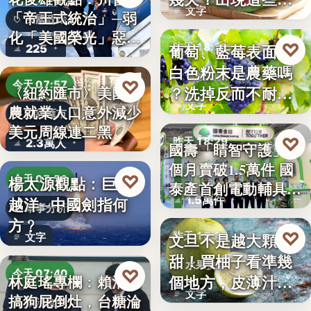
文字
「帝王式統治」─弱
況別再吃
美國政治
化「美國榮光」惡化
♡
葡萄、藍莓表面的
昨天 18:29
225
「民…
白色粉末是農藥嗎
食物知識
♡
今天 07:57
？洗掉反而不耐
〈紐約匯市〉美國非
文字
農就業人口意外減少
放，「白霜…
財經匯市
美元周線連二黑
♡
昨天 18:29
2.3萬人
國壽「睛智守護」3
個月賣破1.5萬件 國
高齡金融
♡
楊太源觀點：巨浪
今天 07:50
泰產首創電動輔具…
1.5萬件
越洋─中國劍指何
軍事分析
方﹖
♡
文旦不是越大顆越
昨天 18:27
文字
甜！買柚子看準幾
水果挑選
♡
今天 07:40
個地方，皮薄汁多
林庭瑤專欄：賴清德
文字
搞狗屁倒灶，台糖淪
不踩雷
政治食安