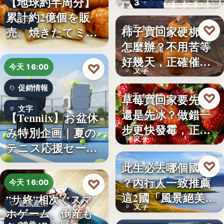
【地球約半周分】
3
朱衛…
累計約2億個を販
文字
♡
柿子買回家硬梆梆
売、焼きたてミニ
昨天 18:47
怎麼辦？不用苦等
クロワッ…
生活知識
好幾天，正確催熟
♡
今天 16:00
文字
方法一次…
促銷情報
♡
草莓買回家要先洗
昨天 18:42
文字
還是先冰？做錯一
【Tenniix】お盆休
食物保存
步更快發霉，正確
み特別企画｜夏の
文字
保存方式…
テニス応援セー
ル…
♡
此生必去哪個國家
昨天 18:40
？內行人一致推薦
♡
今天 16:00
旅遊推薦
這2國「風景絕美、
”サ終”相次ぐスマ
遊戲產業
文字
美食好…
ホゲーム、倒産も