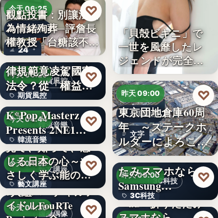
♡
今天 06:25
觀點投書：別讓法治
為情緒殉葬─評詹長
食安法治
「貝殻ビキニ」で
權教授「台糖該不該
一世を風靡したレ
24
觀點投書：公會自
通…
ジェンドが完全復
律規範竟凌駕國家
活武田久…
♡
今天 06:20
期貨風控
法令？從「權益
♡
昨天 09:00
期貨風控
數」定義看…
東京団地倉庫60周
K*Pop Masterz
企業動態
文字
♡
今天 04:44
年 ～ステークホ
韓流音樂
Presents 2NE1…
文字
ルダーによろこば
韓流音樂
見て、知って、感
れる…
＜OPEN＞折りた
じる日本の心～や
文字
♡
今天 04:39
たみスマホなら
藝文講座
さしく学ぶ能の世
♡
昨天 09:00
3C科技
Samsung…
藝文講座
界へ
7人組バーチャルア
3C科技
＜au＞折りたたみ
イドルFouRTe
1,000円
♡
今天 04:36
虛擬偶像
スマホなら
文字