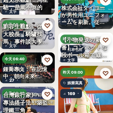
♡
文化評論
馳，是罵不倒的
株式会社タイヨー
企業制服
文字
が男性用ユニフォ
3%
ームを刷新。従来
♡
劉容生觀點：從清
今天 06:42
の男女兼…
大校長「騎驢找
教育評論
【小物発送の新定
♡
昨天 15:10
馬」事件談大學治
番】コンパクトな
文字
理與領導倫…
日本包材
段ボール箱で緩衝
♡
今天 06:40
文字
材の節約…
鍾喬專文： 在記憶
劇場隨筆
♡
昨天 09:00
中，朝向未來…
27
娛樂寫真
♡
台灣銀行家》VASP
今天 06:40
169
專法搭子法，築監
金融監理
理鐵三角