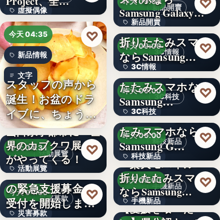
Project、全…
♡
昨天 09:00
新品開賣
Samsung Galaxy…
虛擬偶像
新品開賣
＜ソフトバンク＞
10
♡
今天 04:35
折りたたみスマホ
4.1
♡
昨天 09:00
3C情報
ならSamsung…
新品情報
3C情報
＜Samsung＞折り
文字
スタッフの声から
たたみスマホなら
文字
♡
昨天 09:00
誕生！お盆のドラ
3C科技
Samsung…
イブに、ちょうど
3C科技
＜ドコモ＞折りた
いい。「…
たみスマホなら
山口県宇部市に『世
文字
♡
昨天 09:00
科技新品
界のカブクワ展』
Samsung G…
♡
今天 04:31
活動展覽
がやってくる！
科技新品
＜楽天モバイル＞
活動展覽
令和8年熊本地震へ
折りたたみスマホ
文字
♡
昨天 09:00
の緊急支援募金の
手機新品
60
ならSamsung…
♡
今天 04:30
災害募款
受付を開始しまし
手機新品
【愛媛を喰べた
災害募款
た
シリーズ累計40万