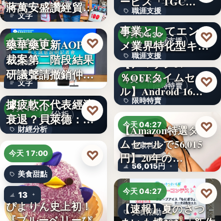
ービス「TGC…
蔣萬安盛讚經貿公
職涯支援
W TOKYO、新規
文字
益打…
事業としてエンタ
330,000
♡
今天 04:30
♡
藥華藥更新AOP仲
職涯支援
今天 18:11
メ業界特化型キャ
裁案第二階段結果
職涯支援
リア…
【アマゾン37
財經
研議聲請撤銷仲裁
％OFFタイムセー
文字
♡
今天 04:29
文字
判斷
美國7月非農就業數
限時特賣
ル】Android 16…
據疲軟不代表經濟
限時特賣
♡
今天 18:10
財經分析
衰退？貝萊德：AI
15,800円
♡
今天 04:27
【Amazon特選タイ
財經分析
正讓…
ムセールで56,015
健康科技
文字
♡
今天 17:00
円】20年の…
56,015円
美食甜點
♡
今天 04:27
13
ぴよりん史上初！
【速報】夏のさつ
美食活動
『ブルーベリーぴ