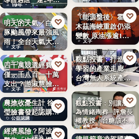
19年
參…
♡
〈能源盤後〉霍爾
今天 06:30
♡
明天的天氣／白海
今天 19:38
木茲海峽重啟仍添
能源財經
豚颱風帶來最強風
變數 原油漲逾1%
颱風動態
雨！全台天氣大轉
文字
但周…
文字
變「豪雨…
♡
觀點投書：打造會
今天 06:30
♡
四千萬競選經費，
今天 19:17
學習的產業走廊─
產業戰略
僅一千八百一十萬
台灣無人系統產業
政治金流
支出？游淑慧臉書
文字
需要的是…
文字
追問鄭：…
颱風來襲 五峰鄉果
♡
今天 06:25
農搶收憂生計 徐欣
觀點投書：別讓法治
♡
今天 19:15
公益認購
瑩臉書發起認購水
為情緒殉葬─評詹長
食安法治
公益認購
權教授「台糖該不該
梨行…
AI投資恐成下一個
24
觀點投書：公會自
通…
經濟風險？阿波羅
文字
♡
今天 19:10
律規範竟凌駕國家
投資風險