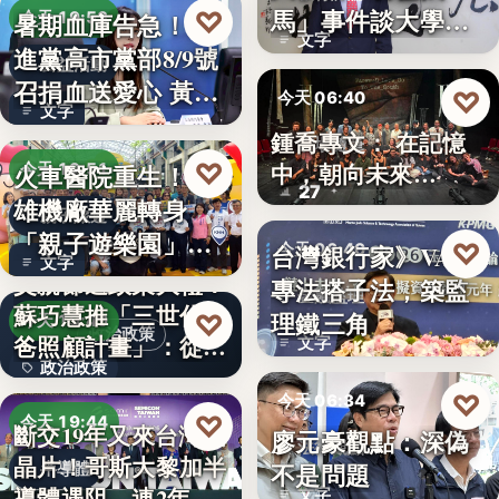
文字
馬」事件談大學治
♡
暑期血庫告急！民
今天 19:53
文字
理與領導倫…
進黨高市黨部8/9號
公益活動
召捐血送愛心 黃
♡
今天 06:40
文字
捷、…
鍾喬專文： 在記憶
劇場隨筆
♡
中，朝向未來…
火車醫院重生！高
今天 19:51
27
雄機廠華麗轉身
親子旅遊
「親子遊樂園」
♡
台灣銀行家》VASP
今天 06:40
文字
開幕首日…
父親節送政策大禮！
專法搭子法，築監
金融監理
蘇巧慧推「三世代爸
理鐵三角
♡
今天 19:49
政治政策
爸照顧計畫」：從準
文字
政治政策
爸…
♡
今天 06:34
50%
♡
今天 19:44
斷交19年又來台灣找
廖元豪觀點：深偽
法律觀點
晶片！哥斯大黎加半
不是問題
半導體
導體遇阻 連2年
文字