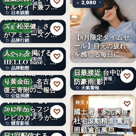
♡
今天 17:00
2,980
日本娛樂
ャルサイト兼フ
日本娛樂
ァ…
株式会社アミュー
ズ「松平健」さん
730円
♡
今天 17:00
品牌行銷
がアミューズグル
【8月限定タイムセ
品牌行銷
ープ ス…
「社長に買われる
ール】目元の疲れ
人へ」を掲げる
を感じる毎日に。3
1,200億円
♡
今天 17:00
品牌動態
HELLO base、創
段階…
颱風白海豚8日及9
品牌動態
業…
日最接近 台中以北
名古屋限定〈ゆか
♡
昨天 19:36
天氣警報
防豪雨[影]
り黄金缶〉名古屋城
文字
♡
今天 17:00
公益捐贈
天氣警報
復元寄附のご報告
公益捐贈
【フジテレビ】
文字
♡
昨天 19:26
2012年からフジテ
4,550,085
國土署：多元興辦
♡
今天 17:00
體育影視
社宅政策
レビのカメラが追
社宅滾動精進 實質
體育影視
い続け…
俳優・高橋健介が1
照顧逾百萬戶
文字
日2回配信する