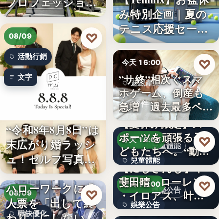
プロフェッショナ
み特別企画｜夏の
ル募集！…
テニス応援セー
♡
08/09
ル…
活動行銷
♡
今天 16:00
”サ終”相次ぐスマ
文字
遊戲產業
ホゲーム、倒産も
10件
急増 過去最多ペー
スで…
【夏休み限定】ス
“令和8年8月8日”は
ポーツを頑張る子
♡
今天 16:00
末広がり婚ラッシ
兒童體能
どもたちへ。“動け
ュ！セルフ写真館
兒童體能
る身体…
【にじさんじ】甲
「…
斐田晴、ローレン
0円
♡
今天 16:00
ハローワークに求
娛樂公告
♡
・イロアス、叶ワ
08/09
人票を「出して終
娛樂公告
ンマンラ…
因應白海豚颱風來
職缺優化
わり」にしない。