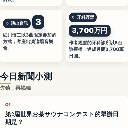
牙科經營
3
演出資訊
3,700万円
細川慎二以3曲限定參加的
方式，客座出演這場音樂
作者經營的牙科診所以8台
會。
診療椅，達成月商3,700萬
日圓。
今日新聞小測
先猜，再揭曉
Q1
第2屆世界お茶サウナコンテスト的舉辦日
期是？